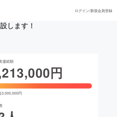
ログイン
/
新規会員登録
開設します！
うすぐ公開されます
支援総額
プロダクト
,213,000
円
ファッション
スポーツ
,000,000円
数
ア
ソーシャルグッド
3
人