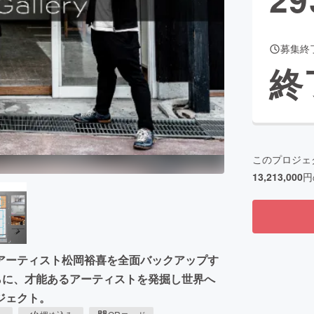
募集終
CAMPFIRE for Social Good
CAMPFIRE Creation
終
CAMPFIREふるさと納税
machi-ya
コミュニティ
このプロジェ
13,213,000
円
アーティスト松岡裕喜を全面バックアップす
設。さらに、才能あるアーティストを発掘し世界へ
ジェクト。