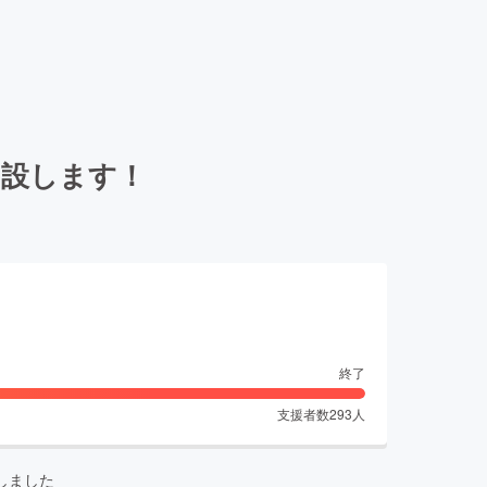
開設します！
終了
支援者数
293
人
しました