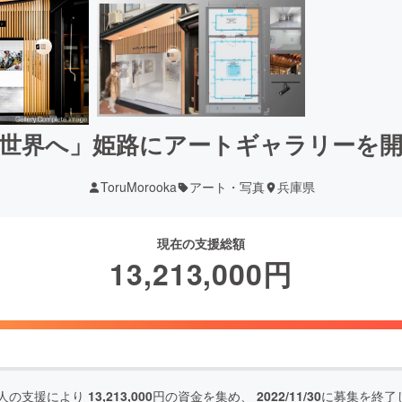
世界へ」姫路にアートギャラリーを
ToruMorooka
アート・写真
兵庫県
現在の支援総額
13,213,000
円
人の支援により
13,213,000
円の資金を集め、
2022/11/30
に募集を終了