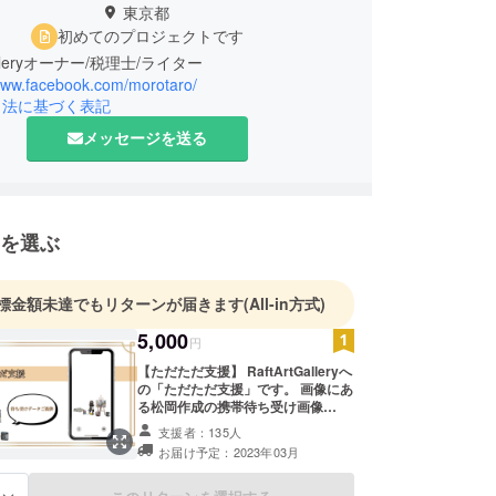
東京都
初めてのプロジェクトです
/www.facebook.com/morotaro/
引法に基づく表記
メッセージを送る
を選ぶ
標金額未達でもリターンが届きます
(All-in方式)
5,000
円
【ただただ支援】 RaftArtGalleryへ
の「ただただ支援」です。 画像にあ
る松岡作成の携帯待ち受け画像
（1284×2778pixel）をお送りしま
支援者：135人
す。 ※リターンはクラウドファン
お届け予定：2023年03月
ディング終了次第、順次送信いたし
ます。