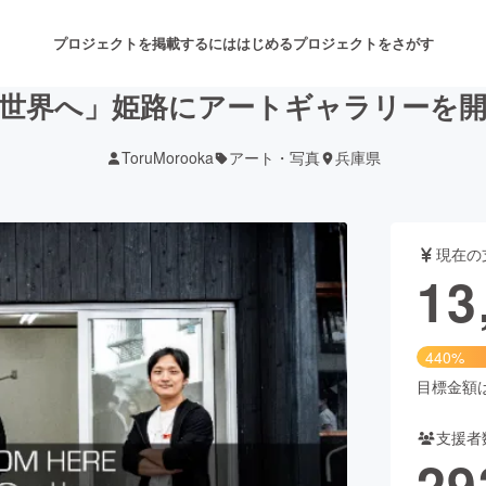
プロジェクトを掲載するには
はじめる
プロジェクトをさがす
世界へ」姫路にアートギャラリーを
ToruMorooka
アート・写真
兵庫県
注目のリターン
注目の新着プロジェクト
募集終了が近いプロジェクト
も
現在の
音楽
舞台・パフォーマンス
13
ゲーム・サービス開発
フード・飲食店
440%
書籍・雑誌出版
アニメ・漫画
目標金額は3
支援者
チャレンジ
ビューティー・ヘルスケ
29