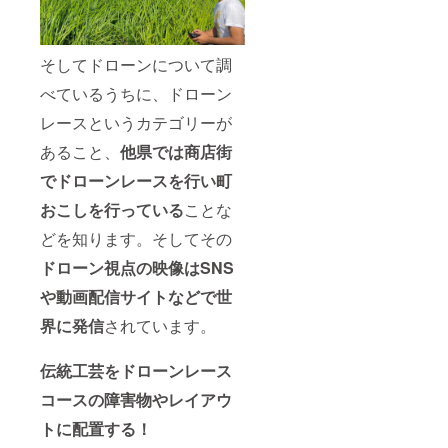
所」を
備考欄
にご記
入をお
そしてドローンについて調
願いし
ます。
べているうちに、ドローン
レースというカテゴリーが
あること、
他県では商店街
でドローンレースを行い町
おこしを行っている
ことな
どを知ります。そしてその
ドローン視点の映像はSNS
や動画配信サイトなどで世
界に発信
されています。
伝統工芸をドローンレース
コースの障害物やレイアウ
トに配置する！