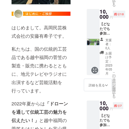
択
張コー
写真は
す
る
スド
サンプ
10,
ローン
ルで
残り10
体験1名
000
す。 横
円
(30分程
糸の
【どな
度) ( 小
色・素
はじめまして。高岡民芸株
たでも
学生以
材はお
参加
上～大
任せと
式会社の安藤有希子です。
可】 ク
人の方
なりま
支援
ラウド
を対象)
す。 <
者：
ファン
日程：
菅布と
0人
私たちは、国の伝統的工芸
ディン
2023年
は> 菅
お届
グ限定
品である越中福岡の菅笠の
5～6月
を機織
け予
イベン
開催予
定：
機で織
製造・販売に携わるととも
ト 安藤
2023
定 1か
り上げ
年05
有希子
月前に
まし
こ
に、地元テレビやラジオに
月
と菅田
頂いた
の
た。小
リ
で菅仕
メール
タ
さなも
出演するなど芸能活動を
ー
事を行
アドレ
ン
のか
詳細を見る
を
うコー
スにご
選
ら、
行っています。
択
ス(約2
案内を
す
テーブ
る
時間)
します
ルラン
10,
1名参加
ので、
2022年夏からは
「ドローン
ナーの
残り7
招待 日
000
その
ように
円
を通して伝統工芸の魅力を
程：
メール
長いも
【どな
2023年
への返
のもつ
伝えたい！」
と越中福岡の
たでも
4～5月
信でご
くるこ
参加
開催予
予約く
とがで
菅笠をはじめとした富山県