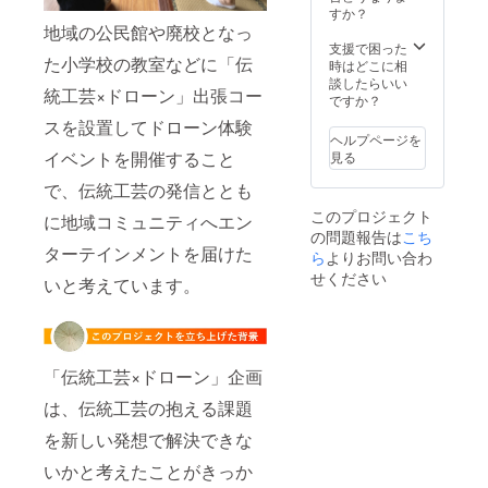
レース
文字、
すか？
名のス
ロゴ、
地域の公民館や廃校となっ
テッ
バナー
支援で困った
た小学校の教室などに「伝
カーを
など掲
時はどこに相
製作
載可能
談したらいい
統工芸×ドローン」出張コー
し、来
です。
ですか？
場され
(公序良
スを設置してドローン体験
た方に
俗に反
ヘルプページを
配布い
するデ
イベントを開催すること
見る
たしま
ザイン
す。 日
や文
で、伝統工芸の発信ととも
程：6月
字、文
このプロジェクト
に地域コミュニティへエン
～7月ご
言はお
の問題報告は
こち
ろ 会
受けい
ターテインメントを届けた
場：フ
たしま
ら
よりお問い合わ
ライト
せん) ロ
せください
いと考えています。
ベース
ゴなど
富山(高
のデー
岡市勝
タは
木原) ※
メール
寄附受
でのや
「伝統工芸×ドローン」企画
領証明
り取り
書（領
とさせ
は、伝統工芸の抱える課題
収書）
てただ
発行の
きます
を新しい発想で解決できな
ため、
ので、
「苗字
確実に
いかと考えたことがきっか
と名前
ご記入