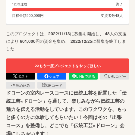
終了
120
%達成
目標金額
500,000
円
支援者数
48
人
このプロジェクトは、
2022/11/13
に募集を開始し、
48
人の支援
により
601,000
円の資金を集め、
2022/12/25
に募集を終了しま
した
もう一度プロジェクトをやってほしい
ポスト
シェア
LINEで送る
URLコピー
埋め込み
QRコード
ドローンの室内レースコースに伝統工芸を配置した「伝
統工芸×ドローン」を通して、楽しみながら伝統工芸の
魅力を伝える活動をしています。このワクワクを、もっ
と多くの方に体験してもらいたい！今回はその「出張
コース」を整備し、どこでも「伝統工芸×ドローン」会
場にしちゃいます！