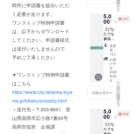
紐」を1
選
択
岡市に申請書を提出いただ
本送ら
す
る
せてい
く必要があります。
5,0
ただき
残り27
ます。
00
ワンストップ特例申請書
円
菅笠の
【どな
材料で
は、以下からダウンロード
たでも
ある
参加
してください。申請書様式
「菅」
可】
で製作
支援
は送付いたしませんので、
バック
した紐
者：
パネル
アクセ
13人
予めご了承ください
の一枠
サリー
お届
にスポ
などに
け予
ンサー
も使用
定：
として
2023
できま
▼ワンストップ特例申請書
年05
お名前
す。 長
こ
月
を入れ
さは約
はこちら
の
リ
させて
60cmで
タ
ー
https://www.city.takaoka.toya
いただ
す。 高
ン
詳細を見る
を
きま
岡市内
選
択
ma.jp/kikaku/onestop.html
す。 (写
の方が
す
る
真はイ
支援さ
＜送付先＞〒933-8601 富
5,0
メージ
れた場
残り38
です)
00
合、お
山県高岡市広小路7番50号
円
バック
品は送
【どな
パネル
付され
高岡市役所 企画課
たでも
には、
ません
参加