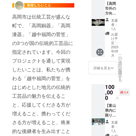
はご負
ズボ
ちらの
【高岡
分程
M 身
担くだ
ン・長
指定の
市外の
度)1名
丈70
さい。
靴・軍
サイズ
方向
招待 日
身幅
※寄附受
手必須
高岡市は伝統工芸が盛んな
での作
け】 ※
程：
52 肩
領証明
※体験場
支援
成にな
高岡市
2023年
幅47
町で、「高岡銅器」「高岡
書（領
者：
所まで
ります
内の方
5～6月
袖丈20
1人
収書）
はご自
ので、
が支援
開催予
漆器」「越中福岡の菅笠」
L 身丈
発行の
お届
身でお
ご了承
された
定 1か
74 身
け予
ため、
越しく
くださ
の3つが国の伝統的工芸品に
場合、
月前に
定：
幅55
「苗字
ださ
い。 出
お品は
2023
頂いた
肩幅
と名前
い。交
張イベ
指定されています。今回の
年05
送付さ
メール
50 袖
（例：
通費は
ントの
こ
月
れませ
アドレ
の
丈22
田中太
ご負担
プロジェクトを通して実現
際は必
リ
ん 「菅
スにご
タ
LL 身
郎）」
くださ
ず使用
ー
布」(す
案内を
ン
丈78
詳細を見る
と「住
したいことは、私たちが携
い。 ※
させて
を
がぶ)ラ
します
選
身幅
所」を
寄附受
いただ
択
ンチョ
ので、
す
わる「越中福岡の菅笠」を
58 肩
備考欄
領証明
きま
る
ンマッ
その
幅53
にご記
書（領
す。 ※
100
ト1枚
はじめとした地元の伝統的
メール
袖丈24
入をお
収書）
文字の
(サイ
,00
への返
※寄附受
願いし
残り4
発行の
ほか、
工芸品の魅力を伝えるこ
ズ 約
信でご
0
領証明
ます。
ため、
円
ロゴ等
30×45c
予約く
書（領
「苗字
の掲載
と、応援してくださる方が
m)をお
【富山
ださ
収書）
と名前
も可能
送りし
県内に
い。 場
発行の
増えること、携わってくだ
（例：
です。
ます。
限りま
所：高
ため、
田中太
(公序良
ひとつ
す】 中
岡市勝
「苗字
さる方が増えること、将来
郎）」
支援
俗に反
ひとつ
山・安
木原(詳
と名前
者：
と「住
するデ
手織り
藤が直
的な後継者を生み出すこと
細な情
（例：
1人
所」を
ザイン
で製作
接お礼
報は予
田中太