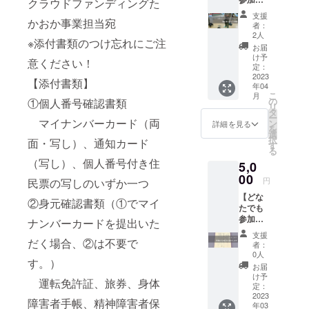
25㎝
クラウドファンディングた
※寄附受
可】 ド
×25㎝の
領証明
支援
かおか事業担当宛
ローン
枠が横8
書（領
者：
体験：
個、縦8
収書）
2人
※添付書類のつけ忘れにご注
プレイ
個並ぶ
発行の
お届
ベント
予定で
ため、
け予
意ください！
での出
す。 文
定：
「苗字
張コー
2023
字の大
と名前
【添付書類】
年04
スド
きさ
（例：
こ
月
ローン
や、パ
の
①個人番号確認書類
田中太
リ
体験1名
ネルの
タ
郎）」
ー
(30分程
マイナンバーカード（両
色はこ
ン
と「住
詳細を見る
を
度) ( 小
ちらの
選
所」を
択
面・写し）、通知カード
学生以
指定の
す
備考欄
る
上～大
サイズ
にご記
（写し）、個人番号付き住
5,0
人の方
での作
入をお
を対象)
00
成にな
願いし
円
民票の写しのいずか一つ
日程：
ります
ます。
【どな
2023年
ので、
②身元確認書類（①でマイ
たでも
5～6月
ご了承
参加
開催予
ナンバーカードを提出いた
くださ
可】 活
定 1か
い。 出
支援
動を応
だく場合、②は不要で
月前に
張イベ
者：
援して
頂いた
ントの
0人
す。）
下さる
メール
際は必
お届
方へ 手
アドレ
ず使用
け予
運転免許証、旅券、身体
書きで
スにご
定：
させて
お礼の
2023
案内を
いただ
障害者手帳、精神障害者保
年03
カード
します