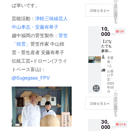
アドレ
の
可否を
ルの一
す。 ※
リ
ドファ
ば幸いです。
スにご
タ
決定し
枠にス
寄附受
ー
ンディ
案内を
ン
ます。
詳細を見る
ポン
領証明
を
ング限
します
選
場所：
サーと
書（領
択
芸能活動：
津軽三味線芸人
定オリ
ので、
す
高岡市
してお
収書）
る
ジナルT
その
石堤校
名前を
発行の
中山孝志・安藤有希子
10,
シャツ
メール
下にあ
入れさ
ため、
残り9
ただい
000
への返
る菅田
せてい
円
越中福岡の菅笠製作：
菅笠
「苗字
まデザ
信でご
(詳細な
ただき
と名前
【どな
イン中
予約く
情報は
「煌雲」
菅笠作家 中山煌
ます。
（例：
たでも
です。
ださ
予約時
(写真は
田中太
参加
１デザ
雲・菅生産者 安藤有希子
い。 場
にお知
イメー
郎）」
可】 ク
イン、
所：高
らせし
ジです)
支援
と「住
ラウド
伝統工芸×ドローン(フライ
サイズ
岡市勝
ます。)
者：
バック
所」を
ファン
はS、
木原 内
1人
内容：
パネル
備考欄
トベース富山)：
ディン
M、
容：菅
菅笠・
お届
には、
にご記
グ限定
ｌ、Ｌ
笠づく
け予
菅づく
25㎝
入をお
@Sugegasa_FPV
イベン
Ｌで
定：
りの説
りの説
×25㎝の
願いし
ト 勝木
2023
す。 こ
明、菅
明、菅
枠が横8
ます。
年05
原の工
ちらを
細工体
田体験
個、縦8
こ
月
房で開
ご参照
の
験 ※体
(芽欠き
個並ぶ
リ
催する
くださ
タ
験場所
作業)、
予定で
ー
中山の
い S
ン
までは
詳細を見る
菅の選
す。 文
を
菅笠講
身丈
選
ご自身
り分け
字の大
択
座と初
66 身
す
でお越
体験 必
きさ
る
心者ド
幅49
しくだ
要なも
や、パ
30,
ローン
肩幅
さい。
の：長
ネルの
残り19
体験(1
000
44 袖
交通費
袖・長
円
色はこ
時間30
丈19