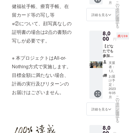
きま
こ
月
を送ら
ので、
の
す。 ※
健福祉手帳、療育手帳、在
リ
せてい
その
タ
文字の
ー
ただき
留カード等の写し等
メール
ン
ほか、
詳細を見る
を
ます。
への返
選
ロゴ等
択
※②について、顔写真なしの
(写真は
信でご
す
の掲載
る
イメー
予約く
も可能
証明書の場合は2点の書類の
8,0
ジです)
ださ
です。
残り39
※寄附受
00
い。 場
(公序良
円
写しが必要です。
領証明
所：高
俗に反
【どな
書（領
岡市
するデ
たでも
収書）
内 未
ザイン
参加
発行の
定 内
※ 本プロジェクトはAll-or-
や文
可】 出
ため、
容：ド
字、文
支援
張コー
Nothing方式で実施します。
「苗字
ローン
言はお
者：
スプレ
と名前
体験 必
1人
受けい
目標金額に満たない場合、
イベン
（例：
要なも
たしま
お届
ト期間
田中太
の：内
け予
せん) ロ
計画の実行及びリターンの
親子ド
郎）」
定：
履き ※
ゴ等の
ローン
2023
と「住
体験場
データ
お届けはございません。
年05
体験(小
所」を
所まで
はメー
こ
月
学生以
備考欄
の
はご自
ルでの
リ
上1名と
にご記
タ
身でお
やり取
ー
大人1
入をお
ン
越しく
詳細を見る
りとさ
を
名) 日
願いし
選
ださ
せてた
択
程：
ます。
す
い。交
だきま
る
2023年
通費は
すの
8,0
5～6月
ご負担
で、確
開催予
くださ