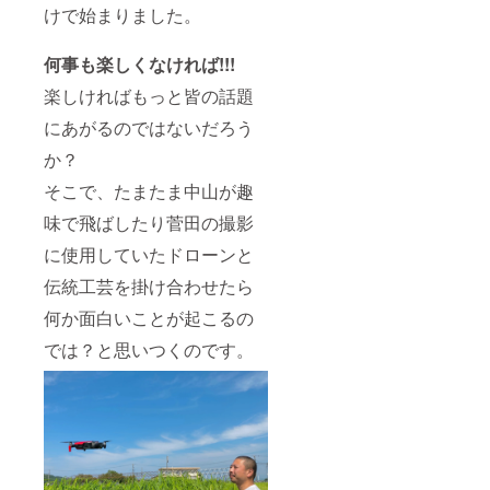
（例：
をお願
けで始まりました。
田中太
いいた
郎）」
しま
何事も楽しくなければ!!!
と「住
す。 支
所」を
援時、
楽しければもっと皆の話題
備考欄
備考欄
にご記
に必ず
にあがるのではないだろう
入をお
掲載希
願いし
望の文
か？
ます。
字や、
ロゴな
そこで、たまたま中山が趣
どがあ
味で飛ばしたり菅田の撮影
ること
をご記
に使用していたドローンと
入くだ
さい。
伝統工芸を掛け合わせたら
※寄附受
領証明
何か面白いことが起こるの
書（領
収書）
では？と思いつくのです。
発行の
ため、
「苗字
と名前
（例：
田中太
郎）」
と「住