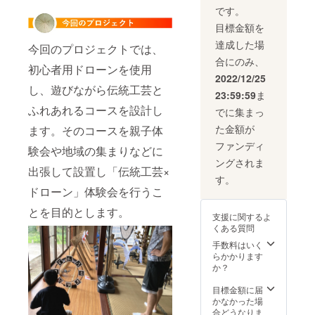
た場合
ジで
渡した
ため、
です。
メール
す。 パ
複数の
「苗字
目標金額を
でやり
ネルの
縦糸の
と名前
取りさ
色はフ
素材や
（例：
達成した場
今回のプロジェクトでは、
せてい
ライト
色でも
田中太
合にのみ、
ただき
ベース
雰囲気
郎）」
初心者用ドローンを使用
ますの
富山の
が変わ
と「住
2022/12/25
で、
イメー
りま
所」を
し、遊びながら伝統工芸と
23:59:59
ま
メール
ジカ
す。 ※
備考欄
アドレ
ラーで
ふれあれるコースを設計し
寄附受
にご記
でに集まっ
スは必
の作成
領証明
入をお
た金額が
ます。そのコースを親子体
ずご記
になり
書（領
願いし
入くだ
ますの
収書）
ます。
ファンディ
験会や地域の集まりなどに
さい。
で、ご
発行の
ングされま
命名し
了承く
ため、
出張して設置し「伝統工芸×
て頂い
ださ
「苗字
す。
たレー
い。 (写
と名前
ドローン」体験会を行うこ
ス名
真はイ
（例：
で、fpv
メージ
とを目的とします。
田中太
支援に関するよ
マイク
です) 出
郎）」
くある質問
ロド
張イベ
と「住
ローン
ントの
所」を
手数料はいく
の草
際は必
備考欄
らかかります
レース
ず使用
にご記
か？
を開催
させて
入をお
しま
いただ
願いし
目標金額に届
す。 ま
きま
ます。
かなかった場
たその
す。 ※
合どうなりま