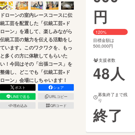
円
まちづくり・地域活性化
ドローンの室内レースコースに伝
統工芸を配置した「伝統工芸×ド
CAMPFIRE for Social Good
CAMPFIRE Creation
ローン」を通して、楽しみながら
120%
CAMPFIREふるさと納税
machi-ya
コミュニティ
伝統工芸の魅力を伝える活動をし
目標金額は
500,000円
ています。このワクワクを、もっ
と多くの方に体験してもらいた
支援者数
い！今回はその「出張コース」を
48
人
整備し、どこでも「伝統工芸×ド
ローン」会場にしちゃいます！
ポスト
シェア
募集終了まで残
LINEで送る
URLコピー
り
埋め込み
QRコード
終了