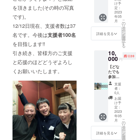
田中太
された
郎）」
所まで
け予
郎）」
を頂きました(その時の写真
場合、
と「住
定：
はご自
と「住
お品は
2023
所」を
身でお
所」を
です)。
年05
送付さ
備考欄
越しく
備考欄
こ
月
れませ
にご記
の
ださ
12/12日現在、支援者数は37
にご記
リ
ん 「菅
入をお
タ
い。交
入をお
ー
布」(す
願いし
ン
通費は
詳細を見る
名です。今後は
支援者
100名
願いし
を
がぶ)
ます。
選
ご負担
ます。
択
コース
を目指します!!
す
くださ
る
ター1枚
い。 ※
10,
引き続き、皆様方のご支援
(サイ
寄附受
残り20
ズ
000
領証明
円
と応援のほどどうぞよろし
8×10c
書（領
【どな
m )をお
収書）
くお願いいたします。
たでも
送りし
発行の
参加
ます。
ため、
可】 ド
ひとつ
「苗字
支援
ローン
ひとつ
と名前
者：
体験＆
手織り
0人
（例：
バック
で製作
田中太
お届
パネル
してお
け予
郎）」
に名入
ります
定：
と「住
れ ド
2023
ので、
所」を
年05
ローン
サイズ
備考欄
こ
月
体験：
などに
の
にご記
リ
プレイ
若干差
タ
入をお
ー
ベント
があり
ン
詳細を見る
願いし
を
での出
ます。
選
ます。