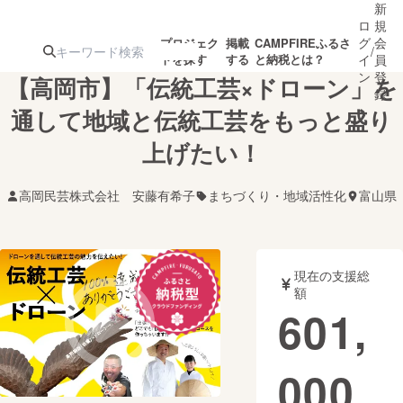
新
ロ
規
グ
会
プロジェク
掲載
CAMPFIREふるさ
/
トを探す
する
と納税とは？
イ
員
ン
登
【高岡市】「伝統工芸×ドローン」を
録
通して地域と伝統工芸をもっと盛り
上げたい！
人気のプロ
注目のリ
注目の新着プロ
募集終了が近いプ
もうすぐ公開
ジェクト
ターン
ジェクト
ロジェクト
されます
高岡民芸株式会社 安藤有希子
まちづくり・地域活性化
富山県
アート・写真
音楽
現在の支援総
テクノロジー・ガジェット
ゲーム・サ
額
601,
映像・映画
書籍・雑誌
000
ビジネス・起業
チャレンジ