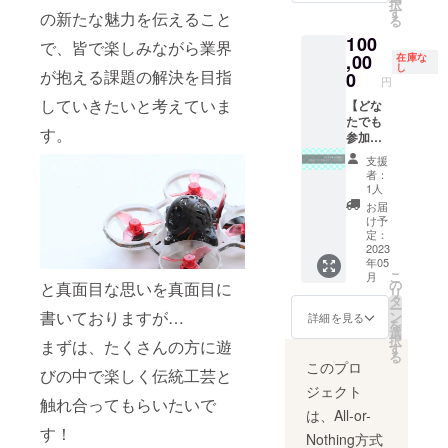
択
のロゴ
ス名を
テーブ
交通費
す
（例：
の新たな魅力を伝えること
る
などが
ご記入
ルラン
はリ
田中太
ある場
100
くださ
ナーの
ターン
で、皆で楽しみながら業界
郎）」
合はそ
い。 公
,00
ように
に含ま
在庫な
と「住
の旨記
し
序良俗
が抱える課題の解決を目指
長いも
れま
0
所」を
円
入くだ
に反す
のもつ
す。 リ
備考欄
さい。
していきたいと考えていま
るも
【どな
くるこ
ターン
にご記
※寄附受
の、個
たでも
とがで
は2023
入をお
す。
領証明
人の尊
参加
きま
年12月
願いし
書（領
厳を著
可】
す。 お
までと
ます。
支援
収書）
しく害
バック
もてな
させて
者：
発行の
するも
パネル1
しの席
いただ
1人
ため、
のな
枚分
でも、
きます
お届
「苗字
ど、 不
(200cm
日常の
(菅田の
け予
と名前
適当だ
×200c
テーブ
繁忙期
定：
（例：
と判断
m)にお
2023
ルでも
のため7
田中太
年05
される
名前と
お使い
月～8月
こ
郎）」
月
ような
ロゴを
いただ
は除く)
の
と真面目な思いを真面目に
リ
と「住
命名は
入れさ
けま
※面会時
タ
ー
所」を
お受け
せてい
書いておりますが…
す。 機
には担
ン
詳細を見る
を
備考欄
しませ
ただき
織り機
当者が
選
択
にご記
まずは、たくさんの方に遊
ん。 今
ます。
の横糸
同行し
す
る
入をお
回のク
25㎝
に菅
ます。
このプロ
びの中で楽しく伝統工芸と
願いし
ラウド
×25㎝の
をった
※寄附受
ます。
ジェクト
ファン
枠が横8
手織り
領証明
触れ合ってもらいたいで
ディン
個、縦8
の布で
書（領
は、All-or-
グが達
個並ぶ
す。 縦
収書）
す！
Nothing方式
成され
イメー
に張り
発行の