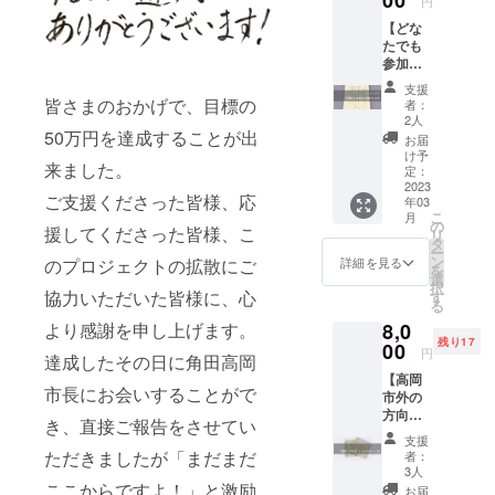
00
実にご
円
定 1か
い。 ※
記入を
【どな
月前に
寄附受
お願い
たでも
頂いた
領証明
いたし
参加
メール
書（領
ます。
可】 活
アドレ
収書）
備考欄
支援
動を応
スにご
皆さまのおかげで、目標の
発行の
者：
に必ず
援して
案内を
2人
ため、
掲載希
下さる
50万円を達成することが出
します
「苗字
お届
望のお
方へ お
ので、
け予
と名前
名前の
来ました。
礼のお
その
定：
（例：
記入、
手紙を
2023
メール
田中太
ご希望
ご支援くださった皆様、応
年03
送らせ
に返信
郎）」
のロゴ
こ
月
ていた
してご
の
と「住
援してくださった皆様、こ
などが
リ
だきま
予約く
タ
所」を
ある場
ー
す。 (写
ださ
ン
詳細を見る
のプロジェクトの拡散にご
備考欄
合はそ
を
真はイ
い。 場
選
にご記
の旨記
択
メージ
協力いただいた皆様に、心
所：高
す
入をお
入くだ
る
です) ※
岡市
願いし
さい。
より感謝を申し上げます。
8,0
寄附受
内 未
ます。
※寄附受
残り17
領証明
00
定 内
円
領証明
達成したその日に角田高岡
書（領
容：親
書（領
【高岡
収書）
子ド
収書）
市長にお会いすることがで
市外の
発行の
ローン
発行の
方向
ため、
体験、
き、直接ご報告をさせてい
ため、
け】 ※
「苗字
必要な
支援
「苗字
高岡市
と名前
もの：
ただきましたが「まだまだ
者：
と名前
内の方
（例：
内履き
3人
（例：
が支援
ここからですよ！」と激励
田中太
※体験場
お届