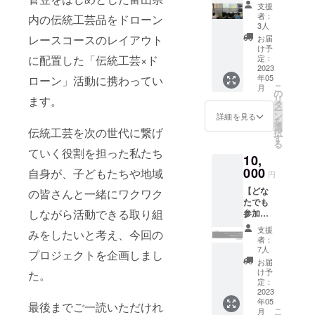
可】 ク
定 外で
ださ
きま
支援
ラウド
の作業
い。 場
す。 お
者：
内の伝統工芸品をドローン
ファン
のため
所：高
3人
もてな
ディン
天候な
岡市
レースコースのレイアウト
しの席
お届
グ限定
ども考
内 未
け予
でも、
イベン
慮して
定：
に配置した「伝統工芸×ド
定 内
日常の
ト 勝木
2023
の開催
容：ド
テーブ
年05
ローン」活動に携わってい
原の工
となり
ローン
ルでも
こ
月
房で開
ます。
の
体験 必
お使い
リ
ます。
催する
1か月前
タ
要なも
いただ
ー
菅笠作
に頂い
ン
の：内
詳細を見る
けま
を
家・中
たメー
選
履き ※
す。 機
伝統工芸を次の世代に繋げ
択
山煌雲
ルアド
す
体験場
織り機
る
の菅笠
レスに
所まで
の横糸
ていく役割を担った私たち
10,
講座と
ご案内
はご自
に菅
菅細工
000
をしま
自身が、子どもたちや地域
身でお
をった
円
体験(合
すの
越しく
手織り
【どな
計約2時
の皆さんと一緒にワクワク
で、そ
ださ
の布で
たでも
間)1名
のメー
い。交
す。 縦
しながら活動できる取り組
参加
ご招待
ルへの
通費は
に張り
可】 ド
日程：
返信で
ご負担
渡した
支援
みをしたいと考え、今回の
ローン
2023年
ご予約
くださ
者：
複数の
フィー
5～6月
くださ
7人
い。
縦糸の
プロジェクトを企画しまし
ルド
開催予
い。 天
バック
お届
素材や
「フラ
定 1か
気予報
け予
パネル
た。
色でも
イト
月前に
定：
をみて1
につい
雰囲気
ベース
2023
頂いた
週間前
て バッ
が変わ
年05
富山」
メール
最後までご一読いただけれ
に開催
クパネ
りま
こ
月
クラウ