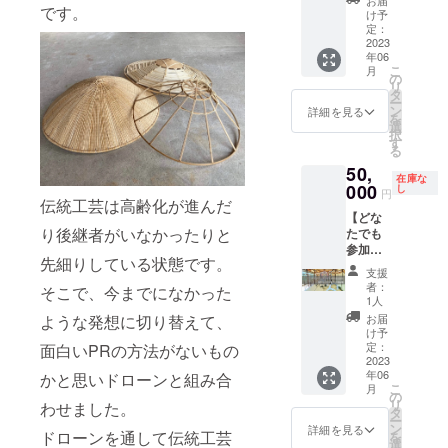
お届
備考欄
や文
です。
してお
にお伺
約時に
郎）」
け予
にご記
字、文
ります
いしま
ご案内
定：
と「住
入をお
言はお
ので、
す（演
2023
します)
所」を
願いし
受けい
年06
サイズ
奏1曲、
内容：
備考欄
ます。
たしま
こ
月
などに
獅子舞1
菅笠づ
の
にご記
せん) ロ
リ
若干差
演舞付
くりの
タ
入をお
ゴ等の
ー
があり
き） 演
説明、
ン
願いし
詳細を見る
データ
を
ます。
奏、演
ドロー
選
ます。
はメー
択
写真は
舞で10
ン体験
す
ルでの
る
サンプ
分程度
※体験場
やり取
50,
ルで
です。
所まで
在庫な
りとさ
す。 横
日程調
000
はご自
し
円
せてた
伝統工芸は高齢化が進んだ
糸の
整は
身でお
だきま
【どな
色・素
メール
越しく
すの
り後継者がいなかったりと
たでも
材はお
あるい
ださ
で、確
参加
任せと
はお電
い。交
先細りしている状態です。
実にご
可】 ク
なりま
話でさ
通費は
支援
記入を
ラウド
す。 <
せてい
ご負担
者：
そこで、今までになかった
お願い
ファン
菅布と
ただき
くださ
1人
いたし
ディン
は> 菅
ますの
い。 ※
ような発想に切り替えて、
お届
ます。
グ達成
を機織
で、必
寄附受
け予
備考欄
記念
機で織
ずご記
定：
面白いPRの方法がないもの
領証明
に必ず
レース
2023
り上げ
入お願
書（領
掲載希
年06
かと思いドローンと組み合
「命名
まし
いいた
収書）
こ
望のお
月
権」 備
た。 小
しま
の
発行の
リ
名前の
わせました。
考欄に
さなも
す。 私
タ
ため、
ー
記入、
ご希望
のか
たちの
ン
「苗字
詳細を見る
ドローンを通して伝統工芸
を
ご希望
のレー
ら、
移動の
選
と名前