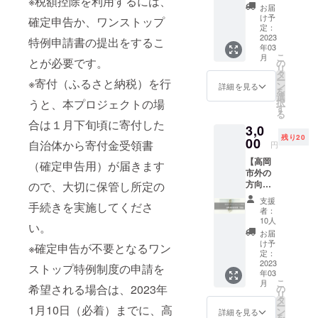
※税額控除を利用するには、
下さる
お届
you know エ
方 心を
け予
確定申告か、ワンストップ
込めて
ネル原人」
定：
手書き
2023
特例申請書の提出をするこ
出演
年03
でお礼
こ
月
FMいみず
のお葉
とが必要です。
の
リ
書を送
「相本商店
タ
ー
※寄付（ふるさと納税）を行
らせて
ン
詳細を見る
射水店」N/A
を
いただ
選
うと、本プロジェクトの場
択
エンターテ
きます
す
る
※寄附受
インメント
合は１月下旬頃に寄付した
3,0
領証明
のコーナー
残り20
書（領
00
自治体から寄付金受領書
円
収書）
担当
【高岡
発行の
（確定申告用）が届きます
市外の
ため、
方向
ので、大切に保管し所定の
「苗字
け】 高
と名前
支援
手続きを実施してくださ
岡クラ
（例：
者：
フトコ
田中太
10人
い。
ンペ
郎）」
お届
ティ
と「住
け予
※確定申告が不要となるワン
ション
所」を
定：
2018地
2023
備考欄
ストップ特例制度の申請を
年03
域特別
にご記
こ
月
賞受賞
希望される場合は、2023年
入をお
の
リ
作品
願いし
タ
ー
1月10日（必着）までに、高
「菅
ます。
ン
詳細を見る
を