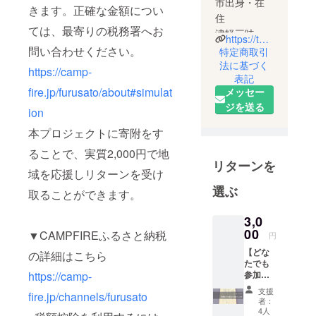
市出身・在
きます。正確な金額につい
住
ては、最寄りの税務署へお
津軽三味線
https://takaokamingei.co.jp/
芸人 中山
問い合わせください。
特定商取引
孝志・安藤
法に基づく
https://camp-
表記
有希子とし
fire.jp/furusato/about#simulat
メッセー
て活動中
ジを送る
国の伝統的
ion
工芸品であ
本プロジェクトに寄附をす
る越中福岡
ることで、実質2,000円で地
の菅笠の材
リターンを
域を応援しリターンを受け
料である菅
の生産を行
選ぶ
取ることができます。
う
(夫は菅笠作
3,0
00
▼CAMPFIREふるさと納税
家の中山煌
円
雲)
【どな
の詳細はこちら
たでも
https://camp-
参加
高岡ケーブ
可】 活
支援
fire.jp/channels/furusato
ルネット
動を応
者：
援して
4人
ワーク「Do