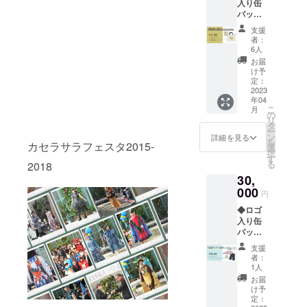
入り缶
で見る
みにな
バッジ
ことが
りま
＋帆布
できま
す。ご
支援
トート
す。終
到着ま
者：
バッグ
了後、
でわく
6人
（A4
審査を
わくし
お届
size）
し[中高
てお待
け予
◆ 今年
生の
定：
ちくだ
のフェ
2023
部・一
さい。
年04
スタチ
般 の部]
・コン
こ
月
ラシの
全体か
の
テスト
リ
デザイ
ら１作
タ
当日の
ー
ンがプ
品お選
ン
パンフ
詳細を見る
を
カセラサラフェスタ2015-
リント
びくだ
選
レット
択
された
さい。
す
に、お
る
2018
ポケッ
「クラ
名前を
30,
ト付き
ウド
掲載さ
の、廃
000
ファン
せてい
円
材帆布
ディン
ただく
◆ロゴ
を使用
グ賞」
場合が
入り缶
した手
として
ござい
バッジ
作り
ご自身
ます。
＋レ
バッグ
の名前
掲載
支援
ディー
（A4サ
（苗字
の可否
者：
スカー
イズ）
のみ）
1人
をオプ
ディガ
をお届
が 記載
ション
お届
ン(M・
けいた
された
け予
項目よ
L) or ウ
しま
定：
賞状
りお選