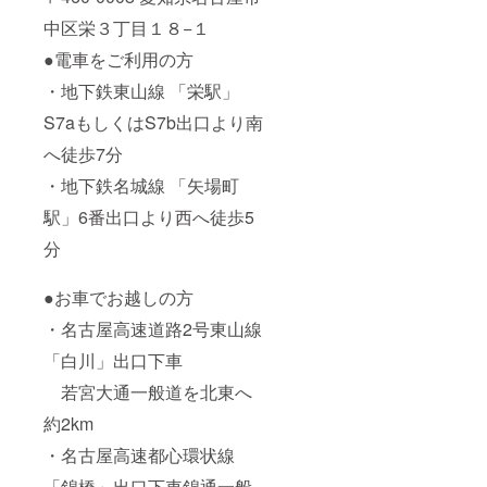
中区栄３丁目１８−１
●電車をご利用の方
・地下鉄東山線 「栄駅」
S7aもしくはS7b出口より南
へ徒歩7分
・地下鉄名城線 「矢場町
駅」6番出口より西へ徒歩5
分
●お車でお越しの方
・名古屋高速道路2号東山線
「白川」出口下車
若宮大通一般道を北東へ
約2km
・名古屋高速都心環状線
「錦橋」出口下車錦通一般