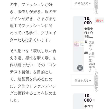
ー
ンプ
さい。
ン
詳細を見る
の中、ファッションが好
を
リ」を
もし
選
択
獲得し
掲載す
す
き、服作りが好き、服のデ
る
た方の
る際の
10,
デザイ
ザインが好き、さまざまな
「希望
残り4
ン画
000
される
円
理由でファッションに関
を、ポ
お名
◆審査
スト
前」が
わっている学生、クリエイ
権＋心
カード
ある場
を込め
として
合は、
ターたちは多くいます。
た手書
お送り
備考欄
支援
きのお
いたし
にご記
者：
手紙◆
ます。
載くだ
1人
その想いを「表現し競い合
当日実
（中高
さい。
お届
費にて
校生の
※「不
け予
える場、感性を磨く場」を
会場へ
部・一
定：
可」の
来れる
2023
作り続けたい、その「
コン
般の部
場合も
年03
方のみ
どちら
備考欄
こ
月
テスト開催
」を目的とし
[制作部
か一つ
の
へ一文
リ
門]の公
の絵を
タ
字ご記
ー
て、運営費を集めるため
開審査
お届け
ン
載くだ
詳細を見る
を
にご参
しま
選
さい
に、クラウドファンディン
択
加頂
す） ・
す
（例
る
き、製
ロゴ入
あ）
グに挑戦することを決めま
10,
作者の
り缶
想いや
000
バッジ
した。
円
制作物
の色は
◆ロゴ
を 間近
お楽し