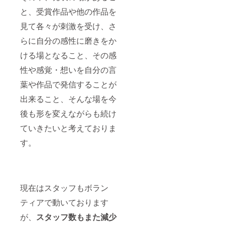
ご覧く
レット
ます。
あ） ・
ださ
に、お
掲載
企業の
と、受賞作品や他の作品を
い。
名前を
の可否
方で、
記載さ
をオプ
見て各々が刺激を受け、さ
会社名
せてい
ション
（小）
らに自分の感性に磨きをか
ただく
項目よ
掲載を
場合が
りご選
ご希望
ける場となること、その感
ござい
択くだ
の場合
ます。
さい。
は、オ
性や感覚・想いを自分の言
掲載
もし
プショ
の可否
掲載す
ン項目
葉や作品で発信することが
をオプ
る際の
でご選
ション
「希望
出来ること、そんな場を今
択くだ
項目よ
される
さ
後も形を変えながらも続け
りご選
お名
い。
択くだ
前」が
公式
ていきたいと考えておりま
さい。
ある場
ホーム
もし
合は備
ページ
す。
掲載す
考欄へ
へもリ
る際の
ご記載
ンクを
「希望
くださ
貼らせ
される
い。
ていた
お名
※「不
だきま
前」が
可」の
す。後
現在はスタッフもボラン
ある場
場合も
日、お
ティアで動いております
合は備
備考欄
送りす
考欄へ
へ一文
る詳細
が、
スタッフ数もまた減少
ご記載
字ご記
メール