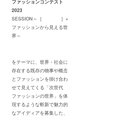
も可能
ださ
ファッションコンテスト
です。
い。後
2023
その場
日メー
合は
ルにて
SESSION～［ ］×
備考欄
実行委
に合わ
員住所
ファッションから見える世
せてご
等、詳
記入く
細をお
界～
ださ
送りい
い。後
たしま
日メー
す。 ※
ルにて
詳細
実行委
は、本
員住所
文「リ
をテーマに、世界・社会に
等、詳
ターン
存在する既存の物事や概念
細をお
につい
送りい
て」を
とファッションを掛け合わ
たしま
ご覧く
す。 ※
ださ
せて見えてくる「次世代
詳細
い。
は、本
ファッションの世界」を体
文「リ
ターン
現するような斬新で魅力的
につい
なアイディアを募集した、
て」を
ご覧く
ださ
い。