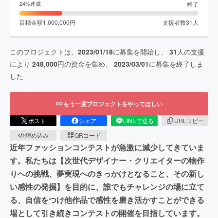
終了
24
%達成
目標金額
1,000,000
円
支援者数
31
人
このプロジェクトは、
2023/01/18
に募集を開始し、
31
人の支援
により
248,000
円の資金を集め、
2023/03/01
に募集を終了しま
した
もう一度プロジェクトをやってほしい
ポスト
シェア
LINEで送る
URLコピー
埋め込み
QRコード
近年ファッションコンテストが急激に減少してきていま
す。私たちは【次世代デザイナー・クリエイターの物作
りへの挑戦、夢実現へのきっかけとなること、その新し
い感性の発掘】を目的に、誰でもチャレンジの場に立て
る、自信をつけ他作品で感性を磨き活かすことができる
場として引き続きコンテストの開催を目指しています。