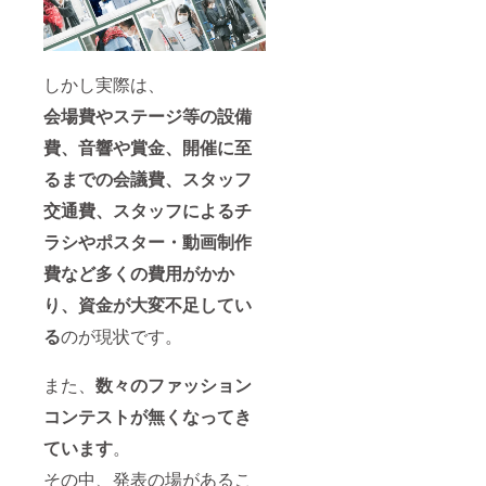
などを
にて詳
508-
をオプ
合は
同封す
細を決
6606)
ション
備考欄
ること
定後、4
・ロゴ
項目よ
に合わ
も可能
月から
入り缶
りお選
せてご
です。
随時制
バッジ
びくだ
記入く
しかし実際は、
その場
作・発
の色は
さい。
ださ
合は
送致し
お楽し
もし
い。
会場費やステージ等の設備
備考欄
ます。
みにな
掲載す
フェス
に合わ
（順不
りま
る際の
費、音響や賞金、開催に至
タ実行
せてご
同） ・
す。ご
「希望
委員会
記入く
ロゴ入
到着ま
る
までの会議費、スタッフ
される
まで郵
ださ
り缶
でわく
お名
送して
交通費、スタッフによるチ
い。後
バッジ
わくし
前」が
いただ
日メー
の色は
てお待
ある場
く形と
ラシやポスター・動画
制作
ルにて
お楽し
ち下さ
合は備
なりま
実行委
みにな
い。 ・
考欄へ
すの
費など多くの費用がかか
員住所
りま
コンテ
ご記載
で、
等、詳
す。ご
スト当
くださ
り、資金が大変不足してい
後日
細をお
到着ま
日のパ
い。
メール
送りい
でわく
ンフ
※「不
る
のが現状です。
にて住
たしま
わくし
レット
可」の
所等詳
す。
てお待
に、お
場合も
細をお
また、
数々のファッション
※詳細
ち下さ
名前を
備考欄
送りい
は、本
い。 ・
記載さ
へ一文
たしま
コンテストが無くなってき
文「リ
コンテ
せてい
字ご記
す。
ターン
スト当
ただく
入くだ
ています
。
につい
日のパ
場合が
さい
て」を
ンフ
ござい
（例
その中、発表の場があるこ