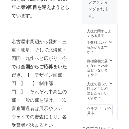
礼品
上：
さい。
ム＋紐
をご記
ファンディ
込めて
は、3月
23.5cm
形は画
調節 形
入くだ
年に第9回目を迎えようとし
感謝の
ングされま
コンテ
股下：
像のデ
は画像
さい。
お手紙
スト終
66cm
ザイン
のデザ
ています。
ま
す。
をした
了後4月
ウエス
となり
インと
た、当
ためま
から随
ト最大
ます
なりま
日配布
す。ご
時制
寸法：
が、袖
すが、
のパン
協力し
支援に関するよ
作・発
93.5cm
丈や着
生地は
フレッ
てくだ
くある質問
送致し
L: 股
丈、ワ
製品に
トに、
さった
名古屋市周辺から愛知・三
ます。
上：
ンピー
した残
手数料はいく
企業様
５名様
（順番
24cm
スは切
布など
らかかります
のチラ
には、
重・岐阜、そして北海道・
は順不
股下：
り替え
を使用
か？
シなど
プロの
同） ・
66cm
位置な
して製
を同封
デザイ
四国・九州へと広がり、今
ロゴ入
ウエス
どご自
作して
目標金額に届
するこ
ナーが
り缶
ト最大
身に合
いくた
かなかった場
では
全国からご応募をいた
とも可
描いた
バッジ
寸法：
わせて
め、
合どうなりま
能で
「イラ
の色は
97.5cm
変更す
だき
、【 デザイン画部
「この
すか？
す。そ
スト付
お楽し
形は画
ること
生地
の場合
きお手
門 】 【 制作部
みにな
像のデ
が可能
で」と
支援で困った
は 備
紙」を
りま
ザイン
です。
決める
時はどこに相
考欄に
お届け
門 】 それぞれ中高生の
す。ご
となり
詳細は
ことが
談したらいい
合わせ
しま
到着ま
ます
後日
できま
ですか？
てご記
す。 ・
部・一般の部を設け、一次
でわく
が、生
メール
せん。
入くだ
コンテ
わくし
地は製
にて決
人数が
さい。
審査通過者は展示やラン
スト当
ヘルプページを
てお待
品にし
定後、
確定次
後日
日のパ
見る
ち下さ
た残布
随時製
ウェイでの審査により、各
第、素
メール
ンフ
い。 ・
などを
作に入
材を振
にて実
レット
受賞者が決まるとい
コンテ
使用し
り、発
り分け
行委員
に、お
このプロジェクト