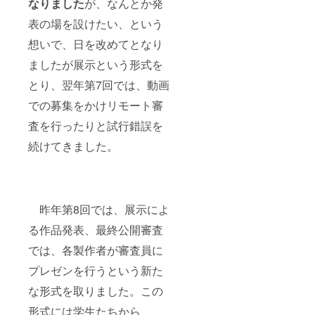
合は備
の旨ご
日お送
なりました
が、なんとか発
い。万
※「不
考欄へ
了承い
りする
が一、
可」の
表の場を設けたい、という
ご記載
ただ
メール
フェス
場合も
くださ
き、生
にて選
タ開催
備考欄
想いで、日を改めてとなり
い。
地廃棄
択して
日から1
へ一文
※「不
軽減に
頂くこ
週間
字ご記
ましたが展示という形式を
可」の
ご協力
とにな
経って
入くだ
場合も
いただ
りま
もこち
とり、翌年第7回では、動画
さい
備考欄
けると
す。そ
らから
（例
へ一文
幸いで
の旨ご
のメー
での募集をかけリモート審
あ） ・
字ご記
す。 ※
了承い
ルが届
企業の
査を行ったりと試行錯誤を
入くだ
メール
ただ
かない
方で、
さい
のご返
き、生
場合、
社名掲
続けてきました。
（例
信が無
地の廃
お手数
載文字
あ） ・
い場合
棄軽減
ですが
のみ
企業の
は、返
にご協
当実行
（書体
方で、
礼品を
力いた
委員会
はお選
会社ロ
お送り
だける
までお
び出来
ゴ
できか
と幸い
電話に
かねま
昨年第8回では、展示によ
（大）
ねます
です。
てご連
す）掲
掲載を
のでご
※メール
絡くだ
る作品発表、最終公開審査
載をご
ご希望
注意く
のご返
さい。
希望の
の場合
ださ
信が無
では、各製作者が審査員に
（tel:
場合
は、オ
い。万
い場合
052-
は、
プレゼンを行うという新た
プショ
が一、
は、返
508-
オプ
ン項目
フェス
礼品を
6606)
ション
な形式を取りました。この
でご選
タ開催
お送り
・服の
項目で
択くだ
日から1
できか
返礼品
ご選択
形式には学生たちから