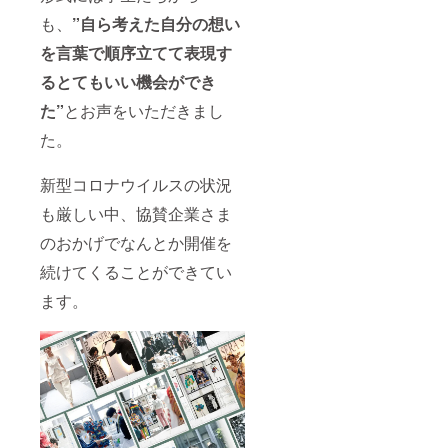
さ
週間
ねます
は、3月
くださ
い。
経って
のでご
コンテ
も、
”自ら考えた自分の想い
い。
公式
もこち
注意く
スト終
※支援
ホーム
らから
ださ
を言葉で順序立てて表現す
了後
時、必
ページ
のメー
い。万
メール
ず備考
るとてもいい機会ができ
へもリ
ルが届
が一、
にて詳
欄に掲
ンクを
かない
フェス
細を決
載を
た”
とお声をいただきまし
貼らせ
場合、
タ開催
定後、4
「希望
ていた
お手数
日から1
月から
される
た。
だきま
ですが
週間
随時制
お名
す。後
当実行
経って
作・発
前」を
日、お
委員会
もこち
送致し
新型コロナウイルスの状況
ご記入
送りす
までお
らから
ます。
くださ
る詳細
電話に
のメー
（順不
も厳しい中、協賛企業さま
い。
メール
てご連
ルが届
同） ・
また、
のおかげでなんとか開催を
に返信
絡くだ
かない
当日の
当日配
する形
さい。
場合、
パンフ
布のパ
続けてくることができてい
でお送
（tel:
お手数
レット
ンフ
り下さ
052-
ですが
に、お
レット
ます。
い。
508-
当実行
名前を
に、企
また、
6606)
委員会
掲載さ
業様の
当日配
・服の
までお
せてい
チラシ
布のパ
返礼品
電話に
ただく
などを
ンフ
は、3月
てご連
場合が
同封す
レット
コンテ
絡くだ
ござい
ること
に、企
スト終
さい。
ます。
も可能
業様の
了後
（tel:
掲載
です。
チラシ
メール
052-
の可否
その場