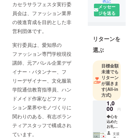
表記
カセラサラフェスタ実行委
メッセー
員会は、ファッション業界
ジを送る
の後進育成を目的とした非
営利団体です。
リターンを
実行委員は、愛知県の
選ぶ
ファッション専門学校現役
講師、元アパレル企業デザ
目標金額
イナー・パタンナー、フ
未達でも
リターン
リーデザイナー、文化服装
が届きま
す
(All-in
学院通信教育指導員、ハン
方式)
ドメイド作家などファッ
1,0
ション業界やモノづくりに
00
円
関わりのある、有志ボラン
◆心を
込めた
ティアスタッフで構成され
お礼
メール
ています。
支援
◆ ス
者：