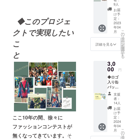
タッフ
9人
による
お届
感謝の
け予
メール
定：
◆このプロジェ
をお送
2023
年04
りいた
クトで実現したい
こ
月
しま
の
リ
す。 ・
タ
こ
ー
コンテ
ン
詳細を見る
を
スト当
選
択
と
日のパ
す
る
ンフ
3,0
レット
に、お
00
円
名前を
◆ロゴ
記載さ
入り缶
せてい
バッ
ただく
ジ、ポ
場合が
支援
スト
ござい
者：
カード
ます。
14人
◆ コン
掲載
お届
テスト
の可否
け予
当日、
ここ10年の間、徐々に
をオプ
定：
デザイ
2024
ション
ファッションコンテストが
年04
ン画部
項目よ
こ
月
門にて
りお選
の
無くなってきています。
そ
リ
「グラ
びくだ
タ