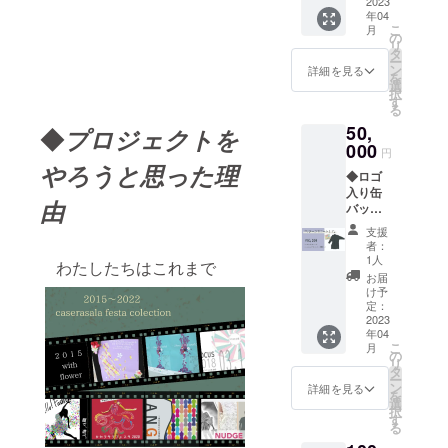
エスト
2023
す。 ・
を、運
びくだ
年04
ゴムメ
ロゴ入
営ス
さい。
こ
月
ンズ
り缶
の
タッフ
もし
リ
ハーフ
バッジ
タ
が表彰
掲載す
ー
パンツ
の色は
ン
式の
詳細を見る
る際の
を
（M・L/
お楽し
選
際、該
「希望
択
ゴム＆
みにな
す
当者へ
される
る
紐調
りま
お渡し
お名
50,
節）◆
◆
プロジェクトを
す。ご
しま
前」が
カー
000
到着ま
す。
ある場
円
ディガ
でわく
（審査
やろうと思った理
合は、
◆ロゴ
ン・
わくし
後はご
備考欄
入り缶
ハーフ
てお待
自由に
にご記
由
バッジ
パンツ
ちくだ
ご観覧
載くだ
＋フ
のサイ
さい。
くださ
さい。
支援
リーサ
ズは、
・コン
い。ま
者：
※「不
イズ
共通し
テスト
1人
た、制
可」の
わたしたちはこれまで
コート
てMま
当日の
作者と
お届
場合も
（ユニ
たはLサ
パンフ
け予
の個人
備考欄
セック
イズの
定：
レット
的接触
へ一文
ス/裏な
2023
展開に
に、お
は お
字ご記
年04
し）◆
なりま
名前を
控えく
入くだ
こ
月
サイズ
す。 ご
の
掲載さ
ださ
さい
リ
詳細
希望の
タ
せてい
い。） ︎
（例
ー
（ユニ
サイズ
ン
ただく
詳細を見る
＊開催
あ）
を
セック
をオプ
選
場合が
日時
択
ス）は
ション
す
ござい
予定
る
画像を
よりご
ます。
2023年