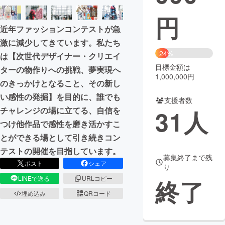
円
まちづくり・地域活性化
近年ファッションコンテストが急
激に減少してきています。私たち
CAMPFIRE for Social Good
CAMPFIRE Creation
24%
は【次世代デザイナー・クリエイ
CAMPFIREふるさと納税
machi-ya
コミュニティ
目標金額は
ターの物作りへの挑戦、夢実現へ
1,000,000円
のきっかけとなること、その新し
い感性の発掘】を目的に、誰でも
支援者数
チャレンジの場に立てる、自信を
31
人
つけ他作品で感性を磨き活かすこ
とができる場として引き続きコン
テストの開催を目指しています。
募集終了まで残
ポスト
シェア
り
LINEで送る
URLコピー
終了
埋め込み
QRコード