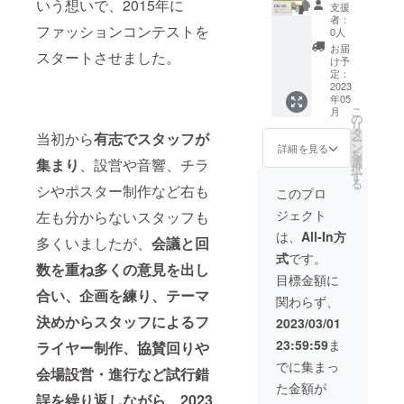
げて
よりご
＋セミ
※着丈は
いう想いで、2015年に
さい
駅 7・8
支援
ロール
選択く
オー
着方に
（例
番出ロ
者：
ファッションコンテストを
アップ
ださ
ダー長
よって
あ） ・
0人
より徒
として
い。 ＊
袖ワン
多少変
企業の
歩7分 ●
お届
スタートさせました。
もお楽
ワン
ピース
動しま
方で、
け予
地下鉄
しみい
ピース
or カ
す ＊メ
定：
社名掲
名城線
ただけ
＊ 出
ジュア
2023
ンズ
載文字
「矢場
年05
ますの
来上が
ルメン
ハーフ
のみ
町」駅
こ
月
で、お
り寸法
ズシャ
パンツ
の
（書体
5・6番
リ
好みで
バス
ツ◆ 基
＊ 出来
タ
はお選
出ロよ
当初から
有志でスタッフが
ー
調節し
ト：
本とな
上がり
ン
び出来
詳細を見る
り徒歩5
を
てくだ
106cm
るサイ
寸法 M:
選
集まり
、設営や音響、チラ
かねま
分 詳細
択
さい。
着丈：
ズをオ
パンツ
す
す）を
は、後
る
生地感
96cm ※
プショ
シやポスター制作など右も
丈
ご希望
このプロ
日メー
は、張
ファス
ンより
55.5cm
の場合
ルに
ジェクト
左も分からないスタッフも
りのあ
ナーな
ご選択
ウエス
は、選
て、コ
るスプ
しのか
くださ
ト最大
択項目
は、
All-In方
ンテス
多くいましたが、
会議と回
リング
ぶって
い
寸法
でご選
ト当日
式
です。
コート
着るタ
（S,M,L
93cm
択くだ
「2週間
数を重ね多くの意見を出し
のよう
イプで
,LL） ※
L: パン
さい。
目標金額に
前ま
な、ス
す ＊メ
ご自身
ツ丈
※支援
合い、企画を練り、テーマ
で」に
関わらず、
トレッ
ンズ長
が普段
57cm
時、必
ご連絡
チ素
ズボン
着てい
決めからスタッフによるフ
ウエス
ず備考
2023/03/01
いたし
材、カ
＊ 出
るサイ
ト最大
欄に掲
ます。
23:59:59
ま
ライヤー制作、協賛回りや
ラーは
来上が
ズに近
寸法
載を
そし
黒で
り寸法/
いもの
96.5cm
「希望
でに集まっ
て、ス
会場設営・進行など試行錯
す。 ・
裏無し
をお選
※ウエス
される
タッフ
た金額が
服の返
M: 股
びくだ
ト ゴ
名前」
が心を
誤を繰り返しながら、2023