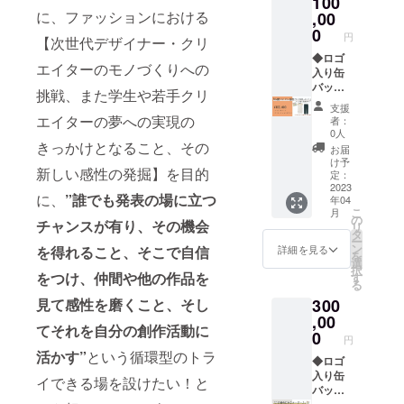
100
ご覧く
選択く
掲載
3月25日
に、ファッションにおける
ださ
,00
ださ
の可否
（土）
い。
い。 ＊
0
をオプ
11:00ご
円
【次世代デザイナー・クリ
M、Lサ
カー
ション
ろ集合
イズの
◆ロゴ
ディガ
項目よ
場所：
エイターのモノづくりへの
展開に
入り缶
ン＊ 出
りご選
ナディ
なりま
バッジ
来上が
択くだ
アパー
挑戦、また学生や若手クリ
す。 ご
＋ワン
り寸法
さい。
ク 2Fア
支援
希望の
ピース
M: 着
エイターの夢への実現の
もし
トリウ
者：
サイズ
or メン
丈 約
掲載す
0人
ム・イ
をオプ
ズパン
きっかけとなること、その
38cm
る際の
ベント
お届
ション
ツ◆ ワ
袖口〜
「希望
け予
スペー
新しい感性の発掘】を目的
よりご
ンピー
袖口ま
定：
される
ス 所在
選択く
スはフ
2023
での長
お名
地： 〒
に、
”誰でも発表の場に立つ
年04
ださ
リーサ
さ（広
前」が
460-
こ
月
い。 ※L
イズ、
げた状
の
ある場
0008 愛
チャンスが有り、その機会
リ
サイズ
パンツ
態）
タ
合は、
知県名
ー
は、袖
はM、L
142cm
ン
備考欄
詳細を見る
を得れる
こと、そこで自信
古屋市
を
丈が長
サイズ
L: 着
選
にご記
中区栄
択
く感じ
の展開
をつけ、仲間や他の作品を
丈 約
す
載くだ
３丁目
る
られる
になり
46cm
さい。
１８−１
見て感性を磨くこと、そ
し
300
方もい
ます。
袖口〜
※「不
アクセ
らっ
ご希望
,00
袖口ま
可」の
ス： ●
てそれを自分の創作活動に
しゃる
のアイ
での長
0
場合も
地下鉄
円
かもし
テム・
さ（広
備考欄
東山
活かす”
という循環型のトラ
れませ
サイズ
◆ロゴ
げた状
へ一文
線・名
ん。 袖
をオプ
入り缶
態）
字ご記
イできる場を設けたい！と
城線
口を曲
ション
バッジ
142cm
入くだ
「栄」