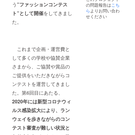
スト当
て製作
送いた
ていき
住所
名前を
う
”ファッションコンテス
の問題報告は
こち
日のパ
してい
しま
ますの
等、詳
掲載さ
ンフ
くた
す。 ・
ら
よりお問い合わ
で、後
細をお
せてい
ト”として開催
をしてきまし
レット
め、
生地
日お送
送りい
せください
ただく
に、お
「この
は、製
りする
たしま
た。
場合が
名前を
生地
品にし
メール
す。
ござい
掲載さ
で」と
た残布
にて選
ます。
せてい
決める
などを
択して
掲載
ただく
ことが
使用し
頂くこ
の可否
場合が
できま
て製作
とにな
をオプ
これまで企画・運営費と
ござい
せん。
してい
りま
ション
ます。
人数が
くた
す、そ
項目よ
して多くの学校や協賛企業
掲載
確定次
め、
の旨ご
りお選
の可否
第、素
「この
了承く
びくだ
さまから、ご協賛や賞品の
をオプ
材を振
生地
ださい
さい。
ション
り分け
で」と
ませ。
もし
ご提供をいただきながらコ
項目よ
ていき
決める
※メール
掲載す
りご選
ますの
ことが
のご返
ンテストを運営してきまし
る際の
択くだ
で、後
できま
信が無
「希望
さい。
日お送
せん。
た。第6回目にあたる、
い場合
される
もし
りする
人数が
は、返
お名
2020年には新型コロナウィ
掲載す
メール
確定次
礼品を
前」が
る際の
にて選
第、素
お送り
ある場
ルス感染拡大により、ラン
「希望
択して
材を振
できか
合は、
される
頂くこ
り分け
ねます
備考欄
ウェイを歩きながらのコン
お名
とにな
ていき
のでご
にご記
前」が
りま
ますの
注意く
テスト審査が難しい状況と
載くだ
ある場
す、そ
で、後
ださ
さい。