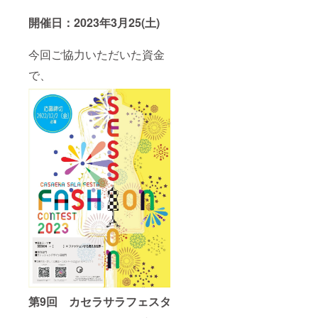
ホーム
日、お
実行委
ページ
送りす
員住所
開催日：2023年3月25(土)
へもリ
る詳細
等、詳
ンクを
メール
細をお
貼らせ
に返信
送りい
今回ご協力いただいた資金
ていた
する形
たしま
だきま
でお送
す。
で、
す。後
り下さ
※詳細
日、お
い。
は、本
送りす
また、
文「リ
る詳細
当日配
ターン
メール
布のパ
につい
に返信
ンフ
て」を
する形
レット
ご覧く
でお送
に、企
ださ
り下さ
業様の
い。
い。
チラシ
また、
などを
当日配
同封す
布のパ
ること
ンフ
も可能
レット
です。
に、企
その場
業様の
合は
チラシ
備考欄
などを
に合わ
同封す
せてご
第9回 カセラサラフェスタ
ること
記入く