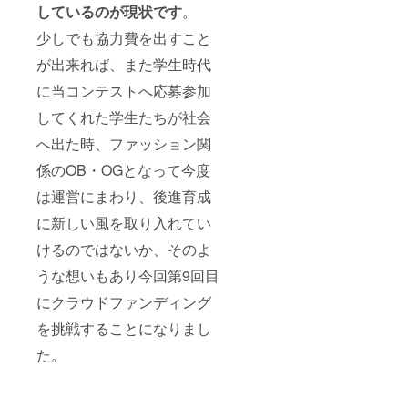
くださ
入くだ
に返信
しているのが現状です
。
い。
さい
する形
※「不
（例
でお送
少しでも協力費を出すこと
可」の
あ） ・
り下さ
場合も
企業の
い。
が出来れば、また学生時代
備考欄
方で、
また、
へ一文
会社名
に当コンテストへ応募参加
当日配
字ご記
＋ロゴ
布のパ
してくれた学生たちが社会
入くだ
（大）
ンフ
さい
掲載を
レット
へ出た時、ファッション関
（例
ご希望
に、企
あ） ・
の場合
業様の
係のOB・OGとなって今度
企業の
は、オ
チラシ
方で、
プショ
などを
は運営にまわり、後進育成
会社名
ン項目
同封す
＋ロゴ
でご選
に新しい風を取り入れてい
ること
（小）
択くだ
も可能
けるのではないか、そのよ
掲載を
さ
です。
ご希望
い。
その場
うな想いもあり今回第9回目
の場合
公式
合は
は、オ
ホーム
備考欄
にクラウドファンディング
プショ
ページ
に合わ
ン項目
へもリ
せてご
を挑戦することになりまし
でご選
ンクを
記入く
択くだ
貼らせ
ださ
た。
さ
ていた
い。後
い。
だきま
日メー
公式
す。後
ルにて