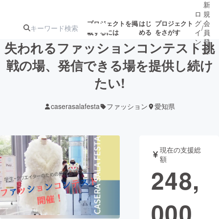
新
ロ
規
グ
会
プロジェクトを掲
はじ
プロジェクト
/
載するには
める
をさがす
イ
員
ン
登
失われるファッションコンテスト挑
録
戦の場、発信できる場を提供し続け
たい!
人気のプロ
注目のリ
注目の新着プロ
募集終了が近いプ
もうすぐ公開
ジェクト
ターン
ジェクト
ロジェクト
されます
caserasalafesta
ファッション
愛知県
アート・写真
音楽
現在の支援総
テクノロジー・ガジェット
ゲーム・サ
額
248,
映像・映画
書籍・雑誌
000
ビジネス・起業
チャレンジ