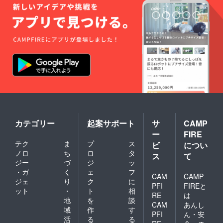
カテゴリー
起案サポート
サ
CAMP
ー
FIRE
テク
ま
プ
ス
ビ
につい
ノロ
ち
ロ
タ
ス
て
ジー
づ
ジ
ッ
・ガ
く
ェ
フ
CAM
CAMP
ジェ
り
ク
に
PFI
FIREと
ット
・
ト
相
RE
は
地
を
談
CAM
あんし
域
作
す
PFI
ん・安
活
る
る