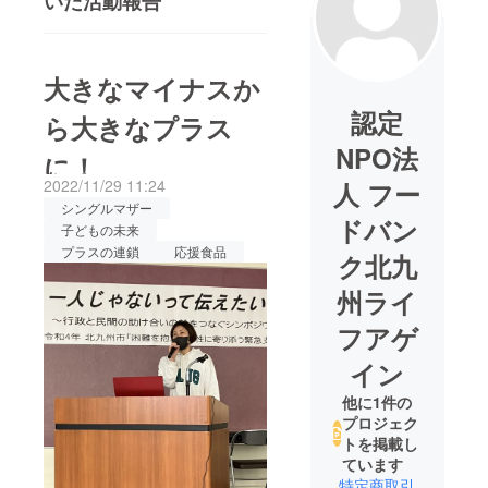
いた活動報告
大きなマイナスか
認定
ら大きなプラス
NPO法
に！
2022/11/29 11:24
人 フー
シングルマザー
ドバン
子どもの未来
プラスの連鎖
応援食品
ク北九
州ライ
フアゲ
イン
他に1件の
プロジェク
トを掲載し
ています
特定商取引