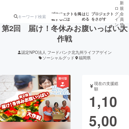
新
ロ
規
グ
会
プロジェクトを掲
はじ
プロジェクト
/
載するには
める
をさがす
イ
員
ン
登
第2回 届け！冬休みお腹いっぱい大
録
作戦
人気のプロ
注目のリ
注目の新着プロ
募集終了が近いプ
もうすぐ公開
認定NPO法人 フードバンク北九州ライフアゲイン
ジェクト
ターン
ジェクト
ロジェクト
されます
ソーシャルグッド
福岡県
アート・写真
音楽
現在の支援総
額
テクノロジー・ガジェット
ゲーム・サ
1,10
映像・映画
書籍・雑誌
5,00
ビジネス・起業
チャレンジ