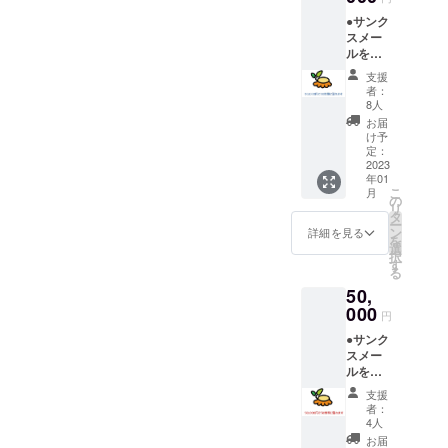
す。
●サンク
す。食べ物ってすごいです
当法人
スメー
へのご
ね！・・・・・・・・・・
ルをお
寄付は
送りし
税制優
支援
・・・・・・また、11月19
ます。
遇の対
者：
●皆様の
象とな
8人
日には《一人じゃないって
ご支援
りま
お届
の成果
伝えたい》をテーマにシン
す。
け予
をご報
確定申
定：
ポジウムを開催しました。
告しま
2023
告に間
年01
す。 ●
に合う
そのシンポジウムでシング
こ
月
領収書
よう
の
リ
をお送
に、1月
タ
ルマザーのKさんはメディア
ー
りしま
末頃領
ン
詳細を見る
を
す。 ※
の取材にも積極的に応じら
収書を
選
択
当法人
お送り
す
る
れ、こう声をあげました。
は認定
しま
50,
NPO法
す。
「かっての私のように辛い
人で
000
円
す。
状況でどこに相談していい
●サンク
当法人
スメー
へのご
かもわからず、頭も混乱し
ルをお
寄付は
て日々を一生懸命に過ごし
送りし
税制優
支援
ます。
遇の対
者：
ている方がきっといると思
●皆様の
象とな
4人
ご支援
りま
お届
います。そんな方々の役に