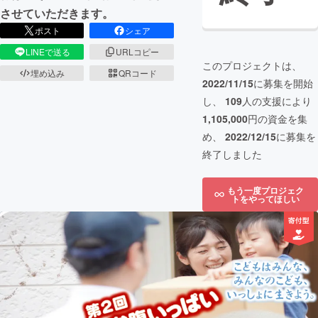
させていただきます。
ポスト
シェア
LINEで送る
URLコピー
このプロジェクトは、
埋め込み
QRコード
2022/11/15
に募集を開始
し、
109
人の支援により
1,105,000
円の資金を集
め、
2022/12/15
に募集を
終了しました
もう一度プロジェク
トをやってほしい