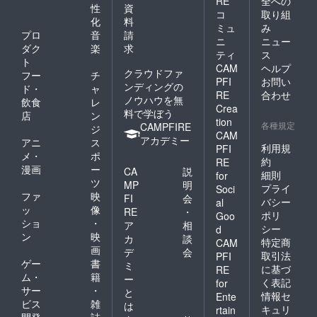
RE
全への
性
資
コ
取り組
化
料
ミュ
み
プロ
音
請
ニ
ニュー
ダク
楽
求
ティ
ス
ト
CAM
ヘルプ
クラウドファ
フー
チ
PFI
お問い
ンディングの
ド・
ャ
RE
合わせ
ノウハウを無
飲食
レ
Crea
料で学ぼう
店
ン
tion
各種規定
CAMPFIRE
ジ
CAM
アカデミー
アニ
ス
利用規
PFI
メ・
ポ
約
RE
漫画
ー
CA
説
細則
for
ツ
MP
明
プライ
Soci
ファ
映
FI
会
バシー
al
ッ
像
RE
・
ポリ
Goo
ショ
・
ア
相
シー
d
ン
映
カ
談
特定商
CAM
画
デ
会
取引法
PFI
ゲー
書
ミ
に基づ
RE
ム・
籍
ー
く表記
for
サー
・
と
情報セ
Ente
ビス
雑
は
キュリ
rtain
開発
誌