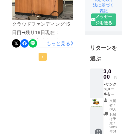
法に基づく
表記
メッセー
ジを送る
クラウドファンディング15
日目➡残り16日現在：
515,000円/支援者49名➡100
もっと見る
リターンを
万円目標15日目となり折り
返し地点まで走ってきまし
1
選ぶ
た。この間に、スタッフか
3,0
ら“嬉しい報告”がありまし
00
円
た。・・・・・・・・・・
●サンク
スメー
・・・・・【嬉しい報告】
ルをお
送りし
私の担当していた母子世帯
支援
ます。
者：
でお子さんがてんかんがあ
●皆様の
56人
ご支援
お届
り、おもうように働けず、
の成果
け予
をご報
定：
コロナ禍でフードバンクを
告しま
2023
年01
す。 ●
利用しながら生活されてい