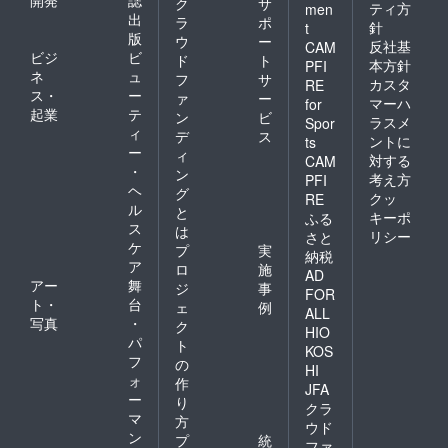
ク
サ
ティ方
men
出
ラ
ポ
針
t
版
ウ
ー
反社基
CAM
ビジ
ビ
ド
ト
本方針
PFI
ネ
ュ
フ
サ
カスタ
RE
ス・
ー
ァ
ー
マーハ
for
起業
テ
ン
ビ
ラスメ
Spor
ィ
デ
ス
ントに
ts
ー
ィ
対する
CAM
・
ン
考え方
PFI
ヘ
グ
クッ
RE
ル
と
キーポ
ふる
ス
は
リシー
さと
ケ
プ
実
納税
ア
ロ
施
AD
アー
舞
ジ
事
FOR
ト・
台
ェ
例
ALL
写真
・
ク
HIO
パ
ト
KOS
フ
の
HI
ォ
作
JFA
ー
り
クラ
マ
方
ウド
ン
プ
統
ファ