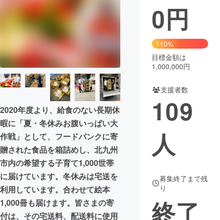
0
円
まちづくり・地域活性化
110%
CAMPFIRE for Social Good
CAMPFIRE Creation
目標金額は
CAMPFIREふるさと納税
machi-ya
コミュニティ
1,000,000円
支援者数
109
2020年度より、給食のない長期休
暇に「夏・冬休みお腹いっぱい大
人
作戦」として、フードバンクに寄
贈された食品を箱詰めし、北九州
市内の希望する子育て1,000世帯
に届けています。冬休みは宅送を
募集終了まで残
り
利用しています。合わせて絵本
終了
1,000冊も届けます。皆さまの寄
付は、その宅送料、配送料に使用