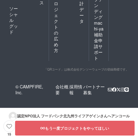
ス
ロ
計
ン
ソー
ジ
デ
ディ
シャ
ェ
ー
ング
ル
ク
タ
mac
グッ
ト
hi-ya
ド
の
補助
広
金申
め
請サ
方
ポー
ト
「QRコード」は株式会社デンソーウェーブの登録商標です。
© CAMPFIRE,
会社概
採用情
パートナー
Inc.
要
報
募集
認定NPO法人 フードバンク北九州ライフアゲイン
さんへアンコール
もう一度プロジェクトをやってほしい
15