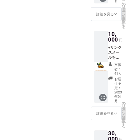
こ
月
領収書
の
リ
たお母さんがお米を沢山い
をお送
タ
ー
りしま
ン
詳細を見る
ただいたからと寄贈にきて
を
す。 ※
選
択
当法人
す
くださいました。古米だけ
る
は認定
10,
NPO法
ど必要な人がいたらと。嬉
人で
000
円
しいですね。今日食品を受
す。
●サンク
当法人
け取りにきた世帯も近所の
スメー
へのご
ルをお
寄付は
人がお米を沢山くださった
送りし
税制優
支援
ます。
遇の対
からと準備したお米を他の
者：
●皆様の
象とな
41人
必要な人に渡してください
ご支援
りま
お届
の成果
す。
け予
と言ってくださいました。
をご報
確定申
定：
告しま
2023
告に間
コロナもまた増えています
年01
す。 ●
に合う
こ
月
領収書
よう
が、フードバンクにつな
の
リ
をお送
に、1月
タ
ー
がった方々だからこそ、同
りしま
末頃領
ン
詳細を見る
を
す。 ※
収書を
選
じ状況にいる人を助けたい
択
当法人
お送り
す
る
は認定
しま
という気持ちがうまれてい
30,
NPO法
す。
人で
000
るんじゃないかと思いま
円