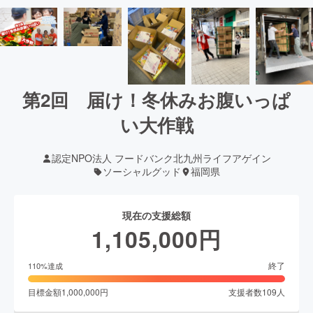
第2回 届け！冬休みお腹いっぱ
い大作戦
認定NPO法人 フードバンク北九州ライフアゲイン
ソーシャルグッド
福岡県
現在の支援総額
1,105,000
円
終了
110
%達成
目標金額
1,000,000
円
支援者数
109
人