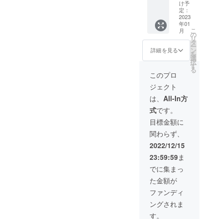
の成果
す。
け予
をご報
確定申
定：
立ちたいから私は顔も隠さ
告しま
2023
告に間
年01
ずに公表し、ひとりじゃな
す。 ●
に合う
こ
月
領収書
よう
の
いよと伝えたいんで
リ
をお送
に、1月
タ
ー
りしま
末頃領
ン
詳細を見る
す」・・・・・・・・・・
を
す。 ※
収書を
選
択
当法人
お送り
・・・・・・・・・辛かっ
す
る
は認定
しま
このプロ
た大きなマイナスは、ひっ
NPO法
す。
ジェクト
人で
くり返れば大きなプラスと
す。
は、
All-In方
当法人
なって誰かの笑顔につな
式
です。
へのご
寄付は
がっていくんだなあと感動
目標金額に
税制優
関わらず、
しました。ぜひあなたも一
遇の対
象とな
2022/12/15
緒に子どもの未来を切り開
りま
23:59:59
ま
す。
く仲間になってください。
確定申
でに集まっ
告に間
生まれてきた子どもは、誰
た金額が
に合う
一人例外なくこの国の宝物
よう
ファンディ
に、1月
です。宣言しましょう！
ングされま
末頃領
収書を
す。
「君は愛されるために生れ