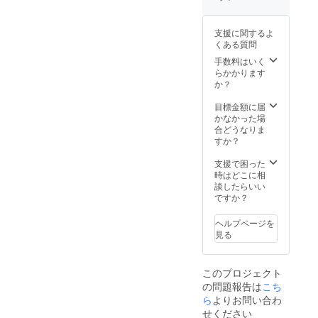
お送り
しま
たんだ」
す。
支援に関するよ
くある質問
手数料はいく
らかかります
か？
目標金額に届
かなかった場
合どうなりま
すか？
支援で困った
時はどこに相
談したらいい
ですか？
ヘルプページを
見る
このプロジェクト
の問題報告は
こち
ら
よりお問い合わ
せください