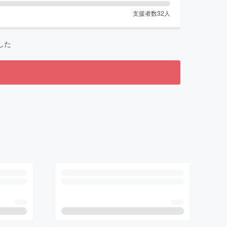
支援者数
32
人
した