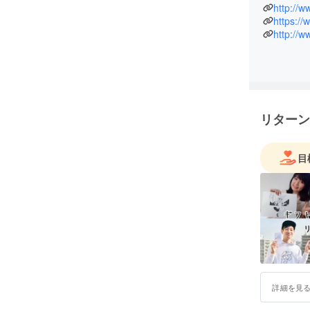
http://
https:/
http://
リターン
目
詳細を見