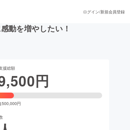
ログイン
/
新規会員登録
に感動を増やしたい！
うすぐ公開されます
支援総額
プロダクト
9,500
円
ファッション
スポーツ
00,000円
数
ア
ソーシャルグッド
人