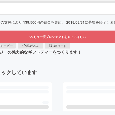
人の支援により
139,500
円の資金を集め、
2018/03/31
に募集を終了しま
もう一度プロジェクトをやってほしい
RLコピー
埋め込み
QRコード
ージ」の魅力的なギフトティーをつくります！
ェックしています