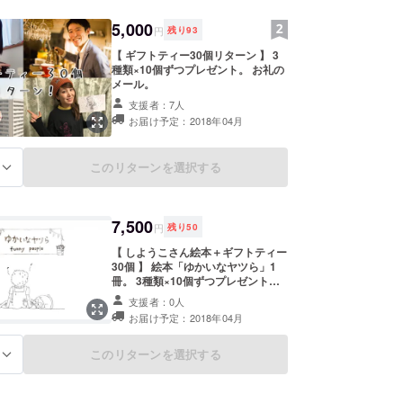
5,000
円
残り
93
【 ギフトティー30個リターン 】 3
種類×10個ずつプレゼント。 お礼の
メール。
支援者：7人
お届け予定：2018年04月
このリターンを選択する
る
7,500
円
残り
50
【 しようこさん絵本＋ギフトティー
30個 】 絵本「ゆかいなヤツら」1
冊。 3種類×10個ずつプレゼント。
お礼のメール。
支援者：0人
お届け予定：2018年04月
このリターンを選択する
る