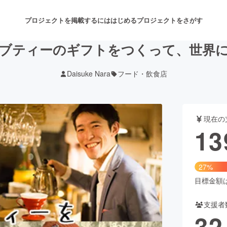
プロジェクトを掲載するには
はじめる
プロジェクトをさがす
ブティーのギフトをつくって、世界
Daisuke Nara
フード・飲食店
注目のリターン
注目の新着プロジェクト
募集終了が近いプロジェクト
も
現在の
音楽
舞台・パフォーマンス
13
ゲーム・サービス開発
フード・飲食店
27%
書籍・雑誌出版
アニメ・漫画
目標金額は5
支援者
チャレンジ
ビューティー・ヘルスケ
32