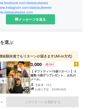
www.facebook.com/daisssukeeee
/www.instagram.com/daisssukeeee/
www.daisssukeeee.com
メッセージを送る
を選ぶ
標金額未達でもリターンが届きます
(All-in方式)
3,000
円
残り
81
【 ギフトティー15個リターン 】 3
種類×5個ずつプレゼント。 お礼の
メール。
支援者：19人
お届け予定：2018年04月
このリターンを選択する
る