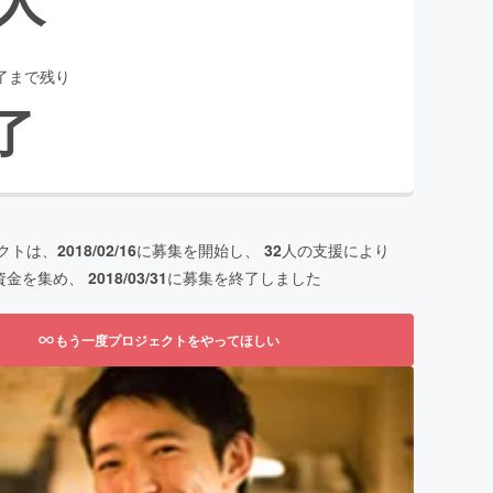
了まで残り
了
クトは、
2018/02/16
に募集を開始し、
32
人の支援により
資金を集め、
2018/03/31
に募集を終了しました
もう一度プロジェクトをやってほしい