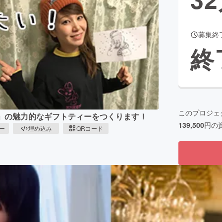
募集終
CAMPFIRE for Social Good
CAMPFIRE Creation
終
CAMPFIREふるさと納税
machi-ya
コミュニティ
このプロジェ
ジ」の魅力的なギフトティーをつくります！
139,500
円の
ピー
埋め込み
QRコード