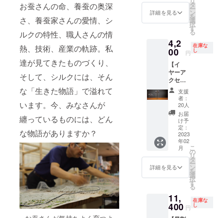
リ
支援の
事掲
良いア
タ
リボン
お蚕さんの命、養蚕の奥深
ー
際は十
載】 弊
クセン
ン
結び、
詳細を見る
を
分ご確
ブラン
さ、養蚕家さんの愛情、シ
トに。
選
ネクタ
択
認くだ
ドHPで
サイ
す
イ結び
る
ルクの特性、職人さんの情
さい。
の企
ズ：約
など結
4,2
内容 ・
業・店
160cm
び方も
在庫な
熱、技術、産業の軌跡。私
弊ブラ
舗様ロ
00
×約
し
様々に
円
ンド
ゴ掲
21cm
楽しめ
達が見てきたものづくり、
【イ
HP（ト
載・
素材：
ます。
ヤーア
ップ
ホーム
シルク
サイ
そして、シルクには、そん
クセサ
ページ
ページ
100%
ズ：約
リー織
下部を
等への
（緯糸
な「生きた物語」で溢れて
152cm
支援
り -
予定）
リンク
黒に豊
×約
者：
ORI-】
います。今、みなさんが
に、ロ
と合わ
田シル
20人
10cm
リボン
ゴ＋
せ、企
クを使
（白×黒
お届
纏っているものには、どん
タイ・
ホーム
業・店
用） 生
け予
のリ
ストー
ページ
舗様を
定：
産国：
バーシ
な物語がありますか？
ルと同
2023
へのリ
取材さ
日本 ■
ブルデ
年02
じ生地
ンク
せてい
モニ
ザイ
こ
月
を使用
（SNS
ただき
の
ターの
ン） 素
リ
した、
リンク
弊ブラ
タ
都合
材：シ
ー
くるみ
も可）
ンドHP
ン
上、掲
詳細を見る
ルク
を
ボタン
を掲載
内に紹
選
載写真
100%
択
のイ
しま
介記事
す
と実際
（緯糸
る
ヤーア
す。 ・
（1ペー
の色が
黒に豊
11,
クセサ
サイ
ジ）を
異なる
田シル
在庫な
リー。
400
ズ：画
掲載し
し
場合が
クを使
円
シル
面幅・
ます。
ござい
用） 生