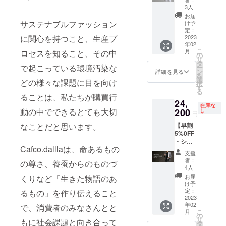
月中
ル】 ユ
良さを
なって
3人
生する
旬）を
ニセッ
集め
柄をな
ことが
お届
お知ら
クスで
た、リ
サステナブルファッション
す織柄
け予
ありま
せくだ
お使い
ボンタ
定：
にこだ
す。
さい。
いただ
2023
に関心を持つこと、生産プ
イ。ス
わり、
（後日
年02
けるシ
カーフ
プリン
こ
メール
月
ロセスを知ること、その中
ルクス
よりも
の
トでは
リ
もしく
トー
厚くは
タ
出せな
で起こっている環境汚染な
ー
はLINE
ル。ネ
りもあ
ン
い深み
詳細を見る
を
にてお
クタイ
り、ネ
選
を求め
どの様々な課題に目を向け
択
知らせ
生地と
クタイ
す
まし
る
いただ
しても
よりも
た。モ
ることは、私たちが購買行
いても
24,
使用で
柔らか
ノトー
在庫な
かまい
きる織
200
動の中でできるとても大切
い風合
し
ンのリ
円
ませ
り密度
いが特
バーシ
ん） ・
【早割
なことだと思います。
で製織
徴で
ブルデ
会社
5%0FF
してい
す。 糸
ザイン
名、ロ
・シル
るの
一本一
は、ど
Cafco.dalllaは、命あるもの
ゴデー
クス
で、ス
本が主
のよう
支援
タ
トー
カーフ
役と
なコー
者：
の尊さ、養蚕からのものづ
（JPG
ル】 ユ
よりも
なって
4人
ディ
もしく
ニセッ
しっか
柄をな
ネート
お届
くりなど「生きた物語のあ
はPNG
クスで
りとし
す織柄
け予
でも合
デー
お使い
た厚
定：
にこだ
るもの」を作り伝えること
わせや
タ）、
いただ
2023
み・は
わり、
すく、
HPや
年02
けるシ
で、消費者のみなさんとと
りがあ
プリン
リボン
こ
月
SNSの
ルクス
りま
の
トでは
結び、
リ
URL
もに社会課題と向き合って
トー
す。保
タ
出せな
ネクタ