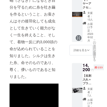
蛹（さなぎ）になるとき自
いただ
ヤーア
ルクの
けるよ
分を守るために糸を吐き繭
クセサ
羽がエ
うデザ
リー糸 -
アリー
インし
支援
を作るということ、お蚕さ
ITO- 】
を演出
ていま
者：
長野県
してい
す。 ・
13人
んはその後羽化しても成虫
岡谷市
ます。
サイ
お届
の宮坂
トップ
ズ：
け予
として生きていく能力がな
製糸所
にはリ
定：
148×10
で繰糸
2023
く一生を終えること、そし
ボンタ
0mm（
年02
した糸
イ・ス
ハガキ
こ
月
て、着物一反に約3,000頭の
をタッ
トール
の
サイ
リ
セルに
と同じ
タ
ズ） ・
ー
命が込められていることを
したイ
生地を
ン
両面印
詳細を見る
を
ヤーア
使用し
選
刷
知りました。シルクは生き
択
クセサ
たくる
す
（表：
る
リー。
みボタ
写真、
た糸、命そのものであり、
14,
市販で
ン。
裏：紹
残り23
はあま
200
ゴール
尊く、儚いものであると知
介文）
円
り目に
ドがア
・５枚
【名刺
りました。
しない
クセン
１セッ
入れ＋
ほどの
トに。
ト
ブラン
細くて
サイ
ド紹介
柔らか
ズ：全
支援
カード
い糸を
長約
者：
５枚
たっぷ
8.5cm
7人
セッ
りと
（トッ
お届
ト】 外
使って
プぼた
け予
側にシ
いま
定：
ん部分