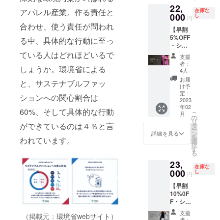
ます。
い。 サ
dalla.co
中旬を
22,
く。ス
ク100%
■ シル
イズ：
m LINE
予定し
アパレル産業。作る責任と
在庫な
トール
000
（緯糸
し
クの特
全長
円
アカウ
ていま
のよう
黒に豊
性上、
合わせ、使う責任が問われ
10cm（
ント
す。 ・
【早割
にふわ
田シル
摩擦・
くるみ
ID：
掲載期
5%OFF
りとあ
クを使
る中、具体的な行動に至っ
こすれ
ボタン
@886x
間は
・シル
たたか
用）、
による
部分直
vnlf
2023年
クリボ
ている人はどれほどいるで
い。シ
内側牛
毛羽立
径約
支援
3月〜
ンタ
ルクの
革 生産
ちが発
者：
2cm）
2024年
しょうか。環境省による
イ】 ス
良さを
国：日
4人
生する
素材：
4月を予
カーフ
集め
本 ■モ
ことが
お届
シル
定して
と、サステナブルファッ
のよう
た、リ
ニター
け予
ありま
ク、ピ
おりま
に纏い
ボンタ
定：
の都合
す。
アス…
ションへの関心割合は
す。 ・
やす
2023
イ。ス
上、掲
サージ
会社名
年02
く、ネ
カーフ
載写真
60%、そして具体的な行動
カルス
とご担
こ
月
クタイ
よりも
の
と実際
テンレ
当者様
リ
のよう
厚くは
ができているのは４％と言
タ
の色が
ス、イ
ご芳名
ー
に
りもあ
ン
異なる
詳細を見る
ヤリン
を備考
を
われています。
キュッ
り、ネ
選
場合が
グ…
欄にご
択
とかっ
クタイ
す
ござい
ニッケ
記載く
る
こよ
よりも
ます。
ルフ
ださ
23,
く。ス
柔らか
■ シル
リー
在庫な
い。ま
トール
000
い風合
し
クの特
円
（金属
た、取
のよう
いが特
性上、
アレル
材希望
【早割
にふわ
徴で
摩擦・
ギー対
日
10%0F
りとあ
す。 糸
こすれ
応） 生
（2023
F・シル
たたか
一本一
による
産国：
年1月中
クス
い。シ
本が主
毛羽立
支援
日本
旬〜２
（掲載元：環境省webサイト）
トー
ルクの
役と
ちが発
者：