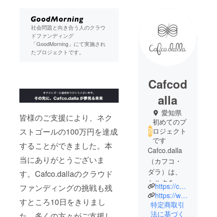
社会問題と向き合う人のクラウ
ドファンディング
「GoodMorning」にて実施され
たプロジェクトです。
Cafcod
alla
愛知県
皆様のご支援により、ネク
初めてのプ
ロジェクト
ストゴールの100万円を達成
です
することができました。本
Cafco.dalla
当にありがとうございま
（カフコ・
ダラ）は、
す。Cafco.dallaのクラウド
シルクを使
https://cafcodalla.com/
ファンディングの挑戦も残
用したアパ
https://www.instagram.com/cafco.dalla/
すところ10日をきりまし
レルブラン
特定商取引
法に基づく
ドです。養
た。多くの方々がご支援し