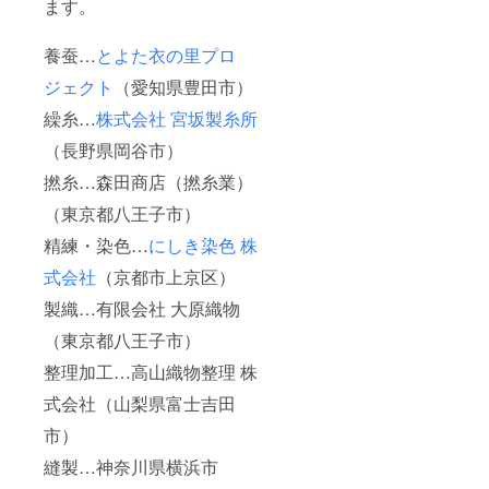
ます。
養蚕…
とよた衣の里プロ
ジェクト
（愛知県豊田市）
繰糸…
株式会社 宮坂製糸所
（長野県岡谷市）
撚糸…森田商店（撚糸業）
（東京都八王子市）
精練・染色…
にしき染色 株
式会社
（京都市上京区）
製織…有限会社 大原織物
（東京都八王子市）
整理加工…高山織物整理 株
式会社（山梨県富士吉田
市）
縫製…神奈川県横浜市