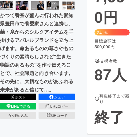
0
円
まちづくり・地域活性化
かつて養蚕が盛んに行われた愛知
県豊田市で養蚕家さんと連携し、
CAMPFIRE for Social Good
CAMPFIRE Creation
繭・糸からのシルクアイテムを手
241%
CAMPFIREふるさと納税
machi-ya
コミュニティ
掛けるアパレルブランドを立ち上
目標金額は
500,000円
げます。命あるものの尊さやもの
づくりの素晴らしさなど“生きた
支援者数
物語のあるもの”を作り伝えるこ
87
人
とで、社会課題と向き合います。
その先に、大切なものがあふれる
未来があると信じて…。
募集終了まで残
ポスト
シェア
り
LINEで送る
URLコピー
終了
埋め込み
QRコード