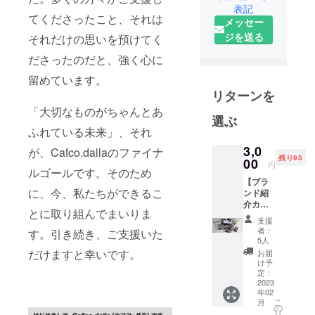
表記
蚕家さんと
てくださったこと、それは
メッセー
ともに糸か
ジを送る
それだけの思いを預けてく
らのものづ
くりを展開
ださったのだと、強く心に
し、商品化
留めています。
までの各工
リターンを
程が見えて
「大切なものがちゃんとあ
選ぶ
いることが
ふれている未来」、それ
特徴です。
3,0
コンセプト
が、Cafco.dallaのファイナ
残り95
00
円
は「生きた
ルゴールです。そのため
物語のある
【ブラ
に、今、私たちができるこ
ンド紹
もの」。お
介カー
蚕さんの
とに取り組んでまいりま
ド５枚
支援
セッ
命、養蚕家
者：
す。引き続き、ご支援いた
ト】
5人
さんの愛
「生き
だけますと幸いです。
お届
情、絹の特
た物
け予
語」を
定：
性、職人さ
テーマ
2023
んの情熱、
年02
に、養
こ
月
技術、産業
蚕から
の
リ