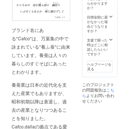
ぜいた
（緯糸
らかかります
152cm
ターの
くなス
黒に豊
か？
×約
都合
トール
田シル
10cm
上、掲
です。
クを使
目標金額に届
（白×黒
載写真
縫製は
用） 生
かなかった場
のリ
と実際
メロウ
産国：
合どうなりま
バーシ
の色が
ブランド名にあ
巻を採
日本 ■
すか？
ブルデ
異なる
用し、
モニ
ザイ
場合が
る"Cafco"は、万葉集の中で
黒縁が
ターの
支援で困った
ン） 素
ござい
良いア
都合
時はどこに相
材：シ
ます。
詠まれている"養ふ蚕"に由来
クセン
上、掲
談したらいい
ルク
■ドライ
トに。
載写真
ですか？
100%
しています。養蚕は人々の
クリー
サイ
と実際
（緯糸
ニング
ズ：約
の色が
暮らしのすぐそばにあった
黒に豊
を推奨
ヘルプページを
160cm
異なる
田シル
してい
見る
とわかります。
×約
場合が
クを使
ます。
21cm
ござい
用） 生
■ シル
素材：
ます。
産国：
クの特
このプロジェクト
養蚕業は日本の近代化を支
シルク
■ドライ
日本 ■
性上、
の問題報告は
こち
100%
クリー
モニ
摩擦・
えた産業でもありますが、
（緯糸
ら
よりお問い合わ
ニング
ターの
こすれ
黒に豊
を推奨
都合
せください
による
昭和初期以降は衰退し、過
田シル
してい
上、掲
毛羽立
クを使
ます。
去の産業となりつつあるこ
載写真
ちが発
用） 生
■ シル
と実際
生する
産国：
とを知りました。
クの特
の色が
ことが
日本 ■
性上、
異なる
ありま
Cafco.dallaの拠点である愛
モニ
摩擦・
場合が
す。