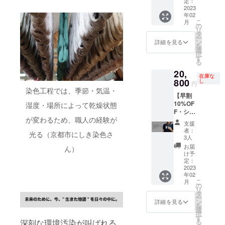
ズ：約
定：
シンプ
い。 ・
ホーム
ことが
用した
2023
7.5cm×
ルなデ
会社
ページ
ありま
年02
名刺入
約
ザイ
名、ロ
へのリ
す。
こ
月
れ。手
11.5cm
の
ン）を
ゴデー
ンク
リ
触りの
（閉じ
タ
お選び
タ
（SNS
ー
良いシ
た状
ン
いただ
詳細を見る
（JPG
リンク
を
ルク、
態） 素
選
けま
もしく
も可）
択
丈夫で
材：外
す
す。極
はPNG
を掲載
る
上質な
側シル
力ご要
デー
しま
20,
牛革と
ク100%
望に添
タ）、
す。 ・
在庫な
あわ
800
（緯糸
し
えるよ
HP（S
サイ
円
せ、丸
黒に豊
染色工程では、季節・気温・
う準備
NS）の
ズ：画
【早割
縁部分
田シル
いたし
URL
面幅・
10%OF
などの
湿度・場所によって乾燥状態
クを使
ます
を、下
ロゴの
F・シル
丁寧な
用）、
が、生
記メー
縦横比
が変わるため、職人の経験が
クリボ
縫製が
内側牛
地の
ルアド
によっ
支援
ンタ
光るア
革 生産
カッ
者：
レスも
て異な
光る（京都市にしき染色さ
イ】 ス
イテム
国：日
3人
ティン
しくは
りま
カーフ
です。
本 ■モ
グによ
お届
公式ラ
す。横
ん）
のよう
サイ
ニター
け予
りご希
インに
並びに3
に纏い
ズ：約
定：
の都合
望に添
てお送
社分を
やす
2023
7.5cm×
上、掲
えない
りくだ
掲載予
年02
く、ネ
約
載写真
場合が
さい。
定で
こ
月
クタイ
11.5cm
の
と実際
ござい
メール
す。 ・
リ
のよう
（閉じ
タ
の色が
ます。
アドレ
取材は
ー
に
た状
ン
異なる
詳細を見る
予めご
ス：
2023年
を
キュッ
態） 素
選
場合が
了承く
contact
1月中
択
とかっ
材：外
す
ござい
ださ
@cafco
旬〜2月
る
深刻な環境汚染が叫ばれる
こよ
側シル