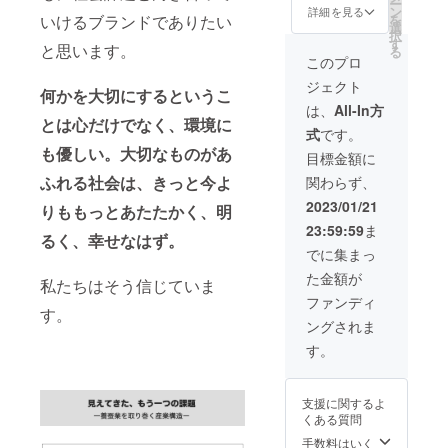
ー
を、下
ル。ネ
温性に
ン
い深み
詳細を見る
イ結び
を
いけるブランドでありたい
記メー
クタイ
優れた
選
を求め
など結
択
ルアド
生地と
シルク
す
まし
び方も
と思います。
る
レスも
しても
の良さ
た。モ
このプロ
様々に
しくは
使用で
を生か
ノトー
楽しめ
ジェクト
公式ラ
きる織
した、
ンのリ
何かを大切にするというこ
ます。
インに
り密度
シルク
バーシ
は、
All-In方
サイ
てお送
で製織
100%の
とは心だけでなく、環境に
ブルデ
ズ：約
式
です。
りくだ
してい
ぜいた
ザイン
152cm
さい。
も優しい。
大切なものがあ
るの
くなス
は、ど
目標金額に
×約
メール
で、ス
トール
のよう
10cm
ふれる社会は、きっと今よ
関わらず、
アドレ
カーフ
です。
なコー
（白×黒
ス：
よりも
縫製は
ディ
2023/01/21
のリ
りももっとあたたかく、明
contact
しっか
メロウ
ネート
バーシ
23:59:59
ま
@cafco
りとし
巻を採
でも合
ブルデ
るく、幸せなはず。
dalla.co
た厚
用し、
わせや
でに集まっ
ザイ
m LINE
み・は
黒縁が
すく、
ン） 素
た金額が
アカウ
りがあ
良いア
私たちはそう信じていま
リボン
材：シ
ント
りま
クセン
結び、
ファンディ
ルク
ID：
す。保
す。
トに。
ネクタ
100%
ングされま
@886x
温性に
サイ
イ結び
（緯糸
vnlf
優れた
ズ：約
など結
す。
黒に豊
シルク
160cm
び方も
田シル
の良さ
×約
様々に
クを使
を生か
21cm
楽しめ
用） 生
支援に関するよ
した、
素材：
ます。
産国：
くある質問
シルク
シルク
サイ
日本 ■
100%の
100%
手数料はいく
ズ：約
モニ