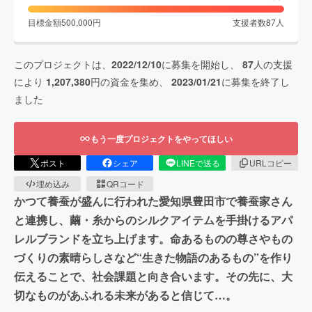
目標金額
500,000
円
支援者数
87
人
このプロジェクトは、
2022/12/10
に募集を開始し、
87
人の支援
により
1,207,380
円の資金を集め、
2023/01/21
に募集を終了し
ました
もう一度プロジェクトをやってほしい
ポスト
シェア
LINEで送る
URLコピー
埋め込み
QRコード
かつて養蚕が盛んに行われた愛知県豊田市で養蚕家さん
と連携し、繭・糸からのシルクアイテムを手掛けるアパ
レルブランドを立ち上げます。命あるものの尊さやもの
づくりの素晴らしさなど“生きた物語のあるもの”を作り
伝えることで、社会課題と向き合います。その先に、大
切なものがあふれる未来があると信じて…。