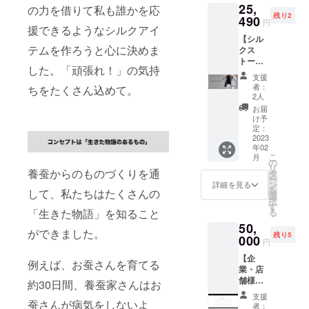
25,
キュッ
ズ：約
の力を借りて私も誰かを応
リー
残り2
とかっ
490
7.5cm×
（金属
円
援できるようなシルクアイ
こよ
約
アレル
【シル
く。ス
11.5cm
ギー対
テムを作ろうと心に決めま
クス
トール
（閉じ
応） 生
トール
のよう
た状
産国：
した。「頑張れ！」の気持
＋ブラ
にふわ
態） 素
日本 ◆
支援
ンド紹
りとあ
材：外
シルク
者：
ちをたくさん込めて。
介カー
たたか
側シル
2人
の特性
ド５枚
い。シ
ク100%
上紫外
お届
セッ
ルクの
（緯糸
け予
線など
ト】 ユ
良さを
定：
黒に豊
により
ニセッ
2023
集め
田シル
うっす
年02
クスで
た、リ
クを使
らと黄
こ
月
お使い
ボンタ
の
用）、
変する
リ
いただ
養蚕からのものづくりを通
イ。ス
タ
内側牛
場合が
ー
けるシ
カーフ
ン
革 生産
詳細を見る
ありま
を
して、私たちはたくさんの
ルクス
よりも
選
国：日
す。
択
トー
厚くは
す
本 ■モ
る
「生きた物語」を知ること
ル。ネ
りもあ
ニター
50,
クタイ
り、ネ
の都合
ができました。
残り5
生地と
000
クタイ
上、掲
円
しても
よりも
載写真
【企
使用で
柔らか
と実際
例えば、お蚕さんを育てる
業・店
きる織
い風合
の色が
舗様向
り密度
いが特
約30日間、養蚕家さんはお
異なる
け：弊
で製織
徴で
場合が
支援
ブラン
蚕さんが病気をしないよ
してい
す。 糸
ござい
者：