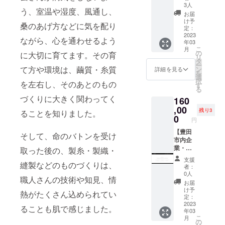
ドHP内
るの
一本一
3人
ます。
う、室温や湿度、風通し、
にロゴ
で、ス
本が主
■ シル
お届
掲載】
カーフ
役と
け予
クの特
桑のあげ方などに気を配り
弊ブラ
よりも
定：
なって
性上、
ンドHP
2023
しっか
柄をな
摩擦・
ながら、心を通わせるよう
年03
での企
りとし
す織柄
こすれ
こ
月
業・店
た厚
の
にこだ
に大切に育てます。その育
による
リ
舗様ロ
み・は
タ
わり、
毛羽立
ー
ゴ掲
りがあ
て方や環境は、繭質・糸質
ン
プリン
詳細を見る
ちが発
を
載・
りま
選
トでは
生する
択
を左右し、そのあとのもの
ホーム
す。保
す
出せな
ことが
る
ページ
温性に
い深み
ありま
づくりに大きく関わってく
160
等への
優れた
を求め
す。
リンク
,00
シルク
まし
残り3
ることを知りました。
をいた
の良さ
0
た。モ
円
しま
を生か
ノトー
す。企
【豊田
した、
ンのリ
そして、命のバトンを受け
業・店
市内企
シルク
バーシ
舗様を
業・店
100%の
取った後の、製糸・製織・
ブルデ
対象と
舗様向
ぜいた
ザイン
支援
した返
け：弊
縫製などのものづくりは、
くなス
は、ど
者：
礼品で
ブラン
トール
のよう
0人
職人さんの技術や知見、情
す。
ドHP内
です。
なコー
お届
キャン
にロゴ
縫製は
ディ
け予
熱がたくさん込められてい
セルは
掲載＋
メロウ
定：
ネート
できな
企業・
2023
巻を採
でも合
ることも肌で感じました。
年03
いた
店舗様
用し、
わせや
こ
月
め、ご
紹介記
黒縁が
の
すく、