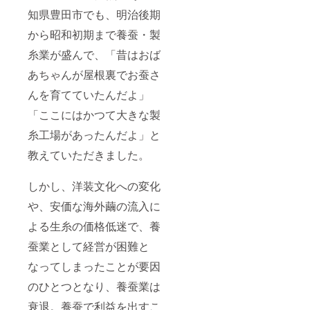
ターの
こすれ
ござい
知県豊田市でも、明治後期
都合
による
ます。
上、掲
毛羽立
■ドライ
から昭和初期まで養蚕・製
載写真
ちが発
クリー
と実際
生する
ニング
糸業が盛んで、「昔はおば
の色が
ことが
を推奨
異なる
あちゃんが屋根裏でお蚕さ
ありま
してい
場合が
す。
ます。
んを育てていたんだよ」
ござい
■ シル
ます。
クの特
「ここにはかつて大きな製
■ドライ
性上、
クリー
摩擦・
糸工場があったんだよ」と
ニング
こすれ
を推奨
による
教えていただきました。
してい
毛羽立
ます。
ちが発
■ シル
しかし、洋装文化への変化
生する
クの特
ことが
や、安価な海外繭の流入に
性上、
ありま
摩擦・
す。
よる生糸の価格低迷で、養
こすれ
による
蚕業として経営が困難と
毛羽立
ちが発
なってしまったことが要因
生する
ことが
のひとつとなり、養蚕業は
ありま
す。
衰退。養蚕で利益を出すこ