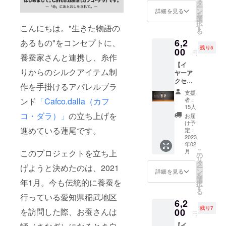
のもの
タ
の軌跡。
ー
づくり
ン
詳細を見る
を
Cafco.dalla
を写真
選
択
におさ
が見てきた
す
こんにちは。"生きた物語の
る
めたブ
ものづくり
6,2
ランド
あるもの"をコンセプトに、
は、すべて
残り5
の紹介
00
円
養蚕家さんと連携し、糸作
カード
が生きてい
【イ
５枚
ます。そん
りからのシルクアイテム制
ヤーア
セッ
クセサ
な生きた物
ト。裏
作を手掛けるアパレルブラ
リー繭 -
にはそ
語を語るこ
支援
MAYU-
のス
者：
ンド
「Cafco.dalla（カフ
とで、大事
】 繭を
トー
15人
花びら
リーを
コ・ダラ）」
の立ち上げを
なものが溢
お届
に見立
紹介し
け予
れる社会を
ててデ
進めている蓮尾です。
ていま
定：
めざしま
ザイン
2023
す。
年02
したイ
フォト
す。
こ
月
このプロジェクトを立ち上
ヤーア
フレー
の
リ
クセサ
ムなど
タ
げようと決めたのは、2021
ー
リー。
におさ
ン
詳細を見る
を
ひらり
めてイ
選
年1月。今も伝統的に養蚕を
択
と揺れ
ンテリ
す
る
る繭。
アのひ
行っている愛知県稲武地区
6,2
繭独特
とつと
残り7
のフ
00
を訪問した際、お蚕さんは
してお
円
ワっと
楽しみ
【イ
したシ