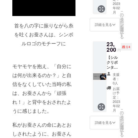
ルク、
2023
す。シ
直径約
年02
内側に
ルバー
1.8cm
こ
月
牛革を
と合わ
の
、繭花
リ
使用し
せた
タ
びら部
ー
た名刺
モード
ン
分約
詳細を見る
首を八の字に振りながら糸
を
入れ。
でかっ
選
6.5cm
択
手触り
を吐くお蚕さんは、シンボ
こいい
す
） 素
る
の良い
デザイ
材：
ルロゴのモチーフに
23,
シル
ン。 サ
繭、シ
残り4
ク、丈
200
イズ：
ルク、
円
夫で上
全長約
ピア
【シル
質な牛
10.5cm
ス…
クリボ
革とあ
（タッ
サージ
モヤモヤを抱え、「自分に
ンタイ
わせ、
セル部
カルス
＋ブラ
丸縁部
分約
テンレ
は何が出来るのか？」と自
支援
ンド紹
分など
7cm）
ス、イ
者：
介カー
の丁寧
素材：
0人
信をなくしていた当時の私
ヤリン
ド５枚
な縫製
シル
グ…
お届
セッ
は、お蚕さんから「頑張
が光る
ク、ピ
け予
ニッケ
ト】 ス
アイテ
定：
アス…
ルフ
れ！」と背中をおされたよ
カーフ
2023
ムで
サージ
リー
年02
のよう
す。
カルス
（金属
こ
うに感じました。
月
に纏い
（ブラ
の
テンレ
アレル
リ
やす
ンド紹
タ
ス、イ
ギー対
ー
く、ネ
介カー
ン
ヤリン
詳細を見る
応） 生
私がお蚕さんの命にあとお
を
クタイ
ド５枚
選
グ…
産国：
択
のよう
付き）
す
ニッケ
しされたように、お蚕さん
日本
る
に
サイ
ルフ