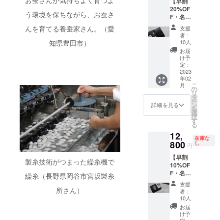
お蚕さんが気持ちよく育つよ
【早割
バーの
ロゴの
豊田市
ます。
産国：
20%OF
ボール
縦横比
内の企
■ドライ
日本 ■
う環境を保ちながら、お蚕さ
F・名刺
チェー
によっ
業・店
クリー
モニ
入れ】
ンは取
て異な
舗様を
ニング
んを育てる養蚕家さん。（愛
ターの
支援
外側に
り外し
りま
対象と
を推奨
者：
都合
シル
可能の
す。横
した返
10人
知県豊田市）
してい
上、掲
ク、内
2wayタ
並びに4
礼品で
ます。
お届
載写真
側に牛
イプで
社分を
す。
け予
■ シル
と実際
革を使
す。ま
定：
掲載予
キャン
クの特
の色が
用した
2023
た、一
定で
セルは
性上、
異なる
年02
名刺入
つ一つ
す。 ・
できな
摩擦・
場合が
こ
月
れ。手
くるみ
の
掲載期
いた
こすれ
ござい
リ
触りの
ボタン
タ
間は
め、ご
による
ます。
ー
良いシ
部分の
ン
2023年
支援の
詳細を見る
毛羽立
■ドライ
を
ルク、
柄が異
選
3月〜
際は十
ちが発
クリー
択
丈夫で
なりま
す
2024年
分ご確
生する
ニング
る
上質な
す。柄
4月を予
認くだ
ことが
を推奨
12,
牛革と
多め
定して
さい。
ありま
してい
在庫な
あわ
800
（ロゴ
し
おりま
内容 ・
す。
円
ます。
せ、丸
が目立
す。 ・
弊ブラ
■ シル
【早割
縁部分
つデザ
会社名
ンド
製糸技術がつまった繰糸機で
クの特
10%OF
などの
イン）
とご担
HP（ト
性上、
F・名刺
丁寧な
もしく
繰糸（長野県岡谷市宮坂製糸
当者様
ップ
摩擦・
入れ】
縫製が
は柄少
ご芳名
ページ
支援
こすれ
外側に
光るア
所さん）
なめ
を備考
下部を
者：
による
シル
イテム
（ロゴ
10人
欄にご
予定）
毛羽立
ク、内
です。
が目立
記載く
に、ロ
お届
ちが発
側に牛
サイ
たない
け予
ださ
ゴ＋
生する
革を使