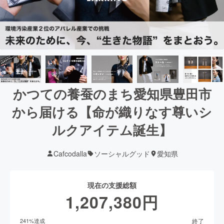
かつての養蚕のまち愛知県豊田市
から届ける【命が織りなす尊いシ
ルクアイテム誕生】
Cafcodalla
ソーシャルグッド
愛知県
現在の支援総額
1,207,380
円
終了
241
%達成