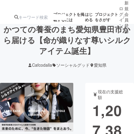
新
ロ
規
グ
会
プロジェクトを掲
はじ
プロジェクト
/
載するには
める
をさがす
イ
員
ン
登
かつての養蚕のまち愛知県豊田市か
録
ら届ける【命が織りなす尊いシルク
アイテム誕生】
人気のプロ
注目のリ
注目の新着プロ
募集終了が近いプ
もうすぐ公開
ジェクト
ターン
ジェクト
ロジェクト
されます
Cafcodalla
ソーシャルグッド
愛知県
アート・写真
音楽
現在の支援総
テクノロジー・ガジェット
ゲーム・サ
額
1,20
映像・映画
書籍・雑誌
7,38
ビジネス・起業
チャレンジ