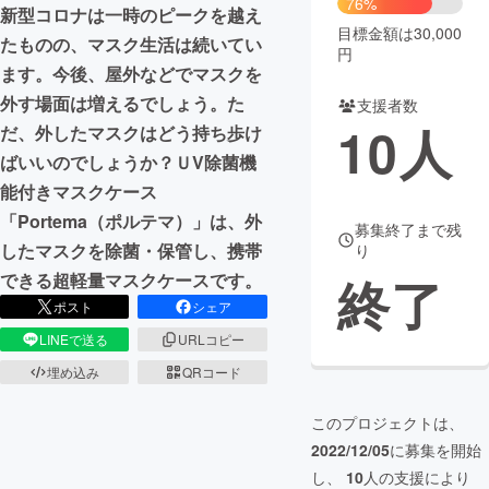
76%
新型コロナは一時のピークを越え
目標金額は30,000
まちづくり・地域活性化
たものの、マスク生活は続いてい
円
ます。今後、屋外などでマスクを
外す場面は増えるでしょう。た
支援者数
CAMPFIRE for Social Good
CAMPFIRE Creation
10
人
だ、外したマスクはどう持ち歩け
CAMPFIREふるさと納税
machi-ya
コミュニティ
ばいいのでしょうか？ＵV除菌機
能付きマスクケース
「Portema（ポルテマ）」は、外
募集終了まで残
したマスクを除菌・保管し、携帯
り
終了
できる超軽量マスクケースです。
ポスト
シェア
LINEで送る
URLコピー
埋め込み
QRコード
このプロジェクトは、
2022/12/05
に募集を開始
し、
10
人の支援により