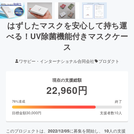
はずしたマスクを安心して持ち運
べる！UV除菌機能付きマスクケー
ス
ワサビー・インターナショナル合同会社
プロダクト
現在の支援総額
22,960
円
終了
76
%達成
目標金額
30,000
円
支援者数
10
人
このプロジェクトは、
2022/12/05
に募集を開始し、
10
人の支援