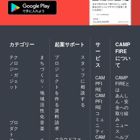
カテゴリー
起案サポート
サ
CAMP
ー
FIRE
テク
ま
プ
ス
ビ
につい
ノロ
ち
ロ
タ
ス
て
ジー
づ
ジ
ッ
・ガ
く
ェ
フ
CAM
CAMP
ジェ
り
ク
に
PFI
FIREと
ット
・
ト
相
RE
は
地
を
談
CAM
あんし
域
作
す
PFI
ん・安
活
る
る
RE
全への
性
資
コ
取り組
化
料
ミュ
み
プロ
音
請
ニ
ニュー
ダク
楽
求
ティ
ス
ト
CAM
ヘルプ
クラウドファ
フー
チ