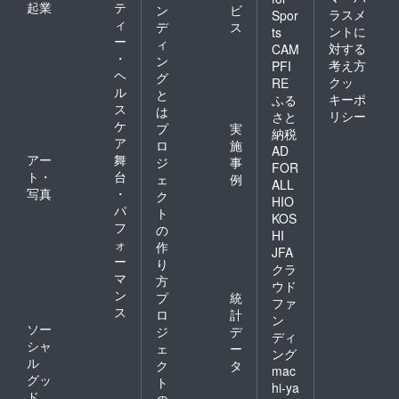
起業
テ
ン
ビ
ラスメ
Spor
ィ
デ
ス
ントに
ts
ー
ィ
対する
CAM
・
ン
考え方
PFI
ヘ
グ
クッ
RE
ル
と
キーポ
ふる
ス
は
リシー
さと
ケ
プ
実
納税
ア
ロ
施
AD
アー
舞
ジ
事
FOR
ト・
台
ェ
例
ALL
写真
・
ク
HIO
パ
ト
KOS
フ
の
HI
ォ
作
JFA
ー
り
クラ
マ
方
ウド
ン
プ
統
ファ
ス
ロ
計
ン
ソー
ジ
デ
ディ
シャ
ェ
ー
ング
ル
ク
タ
mac
グッ
ト
hi-ya
ド
の