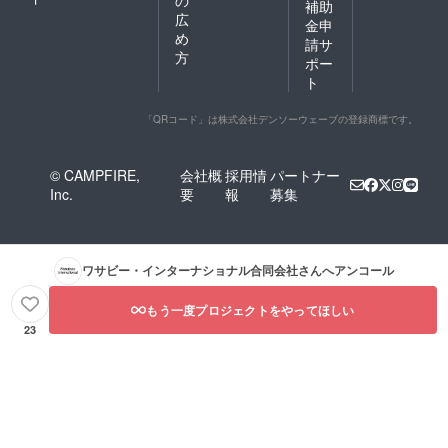
補助
広
金申
め
請サ
方
ポー
ト
「QRコード」は株式会社デンソーウェーブの登録商標です。
© CAMPFIRE,
会社概
採用情
パートナー
Inc.
要
報
募集
ワサビー・インターナショナル合同会社
さんへアンコール
もう一度プロジェクトをやってほしい
23