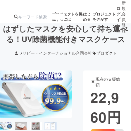
新
ロ
規
グ
会
プロジェクトを掲
はじ
プロジェクト
/
載するには
める
をさがす
イ
員
ン
登
はずしたマスクを安心して持ち運べ
録
る！UV除菌機能付きマスクケース
人気のプロ
注目のリ
注目の新着プロ
募集終了が近いプ
もうすぐ公開
ワサビー・インターナショナル合同会社
プロダクト
ジェクト
ターン
ジェクト
ロジェクト
されます
アート・写真
音楽
現在の支援総
額
22,9
テクノロジー・ガジェット
ゲーム・サ
60
円
映像・映画
書籍・雑誌
ビジネス・起業
チャレンジ