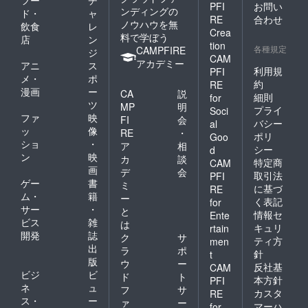
PFI
お問い
ンディングの
ド・
ャ
RE
合わせ
ノウハウを無
飲食
レ
Crea
料で学ぼう
店
ン
tion
各種規定
CAMPFIRE
ジ
CAM
アカデミー
アニ
ス
利用規
PFI
メ・
ポ
約
RE
漫画
ー
CA
説
細則
for
ツ
MP
明
プライ
Soci
ファ
映
FI
会
バシー
al
ッ
像
RE
・
ポリ
Goo
ショ
・
ア
相
シー
d
ン
映
カ
談
特定商
CAM
画
デ
会
取引法
PFI
ゲー
書
ミ
に基づ
RE
ム・
籍
ー
く表記
for
サー
・
と
情報セ
Ente
ビス
雑
は
キュリ
rtain
開発
誌
ク
サ
ティ方
men
出
ラ
ポ
針
t
版
ウ
ー
反社基
CAM
ビジ
ビ
ド
ト
本方針
PFI
ネ
ュ
フ
サ
カスタ
RE
ス・
ー
ァ
ー
マーハ
for