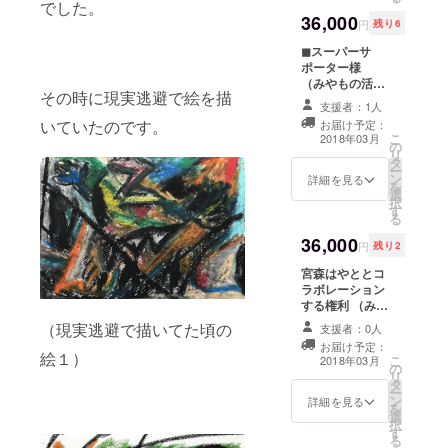
でした。
※ウェブメディア
ク秘密のグルー
「画家みやもの
36,000
をお持ちの方は
プに招待（先行
円
残り6
忘年会」にご招
メディア名と
情報、サポー
待。（最低限の
◼︎スーパーサ
URLも掲載しま
ターのみなさん
飲み代だけかか
ポーター様
す。 支援の際の
のみの特別情報
ります）
（みやもの活動
「備考欄」に掲
をお届けしま
その時に現実逃避で絵を描
を月3000円
載OKのお名前or
す） ・みやもの
支援者：1人
×12ヶ月の応
ニックネーム、
絵の依頼の際の
いていたのです。
お届け予定：
援） ・1年間 み
メディア名と
配送料（2000円
こ
2018年03月
の
やものブログの
URLを必ずご記
相当）永年無料
リ
タ
「年間サポー
入ください（掲
・みやもグッズ
ー
ン
ター様一覧」に
詳細を見る
載期間:2018年2
永年1000円
を
選
お名前掲載（文
月13日〜2019年
OFF（1001円以
択
す
字サイズ 大）。
2月12日まで）
上のグッズに限
る
※ウェブメディア
・フェイスブッ
ります） ・1年
36,000
をお持ちの方は
ク秘密のグルー
間 個展にてお名
円
残り2
メディア名と
プに招待（先行
前掲載 ・年末の
宮森はやととコ
URLも掲載しま
情報、サポー
「画家みやもの
ラボレーション
す。 支援の際の
ターのみなさん
忘年会」にご招
する権利 （みや
「備考欄」に掲
のみの情報をお
待。（最低限の
もの活動を月
載OKのお名前or
届けします） ・
（現実逃避で描いてた頃の
飲み代だけかか
支援者：0人
3000円×12ヶ月
ニックネーム、
みやもの絵の依
ります）
お届け予定：
の応援） ※個人
メディア名と
絵１）
頼の際の配送料
こ
2018年03月
の
の方限定のリ
URLを必ずご記
(2000円相当）
リ
タ
ターンとなりま
入ください（掲
永年無料 ・みや
ー
ン
す。（法人関係
詳細を見る
載期間:2018年2
もグッズ永年
を
選
はご遠慮願いま
月13日〜2019年
1000円
択
す
す） 宮森はやと
2月12日まで）
OFF（1001円以
る