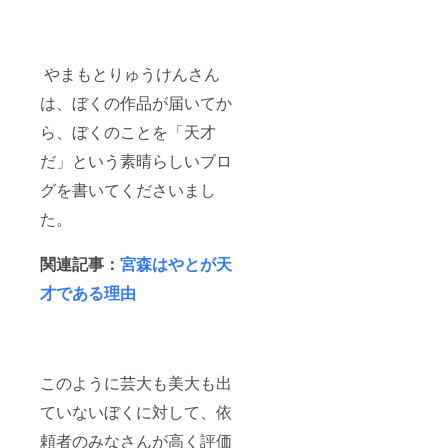
前or
ニック
ネー
ム、メ
ディア
やまもとりゅうけんさん
名と
は、ぼくの作品が届いてか
URLを
必ずご
ら、ぼくのことを「天才
記入く
ださい
だ」という素晴らしいブロ
（掲載
期
グを書いてくださいまし
間:2018
年2月13
た。
日〜
2019年
2月12日
関連記事：
宮森はやとが天
まで）
才である理由
・フェ
イス
ブック
秘密の
グルー
プに招
このように芸大も美大も出
待（先
行情
ていないぼくに対して、依
報、サ
ポー
頼者のみなさんが高く評価