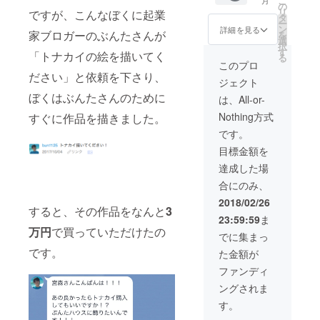
こ
間 個展にてお名
月
この4ヶ
の
ディアに寄稿さ
入ください（掲
リ
前掲載 ・年末の
ですが、こんなぼくに起業
月、創
タ
せていただきま
載期間:2018年2
ー
「画家みやもの
作で使
ン
詳細を見る
す。 ・みやもの
月13日〜2019年
家ブロガーのぶんたさんが
を
忘年会」にご招
い続け
選
絵の依頼の際の
2月12日まで）
択
待。（最低限の
たパ
す
配送料（2000円
「トナカイの絵を描いてく
・フェイスブッ
る
飲み代だけかか
レット
このプロ
相当）永年無料
ク秘密のグルー
ります）
をサイ
ださい」と依頼を下さり、
・1年間 個展に
プに招待（先行
ジェクト
ン入り
て会社名掲載
情報、サポー
でお送
ぼくはぶんたさんのために
は、All-or-
ターのみなさん
りしま
のみの情報をお
Nothing方式
すぐに作品を描きました。
す。
届けします） ・
ぶっ
です。
みやもの絵の依
ちゃけ
頼の際の配送料
目標金額を
ますと
（2000円相当）
「100円
達成した場
永年無料 ・みや
均一で
もグッズ永年
合にのみ、
購入し
1000円
たモ
2018/02/26
OFF（1001円以
すると、その作品をなんと
3
ノ」で
上のグッズに限
23:59:59
ま
す。 み
ります） ・1年
万円
で買っていただけたの
やもが
でに集まっ
間 個展にてお名
通い続
前掲載 ・年末の
です。
た金額が
けてい
「画家みやもの
る画材
ファンディ
忘年会」にご招
屋のス
待。（最低限の
ングされま
タッフ
飲み代だけかか
さんに
す。
ります）
「はじ