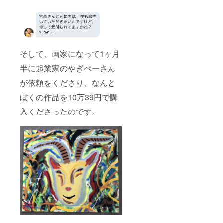
かと思
いま
す。 み
やもが
初期に
使用し
たパ
そして、画家になって1ヶ月
レット
として
半に起業家のやぎぺーさん
保有し
が依頼をくださり、なんと
たい方
はぜひ
ぼくの作品を10万39円で購
どう
ぞ。
入くださったのです。
後々に
価値が
上がる
かもし
れませ
んよ。
・1年間
みやも
のブロ
グの
「年間
サポー
ター様
一覧」