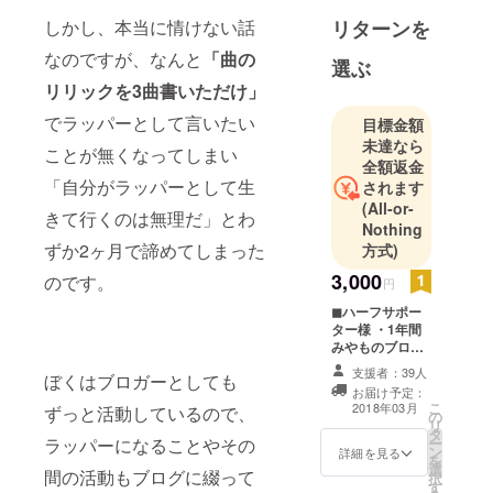
す。月額
しかし、本当に情けない話
リターンを
ファンクラ
なのですが、なんと
「曲の
ブで活動サ
選ぶ
ポーター募
リリックを3曲書いただけ」
集中！
でラッパーとして言いたい
目標金額
https://comm
未達なら
ことが無くなってしまい
unity.camp-
全額返金
fire.jp/project
「自分がラッパーとして生
されます
s/view/11877
(All-or-
きて行くのは無理だ」とわ
8
Nothing
ずか2ヶ月で諦めてしまった
方式)
3,000
のです。
円
◼︎ハーフサポー
ター様 ・1年間
みやものブログ
の年間サポー
支援者：39人
ぼくはブロガーとしても
ター様一覧にお
お届け予定：
名前掲載（文字
こ
2018年03月
ずっと活動しているので、
の
サイズ 小）。※
リ
タ
ウェブメディア
ラッパーになることやその
ー
ン
をお持ちの方は
詳細を見る
を
選
メディア名と
間の活動もブログに綴って
択
す
URLも掲載しま