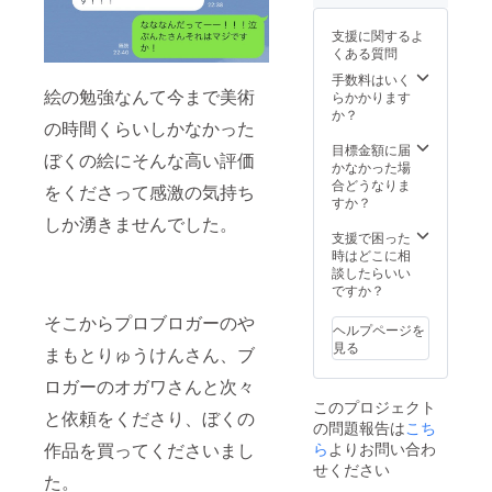
めは100
均でも
支援に関するよ
いいの
くある質問
です
よ」と
手数料はいく
絵の勉強なんて今まで美術
勧めら
らかかります
れて購
か？
の時間くらいしかなかった
入しま
した。
目標金額に届
ぼくの絵にそんな高い評価
しか
かなかった場
し、使
合どうなりま
をくださって感激の気持ち
い込ん
すか？
だおか
しか湧きませんでした。
げでと
支援で困った
ても100
時はどこに相
円均一
談したらいい
とは思
ですか？
えない
そこからプロブロガーのや
アート
ヘルプページを
性のあ
見る
まもとりゅうけんさん、ブ
る、あ
る種の
ロガーのオガワさんと次々
「作
このプロジェクト
品」に
と依頼をくださり、ぼくの
の問題報告は
こち
仕上
がって
作品を買ってくださいまし
ら
よりお問い合わ
るので
せください
た。
はない