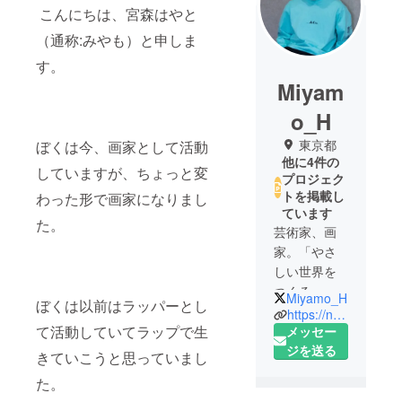
こんにちは、宮森はやと
（通称:みやも）と申しま
す。
Miyam
o_H
東京都
ぼくは今、画家として活動
他に4件の
していますが、ちょっと変
プロジェク
トを掲載し
わった形で画家になりまし
ています
た。
芸術家、画
家。「やさ
しい世界を
つくる」を
Miyamo_H
ぼくは以前はラッパーとし
ビジョンに
https://note.com/hayato_dandy
て活動していてラップで生
活動してお
メッセー
ります。毎
ジを送る
きていこうと思っていまし
日必死に生
た。
きていま