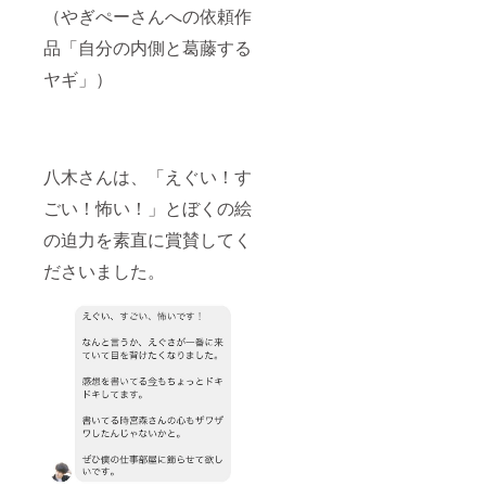
に「ア
（やぎぺーさんへの依頼作
クティ
ブサ
品「自分の内側と葛藤する
ポー
ター」
ヤギ」）
とし
て、お
名前掲
載（文
字サイ
八木さんは、「えぐい！す
ズ
中）。※
ごい！怖い！」とぼくの絵
ウェブ
メディ
の迫力を素直に賞賛してく
アをお
持ちの
ださいました。
方はメ
ディア
名と
URLも
掲載し
ます。
支援の
際の
「備考
欄」に
掲載OK
のお名