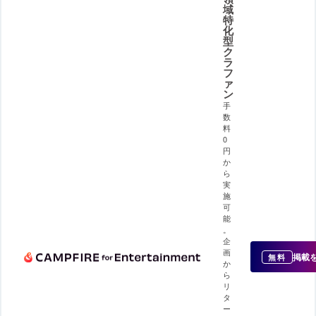
域
特
化
型
ク
ラ
フ
ァ
ン
手
数
料
0
円
か
ら
実
施
可
能
。
企
画
掲載
無料
か
ら
リ
タ
ー