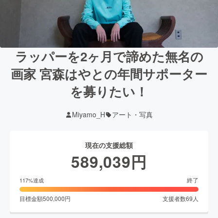
ラッパーを2ヶ月で諦めた無名の
画家 宮森はやとの年間サポーター
を募りたい！
Miyamo_H
アート・写真
現在の支援総額
589,039
円
終了
117
%達成
目標金額
500,000
円
支援者数
69
人