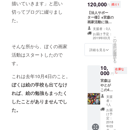
名とURLも掲載
描いていきます」と思い
120,000
せる権利です。
秘密のグループ
します。 支援の
円
残り1
この支援をして
に招待（先行情
際の「備考欄」
切ってブログに綴りまし
【法人サポー
いただいたから
報、サポーター
に掲載OKのお名
ター様】※宮森の
には2019年2月
のみなさんのみ
前orニックネー
た。
画家活動に強く
13日までのどこ
の情報をお届け
ム、メディア名
共感をいただけ
かの個展でラッ
します） ・みや
とURLを必ずご
支援者：0人
た法人様に限り
プを披露しま
もの絵の依頼の
記入ください
お届け予定：
ます。 ・1年間
す。 しっかりと
際の配送料
（掲載期
こ
2019年03月
の
みやものブログ
曲のPVも作ろう
(2000円相当）
間:2018年2月13
リ
タ
の年間サポー
そんな所から、ぼくの画家
と思います。 ・
永年無料 ・みや
日〜2019年2月
ー
ン
ター様一覧「法
詳細を見る
1年間 みやもの
もグッズ永年
12日まで） ・
を
活動はスタートしたので
選
人サポーター」
ブログの「年間
1000円
フェイスブック
択
す
として会社名掲
サポーター様一
OFF（1001円以
秘密のグループ
る
す。
載（文字サイズ
覧」に「みやも
上のグッズに限
に招待（先行情
10,
大）。 支援の際
にラップさせる
ります） ・1年
在庫な
報、サポーター
000
し
の「備考欄」に
人」としてお名
円
間 個展にてお名
のみなさんのみ
これは去年10月4日のこと。
法人名、ホーム
前掲載（文字サ
前掲載 ・年末の
の情報をお届け
宮森は
ページのURLを
イズ 大）。※
「画家みやもの
ぼくは絵の学校も出てなけ
します） ・みや
やとが
必ずご記入くだ
ウェブメディア
忘年会」にご招
もの絵の依頼の
この4ヶ
さい（掲載期
をお持ちの方は
れば、絵の勉強もまったく
待。（最低限の
際の配送料
月使い
間:2018年2月13
メディア名と
支援
飲み代だけかか
（2000円相当）
続けた
したことがありませんでし
日〜2019年2月
者：
URLも掲載しま
ります）
永年無料 ・みや
パレッ
1人
12日まで） ・宮
す。 支援の際の
もグッズ永年
ト！
た。
森はやとが記事
お届
「備考欄」に掲
1000円
（サイ
け予
広告（1記事）を
載OKのお名前or
OFF（1001円以
ン入
定：
書かせていただ
ニックネーム、
上のグッズに限
り） み
2018
きます。（もし
メディア名と
ります） ・1年
年03
やもが
くは御社のメ
URLを必ずご記