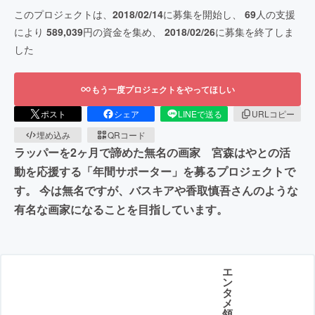
このプロジェクトは、
2018/02/14
に募集を開始し、
69
人の支援
により
589,039
円の資金を集め、
2018/02/26
に募集を終了しま
した
もう一度プロジェクトをやってほしい
ポスト
シェア
LINEで送る
URLコピー
埋め込み
QRコード
ラッパーを2ヶ月で諦めた無名の画家 宮森はやとの活
動を応援する「年間サポーター」を募るプロジェクトで
す。 今は無名ですが、バスキアや香取慎吾さんのような
有名な画家になることを目指しています。
エ
ン
タ
メ
領