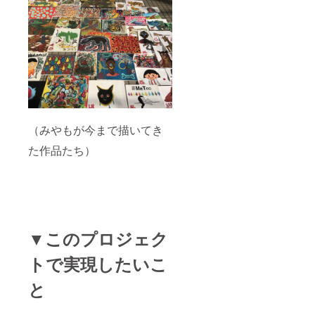
てお名
前掲載
・年末
の「画
家みや
もの忘
年会」
にご招
待。
（最低
限の飲
み代だ
（みやもが今まで描いてき
けかか
た作品たち）
りま
す）
▼このプロジェク
トで実現したいこ
と