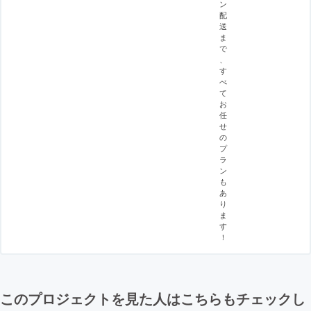
ン
配
送
ま
で
、
す
べ
て
お
任
せ
の
プ
ラ
ン
も
あ
り
ま
す
！
このプロジェクトを見た人はこちらもチェックし