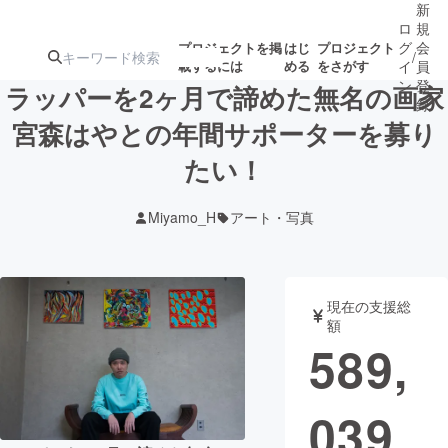
新
ロ
規
グ
会
プロジェクトを掲
はじ
プロジェクト
/
載するには
める
をさがす
イ
員
ン
登
ラッパーを2ヶ月で諦めた無名の画家
録
宮森はやとの年間サポーターを募り
たい！
人気のプロ
注目のリ
注目の新着プロ
募集終了が近いプ
もうすぐ公開
ジェクト
ターン
ジェクト
ロジェクト
されます
Miyamo_H
アート・写真
アート・写真
音楽
現在の支援総
テクノロジー・ガジェット
ゲーム・サ
額
589,
映像・映画
書籍・雑誌
039
ビジネス・起業
チャレンジ