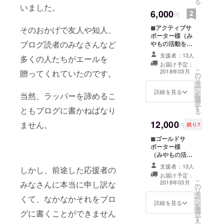
る
す。 支援の際の
いました。
6,000
「備考欄」に掲
円
載OKのお名前or
◼︎アクティブサ
そのおかげで友人や知人、
ニックネーム、
ポーター様（み
メディア名と
ブログ読者のみなさんなど
やもの活動を月
URLを必ずご記
500円×12ヶ月の
入ください（掲
支援者：13人
多くの人たちがエールを
応援） ・1年間
載期間:2018年2
お届け予定：
みやものブログ
月13日〜2019年
こ
2018年03月
贈ってくれていたのです。
の
の「年間サポー
2月12日まで）
リ
タ
ター様一覧」に
・フェイスブッ
ー
ン
お名前掲載（文
詳細を見る
ク秘密のグルー
当然、ラッパーを諦めるこ
を
選
字サイズ 小）。
プに招待（先行
択
す
※ウェブメディア
ともブログに書かねばなり
情報、サポー
る
をお持ちの方は
ターのみなさん
12,000
ません。
メディア名と
のみの特別情報
円
残り7
URLも掲載しま
をお届けしま
◼︎ゴールドサ
す。 支援の際の
す） ・みやもの
ポーター様
「備考欄」に掲
絵の依頼の際の
（みやもの活動
載OKのお名前or
配送料（2000円
を月1000円
ニックネーム、
相当）永年無料
支援者：13人
しかし、前途した応援者の
×12ヶ月の応
メディア名と
・みやもグッズ
お届け予定：
援） ・1年間 み
URLを必ずご記
永年1000円
こ
2018年03月
みなさんに本当に申し訳な
の
やものブログの
入ください（掲
OFF（1001円以
リ
タ
「年間サポー
載期間:2018年2
くて、なかなかそれをブロ
上のグッズに限
ー
ン
ター様一覧」に
詳細を見る
月13日〜2019年
ります） ・1年
を
選
お名前掲載（文
2月12日まで）
グに書くことができません
間 個展にてお名
択
す
字サイズ 中）。
・フェイスブッ
前掲載 ・年末の
る