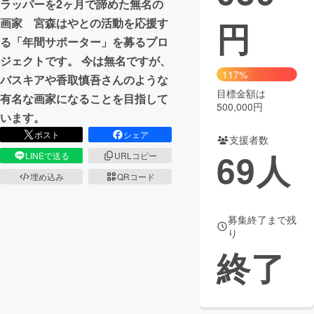
ラッパーを2ヶ月で諦めた無名の
円
画家 宮森はやとの活動を応援す
まちづくり・地域活性化
る「年間サポーター」を募るプロ
ジェクトです。 今は無名ですが、
CAMPFIRE for Social Good
CAMPFIRE Creation
117%
バスキアや香取慎吾さんのような
CAMPFIREふるさと納税
machi-ya
コミュニティ
目標金額は
有名な画家になることを目指して
500,000円
います。
ポスト
シェア
支援者数
69
人
LINEで送る
URLコピー
埋め込み
QRコード
募集終了まで残
り
終了