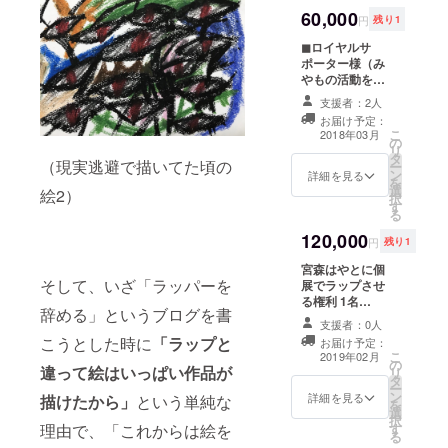
と何かの企画で
・フェイスブッ
上のグッズに限
60,000
一緒にコラボ
ク秘密のグルー
ります） ・1年
円
残り1
レーションでき
プに招待（先行
間 個展にてお名
◼︎ロイヤルサ
ます。（ぼくと
情報、サポー
前掲載 ・年末の
ポーター様（み
コラボレーショ
ターのみなさん
「画家みやもの
やもの活動を月
ンできそうな企
のみの特別情報
忘年会」にご招
5000円×12ヶ月
画を思いついた
をお届けしま
待。（最低限の
支援者：2人
の応援） ・1年
方はぜひご支援
す） ・みやもの
飲み代だけかか
お届け予定：
間 みやものブロ
ください。ただ
絵の依頼の際の
ります）
こ
2018年03月
の
グの「年間サ
し、「グループ
配送料永年無料
リ
タ
ポーター様一
展」以外でお願
・みやもグッズ
（現実逃避で描いてた頃の
ー
ン
覧」にお名前掲
詳細を見る
いいたしま
永年1000円
を
選
載（文字サイズ
絵2）
す。） 企画での
OFF（1001円以
択
す
特大）。※ウェブ
ギャランティは
上のグッズに限
る
メディアをお持
不要で、移動で
ります） ・1年
120,000
ちの方はメディ
の往復の交通費
間 個展にてお名
円
残り1
ア名とURLも掲
のみお願い致し
前掲載 ・年末の
宮森はやとに個
載します。 支援
ます。 ・1年間
「画家みやもの
そして、いざ「ラッパーを
展でラップさせ
の際の「備考
みやものブログ
忘年会」にご招
る権利 1名
欄」に掲載OKの
の「年間サポー
待。（最低限の
辞める」というブログを書
120000円 （み
お名前orニック
ター様一覧」に
飲み代だけかか
支援者：0人
やもの活動を月
ネーム、メディ
「ゴールドサ
ります）
こうとした時に
「ラップと
お届け予定：
10000円×12ヶ
ア名とURLを必
ポーター」とし
こ
2019年02月
の
月の応援） ラッ
ずご記入くださ
てお名前掲載
違って絵はいっぱい作品が
リ
タ
パーを2ヶ月で辞
い（掲載期
（文字サイズ
ー
ン
めたてしまって
詳細を見る
描けたから」
という単純な
間:2018年2月13
中）。※ウェブメ
を
選
みやもにこの1年
日〜2019年2月
ディアをお持ち
択
理由で、「これからは絵を
す
間のどこかの個
12日まで） ・
の方はメディア
る
展でラップをさ
フェイスブック