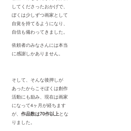
ターの
してくださったおかげで、
みなさ
んのみ
ぼくは少しずつ画家として
の情報
をお届
自覚を持てるようになり、
けしま
す） ・
自信も備わってきました。
みやも
の絵の
依頼の
依頼者のみなさんには本当
際の配
に感謝しかありません。
送料
（2000
円相
当）永
年無料
・みや
そして、そんな後押しが
もグッ
ズ永年
あったからこそぼくは創作
1000円
OFF（1
活動にも励み、現在は画家
001円以
上の
になって4ヶ月が経ちます
グッズ
が、
作品数は70作以上
とな
に限り
ます）
りました。
・1年間
個展に