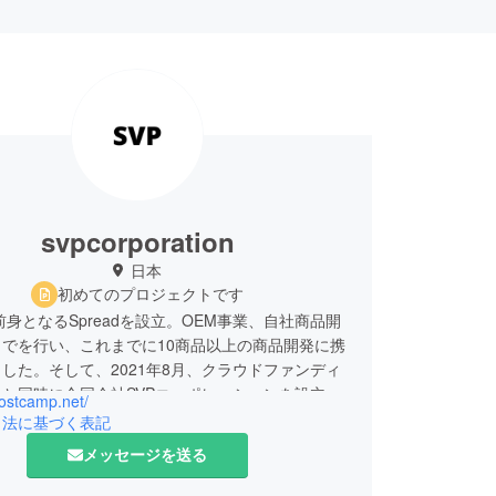
svpcorporation
日本
初めてのプロジェクトです
に前身となるSpreadを設立。OEM事業、自社商品開
でを行い、これまでに10商品以上の商品開発に携
した。そして、2021年8月、クラウドファンディ
と同時に合同会社SVPコーポレーションを設立し
postcamp.net/
私達は、これからも多くの商品開発をし、皆様に新
引法に基づく表記
をお届けできるよう努めてまいります。どうぞよろ
メッセージを送る
い致します。