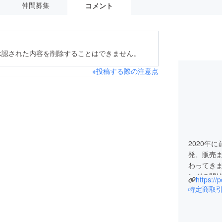
仲間募集
コメント
承認された内容を削除することはできません。
※投稿する際の注意点
2020年
発、販売ま
わってきま
ングの開始
https://
ました。
特定商取
しい体験
しくお願