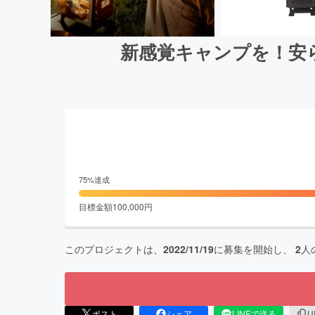
新感覚キャンプを！安ら
75
%達成
目標金額
100,000
円
このプロジェクトは、
2022/11/19
に募集を開始し、
2
人
ポスト
シェア
LINEで送る
U