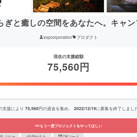
ぎと癒しの空間をあなたへ。キャンプ
svpcorporation
プロダクト
現在の支援総額
75,560
円
の支援により
75,560
円の資金を集め、
2022/12/19
に募集を終了しまし
もう一度プロジェクトをやってほしい
RLコピー
埋め込み
QRコード