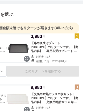
を選ぶ
標金額未達でもリターンが届きます
(All-in方式)
3,980
円
【専用灰受けプレート｜
POSTOVE】のリターンです。 【商
品内容】 ・専用灰受けプレート 希
望小売価格 41,800円 ・カラー ブ
支援者：2人
ラック ・素材 ステンレス鋼 ・
お届け予定：2023年01月
取扱説明書 未定 ・保証 30日
間初期不良交換保証 お届け予定は、
生産、配送状況によって遅れる可能
このリターンを選択する
る
性もございます。 商品の仕様、デザ
インに関しましては一部変更になる
可能性もございます。ご了承くださ
9,980
い。 皆様のご支援により量産効率が
円
向上した場合、正規販売価格が販売
【交換用耐熱ガラス２枚セット｜
予定価格より下がる可能性もござい
POSTOVE】のリターンです。 【商
ます。
品内容】 ・交換用耐熱ガラス 希望
小売価格 9,980円 ・素材 高耐熱強
支援者：0人
化ガラス 4mm ・取扱説明書 未