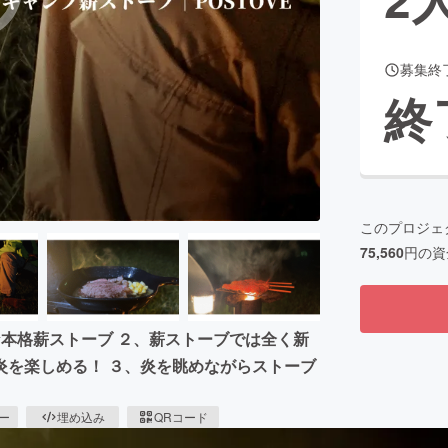
募集終
CAMPFIRE for Social Good
CAMPFIRE Creation
終
CAMPFIREふるさと納税
machi-ya
コミュニティ
このプロジェ
75,560
円の資
本格薪ストーブ ２、薪ストーブでは全く新
炎を楽しめる！ ３、炎を眺めながらストーブ
ピー
埋め込み
QRコード