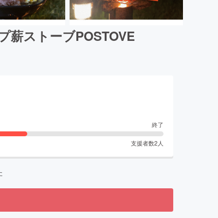
薪ストーブPOSTOVE
終了
支援者数
2
人
た