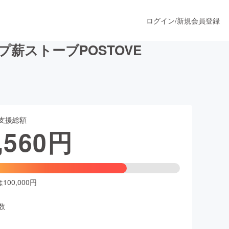
ログイン
/
新規会員登録
薪ストーブPOSTOVE
うすぐ公開されます
支援総額
プロダクト
,560
円
ファッション
スポーツ
00,000円
数
ア
ソーシャルグッド
人