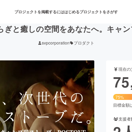
プロジェクトを掲載するには
はじめる
プロジェクトをさがす
ぎと癒しの空間をあなたへ。キャンプ
svpcorporation
プロダクト
注目のリターン
注目の新着プロジェクト
募集終了が近いプロジェクト
も
現在の
音楽
舞台・パフォーマンス
75
ゲーム・サービス開発
フード・飲食店
75%
書籍・雑誌出版
アニメ・漫画
目標金額は1
支援者
チャレンジ
ビューティー・ヘルスケ
2