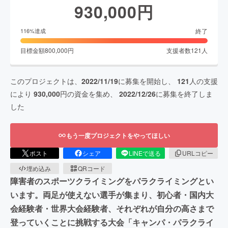
930,000
円
終了
116
%達成
目標金額
800,000
円
支援者数
121
人
このプロジェクトは、
2022/11/19
に募集を開始し、
121
人の支援
により
930,000
円の資金を集め、
2022/12/26
に募集を終了しま
した
もう一度プロジェクトをやってほしい
ポスト
シェア
LINEで送る
URLコピー
埋め込み
QRコード
障害者のスポーツクライミングをパラクライミングとい
います。両足が使えない選手が集まり、初心者・国内大
会経験者・世界大会経験者、それぞれが自分の高さまで
登っていくことに挑戦する大会「キャンパ・パラクライ