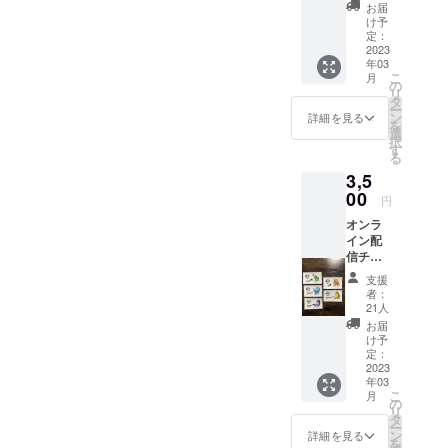
スター
お届
トス
け予
テッ
定：
カー＋
2023
年03
感謝の
こ
月
お手紙
の
リ
一般社
タ
ー
団法人
ン
詳細を見る
を
フォー
選
択
スター
す
る
トのス
3,5
テッ
カー4種
00
円
類の中
オンラ
からラ
イン配
ンダム
信チ
に1枚お
ケット
届けし
支援
＋
ます。
者：
HikariA
※ご希望
21人
RTス
するス
お届
テッ
テッ
け予
カー＋
カーが
定：
感謝の
2023
ござい
年03
お手紙
ました
こ
月
HikariA
ら備考
の
リ
RTと
欄にご
タ
ー
は、一
入力く
ン
詳細を見る
を
般社団