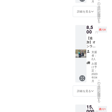
こ
月
色は黒
の
リ
のみ ※
タ
ー
プリン
ン
詳細を見る
を
トは胸
選
択
中央に
す
る
「force
8,5
+start
残り8
」のみ
00
円
4.7オン
【追
ス ドラ
加】オ
イシル
ンライ
キー
ン配信
タッチ
支援
チケッ
ロング
者：
ト＋大
スリー
2人
内秀之
ブTシャ
お届
と一緒
ツ
け予
にクラ
（ロー
定：
イミン
2023
ブリー
年04
グ体験
ド） ポ
こ
月
大阪か
リエス
の
リ
京都の
テル
タ
ー
普段大
100％
ン
詳細を見る
を
内が
リバー
選
択
通って
シブル
す
る
いるク
メッ
15,
ライミ
シュ ※
残り1
ング施
000
袖口は
円