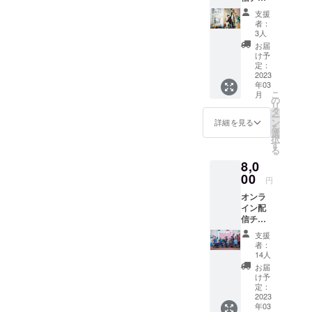
ケット
ベトナ
欄にご
支援
＋
ムオン
入力く
者：
SAKAIs
ライン
ださ
3人
unsオ
配信チ
い。
お届
フィシT
ケット
け予
シャツ
＋
定：
＋感謝
2023
フォー
年03
のお手
スター
こ
月
紙
ト・ク
の
リ
ライミ
タ
ー
ングT
ン
詳細を見る
を
シャツ
選
択
＋感謝
す
る
のお手
8,0
紙
00
円
オンラ
イン配
信チ
ケット
支援
＋
者：
force+s
14人
tartロン
お届
グTシャ
け予
ツ＋感
定：
謝のお
2023
年03
手紙 ※