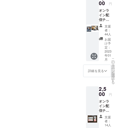
00
円
オンラ
イン配
信チ
ケット
支援
のみ
者：
44人
お届
け予
定：
2023
年01
こ
月
の
リ
タ
ー
ン
詳細を見る
を
選
択
す
る
2,5
00
円
オンラ
イン配
信チ
ケット
支援
＋
者：
フォー
14人