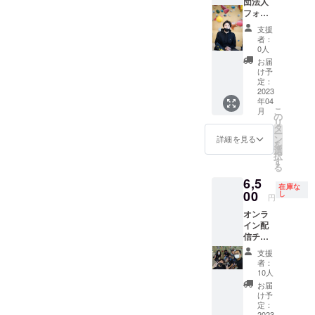
ていた
演内容
団法人
す。 ※
だきま
は、40
フォー
食事内
す。 オ
年以上
スター
容は季
支援
ンライ
障害の
トの年
節に合
者：
ン相談
ある人
間協賛
わせた
0人
会：60
間とし
支援 来
内容に
お届
分 有
て生き
年使用
なりま
け予
効期
てき
するT
す。 ※
定：
限：有
て、
シャツ
2023
アレル
年04
効期限
「大事
に御
ギーや
こ
月
2023年
にして
社・個
好き嫌
の
リ
3月31日
いる継
人のお
いがご
タ
ー
（最終
続力」
名前や
ざいま
ン
詳細を見る
を
有効期
「前向
ロゴを
したら
選
択
限2023
きな考
掲載し
メール
す
る
年4月30
え方」
ます！
にてお
6,5
日）
「持続
①掲載
知らせ
在庫な
受講日
的健康
期間
00
くださ
し
円
程はプ
法」
2023年
い。 ※
オンラ
ロジェ
「助け
4月1日
料理の
イン配
クト終
てもら
～2024
写真は
信チ
了後
うプロ
年3月31
サンプ
ケット
メール
になる
日 ②掲
ルで
支援
＋大内
にて調
ため
載方
す。当
者：
秀之と
整させ
に」な
法：ロ
日同じ
10人
一緒に
ていた
どの多
ゴ（文
ものが
お届
クライ
だきま
様性を
字のみ
出ると
け予
ミング
す 受
キッカ
も可）
定：
は限り
体験 大
2023