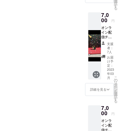
ださ
選
択
法人
い。
す
る
フォー
7,0
スター
トが契
00
円
約して
オンラ
いる障
イン配
害のあ
信チ
る方が
ケット
デザイ
支援
＋
ンした
者：
フォー
ステッ
7人
スター
カーと
お届
ト・ク
なりま
け予
ライミ
す。 4
定：
ングT
2023
種類の
年03
シャツ
中から
こ
月
＋感謝
ランダ
の
リ
のお手
ムに1枚
タ
ー
紙 ※色
お届け
ン
詳細を見る
を
は黒の
しま
選
択
み 4.4オ
す。 ※
す
る
ンス ポ
ご希望
7,0
リエス
するス
テル
00
テッ
円
100％
カーが
オンラ
メッ
ござい
イン配
シュ 生
ました
信チ
産国：
ら備考