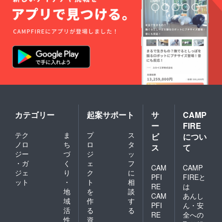
カテゴリー
起案サポート
サ
CAMP
ー
FIRE
テク
ま
プ
ス
ビ
につい
ノロ
ち
ロ
タ
ス
て
ジー
づ
ジ
ッ
・ガ
く
ェ
フ
CAM
CAMP
ジェ
り
ク
に
PFI
FIREと
ット
・
ト
相
RE
は
地
を
談
CAM
あんし
域
作
す
PFI
ん・安
活
る
る
RE
全への
性
資