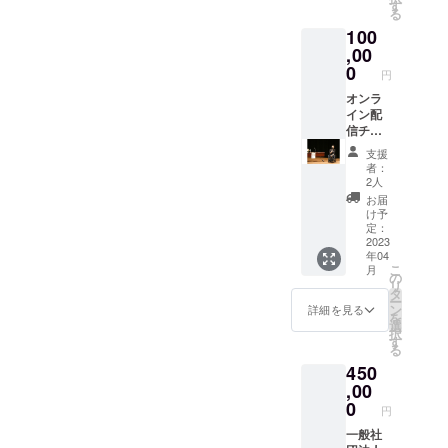
ト理事
ジュ公
す
る
長の大
式ウェ
100
内秀之
ブサイ
が皆さ
,00
ト
んのお
https://l
0
円
悩みを
e-
約1時間
オンラ
clos.jp/
オンラ
イン配
shop/sh
インで
信チ
op-
お聞か
ケット
mariag
支援
せいた
＋講演
e/ ※食事
者：
だきま
会「す
代込
2人
す。オ
べての
み、呑
お届
ンライ
経験が
み放題
け予
ン会議
価値に
※現地ま
定：
システ
な
2023
での交
年04
ムZoom
る！」
通費・
こ
月
を使っ
一般社
宿泊費
の
リ
てあな
団法人
はご負
タ
ー
ただけ
フォー
担くだ
ン
詳細を見る
を
の相談
スター
さい。
選
択
会を開
ト理事
※新型コ
す
る
催しま
長の大
ロナウ
450
す。 ※
内秀之
イルス
限定10
を講演
,00
感染症
人 ※日
会に呼
予防対
0
円
程は調
べる
策を行
整させ
権。 講
一般社
いま