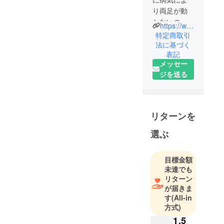
り両足が動
かないので
https://www.forcestart.info/
車いすに
特定商取引
乗ってま
法に基づく
表記
す。車いす
メッセー
バスケした
ジを送る
りクライミ
ングしたり
障害者アー
トの企画を
リターンを
するお仕事
をしたりし
選ぶ
ています。
目標金額
未達でも
リターン
が届きま
す
(All-in
方式)
1,5