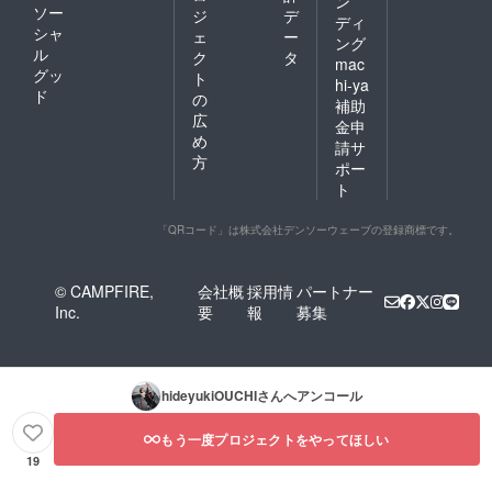
ン
ソー
ジ
デ
ディ
シャ
ェ
ー
ング
ル
ク
タ
mac
グッ
ト
hi-ya
ド
の
補助
広
金申
め
請サ
方
ポー
ト
「QRコード」は株式会社デンソーウェーブの登録商標です。
© CAMPFIRE,
会社概
採用情
パートナー
Inc.
要
報
募集
hideyukiOUCHI
さんへアンコール
もう一度プロジェクトをやってほしい
19