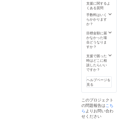
いま
い。」
支援に関するよ
指定さ
す。
理事長
くある質問
れる場
である
合、場
大内秀
手数料はいく
所に
之は、
らかかります
よって
2023年
か？
は交通
にパラ
費が発
クライ
目標金額に届
生する
ミング
かなかった場
可能性
の世界
合どうなりま
がござ
大会に
すか？
いま
出場し
す。
表彰台
支援で困った
に上が
時はどこに相
るの
談したらいい
で、帰
ですか？
国時に
メダル
ヘルプページを
を持っ
見る
て挨拶
に伺い
ます。※
このプロジェクト
国内に
の問題報告は
こち
限り交
ら
よりお問い合わ
通費宿
泊費は
せください
リター
ンの金