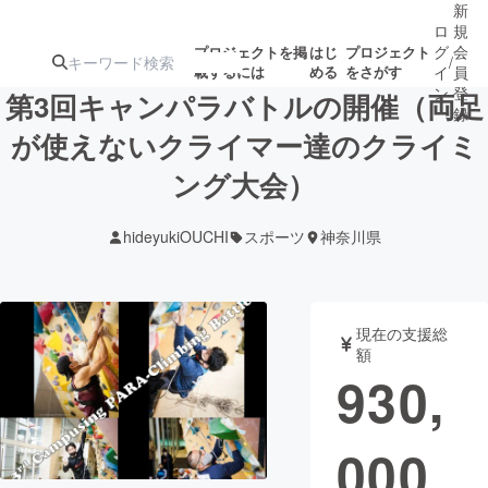
新
ロ
規
グ
会
プロジェクトを掲
はじ
プロジェクト
/
載するには
める
をさがす
イ
員
ン
登
第3回キャンパラバトルの開催（両足
録
が使えないクライマー達のクライミ
ング大会）
人気のプロ
注目のリ
注目の新着プロ
募集終了が近いプ
もうすぐ公開
ジェクト
ターン
ジェクト
ロジェクト
されます
hideyukiOUCHI
スポーツ
神奈川県
アート・写真
音楽
現在の支援総
テクノロジー・ガジェット
ゲーム・サ
額
930,
映像・映画
書籍・雑誌
000
ビジネス・起業
チャレンジ