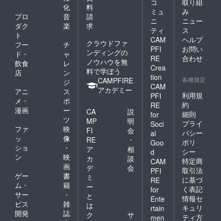
コ
取り組
化
料
ミュ
み
プロ
音
請
ニ
ニュー
ダク
楽
求
ティ
ス
ト
CAM
ヘルプ
クラウドファ
フー
チ
PFI
お問い
ンディングの
ド・
ャ
RE
合わせ
ノウハウを無
飲食
レ
Crea
料で学ぼう
店
ン
tion
各種規定
CAMPFIRE
ジ
CAM
アカデミー
アニ
ス
利用規
PFI
メ・
ポ
約
RE
漫画
ー
CA
説
細則
for
ツ
MP
明
プライ
Soci
ファ
映
FI
会
バシー
al
ッ
像
RE
・
ポリ
Goo
ショ
・
ア
相
シー
d
ン
映
カ
談
特定商
CAM
画
デ
会
取引法
PFI
ゲー
書
ミ
に基づ
RE
ム・
籍
ー
く表記
for
サー
・
と
情報セ
Ente
ビス
雑
は
キュリ
rtain
開発
誌
ク
サ
ティ方
men