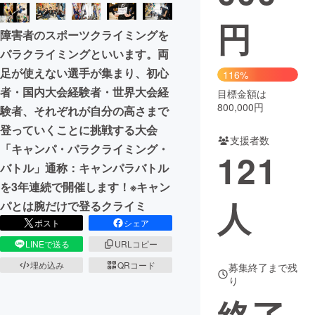
円
まちづくり・地域活性化
障害者のスポーツクライミングを
パラクライミングといいます。両
CAMPFIRE for Social Good
CAMPFIRE Creation
足が使えない選手が集まり、初心
116%
CAMPFIREふるさと納税
machi-ya
コミュニティ
者・国内大会経験者・世界大会経
目標金額は
800,000円
験者、それぞれが自分の高さまで
登っていくことに挑戦する大会
支援者数
「キャンパ・パラクライミング・
121
バトル」通称：キャンパラバトル
を3年連続で開催します！※キャン
人
パとは腕だけで登るクライミ
ポスト
シェア
LINEで送る
URLコピー
埋め込み
QRコード
募集終了まで残
り