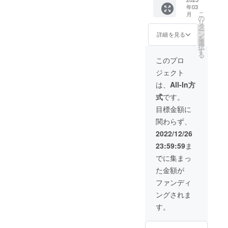
講方法
ケに出
横
ませ
年03
阪か京
来上
10cm×
ん。 ※
こ
月
都の普
（オン
がった
縦5cm
の
招待券
リ
段大内
ライン
在り方
程度 T
タ
をメー
ー
が通っ
の場
のお話
シャツ
ン
ルにて
詳細を見る
を
ている
合）
になり
前面
選
お送り
択
クライ
・
ます。
データ
す
いたし
る
ミング
使用す
※日程は
のやり
ます。
このプロ
施設
るツー
調整さ
取りは
ジェクト
で、一
ル：オ
せてい
メール
緒にク
ンライ
ただき
で行い
は、
All-In方
ライミ
ン会議
ます。
ます。
式
です。
ング体
システ
※現地へ
掲載方
験しま
ムZoom
大内が
法が文
目標金額に
せん
お邪魔
字のみ
関わらず、
か。 ※
させて
の場
日程は
いただ
合：
2022/12/26
調整さ
く場
（例）
23:59:59
ま
せてい
合、別
「※支援
ただき
途交通
時、必
でに集まっ
ます。
費をい
ず備考
た金額が
（主に
ただき
欄に掲
平日夜
ます。
載を希
ファンディ
か土
※担当者
望され
ングされま
日） ※
との打
るお名
別途ク
ち合わ
前をご
す。
ライミ
せを重
記入く
ング施
視して
ださ
設をご