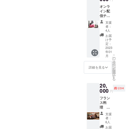
設で、
リブ仕
オンラ
一緒に
様 生産
イン配
クライ
国：
信チ
ミング
ミャン
ケット
体験し
マー＆
支援
＋VIP
ません
中国 吸
者：
シート
か。 ※
水速乾
4人
5組10名
日程は
紫外線
お届
限定で
調整さ
遮蔽 ダ
け予
会場で
せてい
定：
ブルス
の観戦
2023
ただき
テッチ
年01
シート
ます。
こ
月
です。
（主に
の
リ
選手の
平日夜
タ
ー
息遣い
か土
ン
詳細を見る
を
が聞こ
日） ※
選
択
えてく
別途ク
す
る
る距離
ライミ
20,
でご観
ング施
残り34
戦でき
000
設をご
円
ます。
指定さ
フラン
会場で
れる場
ス料
解説な
合、場
理 ユ
ども一
所に
ニバー
緒に楽
よって
支援
サルレ
しんで
は交通
者：
ストラ
いただ
費が発
6人
ン「ル
けるよ
生する
お届