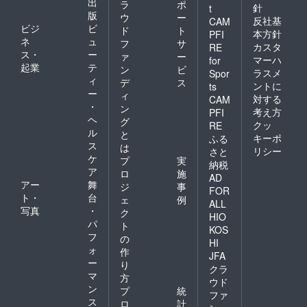
出
ラ
ポ
針
t
版
ウ
ー
反社基
CAM
ビジ
ビ
ド
ト
本方針
PFI
ネ
ュ
フ
サ
カスタ
RE
ス・
ー
ァ
ー
マーハ
for
起業
テ
ン
ビ
ラスメ
Spor
ィ
デ
ス
ントに
ts
ー
ィ
対する
CAM
・
ン
考え方
PFI
ヘ
グ
クッ
RE
ル
と
キーポ
ふる
ス
は
リシー
さと
ケ
プ
実
納税
ア
ロ
施
AD
アー
舞
ジ
事
FOR
ト・
台
ェ
例
ALL
写真
・
ク
HIO
パ
ト
KOS
フ
の
HI
ォ
作
JFA
ー
り
クラ
マ
方
ウド
ン
プ
統
ファ
ス
ロ
計