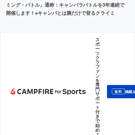
ミング・バトル」通称：キャンパラバトルを3年連続で
開催します！※キャンパとは腕だけで登るクライミ
ス
ポ
ー
ツ
ク
ラ
フ
ァ
ン
を
専
門
掲載
無料
サ
ポ
ー
ト
付
き
で
始
め
よ