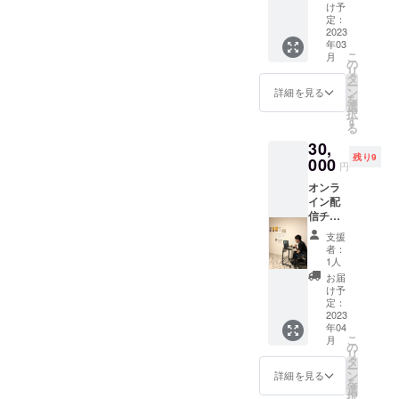
クロ・
うオン
可能性
け予
ド・マ
ライン
定：
がござ
リアー
2023
配信チ
いま
年03
ジュ」
ケット
す。
こ
月
にて
もつい
の
リ
「大内
ており
タ
ー
のクラ
ます。
ン
詳細を見る
を
イミン
選
択
グがこ
す
る
れから
30,
もアツ
残り9
い
000
円
ぜ！！
オンラ
」キャ
イン配
ンパラ
信チ
バトル
ケット
などの
支援
＋オン
報告会
者：
ライン
開催日
1人
相談会
時 2023
お届
「聞い
年3月11
け予
てよ大
日
定：
内さ
2023
(土)19
年04
ん」 一
時～21
こ
月
般社団
時半 ル
の
リ
法人
クロ・
タ
ー
フォー
ド・マ
ン
詳細を見る
を
スター
リアー
選
択