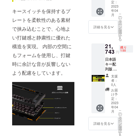
Cケーブ
プ
定：
ル
2023
(ESC、
キースイッチを保持するプ
年04
(1.6m)x
スペー
こ
月
1、
ス)、
の
レートを柔軟性のある素材
リ
2.4GHz
ユー
タ
ー
無線用
ザーズ
ン
詳細を見る
で挟み込むことで、心地よ
を
USBド
ガイド
選
択
ング
(製品保
す
い打鍵感と静粛性に優れた
る
ル、
証書含
21,
キー
構造を実現。 内部の空間に
む)、
残り
キャッ
743
150
円
もフォームを使用し、打鍵
プ・
日本語
キース
時に余計な音が反響しない
キー配
イッチ
列版 製
プラー
よう配慮をしています。
品本
(一体
支援
体、
型)、 交
者：
USB
換用
0人
Type-A
キー
お届
to Type-
キャッ
け予
Cケーブ
プ
定：
ル
2023
(ESC、
年04
(1.6m)x
スペー
こ
月
1、
ス)、
の
リ
2.4GHz
ユー
タ
ー
無線用
ザーズ
ン
詳細を見る
を
USBド
ガイド
選
択
ング
(製品保
す
る