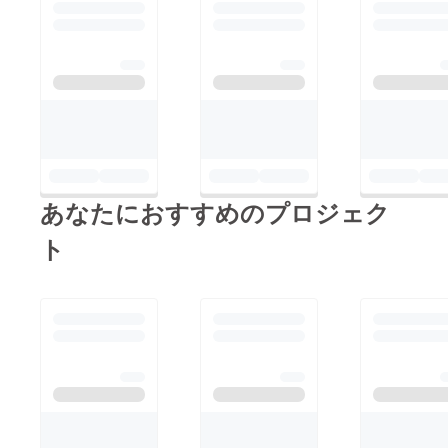
けまでの間の予習とし
て、ぜひお楽しみくだ
さい！CAMPFIRE限定
価格は数量限定ですの
で、まだ支援していな
いという方はお買い逃
がしの無いように
CAMPFIREページへお
あなたにおすすめのプロジェク
急ぎください！数量限
定超超早割はこちらか
ト
ら!!【wabi sabi】様は
様々なカスタマイズ
キーボードを日本から
世界に発信されていま
す。UP-MKGA75MTL-
J以外にも興味深い
キーボードの数々をレ
ビューされているので