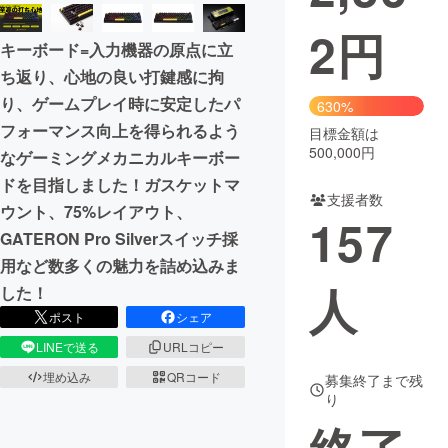
2
円
まちづくり・地域活性化
キーボード=入力機器の原点に立
ち返り、心地の良い打鍵感に拘
CAMPFIRE for Social Good
CAMPFIRE Creation
り、ゲームプレイ時に安定したパ
630%
CAMPFIREふるさと納税
machi-ya
コミュニティ
フォーマンス向上を得られるよう
目標金額は
500,000円
なゲーミングメカニカルキーボー
ドを目指しました！ガスケットマ
支援者数
ウント、75%レイアウト、
157
GATERON Pro Silverスイッチ採
用など数多くの魅力を詰め込みま
人
した！
ポスト
シェア
LINEで送る
URLコピー
埋め込み
QRコード
募集終了まで残
り