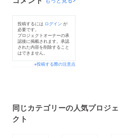
数量限定ですので、ま
ビュー動画が【wabi
だ支援していないとい
sabi】様のチャンネル
う方はお買い逃がしの
より公開となりまし
投稿するには
ログイン
が
無いようにCAMPFIRE
た！動画内では複層構
必要です。
ページへお急ぎくださ
造や打鍵音、細部のス
プロジェクトオーナーの承
い！数量限定超超早割
認後に掲載されます。承認
タビライザー等の我々
された内容を削除すること
はこちらから!!ULTRA
のこだわりが分かり易
はできません。
PLUS
く解説頂いた内容と
※投稿する際の注意点
なっておりますので是
非この機会にチェック
してみてください！
【wabi sabi】様のUP-
MKGA75MTL-Jのレ
ビュー動画をチェッ
同じカテゴリーの人気プロジェ
ク!!※動画内では白箱と
クト
なっておりますが、リ
ターン品はパッケージ
梱包となります。お届