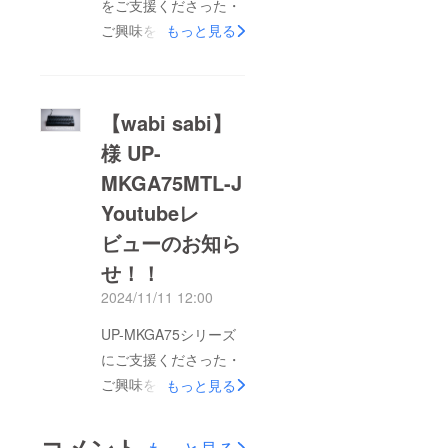
をご支援くださった・
ゲームプレイを楽しん
ご興味を持って頂いて
で頂けるゲーミング
もっと見る
いる皆様この度
キーボードとなりまし
REIGNITE所属のDizzy
た。大人気レビュアー
様よりUP-
「ミオニ」様より製品
【wabi sabi】
MKGA75MTL-Jのレ
レビューも頂いており
様 UP-
ビューを頂きました！
ますので以下から
MKGA75MTL-J
動画内では実際に
チェックしてみてくだ
Apex Legendsをプレ
さい。「ミオニ」様よ
Youtubeレ
イ頂き、ゲームをより
り製品レビューは以下
ビューのお知ら
楽しむことが出来るの
からこちらから確認お
せ！！
か、レビュー頂いてお
安くお求め頂ける割引
2024/11/11 12:00
ります！この機会に是
スロットはまだ残って
非Dizzy様のレビュー
いますのでこの機会に
UP-MKGA75シリーズ
動画をチェックしてみ
是非お早めに確認して
にご支援くださった・
てください！！動画は
みてください！ULTRA
ご興味を持って頂いて
もっと見る
こちらから！！
PLUS
いる皆様、UP-
CAMPFIRE限定価格は
MKGA75MTL-Jのレ
コメント
もっと見る