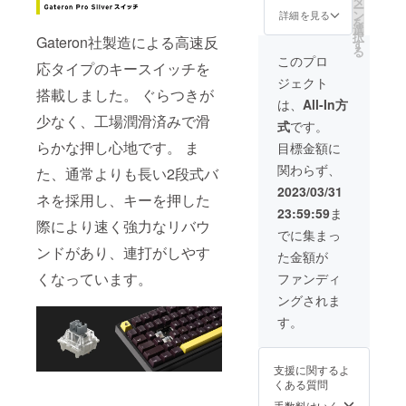
タ
ー
無線用
ザーズ
ン
詳細を見る
を
USBド
ガイド
選
択
Gateron社製造による高速反
ング
(製品保
す
る
ル、
証書含
このプロ
応タイプのキースイッチを
キー
む)、
ジェクト
キャッ
搭載しました。 ぐらつきが
プ・
は、
All-In方
キース
少なく、工場潤滑済みで滑
式
です。
イッチ
プラー
らかな押し心地です。 ま
目標金額に
(一体
関わらず、
型)、 交
た、通常よりも長い2段式バ
換用
2023/03/31
ネを採用し、キーを押した
キー
23:59:59
ま
キャッ
際により速く強力なリバウ
プ
でに集まっ
(ESC、
ンドがあり、連打がしやす
た金額が
スペー
ス)、
くなっています。
ファンディ
ユー
ングされま
ザーズ
ガイド
す。
(製品保
証書含
む)、
支援に関するよ
くある質問
手数料はいく