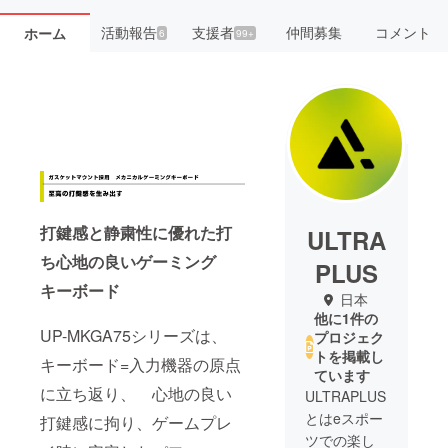
活動報告
支援者
仲間募集
コメント
ホーム
6
99+
打鍵感と静粛性に優れた打
ULTRA
ち心地の良いゲーミング
PLUS
キーボード
日本
他に1件の
UP-MKGA75シリーズは、
プロジェク
トを掲載し
キーボード=入力機器の原点
ています
に立ち返り、 心地の良い
ULTRAPLUS
とはeスポー
打鍵感に拘り、ゲームプレ
ツでの楽し