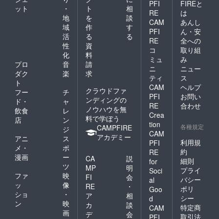
PFI
FIREと
ット
・
ト
相
RE
は
地
を
談
CAM
あんし
域
作
す
PFI
ん・安
活
る
る
RE
全への
性
資
コ
取り組
化
料
ミュ
み
プロ
音
請
ニ
ニュー
ダク
楽
求
ティ
ス
ト
CAM
ヘルプ
クラウドファ
フー
チ
PFI
お問い
ンディングの
ド・
ャ
RE
合わせ
ノウハウを無
飲食
レ
Crea
料で学ぼう
店
ン
tion
各種規定
CAMPFIRE
ジ
CAM
アカデミー
アニ
ス
利用規
PFI
メ・
ポ
約
RE
漫画
ー
CA
説
細則
for
ツ
MP
明
プライ
Soci
ファ
映
FI
会
バシー
al
ッ
像
RE
・
ポリ
Goo
ショ
・
ア
相
シー
d
ン
映
カ
談
特定商
CAM
画
デ
会
取引法
PFI