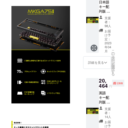
日本語
キー配
列版 製
品本
支援
体、
者：
USB
98人
Type-A
お届
to Type-
け予
Cケーブ
定：
ル
2023
年04
(1.6m)x
こ
月
1、
の
リ
2.4GHz
タ
ー
無線用
ン
詳細を見る
を
USBド
選
択
ング
す
る
ル、
20,
キー
残り66
キャッ
464
円
プ・
英語
キース
キー配
イッチ
列版 製
プラー
品本
(一体
支援
体、
型)、 交
者：
USB
換用
14人
Type-A
キー
お届
to Type-
キャッ
け予