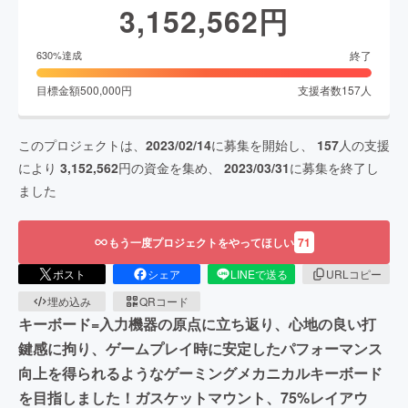
3,152,562
円
終了
630
%達成
目標金額
500,000
円
支援者数
157
人
このプロジェクトは、
2023/02/14
に募集を開始し、
157
人の支援
により
3,152,562
円の資金を集め、
2023/03/31
に募集を終了し
ました
もう一度プロジェクトをやってほしい
71
ポスト
シェア
LINEで送る
URLコピー
埋め込み
QRコード
キーボード=入力機器の原点に立ち返り、心地の良い打
鍵感に拘り、ゲームプレイ時に安定したパフォーマンス
向上を得られるようなゲーミングメカニカルキーボード
を目指しました！ガスケットマウント、75%レイアウ