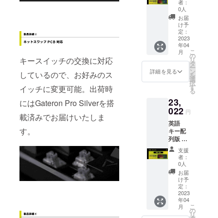
型)、 交
者：
USB
換用
0人
Type-A
キー
お届
to Type-
キャッ
け予
Cケーブ
プ
定：
ル
2023
(ESC、
年04
(1.6m)x
スペー
こ
月
1、
ス)、
の
リ
キースイッチの交換に対応
2.4GHz
ユー
タ
ー
無線用
ザーズ
ン
詳細を見る
しているので、お好みのス
を
USBド
ガイド
選
択
ング
(製品保
す
イッチに変更可能。出荷時
る
ル、
証書含
23,
キー
む)、
にはGateron Pro Silverを搭
キャッ
022
円
載済みでお届けいたしま
プ・
英語
キース
す。
キー配
イッチ
列版 製
プラー
品本
(一体
支援
体、
型)、 交
者：
USB
換用
0人
Type-A
キー
お届
to Type-
キャッ
け予
Cケーブ
プ
定：
ル
2023
(ESC、
年04
(1.6m)x
スペー
こ
月
1、
ス)、
の
リ
2.4GHz
ユー