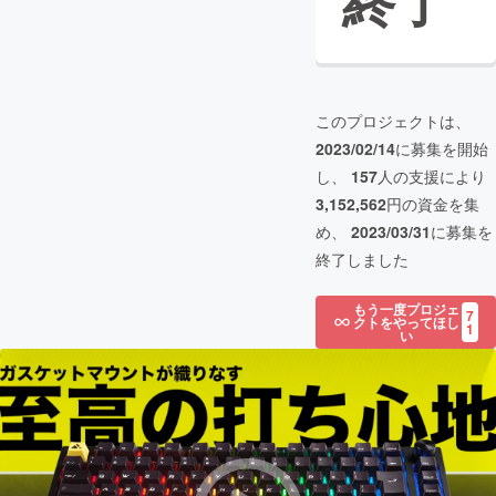
終了
このプロジェクトは、
2023/02/14
に募集を開始
し、
157
人の支援により
3,152,562
円の資金を集
め、
2023/03/31
に募集を
終了しました
もう一度プロジェ
7
クトをやってほし
1
い