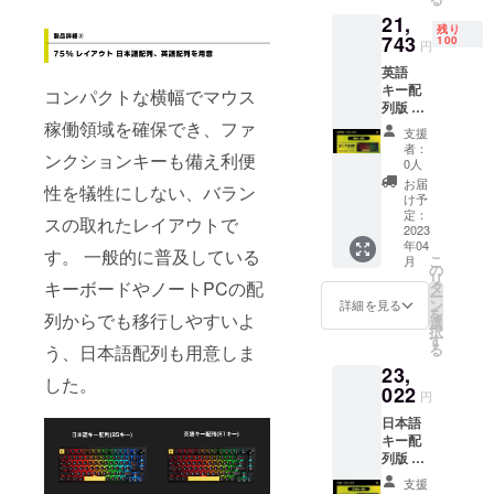
ル、
証書含
21,
キー
む)、
残り
キャッ
743
100
円
プ・
英語
キース
キー配
イッチ
コンパクトな横幅でマウス
列版 製
プラー
品本
稼働領域を確保でき、ファ
(一体
支援
体、
型)、 交
者：
ンクションキーも備え利便
USB
換用
0人
Type-A
キー
お届
性を犠牲にしない、バラン
to Type-
キャッ
け予
Cケーブ
プ
定：
スの取れたレイアウトで
ル
2023
(ESC、
年04
(1.6m)x
スペー
す。 一般的に普及している
こ
月
1、
ス)、
の
リ
2.4GHz
ユー
キーボードやノートPCの配
タ
ー
無線用
ザーズ
ン
詳細を見る
を
列からでも移行しやすいよ
USBド
ガイド
選
択
ング
(製品保
す
る
う、日本語配列も用意しま
ル、
証書含
23,
キー
む)、
した。
キャッ
022
円
プ・
日本語
キース
キー配
イッチ
列版 製
プラー
品本
(一体
支援
体、