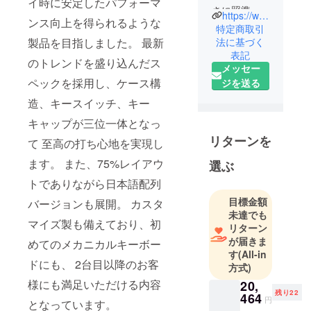
イ時に安定したパフォーマ
さに照準を
https://www.princeton.co.jp/ultraplus/
ンス向上を得られるような
合わせたブ
特定商取引
ランドで
法に基づく
製品を目指しました。 最新
表記
す。
のトレンドを盛り込んだス
メッセー
競技という
ペックを採用し、ケース構
ジを送る
特性上、強
いブランド
造、キースイッチ、キー
イメージが
キャップが三位一体となっ
好まれます
リターンを
て 至高の打ち心地を実現し
が勝つこと
ます。 また、75%レイアウ
よりも
選ぶ
eスポーツの
トでありながら日本語配列
本質である
目標金額
バージョンも展開。 カスタ
『楽しむこ
未達でも
マイズ製も備えており、初
と」を後押
リターン
しするブラ
が届きま
めてのメカニカルキーボー
す
(All-in
ンドです。
ドにも、 2台目以降のお客
方式)
様にも満足いただける内容
20,
残り22
464
円
となっています。