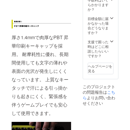
らかかります
か？
目標金額に届
かなかった場
合どうなりま
すか？
厚さ1.4mmで肉厚なPBT 昇
支援で困った
華印刷キーキャップを採
時はどこに相
談したらいい
用。 耐摩耗性に優れ、長期
ですか？
間使用しても文字の薄れや
ヘルプページを
表面の光沢が発生しにくく
見る
なっています。 上質なキー
このプロジェクト
タッチで汗による引っ掛か
の問題報告は
こち
りも起きにくく、緊張感を
ら
よりお問い合わ
せください
伴うゲームプレイでも安心
して使用できます。