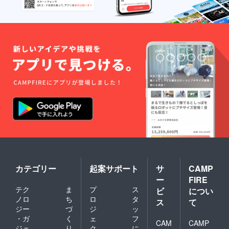
カテゴリー
起案サポート
サ
CAMP
ー
FIRE
テク
ま
プ
ス
ビ
につい
ノロ
ち
ロ
タ
ス
て
ジー
づ
ジ
ッ
・ガ
く
ェ
フ
CAM
CAMP
ジェ
り
ク
に