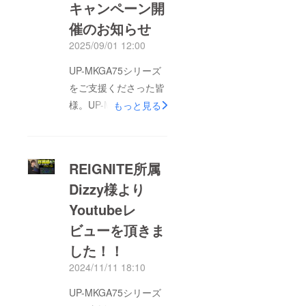
キャンペーン開
催のお知らせ
2025/09/01 12:00
UP-MKGA75シリーズ
をご支援くださった皆
様。UP-MKGA75MTL
もっと見る
シリーズを更にアップ
レードしたUP-
MKGA75MTL-RTシ
REIGNITE所属
リーズの先行予約キャ
Dizzy様より
ンペーン開催をお知ら
Youtubeレ
せいたします。先行予
約はこちらから
ビューを頂きま
0.02mmの高精度追従
した！！
式可変AP機能で入力
2024/11/11 18:10
と解除を制御する新た
UP-MKGA75シリーズ
な機能も加わり、より