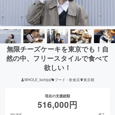
無限チーズケーキを東京でも！自
然の中、フリースタイルで食べて
欲しい！
WHOLE_kichijoji
フード・飲食店
東京都
現在の支援総額
516,000
円
終了
20
%達成