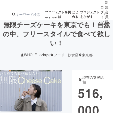
新
ロ
規
グ
会
プロジェクトを掲
はじ
プロジェクト
/
載するには
める
をさがす
イ
員
ン
登
無限チーズケーキを東京でも！自然
録
の中、フリースタイルで食べて欲し
い！
人気のプロ
注目のリ
注目の新着プロ
募集終了が近いプ
もうすぐ公開
ジェクト
ターン
ジェクト
ロジェクト
されます
WHOLE_kichijoji
フード・飲食店
東京都
アート・写真
音楽
現在の支援総
テクノロジー・ガジェット
ゲーム・サ
額
516,
映像・映画
書籍・雑誌
000
ビジネス・起業
チャレンジ