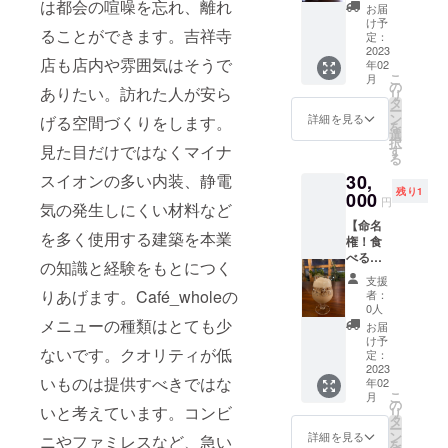
高級な
は都会の喧噪を忘れ、離れ
は秘密
お届
スコッ
です
け予
ることができます。吉祥寺
チウィ
が、
定：
スキー
2023
味・品
店も店内や雰囲気はそうで
年02
をお好
質とも
こ
月
きな割
に満足
の
ありたい。訪れた人が安ら
リ
り方で
いただ
タ
ー
お楽し
ける内
ン
詳細を見る
げる空間づくりをします。
を
みくだ
容をご
選
択
さい！
用意し
見た目だけではなくマイナ
す
る
当日ま
ており
30,
スイオンの多い内装、静電
で何の
ます！
残り1
ウィス
000
※画像は
円
気の発生しにくい材料など
キーか
イメー
【命名
は秘密
ジで
を多く使用する建築を本業
権！食
です
す。 ※
べるカ
が、
ご利用
の知識と経験をもとにつく
ルーア
味・品
時に特
支援
ミルク
質とも
別券が
りあげます。Café_wholeの
者：
クリー
に満足
添付さ
0人
ムゼ
いただ
メニューの種類はとても少
れた
お届
リー】
ける内
メール
け予
ないです。クオリティが低
カフェ
容をご
定：
をご提
で提供
2023
用意し
示いた
いものは提供すべきではな
年02
してい
ており
だきま
こ
月
る超こ
ます！
の
す。 ※
いと考えています。コンビ
リ
だわり
※画像は
タ
店舗で
ー
コー
イメー
ン
のみご
詳細を見る
ニやファミレスなど、急い
を