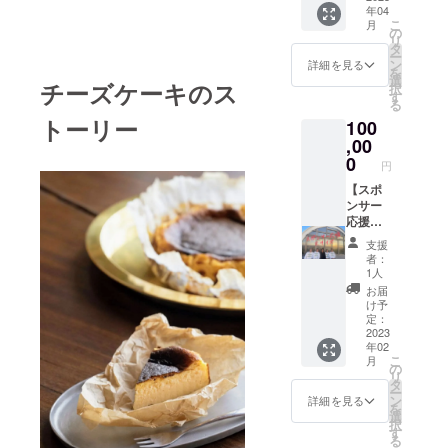
年04
内容な
野間本
PDF
こ
月
どはお
店を貸
ファイ
の
リ
受けで
切るこ
ルとし
タ
ー
きませ
とがで
て送信
ン
詳細を見る
を
ん。
きま
してく
選
チーズケーキのス
択
す！イ
ださ
す
る
ベント
い。
トーリー
100
の開催
も可能
,00
で
0
円
す！！
！(要予
【スポ
約)
ンサー
応援
コース
支援
大サイ
者：
ズ】
1人
whole吉
お届
祥寺店
け予
にお名
定：
前や御
2023
年02
社社
こ
月
名、御
の
リ
社ロゴ
タ
ー
をイン
ン
詳細を見る
を
テリア
選
択
いたし
す
る
ます！