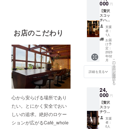
す！ ※
000
amへ掲
円
お釣り
載 ロ
【贅沢
は出ま
ゴ・バ
スコッ
せんの
ナー受
チハイ
でご了
取方法:
ボール3
承くだ
メール
支援
種飲み
さい。
お店のこだわり
にて案
者：
比べ】
※画像は
内をお
1人
高級な
イメー
送りい
お届
スコッ
ジで
たしま
け予
チウィ
す。
定：
すので
スキー
2023
返信の
年02
を使用
形で
こ
月
してハ
の
PDF
リ
イボー
タ
ファイ
ー
ルで飲
ン
ルとし
詳細を見る
を
むのは
選
て送信
択
勿体な
す
してく
る
い！？
ださ
24,
ものを
い。
お楽し
000
円
心から安らげる場所であり
みいた
【贅沢
だけま
たい。とにかく安全でおい
スコッ
す！当
チウィ
日まで
しいの追求。絶好のロケー
スキー3
何の
支援
種飲み
ウィス
ションが広がるCafé_whole
者：
比べ】
キーか
0人