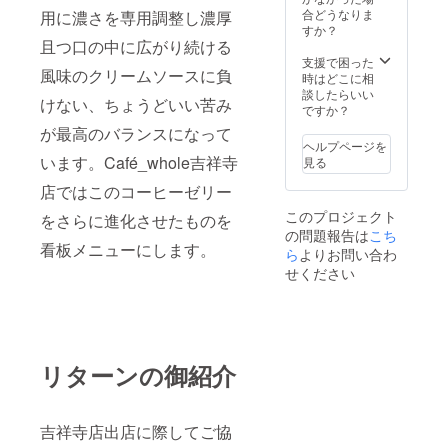
みやす
合どうなりま
用に濃さを専用調整し濃厚
いで
すか？
す。 ※
且つ口の中に広がり続ける
ご来店
支援で困った
風味のクリームソースに負
時に試
時はどこに相
飲(1杯)
談したらいい
けない、ちょうどいい苦み
して命
ですか？
名して
が最高のバランスになって
いただ
ヘルプページを
きたい
います。Café_whole吉祥寺
見る
と思っ
ており
店ではこのコーヒーゼリー
ます。
このプロジェクト
をさらに進化させたものを
※20歳未
の問題報告は
こち
満の者
看板メニューにします。
による
ら
よりお問い合わ
飲酒は
せください
法令で
禁止さ
れてい
ます。
20歳未
満の方
リターンの御紹介
はこの
リター
ンを選
択でき
吉祥寺店出店に際してご協
ませ