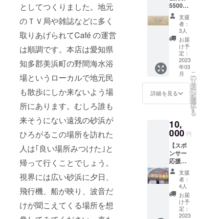
としてつくりました。地元
5500円
ヒー豆
産)、小
分】
を、挽
麦粉・
支援
のＴＶ局や雑誌などに多く
whole愛
いてす
砂糖(国
者：
知野間
ぐに真
産) アレ
3人
取りあげられてCafé の運営
本店と
空パッ
ルギー
お届
whole東
クに閉
品目:小
け予
は順調です。本店は愛知県
京吉祥
じ込め
定：
麦粉、
寺店に
2023
てお届
知多郡美浜町の野間海水浴
牛乳、
年03
てご使
け！
卵 添加
こ
月
用いた
場というローカルで地元民
の
物:不使
リ
だける
タ
用
ー
も散歩にしか来ないよう場
5500円
ン
詳細を見る
を
分の優
選
所にあります。むしろ誰も
択
待券を
す
る
お送り
来そうにない遠浅の砂浜が
10,
しま
す！ ※
000
ひろがるこの場所を訪れた
円
お釣り
【スポ
は出ま
人は｢良い場所みつけた｣と
ンサー
せんの
応援
帰って行くことでしょう。
でご了
コース
承くだ
支援
視界には広い砂浜に夕日、
小サイ
さい。
者：
ズ】
※画像は
4人
飛行機、船が映り、波音だ
whole吉
イメー
お届
祥寺店
ジで
け予
けが聞こえてくる場所を想
にお名
す。
定：
前や御
2023