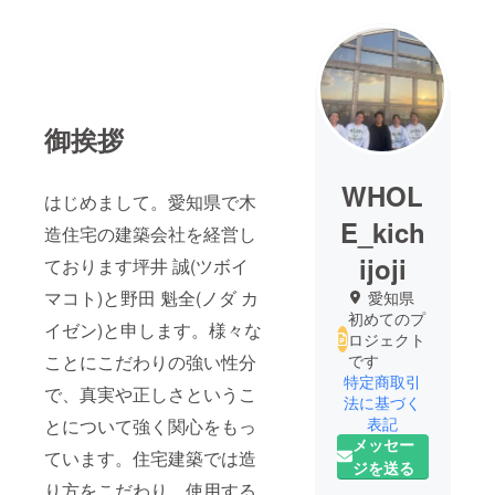
御挨拶
WHOL
はじめまして。愛知県で木
E_kich
造住宅の建築会社を経営し
ijoji
ております坪井 誠(ツボイ
マコト)と野田 魁全(ノダ カ
愛知県
初めてのプ
イゼン)と申します。様々な
ロジェクト
ことにこだわりの強い性分
です
特定商取引
で、真実や正しさというこ
法に基づく
表記
とについて強く関心をもっ
メッセー
ています。住宅建築では造
ジを送る
り方をこだわり、使用する