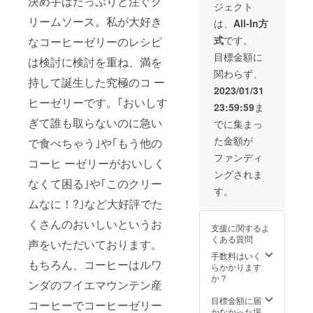
決め手はたっぷりと注ぐク
ジェクト
とミン
ます。
トを添
リームソース。私が大好き
御予約
は、
All-In方
えたも
で個室
式
です。
なコーヒーゼリーのレシピ
のの命
利用が
名権で
毎回無
目標金額に
は検討に検討を重ね、満を
す！
料とな
関わらず、
コー
りま
持して誕生した究極のコ ー
ヒーの
す。 ※
2023/01/31
スッキ
会員権1
ヒーゼリーです。｢おいしす
23:59:59
ま
リとし
枚につ
た味わ
ぎて誰も取らないのに急い
き5名様
でに集まっ
いの後
まで
た金額が
で食べちゃう｣や｢もう他の
にス
20%off
コッチ
となり
ファンディ
コーヒ ーゼリーがおいしく
特有の
ます。
ングされま
ふんわ
※画像は
なくて困る｣や｢このクリー
りとし
イメー
す。
たス
ジで
ムなに！?｣など大好評でた
モー
す。お
キーさ
楽しみ
くさんのおいしいというお
支援に関するよ
が香る
に！
くある質問
声をいただいております。
逸品で
す。特
手数料はいく
もちろん、コーヒーはルワ
製ク
らかかります
リーム
か？
ンダのフイエマウンテン産
のおか
げで女
目標金額に届
コーヒーでコーヒーゼリー
性も飲
かなかった場