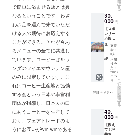
ヒーゼ
ジで
選
利用可
択
リーを
す。 ※
す
で簡単に済ませる店とは異
能、持
る
クラッ
ご利用
ち帰
30,
シュし
なるということです。わざ
時に特
り・郵
てカ
000
別券が
送不可
円
わざ足を運んで来ていただ
ルーア
添付さ
※20歳未
【スポ
ミルク
れた
満の者
ける人の期待にお応えする
ンサー
に注
メール
による
応援
ぎ、特
をご提
飲酒は
ことができる。それが今あ
コース
製ク
示いた
法令で
支援
通常サ
リーム
だきま
禁止さ
者：
るメニューの全てに共通し
イズ】
とミン
す。
0人
れてい
whole吉
トを添
ています。コーヒーはルワ
※20歳未
ます。
お届
祥寺店
えた超
満の者
け予
20歳未
にお名
ンダのフイエマウンテン産
オスス
定：
による
満の方
前や御
2023
メカク
飲酒は
はこの
のみに限定しています。こ
年02
社社
テルの
法令で
リター
こ
月
名、御
命名権
の
禁止さ
ンを選
れはコーヒー生産地と協働
リ
社ロゴ
です！
タ
れてい
択でき
ー
をイン
これ正
ン
ます。
詳細を見る
ません
する会という日本の非営利
を
テリア
直、超
選
20歳未
択
いたし
オスス
す
満の方
団体が指導し、日本人の口
る
ます！
メで
はこの
40,
直筆御
にあうコーヒーを生産して
す。 ※
リター
礼手紙
000
ご来店
ンを選
円
おり、フェアトレードのよ
と特別
時に試
択でき
【教え
進捗レ
飲(1杯)
ません
うにお互いがwin-winである
て！坪
ポート
して命
※店舗で
井さ
をメー