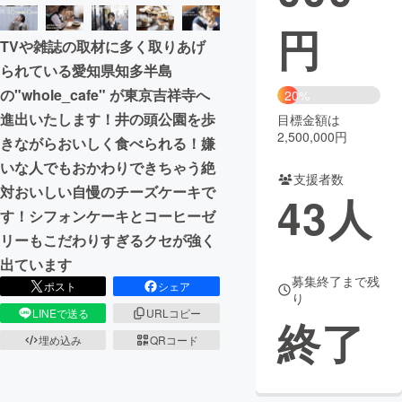
円
まちづくり・地域活性化
TVや雑誌の取材に多く取りあげ
られている愛知県知多半島
CAMPFIRE for Social Good
CAMPFIRE Creation
の"whole_cafe" が東京吉祥寺へ
20%
CAMPFIREふるさと納税
machi-ya
コミュニティ
進出いたします！井の頭公園を歩
目標金額は
2,500,000円
きながらおいしく食べられる！嫌
いな人でもおかわりできちゃう絶
支援者数
対おいしい自慢のチーズケーキで
43
人
す！シフォンケーキとコーヒーゼ
リーもこだわりすぎるクセが強く
出ています
募集終了まで残
ポスト
シェア
り
LINEで送る
URLコピー
終了
埋め込み
QRコード