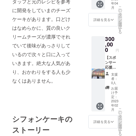
タッフと元のレシピを参考
年04
野間本
こ
月
店を貸
に開発をしていまのチーズ
の
リ
切るこ
タ
ー
ケーキがあります。口どけ
とがで
ン
詳細を見る
を
きま
選
択
はなめらかに、質の良いク
す！も
す
る
ちろん
リームチーズが濃厚でそれ
300
海の家
として
,00
でいて後味があっさりして
のイベ
0
円
ント開
いるので次々と口に入って
催も可
【スポ
能で
ンサー
いきます。絶大な人気があ
す！！
応援
り、おかわりをする人も少
！(要予
コース
支援
約) 期
特大サ
者：
なくはありません。
間:7/1〜
イズ】
0人
9/30
whole吉
お届
祥寺店
け予
にお名
定：
前や御
2023
年02
社社
こ
月
名、御
の
リ
社ロゴ
シフォンケーキの
タ
ー
をイン
ン
詳細を見る
を
テリア
選
ストーリー
択
いたし
す
る
ます！