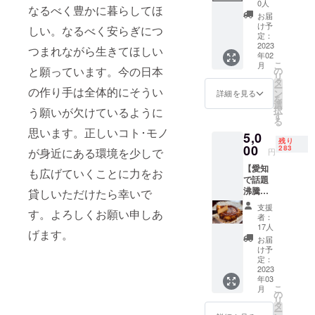
招待
※画像は
名前は
0人
なるべく豊かに暮らしてほ
券】プ
イメー
動画冒
お届
レオー
ジで
頭のタ
け予
しい。なるべく安らぎにつ
プンへ
す。
定：
イミン
特別招
2023
グでお
つまれながら生きてほしい
年02
待いた
呼びし
こ
月
しま
と願っています。今の日本
の
ます。
リ
す！当
タ
（ニッ
ー
の作り手は全体的にそうい
日は大
ン
クネー
詳細を見る
を
幅割引
選
ム可、
択
う願いが欠けているように
もある
す
公序良
る
ので是
俗に反
思います。正しいコト･モノ
5,0
非お越
するも
残り
しくだ
00
283
のは不
が身近にある環境を少しで
円
さい！
可)
【愛知
日
も広げていくことに力をお
で話題
時:2023
沸騰！
貸しいただけたら幸いで
年2月11
wholeの
日頃
支援
す。よろしくお願い申しあ
チーズ
11:00〜
者：
ケーキ1
場所:店
17人
げます。
つ】愛
舗(東京
お届
知県で
都武蔵
け予
多くの
野市御
定：
取材に
2023
殿山1-
年03
取り上
5-5島崎
こ
月
げられ
ビル1
の
リ
て話題
Ｆ) ※交
タ
ー
大沸騰