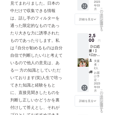
寺店に
2023
見てまわりました。日本の
年03
てご使
こ
月
中だけで収集できる情報
用いた
の
リ
だける
タ
ー
は、話し手のフィルターを
1100円
ン
詳細を見る
を
分の優
選
通った限定的なものであっ
択
待券を
す
る
お送り
たり大きな力に誘導された
2,5
しま
す！ ※
00
ものであったりします。私
円
お釣り
【1口応
は ｢自分が勧めるものは自分
は出ま
援！】
せんの
自信で判断したい!｣と考えて
1口から
でご了
の応援
承くだ
支援
いるので他人の意見は、あ
もお待
さい。
者：
ちして
※画像は
2人
る一 方の知識としていただ
おりま
イメー
お届
す！共
ジで
け予
いております(笑)人生で培っ
同経営
す。
定：
をする2
2023
てきた知識と経験をもと
年03
人がご
こ
月
に、直接見聞きしたものを
支援い
の
リ
ただい
タ
ー
判断し正しいかどうかを裏
た方を
ン
詳細を見る
を
名指し
選
付けして答えとし、それが
択
で超絶
す
る
感謝ビ
プロとしておすすめできる