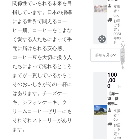
名して
のみご
関係性でいられる未来を目
ん！】
ルにて
いただ
利用可
支援
共同経
配信い
きたい
能、持
者：
指しています。日本の指導
営者兼
たしま
と思っ
0人
ち帰
建築屋
す！ 掲
ており
による世界で闘えるコー
り・郵
お届
の坪井
載期間:
ます。
け予
送不可
さんに
ヒー畑、コーヒーをこよな
お店が
定：
※20歳未
個別相
2023
続く限
満の者
年03
く愛する人たちによって手
談がで
り 掲載
による
こ
月
きま
方法:ロ
の
飲酒は
リ
元に届けられる安心感、
す！ 建
ゴorバ
タ
法令で
ー
築のこ
ナーを
ン
禁止さ
詳細を見る
コーヒー豆を大切に扱う人
を
とでも
店舗協
選
れてい
択
プラン
賛欄と
す
ます。
たちによって淹れるところ
る
のこと
公式
20歳未
100
でもど
Instagr
までが一貫しているからこ
満の方
んなこ
,00
amへ掲
はこの
そのおいしさがその一杯に
とで
載 ロ
0
リター
円
も！ お
ゴ・バ
ンを選
はあります。チーズケー
時間は2
【海一
ナー受
択でき
時間×2
望！愛
取方法:
ませ
キ、シフォンケーキ、ク
回で
知県に
メール
ん。」
す！ ※
ある野
にて案
リームコーヒーゼリーにも
支援
公序良
間本店
内をお
者：
俗に反
貸切
送りい
それぞれストーリーがあり
0人
する内
権】愛
たしま
お届
容、 法
知県知
ます。
すので
け予
令に違
多半島
返信の
定：
反する
にある
2023
形で