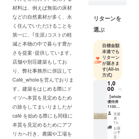
材料は、例えば無垢の床材
などの自然素材が多く、永
リターンを
く住んでいただけることを
選ぶ
第一に、｢生涯｣コストの軽
減と本物の中で暮らす豊か
目標金額
未達でも
さを提案･提供しています。
リターン
店舗や別荘建築もしてお
が届きま
す
(All-in
り、弊社事務所に併設して
方式)
Café_wholeを営んでおりま
1,0
00
す。建築をはじめる際にド
円
【whole
イツへ本質を見定めるため
優待券
の旅をしてまいりましたが
1100円
分】
支援
café を始める際にも同様に
whole愛
者：
知野間
7人
本質を見定めるためにアフ
本店と
お届
whole東
け予
リカへ行き、農園や工場を
京吉祥
定：