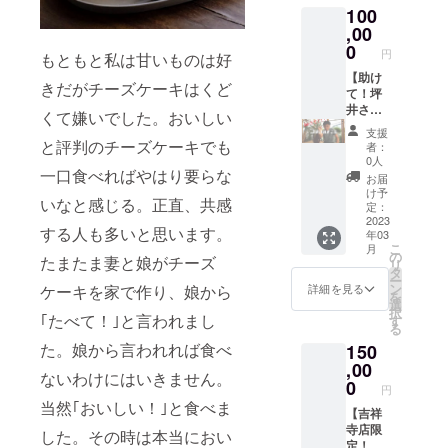
100
直筆御
礼手紙
,00
と特別
0
円
もともと私は甘いものは好
進捗レ
ポート
【助け
きだがチーズケーキはくど
をメー
て！坪
ルにて
井さ
くて嫌いでした。おいしい
配信い
ん！】
支援
たしま
共同経
と評判のチーズケーキでも
者：
す！ 掲
営者兼
0人
載期間:
建築屋
一口食べればやはり要らな
お届
お店が
の坪井
け予
いなと感じる。正直、共感
続く限
さんが
定：
り 掲載
建築プ
2023
する人も多いと思います。
年03
方法:ロ
ランの
こ
月
ゴorバ
作成を
の
たまたま妻と娘がチーズ
リ
ナーを
お手伝
タ
ー
店舗協
いしま
ン
ケーキを家で作り、娘から
詳細を見る
を
賛欄と
す！ 2
選
択
公式
時間×3
｢たべて！｣と言われまし
す
る
Instagr
回で成
た。娘から言われれば食べ
150
amへ掲
果物は
載 ロ
建築プ
,00
ないわけにはいきません。
ゴ・バ
ランで
0
円
ナー受
す！ ※
当然｢おいしい！｣と食べま
取方法:
公序良
【吉祥
メール
俗に反
寺店限
した。その時は本当におい
にて案
する内
定！