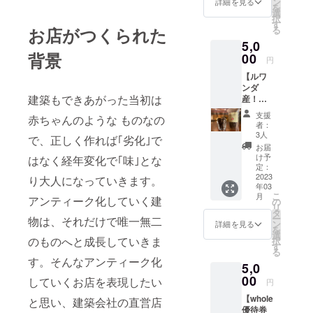
通費、
ン
詳細を見る
を
中の
滞在費
選
択
wholeの
等は自
す
お店がつくられた
る
チーズ
己負担
5,0
ケーキ
となり
背景
をホー
00
ます。
円
ルでお
【ルワ
届
ンダ
けっ！
建築もできあがった当初は
産！こ
名称:
だわり
チーズ
支援
赤ちゃんのような ものなの
の真空
ケーキ
者：
挽きた
サイ
3人
で、正しく作れば｢劣化｣で
てコー
ズ:18c
お届
ヒー1袋
m 重
け予
はなく経年変化で｢味｣とな
分！】
量:800g
定：
ルワン
2023
保存方
り大人になっていきます。
年03
ダのフ
法:冷凍
こ
月
アンティーク化していく建
イエマ
消費期
の
リ
ウンテ
限:製造
タ
ー
物は、それだけで唯一無二
ンで栽
から10
ン
詳細を見る
を
培され
日以内
選
のものへと成長していきま
択
ている
原材料:
す
る
味も香
チーズ
す。そんなアンティーク化
5,0
りもこ
(北海道
だわり
00
産)、牛
していくお店を表現したい
円
にこだ
乳・卵
【whole
わった
と思い、建築会社の直営店
(愛知県
優待券
コー
常滑