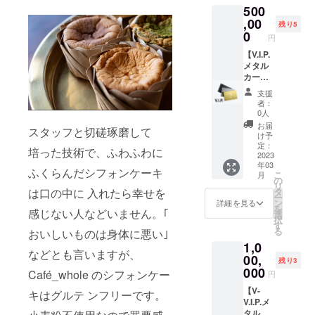
500
直筆御
礼手紙
,00
残り5
と特別
0
円
進捗レ
ポート
【V.I.P.
をメー
メタル
ルにて
カード
配信い
会員
支援
たしま
権！吉
者：
す！ 掲
祥寺店
0人
載期間:
バー限
お届
スタッフと切磋琢磨して
お店が
定 常時
け予
続く限
10%OF
定：
培った技術で、ふわふわに
り 掲載
F！】
2023
年03
方法:ロ
吉祥寺
ふくらんだシフォンケーキ
こ
月
ゴorバ
店バー
の
リ
ナーを
でご利
は口の中に 入れたら幸せを
タ
ー
店舗協
用いた
ン
詳細を見る
を
感じない人などいません。｢
賛欄と
だける
選
択
公式
会員権
す
る
おいしいものは身体に悪い｣
Instagr
です。
1,0
amへ掲
お店が
などとも言いますが、
載 ロ
続く限
00,
残り3
ゴ・バ
り常時
000
Café_whole のシフォンケー
円
ナー受
10%Off
取方法:
で例外
【V-
キはグルテ ンフリーです。
メール
メ
V.I.P.メ
にて案
ニュー
タル