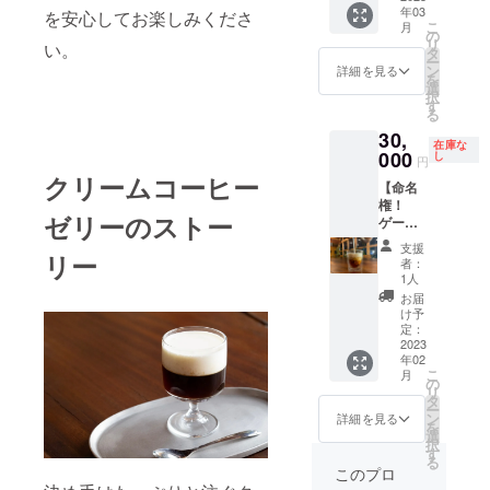
年03
悟…笑
店バー
を安心してお楽しみくださ
こ
月
御予約
限定 常
の
リ
い。
で個室
時
タ
ー
利用が
20%OF
ン
詳細を見る
を
毎回無
F！】
選
択
料とな
吉祥寺
す
る
りま
店バー
30,
す。 ※
でご利
在庫な
会員権1
用いた
000
し
円
枚につ
だける
クリームコーヒー
【命名
き5名様
会員権
権！
まで
です。
ゼリーのストー
ゲー
20%off
週替わ
リック
となり
りの特
支援
リー
コー
ます。
別ギフ
者：
ヒー+こ
※画像は
ト(メー
1人
だわり
イメー
ルでお
お届
クリー
ジで
好きな
け予
ム】 ス
す。お
ブラン
定：
コッチ
2023
楽しみ
ド等を
年02
ウィス
に！
回答し
こ
月
キーを
ていた
の
リ
ホット
だきま
タ
ー
コー
す。)を
ン
詳細を見る
を
ヒーに
ご用意
選
択
注ぎ、
してお
す
る
特製ク
待ちし
このプロ
リーム
ており