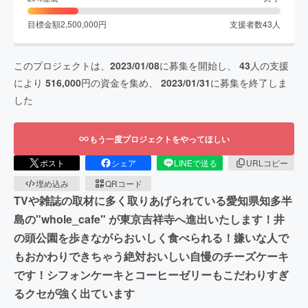
目標金額
2,500,000
円
支援者数
43
人
このプロジェクトは、
2023/01/08
に募集を開始し、
43
人の支援
により
516,000
円の資金を集め、
2023/01/31
に募集を終了しま
した
もう一度プロジェクトをやってほしい
ポスト
シェア
LINEで送る
URLコピー
埋め込み
QRコード
TVや雑誌の取材に多く取りあげられている愛知県知多半
島の"whole_cafe" が東京吉祥寺へ進出いたします！井
の頭公園を歩きながらおいしく食べられる！嫌いな人で
もおかわりできちゃう絶対おいしい自慢のチーズケーキ
です！シフォンケーキとコーヒーゼリーもこだわりすぎ
るクセが強く出ています