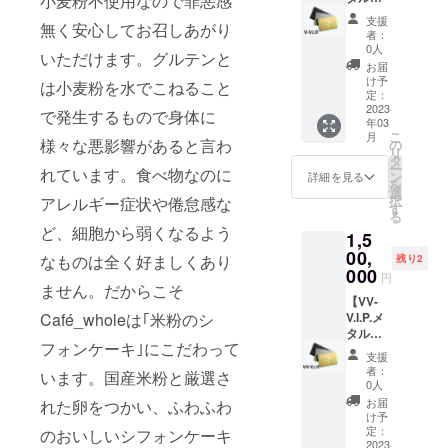
小麦粉不使用なので罪悪感
内をお
はあり
カード
支援
無く安心してお召しあがり
送りい
ませ
会員
者：
たしま
ん！ 御
権！吉
0人
いただけます。グルテンと
すので
予約で
祥寺店
お届
返信の
個室利
バー限
け予
は小麦粉を水でこねること
形で
用が毎
定 常時
定：
PDF
回無料
20%OF
2023
で発生するもので身体に
年03
ファイ
となり
F！】
こ
月
ルとし
ます。
吉祥寺
様々な悪影響があると言わ
の
リ
て送信
※会員権
店バー
タ
ー
れています。食べ物なのに
してく
1枚につ
でご利
ン
詳細を見る
を
ださ
き5名様
用いた
選
択
アレルギー症状や倦怠感な
い。
まで
だける
す
る
10%off
会員権
ど、細胞から弱くなるよう
1,5
となり
です。
ます。
お店が
00,
なものは全く好ましくあり
残り2
※画像は
続く限
000
円
イメー
り、常
ません。だからこそ
ジで
時なん
【VV-
Café_wholeは｢米粉のシ
す。お
と
V.I.P.メ
楽しみ
20%Off
タル
フォンケーキ｣にこだわって
に！
で例外
カード
支援
メ
会員権
者：
います。国産米粉と厳選さ
ニュー
ご来店
0人
はあり
の度に
お届
れた卵をつかい、ふわふわ
ませ
特別ギ
け予
ん！赤
フト！
定：
のおいしいシフォンケーキ
字覚
吉祥寺
2023