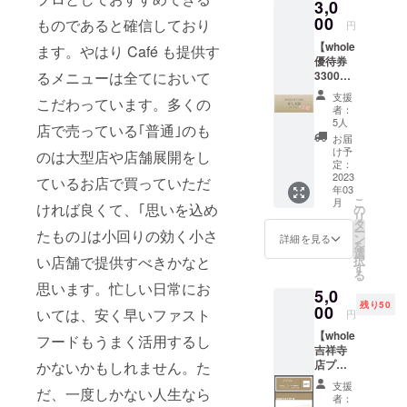
3,0
デオレ
ターを
00
ものであると確信しており
円
お送り
【whole
しま
ます。やはり Café も提供す
優待券
す！！
るメニューは全てにおいて
3300円
！テン
分】
ション
支援
こだわっています。多くの
whole愛
に注
者：
知野間
意。 動
5人
店で売っている｢普通｣のも
本店と
画内容 :
お届
whole東
収録時
け予
のは大型店や店舗展開をし
京吉祥
間: 1分
定：
寺店に
2023
程度 提
ているお店で買っていただ
年03
てご使
供方法:
こ
月
用いた
ければ良くて、｢思いを込め
視聴用
の
リ
だける
のURL
タ
ー
たもの｣は小回りの効く小さ
3300円
をメー
ン
詳細を見る
を
分の優
ルで送
選
い店舗で提供すべきかなと
択
待券を
信 動画
す
る
お送り
内配信
思います。忙しい日常にお
5,0
しま
中にお
残り50
す！ ※
00
呼びす
いては、安く早いファスト
円
お釣り
るお名
【whole
は出ま
フードもうまく活用するし
前を備
吉祥寺
せんの
考欄に
店プレ
かないかもしれません。た
でご了
記載く
オープ
承くだ
ださ
支援
だ、一度しかない人生なら
ン特別
さい。
い。 お
者：