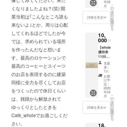
像してみてください。来た
年02
社社
こ
月
名、御
くなりましたよね？(笑) 開
の
リ
社ロゴ
タ
ー
業当初は｢こんなところ誰も
をイン
ン
詳細を見る
を
テリア
選
択
来ないよ｣とか、周りは心配
いたし
す
る
ます！
してくれるほどでしたが今
10,
直筆御
礼手紙
000
では、求められている場所
円
と特別
【whole
進捗レ
を作ったんだなと想いま
優待券
ポート
11000
す。最高のロケーションで
をメー
円分】
ルにて
支援
最高のコーヒーとスイーツ
whole愛
配信い
者：
知野間
たしま
7人
のお店を表現するのに建築
本店と
す！ 掲
お届
whole東
載期間:
け予
同様に全力を尽くしてお店
京吉祥
お店が
定：
寺店に
2023
続く限
をつくったので休日くらい
年03
てご使
り 掲載
こ
月
用いた
方法:ロ
は、雑踏から解放されて
の
リ
だける
ゴorバ
タ
ー
ゆっくりとしたときを
11000
ナーを
ン
詳細を見る
を
円分の
店舗協
選
択
Café_wholeでお過ごしくだ
優待券
賛欄と
す
る
をお送
公式
さい。
18,
りしま
Instagr