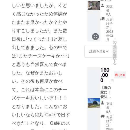
内をお
容、 法
バータ
しいと思いましたが、くど
支援
送りい
令に違
イム貸
者：
く感じなかったため体調が
たしま
反する
切権】
0人
すので
内容な
東京吉
お届
たまたま良かったか？とや
返信の
どはお
祥寺に
け予
形で
受けで
て営業
定：
りすごしましたが、また数
PDF
きませ
する
2023
年03
ファイ
ん。
バーを
日後に｢つくった！｣と差し
こ
月
ルとし
貸し切
の
リ
て送信
ること
タ
出してきました。心の中で
ー
してく
が出来
ン
詳細を見る
を
ださ
ます！1
は｢またチーズケーキか･･･｣
選
択
い。
階、地
す
る
と思うも当然喜んで食べま
下1階の
160
両階と
した。なぜかまたおいし
もお使
,00
残り10
いいた
0
い。その後も何度か食べ
円
だけま
す！(要
【海の
て、これは本当にこのチー
予約) イ
家に！
ベント
愛知県
ズケーキおいしいぞ！！！
開催も
にある
支援
となりました。こんなにお
可能で
野間本
者：
す。
店貸切
0人
いしいなら絶対 Café で出す
権】愛
お届
知県知
け予
べきだ！となり、 Café のス
多半島
定：
にある
2023