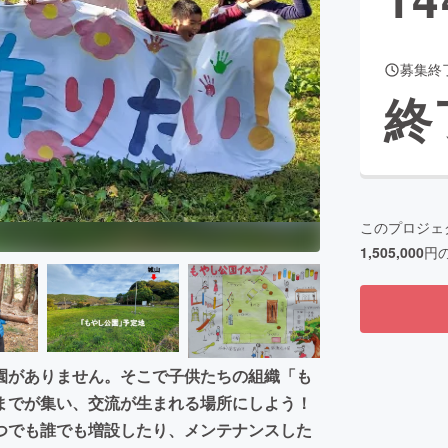
募集終
CAMPFIRE for Social Good
CAMPFIRE Creation
終
CAMPFIREふるさと納税
machi-ya
コミュニティ
このプロジェ
1,505,000
円
園がありません。そこで子供たちの組織「も
までが集い、交流が生まれる場所にしよう！
つでも誰でも増設したり、メンテナンスした