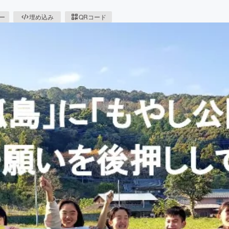
ピー
埋め込み
QRコード