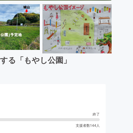
りする「もやし公園」
終了
支援者数
144
人