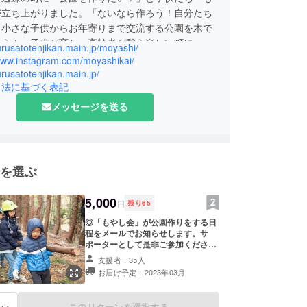
が立ち上がりました。「ないなら作ろう！自分たち
！小さな子供からお年寄りまで交流する公園を木で
よう！」子供が育ち、高齢者が憩う楽しい町に。
furusatotenjikan.main.jp/moyashi/
/www.instagram.com/moyashikai/
furusatotenjikan.main.jp/
引法に基づく表記
メッセージを送る
を選ぶ
5,000
円
残り
65
◎「もやし会」が公園作りをする日
程をメールでお知らせします。サ
ポーターとして是非ご参加くださ
い。 （期間：2023年3月13日～12
支援者：35人
月25日） ＊日程 ・所要時間：2023
お届け予定：2023年03月
年3月13日以降。詳細は事前にお知
らせします。 ＊場所 ：大分県国東
市国見町岐部536 国見ふるさと展
このリターンを選択する
る