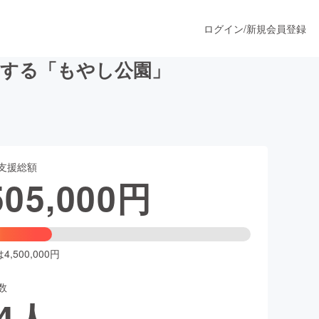
ログイン
/
新規会員登録
りする「もやし公園」
うすぐ公開されます
支援総額
プロダクト
505,000
円
ファッション
スポーツ
,500,000円
数
ア
ソーシャルグッド
4
人