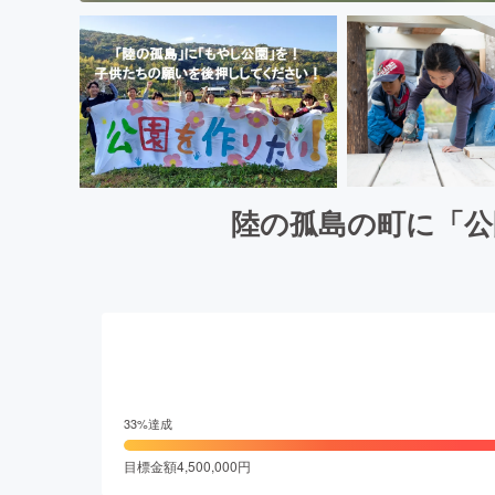
陸の孤島の町に「公
33
%達成
目標金額
4,500,000
円