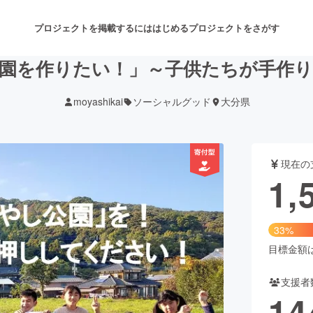
プロジェクトを掲載するには
はじめる
プロジェクトをさがす
園を作りたい！」～子供たちが手作
moyashikai
ソーシャルグッド
大分県
注目のリターン
注目の新着プロジェクト
募集終了が近いプロジェクト
も
現在の
音楽
舞台・パフォーマンス
1,
ゲーム・サービス開発
フード・飲食店
33%
書籍・雑誌出版
アニメ・漫画
目標金額は4
支援者
チャレンジ
ビューティー・ヘルスケ
14