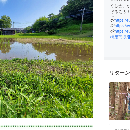
やし会」
で作ろう
手作りし
https://
https:/
https://
特定商取
リターン
詳細を見