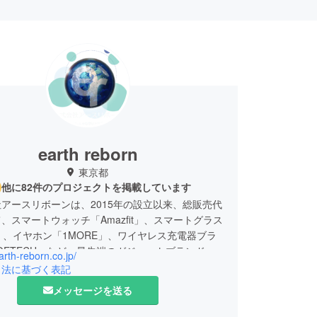
earth reborn
東京都
他に82件のプロジェクトを掲載しています
アースリボーンは、2015年の設立以来、総販売代
、スマートウォッチ「Amazfit」、スマートグラス
U」、イヤホン「1MORE」、ワイヤレス充電器ブラ
OETECH」など、最先端のガジェットブランドを
earth-reborn.co.jp/
り扱っております。
引法に基づく表記
メッセージを送る
、「世界中の優れたブランドを発掘し、日本市場
形で提供する。消費者とブランドの架け橋となり、