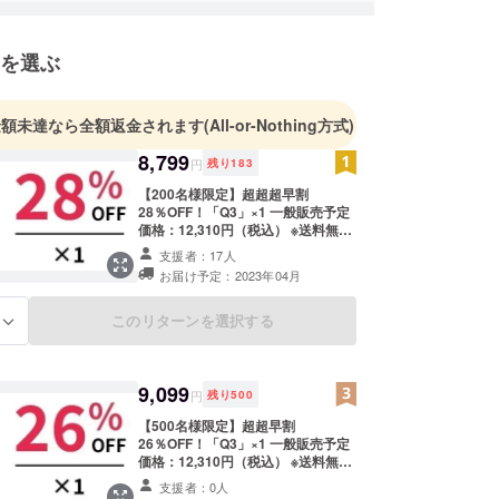
イフスタイルを創造する。」この理念のもと、社員
熱を持って事業に取り組んでいます。
を選ぶ
スリボーン（Earth Reborn）」には、「地球全
を願う」という想いが込められています。私たち
金額未達なら全額返金されます
(All-or-Nothing方式)
社会から世界へと貢献できるグローバル企業を目指
8,799
地域での慈善活動や、貧困・差別といった社会課題
円
残り
183
も微力ながら取り組んでおります。
【200名様限定】超超超早割
28％OFF！「Q3」×1 一般販売予定
価格：12,310円（税込） ※送料無料
、皆さまの温かいご支援を賜りますよう、心より
（日本国内限定） 内容物： 「Q3」
支援者：17人
し上げます。
本体×1 USB Type-C充電ケーブル×1
お届け予定：2023年04月
日本語取扱説明書×1
このリターンを選択する
る
9,099
円
残り
500
【500名様限定】超超早割
26％OFF！「Q3」×1 一般販売予定
価格：12,310円（税込） ※送料無料
（日本国内限定） 内容物： 「Q3」
支援者：0人
本体×1 USB Type-C充電ケーブル×1