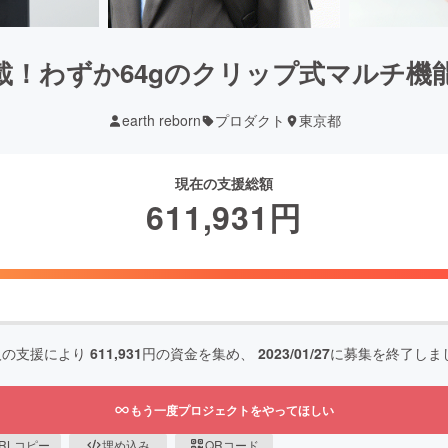
！わずか64gのクリップ式マルチ機
earth reborn
プロダクト
東京都
現在の支援総額
611,931
円
人の支援により
611,931
円の資金を集め、
2023/01/27
に募集を終了しま
もう一度プロジェクトをやってほしい
RLコピー
埋め込み
QRコード