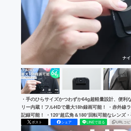
まちづくり・地域活性化
・手のひらサイズかつわずか64g超軽量設計、便利な
リー内蔵！フルHDで最大18h録画可能！ ・赤外線
記録可能！ ・120°超広角＆180°回転可能なレン
ポスト
シェア
LINEで送る
URLコ