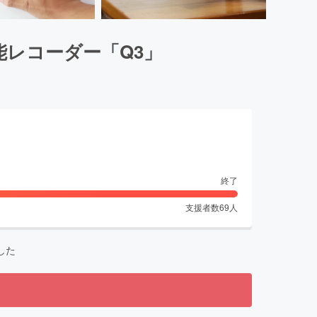
能レコーダー「Q3」
終了
支援者数
69
人
した