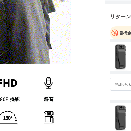
豊かなラ
一同、情
リターン
社名「アー
体の調和
目標
は、地域
し、貧困
の改善に
今後とも
お願い申
詳細を見