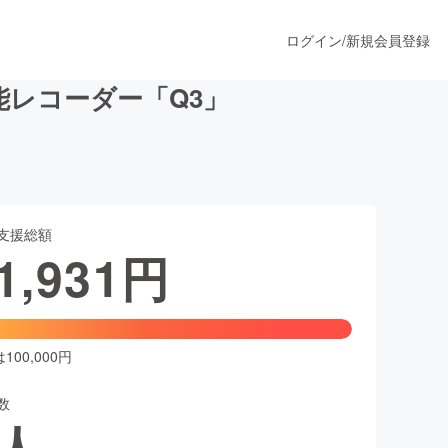
ログイン
/
新規会員登録
能レコーダー「Q3」
うすぐ公開されます
支援総額
プロダクト
1,931
円
ファッション
スポーツ
00,000円
数
ア
ソーシャルグッド
人