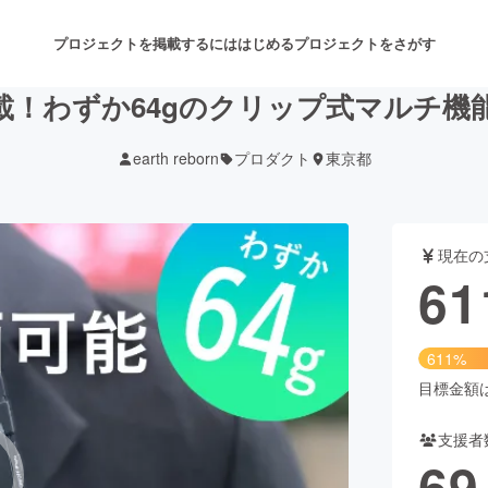
プロジェクトを掲載するには
はじめる
プロジェクトをさがす
！わずか64gのクリップ式マルチ機
earth reborn
プロダクト
東京都
注目のリターン
注目の新着プロジェクト
募集終了が近いプロジェクト
も
現在の
音楽
舞台・パフォーマンス
61
ゲーム・サービス開発
フード・飲食店
611%
書籍・雑誌出版
アニメ・漫画
目標金額は1
支援者
チャレンジ
ビューティー・ヘルスケ
69