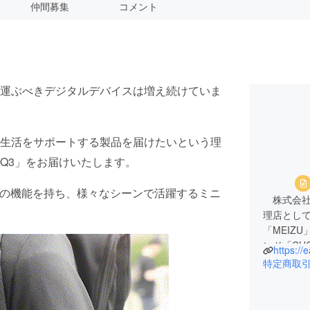
仲間募集
コメント
運ぶべきデジタルデバイスは増え続けていま
生活をサポートする製品を届けたいという理
Q3」をお届けいたします。
つの機能を持ち、様々なシーンで活躍するミニ
株式会社
理店として
「MEIZ
ンド「CH
https://
幅広く取
特定商取
私たちは
に最適な