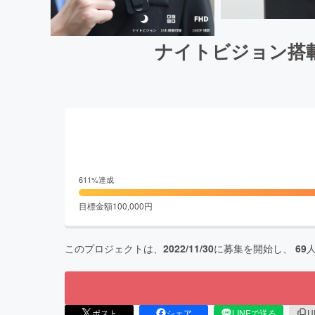
ナイトビジョン搭載
611
%達成
目標金額
100,000
円
このプロジェクトは、
2022/11/30
に募集を開始し、
69
ポスト
シェア
LINEで送る
U