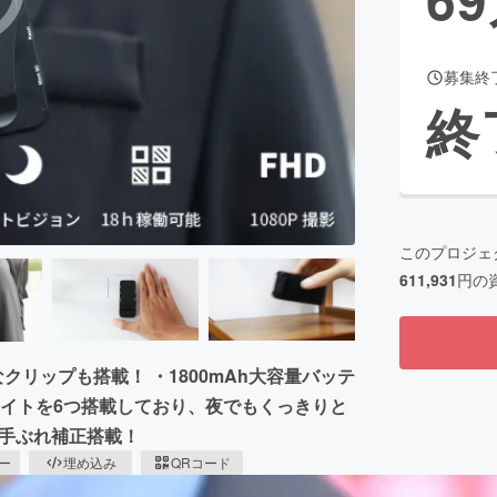
募集終
CAMPFIRE for Social Good
CAMPFIRE Creation
終
CAMPFIREふるさと納税
machi-ya
コミュニティ
このプロジェ
611,931
円の
クリップも搭載！ ・1800mAh大容量バッテ
ライトを6つ搭載しており、夜でもくっきりと
ズ・手ぶれ補正搭載！
ピー
埋め込み
QRコード