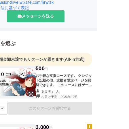
illusiondrive.wixsite.com/hrwtsk
引法に基づく表記
メッセージを送る
を選ぶ
標金額未達でもリターンが届きます
(All-in方式)
500
円
お手軽な支援コースです。 クレジッ
ト記載の他、支援者限定ページを閲
覧できます。 このコースにはゲーム
本編は付属しません。ご注意くださ
支援者：1人
い！ 備考欄にエンドクレジットに載
お届け予定：2023年12月
せたいお名前をご記載ください。 ※
希望のお名前がない場合、
CAMPFIREのアカウント名を記載さ
このリターンを選択する
る
せていただきます。 ◆リターン内容
◆ クレジット記載 支援者限定ペー
ジ閲覧権
3,000
円