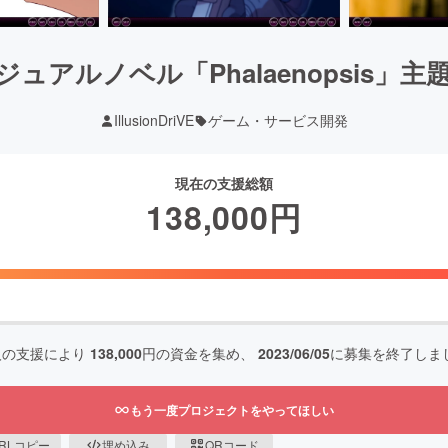
ュアルノベル「Phalaenopsis」
IllusionDriVE
ゲーム・サービス開発
現在の支援総額
138,000
円
人の支援により
138,000
円の資金を集め、
2023/06/05
に募集を終了しま
もう一度プロジェクトをやってほしい
RLコピー
埋め込み
QRコード