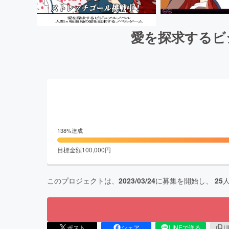
愛を探求するビジ
138
%達成
目標金額
100,000
円
このプロジェクトは、
2023/03/24
に募集を開始し、
25
ポスト
シェア
LINEで送る
U