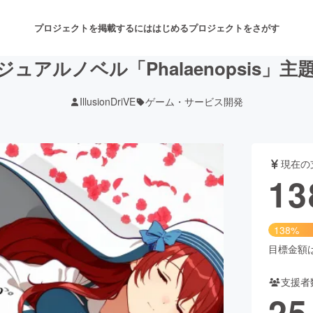
プロジェクトを掲載するには
はじめる
プロジェクトをさがす
ュアルノベル「Phalaenopsis」
IllusionDriVE
ゲーム・サービス開発
注目のリターン
注目の新着プロジェクト
募集終了が近いプロジェクト
も
現在の
音楽
舞台・パフォーマンス
13
ゲーム・サービス開発
フード・飲食店
138%
書籍・雑誌出版
アニメ・漫画
目標金額は1
支援者
チャレンジ
ビューティー・ヘルスケ
25