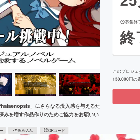
募集終
CAMPFIRE for Social Good
CAMPFIRE Creation
終
CAMPFIREふるさと納税
machi-ya
コミュニティ
このプロジェ
138,000
円の
laenopsis」にさらなる没入感を与えるた
り深みを増す作品作りのためご協力をお願いい
ピー
埋め込み
QRコード