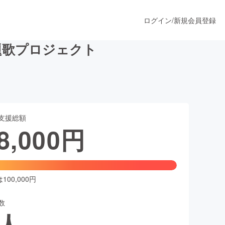
ログイン
/
新規会員登録
主題歌プロジェクト
うすぐ公開されます
支援総額
プロダクト
8,000
円
ファッション
スポーツ
00,000円
数
ア
ソーシャルグッド
人