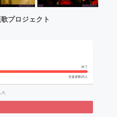
主題歌プロジェクト
終了
支援者数
25
人
した