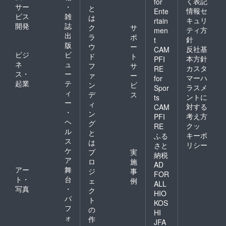
く表記
for
サー
・
と
情報セ
Ente
ビス
雑
は
キュリ
rtain
開発
誌
ク
サ
ティ方
men
出
ラ
ポ
針
t
版
ウ
ー
反社基
CAM
ビジ
ビ
ド
ト
本方針
PFI
ネ
ュ
フ
サ
カスタ
RE
ス・
ー
ァ
ー
マーハ
for
起業
テ
ン
ビ
ラスメ
Spor
ィ
デ
ス
ントに
ts
ー
ィ
対する
CAM
・
ン
考え方
PFI
ヘ
グ
クッ
RE
ル
と
キーポ
ふる
ス
は
リシー
さと
ケ
プ
実
納税
ア
ロ
施
AD
アー
舞
ジ
事
FOR
ト・
台
ェ
例
ALL
写真
・
ク
HIO
パ
ト
KOS
フ
の
HI
ォ
作
JFA