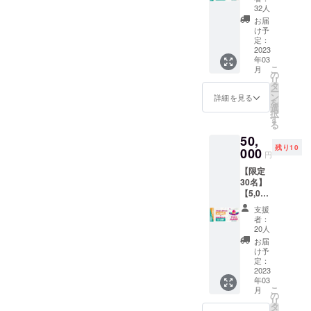
いてく
ご来場
32人
る！】
にオス
お届
グラン
スメで
け予
ピング
す。 ※
定：
33,000
2023
使用期
年03
円利用
限：1年
こ
月
券：金
間
の
リ
額
タ
ー
30,000
ン
詳細を見る
を
円 グラ
選
択
ンピン
す
る
グ利用
50,
券3万円
残り10
＋館内
000
円
利用券
【限定
3,000円
30名】
付き
【5,000
カップ
円利用
ルや友
支援
券が付
人、
者：
いてく
ファミ
20人
る！】
リーで
お届
グラン
のご来
け予
ピング
場にオ
定：
55,000
2023
ススメ
年03
円利用
です。
こ
月
券：金
※使用期
の
リ
額
限：1年
タ