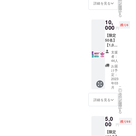
ー
50,000
間
ン
詳細を見る
を
円 グラ
選
択
ンピン
す
る
グ利用
10,
券5万円
残り6
＋館内
000
円
利用券
【限定
5,000円
50名】
付き 友
【1,000
人同士
円利用
やファ
支援
券が付
ミリー
者：
いてく
でのご
44人
る！】
来場に
お届
オート
オスス
け予
キャン
メで
定：
プ場
2023
す。 ※
年03
11,000
使用期
こ
月
円利用
限：1年
の
リ
券：金
間
タ
ー
額
ン
詳細を見る
を
10,000
選
択
円 キャ
す
る
ンプ場
5,0
利用券
残り98
10,000
00
円
円＋館
【限定
内利用