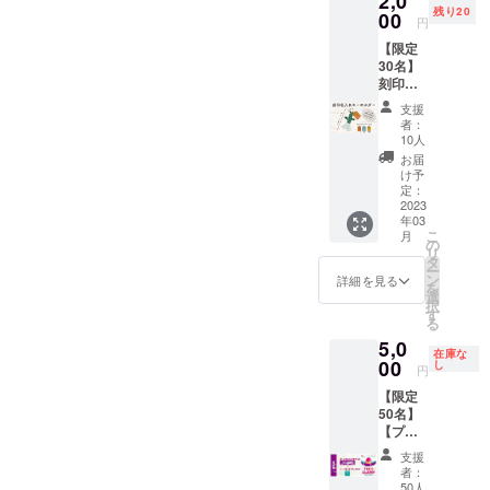
2,0
び添加
残り20
ナル
00
物等の
円
フォー
食品表
【限定
ク 1つ
示はお
30名】
・オリ
届け商
刻印名
ジナル
品のラ
入れ
アク
ベルに
支援
キーホ
ティブ
表記さ
者：
ル
マグ 2
れます
10人
ダー
つ 配送
お届
金額
料込み
け予
2,000円
各商
定：
(配送料
2023
品、
年03
込み) メ
TACOG
こ
月
キシカ
LAMP
の
リ
ンな可
オリジ
タ
ー
愛いサ
ナルロ
ン
詳細を見る
を
ボテン
ゴ入り
選
択
キーホ
商品と
す
る
ルダー
なりま
5,0
です。
す。
在庫な
オレン
00
し
円
ジ・水
【限定
色・黄
50名】
色の3種
【プレ
類の色
ゼント
から選
支援
付き】
べる名
者：
オート
札には
50人