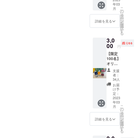
額
び添加
年03
10,000
物等の
こ
月
円 ・元
食品表
の
リ
気豚
示はお
タ
ー
ロース
届け商
ン
詳細を見る
を
600g（
品のラ
選
択
100g×6
ベルに
す
る
枚） ・
表記さ
3,0
元気豚
れます
残り66
肩ロー
00
円
ス
【限定
600g（
100名】
100g×6
オリジ
枚） ・
ナル
元気豚
支援
グッズ
バラ肉
者：
セッ
600g（
34人
ト 金
300g×2
お届
額3,000
つ） ・
け予
円 ・オ
元気豚
定：
リジナ
2023
トント
年03
ルラン
ロ
こ
月
タン 1
600g（
の
リ
つ ・オ
300g×2
タ
ー
リジナ
つ） 配
ン
詳細を見る
を
ルス
送料込
選
択
プーン
み ※原
す
る
1つ ・
材料及
オリジ