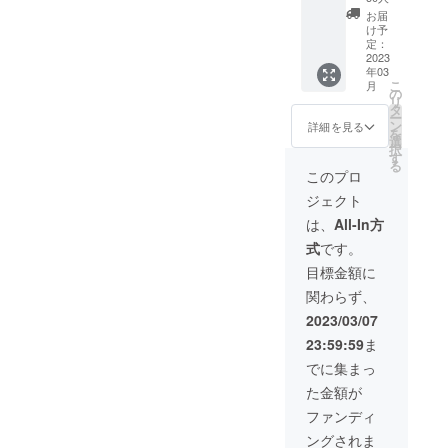
キャン
好きな
お届
プ場
文字を
け予
5,000円
入れら
定：
利用
2023
れま
年03
券：金
す。 ※
こ
月
額5,000
数字・
の
リ
円 キャ
アル
タ
ー
ンプ場
ファ
ン
詳細を見る
を
利用券
ベット
選
択
5,000円
のみ ※
す
る
＋シー
備考欄
このプロ
クレッ
に①名
ジェクト
トプレ
札の色
ゼント
と②彫
は、
All-In方
（※プレ
刻する
式
です。
ゼント
文字を
は受付
記載し
目標金額に
時フロ
てくだ
関わらず、
ントに
さい。
てお渡
2023/03/07
しいた
23:59:59
ま
しま
す） ソ
でに集まっ
ロキャ
た金額が
ンプや
友人同
ファンディ
士での
ングされま
ご来場