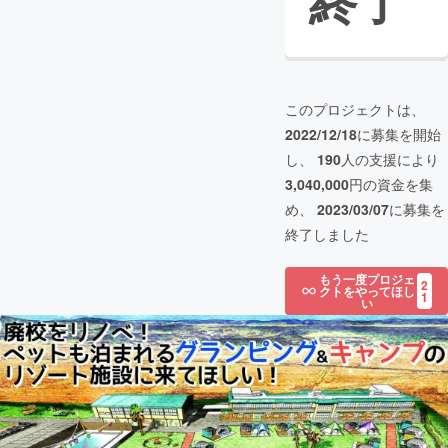
終了
このプロジェクトは、
2022/12/18
に募集を開始
し、
190
人の支援により
3,040,000
円の資金を集
め、
2023/03/07
に募集を
終了しました
もう一度プロジェ
2
クトをやってほし
1
い