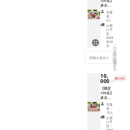
100名】
券1,000
多古町
円付き
名物
友人同
支援
「元気
士や
者：
豚」
ファミ
2人
BBQ
リー、
お届
セット3
または
け予
人前 金
ソロで2
定：
額5,000
2023
回以上
年03
円 ・元
ご来場
こ
月
気豚
する方
の
リ
ロース
にオス
タ
ー
300g（
スメで
ン
詳細を見る
を
100g×3
す。 ※
選
択
枚） ・
使用期
す
る
元気豚
限：1年
10,
肩ロー
間
残り88
ス
000
円
300g（
【限定
100g×3
100名】
枚） ・
多古町
元気豚
名物
トント
支援
「元気
ロ 200g
者：
豚」
1つ 配
12人
BBQ
送料込
お届
セット6
み ※原
け予
人前 金
材料及
定：
2023