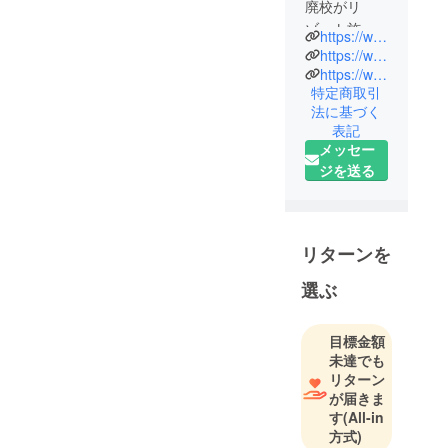
廃校がリ
ゾート施設
https://www.tacoglamp.com/
『TACO
https://www.instagram.com/tacoglamp/
GLAMP THE
https://www.tiktok.com/@tacoglamp
特定商取引
MEXICO』と
法に基づく
して生まれ
表記
変わりま
メッセー
す。グラン
ジを送る
ピング施設
とオート
キャンプ場
が併設され
リターンを
た千葉県最
選ぶ
大級の新し
い施設で
す。サウナ
目標金額
やプール、
未達でも
リターン
ナイトバー
が届きま
など設備も
す
(All-in
たくさん。
方式)
メキシカン