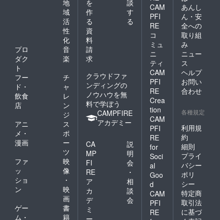
地
を
談
CAM
あんし
域
作
す
PFI
ん・安
活
る
る
RE
全への
性
資
コ
取り組
化
料
ミュ
み
プロ
音
請
ニ
ニュー
ダク
楽
求
ティ
ス
ト
CAM
ヘルプ
クラウドファ
フー
チ
PFI
お問い
ンディングの
ド・
ャ
RE
合わせ
ノウハウを無
飲食
レ
Crea
料で学ぼう
店
ン
tion
各種規定
CAMPFIRE
ジ
CAM
アカデミー
アニ
ス
利用規
PFI
メ・
ポ
約
RE
漫画
ー
CA
説
細則
for
ツ
MP
明
プライ
Soci
ファ
映
FI
会
バシー
al
ッ
像
RE
・
ポリ
Goo
ショ
・
ア
相
シー
d
ン
映
カ
談
特定商
CAM
画
デ
会
取引法
PFI
ゲー
書
ミ
に基づ
RE
ム・
籍
ー