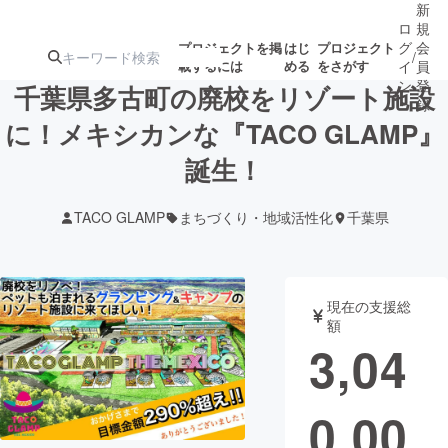
新
ロ
規
グ
会
プロジェクトを掲
はじ
プロジェクト
/
載するには
める
をさがす
イ
員
ン
登
千葉県多古町の廃校をリゾート施設
録
に！メキシカンな『TACO GLAMP』
誕生！
人気のプロ
注目のリ
注目の新着プロ
募集終了が近いプ
もうすぐ公開
ジェクト
ターン
ジェクト
ロジェクト
されます
TACO GLAMP
まちづくり・地域活性化
千葉県
アート・写真
音楽
現在の支援総
テクノロジー・ガジェット
ゲーム・サ
額
3,04
映像・映画
書籍・雑誌
0,00
ビジネス・起業
チャレンジ