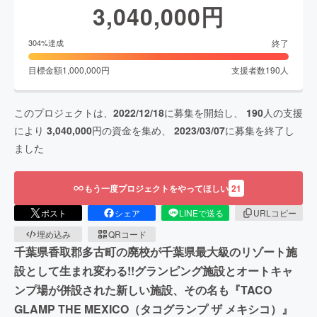
3,040,000
円
終了
304
%達成
目標金額
1,000,000
円
支援者数
190
人
このプロジェクトは、
2022/12/18
に募集を開始し、
190
人の支援
により
3,040,000
円の資金を集め、
2023/03/07
に募集を終了し
ました
もう一度プロジェクトをやってほしい
21
ポスト
シェア
LINEで送る
URLコピー
埋め込み
QRコード
千葉県香取郡多古町の廃校が千葉県最大級のリゾート施
設として生まれ変わる!!グランピング施設とオートキャ
ンプ場が併設された新しい施設、その名も『TACO
GLAMP THE MEXICO（タコグランプ ザ メキシコ）』