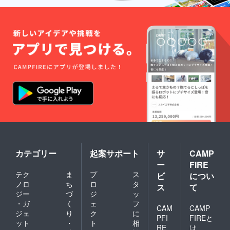
カテゴリー
起案サポート
サ
CAMP
ー
FIRE
テク
ま
プ
ス
ビ
につい
ノロ
ち
ロ
タ
ス
て
ジー
づ
ジ
ッ
・ガ
く
ェ
フ
CAM
CAMP
ジェ
り
ク
に
PFI
FIREと
ット
・
ト
相
RE
は