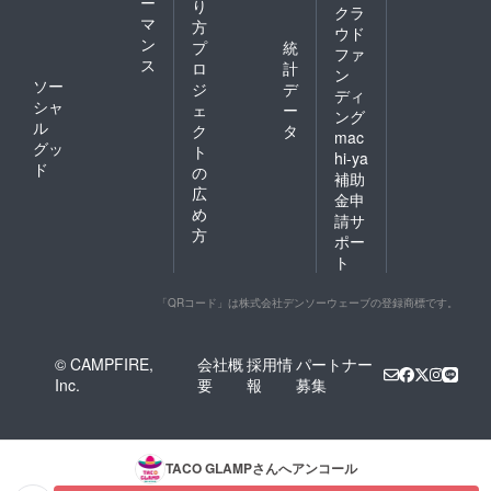
ー
り
クラ
マ
方
ウド
ン
プ
統
ファ
ス
ロ
計
ン
ソー
ジ
デ
ディ
シャ
ェ
ー
ング
ル
ク
タ
mac
グッ
ト
hi-ya
ド
の
補助
広
金申
め
請サ
方
ポー
ト
「QRコード」は株式会社デンソーウェーブの登録商標です。
© CAMPFIRE,
会社概
採用情
パートナー
Inc.
要
報
募集
TACO GLAMP
さんへアンコール