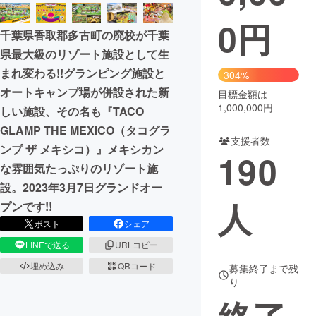
0
円
まちづくり・地域活性化
千葉県香取郡多古町の廃校が千葉
県最大級のリゾート施設として生
CAMPFIRE for Social Good
CAMPFIRE Creation
まれ変わる!!グランピング施設と
304%
CAMPFIREふるさと納税
machi-ya
コミュニティ
オートキャンプ場が併設された新
目標金額は
1,000,000円
しい施設、その名も『TACO
GLAMP THE MEXICO（タコグラ
支援者数
ンプ ザ メキシコ）』メキシカン
190
な雰囲気たっぷりのリゾート施
設。2023年3月7日グランドオー
人
プンです!!
ポスト
シェア
LINEで送る
URLコピー
埋め込み
QRコード
募集終了まで残
り