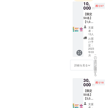
10,
なリゾート
残り37
000
円
施設で非日
【限定
常を味わえ
50名】
ます。2023
【1,000
円利用
年3月7日グ
支援
券が付
者：
ランドオー
いてく
13人
プンです！
る！】
お届
グラン
け予
ピング
定：
11,000
2023
年03
円利用
こ
月
券： 金
の
リ
額
タ
ー
10,000
ン
詳細を見る
を
円 グラ
選
択
ンピン
す
る
グ利用
30,
券1万円
残り18
＋館内
000
円
利用券
【限定
1,000円
50名】
付き
【3,000
カップ
円利用
ルや友
支援
券が付
人での
者：