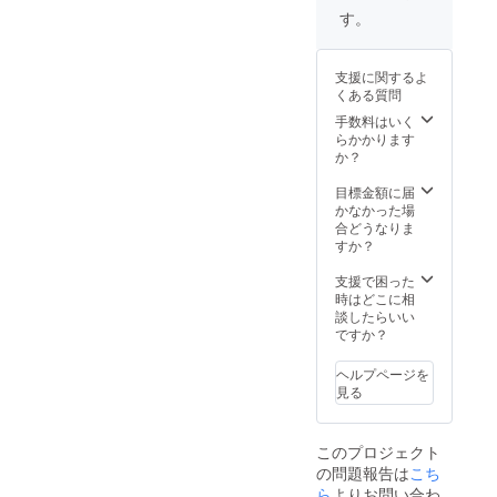
にオス
す。
スメで
す。 ※
使用期
支援に関するよ
限：1年
くある質問
間
手数料はいく
らかかります
か？
目標金額に届
かなかった場
合どうなりま
すか？
支援で困った
時はどこに相
談したらいい
ですか？
ヘルプページを
見る
このプロジェクト
の問題報告は
こち
ら
よりお問い合わ