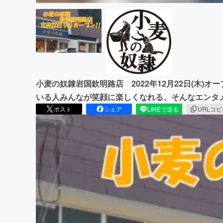
小麦の奴隷岩国欽明路店 2022年12月22日(木)
いる人みんなが笑顔に楽しくなれる、そんなエンタ
ポスト
シェア
LINEで送る
URLコ