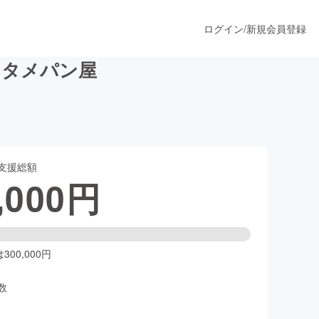
ログイン
/
新規会員登録
ンタメパン屋
うすぐ公開されます
支援総額
プロダクト
,000
円
ファッション
スポーツ
00,000円
数
ア
ソーシャルグッド
人