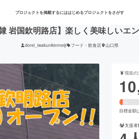
プロジェクトを掲載するには
はじめる
プロジェクトをさがす
隷 岩国欽明路店】楽しく美味しいエ
dorei_iwakunikinmeiji
フード・飲食店
山口県
注目のリターン
注目の新着プロジェクト
募集終了が近いプロジェクト
も
現在の
音楽
舞台・パフォーマンス
10
ゲーム・サービス開発
フード・飲食店
3%
書籍・雑誌出版
アニメ・漫画
目標金額は3
支援者
チャレンジ
ビューティー・ヘルスケ
4