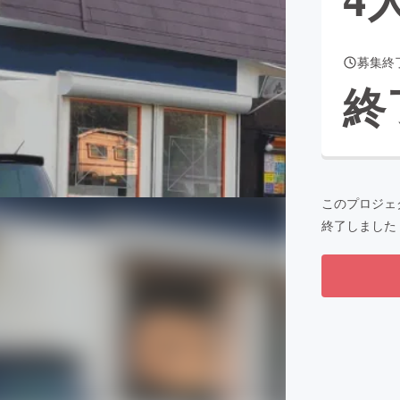
募集終
CAMPFIRE for Social Good
CAMPFIRE Creation
終
CAMPFIREふるさと納税
machi-ya
コミュニティ
このプロジェ
終了しました