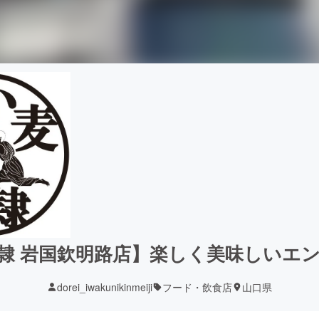
隷 岩国欽明路店】楽しく美味しいエ
dorei_iwakunikinmeiji
フード・飲食店
山口県