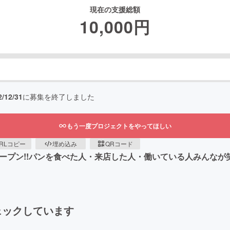
現在の支援総額
10,000
円
2/12/31
に募集を終了しました
もう一度プロジェクトをやってほしい
RLコピー
埋め込み
QRコード
木)オープン!!パンを食べた人・来店した人・働いている人みん
ェックしています