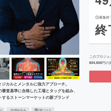
募集終
CAMPFIRE for Social Good
CAMPFIRE Creation
終
CAMPFIREふるさと納税
machi-ya
コミュニティ
このプロジェ
854,600
円の
ィジカルとメンタルに強力アプローチ。
の審査基準に合格した工場とタッグを組み、
トするストーンマーケットの新ブランド
ピー
埋め込み
QRコード