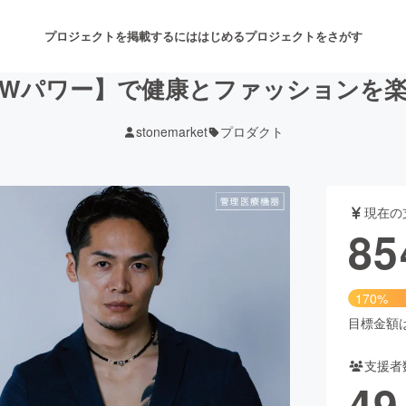
プロジェクトを掲載するには
はじめる
プロジェクトをさがす
Wパワー】で健康とファッションを
stonemarket
プロダクト
注目のリターン
注目の新着プロジェクト
募集終了が近いプロジェクト
も
現在の
音楽
舞台・パフォーマンス
85
ゲーム・サービス開発
フード・飲食店
170%
書籍・雑誌出版
アニメ・漫画
目標金額は5
支援者
チャレンジ
ビューティー・ヘルスケ
49