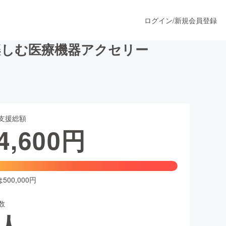
ログイン
/
新規会員登録
楽しむ医療機器アクセリー
うすぐ公開されます
支援総額
プロダクト
4,600
円
ファッション
スポーツ
00,000円
数
ア
ソーシャルグッド
人