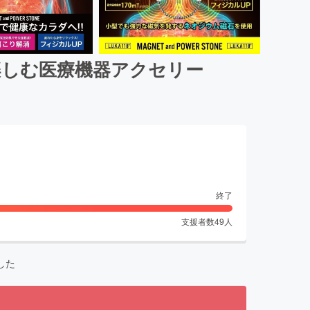
楽しむ医療機器アクセリー
終了
支援者数
49
人
した