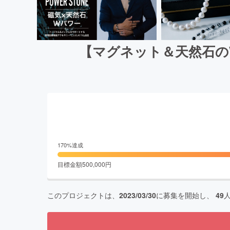
【マグネット＆天然石の
170
%達成
目標金額
500,000
円
このプロジェクトは、
2023/03/30
に募集を開始し、
49