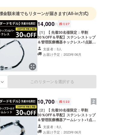
標金額未達でもリターンが届きます
(All-in方式)
14,000
円
残り
27
［1］【 先着30名様限定：早割
30％OFF＆早配】ステンレストップ
＆管理医療機器ネックレス×1点販売
予定価格￥20,300（税・送料込）の
支援者：3人
ところ、CAMPFIRE支援者様限定
お届け予定：2023年06月
30％OFFの￥14,000（税・送料込）
にて承ります。 ■お届け予定：2023
年6月末までに発送 ■シルバー・
ゴールドカラーのどちらかをお選び
頂下さい。 ■管理医療機器
225AGBZX00088A04 ※医家、医療
このリターンを選択する
る
機器向けではございません。
10,700
円
残り
22
［2］【 先着30名様限定：早割
30％OFF＆早配】ステンレストップ
＆管理医療機器アームレット×1点販
売予定価格￥15,350（税・送料込）
支援者：8人
のところ、CAMPFIRE支援者様限定
お届け予定：2023年06月
30％OFFの￥10,700（税・送料込）