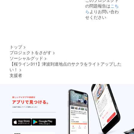
このプロジェクト
要」と備考欄に
の問題報告は
こち
ご記入くださ
ら
よりお問い合わ
い。 ★ライト
アップした動画
せください
については、3月
11日と4月の満
開時のものをお
送りいたしま
す。 ≪記入例≫
看板：高田桜
トップ
>
子、掲載名：高
プロジェクトをさがす
>
田桜子 または、
ソーシャルグッド
>
看板：高田桜
【桜ライン311】津波到達地点のサクラをライトアップした
子、掲載名：掲
い！
>
載不要
支援者