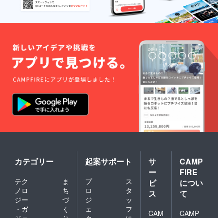
カテゴリー
起案サポート
サ
CAMP
ー
FIRE
テク
ま
プ
ス
ビ
につい
ノロ
ち
ロ
タ
ス
て
ジー
づ
ジ
ッ
・ガ
く
ェ
フ
CAM
CAMP
ジェ
り
ク
に