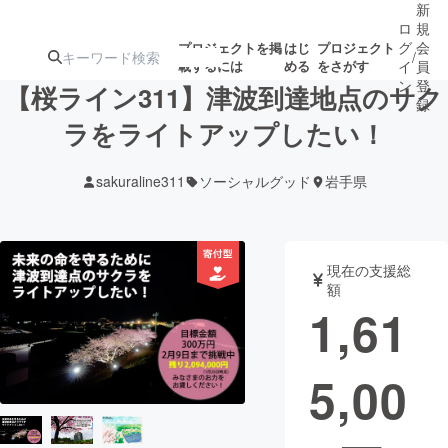
新
ロ
規
グ
会
プロジェクトを掲
はじ
プロジェクト
/
載するには
める
をさがす
イ
員
ン
登
【桜ライン311】津波到達地点のサク
録
ラをライトアップしたい！
人気のプロ
注目のリ
注目の新着プロ
募集終了が近いプ
もうすぐ公開
sakuraline311
ソーシャルグッド
岩手県
ジェクト
ターン
ジェクト
ロジェクト
されます
アート・写真
音楽
現在の支援総
額
1,61
テクノロジー・ガジェット
ゲーム・サ
5,00
映像・映画
書籍・雑誌
ビジネス・起業
チャレンジ