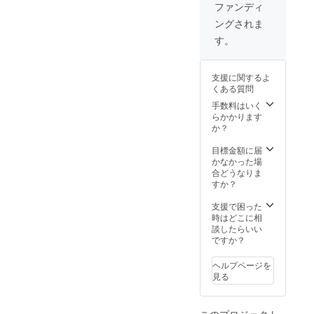
ついては、絵柄
ファンディ
入ください。希
等はお選びでき
望されない場合
ングされま
ません。予めご
は、「掲載不
了承ください。
す。
要」と備考欄に
★看板（サイ
ご記入くださ
ン）への表記
い。 ★ライト
は、（例）皆さ
支援に関するよ
アップした動画
まのご支援のも
くある質問
については、3月
と設置されまし
11日と4月の満
手数料はいく
た。○○○○様 文言
開時のものをお
らかかります
が変わる場合が
送りいたしま
か？
ありますが、希
す。 ≪記入例≫
望された方のご
看板：高田桜
目標金額に届
氏名を記載しま
子、掲載名：高
かなかった場
す。 ★活動報告
田桜子 または、
合どうなりま
書のお届けは11
看板：高田桜
すか？
月～12月頃にな
子、掲載名：掲
ります。 ★看板
載不要
支援で困った
（サイン）の設
時はどこに相
置は5月頃を予定
談したらいい
しています。 ★
ですか？
氏名掲載をご希
望の方は、必ず
備考欄にご希望
ヘルプページを
のお名前をご記
見る
入ください。希
望されない場合
は、「掲載不