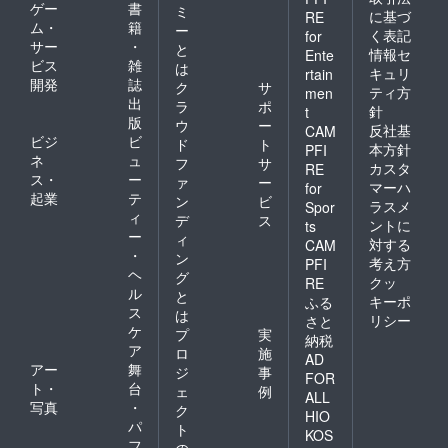
ゲー
書
ミ
に基づ
RE
ム・
籍
ー
く表記
for
サー
・
と
情報セ
Ente
ビス
雑
は
キュリ
rtain
開発
誌
ク
サ
ティ方
men
出
ラ
ポ
針
t
版
ウ
ー
反社基
CAM
ビジ
ビ
ド
ト
本方針
PFI
ネ
ュ
フ
サ
カスタ
RE
ス・
ー
ァ
ー
マーハ
for
起業
テ
ン
ビ
ラスメ
Spor
ィ
デ
ス
ントに
ts
ー
ィ
対する
CAM
・
ン
考え方
PFI
ヘ
グ
クッ
RE
ル
と
キーポ
ふる
ス
は
リシー
さと
ケ
プ
実
納税
ア
ロ
施
AD
アー
舞
ジ
事
FOR
ト・
台
ェ
例
ALL
写真
・
ク
HIO
パ
ト
KOS
フ
の