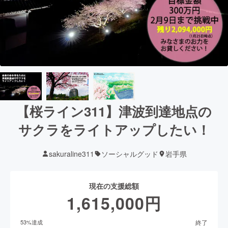
【桜ライン311】津波到達地点の
サクラをライトアップしたい！
sakuraline311
ソーシャルグッド
岩手県
現在の支援総額
1,615,000
円
終了
53
%達成