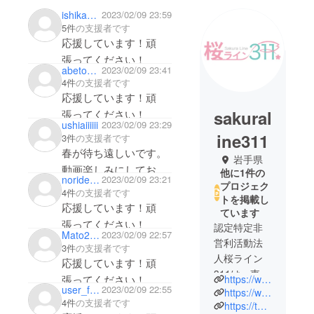
ishikawa_sun
2023/02/09 23:59
5件
の支援者です
応援しています！頑
張ってください！
abetomo0311
2023/02/09 23:41
4件
の支援者です
応援しています！頑
sakural
張ってください！
ushiaiiiiii
2023/02/09 23:29
ine311
3件
の支援者です
春が待ち遠しいです。
岩手県
動画楽しみにしており
他に1件の
norider03
2023/02/09 23:21
ます。
プロジェク
4件
の支援者です
トを掲載し
遠くから応援してま
応援しています！頑
ています
す！
張ってください！
認定特定非
Mato2022
2023/02/09 22:57
営利活動法
3件
の支援者です
人桜ライン
応援しています！頑
311は、東日
張ってください！
https://www.sakura-line311.org/
本大震災の
user_f93be22bb8b4
2023/02/09 22:55
https://www.facebook.com/sakuraline311
4件
の支援者です
津波により
https://twitter.com/sakuraline311