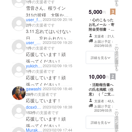
に減災や防
1件
の支援者です
す
満開時のものを
る
災について
お送りいたしま
雪音さん、桜ライン
5,000
す。
円
考えるきっ
311の皆様、大阪から
user_f11f4be5ec44
2023/02/09 20:16
かけを提供
・心のこもった
応援しています！頑
お礼メール ・寄
2件
の支援者です
していま
張ってください！又、
附金受領書 ・桜
3.11 忘れてはいけない
す。
をライトアップ
支援者：21人
日 忘れられない日
した際の動画 上
お届け予定：
user_781b3ce66654
2023/02/09 19:20
記をお届けいた
少額ですが 応援させ
こ
2023年03月
1件
の支援者です
の
します。 ★ライ
リ
て下さい
タ
トアップした動
応援しています！頑
ー
ン
画については、3
詳細を見る
これからも 見守って
を
張ってください！
選
月11日と4月の
択
yukichikimin
2023/02/09 19:15
います 頑張って下さ
す
満開時のものを
る
1件
の支援者です
お送りいたしま
10,000
す。
応援しています！頑
円
張ってください！
・活動報告書へ
gawashi
2023/02/09 18:46
の氏名掲載（任
28件
の支援者です
意） （「ご支援
いただいた皆さ
応援しています！
支援者：42人
ま」ページへ記
お届け予定：
dcsx0123
2023/02/09 18:38
載する予定で
こ
2023年03月
153件
の支援者です
の
す） ・心のこ
リ
タ
もったお礼メー
応援しています！頑
ー
ン
ル ・寄附金受領
詳細を見る
を
張ってください！
選
書 ・桜をライト
択
Murakami_Norimitsu
2023/02/09 17:44
す
アップした際の