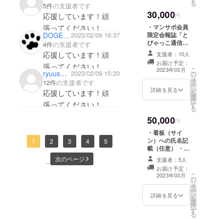
る
5件
の支援者です
動画 上記をお届
30,000
応援しています！頑
けいたします。
円
★活動報告書の
張ってください！
・マンサポ会員
お届けは11月～
DOGEGG
2023/02/09 16:37
限定会報誌「と
12月頃になりま
びゃっこ通信」
4件
の支援者です
す。 ★氏名掲載
春号・秋号 ・活
応援しています！頑
をご希望の方
支援者：10人
動報告書への氏
は、必ず備考欄
お届け予定：
張ってください！
名記載（任意）
こ
にご希望のお名
2023年03月
ryuusuke0827
2023/02/09 15:20
の
（「ご支援いた
リ
前をご記入くだ
タ
だいた皆さま」
12件
の支援者です
ー
さい。希望され
ン
ページへ記載す
詳細を見る
応援しています！頑
を
ない場合は、
選
る予定です） ・
択
「掲載不要」と
張ってください！
す
心のこもったお
る
備考欄にご記入
礼メール ・寄附
ください。 ★ラ
50,000
金受領書 ・桜を
円
イトアップした
ライトアップし
動画について
・看板（サイ
た際の動画 上記
は、3月11日と4
ン）への氏名記
1
2
3
4
5
をお届けいたし
月の満開時のも
載（任意） ・マ
ます。 ★活動報
のをお送りいた
ンサポ会員限定
次のページ
告書のお届けは
支援者：5人
...
します。
会報誌「と
11月～12月頃に
お届け予定：
びゃっこ通信」
こ
なります。 ★氏
2023年03月
の
春号・秋号 ・活
リ
名掲載をご希望
タ
動報告書への氏
ー
の方は、必ず備
ン
名掲載（任意）
詳細を見る
を
考欄にご希望の
選
（「ご支援いた
択
お名前をご記入
す
だいた皆さま」
る
ください。希望
ページへ記載予