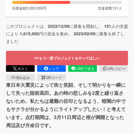
目標金額
3,000,000
円
支援者数
151
人
このプロジェクトは、
2022/12/09
に募集を開始し、
151
人の支援
により
1,615,000
円の資金を集め、
2023/02/09
に募集を終了し
ました
もう一度プロジェクトをやってほしい
ポスト
シェア
LINEで送る
URLコピー
埋め込み
QRコード
東日本大震災によって街と笑顔、そして明かりを一瞬に
して失った陸前高田。あの時の悲しみを2度と繰り返さ
ないため、私たちは避難の目印となるよう、暗闇の中で
もサクラが分かるようにライトアップしたい！と考えて
います。点灯期間は、3月11日周辺と桜が満開となった
周辺及び月命日です。