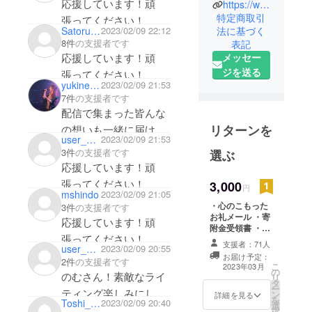
応援しています！頑
https://www.instagram.com/sakuraline311/?hl=ja
壊滅的な被
特定商取引
張ってください！
害にあった
Satoru Itou
2023/02/09 22:12
法に基づく
岩手県陸前
8件
の支援者です
表記
高田市で、
メッセー
応援しています！頑
震災の教訓
ジを送る
張ってください！
を伝承する
yukine22
2023/02/09 21:53
ため津波到
7件
の支援者です
配信で集まった皆んな
達地点に桜
を植樹し桜
リターンを
の想いも一緒に届けま
user_4da1c63f4de4
2023/02/09 21:53
並木（桜ラ
3件
の支援者です
選ぶ
イン）を作
応援しています！頑
る活動をし
張ってください！
3,000
円
ています。
mshindo
2023/02/09 21:05
「私たち
・心のこもった
3件
の支援者です
お礼メール ・寄
は、悔しい
応援しています！頑
附金受領書 ・桜
んです」
張ってください！
をライトアップ
支援者：71人
user_a220c7708ad4
2023/02/09 20:55
この言葉を
した際の動画 上
お届け予定：
2件
の支援者です
記をお届けいた
胸に、植樹
こ
2023年03月
の
します。 ★ライ
のむさん！素敵なライ
リ
を通し関
タ
トアップした動
ー
ティング楽しみにして
ン
画については、3
詳細を見る
わった方々
を
Toshi_Sakai
2023/02/09 20:40
選
月11日と4月の
ます！
択