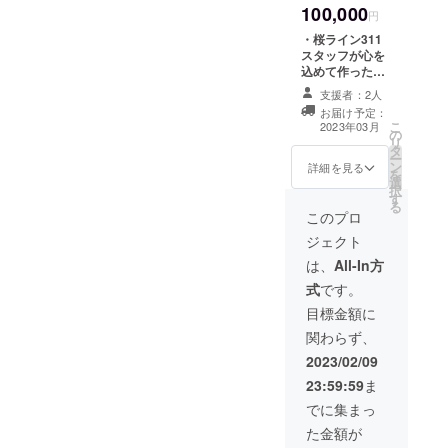
されない場合
100,000
定です） ・心の
円
は、「掲載不
こもったお礼
要」と備考欄に
・桜ライン311
メール ・寄附金
ご記入くださ
スタッフが心を
受領書 ・桜をラ
い。 ★ライト
込めて作った桜
イトアップした
アップした動画
の草木染めハン
際の動画 上記を
支援者：2人
については、3月
カチ ・看板（サ
お届けいたしま
お届け予定：
11日と4月の満
イン）への氏名
こ
す。 ★看板（サ
2023年03月
の
開時のものをお
記載（任意）
リ
イン）への表記
タ
送りいたしま
（大サイズ） ・
ー
は、（例）皆さ
ン
す。
マンサポ会員限
詳細を見る
を
まのご支援のも
選
定会報誌「と
択
と設置されまし
す
びゃっこ通信」
る
た。○○○○様 文言
春号・秋号 ・活
このプロ
が変わる場合が
動報告書への氏
ありますが、希
ジェクト
名掲載（任意）
望された方のご
（「ご支援いた
は、
All-In方
氏名を記載しま
だきた皆さま」
す。 ★活動報告
式
です。
ページへ記載予
書のお届けは11
定です） ・心の
目標金額に
月～12月頃にな
こもったお礼
ります。 ★看板
関わらず、
メール ・寄附金
（サイン）の設
受領書 ・桜をラ
2023/02/09
置は5月頃を予定
イトアップした
しています。 ★
23:59:59
ま
際の動画 上記を
氏名掲載をご希
お届けいたしま
でに集まっ
望の方は、必ず
す。 ★桜の草木
備考欄にご希望
た金額が
染めハンカチに
のお名前をご記