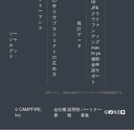
HI
ォ
作
JFA
ー
り
クラ
マ
方
ウド
ン
プ
統
ファ
ス
ロ
計
ン
ソー
ジ
デ
ディ
シャ
ェ
ー
ング
ル
ク
タ
mac
グッ
ト
hi-ya
ド
の
補助
広
金申
め
請サ
方
ポー
ト
「QRコード」は株式会社デンソーウェーブの登録商標です。
© CAMPFIRE,
会社概
採用情
パートナー
Inc.
要
報
募集