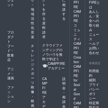
PFI
FIREと
ット
・
ト
相
RE
は
地
を
談
CAM
あんし
域
作
す
PFI
ん・安
活
る
る
RE
全への
性
資
コ
取り組
化
料
ミュ
み
プロ
音
請
ニ
ニュー
ダク
楽
求
ティ
ス
ト
CAM
ヘルプ
クラウドファ
フー
チ
PFI
お問い
ンディングの
ド・
ャ
RE
合わせ
ノウハウを無
飲食
レ
Crea
料で学ぼう
店
ン
tion
各種規定
CAMPFIRE
ジ
CAM
アカデミー
アニ
ス
利用規
PFI
メ・
ポ
約
RE
漫画
ー
CA
説
細則
for
ツ
MP
明
プライ
Soci
ファ
映
FI
会
バシー
al
ッ
像
RE
・
ポリ
Goo
ショ
・
ア
相
シー
d
ン
映
カ
談
特定商
CAM
画
デ
会
取引法
PFI