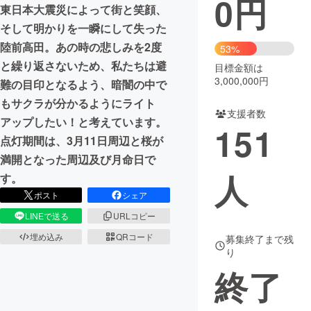
0
円
東日本大震災によって街と笑顔、
まちづくり・地域活性化
そして明かりを一瞬にして失った
陸前高田。あの時の悲しみを2度
53%
と繰り返さないため、私たちは避
目標金額は
CAMPFIRE for Social Good
CAMPFIRE Creation
3,000,000円
難の目印となるよう、暗闇の中で
CAMPFIREふるさと納税
machi-ya
コミュニティ
もサクラが分かるようにライト
支援者数
アップしたい！と考えています。
151
点灯期間は、3月11日周辺と桜が
満開となった周辺及び月命日で
人
す。
ポスト
シェア
LINEで送る
URLコピー
埋め込み
QRコード
募集終了まで残
り
終了