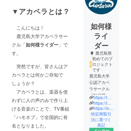
▼アカペラとは？
如何様
こんにちは！
ライ
鹿児島大学アカペラサー
ダー
クル「
如何様ライダー
」で
す。
鹿児島県
初めてのプ
ロジェクト
突然ですが、皆さんはア
です
カペラとは何かご存知で
鹿児島大学
公認アカペ
しょうか？
ラサークル
アカペラとは、楽器を使
『如何様ラ
https://twitter.com/IKASAMA_RIDER?t=lE16dne_vZkzT64p5uF7OA&s=06
わずに人の声のみで作り上
イダー』で
https://twitter.com/ikasama_fuyurai?t=vong9mEIvqOX0wrCfHL3uA&s=06
す！
げる音楽のことで、TV番組
https://instagram.com/ikasama_fuyurai01?igshid=YmMyMTA2M2Y=
特定商取引
私たちは、
「ハモネプ」で全国的に有
法に基づく
鹿児島県内
表記
名となりました。
の大学で唯
メッセー