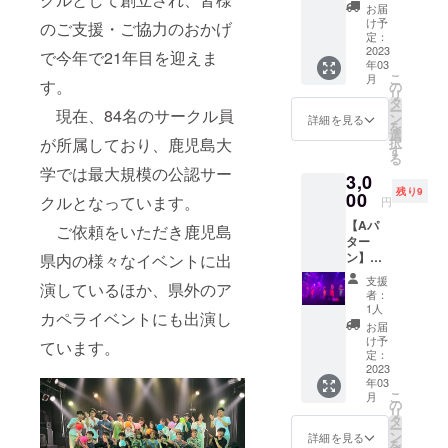
載 ※支
お届
援時に
け予
のご支援・ご協力のおかげ
必ず備
定：
考欄に
2023
で今年で21年目を迎えま
年03
ご希望
こ
月
のお名
す。
の
リ
前をご
タ
ー
現在、84名のサークル員
記入く
ン
詳細を見る
を
ださ
選
が所属しており、鹿児島大
択
い。
す
る
2．如何
学では最大規模の公認サー
3,0
様ライ
残り9
ダー限
00
クルとなっています。
円
定ポス
【Aパ
トカー
ご依頼をいただき鹿児島
ター
ド（直
ン】
県内の様々なイベントに出
筆メッ
1．エン
セージ
支援
演しているほか、県外のア
ドロー
付）
者：
ルにお
3．出演
1人
カペライベントにも出演し
名前
バンド
お届
（企業
からの
け予
ています。
名）掲
お礼の
定：
載 ※支
2023
動画 ※
年03
援時に
メール
こ
月
必ず備
にてお
の
リ
考欄に
送り致
タ
ー
お名前
しま
ン
詳細を見る
を