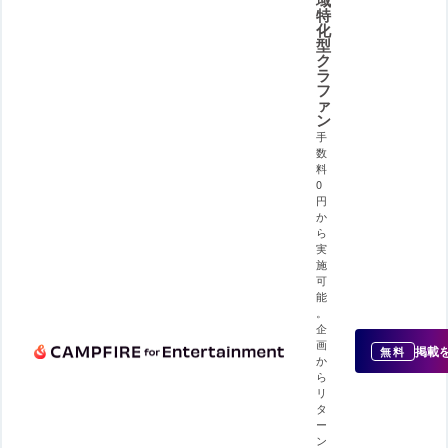
域
特
化
型
ク
ラ
フ
ァ
ン
手
数
料
0
円
か
ら
実
施
可
能
。
企
画
掲載
無料
か
ら
リ
タ
ー
ン