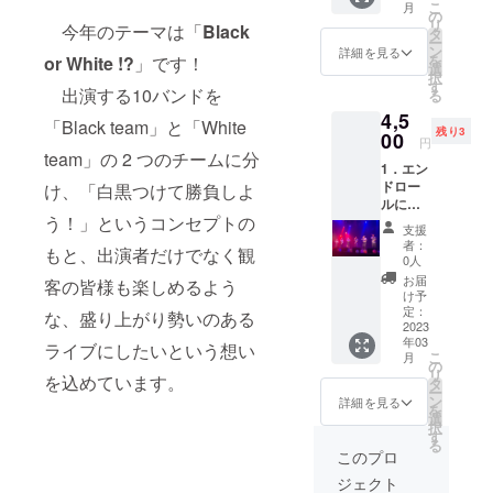
こ
月
のお名
ム（後
の
（11月
リ
今年のテーマは「
Black
前をご
日お届
タ
末時点
ー
記入く
けとな
ン
で1749
詳細を見る
を
or White !?
」です！
ださ
りま
選
人の
択
い。
す）
す
フォロ
出演する10バンドを
る
2．通常
4．企業
ワー）
4,5
チケッ
やイベ
にて単
「Black team」と「White
残り3
ト ※会
00
ントの
独冬ラ
円
場まで
宣伝 ※
team」の 2 つのチームに分
イブ開
1．エン
の交通
如何様
催後に
ドロー
け、「白黒つけて勝負しよ
費や宿
ライ
行いま
ルにお
泊費は
ダー公
す。
う！」というコンセプトの
名前
含まれ
式
支援
（企業
ませ
Twitter
者：
もと、出演者だけでなく観
名）掲
ん。 ※
（11月
0人
載 ※支
当日会
末時点
お届
客の皆様も楽しめるよう
援時に
場にご
で1749
け予
必ず備
来場い
定：
人の
な、盛り上がり勢いのある
考欄に
2023
ただけ
フォロ
年03
ご希望
ない場
ライブにしたいという想い
ワー）
こ
月
のお名
合の
の
にて単
リ
を込めています。
前をご
み、生
タ
独冬ラ
ー
記入く
配信で
ン
イブ開
詳細を見る
を
ださ
ご覧い
選
催後に
択
い。
ただけ
す
行いま
る
2．特別
ます。
す。
このプロ
招待チ
3．当日
ジェクト
ケット
の写真