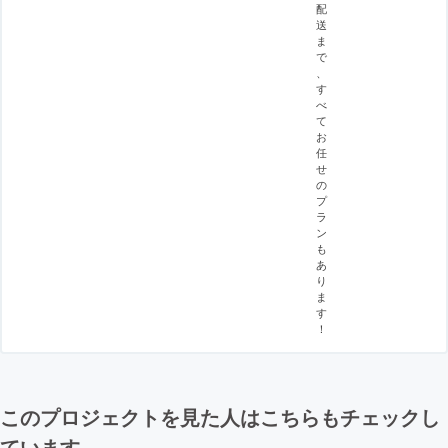
配
送
ま
で
、
す
べ
て
お
任
せ
の
プ
ラ
ン
も
あ
り
ま
す
！
このプロジェクトを見た人はこちらもチェックし
ています