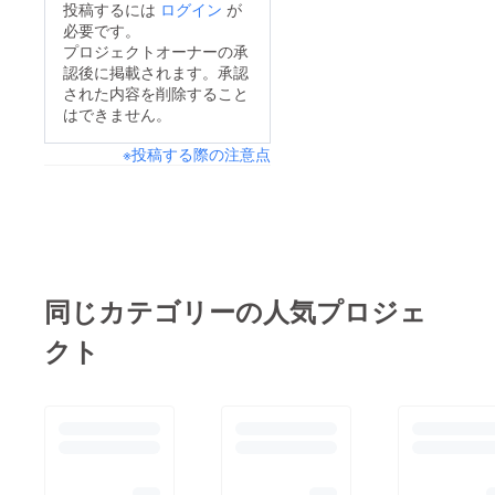
投稿するには
ログイン
が
てきました！開場にお
春告鳥泡沫メモリー
必要です。
越しいただく皆様、ぜ
salahto be...翡翠の瞳
プロジェクトオーナーの承
ひ明日のステージをお
認後に掲載されます。承認
Martini水面のリリィ
楽しみください！！最
された内容を削除すること
#001e43（審査中
はできません。
後までご覧いただき、
ACT）今年の冬ライブ
ありがとうございまし
※投稿する際の注意点
のテーマは【Black or
た！
White !?】！「Black
team」と「White
team」の2チームに分
かれて観客の皆様に投
票していただきます！
同じカテゴリーの人気プロジェ
チーム分けは以下の通
クト
りです！各バンド、ラ
イブ当日に向けて練習
に熱が入っておりま
す！ぜひ、ご期待くだ
さい！ご支援いただき
ありがとうございま