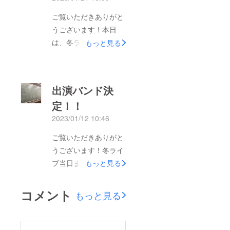
ご覧いただきありがと
うございます！本日
は、冬ライブ前日！と
もっと見る
いうことで、リハーサ
ルを行いました。その
様子を少しではありま
出演バンド決
すが、お届け致します
定！！
(^^)ちなみに下の写真
2023/01/12 10:46
は、SNSで公開したカ
ウントダウン動画撮影
ご覧いただきありがと
直前の写真です！いよ
うございます！冬ライ
いよ如何様ライダー単
ブ当日まで残り2週間
もっと見る
独冬ライブ
を切ってしまいまし
2023【Black or White
た...そこで！今回は出
コメント
もっと見る
!?】、明日開催です！
演する11バンドをご紹
部員一同、この日のた
介致します♪icdyあし
めに様々な準備を行っ
たゆうべインファマス