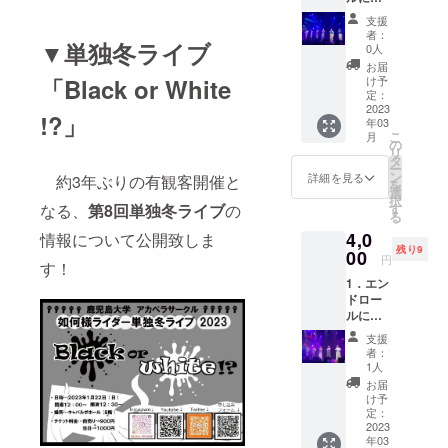
けとな
名前
DVD（
りま
支援
（企業
後日お
す） 4.
者：
▼単独冬ライブ
名）掲
届けと
企業や
0人
載 ※支
なりま
イベン
お届
援時に
す）
「Black or White
トの宣
け予
必ず備
※DVD-
定：
伝 ※如
考欄に
2023
Rに収録
何様ラ
!?」
年03
ご希望
し、お
イダー
こ
月
のお名
送り致
の
公式
リ
前をご
しま
タ
Twitter
ー
記入く
す。
ン
（11月
詳細を見る
約3年ぶりの有観客開催と
を
ださ
3．当日
選
末時点
択
い。
の写真
なる、
第8回単独冬ライブ
の
す
で1749
る
2．特別
アルバ
人の
4,0
情報について公開致しま
招待チ
ム（後
フォロ
残り9
ケット
00
日お届
ワー）
円
す！
（最前
けとな
にて単
1．エン
列） ※
りま
独冬ラ
ドロー
会場ま
す）
イブ開
ルにお
での交
4．企業
催後に
名前
通費や
やイベ
行いま
支援
（企業
宿泊費
ントの
す。
者：
名）掲
は含ま
宣伝 ※
1人
載 ※支
れませ
如何様
お届
援時に
ん。
ライ
け予
必ず備
3．当日
定：
ダー公
考欄に
2023
の写真
式
年03
ご希望
アルバ
Twitter