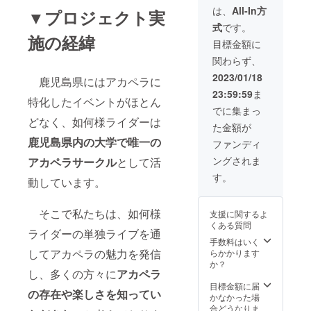
（最前
アルバ
は、
All-In方
▼プロジェクト実
列） ※
ム（後
式
です。
会場ま
日お届
施の経緯
での交
けとな
目標金額に
通費・
りま
関わらず、
宿泊費
す）
は含ま
4．単独
2023/01/18
鹿児島県にはアカペラに
れませ
ライブ
23:59:59
ま
ん。
を収録
特化したイベントがほとん
3．当日
した
でに集まっ
の写真
DVD（
どなく、如何様ライダーは
た金額が
アルバ
後日お
ム（後
鹿児島県内の大学で唯一の
届けと
ファンディ
日お届
なりま
ングされま
アカペラサークル
として活
けとな
す）
りま
※DVD-
す。
動しています。
す）
Rに収録
4．単独
し、お
ライブ
送り致
そこで私たちは、如何様
支援に関するよ
を収録
しま
くある質問
した
す。
ライダーの単独ライブを通
DVD（
5．企業
手数料はいく
後日お
してアカペラの魅力を発信
やイベ
らかかります
届けと
ントの
か？
し、多くの方々に
アカペラ
なりま
宣伝 ※
す）
如何様
目標金額に届
の存在や楽しさを知ってい
5．企業
ライ
かなかった場
やイベ
ダー公
合どうなりま