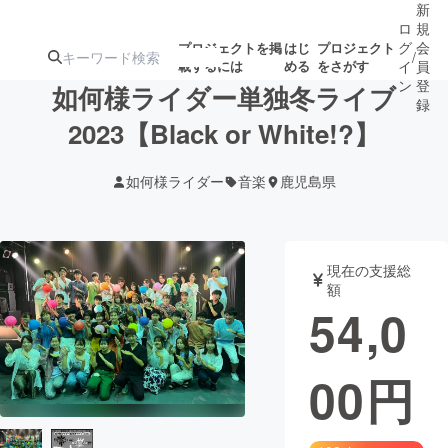
新
ロ
規
グ
会
プロジェクトを掲
はじ
プロジェクト
/
載するには
める
をさがす
イ
員
ン
登
如何様ライダー単独冬ライブ
録
2023【Black or White!?】
人気のプロ
注目のリ
注目の新着プロ
募集終了が近いプ
もうすぐ公開
如何様ライダー
音楽
鹿児島県
ジェクト
ターン
ジェクト
ロジェクト
されます
アート・写真
音楽
現在の支援総
額
54,0
テクノロジー・ガジェット
ゲーム・サ
00
円
映像・映画
書籍・雑誌
ビジネス・起業
チャレンジ