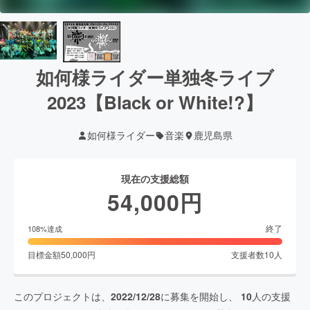
如何様ライダー単独冬ライブ
2023【Black or White!?】
如何様ライダー
音楽
鹿児島県
現在の支援総額
54,000
円
終了
108
%達成
目標金額
50,000
円
支援者数
10
人
このプロジェクトは、
2022/12/28
に募集を開始し、
10
人の支援