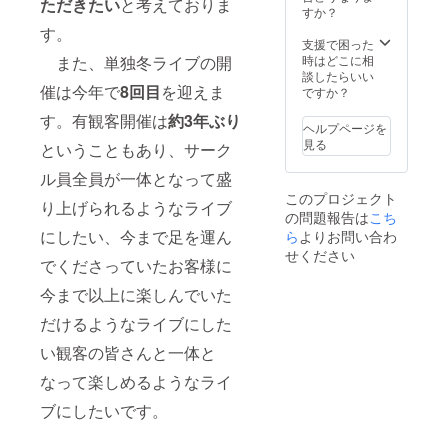
ただきたい
と考えておりま
ントの
式
すか？
宣伝 ※
Twitter
す。
如何様
（11月
支援で困った
ライ
末時点
また、単独冬ライブの開
時はどこに相
ダー公
で1749
談したらいい
催は今年で
8回目
を迎えま
式
人の
ですか？
Twitter
フォロ
す。有観客開催は
約3年ぶり
（11月
ワー）
ヘルプページを
末時点
にて単
見る
ということもあり、サーク
で1749
独冬ラ
人の
イブ開
ル員全員が一体となって盛
フォロ
催後に
このプロジェクト
ワー）
行いま
り上げられるようなライブ
の問題報告は
こち
にて単
す。
独冬ラ
にしたい、今まで足を運ん
ら
よりお問い合わ
イブ開
せください
でくださっていたお客様に
催後に
行いま
今まで以上に楽しんでいた
す。
※DVD-
だけるようなライブにした
Rに収録
し、お
い観客の皆さんと一体と
送り致
しま
なって楽しめるようなライ
す。
ブにしたいです。