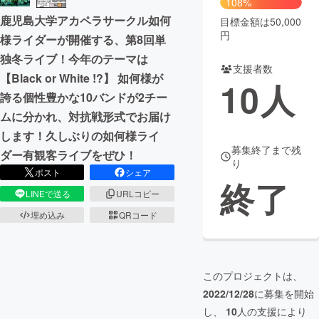
108%
鹿児島大学アカペラサークル如何
目標金額は50,000
まちづくり・地域活性化
円
様ライダーが開催する、第8回単
独冬ライブ！今年のテーマは
支援者数
CAMPFIRE for Social Good
CAMPFIRE Creation
【Black or White !?】 如何様が
10
人
CAMPFIREふるさと納税
machi-ya
コミュニティ
誇る個性豊かな10バンドが2チー
ムに分かれ、対抗戦形式でお届け
します！久しぶりの如何様ライ
募集終了まで残
ダー有観客ライブをぜひ！
り
ポスト
シェア
終了
LINEで送る
URLコピー
埋め込み
QRコード
このプロジェクトは、
2022/12/28
に募集を開始
し、
10
人の支援により