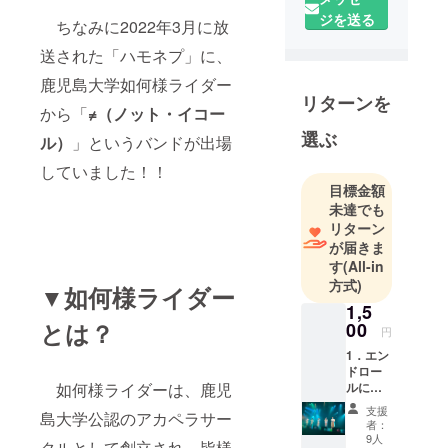
一のアカペ
ジを送る
ちなみに2022年3月に放
ラサークル
として、県
送された「ハモネプ」に、
内外の様々
鹿児島大学如何様ライダー
なイベント
リターンを
から「
≠（ノット・イコー
に出演して
選ぶ
ル）
」というバンドが出場
います。
そして、多
していました！！
くの方にア
目標金額
カペラの存
未達でも
リターン
在や楽しさ
が届きま
を知ってい
す
(All-in
ただくため
方式)
▼如何様ライダー
に、夏と冬
1,5
の年2回、単
とは？
00
円
独ライブを
1．エン
行っていま
ドロー
す！
如何様ライダーは、鹿児
ルにお
名前
支援
島大学公認のアカペラサー
（企業
者：
名）掲
9人
クルとして創立され、皆様