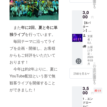
をご記
す。 4.
選
択
入くだ
企業や
す
る
さい。
イベン
3,0
2．通常
トの宣
チケッ
00
伝 ※如
円
ト ※会
何様ラ
【Bパ
場まで
イダー
ター
また
年に2回
、
夏と冬に単
の交通
公式
ン】
費・宿
Twitter
独ライブ
を行っています。
1．エン
泊費は
（11月
支援
ドロー
含まれ
末時点
者：
毎回テーマに沿ってライ
ルにお
ませ
で1749
0人
名前
ん。 ※
人の
お届
ブを企画・開催し、お客様
（企業
会場に
フォロ
け予
名）掲
ご来場
定：
ワー）
からもご好評をいただいて
載 ※支
2023
いただ
にて単
年03
援時に
おります！
けない
独冬ラ
こ
月
必ず備
場合の
の
イブ開
リ
今年は約2年ぶりに、夏に
考欄に
み、生
タ
催後に
ー
ご希望
配信で
ン
行いま
詳細を見る
を
YouTube配信という形で無
のお名
ご覧い
選
す。
択
前をご
ただけ
す
観客ライブを開催すること
る
記入く
ます。
3,5
ださ
3．当日
ができました！
残り3
い。
00
の写真
円
2．単独
アルバ
1．エン
ライブ
ム（後
ドロー
を収録
日お届
ルにお
した