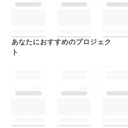
す！締切まで残り1週
間をきってしまいまし
た...。引き続き、ご支
援・拡散・お気に入り
登録をよろしくお願い
あなたにおすすめのプロジェク
致します！！
ト