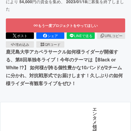
により
54,000
円の資金を集め、
2023/01/18
に募集を終了しまし
た
もう一度プロジェクトをやってほしい
ポスト
シェア
LINEで送る
URLコピー
埋め込み
QRコード
鹿児島大学アカペラサークル如何様ライダーが開催す
る、第8回単独冬ライブ！今年のテーマは【Black or
White !?】 如何様が誇る個性豊かな10バンドが2チーム
に分かれ、対抗戦形式でお届けします！久しぶりの如何
様ライダー有観客ライブをぜひ！
エ
ン
タ
メ
領