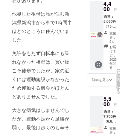
在があります。
4,4
幅/56c
を自由
m 総
00
に設定
円
丈/70㎝
他界した祖母は私が住む新
しご支
通常：
援いた
5,060円
潟県新潟市から車で1時間半
だくこ
（Tシャ
とがで
ほどのところに住んでいま
ツ4400
きま
支援
円＋送
す。 ※
者：
した。
料660
支援時
9人
円） <
に必ず
お届
素材>
備考欄
け予
免許をもたず自転車にも乗
綿
定：
にご希
13%、
2023
望のお
れなかった祖母は、買い物
年02
ポリエ
名前を
こ
月
ステル
こそ徒歩でしたが、家の近
の
ご記入
リ
63%、
タ
くださ
ー
くには運動施設がなかった
レーヨ
ン
い。記
詳細を見る
を
ン24%
選
入がな
択
ため運動する機会がほとん
4.4oz <
す
い場合
る
サイズ>
は
どありませんでした。
5,5
S: 身
CAMPF
丈/65c
00
IREにて
円
m 身
使用さ
大きな病気はしませんでし
通常：
幅/46c
れてい
7,700円
m 肩
たが、運動不足から足腰が
るハン
（6,600
幅/41c
ドル
円+送料
弱り、最後は歩くのも辛そ
m 袖
ネーム
支援
1,100
丈/17c
を使用
者：