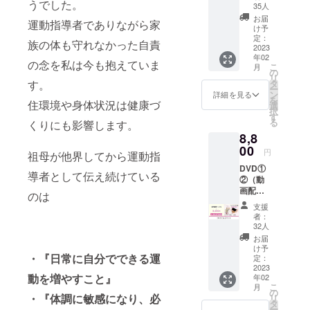
うでした。
円）
m M:
35人
させて
【から
身
頂きま
お届
運動指導者でありながら家
だバー
丈/68c
け予
すので
の5つの
m 身
定：
ご了承
族の体も守れなかった自責
効果】
2023
幅/48c
くださ
年02
①肩甲
m 肩
の念を私は今も抱えていま
い。ま
こ
月
骨・体
幅/42c
の
た、特
リ
幹の安
m 袖
す。
タ
定の人
ー
定性が
丈/18c
ン
詳細を見る
物を比
を
住環境や身体状況は健康づ
向上す
m L:
選
喩する
択
る ②固
身
す
お名前
る
くりにも影響します。
有感覚
丈/71c
や公序
8,8
のアプ
m 身
良俗に
ローチ
00
幅/50c
反する
円
祖母が他界してから運動指
を促す
m 肩
お名前
DVD①
ことが
幅/44c
は掲載
導者として伝え続けている
②（動
できる
m 袖
をお断
画配信
③エク
丈/19c
のは
りする
付）※ス
ササイ
m XL:
事が御
支援
マホ・
ズの方
身
者：
座いま
パソコ
向が明
丈/74c
32人
す、ご
ンでも
確化す
m 身
お届
注意く
視聴で
る ④か
幅/52c
け予
ださ
・『日常に自分でできる運
きます
らだの
定：
m 肩
い。
通常：
2023
バラン
幅/46c
動を増やすこと』
年02
11,660
スが修
m 袖
こ
月
円
正され
の
丈/20c
・『体調に敏感になり、必
リ
（DVD
る ⑤木
タ
m
ー