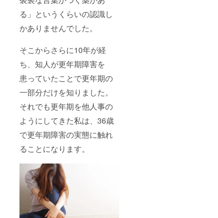
不調の
』のご
原因と
紹介
る」というくらいの認識し
対策
かありませんでした。
【実
技】 か
らだ
そこからさらに10年が経
バー︎Ⓡ
を使っ
ち、知人が更年期障害を
た更年
期不調
患っていたことで更年期の
緩和の
ための
一部分だけを知りました。
セルフ
ケアプ
それでも更年期を他人事の
ログラ
ようにしてきた私は、36歳
ム『か
らだ
で更年期障害の実態に触れ
バー︎Ⓡ
ビュー
ることになります。
ティー
』のご
紹介