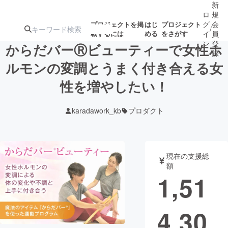
新
ロ
規
グ
会
プロジェクトを掲
はじ
プロジェクト
/
載するには
める
をさがす
イ
員
ン
登
からだバーⓇビューティーで女性ホ
録
ルモンの変調とうまく付き合える女
性を増やしたい！
人気のプロ
注目のリ
注目の新着プロ
募集終了が近いプ
もうすぐ公開
ジェクト
ターン
ジェクト
ロジェクト
されます
karadawork_kb
プロダクト
アート・写真
音楽
現在の支援総
テクノロジー・ガジェット
ゲーム・サ
額
1,51
映像・映画
書籍・雑誌
4,30
ビジネス・起業
チャレンジ