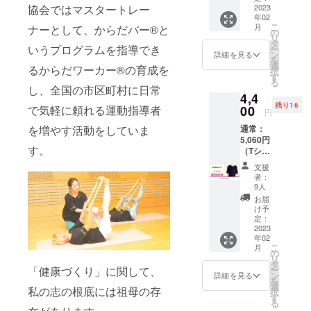
とり様
2023
協会ではマスタートレー
年02
に感謝
こ
月
ナーとして、からだバー®と
の気持
の
リ
ちを込
タ
いうプログラムを指導でき
ー
めてお
ン
詳細を見る
を
送り致
選
るからだワーカー®の育成を
択
しま
す
る
す！ ※
し、全国の市区町村に日常
4,4
ご支援
残り16
金額は
00
で気軽に頼れる運動指導者
円
増額す
通常：
を増やす活動をしていま
ること
5,060円
が可能
す。
（Tシャ
です。
ツ4400
他のリ
支援
円＋送
ターン
者：
料660
商品に
9人
円） <
て、適
お届
素材>
切なも
け予
ポリエ
のが見
定：
ステル
2023
当たら
年02
85%
ない場
こ
月
レーヨ
合に
の
リ
ン15%
は、こ
タ
「健康づくり」に関して、
ー
<サイズ
ちらの
ン
詳細を見る
を
> フ
リター
選
私の志の根底には祖母の存
択
リー:
ン商品
す
る
身
の金額