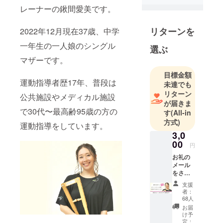
レーナーの鍬間愛美です。
リターンを
2022年12月現在37歳、中学
一年生の一人娘のシングル
選ぶ
マザーです。
目標金額
運動指導者歴17年、普段は
未達でも
リターン
公共施設やメディカル施設
が届きま
で30代〜最高齢95歳の方の
す
(All-in
方式)
運動指導をしています。
3,0
00
円
お礼の
メール
をさせ
て頂き
支援
ます。
者：
鍬間愛
68人
美から
お届
おひと
け予
りおひ
定：