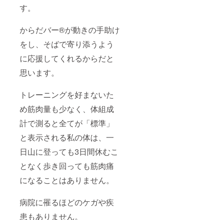
の元気
しま
べきセ
息子さ
ナー内
技】 か
す。
度…い
す。 ※
ルフケ
ん、更
容★
らだ
ま想像
備考欄
アの方
年期の
【座
バー︎Ⓡ
して期
連絡先
法を知
ための
からだバー®が動きの手助け
学】 更
を使っ
待する
の詳細
りたい
準備を
年期と
た更年
姿でい
をお願
方 更年
をし、そばで寄り添うよう
してい
は何か
期不調
るため
いしま
期を過
きたい
更年期
緩和の
に、い
に応援してくれるからだと
す。
ぎた女
20代・
で体に
ための
まから
性、更
30代の
何が起
セルフ
思います。
してお
年期に
女性…
こるの
ケアプ
かなけ
いる女
皆さん
か 女性
ログラ
ればい
性を支
に知っ
ホルモ
ム『か
トレーニングを好まないた
けない
えたい
ていた
ンにつ
らだ
ことが
男性、
だきた
いて 更
め筋肉量も少なく、体組成
バー︎Ⓡ
きっと
更年期
い『更
年期で
ビュー
あるは
で苦し
計で測ると全てが「標準」
年期』
抱える
ティー
ずで
むお母
をお伝
不調の
』のご
す。 難
と表示される私の体は、一
さんを
えしま
原因と
紹介
しいこ
もつ娘
す！ ★
対策
日山に登っても3日間休むこ
とはあ
さん・
セミ
【実
りませ
息子さ
ナー内
技】 か
となく歩き回っても筋肉痛
ん。 本
ん、更
容★
らだ
DVDで
年期の
【座
バー︎Ⓡ
になることはありません。
は
ための
学】 更
を使っ
『ちょ
準備を
年期と
た更年
うどい
してい
は何か
病院に罹るほどのケガや疾
期不調
い』を
きたい
更年期
緩和の
コンセ
患もありません。
20代・
で体に
ための