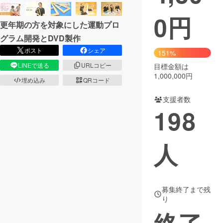
0
円
まちづくり・地域活性化
更年期の方を対象にした運動プロ
グラム開発とDVD製作
CAMPFIRE for Social Good
CAMPFIRE Creation
ポスト
シェア
151%
CAMPFIREふるさと納税
machi-ya
コミュニティ
LINEで送る
URLコピー
目標金額は
1,000,000円
埋め込み
QRコード
支援者数
198
人
募集終了まで残
り