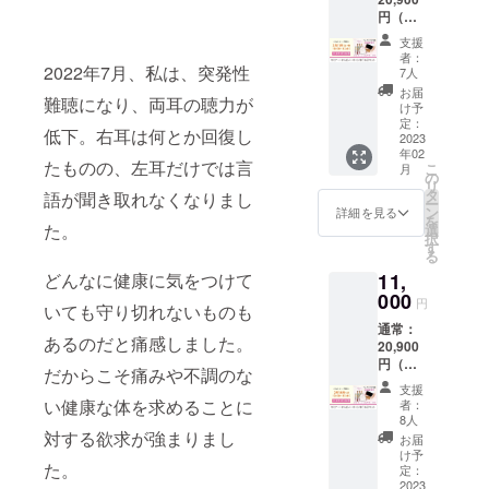
DVD①
ぎほぐ
円（セ
②8,800
し ・お
ミナー
円）
なかほ
支援
4,400円
ぐし ・
者：
＋から
2022年7月、私は、突発性
腕の内
7人
だバー
外旋 ・
お届
難聴になり、両耳の聴力が
Ⓡ6,600
ハーフ
け予
円＋
定：
ニーリ
低下。右耳は何とか回復し
DVD①
2023
ングス
年02
②8,800
トレッ
たものの、左耳だけでは言
こ
月
円+送料
の
チ 女性
リ
1,100）
タ
ホルモ
語が聞き取れなくなりまし
ー
●開催日
ン
ンの変
詳細を見る
を
時：2月
た。
選
調とと
択
11日
す
もに現
る
AM10時
れるつ
どんなに健康に気をつけて
11,
～12時
らい症
●参加方
000
状は、
円
いても守り切れないものも
法：
「から
通常：
Zoom（
だ」
あるのだと痛感しました。
20,900
カメラ
「見た
円（セ
ONに
目」
だからこそ痛みや不調のな
ミナー
て）※
「ここ
支援
4,400円
アーカ
い健康な体を求めることに
ろ」
者：
＋から
イブは
8人
「対人
だバー
対する欲求が強まりまし
ありま
関係」
お届
Ⓡ6,600
せん
け予
と４つ
た。
円＋
Zoomの
定：
の不調
DVD①
2023
URL