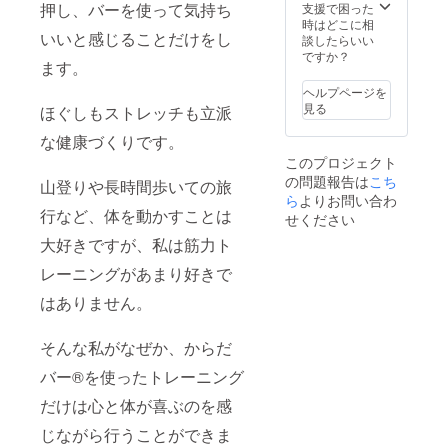
ると、
通
起こっ
押し、バーを使って気持ち
支援で困った
い方 10
えたい
ていた
ンにつ
「体を
費 ：
ている
時はどこに相
年後、
男性、
だきた
いて 更
整えた
いいと感じることだけをし
会場ま
のかわ
談したらいい
20年後
更年期
い『更
年期で
い」と
での交
からな
ですか？
の未来
で苦し
年期』
抱える
ます。
いう意
通費に
くて不
のため
むお母
をお伝
不調の
欲が湧
つきま
安に
に今か
さんを
ヘルプページを
えしま
原因と
いてき
して
なって
ら続け
もつ娘
見る
す！ ★
ほぐしもストレッチも立派
対策
ます。
は、実
いる方
ていく
さん・
セミ
【実
女性の
費をご
不調が
べきセ
息子さ
な健康づくりです。
ナー内
技】 か
平均寿
負担い
続く理
ルフケ
ん、更
容★
らだ
このプロジェクト
命は、
ただき
由がわ
アの方
年期の
【座
バー︎Ⓡ
いずれ
の問題報告は
こち
ますよ
からな
山登りや長時間歩いての旅
法を知
ための
学】 更
を使っ
90歳を
うよろ
ら
よりお問い合わ
くて悩
りたい
準備を
年期と
た更年
超える
しくお
行など、体を動かすことは
んでい
方 更年
せください
してい
は何か
期不調
と言わ
願いし
る方 不
期を過
きたい
更年期
緩和の
大好きですが、私は筋力ト
れてい
ます。
調緩和
ぎた女
20代・
で体に
ための
ます。
出張
のため
性、更
30代の
何が起
セルフ
レーニングがあまり好きで
90歳の
費 ：
のポイ
年期に
女性…
こるの
ケアプ
ご自分
遠方の
ントが
いる女
皆さん
はありません。
か 女性
ログラ
を想像
場合は
知りた
性を支
に知っ
ホルモ
ム『か
してみ
交通
い方 10
えたい
ていた
ンにつ
らだ
てくだ
費・宿
年後、
男性、
そんな私がなぜか、からだ
だきた
いて 更
バー︎Ⓡ
さい。
泊費・
20年後
更年期
い『更
年期で
ビュー
表情・
出張費
バー®を使ったトレーニング
の未来
で苦し
年期』
抱える
ティー
体型・
として
のため
むお母
をお伝
不調の
』のご
姿勢・
だけは心と体が喜ぶのを感
別途料
に今か
さんを
えしま
原因と
紹介
健康状
金が発
ら続け
もつ娘
す！ ★
対策
じながら行うことができま
態・心
生いた
ていく
さん・
セミ
【実