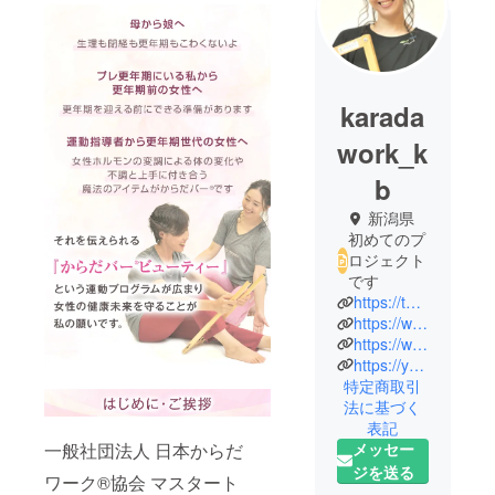
karada
work_k
b
新潟県
初めてのプ
ロジェクト
です
https://twitter.com/kuwama_manami
https://www.facebook.com/manami.kuwama
https://www.instagram.com/manakwm/
https://yumeblo.jp/kuwamanami/
特定商取引
法に基づく
表記
一般社団法人 日本からだ
メッセー
ジを送る
ワーク®協会 マスタート