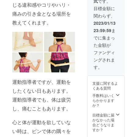
式
です。
スオさ
に沿っ
うぞ、
たしま
こんな
くて悩
りたい
じる違和感やコリやハリ・
準備を
んスク
た発表
お気軽
す。 女
方にオ
目標金額に
んでい
方 更年
してい
ワット
複合動
にお問
性ホル
ススメ
痛みの引き金となる場所を
る方 不
期を過
きたい
関わらず、
・内も
作紹介
い合わ
モンの
★ 自分
調緩和
ぎた女
20代・
ものス
ほぐし
せ下さ
変調に
教えてくれます。
の体や
2023/01/13
のため
性、更
30代の
トレッ
（木
い。
よって
大切な
のポイ
年期に
女性…
23:59:59
ま
チ ・ワ
圧）の
【備
女性の
人の体
ントが
いる女
皆さん
イドス
説明・
考】 開
体にど
に何が
でに集まっ
知りた
性を支
に知っ
クワッ
紹介 認
催日
んな変
起こっ
い方 10
えたい
ていた
た金額が
ト＆ス
定試験
時：応
化が起
ている
年後、
男性、
だきた
トレッ
（筆
相談 講
こるの
のかわ
ファンディ
20年後
更年期
い『更
チ ・足
記・実
演時
か。更
からな
の未来
で苦し
年期』
ングされま
裏ほぐ
技） ※
間：60
年期世
くて不
のため
むお母
をお伝
し＆
合格
分から
代が抱
安に
す。
に今か
さんを
えしま
アーム
後、年
90分
えやす
なって
ら続け
もつ娘
す！ ★
スイン
契約費
（応相
い症状
いる方
ていく
さん・
セミ
グ ・ラ
3,3000
談） 会
と対策
不調が
運動指導者ですが、運動を
べきセ
息子さ
ナー内
支援に関するよ
ンジツ
円別途
場
をお伝
続く理
ルフケ
ん、更
容★
くある質問
イスト
費 ：
したくない日もあります。
えしま
由がわ
アの方
年期の
【座
・仙腸
実費を
す。 ★
手数料はいく
からな
法を知
ための
学】 更
関節ス
運動指導者でも、体は疲労
ご負担
こんな
らかかります
くて悩
りたい
準備を
年期と
トレッ
いただ
方にオ
か？
んでい
方 更年
してい
は何か
し、痛むこともあります。
チ 体と
きます
ススメ
る方 不
期を過
きたい
更年期
心がほ
ようよ
★ 自分
目標金額に届
調緩和
ぎた女
20代・
で体に
ぐれ、
ろしく
の体や
かなかった場
のため
性、更
30代の
心と体が運動を欲していな
何が起
心が少
お願い
大切な
合どうなりま
のポイ
年期に
女性…
こるの
し前向
しま
人の体
すか？
ントが
い時は、ピンで体の隅々を
いる女
皆さん
か 女性
きにな
す。 交
に何が
知りた
性を支
に知っ
ホルモ