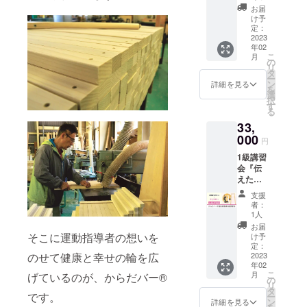
★何を
だバー
ありま
ルフォ
変調に
お届
の体や
したら
Ⓡ6,600
せん
ルダを
け予
よって
大切な
いいの
円＋
Zoomの
定：
ご確認
女性の
人の体
かわか
DVD①
2023
URL
くださ
体にど
に何が
らない
年02
②8,800
は、終
い。 ●
んな変
起こっ
こ
★何を
月
円+送料
了後
の
必要な
化が起
ている
リ
しても
1,100）
メール
タ
ツー
こるの
のかわ
ー
苦痛が
●開催日
にてお
ン
ル：か
詳細を見る
か。更
からな
を
伴う ★
時：3月
知らせ
選
らだ
年期世
くて不
択
運動が
21日
致しま
す
ばーⓇ
代が抱
安に
る
苦手 そ
AM10時
す。 終
をご準
えやす
なって
んな方
33,
～12時
了後3日
備下さ
い症状
いる方
のため
●参加方
000
たって
い ※開
と対策
円
不調が
に、
法：
もメー
催まで
をお伝
続く理
『心地
1級講習
Zoom（
ルが確
にはお
えしま
由がわ
よい』
会『伝
カメラ
認でき
届けい
す。 ★
からな
『気持
えたい
ONに
なかっ
たしま
こんな
くて悩
ちい
からだ
て）※
た場
す。 女
方にオ
支援
んでい
い』
バー』
アーカ
合、迷
性ホル
者：
ススメ
る方 不
『頑張
（オン
イブは
惑メー
1人
モンの
★ 自分
調緩和
らなく
ライン
ありま
ルフォ
変調に
お届
の体や
のため
てい
講座）
せん
そこに運動指導者の想いを
ルダを
け予
よって
大切な
のポイ
い』セ
対象
Zoomの
定：
ご確認
女性の
人の体
ントが
ルフケ
者：運
2023
のせて健康と幸せの輪を広
URL
くださ
体にど
に何が
知りた
アをお
年02
動指導
は、終
い。 ●
んな変
起こっ
い方 10
こ
月
げているのが、からだバー®
伝えし
されて
了後
の
必要な
化が起
ている
年後、
リ
ます。
いる方
メール
タ
ツー
こるの
のかわ
20年後
です。
ー
DVD②
開催日
にてお
ン
ル：か
詳細を見る
か。更
からな
の未来