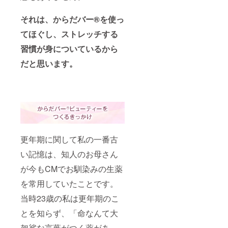
プト
30代の
何が起
セルフ
に、コ
女性…
こるの
ケアプ
ツコツ
それは、からだバー®を使っ
皆さん
か 女性
ログラ
続けて
に知っ
ホルモ
ム『か
てほぐし、ストレッチする
いくこ
ていた
ンにつ
らだ
とで心
だきた
いて 更
バー︎Ⓡ
習慣が身についているから
身の良
い『更
年期で
ビュー
好な状
年期』
抱える
だと思います。
ティー
態が保
をお伝
不調の
』のご
てるエ
えしま
原因と
紹介
クササ
す！ ★
対策
イズを
セミ
【実
ご紹介
ナー内
技】 か
しま
容★
らだ
す。
【座
バー︎Ⓡ
学】 更
を使っ
年期と
た更年
更年期に関して私の一番古
は何か
期不調
更年期
緩和の
い記憶は、知人のお母さん
で体に
ための
何が起
が今もCMでお馴染みの生薬
セルフ
こるの
ケアプ
を常用していたことです。
か 女性
ログラ
ホルモ
ム『か
当時23歳の私は更年期のこ
ンにつ
らだ
いて 更
バー︎Ⓡ
とを知らず、「命なんて大
年期で
ビュー
抱える
ティー
袈裟な言葉がつく薬があ