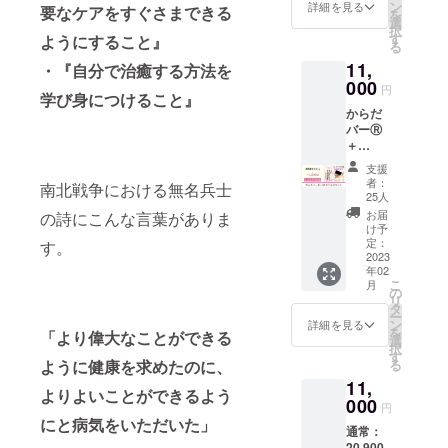
①5,500
圧がセ
ン
詳細を見る
要なケアをすぐさまできる
を
円＋
ルフケ
選
択
DVD②5
アとな
す
ようにすること』
る
,500円
る
11,
+送料
・『自分で治癒する方法を
660円）
000
円
学び身につけること』
DVD①
からだ
【解
バーⓇ
説】 ・
＋
更年期
DVD①
とは ・
支援
②（動
女性ホ
者：
南北戦争における無名兵士
画配信
ルモン
25人
付）※ス
とは ・
お届
の詩にこんな言葉がありま
マホ・
不調が
け予
パソコ
起きる
定：
す。
ンでも
2023
理由 ・
年02
視聴で
運動効
こ
月
きます
果 【エ
の
リ
通常：
クササ
タ
ー
16,500
イズ】
ン
詳細を見る
を
「より偉大なことができる
円（か
・首の
選
択
らだ
ほぐし
す
ように健康を求めたのに、
る
バー
・肩と
11,
6,600円
肩甲骨
よりよいことができるよう
＋送料
000
のほぐ
円
1,100円
し ・ふ
にと病気をいただいた」
通常：
＋
くらは
20,900