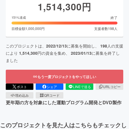
1,514,300
円
終了
151
%達成
目標金額
1,000,000
円
支援者数
198
人
このプロジェクトは、
2022/12/13
に募集を開始し、
198
人の支援
により
1,514,300
円の資金を集め、
2023/01/13
に募集を終了し
ました
もう一度プロジェクトをやってほしい
ポスト
シェア
LINEで送る
URLコピー
埋め込み
QRコード
更年期の方を対象にした運動プログラム開発とDVD製作
このプロジェクトを見た人はこちらもチェックし