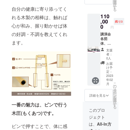
を
【解
時は申
知らせ
選
らだ
年期世
くて不
のため
択
説】 ・
込後、
致しま
す
ばーⓇ
代が抱
自分の健康に寄り添ってく
安に
に今か
る
更年期
応相談
す。 終
をご準
えやす
なって
ら続け
に起こ
110
合計6時
了後3日
備下さ
れる木製の相棒は、触れば
い症状
いる方
ていく
る症状
間（2日
,00
たって
い ※開
と対策
残り3
不調が
べきセ
・ポス
間に分
心が和み、握り動かせば体
もメー
0
催まで
をお伝
続く理
円
ルフケ
ト更年
けて開
ルが確
にはお
えしま
由がわ
アの方
期に向
の好調・不調を教えてくれ
催）
講演会
認でき
届けい
す。 ★
からな
法を知
けて必
【カリ
各団
なかっ
たしま
こんな
くて悩
りたい
ます。
要なこ
キュラ
体、企
た場
す。 女
方にオ
んでい
方 更年
と ・不
ム】
業様よ
合、迷
性ホル
ススメ
る方 不
支援
期を過
調やト
ベー
り講
惑メー
モンの
★ 自分
者：
調緩和
ぎた女
ラブル
シック
演・講
ルフォ
変調に
0人
の体や
のため
性、更
の原因
11EXの
座の依
ルダを
よって
大切な
お届
のポイ
年期に
・鍛え
動き確
頼を受
ご確認
女性の
け予
人の体
ントが
いる女
たい筋
認と説
付を致
くださ
定：
体にど
に何が
知りた
性を支
肉につ
明 指導
しま
2023
い。 ●
んな変
起こっ
い方 10
えたい
いて
年02
手順の
す。 内
必要な
化が起
ている
年後、
男性、
こ
月
【エク
デモ・
容は、
ツー
の
こるの
のかわ
20年後
更年期
リ
ササイ
説明 質
対象
ル：か
タ
か。更
からな
の未来
で苦し
ー
ズ】 ・
疑応答
者・人
らだ
ン
年期世
詳細を見る
くて不
のため
むお母
を
わきほ
グルー
数に
ばーⓇ
選
代が抱
安に
に今か
さんを
択
ぐし ・
プワー
よって
一番の魅力は、ピンで行う
をご準
す
えやす
なって
ら続け
もつ娘
る
おしり
ク グ
プロ
備下さ
い症状
このプロ
いる方
ていく
さん・
ほぐし
木圧(もくあつ)です。
ループ
デュー
い ※開
と対策
不調が
べきセ
息子さ
ジェクト
・太も
ワーク
スいた
催まで
をお伝
続く理
ルフケ
ん、更
もほぐ
発表 指
しま
にはお
えしま
は、
All-In方
由がわ
アの方
年期の
ピンで押すことで、体に感
し ・マ
導手順
す。 ど
届けい
す。 ★
からな
法を知
ための