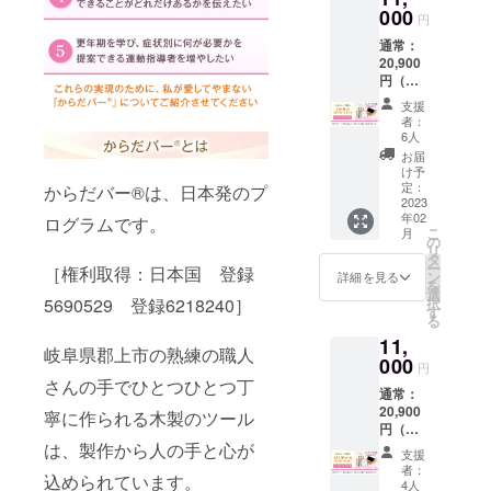
と。 運
●参加方
000
たって
い ※開
円
動する
法：
もメー
催まで
前にま
通常：
Zoom（
ルが確
にはお
ずして
20,900
カメラ
認でき
届けい
ほしい
円（セ
ONに
なかっ
たしま
こと、
ミナー
て）※
た場
す。 女
支援
それは
4,400円
アーカ
合、迷
性ホル
者：
【ほぐ
＋から
イブは
惑メー
6人
モンの
す】こ
だバー
ありま
ルフォ
変調に
お届
とで
Ⓡ6,600
せん
ルダを
け予
よって
す。 不
円＋
Zoomの
定：
ご確認
からだバー®は、日本発のプ
女性の
快感・
DVD①
2023
URL
くださ
体にど
不安感
年02
②8,800
ログラムです。
は、終
い。 ●
んな変
などで
こ
月
円+送料
了後
の
必要な
化が起
ガチガ
リ
1,100）
メール
タ
ツー
こるの
チに
ー
［権利取得：日本国 登録
●開催日
にてお
ン
ル：か
詳細を見る
か。更
なった
を
時：3月
知らせ
選
らだ
年期世
体をほ
択
5690529 登録6218240］
4日 20
致しま
す
ばーⓇ
代が抱
ぐすだ
る
時～22
す。 終
をご準
えやす
けで、
11,
時 ●参
了後3日
備下さ
い症状
岐阜県郡上市の熟練の職人
体に良
加方
000
たって
い ※開
と対策
円
い循環
法：
もメー
催まで
さんの手でひとつひとつ丁
をお伝
が生ま
通常：
Zoom（
ルが確
にはお
えしま
れ、心
20,900
カメラ
認でき
寧に作られる木製のツール
届けい
す。 ★
までも
円（セ
ONに
なかっ
たしま
こんな
軽やか
ミナー
は、製作から人の手と心が
て）※
た場
す。 女
方にオ
支援
になり
4,400円
アーカ
合、迷
性ホル
者：
ススメ
ます。
込められています。
＋から
イブは
惑メー
4人
モンの
★ 自分