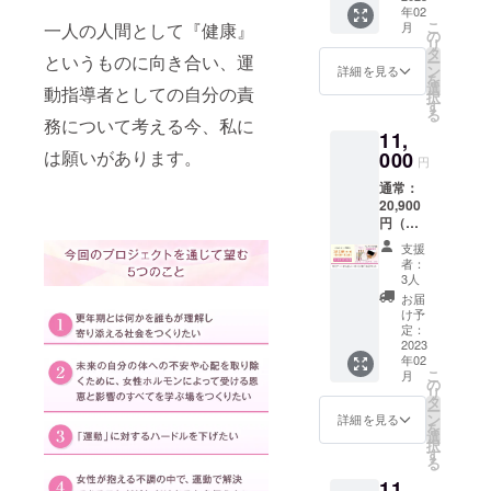
につな
年02
②8,800
は、終
がりま
こ
一人の人間として『健康』
月
円+送料
了後
の
す。 重
リ
1,100）
メール
タ
症化す
というものに向き合い、運
ー
●開催日
にてお
ン
詳細を見る
るほ
を
時：2月
知らせ
選
動指導者としての自分の責
ど、日
択
18日
致しま
す
常生活
る
PM13時
す。 終
務について考える今、私に
にも支
11,
～15時
了後3日
障が出
は願いがあります。
●参加方
000
たって
ます。
円
法：
もメー
運動意
通常：
Zoom（
ルが確
欲が湧
20,900
カメラ
認でき
き上が
円（セ
ONに
なかっ
らない
ミナー
て）※
た場
方、運
支援
4,400円
アーカ
合、迷
者：
動する
＋から
イブは
惑メー
3人
ことが
だバー
ありま
ルフォ
お届
つらい
Ⓡ6,600
せん
ルダを
け予
方へ届
円＋
Zoomの
定：
ご確認
けたい
DVD①
2023
URL
くださ
メッ
年02
②8,800
は、終
い。 ●
セージ
こ
月
円+送料
了後
の
必要な
は、
リ
1,100）
メール
タ
ツー
『頑張
ー
●開催日
にてお
ン
ル：か
詳細を見る
らなく
を
時：2月
知らせ
選
らだ
てい
択
23日
致しま
す
ばーⓇ
い』と
る
AM10時
す。 終
をご準
いうこ
11,
～12時
了後3日
備下さ