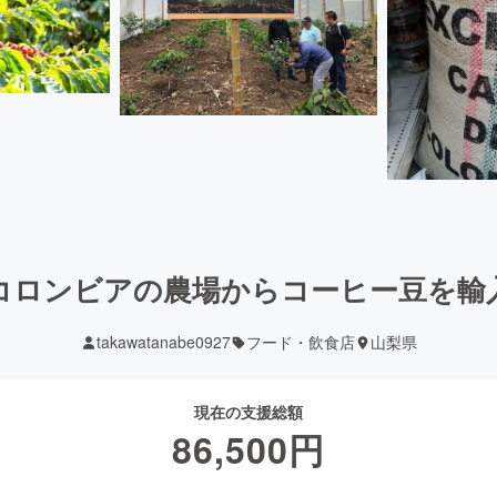
コロンビアの農場からコーヒー豆を輸
takawatanabe0927
フード・飲食店
山梨県
現在の支援総額
86,500
円