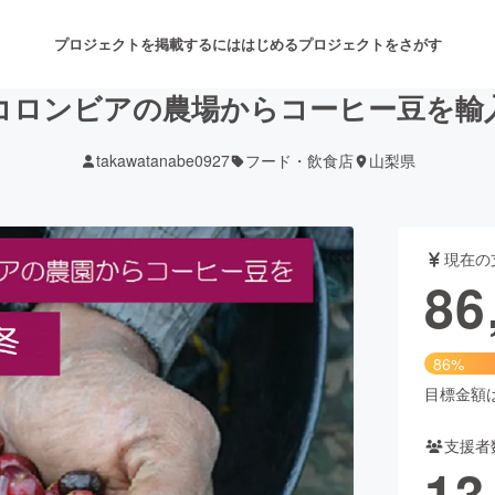
プロジェクトを掲載するには
はじめる
プロジェクトをさがす
コロンビアの農場からコーヒー豆を輸
takawatanabe0927
フード・飲食店
山梨県
注目のリターン
注目の新着プロジェクト
募集終了が近いプロジェクト
も
現在の
音楽
舞台・パフォーマンス
86
ゲーム・サービス開発
フード・飲食店
86%
書籍・雑誌出版
アニメ・漫画
目標金額は1
支援者
チャレンジ
ビューティー・ヘルスケ
13