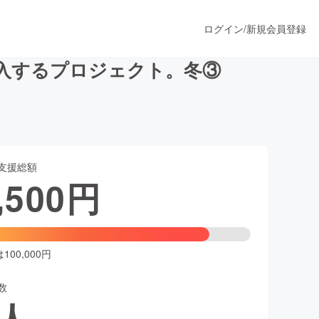
ログイン
/
新規会員登録
入するプロジェクト。冬③
うすぐ公開されます
支援総額
プロダクト
,500
円
ファッション
スポーツ
00,000円
数
ア
ソーシャルグッド
人