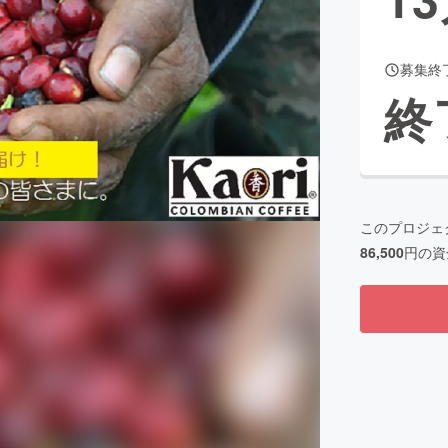
募集終
CAMPFIRE for Social Good
CAMPFIRE Creation
終
CAMPFIREふるさと納税
machi-ya
コミュニティ
このプロジェ
86,500
円の資