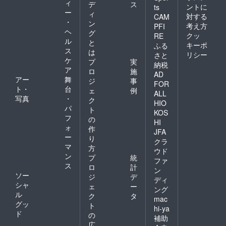
ィ
デ
ス
ントに
ts
ー
ィ
対する
CAM
・
ン
考え方
PFI
ヘ
グ
クッ
RE
ル
と
キーポ
ふる
ス
は
リシー
さと
ケ
プ
実
納税
ア
ロ
施
AD
アー
舞
ジ
事
FOR
ト・
台
ェ
例
ALL
写真
・
ク
HIO
パ
ト
KOS
フ
の
HI
ォ
作
JFA
ー
り
クラ
マ
方
ウド
ン
プ
統
ファ
ス
ロ
計
ン
ソー
ジ
デ
ディ
シャ
ェ
ー
ング
ル
ク
タ
mac
グッ
ト
hi-ya
ド
の
補助
広