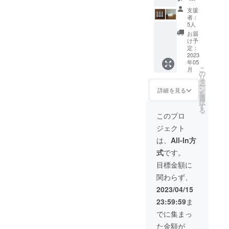
ホル
セッ
[FLOCC
ダー/フ
支援
ト】
US / S]
ロッカ
者：
itoma 3
※下記を
ス Sサ
5人
箱＋お
合計し
イズ =
お届
香立て
たお値
¥6,050
け予
（FLOC
段で
定：
（税
CUS）
2023
す。
込） ③
年05
セット
①itoma
送料870
こ
月
●遊香
×2箱 販
の
円（税
リ
堂
売予定
タ
込） ※
ー
itoma
価格の
ン
直射日
詳細を見る
を
30本
15％OF
選
光や高
択
(20g)入
F =
す
温多湿
る
り × 3箱
¥2,992
の場所
このプロ
●BRAN
円（税
での保
ジェクト
CH
込） ②
管は避
INCEN
ブラン
けてい
は、
All-In方
SE
チ イン
ただき
式
です。
HOLDE
センス
ますよ
R
ホル
うお願
目標金額に
[FLOCC
ダー/フ
い致し
関わらず、
US / S]
ロッカ
ます。
※下記を
ス Sサ
2023/04/15
合計し
イズ =
23:59:59
ま
たお値
¥6,050
段で
（税
でに集まっ
す。
込） ③
た金額が
①itoma
送料870