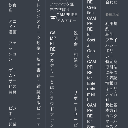
RE
合わせ
ノウハウを無
飲食
レ
Crea
料で学ぼう
店
ン
tion
各種規定
CAMPFIRE
ジ
CAM
アカデミー
アニ
ス
利用規
PFI
メ・
ポ
約
RE
漫画
ー
CA
説
細則
for
ツ
MP
明
プライ
Soci
ファ
映
FI
会
バシー
al
ッ
像
RE
・
ポリ
Goo
ショ
・
ア
相
シー
d
ン
映
カ
談
特定商
CAM
画
デ
会
取引法
PFI
ゲー
書
ミ
に基づ
RE
ム・
籍
ー
く表記
for
サー
・
と
情報セ
Ente
ビス
雑
は
キュリ
rtain
開発
誌
ク
サ
ティ方
men
出
ラ
ポ
針
t
版
ウ
ー
反社基
CAM
ビジ
ビ
ド
ト
本方針
PFI
ネ
ュ
フ
サ
カスタ
RE
ス・
ー
ァ
ー
マーハ
for
起業
テ
ン
ビ
ラスメ
Spor