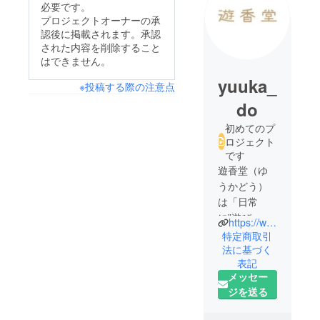
必要です。
プロジェクトオーナーの承
認後に掲載されます。承認
された内容を削除すること
はできません。
yuuka_
※投稿する際の注意点
do
初めてのプ
ロジェクト
です
遊香堂（ゆ
うかどう）
は「日常
に”遊び＝香
https://www.instagram.com/yuuka_dou/
り''を嗜む」
特定商取引
をコンセプ
法に基づく
表記
トとした、
メッセー
フレグラン
ジを送る
スライフス
タイルブラ