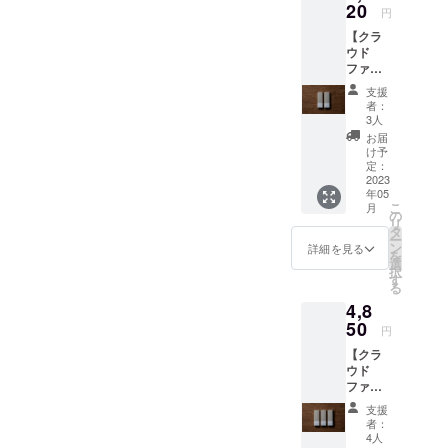
①itoma
20
円
×1箱 販
【クラ
売予定
ウド
価格の
ファン
10％OF
ディン
F =
支援
グ限定
¥1,584
者：
価格
（税
3人
15％OF
込） ②
お届
F】 ●遊
送料630
け予
香堂
円（税
定：
itoma
2023
込） ※
年05
30本
直射日
こ
月
(20g)入
光や高
の
リ
り × 2箱
温多湿
タ
ー
※下記を
の場所
ン
詳細を見る
を
合計し
での保
選
択
たお値
管は避
す
る
段で
けてい
4,8
す。
ただき
①itoma
50
ますよ
円
×2箱 販
うお願
【クラ
売予定
い致し
ウド
価格の
ます。
ファン
15％OF
ディン
F =
支援
グ限定
¥2,992
者：
価格
（税
4人