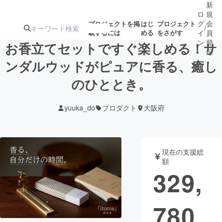
新
ロ
規
グ
会
プロジェクトを掲
はじ
プロジェクト
/
載するには
める
をさがす
イ
員
ン
登
お香立てセットですぐ楽しめる！サ
録
ンダルウッドがピュアに香る、癒し
のひととき。
人気のプロ
注目のリ
注目の新着プロ
募集終了が近いプ
もうすぐ公開
ジェクト
ターン
ジェクト
ロジェクト
されます
yuuka_do
プロダクト
大阪府
アート・写真
音楽
現在の支援総
テクノロジー・ガジェット
ゲーム・サ
額
329,
映像・映画
書籍・雑誌
780
ビジネス・起業
チャレンジ