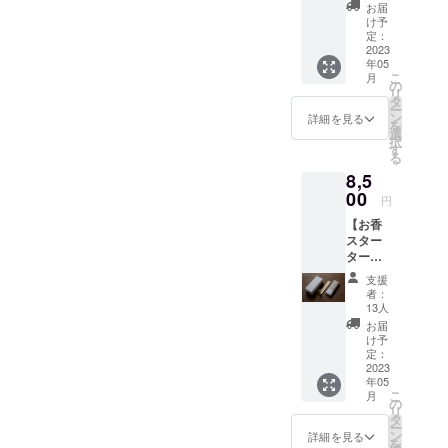
20％OF
込） ②
お届
F】 ●遊
送料630
け予
香堂
円（税
定：
itoma
2023
込） ※
年05
30本
直射日
こ
月
(20g)入
光や高
の
リ
り × 3箱
温多湿
タ
ー
※下記を
の場所
ン
詳細を見る
を
合計し
での保
選
択
たお値
管は避
す
る
段で
けてい
8,5
す。
ただき
①itoma
00
ますよ
円
×3箱 販
うお願
【お香
売予定
い致し
スター
価格の
ます。
ター
20％OF
セッ
F =
支援
ト】
¥4,224
者：
itoma＋
（税
13人
お香立
込） ②
お届
て
送料630
け予
（FLOC
円（税
定：
CUS）
2023
込） ※
年05
セット
直射日
こ
月
●遊香
光や高
の
リ
堂
温多湿
タ
ー
itoma
の場所
ン
詳細を見る
を