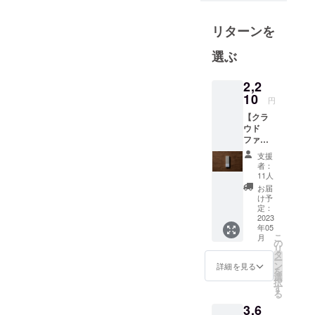
ンドです。
リターンを
選ぶ
2,2
10
円
【クラ
ウド
ファン
ディン
支援
グ限定
者：
価格
11人
10％OF
お届
F】 ●遊
け予
香堂
定：
itoma
2023
年05
1箱 30
こ
月
本(20g)
の
リ
入り ※
タ
ー
下記を
ン
詳細を見る
を
合計し
選
択
たお値
す
る
段で
3,6
す。