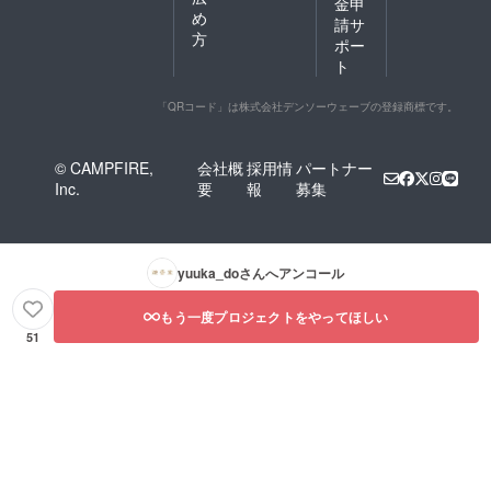
金申
め
請サ
方
ポー
ト
「QRコード」は株式会社デンソーウェーブの登録商標です。
© CAMPFIRE,
会社概
採用情
パートナー
Inc.
要
報
募集
yuuka_do
さんへアンコール
もう一度プロジェクトをやってほしい
51