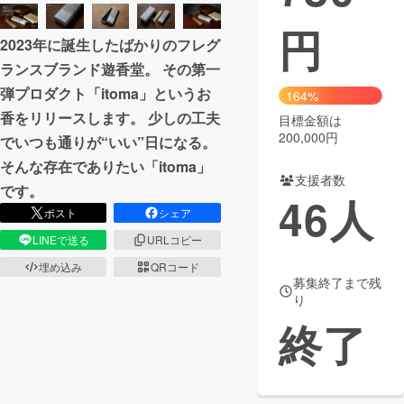
円
まちづくり・地域活性化
2023年に誕生したばかりのフレグ
ランスブランド遊香堂。 その第一
CAMPFIRE for Social Good
CAMPFIRE Creation
弾プロダクト「itoma」というお
164%
CAMPFIREふるさと納税
machi-ya
コミュニティ
香をリリースします。 少しの工夫
目標金額は
200,000円
でいつも通りが“いい”日になる。
そんな存在でありたい「itoma」
支援者数
です。
46
人
ポスト
シェア
LINEで送る
URLコピー
埋め込み
QRコード
募集終了まで残
り
終了