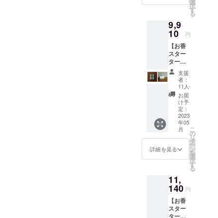
1箱 30
での保
選
択
本(20g)
管は避
す
る
入り
けてい
9,9
●BRAN
ただき
CH
10
ますよ
円
INCEN
うお願
【​​​​お香
SE
い致し
スター
HOLDE
ます。
ター
R
セッ
[FLOCC
支援
ト】
US / S]
者：
itoma 2
※下記を
11人
箱＋お
合計し
お届
香立て
たお値
け予
（FLOC
段で
定：
CUS）
2023
す。
年05
セット
①itoma
こ
月
●遊香
×1箱 販
の
リ
堂
売予定
タ
ー
itoma
価格の
ン
詳細を見る
を
30本
10％OF
選
択
(20g)入
F =
す
る
り × 2箱
¥1,584
11,
●BRAN
（税
CH
140
込） ②
円
INCEN
ブラン
【お香
SE
チ イン
スター
HOLDE
センス
ター
R