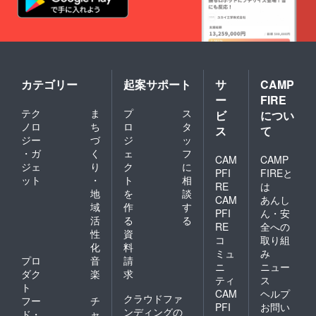
カテゴリー
起案サポート
サ
CAMP
ー
FIRE
テク
ま
プ
ス
ビ
につい
ノロ
ち
ロ
タ
ス
て
ジー
づ
ジ
ッ
・ガ
く
ェ
フ
CAM
CAMP
ジェ
り
ク
に
PFI
FIREと
ット
・
ト
相
RE
は
地
を
談
CAM
あんし
域
作
す
PFI
ん・安
活
る
る
RE
全への
性
資
コ
取り組
化
料
ミュ
み
プロ
音
請
ニ
ニュー
ダク
楽
求
ティ
ス
ト
CAM
ヘルプ
クラウドファ
フー
チ
PFI
お問い
ンディングの
ド・
ャ