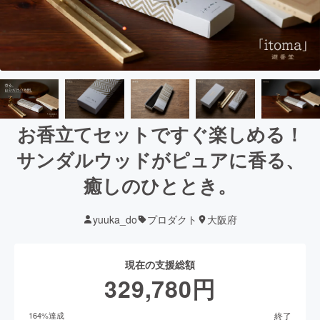
お香立てセットですぐ楽しめる！
サンダルウッドがピュアに香る、
癒しのひととき。
yuuka_do
プロダクト
大阪府
現在の支援総額
329,780
円
終了
164
%達成