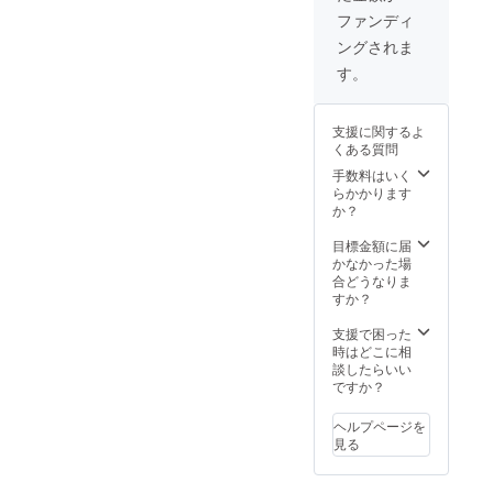
×3箱 販
円（税
ファンディ
売予定
込） ※
ングされま
価格の
直射日
20％OF
光や高
す。
F
温多湿
=¥4,224
の場所
円（税
での保
支援に関するよ
込） ②
管は避
くある質問
ブラン
けてい
チ イン
ただき
手数料はいく
センス
ますよ
らかかります
ホル
うお願
か？
ダー/フ
い致し
ロッカ
ます。
目標金額に届
ス Sサ
かなかった場
イズ =
合どうなりま
¥6,050
すか？
（税
込） ③
支援で困った
送料870
時はどこに相
円（税
談したらいい
込） ※
ですか？
直射日
光や高
ヘルプページを
温多湿
見る
の場所
での保
管は避