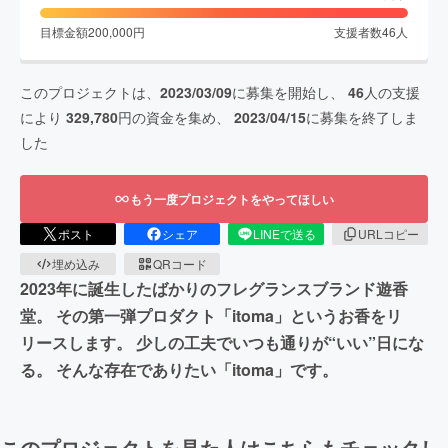
目標金額
200,000
円
支援者数
46
人
このプロジェクトは、
2023/03/09
に募集を開始し、
46
人の支援
により
329,780
円の資金を集め、
2023/04/15
に募集を終了しま
した
もう一度プロジェクトをやってほしい
ポスト
シェア
LINEで送る
URLコピー
埋め込み
QRコード
2023年に誕生したばかりのフレグランスブランド遊香
堂。 その第一弾プロダクト「itoma」というお香をリ
リースします。 少しの工夫でいつも通りが“いい”日にな
る。 そんな存在でありたい「itoma」です。
このプロジェクトを見た人はこちらもチェックし