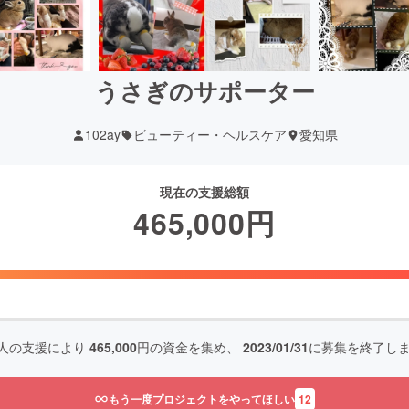
うさぎのサポーター
102ay
ビューティー・ヘルスケア
愛知県
現在の支援総額
465,000
円
人の支援により
465,000
円の資金を集め、
2023/01/31
に募集を終了し
もう一度プロジェクトをやってほしい
12