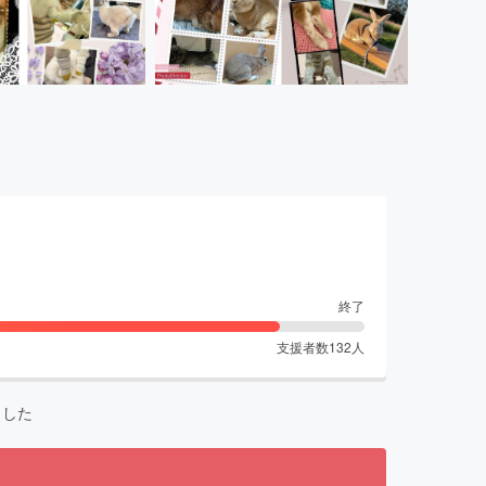
終了
支援者数
132
人
ました