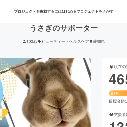
プロジェクトを掲載するには
はじめる
プロジェクトをさがす
うさぎのサポーター
102ay
ビューティー・ヘルスケア
愛知県
注目のリターン
注目の新着プロジェクト
募集終了が近いプロジェクト
も
現在の
音楽
舞台・パフォーマンス
46
ゲーム・サービス開発
フード・飲食店
93%
書籍・雑誌出版
アニメ・漫画
目標金額は5
支援者
チャレンジ
ビューティー・ヘルスケ
13