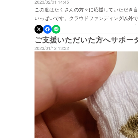
2023/02/01 14:45
この度はたくさんの方々に応援していただき言
いっぱいです。クラウドファンディング以外で
出来ました。ありがとうございます。これは本
一人一人のかたのメッセージ全て拝見していく
ご支援いただいた方へサポー
を実感し、サポーターの必要性も再認識できま
2023/01/12 13:32
ぎさんも困っているし、みなさんそれぞれが自
があれば解決してあげたい。動物を飼うという
です。本来人間のおうちの中にいるべきではな
うさぎさん側も過ごしにくいこともあると思い
です。サポーターについては本日全員分発送完
次発送いたしますので宜しくお願いいたします