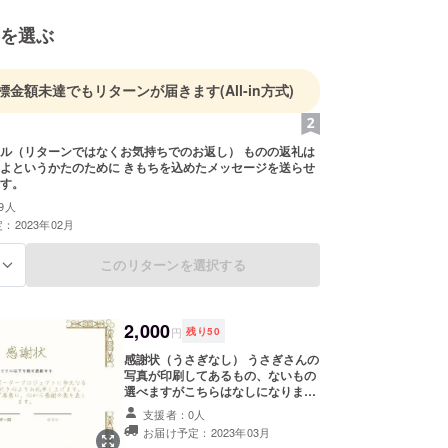
を選ぶ
標金額未達でもリターンが届きます
(All-in方式)
（リターンではなくお気持ちでのお返し） ものの返礼は
よというかたのために きもちを込めたメッセージを送らせ
す。
9人
：2023年02月
このリターンを選択する
る
2,000
円
残り
50
感謝状（うさぎなし） うさぎさんの
写真が印刷してあるもの、ないもの
選べますがこちらはなしになりま
す。 縦１４．５センチ×横２１セン
支援者：0人
チ 素材は厚紙氏になります。
お届け予定：2023年03月