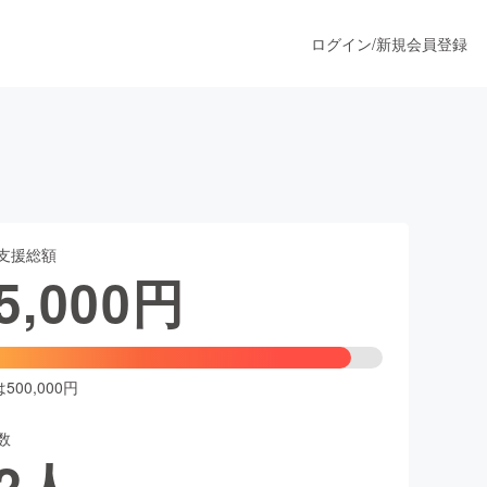
ログイン
/
新規会員登録
うすぐ公開されます
支援総額
プロダクト
5,000
円
ファッション
スポーツ
00,000円
数
ア
ソーシャルグッド
2
人