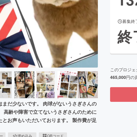
募集終
CAMPFIRE for Social Good
CAMPFIRE Creation
終
CAMPFIREふるさと納税
machi-ya
コミュニティ
このプロジェ
465,000
円の
はまだ少ないです。 肉球がないうさぎさんの
。 高齢や障害で立てないうさぎさんのために
たとお声もいただいております。 製作費が足
ピー
埋め込み
QRコード