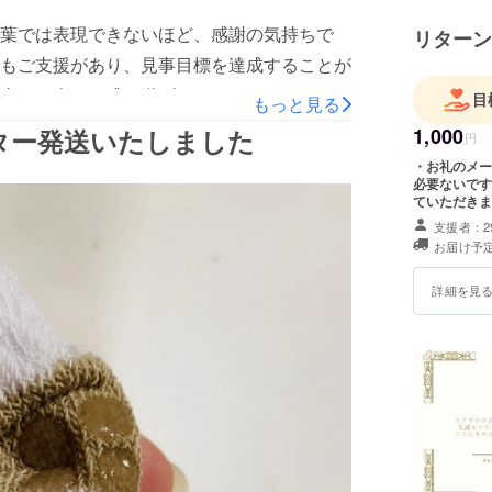
葉では表現できないほど、感謝の気持ちで
リターン
もご支援があり、見事目標を達成することが
当に一人では成し遂げられなかったですし、
目
もっと見る
中でこんなにあたたかいかたが大勢いること
1,000
ター発送いたしました
円
した。自分のこが困っていることは他のうさ
・お礼のメール
必要ないです
分のことを宇宙１幸せにしたい気持ちで問題
ていただきま
ことは家族の一員になってもらうということ
支援者：2
い生き物を家庭でかうということはそのぶん
お届け予定
ます。家族が過ごしやすいように作った製品
詳細を見
了いたしました。他のリターンについても順
。