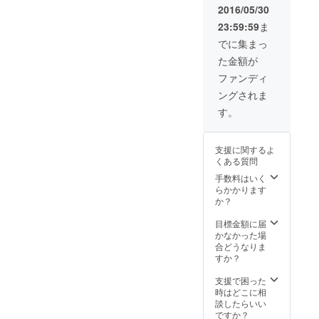
2016/05/30
23:59:59
ま
でに集まっ
た金額が
ファンディ
ングされま
す。
支援に関するよ
くある質問
手数料はいく
らかかります
か？
目標金額に届
かなかった場
合どうなりま
すか？
支援で困った
時はどこに相
談したらいい
ですか？