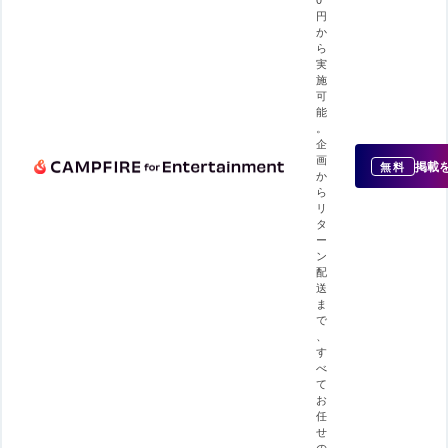
円
か
ら
実
施
可
能
。
企
画
掲載
無料
か
ら
リ
タ
ー
ン
配
送
ま
で
、
す
べ
て
お
任
せ
の