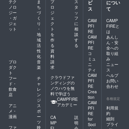
テク
ま
プ
ス
ビ
につい
ノロ
ち
ロ
タ
ス
て
ジー
づ
ジ
ッ
・ガ
く
ェ
フ
CAM
CAMP
ジェ
り
ク
に
PFI
FIREと
ット
・
ト
相
RE
は
地
を
談
CAM
あんし
域
作
す
PFI
ん・安
活
る
る
RE
全への
性
資
コ
取り組
化
料
ミュ
み
プロ
音
請
ニ
ニュー
ダク
楽
求
ティ
ス
ト
CAM
ヘルプ
クラウドファ
フー
チ
PFI
お問い
ンディングの
ド・
ャ
RE
合わせ
ノウハウを無
飲食
レ
Crea
料で学ぼう
店
ン
tion
各種規定
CAMPFIRE
ジ
CAM
アカデミー
アニ
ス
利用規
PFI
メ・
ポ
約
RE
漫画
ー
CA
説
細則
for
ツ
MP
明
プライ
Soci
ファ
映
FI
会