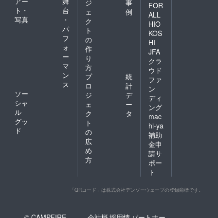
アー
舞
ジ
事
FOR
ト・
台
ェ
例
ALL
写真
・
ク
HIO
パ
ト
KOS
フ
の
HI
ォ
作
JFA
ー
り
クラ
マ
方
ウド
ン
プ
統
ファ
ス
ロ
計
ン
ソー
ジ
デ
ディ
シャ
ェ
ー
ング
ル
ク
タ
mac
グッ
ト
hi-ya
ド
の
補助
広
金申
め
請サ
方
ポー
ト
「QRコード」は株式会社デンソーウェーブの登録商標です。
© CAMPFIRE,
会社概
採用情
パートナー