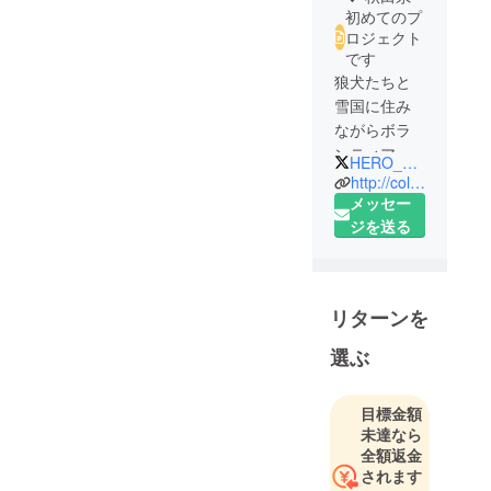
初めてのプ
ロジェクト
です
狼犬たちと
雪国に住み
ながらボラ
ンティア活
HERO_WOLFDOG
動を個人レ
http://colliewolfdog.blog80.fc2.com/
ベルでやっ
メッセー
ています。
ジを送る
また狼犬の
飼育体験同
人誌を定期
リターンを
的に発行、
難しいけど
選ぶ
魅力あるこ
の犬の啓蒙
目標金額
を行ってま
未達なら
す。
全額返金
されます