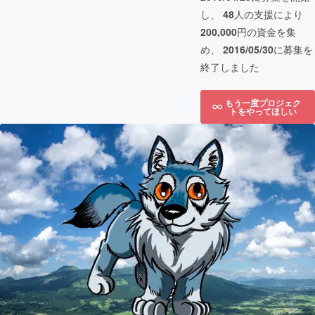
し、
48
人の支援により
200,000
円の資金を集
め、
2016/05/30
に募集を
終了しました
もう一度プロジェク
トをやってほしい