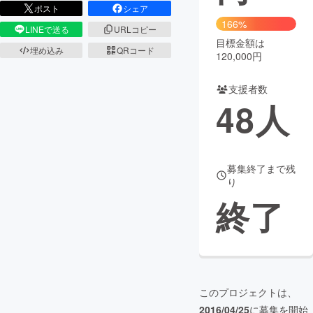
ポスト
シェア
166%
まちづくり・地域活性化
LINEで送る
URLコピー
目標金額は
埋め込み
QRコード
120,000円
CAMPFIRE for Social Good
CAMPFIRE Creation
支援者数
CAMPFIREふるさと納税
machi-ya
コミュニティ
48
人
募集終了まで残
り
終了
このプロジェクトは、
2016/04/25
に募集を開始