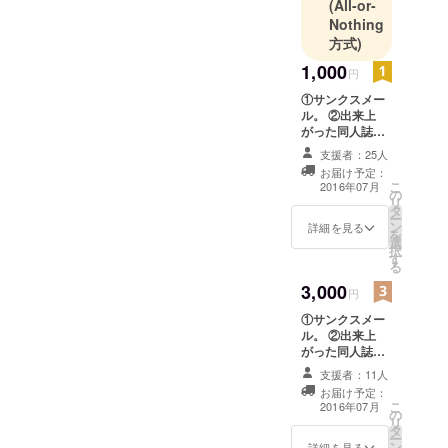
(All-or-
Nothing
方式)
1,000
円
①サンクスメー
ル。 ②出来上
がった同人誌を
一冊進呈。 ③同
支援者：25人
人誌で掲載のイ
お届け予定：
ラストのポスト
こ
2016年07月
の
カードを一枚進
リ
タ
呈。
ー
ン
詳細を見る
を
選
択
す
る
3,000
円
①サンクスメー
ル。 ②出来上
がった同人誌を
三冊進呈。 ③同
支援者：11人
人誌で掲載のイ
お届け予定：
ラストポスト
こ
2016年07月
の
カード三枚進
リ
タ
呈。
ー
ン
詳細を見る