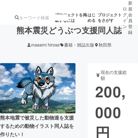
新
ロ
規
グ
会
プロジェクトを掲
はじ
プロジェクト
/
載するには
める
をさがす
イ
員
ン
登
熊本震災どうぶつ支援同人誌
録
masami hirose
書籍・雑誌出版
秋田県
人気のプロ
注目のリ
注目の新着プロ
募集終了が近いプ
もうすぐ公開
ジェクト
ターン
ジェクト
ロジェクト
されます
現在の支援総
額
アート・写真
音楽
200,
テクノロジー・ガジェット
ゲーム・サ
000
映像・映画
書籍・雑誌
熊本地震で被災した動物達を支援
円
するための動物イラスト同人誌を
ビジネス・起業
チャレンジ
作りたい！