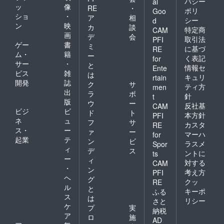
バシー
al
ッ
像
RE
・
ポリ
Goo
ショ
・
ア
相
シー
d
ン
映
カ
談
特定商
CAM
画
デ
会
取引法
PFI
ゲー
書
ミ
に基づ
RE
ム・
籍
ー
く表記
for
サー
・
と
情報セ
Ente
ビス
雑
は
キュリ
rtain
開発
誌
ク
サ
ティ方
men
出
ラ
ポ
針
t
版
ウ
ー
反社基
CAM
ビジ
ビ
ド
ト
本方針
PFI
ネ
ュ
フ
サ
カスタ
RE
ス・
ー
ァ
ー
マーハ
for
起業
テ
ン
ビ
ラスメ
Spor
ィ
デ
ス
ントに
ts
ー
ィ
対する
CAM
・
ン
考え方
PFI
ヘ
グ
クッ
RE
ル
と
キーポ
ふる
ス
は
リシー
さと
ケ
プ
実
納税
ア
ロ
施
AD