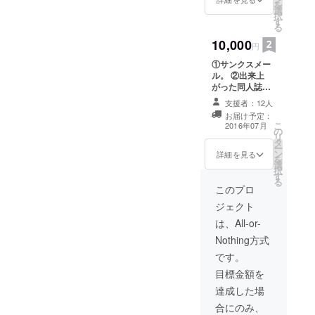
を
選
択
す
る
10,000
円
①サンクスメー
ル。 ②出来上
がった同人誌を
十冊進呈。 ③同
支援者：12人
人誌で使用した
お届け予定：
イラストを使っ
こ
2016年07月
の
たポストカード
リ
タ
を十枚進呈。 ④
ー
ン
同人誌で使用し
詳細を見る
を
選
たイラストを
択
す
使った卓上カレ
る
ンダーを１セッ
このプロ
ト進呈。
ジェクト
は、All-or-
Nothing方式
です。
目標金額を
達成した場
合にのみ、