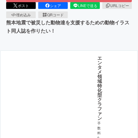
ポスト
シェア
LINEで送る
URLコピー
埋め込み
QRコード
熊本地震で被災した動物達を支援するための動物イラス
ト同人誌を作りたい！
エ
ン
タ
メ
領
域
特
化
型
ク
ラ
フ
ァ
ン
手
数
料
0