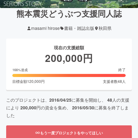
熊本震災どうぶつ支援同人誌
masami hirose
書籍・雑誌出版
秋田県
現在の支援総額
200,000
円
終了
166
%達成
目標金額
120,000
円
支援者数
48
人
このプロジェクトは、
2016/04/25
に募集を開始し、
48
人の支援
により
200,000
円の資金を集め、
2016/05/30
に募集を終了しま
した
もう一度プロジェクトをやってほしい