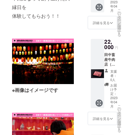
会話を
チョコ
トート
2023
食塩、
賞味期
モッ
自然乾
介】薬
して私
縁日を
年04
レー
バッ
還元水
限：製
トーに
燥にて
剤師が
の作品
こ
月
ト、き
グ、ポ
飴/調味
造より
の
表も内
ドライ
作るジ
に対す
体験してもらおう！！
リ
び砂
スト
料（ア
180日 ●
タ
にもこ
フラ
ン
る想い
ー
糖、
カード
ミノ酸
原材
ン
だわっ
詳細を見る
ワー製
ジャー
をお客
を
卵、コ
●内容：
等）、
料・内
選
て一針
作して
アイテ
様に感
択
コアパ
トート
甘味
容量：
す
一針チ
いま
ムのお
じ取っ
る
ウ
バッグ
料、ソ
リター
クチク
す。ブ
店で
て頂け
22,
ダー、
１個、
ルビッ
ン品発
のがま
ランド
す。出
たらう
マシュ
ポスト
000
ト、酸
送を４
口た
タグは
円
来うる
れしく
マロ、
カード
味料、
月に予
ち。是
カリグ
限りの
おもい
田中畜
クル
６枚
リン酸
定して
非お手
ラ
安心安
ます。
産牛肉
ミ、黒
【出店
塩
おりま
に取っ
フィー
全な原
店（佐
糖、
者紹
（Na）
す。発
て表も
で手書
料を
賀県）
アーモ
介】独
、保存
送時に
内側も
きし
支援
使って
https://i
ンド
学で細
料（ソ
旬の食
吟味し
者：
シーリ
作られ
nstagra
ブード
密画を
ルビン
材を使
0人
て、日
ングス
たジン
m.com/
ル、蜂
描いて
酸K）、
用し、
常のお
お届
タンプ
ジャー
tanaka
蜜、
いる
※画像はイメージです
甘味料
お作り
け予
供にく
でクラ
シロッ
chikusa
コーン
アー
定：
（ステ
し、お
わえて
シック
プやジ
n.saga/
2023
スター
ティス
ビア）
届けさ
頂けれ
な雰囲
ン
年04
●名称：
チ、タ
トの
【しそ
せてい
ば幸い
気に…
ジャー
こ
月
佐賀牛
ンサ
yumuと
の
きくら
ただく
です。
すべて
チップ
リ
A5ラン
ン、バ
いいま
タ
げ】蛋
為商品
を
スな
ー
クサー
ニラオ
す。実
ン
白加水
のご到
詳細を見る
Tsukas
ど。口
を
ロイン
イル、
際に来
選
分解
着時に
a自ら手
に入れ
択
スライ
藻塩
て見て
す
物、砂
ご確認
がけた
るとピ
る
ス ●内
【ピー
もらえ
糖、木
くださ
オリジ
リッと