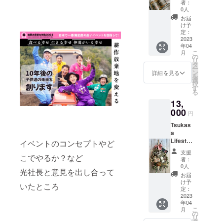
【出店
様繁栄
『おに
者：
ベーキ
餃子
あん、
（オ
nstagra
者紹
や幸せ
0人
ぎら
ング
（10個
粉末昆
リーブ
m.com/
介】こ
を願っ
ず』を
お届
ソー
入り）
布、オ
油・ご
ginger_
んにち
て手作
け予
出品し
ダ、バ
焼き餃
ブラー
ま
lab_lou
は。私
定：
業で製
ます。
ニラオ
子（５
ト（澱
油）、
rdes/ ●
2023
は長崎
作して
かなこ
イル、
個入
粉）、
大葉
年04
名称：
で作家
おりま
こ農園
藻塩
り）●わ
炭酸
こ
（大分
月
ジン
活動し
の
す。人
の畑で
【マカ
んちゃ
Ca【き
リ
県
ジャー
ており
タ
生を彩
採れた
ダミア
ん用：
ざみ昆
ー
産）、
セット
ます
ン
るライ
詳細を見る
さつま
チョコ
冷凍中
布】昆
を
ゆずこ
●内容
mugino
選
フアー
芋を
レー
華ま
布（国
択
しょう
量：ジ
hoの
す
トアク
使った
ト】小
ん、鹿
産）、
る
（柚子
ン
mugiと
セサ
芋けん
麦粉
肉まん
醸造
皮・青
13,
ジャー
申しま
リーと
ぴ。極
（国
（２個
酢、還
唐辛
シロッ
000
す。親
してお
細に
円
産）、
入
元水飴/
子・
プ
子で活
届けし
切った
バ
り）、
グリシ
塩）、
Tsukas
100ml×
動して
ており
芋をこ
ター、
鶏肉ま
ン、ス
醤油
a
2本、ジ
おり今
ますの
め油で
きび砂
ん（３
テビア
（大
Lifestyl
ン
イベントのコンセプトやど
回娘の
でぜひ
じっく
糖、
個入
【なな
豆・小
e（福岡
ジャー
方mugi
現地で
り揚げ
支援
卵、コ
り）※冷
いろ昆
麦を含
こでやるか？など
県）
チップ
が代表
パワー
者：
て優し
コアパ
凍品を
布】昆
む）
https://i
ス
で参加
0人
を感じ
い甘さ
ウ
お買い
布、ご
光社長と意見を出し合って
【ゆず
nstagra
50g、ジ
させて
取りに
お届
のさん
ダー、
求めの
ま、わ
こしょ
m.com/
ン
頂きま
け予
いらっ
菜糖、
いたところ
ヘーゼ
お客様
かめ、
う】柚
tsukas
ジャー
定：
す。母
しゃっ
岩塩な
ルナッ
は保冷
砂糖、
子（由
a_lifest
2023
ジャム
も私も
て下さ
どで味
ツブー
剤、保
芽か
布市
年04
yle/ ●名
120ml ●
昔から
いま
つけし
ドル、
こ
冷バッ
ぶ、え
月
産）、
称：ス
保存方
の
ハンド
せ。
ていま
黒糖、
リ
グをご
び、魚
唐辛
ワッグ
法：常