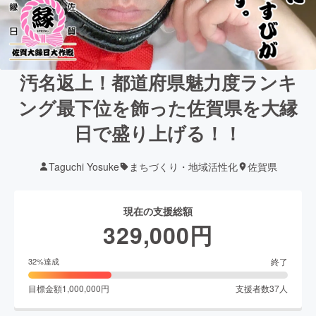
汚名返上！都道府県魅力度ランキ
ング最下位を飾った佐賀県を大縁
日で盛り上げる！！
Taguchi Yosuke
まちづくり・地域活性化
佐賀県
現在の支援総額
329,000
円
終了
32
%達成
目標金額
1,000,000
円
支援者数
37
人