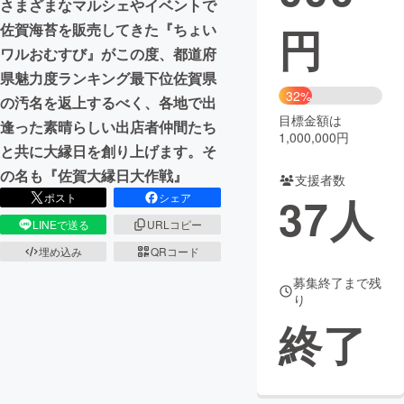
さまざまなマルシェやイベントで
円
佐賀海苔を販売してきた『ちょい
まちづくり・地域活性化
ワルおむすび』がこの度、都道府
県魅力度ランキング最下位佐賀県
CAMPFIRE for Social Good
CAMPFIRE Creation
32%
の汚名を返上するべく、各地で出
CAMPFIREふるさと納税
machi-ya
コミュニティ
目標金額は
逢った素晴らしい出店者仲間たち
1,000,000円
と共に大縁日を創り上げます。そ
の名も『佐賀大縁日大作戦』
支援者数
37
人
ポスト
シェア
LINEで送る
URLコピー
埋め込み
QRコード
募集終了まで残
り
終了