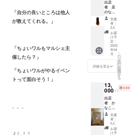
味！
年12月
出店
イース
とろろ
醤】
いたし
ピート
色！デ
31日ま
者 店
ト、膨
昆布】
【青唐
ます。
購入さ
ザイン
「自分の良いところは他人
でとさ
のない
張剤
60g,、
辛子
出店会
れる人
にこだ
せてい
カフェ
【餃
300日
醤】製
場にて
が続
支援
が教えてくれる。」
わって
ただき
carapre
子】小
【特上
造から
お好き
者：
出！隠
つくっ
ます。
sso（大
麦粉
おぼろ
１年
2人
なマ
れた逸
ていま
出店は
分県）
（国内
昆布】
【ゆず
フィ
お届
品で
す♡映
主に福
https://i
製
30g、
糀】
け予
ン、ス
す。
えまち
岡とな
nstagra
造）、
300日
定：
【ゆず
コーン
がいな
りま
m.com/
2023
キャベ
【こん
ペリー
「ちょいワルもマルシェ主
と交換
し！
年04
す。
carapre
ツ、豚
ぶ飴】
ラ】製
してく
こ
カップ
月
【出店
sso/ ●
肉（大
120g、
催したら？」
の
造から
ださ
リ
わたあ
者紹
名称：
分県中
120日
タ
半年
い。
ー
めは未
介】世
焼菓子
津市山
【きざ
ン
【ゆず
詳細を見る
クーポ
を
開封だ
「ちょいワルがやるイベン
界に１
セット
国
み昆
選
こしょ
ン券は
択
と冷蔵
つだけ
●内容：
町）、
布】
す
う】製
一枚あ
る
庫で
トって面白そう！」
のスパ
化石
豚ゼラ
55g、
造から
たり１
１ヶ月
13,
イス
クッ
チン、
300日
８ヶ月
商品の
ほど持
残り30
ワーク
キー
000
ニラ、
【なな
●原材
交換と
円
ちま
ショッ
（ダブ
ネギ、
いろ昆
料：
なりま
す！！
出店
プを
ルチョ
醤油
布】
【にん
す。出
者 か
行って
コレー
（大豆
55g、
にく麹
店は主
。。。
なここ
おりま
ト、マ
を含
90日
醤】米
に長
農園
す、桜
カダミ
む）、
【いか
麹（大
崎、福
支援
（佐賀
坂スパ
アチョ
ごま
昆布】
分県
者：
岡とな
県）
イスで
コレー
油、砂
55g、
0人
産）、
りま
https://i
す。30
ト、濃
糖、食
120日
ニンニ
お届
す。
nstagra
種類の
厚抹茶
よし！！
塩、生
【しそ
け予
ク、醤
【出店