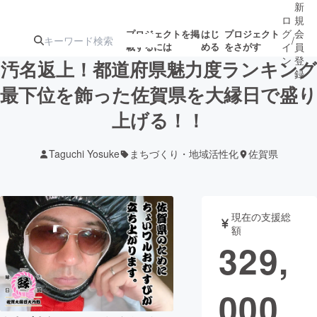
新
ロ
規
グ
会
プロジェクトを掲
はじ
プロジェクト
/
載するには
める
をさがす
イ
員
ン
登
汚名返上！都道府県魅力度ランキング
録
最下位を飾った佐賀県を大縁日で盛り
上げる！！
人気のプロ
注目のリ
注目の新着プロ
募集終了が近いプ
もうすぐ公開
ジェクト
ターン
ジェクト
ロジェクト
されます
Taguchi Yosuke
まちづくり・地域活性化
佐賀県
アート・写真
音楽
現在の支援総
テクノロジー・ガジェット
ゲーム・サ
額
329,
映像・映画
書籍・雑誌
000
ビジネス・起業
チャレンジ