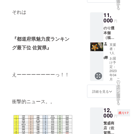
りま
選
択
ます。
製作し
セット
す。）
す
る
出店は
ており
●内容
●画像の
それは
主に福
11,
ます。
量：ペ
ロゴ
岡とな
佐賀大
ペロン
000
マーク
円
りま
縁日大
チーノ
を使用
す。
のり燻
作戦
風120g
し、全
【出店
本舗
Vol.1に
入り×2
出店者
者紹
（福岡
『都道府県魅力度ランキン
は、た
本、北
の屋号
介】お
県）
くさん
九州
が入っ
支援
出汁に
グ最下位 佐賀県』
https://
の方に
しょう
たイベ
者：
こだ
www.in
愛して
ゆ仕込
ントＴ
1人
わった
stagra
いただ
み120g
シャツ
お届
ふっく
m.com/
いてい
入り×2
となり
け予
らたこ
norinori
るミモ
本 ●
定：
ます。
やき。
_317/ ●
2023
ザさん
保存方
サイズ
えーーーーーーーーっ！！
王道の
年04
名称：
アクセ
法：直
はS、
こ
月
ソース
燻製
サリー
射日
の
M、L、
リ
やくせ
セット
をはじ
光、高
タ
LLから
ー
になる
●内容
め初お
温多湿
ン
お選び
詳細を見る
を
塩ダレ
量：燻
目見え
を避け
選
下さ
択
マヨな
製たま
の作品
て常温
衝撃的ニュース。。
す
い。
る
ど７種
ご２
もお持
にて保
のソー
12,
個、燻
ちしま
存 ●賞
スから
残り17
製チー
000
す。お
味期
円
お選び
ズ（ス
会いで
限：製
いただ
繁盛商
モーク
きるの
造から
けま
店（佐
チー
を楽し
半年 ●
す。北
賀県）
ズ）、
みにし
原材