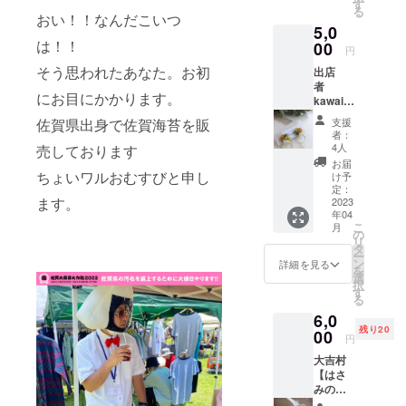
縁日大
す
る
作戦ス
おい！！なんだこいつ
5,0
テッ
は！！
カー２
00
円
枚 ●佐
そう思われたあなた。お初
出店
賀大縁
者
日大作
にお目にかかります。
kawaik
戦の入
a（長崎
場料が
佐賀県出身で佐賀海苔を販
支援
県）
無料と
者：
https://i
なりま
4人
売しております
nstagra
す。
お届
m.com/
ちょいワルおむすびと申し
（5/27
け予
kawaik
の一部
定：
ます。
a_m/ ●
2023
と二
年04
名称：
部、
こ
月
商品券
5/28の
の
リ
2,000円
両日フ
タ
ー
分 ●内
リーパ
ン
詳細を見る
を
容：ア
スとな
選
択
クセサ
りま
す
る
リー作
す。）●
6,0
品購入
画像の
残り20
時に使
00
ロゴ
円
用でき
マーク
大吉村
る2,000
のス
【はさ
円分商
テッ
みの大
品券と
カー二
吉】
なりま