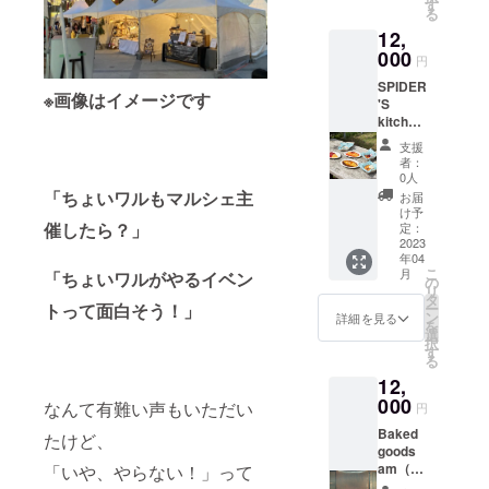
保存方
イスラ
す
作品を
ロー
キャベ
必ず加
る
ホワイ
法：直
イド式
お創り
ブ、ナ
ツ、豚
熱して
トペッ
12,
射日光
ひな壇
してい
ツメグ
ミンチ
調理し
パー、
を避
000
◆POP
ます。
【イン
円
（国
てくだ
乳化剤
け、涼
スタン
フラ
ド七味
産）、
さい。
（乳）
SPIDER
しい所
ド◆ス
ワー作
唐辛子
※画像はイメージです
ニラ、
【燻製
'S
で保管
マホ置
品には
（ハバ
砂糖、
ピスタ
kitchen
してく
きの３
花言葉
ネロ入
醤油
チオ
（福
ださい
点セッ
が『幸
り）】
支援
（大豆
ナッ
岡）
●賞味期
トで
福』の
者：
レッド
を含
ツ】ピ
https://i
限：製
す。
0人
かすみ
チリ
む）、
スタチ
nstagra
造から
「ちょいワルもマルシェ主
【出店
草を必
お届
（イン
パン粉
オナッ
m.com/
７日 ●
者紹
け予
ずとり
ド
（小
ツ（ア
spiders
催したら？」
原材
定：
介】出
いれて
産）、
麦・
メリカ
_kitche
2023
料：小
没！
ます。
ハバネ
ショー
産）、
年04
n/ ●名
麦粉、
OWL.G
お手に
ロ、ク
トニン
こ
月
「ちょいワルがやるイベン
食塩
称：オ
砂糖、
の
O（移動
とって
ミン、
グ）、
リ
本製造
ムライ
卵、金
タ
販売
いただ
黒胡
ごま
トって面白そう！」
ー
所では
ス交換
柑、は
ン
車）
詳細を見る
ける方
椒、シ
油、
を
乳、
クーポ
ちみ
選
で、大
が幸せ
ナモ
ラー
択
卵、落
ン券 ●
つ、水
す
人もこ
な気持
ン、カ
ド、生
る
花生、
内容：
飴、重
どもも
ちに
ルダモ
姜、
小麦、
12,
オムラ
曹 【出
楽しめ
なって
ン、ク
塩、
大豆、
イスと
000
店者紹
る場所
なんて有難い声もいただい
もらえ
円
ロー
麹、ニ
ごま、
交換で
介】地
づくり
ますよ
ブ、ナ
ンニ
くる
Baked
きる
たけど、
元有田
をして
うに…
ツメグ
ク、か
み、カ
goods
クーポ
町でお
います
とお花
【中華
つお
シュー
am（長
「いや、やらない！」って
ン券５
菓子屋
☆OWL.
からも
七味唐
粉、香
ナッツ
崎県）
枚 ●使