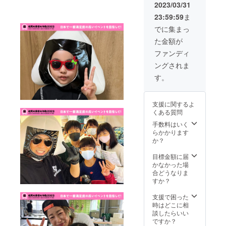
画像の
牛の肥
イル、
2023/03/31
糖、
デザイ
育牧場
藻塩
（原料
23:59:59
ま
ンでは
と直営
caki【
の一部
なく、
精肉店
フィナ
でに集まっ
に大豆
佐賀大
を営ん
ン
を含
た金額が
縁日大
でいま
シェ】
む）
作戦の
す。佐
卵白
ファンディ
【ねば
ロゴ入
賀県は
（国
ねば昆
ングされま
りパー
九州で
産）、
布】昆
カーと
も有数
白砂
す。
布（ね
Ｔシャ
の穀倉
糖、バ
こあ
ツの
地帯
ター、
し・厚
セット
で、豊
アーモ
葉）、
支援に関するよ
となり
かな大
ンド
酢酸
くある質問
ます。
地で育
ブード
【国産
【出店
つ稲は
手数料はいく
ル、小
あごだ
者紹
牛たち
らかかります
麦粉、
し（顆
介】
の良質
か？
はちみ
粒）】
2011年
な飼料
つ、BP
食塩、
3月11日
にな
目標金額に届
【出店
飛魚粉
青森の
り、そ
かなかった場
者紹
末、砂
デパー
の稲わ
合どうなりま
介】初
糖、酵
トで東
らを食
すか？
めまし
母エキ
日本大
べて
て。大
ス、昆
震災に
育った
支援で困った
分県中
布粉
遭遇
田中畜
時はどこに相
津市か
末、椎
し、そ
産の牛
談したらいい
ら参加
茸エキ
の日か
は健康
ですか？
させて
ス粉末/