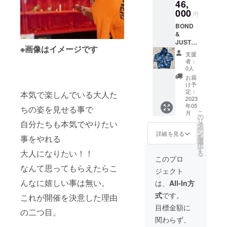
46,
容量：
ナッツ
ると嬉
耳（中
い。
ナルブ
辛いな
500g ●
000
バター
しいで
国
【出店
円
ランド
がらも
保存方
ピー
す。商
産）、
者紹
です。
なぜか
BOND
法：要
ナッ
品は原
水飴、
介】瓶
ラグ
心が
&
冷凍
ツ】小
画、絵
胡麻、
入りピ
ジュア
ホッと
JUSTIC
（-18℃
麦粉
（コ
食塩/デ
クルス
リーな
※画像はイメージです
する、
E（福
以下）
（国
ピー）
キスト
を販売
支援
ドライ
そんな
島）
●賞味期
産）、
、ポス
リン、
いたし
者：
フラ
GINGE
https://i
限：製
バ
トカー
0人
ソル
ます。
ワー
R Lab.
nstagra
造より
ター、
ド、
ビッ
長崎県
お届
アート
のジン
m.com/
25日
きび砂
トート
け予
ト、調
西海の
をどう
ジャー
bondan
（冷凍
定：
糖、
バッグ
本気で楽しんでいる大人た
味料
海風を
ぞお楽
です。
djustice
2023
で） ●
卵、白
を販売
（アミ
浴び
しみく
生姜と
年05
odo/ ●
ちの姿を見せる事で
原材
砂糖、
しま
ノ酸
育った
ださ
こ
米粉を
月
名称：
料：牛
の
蜂蜜、
す。
等）、
新鮮で
い。ド
リ
ベース
自分たちも本気でやりたい
奄美大
肉（佐
タ
黒糖、
香料、
旬の佐
ライフ
ー
にし
島藍染
賀県
ン
コーン
詳細を見る
甘味料
世保野
ラワー
を
事をやれる
た、植
大縁日
産）
選
スター
（甘
菜を手
アー
択
物性食
大作戦
【出店
す
チ、
草）、
作りで
大人になりたい！！
ティス
る
材だけ
パー
者紹
ピー
このプロ
保存料
瓶に詰
ト
で作っ
カー１
介】私
ナッツ
なんて思ってもらえたらこ
（ソル
めて美
Tsukas
たグル
ジェクト
着＋奄
たち
バ
ビン酸
味しく
a
テンフ
美大島
は、佐
んなに嬉しい事は無い。
ター、
は、
All-In方
K）、増
仕上げ
リーの
藍染大
賀県の
ベーキ
粘多糖
まし
おやつ
式
です。
これが開催を決意した理由
縁日大
中心部
ング
類、酸
た。
もあり
作戦T
にある
ソー
目標金額に
味料、
ます
の二つ目。
シャツ
江北町
ダ、バ
環状オ
よ。
関わらず、
２枚 ※
で佐賀
ニラオ
リゴ