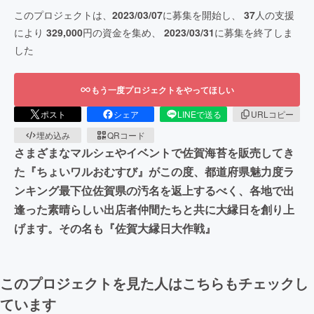
このプロジェクトは、
2023/03/07
に募集を開始し、
37
人の支援
により
329,000
円の資金を集め、
2023/03/31
に募集を終了しま
した
もう一度プロジェクトをやってほしい
ポスト
シェア
LINEで送る
URLコピー
埋め込み
QRコード
さまざまなマルシェやイベントで佐賀海苔を販売してき
た『ちょいワルおむすび』がこの度、都道府県魅力度ラ
ンキング最下位佐賀県の汚名を返上するべく、各地で出
逢った素晴らしい出店者仲間たちと共に大縁日を創り上
げます。その名も『佐賀大縁日大作戦』
このプロジェクトを見た人はこちらもチェックし
ています