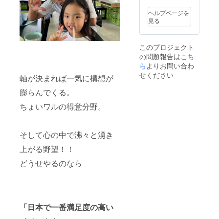
ら
で発育
いただ
調味料
BOND
も良く
きます
（アミ
ヘルプページを
&
良質な
【店の
ノ酸
見る
JUSTIC
肉質に
ないカ
等）
Eとして
なりま
フェ
【炙り
動き始
す。そ
carapre
いわ
このプロジェクト
める。
の結
sso】で
し】い
の問題報告は
こち
日本全
果、平
す。完
わし
国の被
ら
よりお問い合わ
成29
全予約
（ベト
災地に
年、平
制から
せください
ナム
軸が決まれば一気に構想が
どこよ
成31年
始まっ
産）、
りも早
には農
た店の
砂糖、
膨らんでくる。
く駆け
林水産
ないカ
食塩/ソ
付け、
大臣賞
ちょいワルの得意分野。
フェ
ルビッ
炊き出
を受賞
carapre
ト、調
しなど
しまし
ssoは只
味料
の支援
た。田
今、姉
（アミ
そして心の中で沸々と湧き
を継続
中畜産
妹店と
ノ酸
中。今
の健康
して
等）
上がる野望！！
回は東
で良質
【魔女
【出店
北の物
な「た
が営む
者紹
どうせやるのなら
産品や
なか和
喫茶
介】さ
奄美大
牛」を
室】を
すらい
島の藍
是非ご
大分県
の昆布
染を使
堪能く
宇佐市
屋『こ
用した
ださ
の築100
んぶ屋
パー
「日本で一番満足度の高い
い。佐
年の古
しお
カーやT
賀大縁
民家で
彩』で