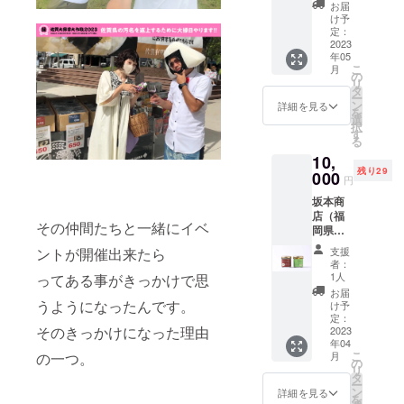
nstagra
トを郵送いたし
お届
法：ク
日々開
日まで
m.com/
け予
ます。店舗やイ
ラウド
拓中。
となり
saga_d
定：
ベント出店時に
ファン
子供達
ます。
aiennic
2023
使用する場合は
ディン
に明る
【出店
年05
hi_dais
ご提出くださ
グ期間
こ
い未来
月
者紹
akusen/
の
い。お釣りは出
が終了
リ
をみせ
介】は
入場料
タ
ませんのでご了
後、
ー
たい！
じめま
無料＆
ン
詳細を見る
承ください。出
クーポ
を
良き生
してリ
佐賀大
選
店は主に佐賀と
ンチ
択
産者と
ウマチ
縁日大
す
なります。使用
ケット
る
つなが
のアク
作戦Ｔ
期限は2023年12
を郵送
りた
セサ
10,
シャツ
月31日までとな
いたし
い。一
リー作
残り29
１枚 ●
000
ります。
円
ます。
つの村
家
佐賀大
出店会
で全て
kawaik
坂本商
縁日大
場にて
が繋が
aと申し
店（福
作戦の
その仲間たちと一緒にイベ
お好き
り、生
ます
岡県）
入場料
なたこ
活でき
（長崎
https://i
が無料
ントが開催出来たら
支援
焼きと
る『理
在住）
nstagra
となり
者：
交換し
想の村
自然が
m.com/
ます。
1人
ってある事がきっかけで思
てくだ
創り』
大好き
sakam
（5/27
お届
さい。
に参加
なので
otoshot
うようになったんです。
の一部
け予
クーポ
しませ
天然石
en/ ●名
と二
定：
ン券は
んか？
そのきっかけになった理由
や貝、
称：ち
2023
部、
一枚あ
年04
淡水
りめん
5/28の
こ
の一つ。
たり１
月
パール
日和
両日フ
の
リ
パック
などを
じゃこ
リーパ
タ
ー
の交換
主に
のオイ
スとな
ン
詳細を見る
を
となり
使って
ル漬け