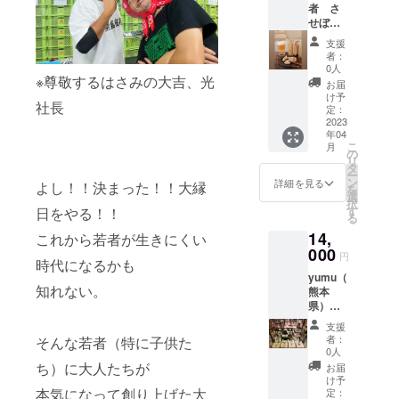
まし
卵、白
草）、
者 さ
くださ
口、平
め、花
酒、香
た。私
砂糖、
加工澱
せぼピ
い。
がま口
材は異
辛料
の想い
蜂蜜、
粉、卵
クルス
※デザイ
なりま
【ジン
として
支援
黒糖、
殻Ca、
（長崎
ンは変
す。画
ジャー
者：
は
抹茶、
香料、
県）
わる事
像２枚
0人
チップ
mugino
コーン
※尊敬するはさみの大吉、光
カラメ
https://i
がござ
目はお
ス】生
お届
hoの作
スター
ル色
nstagra
います
届け時
け予
姜（国
品をま
社長
チ、ホ
素、赤
m.com/
【出店
定：
の梱包
産）、
ず見に
ワイト
102号
sasebo
2023
者紹
イメー
砂糖
来てい
チョ
年04
（原材
_pickle
介】熊
ジで
（きび
ただき
こ
月
コ、
料の一
s/ ●名
本にて
の
す。
糖、て
いろん
リ
ベーキ
部に小
称：お
手ぬい
タ
【出店
んさい
な方と
ー
ング
麦・
まかせ
のがま
ン
者紹
詳細を見る
糖）
よし！！決まった！！大縁
いろん
を
ソー
卵・乳
ぴくる
口を製
選
介】
【ジン
なお話
択
ダ、バ
を含
す５本
作・販
す
日をやる！！
dryflow
ジャー
をして
る
ニラオ
む）
セット
売して
er shop
ジャ
嬉し
イル、
14,
【いか
●保存方
これから若者が生きにくい
おりま
Tsukas
ム】生
かった
藻塩
昆布】
法：未
000
す、手
a
姜（国
円
事、楽
時代になるかも
【ロッ
いか
開封の
ぬいが
Lifestyl
産）、
しかっ
キー
yumu（
（ペ
場合は
ま口壱
e
砂糖、
た事、
知れない。
ロー
熊本
ルー
冷暗所
屋と申
Tsukas
カボス
つら
ド】小
県）
産）、
で、開
しま
a
果汁、
かった
麦粉
https://i
昆布、
封後は
す。
Lifestyl
本みり
支援
事、ど
（国
nstagra
ごま、
冷蔵庫
『ちょ
eでは
者：
そんな若者（特に子供た
ん、洋
んな事
産）、
m.com/
オキア
で保存
っとそ
0人
ほとん
酒、香
でもか
バ
yumu.a
ミ、青
してく
ち）に大人たちが
こまで
どの花
お届
辛料
まいま
ター、
rt/ ●名
のり、
ださ
を楽し
け予
材を生
【出店
せん。
ダーク
称：
本気になって創り上げた大
砂糖、
い。 ●
定：
く』を
花から
者紹