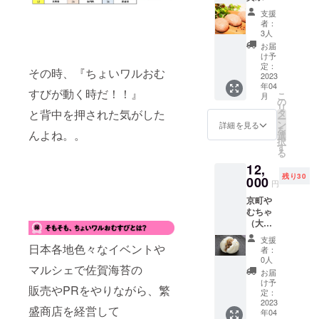
九州市
https://i
燻製
ていま
料：
支援
響灘緑
nstagra
チーズ
す。
【ペペ
者：
地グ
m.com/
（ペッ
kawaik
ロン
3人
リーン
hanjo_o
パー
aの手か
チーノ
お届
パーク
musubi
チー
ら生ま
風】
け予
「美食
358/ ●
ズ）、
定：
れるア
ガー
その時、『ちょいワルおむ
祭」
名称：
2023
燻製ピ
クセサ
リック
年04
カーワ
佐賀牛
スタチ
リーで
オイル
すびが動く時だ！！』
こ
月
ングラ
繁バー
オナッ
の
笑顔と
（国内
リ
ンプリ
グ ●内
ツ、燻
と背中を押された気がした
タ
勇気が
製
ー
第10回
容量：
製カ
ン
届きま
造）、
詳細を見る
を
んよね。。
記念大
150g×
シュー
選
すよう
いわし
択
会にて
４個入
ナッツ
す
に♡
稚魚、
る
グラン
り ●保
●保存方
岩塩、
12,
プリ受
存方
法：
香辛料
残り30
賞いた
法：要
000
【燻製
【北九
円
しまし
冷凍
たま
州しょ
京町や
た。
（-18℃
ご、燻
うゆ仕
むちゃ
以下）
製チー
込み】
（大分
●賞味期
ズ】要
ガー
県）
限：製
冷蔵
リック
支援
https://i
日本各地色々なイベントや
造より
10℃以
オイル
者：
nstagra
180日 ●
下で保
0人
（国内
マルシェで佐賀海苔の
m.com/
原材
存して
製
お届
kyoum
料：牛
くださ
け予
造）、
販売やPRをやりながら、繁
achiya
肉（黒
定：
い【燻
いわし
mucha/
2023
毛和
製ピス
稚魚、
盛商店を経営して
年04
●名称：
種）、
タチオ
しょう