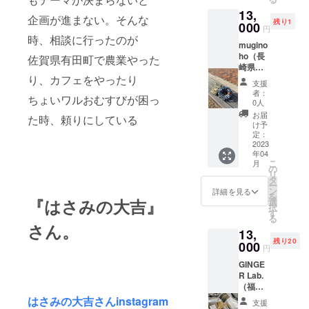
＋ネッ
料：米
『スパ
原材
焼き餃
●原材
【ゆず
とス
13,
クレス
【出店
活』始
料：化
子と冷
料：
企画が進まない。そんな
糀】
コーン
残り1
※ピアス
000
者紹
めま
石クッ
凍餃子
【特上
円
ピーマ
をぜひ
かイヤ
介】佐
時、相談に行ったのが
しょ！
キー
をご用
とろろ
ン（九
ご賞味
mugino
リング
賀県有
！
【ダブ
意しま
昆布】
州
下さ
ho（長
かは種
佐賀県有田町で農業やった
田町の
ルチョ
す。●中
昆布
産）、
い。
崎県）
類から
自然豊
コレー
華まん
（国
醤油
り、カフェをやったり
https://i
お選び
かな土
ト】小
（７種
産・中
支援
（大
nstagra
くださ
地でお
麦粉
者：
類）：
国
豆・小
ちょいワルおむすびが困っ
m.com/
い 【出
米を
0人
（国
ごぼ肉
産）、
麦を含
mugino
店者紹
作って
産）、
お届
まん、
醸造酢/
た時、頼りにしている
む）、
ho_han
介】天
いま
け予
バ
ギョウ
調味
糀、砂
dmade/
然石を
定：
す。冷
ター、
ザドッ
料・甘
糖、ゆ
●名称：
2023
使って
めても
ダーク
グ、ピ
味料
ずこ
年04
スマホ
ビーズ
美味し
チョコ
ザドッ
【特上
しょう
こ
月
ポー
刺しゅ
の
いお米
レー
グ、カ
おぼろ
（柚子
リ
チ、
うのア
タ
なので
ト、き
レーま
昆布】
皮、青
ー
ファブ
クセサ
ン
おにぎ
詳細を見る
び砂
ん、大
昆布
唐辛
を
リック
『はさみの大吉』
リーを
選
りやお
糖、
納言あ
（国
子、
択
リース
作って
す
弁当に
卵、コ
んま
産）、
塩）/調
る
●内容：
おりま
ぴった
さん。
コアパ
ん、カ
醸造酢
味料
13,
スマホ
す。世
り！今
ウ
フェオ
【こん
（核
残り20
ポーチ
000
界に1つ
回は手
ダー、
円
レま
ぶ飴】
酸）
１個、
だけの
作りの
黒糖、
ん、よ
水飴、
【ゆず
GINGE
ファブ
アクセ
おかず
蜂蜜、
もぎま
砂糖、
ペリー
R Lab.
リック
サリー
をたく
コーン
ん、●餃
小麦
ラ】食
（福岡
リース
は作家
さん入
スター
子：冷
粉、も
用植物
県）
１個
はさみの大吉さんinstagram
がお客
れた
チ、
支援
凍ひめ
ち粉、
油脂
https://i