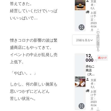
をして
GOでは
願いを
支援
辛子】
辛料/
答えてきた。
を含む
https://i
用方
ます吉
OWL.が
者：
込め
レッド
イース
製品を
nstagra
法：ク
永菓舗
0人
つくる
て。こ
チリ
経営していくだけでいっぱ
ト、膨
製造し
m.com/
ラウド
です。
ハンド
お届
だわり
（イン
張剤
ていま
bakedg
ファン
今回は
け予
メイド
いいっぱいで…
のレジ
ド
【カ
す。
oods_a
ディン
定：
ジェ
アクセ
ン作品
産）、
フェオ
【燻製
m/ ●名
2023
グ期間
ラート
サリー
をぜひ
花椒、
レま
年04
カ
称：マ
が終了
と焼菓
をはじ
お手に
八角、
こ
ん】小
月
シュー
フィ
後、
の
子をお
め、ア
とって
シナモ
リ
麦粉
ナッ
ン、ス
クーポ
タ
持ちし
ニマ
ご覧く
ン、
ー
（国内
ツ】カ
コーン
憎きコロナの影響の波は繁
ンチ
ン
ます。
詳細を見る
ル・
ださ
フェン
を
製
シュー
と交換
ケット
選
おすす
キッズ
い。
ネル、
択
造）、
盛商店にもやってきて。
ナッツ
できる
を郵送
す
めは地
向け雑
クロー
る
砂糖、
（ベト
クーポ
いたし
元の特
貨の販
ブ、カ
イベントの中止が乱発し売
白手亡
12,
ナム
ン ●内
ます。
産、金
売や学
ルダモ
豆、生
残り17
産）、
容：マ
000
出店会
柑を
べる
円
上低下。
ン ●ス
クリー
食塩
フィ
場にて
使った
WS（ワ
パイス
ム（乳
赤ねこ
【出店
ン、ス
オムラ
金柑
ーク
ワーク
を含
商店
者紹
コーン
イスと
ジェ
「やばい。。」
ショッ
ショッ
む）、
（大分
介】福
が2023
交換し
ラート
プ）も
プ券使
コー
県）
岡県北
年12月
てくだ
です。
行って
支援
用方
ヒー
https://
九州市
31日ま
さい。
しかし、何の新しい施策も
皮だけ
者：
いま
法：ク
粉、
www.in
にある
で交換
クーポ
3人
を取り
す！
ラウド
ラー
stagra
思いつかずにどんどん
陽気な
できる
ン券は
出し
お届
（WSは
ファン
ド、バ
m.com/
燻製屋
クーポ
一枚あ
け予
ピュー
季節に
ディン
ター、
苦しい状況へ。
akanek
『のり
ン券で
定：
たり１
レに加
より異
グ期間
塩、濃
ostore_
2023
燻本
す。年
商品の
工し
なる）
が終了
縮コー
年04
from_oi
舗』で
内どこ
交換と
て、ミ
その他
こ
後、ス
月
ヒー
ta/ ●名
す！店
でも出
の
なりま