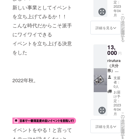
m.com/
以上の
ホワイ
定：
姜、干
きくら
油、中
者紹
新しい事業としてイベント
kanako
2023
スパイ
トチョ
椎茸、
げ】
ザラ
介】長
年04
kofarm/
スを調
コ、
米麹、
130g、
糖、青
崎で主
こ
月
を立ち上げてみるか！！
●名称：
合して
ロッ
の
香辛料
180日
唐辛
にマ
リ
かなこ
あなた
キー
タ
【出店
【ねば
子、
フィ
こんな時代だからこそ派手
ー
こ農園
だけの
ロード×
ン
者紹
ねば昆
詳細を見る
（大
ン、ス
を
の自家
世界に
２個、
選
介】中
布】
豆・小
にワイワイできる
コーン
択
製米
１つし
ピー
す
華ま
50g、
麦を含
を作っ
る
（佐賀
かない
ナッツ
イベントを立ち上げる決意
ん、餃
300日
む）
て販売
13,
県産）
オリジ
バター
子製
【国産
【青唐
してい
●内容
をした
000
ナル調
ピー
造、販
あごだ
辛子
円
ます
量：
味料を
ナッ
売。大
し（顆
醤】唐
Baked
rirufura
10kg ●
作って
ツ）、
分県中
粒）】
辛子
goods
（大分
保存方
みませ
caki（
津市か
70g、
（大分
amで
県）
法：直
んか？
フィナ
ら小さ
300日
県
す。材
https://i
射日光
スパイ
ン
な店舗
【炙り
産）、
支援
料に米
2022年秋。
nstagra
を避け
スを全
シェ）×
で地元
いわ
者：
醤油
油やて
m.com/
て涼し
く知ら
５個 ●
0人
の食材
し】
（一部
んさい
rirufura
いとこ
ない人
保存方
を活か
50g、
お届
に大
糖など
/ ●名
ろで保
でも楽
法：冷
け予
し、こ
300日 ●
豆・小
体に優
称：天
存して
定：
しく美
暗所で
だわり
保存方
麦を含
しい素
然石ア
2023
くださ
味しく
保存し
の中華
法：直
む）、
材を選
年04
クセサ
い ●賞
作る事
てくだ
まん、
射日光
蜂蜜、
んでお
こ
月
リー ●
味期
の
ができ
さい。
餃子を
を避け
水飴、
りま
リ
内容：
限：精
タ
ます
●賞費期
手作り
て常温
梅肉
す。種
ー
ピアス
米から
ン
よ！さ
限：製
詳細を見る
してい
で保存
（梅、
類豊富
を
イベントをやる！と言って
orイヤ
１ヶ月
選
あ、あ
造から
ます。
してく
食塩、
なマ
択
リング
●原材
す
なたも
５日 ●
餃子は
ださい
紫蘇）
もテーマが決まらないと
フィン
る