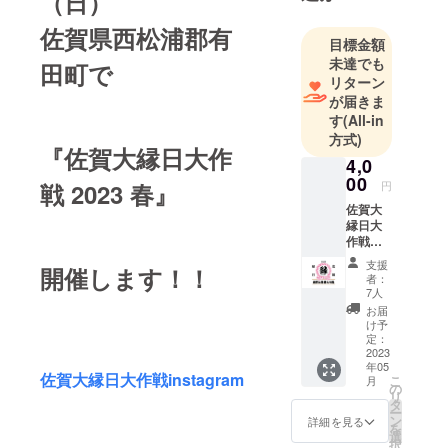
（日）
佐賀県西松浦郡有
目標金額
未達でも
田町で
リターン
が届きま
す
(All-in
方式)
『佐賀大縁日大作
4,0
00
戦 2023 春』
円
佐賀大
縁日大
作戦
（佐賀
支援
開催します！！
県）
者：
https://i
7人
nstagra
お届
m.com/
け予
saga_d
定：
aiennic
2023
年05
hi_dais
佐賀大縁日大作戦instagram
こ
月
akusen/
の
リ
入場料
タ
ー
無料＆
ン
詳細を見る
を
佐賀大
選
択