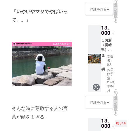
ルク
OWL
リ
パイス
（コー
称：赤
主が愛
店時に
タ
す。使
ベース
channel
ー
ワーク
ヒー）/
ねこ商
情込め
使用で
ン
用期限
詳細を見る
のジェ
（委託
「いやいやマジでやばいっ
を
ショッ
イース
店セッ
て手作
きる
選
は2023
ラート
販売）
択
プ券を
ト、膨
ト ●内
りして
クーポ
す
年12月
て。。」
にマー
も！ど
る
郵送い
張剤、
容量：
います♪
ン券と
31日ま
ブル状
の年齢
たしま
コー
13,
にんに
絶品く
なりま
でとな
に練り
層でも
す。出
ヒーフ
く麹
000
んたま
す。マ
りま
込みま
円
対応で
店会場
レー
醤、青
に、大
フィン
す。出
した。
きます
にてご
バー
しお彩
唐辛子
人気の
チケッ
店は主
ぜひご
のでプ
提出の
（プロ
（長崎
醤、ゆ
スモー
ト×10
に福岡
賞味く
レゼン
上ワー
ピレン
県）
ず糀、
クチー
枚、ス
となり
ださ
ト選び
ク
グリ
https://i
ゆずペ
ズ！味
コーン
ます。
い。
支援
にぜひ
ショッ
コー
nstagra
リー
もネー
チケッ
【出店
者：
いらし
プをお
ル、グ
m.com/
ラ、ゆ
ミング
ト×3枚
0人
者紹
てくだ
楽しみ
リセリ
konnbu
ずこ
センス
となり
介】オ
お届
さい♡
くださ
ン）
ya_sios
しょう
もバッ
ます。
け予
ムライ
ご提案
い。券
【大納
ai/ ●名
●保存方
定：
チリの
●使用方
ス専門
もさせ
は一枚
言あん
称：こ
2023
法：直
スモー
法：ク
店にて
て頂き
あたり
年04
まん】
んぶ屋
射日
クナッ
ラウド
20年
ますの
こ
月
一回の
小麦粉
しお彩
光・高
の
ツ！食
ファン
培った
でお声
リ
ワーク
（国内
厳選大
温多湿
タ
べると
ディン
技術を
かけ下
ー
ショッ
製
作戦
を避け
ン
笑顔が
グ期間
詳細を見る
キッチ
さい♡
を
プ体験
造）、
セット
常温保
選
溢れる
が終了
そんな時に尊敬する人の言
ンカー
ほわん
択
となり
砂糖、
●内容
存 ●賞
す
事間違
後、
にて再
（レイ
る
ます。
大納言
量・賞
味期
葉が頭をよぎる。
いなし
クーポ
現。フ
ンボー
使用可
13,
小豆、
味期
限：
です
ンチ
レンチ
わたあ
能期限
残り18
ラー
限：
000
【にん
☆.*゜
ケット
トース
円
め）
は2023
ド、塩/
【特上
にく麹
を郵送
トはリ