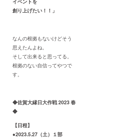
イベントを
シャツ
日大作
準備し
す。無
などを
戦で
ており
店舗で
創り上げたい！！」
販売し
は、佐
ます。
17年、
ます。
賀牛の
お店は
牛串を
まだあ
その場
りませ
で焼い
ん。主
て販売
なんの根拠もないけどそう
に北海
いたし
道・三
ます。
思えたんよね。
陸・長
崎産に
そして出来ると思ってる。
こだわ
り海産
根拠のない自信ってやつで
物離れ
といわ
す。
れる現
代にお
いて、
誰にも
親しん
◆佐賀大縁日大作戦 2023 春
でいた
だける
◆
ライン
ナップ
で気軽
【日程】
に海産
物を楽
●2023.5.27（土）１部
しんで