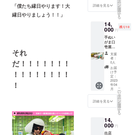
タ
メイド
す。小
マカダ
ー
持参く
肉（た
子、食
一点 ●
温にて
ン
「僕たち縁日やります！大
が好き
詳細を見る
さいお
ミア、
を
ださ
ら他）
塩 【出
商品説
保存
選
で主に
子様の
ダーク
択
い。
青の
店者紹
明：壁
縁日やりましょう！！」
（シ
す
布物を
おやつ
チョコ
る
又、レ
り、澱
介】大
面に花
ロッ
使った
にもお
レー
ジ袋は
粉、い
分県由
14,
を彩
プ、
作品が
すすめ
ト、蜂
有料に
か、食
布市の
残り10
る。下
000
ジャム
多いで
円
です。
蜜、
なりま
塩、
旅する
げて飾
のみ開
す。長
コーン
す（５
梅、
道の駅
手ぬい
るタイ
栓後は
年美容
スター
円/枚）
酢、し
『赤ね
がま口
プのス
要冷
師とし
チ、
今回ご
その
こ商
壱屋
ワッ
蔵） ●
て働い
それ
ベーキ
用意し
実、植
店』で
（熊本
グ。プ
賞味期
てきま
支援
ング
たリ
物油
す。米
県）
レゼン
限：製
したが
者：
ソー
ターン
脂、糖
だ！！！！！！！
農家を
https://i
トやギ
造より
0人
30代に
ダ、バ
は自慢
類、植
しなが
nstagra
フトに
１年 ●
入り
お届
ニラオ
の中華
物蛋白/
ら地元
m.com/
も喜ば
！！！！！！！！
原材
け予
『パ
イル、
まん、
調味料
の美味
gamag
れる人
定：
料：
ニック
藻塩
餃子の
（アミ
しいも
uchi_ic
2023
気なア
【ジン
障害』
！
【抹茶
セット
ノ酸
年04
のを販
hiya/ ●
イテム
ジャー
を発症
こ
ホワイ
月
です。
等）、
売して
名称：
です。
の
シロッ
し少し
リ
トチョ
乳糖、
いま
手ぬい
【size
タ
プ】生
ずつパ
ー
コ】小
酸味
す。現
がま口
】約
ン
姜（国
詳細を見る
ニック
を
麦粉
料、甘
地でし
壱屋売
40cm×
選
産）、
障害と
択
（国
味料
か味わ
れ筋三
30cm※
す
砂糖、
向き合
る
産）、
（ソル
えない
種 ●内
季節の
有機レ
いなが
バ
ビッ
14,
逸品を
容：メ
花材を
モン
ら日々
ター、
ト・ス
ぜひ楽
ガネが
000
使って
汁、本
を過ご
円
きび砂
テビ
しんで
ま口、
製作す
みり
してき
糖、
ア・甘
出店
いって
丸がま
るた
ん、洋