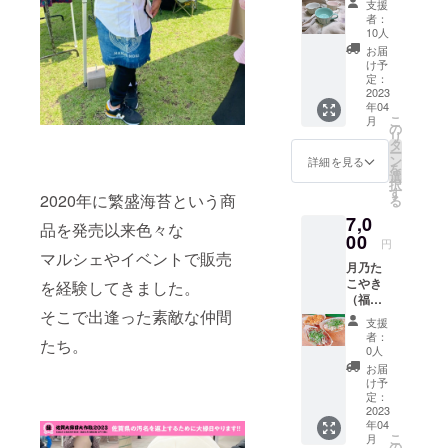
枚セッ
支援
（佐賀
す。 ●
トとな
者：
県）
使用方
りま
10人
https://i
法：ク
す。
お届
nstagra
ラウド
け予
m.com/
ファン
定：
hasami
2023
ディン
年04
no.daiki
グ期間
こ
月
chi/
が終了
の
リ
https://i
後、
タ
ー
nstagra
クーポ
ン
詳細を見る
を
m.com/
ンチ
選
択
daikichi
ケット
す
2020年に繁盛海苔という商
る
_cafe/ ●
を郵送
7,0
名称：
いたし
品を発売以来色々な
パステ
00
ます。
円
ラ、
イベン
マルシェやイベントで販売
月乃た
スープ
ト出店
こやき
を経験してきました。
カップ
時に使
（福岡
３色
用する
そこで出逢った素敵な仲間
県）
セット
場合は
支援
https://i
●内容：
ご提出
者：
たち。
nstagra
パステ
くださ
0人
m.com/
ラ、
い。
お届
tsukino
スープ
Instagr
け予
_takoy
カップ
定：
amから
aki/ ●名
2023
３色
の購入
年04
称：た
セット
の時は
こ
月
こ焼き
（ピン
の
ロット