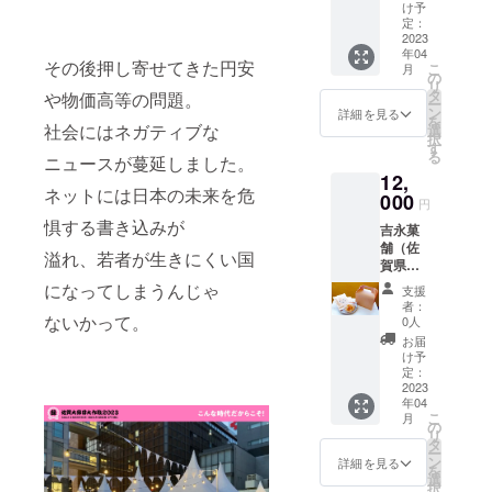
https://i
画）作
光、高
け予
麦、
今回リ
豆）、
たしま
nstagra
品の画
定：
温多湿
ショー
ターン
白味
す！
m.com/
2023
像はイ
を避け
トニン
でご用
噌、本
年04
owl.am
メージ
て保存
グ）、
その後押し寄せてきた円安
意した
みりん
こ
月
15/ ●名
です。
の
してく
酒、ご
のは佐
【燻製
リ
称：出
全く同
タ
ださい
や物価高等の問題。
ま油、
賀牛A5
チーズ
ー
没カメ
じもの
ン
●賞味期
詳細を見る
みり
ランク
（ス
を
ラスタ
社会にはネガティブな
ではな
選
限：製
ん、生
を使用
モーク
択
ンド ●
く、少
す
造から
姜、干
したハ
チー
る
ニュースが蔓延しました。
使用方
し違う
１年 ●
椎茸、
ンバー
ズ）】
12,
法：ど
デザイ
原材
ラー
グ。何
ナチュ
ネットには日本の未来を危
こで
000
ンの作
料：
ド、
円
も付け
ラル
も、い
品一点
【イン
塩、
なくて
惧する書き込みが
チーズ
吉永菓
つでも
をお届
ド七味
麹、ニ
も美味
（国
舗（佐
固定式
けいた
唐辛
溢れ、若者が生きにくい国
ンニ
しい、
産）、
賀県）
カメラ
しま
子】
ク、香
口の中
乳化剤
https://i
スタン
す。
になってしまうんじゃ
レッド
辛料/
支援
で溶け
（乳）
nstagra
ドとし
【出店
チリ
者：
イース
てしま
【燻製
m.com/
ないかって。
てご使
者紹
0人
（イン
ト、膨
うほど
チーズ
sweet_
用でき
介】“春
ド
お届
張剤
の柔ら
（ペッ
_yoshi/
ます！
のよう
け予
産）、
【ギョ
かいハ
パー
●名称：
画像で
定：
なあた
クミ
ウザ
ンバー
チー
金柑
2023
使用例
たかさ
ン、黒
ドッ
グで
ズ）】
年04
ボーロ
をご確
をあな
胡椒、
グ】小
す。冷
こ
ナチュ
月
●内容
認くだ
の
たに”を
シナモ
麦粉
凍での
リ
ラル
量：10
さい。
タ
コンセ
ン、カ
（国内
お届け
ー
チーズ
個入り×
◆ディ
ン
プトに
詳細を見る
ルダモ
製
となり
を
（国
３箱 ●
スプレ
選
レジン
ン、ク
造）、
ます。
択
産）、