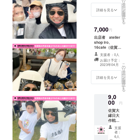
リ
交換
ク、グ
タ
ナン
ー
クーポ
レー、
ン
バーを
詳細を見る
を
ン券 ●
ブ
選
DMにて
択
内容：
ルー）
す
お伝え
る
お好き
【出店
くださ
7,000
なたこ
者紹
い。オ
円
焼きと
介】都
ンライ
出店者 atelier
2023年
道府県
ン
shop iro、
5月1日
魅力度
ショッ
16cafe（佐賀
～2023
ランキ
プでの
県）
年9月30
ング
支援者：0人
ご利用
https://www.inst
日まで
（2022
はでき
お届け予定：
agram.com/atel
交換で
）ワー
こ
2023年04月
ませ
の
ier.iro/ ●名称：
きる
スト１
リ
ん。お
タ
商品券3,000円分
クーポ
の佐賀
ー
釣りは
ン
●内容：aterlier
詳細を見る
ン券で
県を盛
を
出ませ
選
shop iro、
す。ど
り上げ
択
んので
す
16cafeの店舗、
こでも
る為、
る
ご了承
出店時に使用で
出店時
『大吉
くださ
9,0
きる3,000円分商
に使用
村』全
い。出
00
品券となりま
円
でき、
員でが
店は主
す。1,000円×3
たこ焼
んばり
に長崎
佐賀大
枚綴りとなりま
き5パッ
ます！
となり
縁日大
す。 ●使用方
ク分と
あたた
ます。
作戦
法：クラウド
交換で
かい
使用期
（佐賀
ファンディング
支援
きま
人々が
限は
県）
期間が終了後、
者：
す。 ●
集う場
2023年
https://i
6人
クーポンチケッ
使用方
所を
12月31