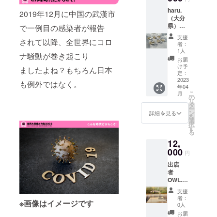
インド
賞味期
苔を販
（ペッ
くさん
haru.
七味唐
限：製
2019年12月に中国の武漢市
売して
パー
ご用意
（大分
辛子×3
造から
おりま
チー
してい
県）
で一例目の感染者が報告
本、イ
３ヶ月
す。
ズ）】
ます。
https://i
ンド七
●原材
（2023
【燻製
支援
長年に
されて以降、全世界にコロ
nstagra
味唐辛
料：
年3月31
者：
ピスタ
渡り
m.com/
子（ハ
【ごぼ
1人
をもち
チオ
培って
ナ騒動が巻き起こり
haru.tm
バネロ
肉ま
まして
お届
ナッ
きた経
45/ ●名
入り）
ん】小
け予
海苔の
ツ】
ましたよね？もちろん日本
験と実
称：ア
×3本、
定：
麦粉
販売は
【燻製
績を活
クセサ
2023
中華七
（国内
も例外ではなく。
無期限
カ
かし、
年04
リー一
味唐辛
製
休止い
シュー
旨い海
こ
月
点、
子×３
の
造）、
たしま
ナッ
産物を
リ
アート
本、ス
タ
キャベ
す）地
ツ】製
心を込
ー
作品一
パイス
ン
ツ、豚
詳細を見る
元佐賀
造から
めてお
を
点 ※ア
ワーク
選
ミンチ
での出
5ヶ月 ●
届けし
択
クセサ
ショッ
す
（国
店がほ
原材
ます！
る
リーの
プ券５
産）、
とんど
料：
佐賀大
12,
お届け
回分
ごぼ
ない
【燻製
縁日大
は画像
000
（イベ
う、玉
為、佐
円
たま
作戦で
の中か
ント出
ねぎ、
賀の皆
ご】鶏
は各イ
出店
ら人気
店時に
砂糖、
様とお
卵（福
ベント
者
の作品
使用で
しょう
会いで
岡
で大人
OWL.
一点と
きま
ゆ（大
きる事
県）、
気！！
（あう
なりま
す） ●
豆を含
を楽し
支援
昆布つ
本気の
る）
す。
保存方
む）、
者：
みにし
ゆ（小
サバサ
※画像はイメージです
（福岡
アート
法：直
0人
パン粉
ており
麦・さ
ンドを
県）
（絵
射日
（小
お届
ます。
ば・大
販売い