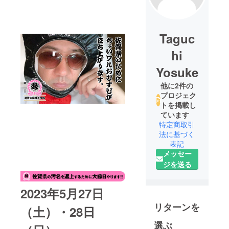
Taguc
hi
Yosuke
他に2件の
プロジェク
トを掲載し
ています
特定商取引
法に基づく
表記
メッセー
ジを送る
2023年5月27日
リターンを
（土）・28日
選ぶ