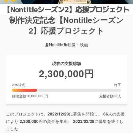
制作決定記念【Nontitleシーズン
2】応援プロジェクト
Nontitle
映像・映画
現在の支援総額
2,300,000
円
終了
23
%達成
目標金額
10,000,000
円
支援者数
66
人
このプロジェクトは、
2022/12/29
に募集を開始し、
66
人の支援
により
2,300,000
円の資金を集め、
2023/02/28
に募集を終了し
ました