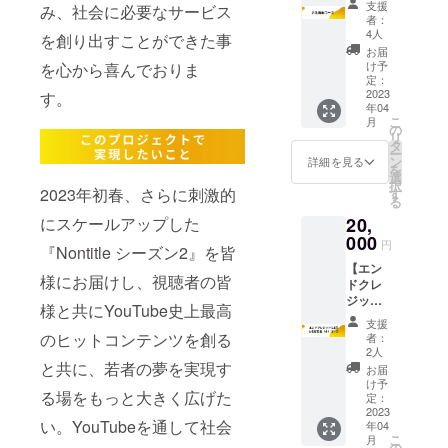
支援
み、社会に必要なサービス
カル&朝
届け
者：
倉未来
CAMPF
4人
を創り出すことができた事
からの
IRE限定
お届
お礼限
Nontitle
け予
を心から喜んでおりま
定動画
ステッ
定：
（1分程
2023
カー
す。
年04
度） お
こ
月
礼の
の
リ
メッ
タ
ー
セージ
ン
詳細を見る
を
CAMPF
選
択
IRE活動
2023年初春、さらに刺激的
す
る
報告に
20,
にスケールアップした
てプロ
デュー
000
円
『Nontitle シーズン2』を皆
サー兼
【エン
チーフ
様にお届けし、視聴者の皆
ドクレ
メン
ジット
ター青
様と共にYouTube史上最高
に1回お
木＆出
支援
名前記
演メン
のヒットコンテンツを創る
者：
載
バーの
2人
（小）
支援者
と共に、若者の夢を実現す
お届
コー
限定コ
け予
る場をもっと大きく広げた
ス】 お
ラム全5
定：
礼の
2023
回をお
い。YouTubeを通して社会
年04
メッ
届け
こ
月
セージ
CAMPF
の