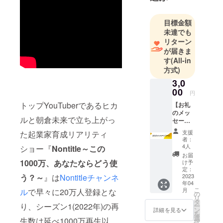
目標金額
未達でも
リターン
が届きま
す
(All-in
方式)
3,0
00
円
トップYouTuberであるヒカ
【お礼
のメッ
ルと朝倉未来で立ち上がっ
セージ
コー
支援
た起業家育成リアリティ
ス】 お
者：
礼の
4人
ショー『
Nontitle～この
メッ
お届
セージ
1000万、あなたならどう使
け予
CAMPF
定：
IRE活動
2023
う？～
』は
Nontitleチャンネ
年04
報告に
こ
月
ル
で早々に20万人登録とな
てプロ
の
リ
デュー
タ
り、シーズン1(2022年)の再
ー
サー兼
ン
詳細を見る
を
チーフ
選
生数は延べ1000万再生以
択