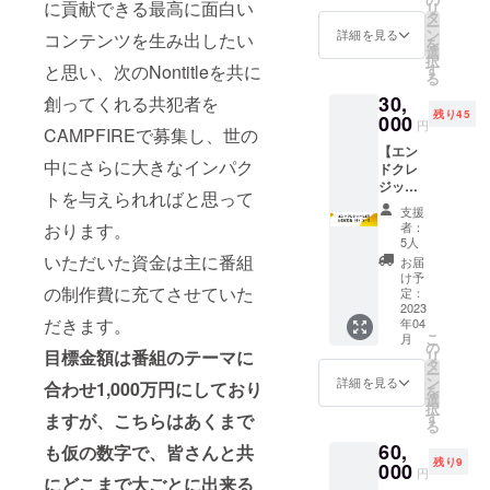
に貢献できる最高に面白い
リ
CAMPF
IRE限定
タ
ー
IRE活動
Nontitle
ン
詳細を見る
コンテンツを生み出したい
を
報告に
ステッ
選
択
てプロ
カー
す
と思い、次のNontitleを共に
る
デュー
30,
サー兼
創ってくれる共犯者を
残り45
チーフ
000
円
CAMPFIREで募集し、世の
メン
【エン
ター青
中にさらに大きなインパク
ドクレ
木＆出
ジット
演メン
トを与えられればと思って
に1回お
バーの
支援
名前記
支援者
者：
おります。
載
限定コ
5人
（中）
ラム全5
いただいた資金は主に番組
お届
コー
回をお
け予
ス】 お
の制作費に充てさせていた
届け
定：
礼の
2023
Nontitle
だきます。
年04
メッ
番組ス
こ
月
セージ
タッフT
の
目標金額は番組のテーマに
リ
CAMPF
シャツ
タ
ー
IRE活動
CAMPF
ン
詳細を見る
合わせ1,000万円にしており
を
報告に
IRE限定
選
択
てプロ
Nontitle
す
ますが、こちらはあくまで
る
デュー
ステッ
60,
サー兼
も仮の数字で、皆さんと共
カー エ
残り9
チーフ
000
ンドク
円
にどこまで大ごとに出来る
メン
レジッ