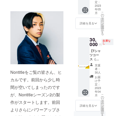
場合で
通費は
スポン
IRE限定
ターン
事が御
定：
も払い
別途ご
サー条
Nontitle
の支援
2023
座いま
年05
戻しは
負担く
件＞
タンブ
締め切
す、ご
こ
月
いたし
ださ
#1~6は
ラー
り日：1
注意く
の
リ
ません
い。 関
1月28日
CAMPF
月15日
ださ
タ
ー
のでご
東圏内
(水)ま
IRE限定
(日) お
い。 法
ン
詳細を見る
を
注意く
を想
で、
Nontitle
礼の
人の方
選
択
ださ
定。他
#7~12
番組ス
メッ
のご支
す
る
い。 当
県は要
は2月22
タッフT
セージ
援はお
30,
日の様
相談 日
日(水)ま
シャツ
CAMPF
控え下
在庫な
子は放
程は双
でに支
CAMPF
IRE活動
000
さい。
し
円
送まで
方話し
援した
IRE限定
報告に
【Tシャ
口外し
合いの
方限定
Nontitle
てプロ
ツコー
ないよ
上決定
です。
ステッ
デュー
ス（サ
うにお
いたし
何話に
カー 番
サー兼
インあ
願いし
ます。
掲載す
組内で
チーフ
支援
り）】
ます。
るかは
プレイ
メン
者：
Nontitle
Nontitleをご覧の皆さん、ヒ
当日秘
指定が
スメン
ター青
30人
番組ス
密保持
できま
ト広告
木＆出
お届
カルです。前回から少し時
タッフT
契約書
せん。
を出せ
演メン
け予
シャツ
にサイ
公序良
る権 ＜
バーの
定：
間が空いてしまったのです
(ヒカル
2023
ンいた
俗に反
スポン
支援者
年04
＆朝倉
だきま
する企
サー条
限定コ
が、Nontitleシーズン2の製
こ
月
未来の
す。
業/サー
件＞ 1
ラム全5
の
リ
サイン
ビス、
月15日
回をお
タ
作がスタートします。前回
ー
あり)
また、
(日)まで
届け
ン
詳細を見る
を
CAMPF
よりさらにパワーアップさ
現状確
に支援
CAMPF
選
択
IRE限定
定して
した方
IRE限定
す
る