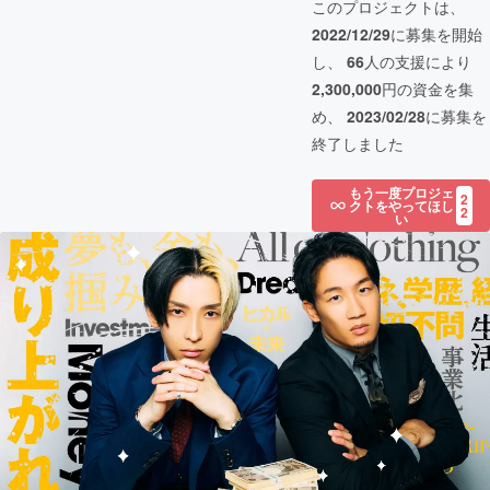
このプロジェクトは、
2022/12/29
に募集を開始
し、
66
人の支援により
2,300,000
円の資金を集
め、
2023/02/28
に募集を
終了しました
もう一度プロジェ
2
クトをやってほし
2
い