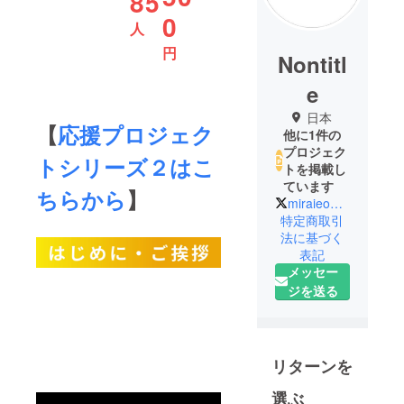
85
0
人
円
Nontitl
e
日本
【
応援プロジェク
他に1件の
プロジェク
トシリーズ２はこ
トを掲載し
ています
ちらから
】
miraieofficial1
特定商取引
法に基づく
表記
メッセー
ジを送る
リターンを
選ぶ