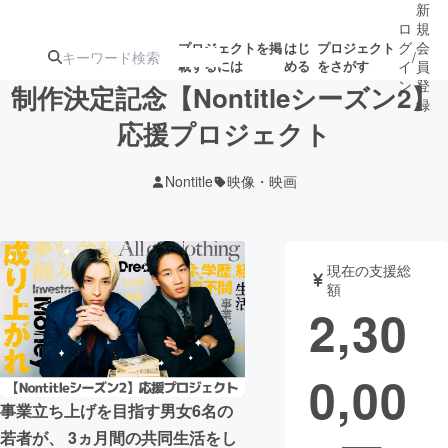
新
ロ
規
グ
会
プロジェクトを掲
はじ
プロジェクト
/
載するには
める
をさがす
イ
員
ン
登
制作決定記念【Nontitleシーズン2】
録
応援プロジェクト
人気のプロ
注目のリ
注目の新着プロ
募集終了が近いプ
もうすぐ公開
Nontitle
映像・映画
ジェクト
ターン
ジェクト
ロジェクト
されます
アート・写真
音楽
現在の支援総
額
2,30
テクノロジー・ガジェット
ゲーム・サ
0,00
映像・映画
書籍・雑誌
事業立ち上げを目指す男女6名の
ビジネス・起業
チャレンジ
若者が、 3ヵ月間の共同生活をし