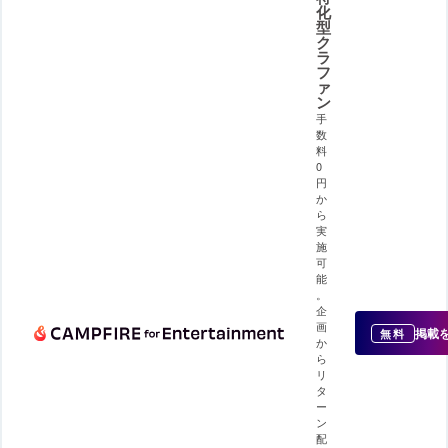
化
型
ク
ラ
フ
ァ
ン
手
数
料
0
円
か
ら
実
施
可
能
。
企
画
掲載
無料
か
ら
リ
タ
ー
ン
配