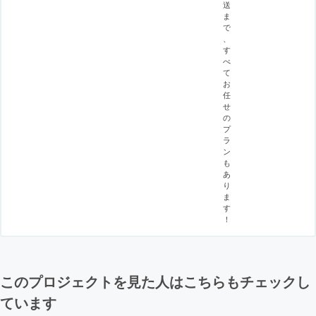
送
ま
で
、
す
べ
て
お
任
せ
の
プ
ラ
ン
も
あ
り
ま
す
！
このプロジェクトを見た人はこちらもチェックし
ています