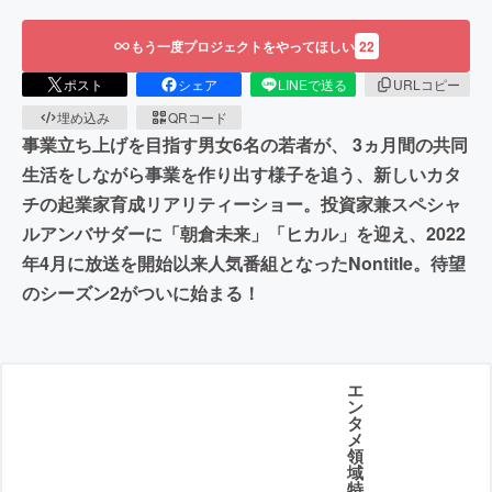
もう一度プロジェクトをやってほしい
22
ポスト
シェア
LINEで送る
URLコピー
埋め込み
QRコード
事業立ち上げを目指す男女6名の若者が、 3ヵ月間の共同
生活をしながら事業を作り出す様子を追う、新しいカタ
チの起業家育成リアリティーショー。投資家兼スペシャ
ルアンバサダーに「朝倉未来」「ヒカル」を迎え、2022
年4月に放送を開始以来人気番組となったNontitle。待望
のシーズン2がついに始まる！
エ
ン
タ
メ
領
域
特