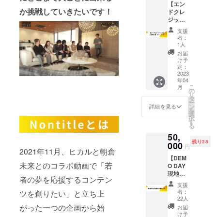
【エン
ター青
トに1回
か挑戦していきたいです！
ドクレ
木＆出
お名前
ジット
演メン
記載
に1回お
バーの
（小）
支援
名前記
支援者
1話~12
者：
載
限定コ
話のう
1人
（大）
ラム全5
ち、ど
お届
コー
回をお
こか1話
け予
ス】 お
届け
定：
であな
礼の
2023
CAMPF
たのお
年04
メッ
IRE限定
名前ク
こ
月
セージ
Nontitle
の
レジッ
リ
CAMPF
タンブ
タ
トが記
ー
IRE活動
ラー
ン
載され
詳細を見る
を
報告に
CAMPF
選
ます。
択
てプロ
IRE限定
す
支援時
る
デュー
Nontitle
に必ず
50,
サー兼
番組ス
備考欄
残り28
チーフ
000
タッフT
にご希
円
2021年11月、ヒカルと朝倉
メン
シャツ
望のお
【DEM
ター青
CAMPF
名前を
未来とのコラボ動画で「若
O DAY
木＆出
IRE限定
ご記入
現地見
演メン
Nontitle
くださ
者の夢を応援するコンテン
学権
バーの
ステッ
い。記
支援
コー
支援者
カー
入がな
者：
ツを創りたい」と立ち上
ス】 お
限定コ
CAMPF
22人
い場合
礼の
ラム全5
IRE支援
がった一つの企画から始
は
お届
メッ
回をお
者だけ
け予
CAMPF