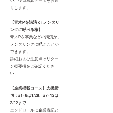
い、後日写真データをお送
りします。
【青木Pを講演 or メンタリ
ングに呼べる権】
青木Pを事業などの講演か、
メンタリングに呼ぶことが
できます。
詳細および注意点はリター
ン概要欄をご確認くださ
い。
【企業掲載コース】
支援締
切：#1~6は1/28、#7~12は
2/22まで
エンドロールに企業表記と