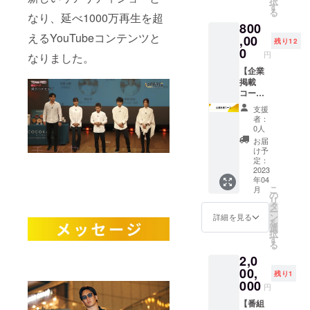
択
シャツ
デュー
クレ
す
にご希
注意く
る
CAMPF
サー兼
なり、延べ1000万再生を超
ジット
望のお
ださ
800
IRE限定
チーフ
に1回お
名前を
い。 法
えるYouTubeコンテンツと
Nontitle
メン
,00
名前記
ご記入
人の方
残り12
ステッ
ター青
載
0
くださ
のご支
円
なりました。
カー
木＆出
（大）
い。記
援はお
CAMPF
演メン
【企業
コース
入がな
控え下
IRE支援
バーの
掲載
1話~12
い場合
さい。
者だけ
支援者
コー
話のう
は
の動画
限定コ
ス】 お
ち、ど
CAMPF
支援
コンテ
ラム全5
礼の
こか1話
IREにて
者：
ンツ
回をお
メッ
であな
使用さ
0人
（撮影
届け
セージ
たのお
れてい
お届
の舞台
CAMPF
CAMPF
名前ク
るハン
け予
裏動画
IRE限定
IRE活動
レジッ
定：
ドル
など）
Nontitle
報告に
2023
トが記
ネーム
年04
DEMO
タンブ
てプロ
載され
を使用
こ
月
DAY現
ラー
デュー
ます。
の
させて
リ
地見学
CAMPF
サー兼
支援時
タ
頂きま
ー
権 ヒカ
IRE限定
チーフ
に必ず
ン
すので
詳細を見る
を
ルさん&
Nontitle
メン
備考欄
選
ご了承
択
未来さ
番組ス
ター青
にご希
す
くださ
る
んと集
タッフT
木＆出
望のお
い。ま
2,0
合写真
シャツ
演メン
名前を
た、特
が撮れ
CAMPF
バーの
00,
ご記入
定の人
残り1
る権(10
IRE限定
支援者
くださ
000
物を比
円
人単
Nontitle
限定コ
い。記
喩する
位）
ステッ
ラム全5
【番組
入がな
お名前