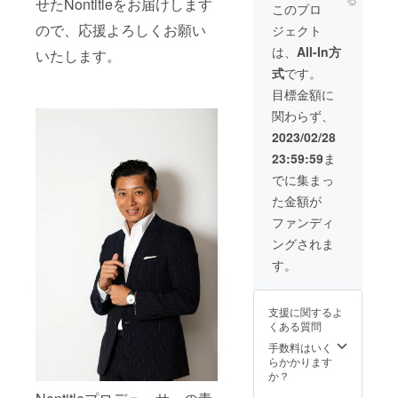
せたNontitleをお届けします
Nontitle
いるス
限定で
Nontitle
このプロ
ステッ
ポン
す。以
タンブ
ので、応援よろしくお願い
ジェクト
カー お
サーと
降のご
ラー
礼の
競合に
支援は1
CAMPF
は、
All-In方
いたします。
メッ
あたる
話目に
IRE限定
式
です。
セージ
場合は
間に合
Nontitle
CAMPF
ご応募
わない
番組ス
目標金額に
IRE活動
いただ
可能性
タッフT
関わらず、
報告に
けませ
がござ
シャツ
てプロ
ん。そ
います
CAMPF
2023/02/28
デュー
の他規
のでご
IRE限定
23:59:59
ま
サー兼
定のす
了承く
Nontitle
チーフ
り合わ
ださ
ステッ
でに集まっ
メン
せのた
い。 公
カー 番
た金額が
ター青
め、購
序良俗
組にメ
木＆出
入後審
に反す
ンバー
ファンディ
演メン
査の上
る企業/
として
ングされま
バーの
キャン
サービ
出れる
支援者
セルさ
ス、ま
権 番組
す。
限定コ
せてい
た、現
にオー
ラム全5
ただく
状確定
ディ
回をお
可能性
してい
ション
支援に関するよ
届け
がござ
るスポ
なしで
くある質問
いま
ンサー
出演が
す。
と競合
できま
手数料はいく
にあた
す。 当
らかかります
る場合
日の様
か？
はご応
子は放