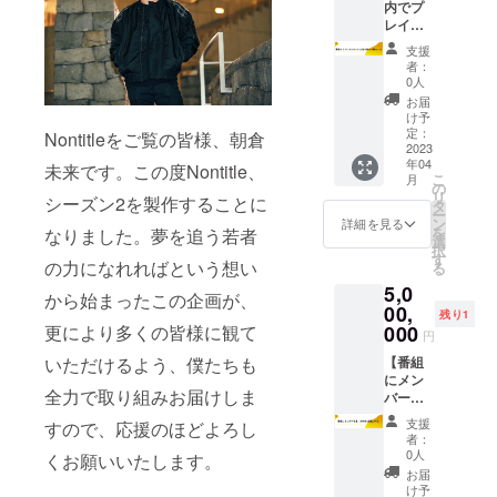
オー
カー 青
回をお
内でプ
い場合
や公序
ディエ
木Pを講
届け
レイス
は
良俗に
ンス票
演 or メ
CAMPF
メント
CAMPF
反する
支援
として
ンタリ
IRE限定
広告を
IREにて
お名前
者：
投票に
ングに
Nontitle
出せる
使用さ
は掲載
0人
参加で
呼べる
タンブ
権コー
れてい
をお断
お届
きる権
権（宿
ラー
ス】 お
るハン
りする
け予
現地ま
泊交通
CAMPF
礼の
ドル
定：
事が御
Nontitleをご覧の皆様、朝倉
での交
費は別
IRE限定
メッ
2023
ネーム
座いま
年04
通費は
途） 青
Nontitle
セージ
を使用
未来です。この度Nontitle、
す、ご
こ
月
ご自身
木Pを事
番組ス
CAMPF
させて
の
注意く
リ
シーズン2を製作することに
でご負
業など
タッフT
IRE活動
頂きま
タ
ださ
ー
担くだ
におけ
シャツ
報告に
すので
ン
い。 法
詳細を見る
を
なりました。夢を追う若者
さい。
る講演
CAMPF
てプロ
ご了承
選
人の方
択
DEMO
か、メ
IRE限定
デュー
くださ
す
のご支
の力になれればという想い
る
DAYの
ンタリ
Nontitle
サー兼
い。ま
援はお
5,0
日程は
ングに
ステッ
チーフ
た、特
控え下
から始まったこの企画が、
決定し
呼ぶこ
カー 企
メン
00,
定の人
さい。
残り1
次第お
とがで
業掲載
ター青
物を比
000
更により多くの皆様に観て
円
知らせ
きま
エンド
木＆出
喩する
しま
す。 想
ロール
演メン
【番組
いただけるよう、僕たちも
お名前
す。ご
定時間
に企業
バーの
にメン
や公序
全力で取り組みお届けしま
自身の
は1時間
表記と
支援者
バーと
良俗に
ご都合
程度で
概要覧
限定コ
して出
反する
支援
すので、応援のほどよろし
により
す。 都
にURL
ラム全5
られる
お名前
者：
ご来場
内から
表記い
回をお
権コー
は掲載
0人
くお願いいたします。
いただ
現地ま
たしま
届け
ス】 ＊
をお断
お届
けない
での交
す。 ＜
CAMPF
本リ
りする
け予