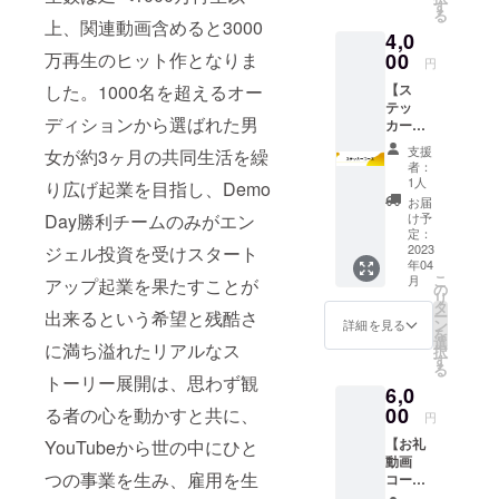
メン
す
る
ター青
上、関連動画含めると3000
4,0
木＆出
演メン
00
万再生のヒット作となりま
円
バーの
【ス
した。1000名を超えるオー
支援者
テッ
限定コ
ディションから選ばれた男
カー
ラム全5
コー
回をお
支援
女が約3ヶ月の共同生活を繰
ス】 お
届け
者：
礼の
1人
り広げ起業を目指し、Demo
メッ
お届
セージ
け予
Day勝利チームのみがエン
CAMPF
定：
IRE活動
2023
ジェル投資を受けスタート
年04
報告に
こ
月
アップ起業を果たすことが
てプロ
の
リ
デュー
タ
ー
出来るという希望と残酷さ
サー兼
ン
詳細を見る
を
チーフ
選
に満ち溢れたリアルなス
択
メン
す
る
ター青
トーリー展開は、思わず観
6,0
木＆出
演メン
00
る者の心を動かすと共に、
円
バーの
【お礼
YouTubeから世の中にひと
支援者
動画
限定コ
つの事業を生み、雇用を生
コー
ラム全5
ス】 ヒ
回をお