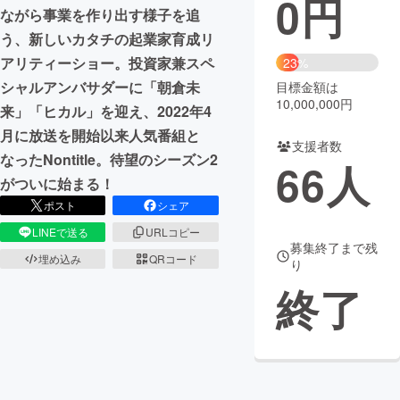
0
円
ながら事業を作り出す様子を追
まちづくり・地域活性化
う、新しいカタチの起業家育成リ
アリティーショー。投資家兼スペ
23%
シャルアンバサダーに「朝倉未
目標金額は
CAMPFIRE for Social Good
CAMPFIRE Creation
10,000,000円
来」「ヒカル」を迎え、2022年4
CAMPFIREふるさと納税
machi-ya
コミュニティ
月に放送を開始以来人気番組と
支援者数
なったNontitle。待望のシーズン2
66
人
がついに始まる！
ポスト
シェア
LINEで送る
URLコピー
募集終了まで残
埋め込み
QRコード
り
終了