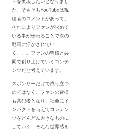
トを実現したいとなりまし
限定で
す。 現
た。そもそもYouTubeは視
状確定
してい
聴者のコメントがあって、
るスポ
ンサー
それによりファンが求めて
と競合
いる事が伝わることで次の
にあた
る関係
動画に活かされてい
者様の
場合は
く。。。ファンの皆様と共
ご応募
いただ
同で創り上げていくコンテ
けませ
ん。そ
ンツだと考えています。
の他規
定のす
り合わ
スポンサーだけで成り立つ
せのた
のではなく、ファンの皆様
め、購
入後審
も共犯者となり、社会にイ
査の上
キャン
ンパクトを与えてコンテン
セルさ
せてい
ツをどんどん大きなものに
ただく
可能性
していく、そんな世界感を
がござ