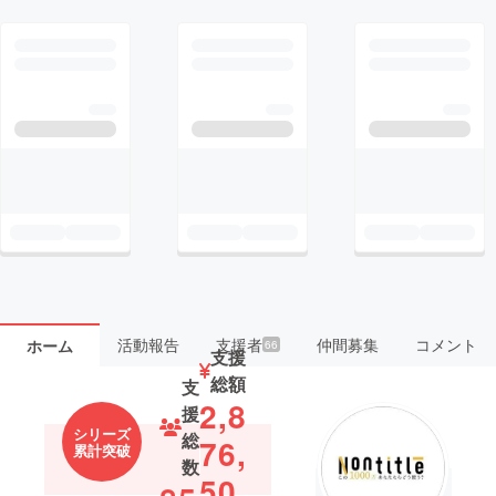
活動報告
支援者
仲間募集
コメント
ホーム
66
支援
総額
支
2,8
援
シリーズ
総
76,
累計突破
数
50