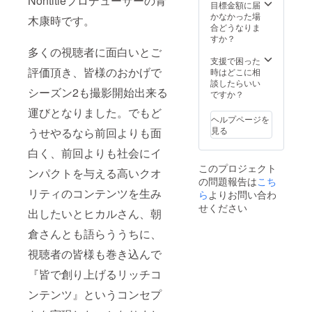
Nontitleプロデューサーの青
募いた
送まで
目標金額に届
だけま
口外し
かなかった場
木康時です。
せん。
ないよ
合どうなりま
その他
うにお
すか？
規定の
願いし
多くの視聴者に面白いとご
すり合
ます。
支援で困った
評価頂き、皆様のおかげで
わせの
当日
時はどこに相
ため、
NDAに
談したらいい
シーズン2も撮影開始出来る
購入後
サイン
ですか？
審査の
いただ
運びとなりました。でもど
上キャ
きま
ヘルプページを
ンセル
す。 出
見る
うせやるなら前回よりも面
させて
演シー
いただ
ンや出
白く、前回よりも社会にイ
く可能
演放送
このプロジェクト
性がご
回は指
ンパクトを与える高いクオ
の問題報告は
こち
ざいま
定がで
リティのコンテンツを生み
ら
よりお問い合わ
す。
きませ
ん。第1
せください
出したいとヒカルさん、朝
話で脱
落する
倉さんとも語らううちに、
可能性
もあり
視聴者の皆様も巻き込んで
ます。
1月15日
『皆で創り上げるリッチコ
(日)まで
ンテンツ』というコンセプ
に支援
した方