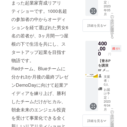
セージ
まった起業家育成リアリ
届け
定：
の動画
IREにて
CAMPF
2023
CAMPF
コンテ
使用さ
年05
ティショーです。1000名超
IRE活動
IRE限定
ンツ
れてい
こ
月
報告に
Nontitle
の
（撮影
るハン
リ
の参加者の中からオーディ
てプロ
タンブ
タ
の舞台
ドル
ー
デュー
ラー
ン
裏動画
詳細を見る
ネーム
ションを経て選ばれた男女6
を
サー兼
CAMPF
選
など）
を使用
択
チーフ
IRE限定
す
エンド
名の若者が、3ヶ月間一つ屋
させて
る
メン
Nontitle
クレ
頂きま
400
ター青
番組ス
根の下で生活を共にし、ス
ジット
すので
木＆出
,00
タッフT
に回お
ご了承
残り1
タートアップ起業を目指す
演メン
シャツ
0
名前記
くださ
円
バーの
CAMPF
載
い。ま
物語です。
支援者
【青木P
IRE限定
（中）
た、特
限定コ
を講演
Nontitle
1話~12
定の人
Redチーム、Blueチームに
ラム全5
or メン
ステッ
話のう
物を比
回をお
タリン
カー
ち、ど
喩する
分かれ3か月後の最終プレゼ
支援
届け
グに呼
CAMPF
こか1話
お名前
者：
CAMPF
べる権
IRE支援
ンDemoDayに向けて起業ア
であな
0人
や公序
IRE限定
コー
者だけ
たのお
良俗に
お届
Nontitle
ス】 お
イディアを練り上げ、勝利
の動画
名前ク
け予
反する
タンブ
礼の
コンテ
定：
レジッ
お名前
したチームだけがヒカル、
ラー
メッ
2023
ンツ
トが記
は掲載
年04
CAMPF
セージ
（撮影
載され
をお断
朝倉未来のエンジェル投資
こ
月
IRE限定
CAMPF
の舞台
の
ます。
りする
リ
Nontitle
IRE活動
裏動画
タ
支援時
事が御
を受けて事業化できる全く
ー
番組ス
報告に
など）
ン
に必ず
詳細を見る
座いま
を
タッフT
てプロ
エンド
選
備考欄
新しいリアリティショーと
す、ご