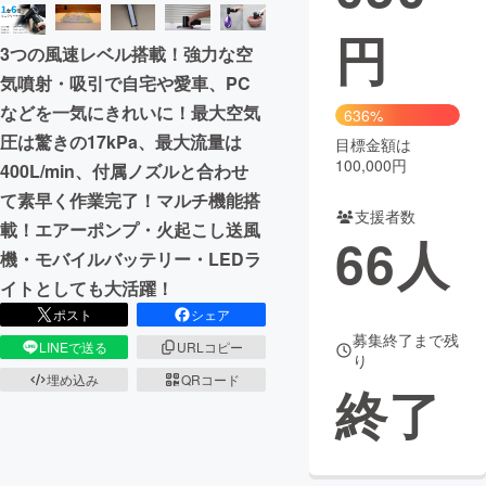
円
まちづくり・地域活性化
3つの風速レベル搭載！強力な空
気噴射・吸引で自宅や愛車、PC
CAMPFIRE for Social Good
CAMPFIRE Creation
などを一気にきれいに！最大空気
636%
CAMPFIREふるさと納税
machi-ya
コミュニティ
圧は驚きの17kPa、最大流量は
目標金額は
100,000円
400L/min、付属ノズルと合わせ
て素早く作業完了！マルチ機能搭
支援者数
載！エアーポンプ・火起こし送風
66
人
機・モバイルバッテリー・LEDラ
イトとしても大活躍！
ポスト
シェア
募集終了まで残
LINEで送る
URLコピー
り
埋め込み
QRコード
終了