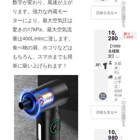
こ
数字が変わり、風速が上が
料（日
×1 ク
の
リ
でいます。
本国内
リー
タ
ー
ります。強力な内蔵モー
限定）
ナーノ
ン
詳細を見る
を
内容
ズル×1
選
社名
ターにより、最大空気圧は
択
物：
スモー
す
る
「アースリ
「CF01
ルノズ
驚きの17kPa、最大空気流
10,
」本体
ル×1 ゴ
ボーン
残り
×1
280
ムノズ
1,000
量は400L/minに達します。
円
（Earth
USB-A
ル×1 収
【1000
to Type-
食べ物の屑、ホコリなどは
Reborn）」
納巾着
名様限
Cケーブ
×1 日本
には、「地
もちろん、スマホまでも簡
定】早
ル×1 長
語取扱
球全体の調
割
口ノズ
説明書
支援
単に吸い上げられます！
25％OF
ル×1 細
×1
和を願う」
者：
F！ミニ
口ノズ
0人
という想い
クリー
ル×1
お届
ナー
が込められ
ビッグ
け予
「CF01
ノズル
定：
ています。
」×1 ※
2023
×1 太口
私たちは、
年04
送料無
ノズル
こ
月
料（日
×1 ク
の
地域社会か
リ
本国内
リー
タ
ら世界へと
ー
限定）
ナーノ
ン
詳細を見る
を
貢献できる
内容
ズル×1
選
択
物：
スモー
す
グローバル
る
「CF01
ルノズ
企業を目指
10,
」本体
ル×1 ゴ
×1
980
し、貧困地
ムノズ
円