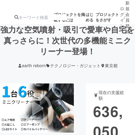
新
ロ
規
グ
会
プロジェクトを掲
はじ
プロジェクト
/
載するには
める
をさがす
イ
員
ン
登
強力な空気噴射・吸引で愛車や自宅を
録
真っさらに！次世代の多機能ミニク
リーナー登場！
人気のプロ
注目のリ
注目の新着プロ
募集終了が近いプ
もうすぐ公開
ジェクト
ターン
ジェクト
ロジェクト
されます
earth reborn
テクノロジー・ガジェット
東京都
アート・写真
音楽
現在の支援総
テクノロジー・ガジェット
ゲーム・サ
額
636,
映像・映画
書籍・雑誌
050
ビジネス・起業
チャレンジ