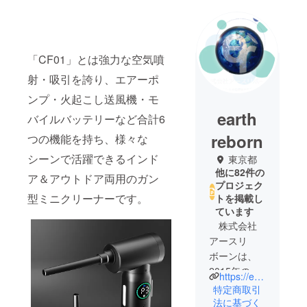
「CF01」とは強力な空気噴
射・吸引を誇り、エアーポ
ンプ・火起こし送風機・モ
earth
バイルバッテリーなど合計6
reborn
つの機能を持ち、様々な
シーンで活躍できるインド
東京都
他に82件の
ア＆アウトドア両用のガン
プロジェク
型ミニクリーナーです。
トを掲載し
ています
株式会社
アースリ
ボーンは、
2015年の設
https://earth-reborn.co.jp/
立以来、総
特定商取引
販売代理店
法に基づく