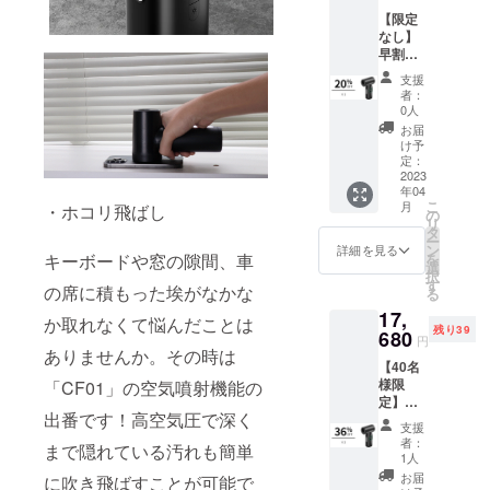
USB-A
ル×1 収
域での慈善
【限定
to Type-
納巾着
活動や、貧
なし】
Cケーブ
×1 日本
早割
ル×1 長
語取扱
困・差別と
20％OF
口ノズ
説明書
支援
いった社会
F！ミニ
ル×1 細
×1
者：
クリー
課題の改善
口ノズ
0人
ナー
ル×1
お届
にも微力な
「CF01
ビッグ
け予
がら取り組
」×1 ※
ノズル
定：
送料無
2023
×1 太口
んでおりま
年04
料（日
ノズル
す。
こ
月
・ホコリ飛ばし
本国内
×1 ク
の
リ
限定）
リー
タ
ー
内容
ナーノ
ン
詳細を見る
今後と
を
キーボードや窓の隙間、車
物：
ズル×1
選
択
も、皆さま
「CF01
スモー
す
の席に積もった埃がなかな
る
」本体
の温かいご
ルノズ
17,
×1
ル×1 ゴ
か取れなくて悩んだことは
支援を賜り
残り39
USB-A
680
ムノズ
円
ますよう、
to Type-
ル×1 収
ありませんか。その時は
【40名
Cケーブ
納巾着
心よりお願
様限
「CF01」の空気噴射機能の
ル×1 長
×1 日本
い申し上げ
定】超
口ノズ
語取扱
出番です！高空気圧で深く
早割
ます。
ル×1 細
説明書
支援
36％OF
口ノズ
×1
者：
まで隠れている汚れも簡単
F！ミニ
ル×1
1人
クリー
ビッグ
お届
に吹き飛ばすことが可能で
ナー