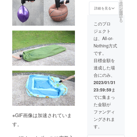
リ
料（日
ナーノ
タ
ー
本国内
ズル×3
ン
詳細を見る
を
限定）
スモー
選
択
内容
ルノズ
す
る
物：
ル×3 ゴ
このプロ
「CF01
ムノズ
ジェクト
」本体
ル×3 収
×1
納巾着
は、All-or-
USB-A
×3 日本
Nothing方式
to Type-
語取扱
Cケーブ
説明書
です。
ル×1 長
×3
目標金額を
口ノズ
ル×1 細
達成した場
口ノズ
合にのみ、
ル×1
ビッグ
2023/01/31
ノズル
23:59:59
ま
×1 太口
ノズル
でに集まっ
×1 ク
た金額が
リー
ナーノ
ファンディ
※GIF画像は加速されていま
ズル×1
ングされま
スモー
す。
ルノズ
す。
ル×1 ゴ
ムノズ