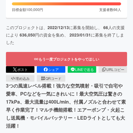
目標金額
100,000
円
支援者数
66
人
このプロジェクトは、
2022/12/13
に募集を開始し、
66
人の支援
により
636,050
円の資金を集め、
2023/01/31
に募集を終了しま
した
もう一度プロジェクトをやってほしい
ポスト
シェア
LINEで送る
URLコピー
埋め込み
QRコード
3つの風速レベル搭載！強力な空気噴射・吸引で自宅や
愛車、PCなどを一気にきれいに！最大空気圧は驚きの
17kPa、最大流量は400L/min、付属ノズルと合わせて素
早く作業完了！マルチ機能搭載！エアーポンプ・火起こ
し送風機・モバイルバッテリー・LEDライトとしても大
活躍！