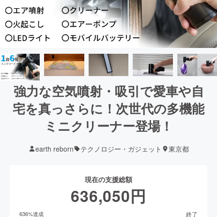
強力な空気噴射・吸引で愛車や自
宅を真っさらに！次世代の多機能
ミニクリーナー登場！
earth reborn
テクノロジー・ガジェット
東京都
現在の支援総額
636,050
円
終了
636
%達成