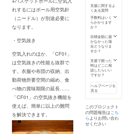
※バスケットボールに空気入
ル×1 収
支援に関するよ
納巾着
れするにはボール用空気針
くある質問
×1 日本
語取扱
手数料はいく
（ニードル）が別途必要に
説明書
らかかります
×1
なります。
か？
目標金額に届
・空気抜き
かなかった場
合どうなりま
すか？
空気入れのほか、「CF01」
支援で困った
は空気抜きの性能も抜群で
時はどこに相
談したらいい
す。衣服や布団の収納、出
ですか？
勤荷物所要空間の縮め、食
ヘルプページを
べ物の賞味期限の延長……
見る
「CF01」の空気抜き機能を
使えば、簡単に以上の難問
このプロジェクト
の問題報告は
こち
を解決できます。
ら
よりお問い合わ
せください