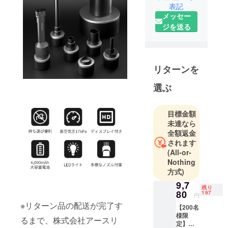
表記
として、ス
メッセー
マート
ジを送る
ウォッチ
「Amazfit」
、スマート
グラス
リターンを
「MEIZU」
、イヤホン
選ぶ
「1MORE」
、ワイヤレ
目標金額
ス充電器ブ
未達なら
ランド
全額返金
「CHOETEC
されます
(All-or-
H」など、最
Nothing
先端のガ
方式)
ジェットブ
9,7
ランドを幅
残り
80
197
円
広く取り
※リターン品の配送が完了す
【200名
扱っており
様限
ます。
るまで、株式会社アースリ
定】超