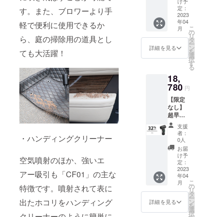
ノズル
け予
「CF01
×1 太口
定：
す。また、ブロワーより手
」×2 ※
2023
ノズル
年04
送料無
×1 ク
軽で便利に使用できるか
こ
月
料（日
リー
の
リ
ら、庭の掃除用の道具とし
本国内
ナーノ
タ
ー
限定）
ズル×1
ン
詳細を見る
を
ても大活躍！
内容
スモー
選
択
物：
ルノズ
す
る
「CF01
ル×1 ゴ
18,
」本体
ムノズ
×2
780
ル×1 収
円
USB-A
納巾着
【限定
to Type-
×1 日本
なし】
Cケーブ
語取扱
超早割
ル×2 長
説明書
32％OF
口ノズ
×1
支援
F！ミニ
ル×2 細
者：
・ハンディングクリーナー
クリー
口ノズ
0人
ナー
ル×2
お届
「CF01
ビッグ
け予
空気噴射のほか、強いエ
」×2 ※
ノズル
定：
送料無
2023
×2 太口
アー吸引も「CF01」の主な
年04
料（日
ノズル
こ
月
本国内
×2 ク
の
特徴です。噴射されて表に
リ
限定）
リー
タ
ー
内容
ナーノ
出たホコリをハンディング
ン
詳細を見る
を
物：
ズル×2
選
択
クリーナーのように簡単に
「CF01
スモー