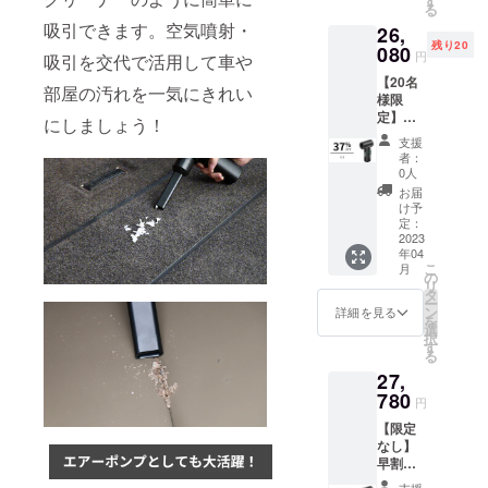
す
る
」本体
ルノズ
吸引できます。空気噴射・
26,
×2
ル×2 ゴ
残り20
USB-A
080
ムノズ
円
吸引を交代で活用して車や
to Type-
ル×2 収
【20名
Cケーブ
納巾着
部屋の汚れを一気にきれい
様限
ル×2 長
×2 日本
定】超
口ノズ
語取扱
にしましょう！
早割
ル×2 細
説明書
支援
37％OF
口ノズ
×2
者：
F！ミニ
ル×2
0人
クリー
ビッグ
お届
ナー
ノズル
け予
「CF01
×2 太口
定：
」×3 ※
2023
ノズル
年04
送料無
×2 ク
こ
月
料（日
リー
の
リ
本国内
ナーノ
タ
ー
限定）
ズル×2
ン
詳細を見る
を
内容
スモー
選
択
物：
ルノズ
す
る
「CF01
ル×2 ゴ
27,
」本体
ムノズ
×3
780
ル×2 収
円
USB-A
納巾着
【限定
to Type-
×2 日本
なし】
Cケーブ
語取扱
早割
ル×3 長
説明書
33％OF
口ノズ
×2
支援