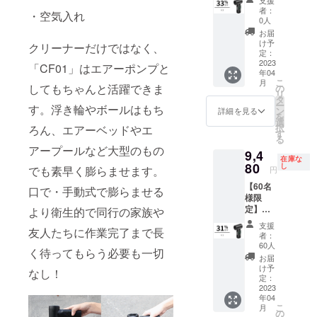
F！ミニ
ル×3 細
者：
・空気入れ
クリー
口ノズ
0人
ナー
ル×3
お届
「CF01
ビッグ
け予
クリーナーだけではなく、
」×3 ※
ノズル
定：
送料無
2023
×3 太口
「CF01」はエアーポンプと
年04
料（日
ノズル
こ
月
本国内
×3 ク
してもちゃんと活躍できま
の
リ
限定）
リー
タ
ー
す。浮き輪やボールはもち
内容
ナーノ
ン
詳細を見る
を
物：
ズル×3
選
択
ろん、エアーベッドやエ
「CF01
スモー
す
る
」本体
ルノズ
アープールなど大型のもの
9,4
×3
ル×3 ゴ
在庫な
USB-A
80
ムノズ
し
でも素早く膨らませます。
円
to Type-
ル×3 収
【60名
Cケーブ
納巾着
口で・手動式で膨らませる
様限
ル×3 長
×3 日本
定】超
口ノズ
より衛生的で同行の家族や
語取扱
超超早
ル×3 細
説明書
支援
友人たちに作業完了まで長
割
口ノズ
×3
者：
31％OF
ル×3
60人
く待ってもらう必要も一切
F！ミニ
ビッグ
お届
クリー
ノズル
け予
なし！
ナー
×3 太口
定：
「CF01
2023
ノズル
年04
」×1 ※
×3 ク
こ
月
送料無
リー
の