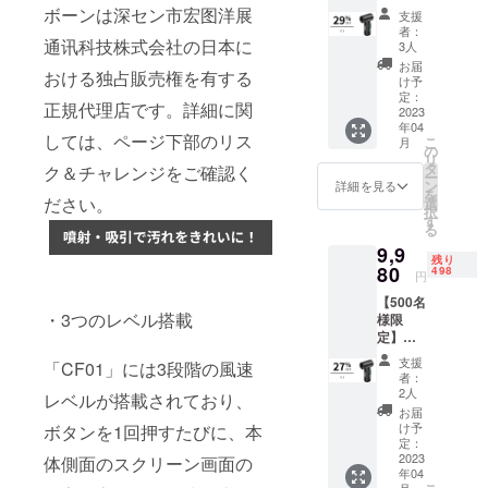
超早割
ボーンは深セン市宏图洋展
支援
29％OF
私たち
者：
F！ミニ
通讯科技株式会社の日本に
3人
は、「世界
クリー
お届
おける独占販売権を有する
中の優れた
ナー
け予
「CF01
定：
ブランドを
正規代理店です。詳細に関
」×1 ※
2023
発掘し、日
年04
送料無
しては、ページ下部のリス
こ
月
料（日
本市場に最
の
リ
本国内
タ
ク＆チャレンジをご確認く
適な形で提
ー
限定）
ン
詳細を見る
を
供する。消
内容
ださい。
選
択
物：
す
費者とブラ
る
「CF01
ンドの架け
9,9
」本体
残り
橋となり、
×1
80
498
円
USB-A
豊かなライ
【500名
to Type-
フスタイル
・3つのレベル搭載
様限
Cケーブ
定】超
ル×1 長
を創造す
早割
口ノズ
支援
る。」この
「CF01」には3段階の風速
27％OF
ル×1 細
者：
理念のも
F！ミニ
口ノズ
2人
レベルが搭載されており、
クリー
ル×1
と、社員一
お届
ナー
ビッグ
け予
ボタンを1回押すたびに、本
同、情熱を
「CF01
ノズル
定：
」×1 ※
2023
持って事業
×1 太口
体側面のスクリーン画面の
年04
送料無
ノズル
に取り組ん
月