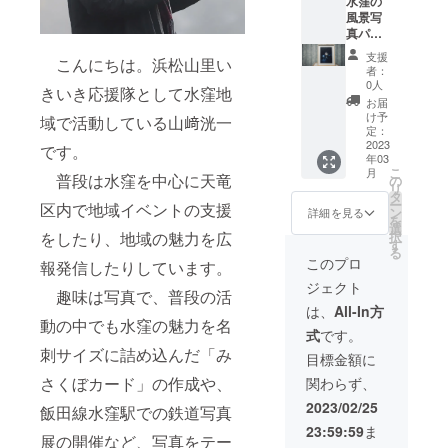
選べま
水窪の
み全60
す。水
風景写
ページ)
窪今昔
真パネ
②感謝
写真1冊
ル【A3
のカー
支援
こんにちは。浜松山里い
と感謝
サイ
ド1枚
者：
のカー
ズ】＋
(名刺サ
0人
きいき応援隊として水窪地
ドも一
水窪今
イズ、
お届
緒にお
昔写真
表に水
け予
域で活動している山﨑洸一
送りし
集・感
窪の写
定：
ます。
謝の
2023
真、裏
です。
年03
※送料込
カード
面に手
こ
月
みの価
水窪今
普段は水窪を中心に天竜
書きの
の
リ
格で
昔写真
コメン
タ
ー
区内で地域イベントの支援
す。 内
集1冊と
ト付き)
ン
詳細を見る
を
容 ①水
感謝の
③写真
選
をしたり、地域の魅力を広
択
窪今昔
カード1
パネル
す
る
写真集1
枚、水
(2L)1枚
このプロ
報発信したりしています。
冊(A4サ
窪の風
※額縁に
ジェクト
イズ、
景を写
入れて
趣味は写真で、普段の活
表紙込
したA3
お送り
は、
All-In方
み全60
サイズ
動の中でも水窪の魅力を名
します
式
です。
ページ)
の写真
写真の
刺サイズに詰め込んだ「み
②感謝
パネル1
種類
目標金額に
のカー
枚をお
は、当
さくぼカード」の作成や、
関わらず、
ド1枚
送りし
リター
(名刺サ
ます。
ン2枚目
2023/02/25
飯田線水窪駅での鉄道写真
イズ、
A3の写
の画像
23:59:59
ま
表に水
真パネ
を参考
展の開催など、写真をテー