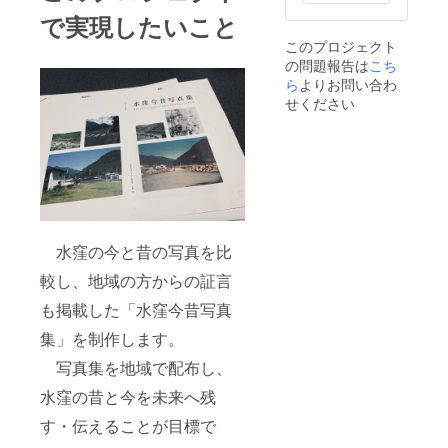
クラの
容 ①水
咲く水
窪今昔
で実現したいこと
窪 夏:
写真集1
このプロジェクト
布滝 秋:
冊(A4サ
の問題報告は
こち
水窪花
イズ、
火大会
表紙込
ら
よりお問い合わ
冬: 雪の
み全60
せください
降る水
ページ)
窪
②感謝
のカー
ド1枚
(名刺サ
イズ、
表に水
窪の写
真、裏
水窪の今と昔の写真を比
面に手
書きの
較し、地域の方からの証言
コメン
ト付き)
も掲載した「水窪今昔写真
③写真
集」を制作します。
パネル
(A3)1枚
写真集を地域で配布し、
※額縁に
入れて
水窪の昔と今を未来へ残
お送り
します
す・伝えることが目標で