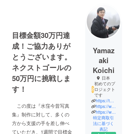
目標金額30万円達
成！ご協力ありが
Yamaz
とうございます。
aki
ネクストゴールの
Koichi
50万円に挑戦しま
日本
初めてのプ
す！
ロジェクト
です
https://twitter.com/Misakubodiary/
この度は『水窪今昔写真
https://www.facebook.com/profile.php?id=100064886916622
https://www.instagram.com/misakuboaoi/
集』制作に対して、多くの
特定商取引
方から支援の手を差し伸べ
法に基づく
表記
ていただき、1週間で目標金