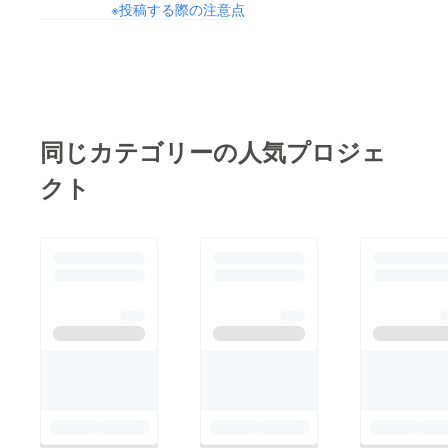
力していただける方か
※投稿する際の注意点
しまいましたが、とて
らは支援をいただきつ
も喜んでもらえて良
つ、最終的には町内で
かったです。なんだか
の配布も行う予定で
んだでこれまで50部ほ
す。クラファンは既に
どを配り、写真集を作
始まっていますが、こ
るのにこれだけ多くの
同じカテゴリーの人気プロジェ
こからプロジェクトを
人に協力してもらって
更に良い形にしていこ
クト
いたのだと再確認しま
うと奮闘中です。
した。