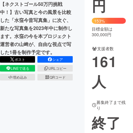
円
【ネクストゴール50万円挑戦
まちづくり・地域活性化
中！】古い写真と今の風景を比較
した「水窪今昔写真集」に次ぐ、
153%
新たな写真集を2023年中に制作し
目標金額は
CAMPFIRE for Social Good
CAMPFIRE Creation
300,000円
ます。水窪の今を本プロジェクト
CAMPFIREふるさと納税
machi-ya
コミュニティ
運営者の山﨑が、自由な視点で写
支援者数
した1冊を制作予定です。
161
ポスト
シェア
LINEで送る
URLコピー
人
埋め込み
QRコード
募集終了まで残
り
終了