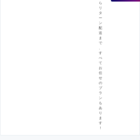
ら
リ
タ
ー
ン
配
送
ま
で
、
す
べ
て
お
任
せ
の
プ
ラ
ン
も
あ
り
ま
す
！