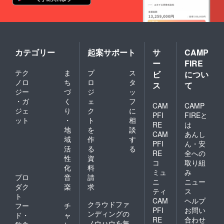
カテゴリー
起案サポート
サ
CAMP
ー
FIRE
テク
ま
プ
ス
ビ
につい
ノロ
ち
ロ
タ
ス
て
ジー
づ
ジ
ッ
・ガ
く
ェ
フ
CAM
CAMP
ジェ
り
ク
に
PFI
FIREと
ット
・
ト
相
RE
は
地
を
談
CAM
あんし
域
作
す
PFI
ん・安
活
る
る
RE
全への
性
資
コ
取り組
化
料
ミュ
み
プロ
音
請
ニ
ニュー
ダク
楽
求
ティ
ス
ト
CAM
ヘルプ
クラウドファ
フー
チ
PFI
お問い
ンディングの
ド・
ャ
RE
合わせ
ノウハウを無