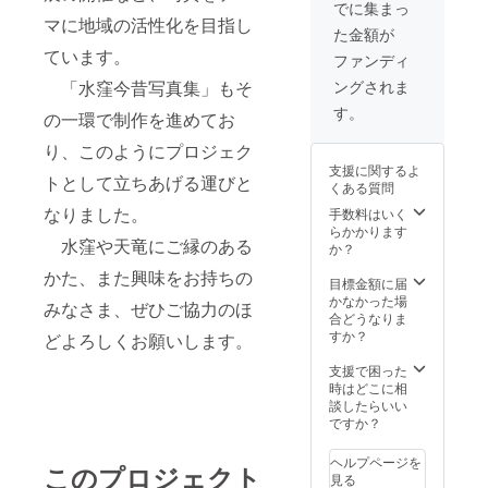
窪の写
ルを制
に、春
でに集まっ
真、裏
作する
夏秋冬
マに地域の活性化を目指し
た金額が
面に手
にあた
の4種類
ています。
書きの
り、
から選
ファンディ
コメン
メール
択して
「水窪今昔写真集」もそ
ングされま
ト付き)
でのや
くださ
③写真
り取り
い。 春:
す。
の一環で制作を進めてお
パネル
にて好
シバザ
(A4)1枚
みの作
クラの
り、このようにプロジェク
※額縁に
風や希
咲く水
支援に関するよ
入れて
望を伺
窪 夏:
トとして立ちあげる運びと
くある質問
お送り
い、い
布滝 秋:
します
くつか
なりました。
水窪花
手数料はいく
写真の
の候補
火大会
らかかります
水窪や天竜にご縁のある
種類
写真を
冬: 雪の
か？
は、当
挙げた
降る水
かた、また興味をお持ちの
リター
うえ
窪
目標金額に届
ン2枚目
で、お
かなかった場
みなさま、ぜひご協力のほ
の画像
好きな1
合どうなりま
を参考
枚を選
すか？
どよろしくお願いします。
に、春
んでい
夏秋冬
ただき
支援で困った
の4種類
決定し
時はどこに相
から選
ます。
談したらいい
択して
※送料込
ですか？
くださ
みの価
い。 春:
格で
ヘルプページを
このプロジェクト
シバザ
す。 内
見る