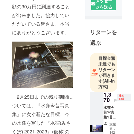
メッセー
額の30万円に到達すること
ジを送る
が出来ました。協力してい
ただいている皆さま、本当
リターンを
にありがとうございます。
選ぶ
目標金額
未達でも
リターン
が届きま
す
(All-in
方式)
1,3
2月25日までの残り期間に
残り
70
158
円
ついては、『水窪今昔写真
水窪今
昔写真
集』に次ぐ新たな目標、今
集1冊
と、感
の水窪を写した『水窪(みさ
支援
謝のコ
者：
くぼ) 2021-2023』(仮称)の
メント
142