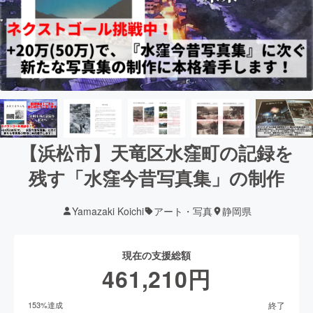
【浜松市】天竜区水窪町の記録を
残す「水窪今昔写真集」の制作
Yamazaki Koichi
アート・写真
静岡県
現在の支援総額
461,210
円
終了
153
%達成