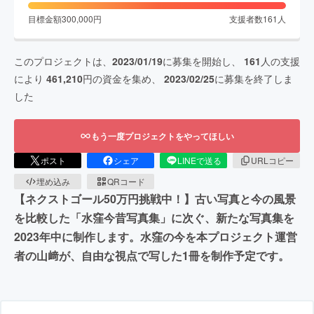
目標金額
300,000
円
支援者数
161
人
このプロジェクトは、
2023/01/19
に募集を開始し、
161
人の支援
により
461,210
円の資金を集め、
2023/02/25
に募集を終了しま
した
もう一度プロジェクトをやってほしい
ポスト
シェア
LINEで送る
URLコピー
埋め込み
QRコード
【ネクストゴール50万円挑戦中！】古い写真と今の風景
を比較した「水窪今昔写真集」に次ぐ、新たな写真集を
2023年中に制作します。水窪の今を本プロジェクト運営
者の山﨑が、自由な視点で写した1冊を制作予定です。