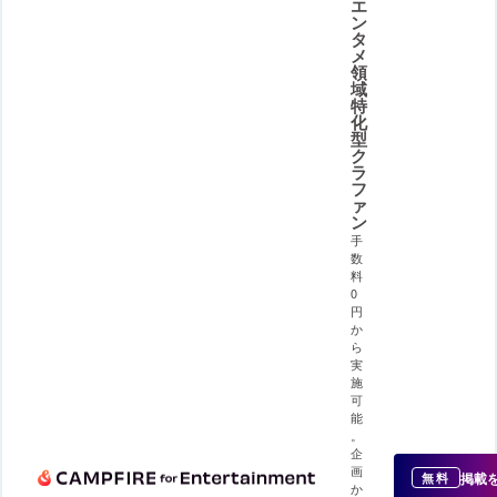
エ
ン
タ
メ
領
域
特
化
型
ク
ラ
フ
ァ
ン
手
数
料
0
円
か
ら
実
施
可
能
。
企
画
掲載
無料
か