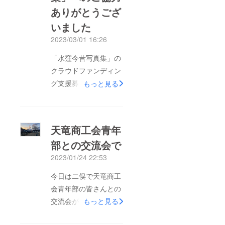
ありがとうござ
いました
2023/03/01 16:26
「水窪今昔写真集」の
クラウドファンディン
グ支援募集期間が終了
もっと見る
しました。目標額30万
円に対し、46万1,210
円の支援があり、目標
天竜商工会青年
額の150%を超えまし
部との交流会で
た。本当にありがとう
2023/01/24 22:53
ございます。また本
日、第1次の発送を行
今日は二俣で天竜商工
いました。2月初旬ま
会青年部の皆さんとの
でに1,370円のリター
交流会がありました。
もっと見る
ンでご支援いただいた
そのなかで『水窪今昔
方向けに、準備が整い