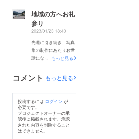
写真集』について相
次第発送を進めていま
談。クラファンに協力
地域の方へお礼
す。1万円以上のリ
してくださった方もい
ターンを選択された方
参り
てとてもありがたいで
向けには12日以降の発
2023/01/23 18:40
す。これまで町外への
送となりますので、も
販売を目的としてクラ
先週に引き続き、写真
うしばらくお待ちくだ
ファンを行ってきまし
集の制作にあたりお世
さい。来年度には新作
たが、ある方から「水
話になった地域の皆さ
もっと見る
の写真集を発行しよう
窪の町民として写真集
んへお礼参りです。今
と計画しているところ
制作を支援した、関
日は、昔の水窪につい
ですので、今後ともよ
コメント
もっと見る
わったという実感が
て様々なお話をしてく
ろしくお願いします。
あった方が手にした時
ださった12名の方の元
の喜びも大きいのでは
へ完成品をお届けしま
投稿するには
ログイン
が
ないか」というアドバ
した。お話を聞いて
必要です。
イスをいただき、回覧
回っていた頃はまだ夏
プロジェクトオーナーの承
を使って町内へのクラ
認後に掲載されます。承認
真っ盛りだったので、
ファンのお声がけもす
された内容を削除すること
それから半年ほどか
はできません。
ることにしました。協
かっての完成になって