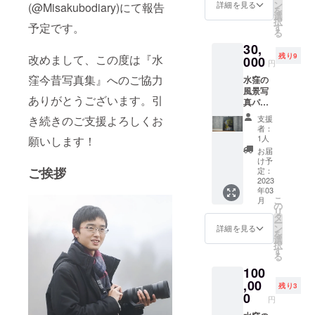
真を2L
ン
書きの
詳細を見る
(@Misakubodiary)にて報告
を
サイズ
選
コメン
択
の写真
予定です。
す
ト付き)
る
パネル
30,
にして
残り9
改めまして、この度は『水
お届
000
円
け。全4
窪今昔写真集』へのご協力
水窪の
種から
風景写
選べま
ありがとうございます。引
真パネ
す。水
ル【A4
窪今昔
き続きのご支援よろしくお
支援
サイ
写真1冊
者：
ズ】＋
と感謝
1人
願いします！
水窪今
のカー
お届
昔写真
ドも一
け予
集・感
ご挨拶
緒にお
定：
謝の
2023
送りし
年03
カード
ます。
こ
月
水窪の
※送料込
の
リ
風景写
みの価
タ
ー
真をA4
格で
ン
詳細を見る
を
サイズ
す。 内
選
択
の写真
容 ①水
す
る
パネル
窪今昔
100
にして
写真集1
お届
,00
冊(A4サ
残り3
け。全4
イズ、
0
円
種から
表紙込