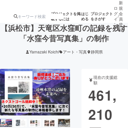
新
ロ
規
グ
会
プロジェクトを掲
はじ
プロジェクト
/
載するには
める
をさがす
イ
員
ン
登
【浜松市】天竜区水窪町の記録を残す
録
「水窪今昔写真集」の制作
人気のプロ
注目のリ
注目の新着プロ
募集終了が近いプ
もうすぐ公開
Yamazaki Koichi
アート・写真
静岡県
ジェクト
ターン
ジェクト
ロジェクト
されます
アート・写真
音楽
現在の支援総
額
461,
テクノロジー・ガジェット
ゲーム・サ
210
映像・映画
書籍・雑誌
ビジネス・起業
チャレンジ