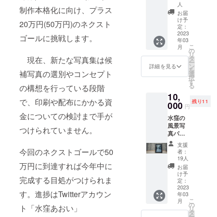
付きで
人
制作本格化に向け、プラス
水窪の
お届
風景写
け予
20万円(50万円)のネクスト
真カー
定：
2023
ドをお
ゴールに挑戦します。
年03
送りし
こ
月
ます。
の
リ
※送料込
タ
現在、新たな写真集は候
ー
みの価
ン
詳細を見る
を
補写真の選別やコンセプト
格で
選
択
す。 内
す
る
の構想を行っている段階
容 ①水
10,
窪今昔
で、印刷や配布にかかる資
残り11
000
写真集1
円
冊(A4サ
金についての検討まで手が
水窪の
イズ、
風景写
表紙込
つけられていません。
真パネ
み全60
ル【2L
ページ)
支援
サイ
今回のネクストゴールで50
②感謝
者：
ズ】＋
のカー
19人
水窪今
万円に到達すれば今年中に
ド1枚
お届
昔写真
(名刺サ
け予
完成する目処がつけられま
集・感
定：
イズ、
謝の
2023
表に水
す。進捗はTwitterアカウン
年03
カード
窪の写
こ
月
水窪の
の
真、裏
ト「水窪あおい」
リ
風景写
タ
面に手
ー