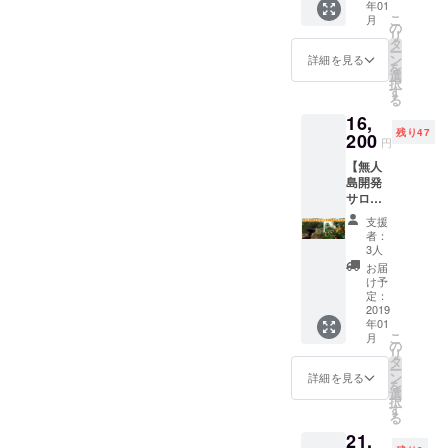
思って
年01
Toda- saaaatooo-hiro513k-
24,000
みかん
葛藤や
いま
こ
月
Harimoto,HirofumiTazawa,y
円 無人
oki1083,AyaKouyama,kuya0
を収穫
の
達成
す。
hiroki_tkg-
リ
島を開
しに行
タ
感。無
DIN.と
ー
usukekuroda,YutoKomai,kaz
111,tasunori,kazuma0104,o
発する
きま
ン
詳細を見る
人島開
yukiok- kazumax0830yosuk
いうブ
を
仲間の
す。 み
選
発のリ
umasenokuchi,GoNakanishi
hashi0084ohashi,KFWorks,j
ランド
択
一員と
かんの
e55Satoru
す
アルと
がその
る
なりま
大きさ
,SatoshiToda,saaaatooo,hiro
kn823,wadamomoyo,Daisuk
は何
一助に
Watanabeushiotokogomisa
16,
す。ま
にはば
か。無
なりま
残り47
513k,hiroki_tkg,yukiok-,kazu
ずは特
eYoshitake,InoueNoriaki,Hi
200
らつき
人島ビ
円
すよう
wa- Caoru Kubota-
典の
があり
ジネス
に。
max0830,yosuke55,SatoruW
Ni,takashi0524,teshimama,y
【無人
ページ
ます
の楽し
sam209nick-
島開発
を確認
が、一
さ、難
atanabe,ushiotoko,gomisaw
uri114,KeijiroTada,sskr,Naga
サロン
くださ
個当た
sbtnok134521mikey109
しさ。
への参
い。
り100g
a,CaoruKubota,sam209nick,
yaTomoki,10yuka18,yoshika
みなさ
支援
加権
naoki1083Aya
http://k
とする
者：
んのご
（１年
sbtnok134521,mikey109,na
aihatsu.
zuorihara,kope,NaraMio,mic
とだい
3人
質問な
Kouyamakuya0111tasunorik
間分）
mujinto.
たい100
お届
どにお
oki1083,AyaKouyama,kuya0
hicamera,ogurakentaro,yuka
＋みか
jp/
個分く
け予
答えし
azuma0104ohashi0084ohas
ん】 ※
DASH
定：
らいで
ながら
111,tasunori,kazuma0104,o
tanigawa,shiori2014,cos2mo
通常年
2019
島のよ
す。
hiKFWorksjkn823wadamom
進行し
年01
額
うに、
hashi0084ohashi,KFWorks,j
s2,makiwho,yuntasy,keita12
ていき
こ
月
24,000
oyoDaisukeYoshitakeInoue
島で
の
ます。
リ
円 み
kn823,wadamomoyo,Daisuk
やって
11stay,mimimitsuha,seisaiko
タ
参加予
ー
NoriakiHiNitakashi0524teshi
かんは
みたい
ン
詳細を見る
定メン
を
eYoshitake,InoueNoriaki,Hi
u,MakikoHirata,JomaKikumo
3kg ※通
ことを
選
バー：
mamayuri114Keijiro
択
常年額
形にし
す
かい
Ni,takashi0524,teshimama,y
to,beesy,boshidayou,aomas
る
24,000
ていく
TadasskrNagaya
と・た
21,
円 無人
ことが
uri114,KeijiroTada,sskr,Naga
ku,Yassan0116,yu0414ki,ai
かし・