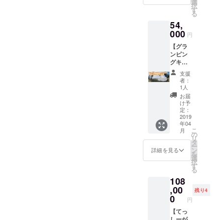
プ、
選
ハウス
択
う！地
ファミ
す
への宿
る
ノ島へ
リー
泊権
54,
遊びに
キャン
来て仲
000
プ（ご
円
間たち
本人１
【グラ
と1泊2
名＋お
ンピン
日の
子さん
グキャ
キャン
１名）
ンプチ
プを楽
※それ
支援
ケット
しめる
以上の
者：
＋無人
チケッ
人数参
1人
島開発
ト アウ
加もご
お届
サロン
トドア
相談に
け予
参加権
用品の
定：
乗りま
（１年
2019
レンタ
す！ ・
年04
分）】
ル付き
始まり
こ
月
無人島
・テン
の
の開発
リ
でグラ
ト（5名
タ
キャン
ー
ンピン
用）・
ン
プ（ご
詳細を見る
を
グキャ
寝袋（5
選
本人１
択
ンプを
名
す
名） ※
る
楽しも
分）・
全ての
108
う！地
BBQコ
プラン
ノ島へ
,00
ンロ
に野外
残り4
遊びに
（６名
0
救急資
円
来て1泊
用） ・
格保持
2日の
【てっ
炭、着
インス
キャン
しーが
火剤、