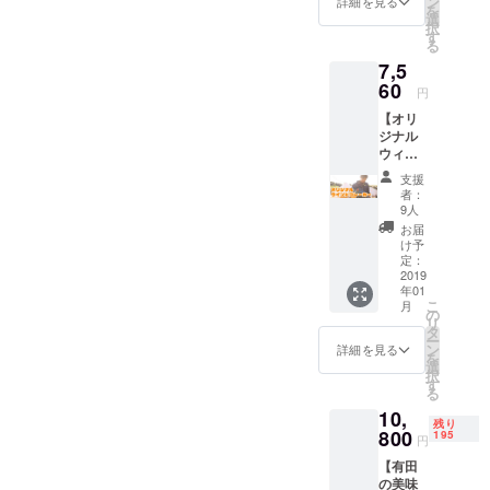
ン
後は手
詳細を見る
しま
いを同じくする仲間を集め
を
東京に
大きさ
選
に入り
す。渡
111,tasunori,kazuma0104,o
きりかもしれないくらいな
数、行動力が”支援者数”の拡
択
来る予
にはば
す
ません
ていきたい。次の世代に自
船が出
る
定で
らつき
hashi0084ohashi,KFWorks,j
DIN.
のでご興味あれ方はぜ
ない、
大に必要などなど・・・。
7,5
す。ど
然体験を提供していきたい
があり
は、
もしく
kn823,wadamomoyo,Daisuk
うしよ
60
ひ。 http://ptix.at/Iabl8Y11月
ます
ぼくらのプロジェクトが唯
「そこ
は野外
円
し、教えることのできる大
うか
が、一
に実際
活動が
eYoshitake,InoueNoriaki,Hi
下旬 無人島開発ドキュメ
【オリ
一まだ実施中のプロジェク
迷って
個当た
に生き
不可と
人を増やしたい。 そう思っ
ジナル
いる
り100g
ていた
スタッ
Ni,takashi0524,teshimama,y
ンタリーの発表メンバーの
トなこともあり、皆さんに
ウィン
方、こ
とする
ものを
てプロジェクトをやってい
フが判
ドブ
のリ
とだい
uri114,KeijiroTada,sskr,Naga
残し、
てっしーが一生懸命つくっ
断した
支援
も支援いただきうれしい限
レー
ターン
ます。 クラウドファンディ
たい30
伝え
者：
場合は
カー】
yaTomoki,10yuka18,yoshika
を選択
ています◎今回サロンメン
個分く
9人
り。引き続き頑張っていき
る」と
延期と
ングはまだまだ続きます。
正面の
くださ
らいで
いうコ
お届
なりま
zuorihara,kope,NaraMio,mic
バーの募集をする前、１年
胸にロ
たいと思います！無人島を
い！堅
す。
け予
ンセプ
す。 ・
ストレッチ目標を置き、頑
ゴプリ
苦しい
定：
ト。普
BBQ用
hicamera,ogurakentaro,yuka
目の無人島開発の様子がま
一緒に開発しよう！ぼくら
ント、
2019
会には
段は主
張っていきますので引き続
食材は
年01
が入っ
しませ
tanigawa,shiori2014,cos2mo
に恐竜
とめられる予定です。お楽
付属し
の無人島を持とう！なんて
こ
月
ていま
ん^^ 日
きよろしくお願いいたしま
の
のデザ
ますか
リ
す。背
s2,makiwho,yuntasy,keita12
時：
タ
しみに！12月10日 地域系
お誘い、一生ないよ！一緒
インの
食材は
ー
す！ 無人島を一緒に開発し
中側は
2019年
ン
詳細を見る
刺繍を
別途お
を
11stay,mimimitsuha,seisaiko
のイベントに代表のかいと
無地で
にやろう！！ 2018/11/07梶
1月27日
選
施して
買い求
よう！ぼくらの無人島を持
択
す。 ネ
（日）
す
おりま
めくだ
u,MakikoHirata,JomaKikumo
る
が登壇させていただきます
海斗 ＜108名の皆様ご支援
イビー
18時～
す。
とう！なんてお誘い、一生
さい ・
10,
の記事
場所：
to,beesy,boshidayou,aomas
「自分
こちらに関してはまた詳細
他に必
ありがとうございました！
残り
にイエ
800
東京で
ないよ！一緒にやろう！！
195
の好き
円
要な費
ローの
ku,Yassan0116,yu0414ki,ai
す。
決まり次第こちらでご報告
＞ ※11/7 19:30時点 敬称
なもの
用はあ
【有田
2018/11/03梶海斗 ＜ご支援
ロゴが
神保町
を、好
ります
ponchi,YOUNSEUNGCHUL
の美味
しますね。引き続き、よろ
入って
略
駅、竹