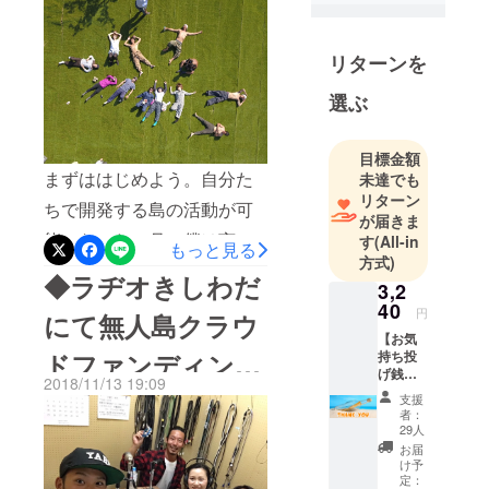
画が完成しまし
年8月に株式
予測不可能で僕たちにまだ
た。
会社ジョブ
知らない世界を見せてくれ
リターンを
ライブを設
る”大自然”を楽しむことは最
立。代表取
選ぶ
高です。・日常に新たな風
締役に就
任。2018年1
を吹かせたい方・無人島と
目標金額
月にはNPO
いう言葉にワクワクした
まずははじめよう。自分た
未達でも
法人無人
リターン
方・リアルDASH島やりた
ちで開発する島の活動が可
島・離島活
が届きま
い方・無人島キャンプして
能になった４月、僕は言い
用協会を立
す
(All-in
もっと見る
方式)
上げ、代表
みたい方・和歌山、有田が
ました。走りながら考えた
◆ラヂオきしわだ
理事に就
3,2
好きな方・みかん食べたい
い。いまできる範囲でも始
40
任。
円
にて無人島クラウ
方も！笑最後まで支援をお
めてみたい。”0期”無人島開
【お気
持ち投
ドファンディング
19歳のとき
待ちしております。
発メンバーが集い、ぼくら
げ銭】
に初めて仲
2018/11/13 19:09
の無人島開発記は始まりま
メン
を取り上げていた
支援
間と無人島
バーか
者：
した。島と自然に向き合っ
らお礼
でキャンプ
29人
だきます◆
のメッ
お届
た、現場メンバーの物語。
をし、限ら
セージ
け予
れた資源で
無人島
定：
百聞は一見にしかず。みて