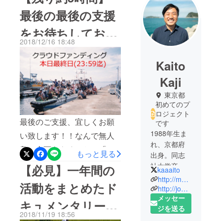
最後の最後の支援
をお待ちしており
2018/12/16 18:48
ます。
Kaito
Kaji
東京都
初めてのプ
ロジェクト
最後のご支援、宜しくお願
です
1988年生ま
い致します！！なんで無人
れ、京都府
島の企画をやるのか。「人
もっと見る
出身。同志
の転機」と出会えるから。
社大学卒。
【必見】一年間の
kaaaito
サバイバルが好き、という
株式会社リ
http://mujinto.jp/
活動をまとめたド
クルート
http://joblivecompany.jp/
よりは何もない島での体験
メッセー
ジョブズに5
キュメンタリー動
を通じて人が変化を迎えて
ジを送る
年弱従事し
2018/11/19 18:56
いくのが好き。いつだって
た後、2016