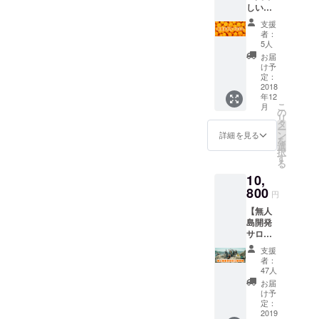
きと誇
か 現地
ありがとうございました！
しいみ
いま
橋駅付
れるよ
までの
,kazuyamanaka,Masaomiw
しくお願いいたしま
daisuke0921,bungou,Yuichi
かん
す。 シ
近の会
うに
支援
＞ ※11/3 11:20時点 敬称
交通費
10kg
ンプル
場 食事
者：
www,Kawaken,crls1031,sat
なって
す！！！無人島を一緒に開
（最寄
Oga,atnodo,YusukeYano,Mi
分】 み
なデザ
など：
5人
略
欲し
り駅：
かんが
インな
an,zoomchaka,tsujii,hir0,yan
お食事
発しよう！ぼくらの無人島
お届
ka614,KentaSuzukiTokyo,S
い」と
JR初島
有名な
daisuke0921bungouYuichi
ので使
と、ド
け予
いう思
駅）、
toyanto,show_hurricane,shio
有田市
を持とう！なんてお誘い、
いやす
定：
handy,hirokokaji,YujiKitaga
リンク
いで
渡船代
OgaatnodoYusuke
のブラ
2018
く野外
（２ド
様々な
（2000
ri0723,Mari511,TakayukiMa
一生ないよ！一緒にやろ
年12
wa,Wataru,awano,TakuyaTs
ンドみ
で便
リン
服飾の
YanoMika614KentaSuzukiT
円）が
こ
月
かん
利。 も
の
ク）を
eda,YujiMiyoshi,junskt,shinji
アイテ
う！！2018/11/13梶海斗＜
必要で
urumoto,MikotoHamazono,a
リ
「有田
ちろん
タ
提供し
okyoShandyhirokokajiYuji
ムを展
す。
ー
みか
風は通
ン
0618,kzmszk,KosukeShima
ます 内
詳細を見る
115名の皆様ご支援ありがと
kitake38,SingoTessi,Shunkei
開して
を
ん：
KitagawaWataru
しませ
選
容：
おりま
択
zaki,RSUN2007,haruna452
10kg
うございました！＞
ん。
Harimoto,HirofumiTazawa,y
す
2018年
す。自
る
KawanoTakuya
分」を
まずは
分の身
1,Tei Kawasaki,Nozomi
※11/13 19:30時点 敬称略
usukekuroda,YutoKomai,kaz
10,
お届け
やって
につけ
TsurumotoMikoto
しま
800
みよう
円
Harada,MurakamiTakuto,ud
るアイ
daisuke0921,bungou,Yuichi
umasenokuchi,GoNakanishi
す。 有
という
Hamazonoakitake38Singo
テム
【無人
田みか
ha37,Kohki
中で試
Oga,atnodo,YusukeYano,Mi
,SatoshiToda,saaaatooo,hiro
で、自
島開発
んは全
Tessi Shunkei
行錯誤
分の好
サロン
Hirata,kn126pepe,miokitaya
国有数
ka614,KentaSuzukiTokyo,S
513k,hiroki_tkg,yukiok-,kazu
してみ
きなも
Harimoto- Hirofumi Tazawa-
への参
の美味
た内容
支援
のを、
ma,masarusun,kamosuke12
handy,hirokokaji,YujiKitaga
加権
max0830,yosuke55,SatoruW
し
を共
者：
自由に
yusuke kuroda-YutoKomai-
（１年
さ！！
47人
有。現
3,YosuYam,reclusekanamo,
表現で
wa,Wataru,awano,TakuyaTs
atanabe,ushiotoko,gomisaw
間
！移住
場メン
お届
kazuma senokuchi-Go
きた
分）】※
メン
け予
aiponchi,ShotaroKubokazu
バーの
urumoto,MikotoHamazono,a
a,CaoruKubota,sam209nick,
ら、素
通常年
バーも
定：
Nakanishi-Satoshi
日々
敵だと
額
2019
masa shimoe,,YUI0531,
この冬
kitake38,SingoTessi,Shunkei
sbtnok134521,mikey109,na
日々の