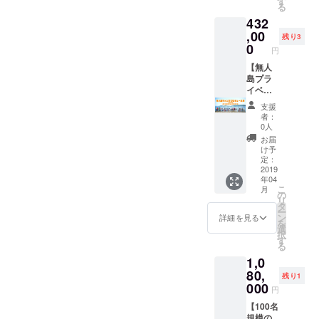
す
で過ご
る
feplayin
供。 ＜
ルドを
もしく
してい
432
tessi.m
POINT
二日間
は野外
ただき
yportfol
＞ ・
貸し
,00
活動が
ます。
残り3
io.com/
500mほ
切って
不可と
0
●始まり
円
videogr
どにま
イベン
スタッ
の開発
aphy ※
たがっ
トや
【無人
フが判
キャン
和歌山
て広が
キャン
島プラ
断した
プ● 無
県から
る砂浜
プの開
イベー
場合は
人島の
撮影地
・和歌
催が可
トキャ
延期と
開発の
支援
までの
山随一
能で
ンプの
なりま
キック
者：
交通費
と言わ
す。 通
プロ
す。 ・
オフ
0人
は別途
れる、
常40万
デュー
キャン
キャン
お届
支給い
透明度
円の価
ス権＋
プにア
プで
け予
ただき
の高い
格のと
無人島
ウトド
定：
す。み
ます
海 ・
ころ、
開発サ
2019
ア備品
んなで
年04
1000名
クラウ
ロン参
は付属
流木
こ
月
以上収
ドファ
加権
します
の
アート
リ
容可能
ンディ
（１年
か テン
タ
した
ー
な堤防
ング限
分）】
ト、コ
ン
り、土
詳細を見る
を
の中の
定価格
30名迄
ンロ、
選
遊びし
択
平坦な
でご提
のキャ
寝袋な
す
たり、
る
アウト
供。 ＜
ンプを
どな
海で遊
1,0
ドア
POINT
プロ
ど、最
んだ
フィー
＞ ・
デュー
80,
低限の
り、島
残り1
ルド ・
500mほ
ス！ １
アウト
000
という
円
発電機
どにま
泊２日
ドア用
資源を
などを
たがっ
分の地
【100名
品は全
使いな
手配し
て広が
ノ島
規模の
て貸与