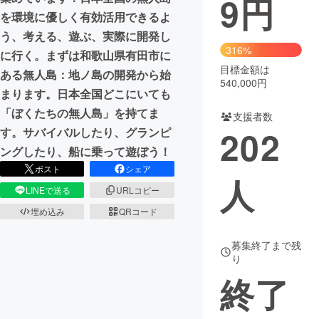
9
円
を環境に優しく有効活用できるよ
まちづくり・地域活性化
う、考える、遊ぶ、実際に開発し
316%
に行く。まずは和歌山県有田市に
目標金額は
CAMPFIRE for Social Good
CAMPFIRE Creation
ある無人島：地ノ島の開発から始
540,000円
CAMPFIREふるさと納税
machi-ya
コミュニティ
まります。日本全国どこにいても
「ぼくたちの無人島」を持てま
支援者数
202
す。サバイバルしたり、グランピ
ングしたり、船に乗って遊ぼう！
ポスト
シェア
人
LINEで送る
URLコピー
埋め込み
QRコード
募集終了まで残
り
終了