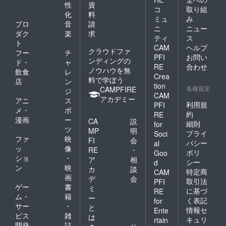
性
資
コ
取り組
化
料
ミュ
み
プロ
音
請
ニ
ニュー
ダク
楽
求
ティ
ス
ト
CAM
ヘルプ
クラウドファ
フー
チ
PFI
お問い
ンディングの
ド・
ャ
RE
合わせ
ノウハウを無
飲食
レ
Crea
料で学ぼう
店
ン
tion
各種規定
CAMPFIRE
ジ
CAM
アカデミー
アニ
ス
利用規
PFI
メ・
ポ
約
RE
漫画
ー
CA
説
細則
for
ツ
MP
明
プライ
Soci
ファ
映
FI
会
バシー
al
ッ
像
RE
・
ポリ
Goo
ショ
・
ア
相
シー
d
ン
映
カ
談
特定商
CAM
画
デ
会
取引法
PFI
ゲー
書
ミ
に基づ
RE
ム・
籍
ー
く表記
for
サー
・
と
情報セ
Ente
ビス
雑
は
キュリ
rtain
開発
誌