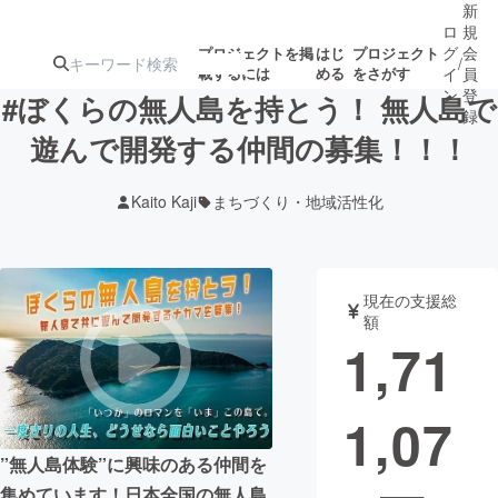
新
ロ
規
グ
会
プロジェクトを掲
はじ
プロジェクト
/
載するには
める
をさがす
イ
員
ン
登
#ぼくらの無人島を持とう！ 無人島で
録
遊んで開発する仲間の募集！！！
人気のプロ
注目のリ
注目の新着プロ
募集終了が近いプ
もうすぐ公開
Kaito Kaji
まちづくり・地域活性化
ジェクト
ターン
ジェクト
ロジェクト
されます
アート・写真
音楽
現在の支援総
額
1,71
テクノロジー・ガジェット
ゲーム・サ
1,07
映像・映画
書籍・雑誌
”無人島体験”に興味のある仲間を
ビジネス・起業
チャレンジ
集めています！日本全国の無人島