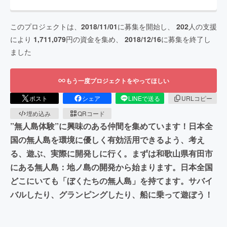
このプロジェクトは、
2018/11/01
に募集を開始し、
202
人の支援
により
1,711,079
円の資金を集め、
2018/12/16
に募集を終了し
ました
もう一度プロジェクトをやってほしい
ポスト
シェア
LINEで送る
URLコピー
埋め込み
QRコード
”無人島体験”に興味のある仲間を集めています！日本全
国の無人島を環境に優しく有効活用できるよう、考え
る、遊ぶ、実際に開発しに行く。まずは和歌山県有田市
にある無人島：地ノ島の開発から始まります。日本全国
どこにいても「ぼくたちの無人島」を持てます。サバイ
バルしたり、グランピングしたり、船に乗って遊ぼう！