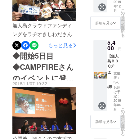
の開発
2019
生き抜く・
年12
みてください。行政や地元
状況の
こ
仲間との絆
月
進捗の
の
リ
の方々と無人島に興味を
ニュー
が深まる経
タ
ー
スが届
ン
詳細を見る
持ってくれた皆さんと、先
験をした結
無人島クラウドファンディ
を
きま
選
択
果、無人島
す。
す
も見えない中なんとか”無人
ングをラヂオきしわださん
る
に”ドハマ
5,4
島開発”した１年の総集編で
に取り上げていただきまし
り”する。以
もっと見る
00
円
す。この動画が出来た時、
た！”岸和田ってどこ！？”と
後現在に至
◆開始5日目
【無人
るまで約10
まるで映画みたいに食い入
いう方、岸和田は大阪の南
島ＢＢ
◆CAMPFIREさん
年無人島で
Ｑチ
るように見ちゃいました、
部にあります。今回のメイ
ケッ
の企画を続
支援
のイベントに登壇
ト】 無
ぼく。自然ってのは予測不
ンテーマ「ぼくらの無人
者：
ける。
人島で
6人
2018/11/07 19:32
可能で、いつも違う顔を見
島」にほど近い場所にある
現在は2泊3
BBQを
させていただきま
お届
楽しも
け予
日で「生き
せてくれる。既定路線はゼ
のです。移住メンバーのた
う！地
定：
した！
るを学ぶ」
ノ島へ
2019
ロ、想定をいつも超えてく
かしとティーが出演させて
年04
遊びに
をコンセプ
こ
月
来て
る。この一年の無人島開発
の
いただきました！現場メン
トに掲げる
リ
BBQを
タ
ー
は楽しいことばかりじゃ全
無人島キャ
バーの目線で無人島開発に
楽しめ
ン
詳細を見る
を
るチ
選
ンプツアー
然なかったです。でも、変
択
ついて語っています。聞く
ケット
す
主催の他、
る
・BBQ
化を楽しみ予測不可能を超
ところによると収録はぐだ
公開後、皆さんのご支援で