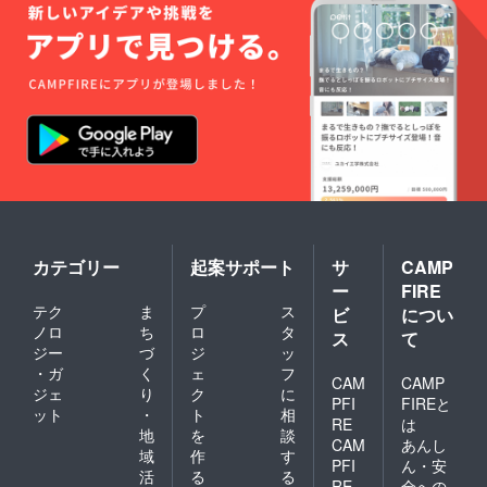
カテゴリー
起案サポート
サ
CAMP
ー
FIRE
テク
ま
プ
ス
ビ
につい
ノロ
ち
ロ
タ
ス
て
ジー
づ
ジ
ッ
・ガ
く
ェ
フ
CAM
CAMP
ジェ
り
ク
に
PFI
FIREと
ット
・
ト
相
RE
は
地
を
談
CAM
あんし
域
作
す
PFI
ん・安
活
る
る
RE
全への