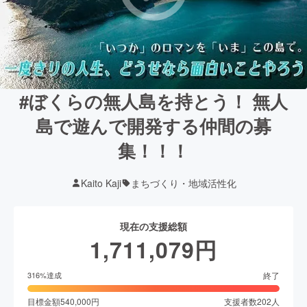
#ぼくらの無人島を持とう！ 無人
島で遊んで開発する仲間の募
集！！！
Kaito Kaji
まちづくり・地域活性化
現在の支援総額
1,711,079
円
終了
316
%達成
目標金額
540,000
円
支援者数
202
人