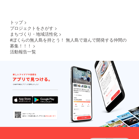
か 現地
までの
交通費
（最寄
り駅：
トップ
>
JR初島
プロジェクトをさがす
>
駅）、
まちづくり・地域活性化
>
渡船代
#ぼくらの無人島を持とう！ 無人島で遊んで開発する仲間の
（2000
募集！！！
>
円）が
必要で
活動報告一覧
す。