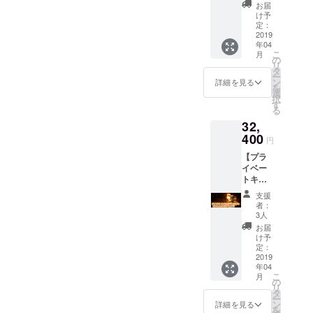
の参加
かん
発サロ
近くの
お届
権＋無
ジャム
ンでイ
け予
0618,kzmszk,KosukeShima
シェア
人島開
300g×1
定：
ベント
ハウス
発サロ
2019
zaki,RSUN2007,haruna452
個 ・み
を企画
への宿
年04
ン参加
かんポ
し、開
泊権
こ
月
1,Tei Kawasaki,Nozomi
権（１
ン酢
の
催する
リ
年
900ml×
タ
ことも
Harada,MurakamiTakuto,ud
ー
分）】
1本
ン
可能。
詳細を見る
を
無人島
選
特典は
ha37,Kohki
択
キャン
す
盛沢
る
プ企画
Hirata,kn126pepe,miokitaya
山！ ・
32,
は3種類
非公開
ma
の中か
400
facebo
円
ら選べ
okペー
【プラ
ます。※
ジへの
イベー
日程調
参加権
トキャ
整後、
・無人
ンプチ
実施し
島を
支援
ケット
ます。
使った
者：
＋無人
・ガチ
3人
イベン
島開発
サバイ
トの主
お届
サロン
バル
け予
催権
参加権
キャン
定：
（サロ
（１年
2019
プ（ご
ンに付
年04
分）】
本人１
属） ・
こ
月
無人島
名） ・
の
無人島
リ
でキャ
親子
タ
近くの
ー
ンプを
キャン
ン
詳細を見る
シェア
を
楽しも