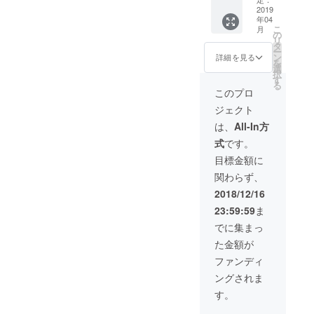
と調整
いただ
込んだ
りセッ
テン
（１年
2019
しなが
年04
く必要
音楽企
ト ※無
ト・寝
分）】
ら決定
こ
月
があり
画、ド
人島開
袋・
無人島
の
いたし
リ
ますの
リンク
発サロ
BBQコ
を使っ
タ
ます。
ー
で、改
ブース
ン参加
ンロ ・
て企業
ン
・悪天
詳細を見る
を
めてご
等を設
権は代
炭、着
様のプ
選
候の場
択
連絡を
置し
表者お
火剤、
ロモー
す
合どう
る
差し上
パー
一人と
トング
ション
なりま
このプロ
げま
ティも
なりま
・日よ
や研修
すか 地
ジェクト
す。
可能 ※
す。 ※
けター
などを
ノ島へ
クラウ
クラウ
プ・
実施い
渡船が
は、
All-In方
ドファ
ドファ
クー
たしま
出る限
式
です。
ンディ
ンディ
ラー
す。 ご
りは開
ングで
ングで
ボック
興味を
催いた
目標金額に
お申し
お申し
ス ・釣
お持ち
しま
関わらず、
込み
込み
りセッ
の場合
す。渡
後、別
後、別
ト ※無
まずは
船が出
2018/12/16
途お申
途お申
人島開
お問い
ない、
23:59:59
ま
込み用
込み用
発サロ
合わせ
もしく
紙など
紙など
ン参加
くださ
は野外
でに集まっ
を記載
を記載
権は代
い。
活動が
た金額が
いただ
いただ
表者お
不可と
く必要
く必要
一人と
スタッ
ファンディ
があり
があり
なりま
フが判
ングされま
ますの
ますの
す。 ※
断した
で、改
で、改
クラウ
場合は
す。
めてご
めてご
ドファ
延期と
連絡を
連絡を
ンディ