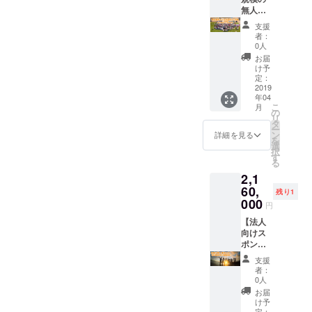
がらこ
電力を
る砂浜
フィー
無人島
します
の島を
使用し
・和歌
ルドの
キャン
のでご
楽しみ
支援
た企画
山随一
専有利
プをプ
安心く
ましょ
者：
の開催
と言わ
用権 各
ロ
ださ
う！ ＜
0人
も可能
れる、
種アウ
デュー
い。 ・
全キャ
お届
・機材
透明度
トドア
ス＋無
他に必
ンプ共
け予
を持ち
の高い
用品の
人島開
要な費
定：
通Q&A
込んだ
海 ・
レンタ
発サロ
2019
用はあ
＞ ・開
年04
音楽企
1000名
ルが必
ン参加
ります
催はい
こ
月
画、ド
以上収
要な分
権（１
か 現地
の
つごろ
リ
リンク
容可能
付属し
年
までの
タ
になり
ー
ブース
な堤防
ま
分）】
交通費
ン
ますか
詳細を見る
を
等を設
の中の
す。・
１泊２
（最寄
選
2019年
択
置し
平坦な
テン
日分の
り駅：
す
4月～5
る
パー
アウト
ト・寝
地ノ島
JR初島
月の間
2,1
ティも
ドア
袋・
フィー
駅）、
の土日
可能 ※
フィー
BBQコ
ルドの
60,
渡船代
開催を
残り1
クラウ
ルド ・
ンロ ・
専有利
（2000
000
予定し
円
ドファ
発電機
炭、着
用権 各
円）が
ていま
ンディ
などを
火剤、
種アウ
【法人
必要で
す。具
ングで
手配し
トング
トドア
向けス
す。
体的な
お申し
電力を
・日よ
用品の
ポン
日程に
込み
使用し
けター
レンタ
サーチ
ついて
支援
後、別
た企画
プ・
ルが必
ケット
は支援
者：
途お申
の開催
クー
要な分
＋無人
してい
0人
込み用
も可能
ラー
付属し
島開発
ただい
お届
紙など
・機材
ボック
ま
サロン
た方々
け予
を記載
を持ち
ス ・釣
す。・
参加権
定：