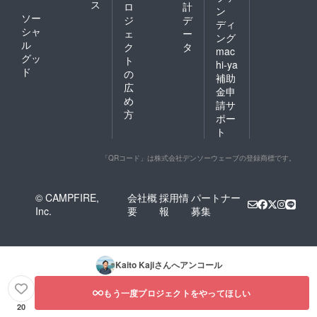
ス
ロ
計
ン
ソー
ジ
デ
ディ
シャ
ェ
ー
ング
ル
ク
タ
mac
グッ
ト
hi-ya
ド
の
補助
広
金申
め
請サ
方
ポー
ト
「QRコード」は株式会社デンソーウェーブの登録商標です。
© CAMPFIRE,
会社概
採用情
パートナー
Inc.
要
報
募集
Kaito Kaji
さんへアンコール
もう一度プロジェクトをやってほしい
20