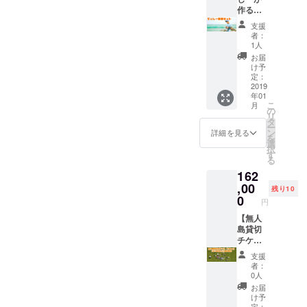
トラク
プを楽
作る映
トング
ターが
しめる
像セッ
・ター
同行し
支援
チケッ
ト】 移
プ（日
ます ●
者：
ト アウ
住した
差しを
ガチサ
1人
トドア
メン
避ける
バイバ
お届
用品の
バーの
為
ルキャ
け予
レンタ
一人、
に）・
定：
ンプ●
ル付き
てっ
2019
クー
持ち込
年01
・宿泊/
しー国
ラー
む備品
こ
月
滞在可
内どこ
ボック
の
をかな
リ
能なグ
でも撮
ス ・釣
タ
り制限
ー
ランピ
影しに
りセッ
ン
して実
詳細を見る
を
ングテ
いきま
ト（5名
選
施する
択
ント・
す。 撮
分） ＜
す
無人島
る
宿泊用
影＆編
全キャ
キャン
162
テント
集の
ンプ共
プツ
（5名
セット
,00
通Q&A
アー。
残り10
用）・
です。
＞ ・開
0
食料調
円
寝袋（5
得意な
催はい
達は海
名
のは1〜
【無人
つごろ
から。
分）・
2分程度
島貸切
になり
食材は
BBQコ
の
チケッ
ますか
持ち込
ンロ
ショー
ト（一
2019年
みませ
支援
（６名
トムー
日）＋
4月～5
ん。 ●
者：
用） ・
ビー。
無人島
月の間
親子
0人
炭、着
キャン
開発サ
の土日
キャン
お届
火剤、
プイベ
ロン参
開催を
プ、
け予
トング
ントや
加権
予定し
定：