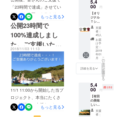
5,4
グループで
コンロ
（６名
00
えて楽しめているから。僕
ぐだ気味だったとのことで
「23時間で達成」させてい
の無人島旅
円
用） ・
行事業、社
たちはこの挑戦を続けるの
【オリ
不安もありますが…苦笑ラ
炭、着
ただいた今回のクラウド
もっと見る
ジナル
火剤、
員旅行・社
です。クラウドファンディ
ヂオきしわだのＨＰはこち
ファンディング。開始４日
Ｔシャ
トング
公開23時間で
員研修での
ツ】 ク
・ター
ング、まだやっています！
支援
ら！
目にあたる11/4の深夜、
無人島活用
ラウド
プ（日
者：
100%達成しまし
ファン
差しを
この挑戦の仲間、求めてい
45人
http://www.radiokishiwada.jp
も手掛けて
facebookメッセンジャーに
ディン
避ける
お届
いる。
た。ご支援いただ
ます。引き続き、よろしく
グ限定
/放送は今月11月24日と、12
為に）
お誘いが。CAMPFIREさん
け予
オリジ
その他
定：
2018/11/03 11:13
お願いいたします！！！無
月1日を予定。夜21時からで
と東京カルチャーカル
ナルＴ
2019
クー
きありがとうござ
無人島事業
年01
シャツ
ラー
人島を一緒に開発しよう！
ラジオ岸和田のホームペー
チャーさん主催の企画に登
こ
月
の他、「や
をお届
ボック
の
います！
リ
けしま
スなど
タ
ぼくらの無人島を持とう！
りたいを、
ジから聞けるとのことです
壇させていただくことにな
ー
す。 色
各種レ
ン
詳細を見る
シゴトに」
を
なんてお誘い、一生ない
はバー
ので、ぜひ聞いてみてくだ
ンタル
りました。タイトルは、
選
択
をミッショ
ガン
品もご
す
る
よ！一緒にやろう！！
さいね！まだまだクラウド
「That’s クラウドファン
ディ、
用意が
ンに掲げる
5,4
シティ
ありま
2018/11/19梶海斗＜123名の
ファンディングは続きま
ディング！～サクセスした
株式会社
残り52
グリー
00
す。 お
11/1 11:00から開始した当プ
円
ン、
ジョブライ
越しに
皆様ご支援ありがとうござ
す！今後の動きについてで
プロジェクトオーナーの魅
【有田
ミック
ロジェクト、本当にたくさ
なる際
ブでは、人
の美味
いました！＞ ※11/19
スグ
すが、下記の内容を予定し
にご一
力とノウハウに迫る150
んの皆様のご支援をいただ
材紹介事
しいみ
レーか
報いた
もっと見る
19:00時点 敬称略
ています◎11月16日 「無
かん3kg
分！」まだプロジェクトが
らお選
だけれ
業・コワー
支援
き、一日と待たず達成する
分】 み
びいた
ばオプ
者：
daisuke0921,bungou,Yuichi
人島ビジネスに関わる人の
キングス
終了もしていない身分なの
かんが