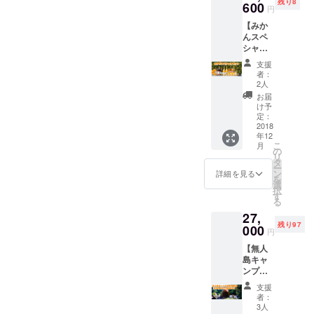
残り8
島を開
Tomoki10yuka18yoshikazuo
600
出来ま
円
てっ
発する
yaTomoki,10yuka18,yoshika
す。 開
ponchi,YOUNSEUNGCHUL
しー・
rihara kopeNara
【みか
仲間の
発サロ
TEE・
zuorihara,kope,NaraMio,mic
んスペ
,kazuyamanaka,Masaomiw
一員と
ンでイ
そのほ
Miomichicameraogura
シャル
なりま
ベント
か関係
hicamera,ogurakentaro,yuka
www,Kawaken,crls1031,sat
セッ
す。ま
を企画
kentaroyuka
支援
者
ト】 ・
ずは特
し、開
者：
tanigawa,shiori2014,cos2mo
an,zoomchaka,tsujii,hir0,yan
みかん
典の
tanigawashiori2014cos2mos
催する
2人
10kg ・
ページ
s2,makiwho,yuntasy,keita12
ことも
toyanto,show_hurricane,shio
お届
2makiwhoyuntasykeita1211
飲むみ
を確認
可能。
け予
11stay,mimimitsuha,seisaiko
かん
ri0723,Mari511,TakayukiMa
くださ
定：
特典は
staymimimitsuhaseisaikouM
200ml×
2018
い。
盛沢
u,MakikoHirata,JomaKikumo
eda,YujiMiyoshi,junskt,shinji
年12
3本 ・
http://k
山！ ・
akiko HirataJoma
こ
月
みかん
aihatsu.
の
非公開
to,beesy,boshidayou,aomas
0618,kzmszk,KosukeShima
リ
ジュー
mujinto.
Kikumotobeesyboshidayoua
タ
facebo
ー
ス２種
jp/
ン
ku,Yassan0116,yu0414ki,ai
okペー
詳細を見る
zaki,RSUN2007,haruna452
を
omaskuYassan0116
720ml×
DASH
選
ジへの
択
ponchi,YOUNSEUNGCHUL
計4本
1
島のよ
す
参加権
る
・みか
うに、
・無人
,kazuyamanaka,Masaomiw
27,
んジュ
島で
島を
残り97
レ
000
やって
使った
円
www,Kawaken,crls1031,sat
150g×2
みたい
イベン
【無人
個 ・み
ことを
an,zoomchaka,tsujii,hir0,yan
トの主
島キャ
かんス
形にし
催権
ンプ企
toyanto,show_hurricane,shio
ムー
ていく
（サロ
画（１
ジー
ことが
ンに付
支援
ri0723,Mari511,TakayukiMa
泊２
170g×3
出来ま
属） ・
者：
日）へ
個 ・み
す。 開
3人
無人島
eda,YujiMiyoshi,junskt,shinji