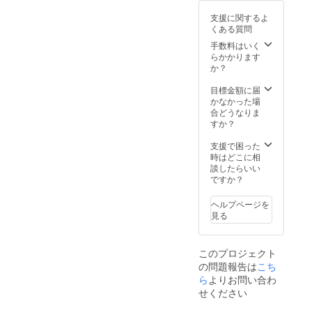
なりま
差し上
差し上
ングで
す。 ・
支援に関するよ
げま
げま
お申し
キャン
くある質問
す。
す。
込み
プにア
後、別
手数料はいく
ウトド
途お申
らかかります
ア備品
込み用
か？
は付属
紙など
します
を記載
目標金額に届
か テン
いただ
かなかった場
ト、コ
く必要
合どうなりま
ンロ、
があり
すか？
寝袋な
ますの
どな
で、改
支援で困った
ど、最
めてご
時はどこに相
低限の
連絡を
談したらいい
アウト
差し上
ですか？
ドア用
げま
品は全
す。
て貸与
ヘルプページを
します
見る
のでご
安心く
ださ
このプロジェクト
い。 ・
の問題報告は
こち
他に必
ら
よりお問い合わ
要な費
用はあ
せください
ります