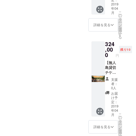
ファミ
・ター
自然の
（１年
2019
ていま
リー
年04
プ（日
中での
分）】
す。具
キャン
こ
月
差しを
撮影が
ぼくら
体的な
の
プ● 無
リ
避ける
好き。
が開発
日程に
タ
人島と
ー
為
1日の撮
した無
ついて
ン
いう環
詳細を見る
を
に）・
影で、5
人島の
は支援
選
境で実
択
クー
分程度
フィー
してい
す
施する
る
ラー
のムー
ルドを
ただい
だけ
324
ボック
ビーま
一日貸
た方々
で、
ス ・釣
で、こ
し切っ
,00
と調整
ハード
残り10
りセッ
のリ
てイベ
しなが
0
なこと
円
ト（5名
ターン
ントや
ら決定
はしな
分）・
では可
デイ
【無人
いたし
いキャ
イタリ
能で
キャン
島貸切
ます。
ンプ。
アン
す。 そ
プの開
チケッ
・悪天
BBQし
BBQ食
れ以上
催が可
ト（二
候の場
たり、
支援
材夕食
の案件
能で
日）＋
合どう
釣りを
者：
分（5名
に関し
す。 通
無人島
なりま
した
0人
用）
ては事
常20万
開発サ
すか 地
り、火
お届
前にご
円の価
ロン参
ノ島へ
起こし
け予
相談く
格のと
加権
渡船が
定：
体験を
ださ
ころ、
（１年
2019
出る限
した
年04
い。
クラウ
分）】
りは開
り。
こ
月
ポート
ドファ
ぼくら
催いた
の
ゆっく
リ
フォリ
ンディ
が開発
しま
タ
りとし
ー
オはコ
ング限
した無
す。渡
ン
た時間
詳細を見る
を
チラ
定価格
人島の
船が出
選
を親子
択
https://li
でご提
フィー
ない、