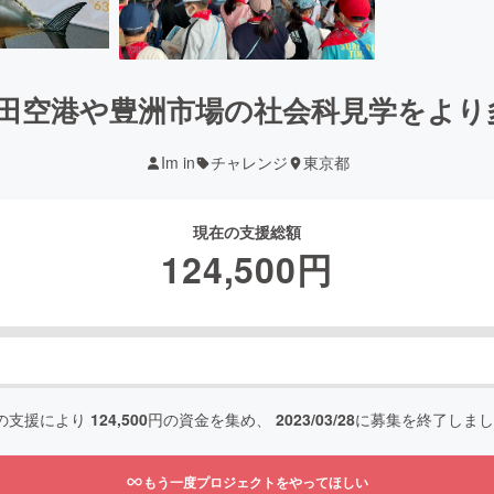
成田空港や豊洲市場の社会科見学をよ
Im in
チャレンジ
東京都
現在の支援総額
124,500
円
の支援により
124,500
円の資金を集め、
2023/03/28
に募集を終了しまし
もう一度プロジェクトをやってほしい