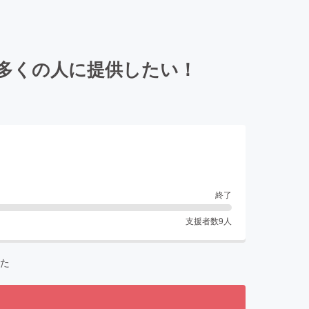
り多くの人に提供したい！
終了
支援者数
9
人
た