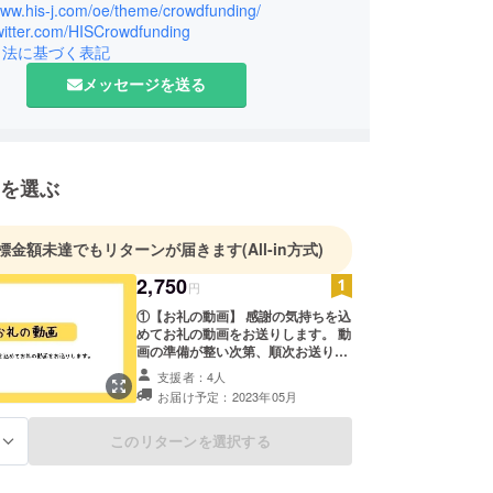
www.his-j.com/oe/theme/crowdfunding/
twitter.com/HISCrowdfunding
引法に基づく表記
メッセージを送る
を選ぶ
標金額未達でもリターンが届きます
(All-in方式)
2,750
円
①【お礼の動画】 感謝の気持ちを込
めてお礼の動画をお送りします。 動
画の準備が整い次第、順次お送りさ
せて頂きます。 動画でお名前を読み
支援者：4人
上させて頂きます。 備考欄へ読み上
お届け予定：2023年05月
げる際のお名前とヨミガナをお知ら
せください。
このリターンを選択する
る