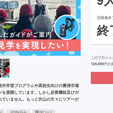
募集終
CAMPFIRE for Social Good
CAMPFIRE Creation
終
CAMPFIREふるさと納税
machi-ya
コミュニティ
このプロジェ
124,500
円の
校外学習プログラムや高校生向けの豊洲市場
ツを展開しています。しかし必要機材及びガ
れていません。もっと沢山の方々にツアーが
ピー
埋め込み
QRコード