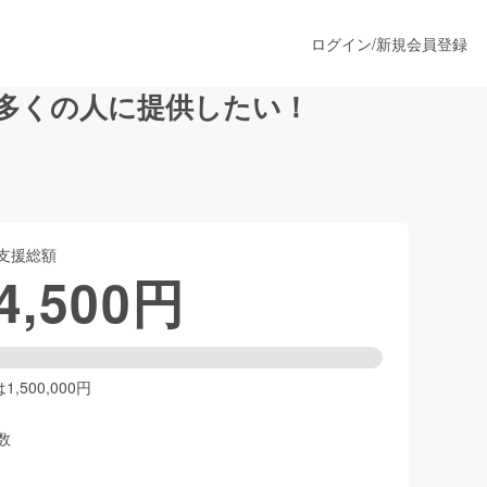
ログイン
/
新規会員登録
り多くの人に提供したい！
うすぐ公開されます
支援総額
プロダクト
4,500
円
ファッション
スポーツ
,500,000円
数
ア
ソーシャルグッド
人