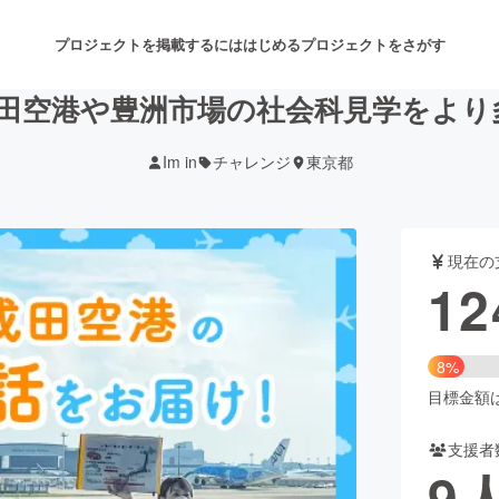
プロジェクトを掲載するには
はじめる
プロジェクトをさがす
成田空港や豊洲市場の社会科見学をよ
Im in
チャレンジ
東京都
注目のリターン
注目の新着プロジェクト
募集終了が近いプロジェクト
も
現在の
音楽
舞台・パフォーマンス
12
ゲーム・サービス開発
フード・飲食店
8%
書籍・雑誌出版
アニメ・漫画
目標金額は1
支援者
チャレンジ
ビューティー・ヘルスケ
9