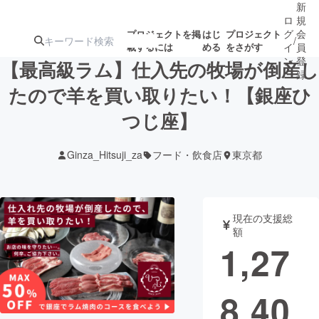
新
ロ
規
グ
会
プロジェクトを掲
はじ
プロジェクト
/
載するには
める
をさがす
イ
員
ン
登
【最高級ラム】仕入先の牧場が倒産し
録
たので羊を買い取りたい！【銀座ひ
つじ座】
人気のプロ
注目のリ
注目の新着プロ
募集終了が近いプ
もうすぐ公開
ジェクト
ターン
ジェクト
ロジェクト
されます
Ginza_Hitsuji_za
フード・飲食店
東京都
アート・写真
音楽
現在の支援総
テクノロジー・ガジェット
ゲーム・サ
額
1,27
映像・映画
書籍・雑誌
8,40
ビジネス・起業
チャレンジ