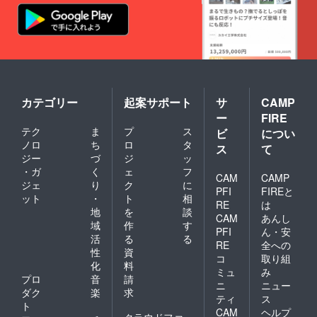
カテゴリー
起案サポート
サ
CAMP
ー
FIRE
テク
ま
プ
ス
ビ
につい
ノロ
ち
ロ
タ
ス
て
ジー
づ
ジ
ッ
・ガ
く
ェ
フ
CAM
CAMP
ジェ
り
ク
に
PFI
FIREと
ット
・
ト
相
RE
は
地
を
談
CAM
あんし
域
作
す
PFI
ん・安
活
る
る
RE
全への
性
資
コ
取り組
化
料
ミュ
み
プロ
音
請
ニ
ニュー
ダク
楽
求
ティ
ス
ト
CAM
ヘルプ
クラウドファ