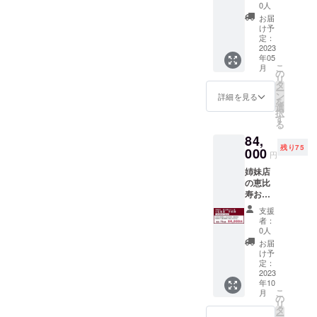
室の予
分）が
券は
0人
6月1
約券で
含まれ
メール
日〜
お届
す。 有
ており
にてお
け予
2024年
効期
ます。
定：
届けい
5月31日
限：
2023
※ドリン
たしま
ご希
年05
2023年
ク代は
す。ご
望の場
こ
月
5月〜
含まれ
の
予約時
合は備
リ
2023年
ており
タ
に購入
考欄に
ー
9月（店
ませ
ン
時の情
詳細を見る
掲載し
を
舗休業
ん。
選
報とナ
たい名
択
日を除
当日は
す
ンバー
前をご
る
く） ※
お飲み
をお伝
記載く
84,
こちら
になっ
えくだ
ださ
残り75
のご予
000
た分だ
さい。
い。
円
約券に
けお会
※こちら
姉妹店
国産ラ
計させ
のご支
の恵比
ム焼肉
ていた
援を頂
寿おう
コース
だきま
いたお
し座の
（最大6
す。 ※
客様も
支援
６名個
名様
お食事
HPへお
者：
室の予
分）が
券は
0人
名前の
約券で
含まれ
メール
掲載が
お届
す。 有
ており
にてお
け予
可能で
効期
ます。
定：
届けい
す。
限：
2023
※ドリン
たしま
掲載期
年10
2023年
ク代は
す。ご
間：
こ
月
10月〜
含まれ
の
予約時
2023年
リ
2024年
ており
タ
に購入
6月1
ー