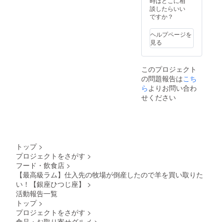
望の場
時はどこに相
さい。
合は備
談したらいい
※こちら
考欄に
ですか？
のご支
掲載し
援を頂
たい名
ヘルプページを
いたお
前をご
見る
客様も
記載く
HPへお
ださ
名前の
い。
このプロジェクト
掲載が
の問題報告は
こち
可能で
す。
ら
よりお問い合わ
掲載期
せください
間：
2023年
6月1
日〜
2024年
5月31日
トップ
>
ご希
プロジェクトをさがす
>
望の場
フード・飲食店
>
合は備
考欄に
【最高級ラム】仕入先の牧場が倒産したので羊を買い取りた
掲載し
い！【銀座ひつじ座】
>
たい名
活動報告一覧
前をご
トップ
>
記載く
プロジェクトをさがす
>
ださ
食品・お取り寄せグルメ
>
い。