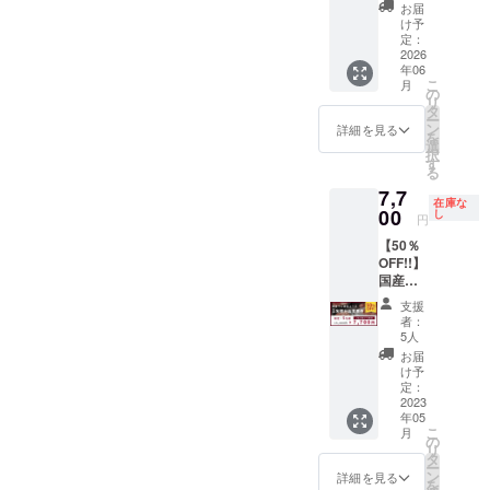
記載く
いたお
は当社
間：
決定い
間：
お届
ださ
客様も
及び牧
2023年
ただい
2026年
け予
い。
HPへお
場が存
6月1
ても構
6月1
定：
名前の
続して
日〜無
いませ
日〜
2026
年06
掲載が
いる限
期限 備
ん。 ■
2027年
こ
月
可能で
り、と
考欄に
お礼の
5月31日
の
リ
す。
いう意
掲載し
お手紙
もう既
タ
ー
掲載期
味で
たい名
＆ HPに
に決
ン
詳細を見る
を
間：
す。
前をご
無期限
まって
選
択
2023年
記載く
でお名
いれば
す
る
6月1
ださい
前を掲
備考欄
7,7
日〜
（希望
載 & 牧
に掲載
在庫な
2024年
なしの
場設置
したい
00
し
円
5月31日
場合は
予定の
名前を
【50％
ご希
「な
記念碑
ご記載
OFF!!】
望の場
し」と
にお名
くださ
国産ラ
合は備
ご記載
前を記
い。 後
ム肉の
考欄に
くださ
載いた
日メー
支援
コース
掲載し
い）。
しま
ル等で
者：
を食べ
たい名
※「無期
す。
のやり
5人
られる
前をご
限」と
掲載期
とりで
お届
お食事
記載く
は当社
間：
決定い
け予
券で
ださ
及び牧
2023年
ただい
定：
す。 有
2023
い。
場が存
6月1
ても構
年05
効期
続して
日〜無
いませ
こ
月
限：
いる限
期限 備
ん。 ■
の
リ
2023年
り、と
考欄に
お礼の
タ
ー
5月〜
いう意
掲載し
お手紙
ン
詳細を見る
を