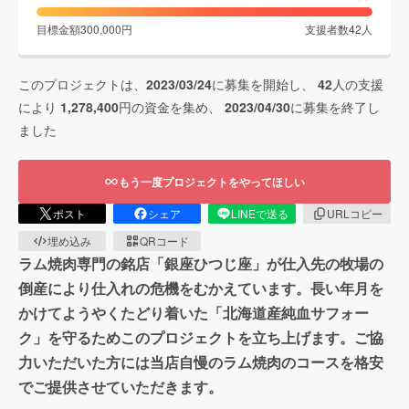
目標金額
300,000
円
支援者数
42
人
このプロジェクトは、
2023/03/24
に募集を開始し、
42
人の支援
により
1,278,400
円の資金を集め、
2023/04/30
に募集を終了し
ました
もう一度プロジェクトをやってほしい
ポスト
シェア
LINEで送る
URLコピー
埋め込み
QRコード
ラム焼肉専門の銘店「銀座ひつじ座」が仕入先の牧場の
倒産により仕入れの危機をむかえています。長い年月を
かけてようやくたどり着いた「北海道産純血サフォー
ク」を守るためこのプロジェクトを立ち上げます。ご協
力いただいた方には当店自慢のラム焼肉のコースを格安
でご提供させていただきます。