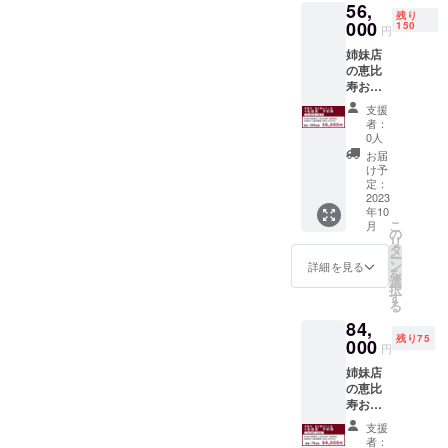
56,
こちら
お食事
HPへお
ださ
残り
のご予
000
券は
150
名前の
い。
円
約券に
メール
掲載が
姉妹店
国産ラ
にてお
可能で
の恵比
ム焼肉
届けい
す。
寿おう
コース
たしま
掲載期
し座の
（最大4
す。ご
間：
支援
４名個
名様
予約時
2023年
者：
室の予
分）が
に購入
0人
6月1
約券で
含まれ
時の情
日〜
お届
す。 有
ており
報とナ
け予
2024年
効期
ます。
定：
ンバー
5月31日
限：
2023
※ドリン
をお伝
ご希
年10
2023年
ク代は
えくだ
望の場
こ
月
10月〜
含まれ
の
さい。
合は備
リ
2024年
ており
タ
※こちら
考欄に
ー
2月（店
ませ
ン
のご支
詳細を見る
掲載し
を
舗休業
ん。
選
援を頂
たい名
択
日を除
当日は
す
いたお
前をご
る
く） ※
お飲み
客様も
記載く
84,
こちら
になっ
HPへお
ださ
残り75
のご予
000
た分だ
名前の
い。
円
約券に
けお会
掲載が
姉妹店
国産ラ
計させ
可能で
の恵比
ム焼肉
ていた
す。
寿おう
コース
だきま
掲載期
し座の
（最大4
す。 ※
間：
支援
６名個
名様
お食事
2023年
者：