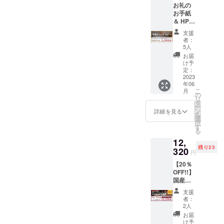
お礼の
お手紙
＆ HPに
1年間お
支援
名前を
者：
掲載い
5人
たしま
お届
す。
け予
掲載期
定：
間：
2023
年06
2023年
こ
月
6月1
の
リ
日〜
タ
ー
2024年
ン
詳細を見る
を
5月31日
選
択
備考欄
す
る
に掲載
12,
したい
残り23
名前を
320
円
ご記載
【20％
くださ
OFF!!】
い（希
国産ラ
望なし
ム肉の
の場合
支援
コース
は「な
者：
を食べ
し」と
2人
られる
ご記載
お届
お食事
くださ
け予