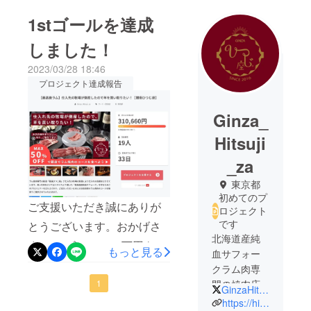
1stゴールを達成
しました！
2023/03/28 18:46
プロジェクト達成報告
Ginza_
Hitsuji
_za
東京都
初めてのプ
ご支援いただき誠にありが
ロジェクト
です
とうございます。おかげさ
北海道産純
まで1stゴールの30万円を達
もっと見る
血サフォー
成することが出来ました。
クラム肉専
次のゴールは2030万円で
門の焼肉店
1
GinzaHitsujiza
https://hitsuji-za.com/
す。途方も無い金額です