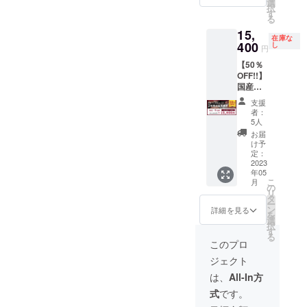
2023年
味で
たい名
＆ HPに
選
択
9月（店
す。
前をご
無期限
す
る
舗休業
記載く
でお名
15,
日を除
ださい
前を掲
在庫な
く） ※
400
（希望
載 & 牧
し
円
こちら
なしの
場設置
【50％
のお食
場合は
予定の
OFF!!】
事券に
「な
記念碑
国産ラ
ドリン
し」と
にお名
ム肉の
ク代は
ご記載
前を記
支援
コース
含まれ
くださ
載いた
者：
を食べ
ており
い）。
しま
5人
られる
ませ
※「無期
す。
お届
お食事
ん。
限」と
掲載期
け予
券で
当日は
定：
は当社
間：
す。 有
2023
お飲み
及び牧
2023年
年05
効期
になっ
場が存
6月1
こ
月
限：
た分だ
の
続して
日〜無
リ
2023年
けお会
タ
いる限
期限 備
ー
5月〜
計させ
ン
り、と
考欄に
詳細を見る
を
2023年
ていた
選
いう意
掲載し
択
9月（店
だきま
す
味で
たい名
る
舗休業
す。 ※
す。
前をご
このプロ
日を除
お食事
記載く
ジェクト
く） ※
券は
ださい
こちら
メール
（希望
は、
All-In方
のお食
にてお
なしの
式
です。
事券に
届けい
場合は
ドリン