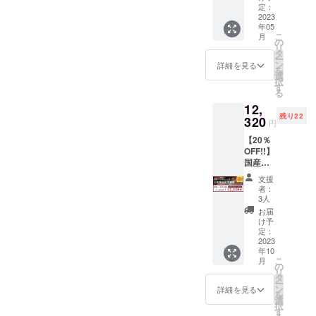
券で
い）。
定：
す。 有
2023
年05
効期
こ
月
限：
の
リ
2023年
タ
ー
5月〜
ン
詳細を見る
を
2023年
選
択
9月（店
す
る
舗休業
12,
日を除
残り22
く） ※
320
円
こちら
【20％
のお食
OFF!!】
事券に
国産ラ
ドリン
ム肉の
ク代は
支援
コース
含まれ
者：
を食べ
ており
3人
られる
ませ
お届
お食事
ん。
け予
券で
当日は
定：
す。 有
2023
お飲み
年10
効期
になっ
こ
月
限：
た分だ
の
リ
2023年
けお会
タ
ー
10月〜
計させ
ン
詳細を見る
を
2024年
ていた
選
択
2月（店
だきま
す