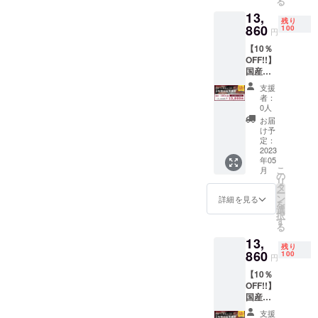
る
舗休業
す。 ※
13,
日を除
お食事
残り
く） ※
860
券は
100
円
こちら
メール
【10％
のお食
にてお
OFF!!】
事券に
届けい
国産ラ
ドリン
たしま
ム肉の
ク代は
す。ご
支援
コース
含まれ
予約時
者：
を食べ
ており
に購入
0人
られる
ませ
時の情
お届
お食事
ん。
報とナ
け予
券で
当日は
定：
ンバー
す。 有
2023
お飲み
をお伝
年05
効期
になっ
えくだ
こ
月
限：
た分だ
の
さい。
リ
2023年
けお会
タ
※こちら
ー
5月〜
計させ
ン
のご支
詳細を見る
を
2023年
ていた
選
援を頂
択
9月（店
だきま
す
いたお
る
舗休業
す。 ※
客様も
13,
日を除
お食事
HPへお
残り
く） ※
860
券は
100
名前の
円
こちら
メール
掲載が
【10％
のお食
にてお
可能で
OFF!!】
事券に
届けい
す。
国産ラ
ドリン
たしま
掲載期
ム肉の
ク代は
す。ご
間：
支援