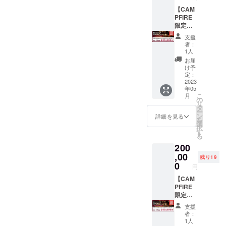
ていた
期限 備
援を頂
たい名
だきま
考欄に
【CAM
いたお
前をご
す。 ※
掲載し
PFIRE
客様も
記載く
お食事
たい名
限定】
HPへお
ださ
券は
前をご
銀座ひ
名前の
い。
支援
メール
記載く
つじ座
掲載が
者：
にてお
ださい
の貸切
可能で
1人
届けい
（希望
券で
す。
お届
たしま
なしの
す。 貴
掲載期
け予
す。ご
場合は
方だけ
間：
定：
予約時
「な
のため
2023
2023年
年05
に購入
し」と
にお店
6月1
こ
月
時の情
ご記載
を開け
日〜
の
リ
報とナ
くださ
ます。
2024年
タ
ー
ンバー
い）。
両親へ
5月31日
ン
詳細を見る
を
をお伝
※「無期
のプレ
ご希
選
択
えくだ
限」と
ゼン
望の場
す
る
さい。
は当社
ト、プ
合は備
200
※こちら
及び牧
ロポー
考欄に
のご支
場が存
ズ、会
,00
掲載し
残り19
援を頂
続して
社の周
たい名
0
円
いたお
いる限
年イベ
前をご
客様も
り、と
ントな
【CAM
記載く
HPへお
いう意
ど、是
PFIRE
ださ
名前の
味で
非とも
限定】
い。
掲載が
す。
特別な
銀座ひ
支援
可能で
日にご
つじ座
者：
す。
利用く
の貸切
1人