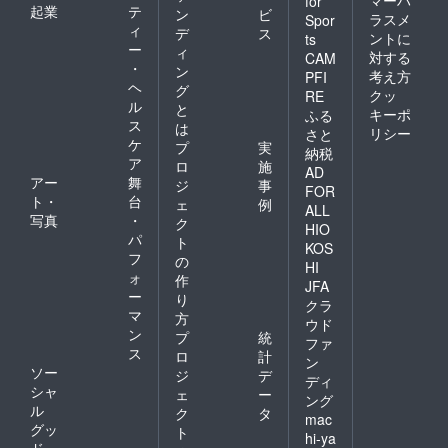
for
起業
テ
ン
ビ
ラスメ
Spor
ィ
デ
ス
ントに
ts
ー
ィ
対する
CAM
・
ン
考え方
PFI
ヘ
グ
クッ
RE
ル
と
キーポ
ふる
ス
は
リシー
さと
ケ
プ
実
納税
ア
ロ
施
AD
アー
舞
ジ
事
FOR
ト・
台
ェ
例
ALL
写真
・
ク
HIO
パ
ト
KOS
フ
の
HI
ォ
作
JFA
ー
り
クラ
マ
方
ウド
ン
プ
統
ファ
ス
ロ
計
ン
ソー
ジ
デ
ディ
シャ
ェ
ー
ング
ル
ク
タ
mac
グッ
ト
hi-ya
ド