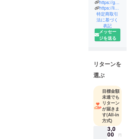
https://goo.gl/maps/ehMPioEzsjuULeud6
が、何卒ご支援賜りますよ
https://lin.ee/3NzxH5l
特定商取引
うよろしくお願いいたしま
法に基づく
す。
表記
メッセー
ジを送る
リターンを
選ぶ
目標金額
未達でも
リターン
が届きま
す
(All-in
方式)
3,0
00
円