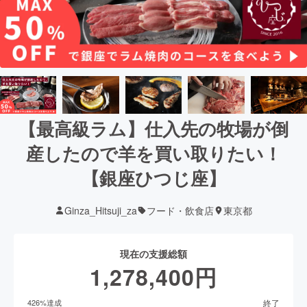
【最高級ラム】仕入先の牧場が倒
産したので羊を買い取りたい！
【銀座ひつじ座】
Ginza_Hitsuji_za
フード・飲食店
東京都
現在の支援総額
1,278,400
円
終了
426
%達成