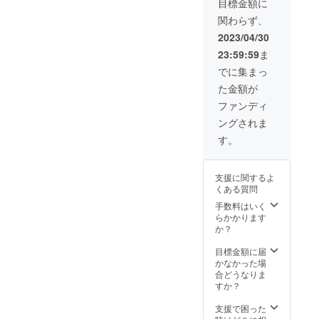
たしま
「な
目標金額に
ク代は
す。ご
し」と
関わらず、
含まれ
予約時
ご記載
ており
に購入
くださ
2023/04/30
ませ
時の情
い）。
23:59:59
ま
ん。
報とナ
※「無期
当日は
ンバー
限」と
でに集まっ
お飲み
をお伝
は当社
た金額が
になっ
えくだ
及び牧
た分だ
さい。
場が存
ファンディ
けお会
※こちら
続して
ングされま
計させ
のご支
いる限
ていた
援を頂
り、と
す。
だきま
いたお
いう意
す。 ※
客様も
味で
お食事
HPへお
す。
支援に関するよ
券は
名前の
くある質問
メール
掲載が
にてお
可能で
手数料はいく
届けい
す。
らかかります
たしま
掲載期
か？
す。ご
間：
予約時
2023年
目標金額に届
に購入
6月1
かなかった場
時の情
日〜
合どうなりま
報とナ
2024年
すか？
ンバー
5月31日
をお伝
ご希
支援で困った
えくだ