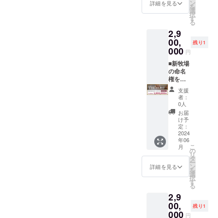
定くだ
2月（店
に決
ン
詳細を見る
を
さい。
舗休業
まって
選
択
※ドリン
日を除
いれば
す
る
ク代は
く） ※
備考欄
2,9
含まれ
こちら
に掲載
ており
の貸切
したい
00,
残り1
ませ
券に国
名前を
000
円
ん。
産ラム
ご記載
当日は
焼肉
くださ
■新牧場
お飲み
コース
い。 後
の命名
になっ
（最大
日メー
権を販
た分だ
12名
ル等で
売しま
支援
けお会
分）が
のやり
す。
者：
計させ
含まれ
とりで
適用期
0人
ていた
ており
決定い
間：
お届
だきま
ます。
ただい
2024年
け予
す。 ※
ご予
ても構
6月1
定：
お食事
約の際
いませ
日〜
2024
年06
券は
に必要
ん。 ■
2025年
こ
月
メール
な人数
お礼の
5月31日
の
リ
にてお
をご指
お手紙
もう既
タ
ー
届けい
定くだ
＆ HPに
に決
ン
詳細を見る
を
たしま
さい。
無期限
まって
選
択
す。ご
※ドリン
でお名
いれば
す
る
予約時
ク代は
前を掲
備考欄
2,9
に購入
含まれ
載 & 牧
に掲載
時の情
ており
場設置
したい
00,
残り1
報とナ
ませ
予定の
名前を
000
円