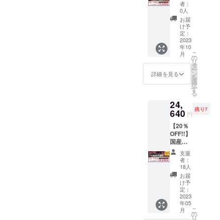
コース
含まれ
予約時
2023年
者：
を食べ
ており
に購入
0人
6月1
られる
ませ
時の情
日〜
お届
お食事
ん。
報とナ
け予
2024年
券で
当日は
定：
ンバー
5月31日
す。 有
2023
お飲み
をお伝
ご希
年10
効期
になっ
えくだ
望の場
こ
月
限：
た分だ
の
さい。
合は備
リ
2023年
けお会
タ
※こちら
考欄に
ー
10月〜
計させ
ン
のご支
詳細を見る
掲載し
を
2024年
ていた
選
援を頂
たい名
択
2月（店
だきま
す
いたお
前をご
る
舗休業
す。 ※
客様も
記載く
24,
日を除
お食事
HPへお
ださ
残り7
く） ※
640
券は
名前の
い。
円
こちら
メール
掲載が
【20％
のお食
にてお
可能で
OFF!!】
事券に
届けい
す。
国産ラ
ドリン
たしま
掲載期
ム肉の
ク代は
す。ご
間：
支援
コース
含まれ
予約時
2023年
者：
を食べ
ており
に購入
18人
6月1
られる
ませ
時の情
日〜
お届
お食事
ん。
報とナ
け予
2024年
券で
当日は
定：
ンバー
5月31日
す。 有
2023
お飲み
をお伝
ご希
年05
効期
になっ
えくだ
望の場
こ
月
限：
た分だ
の
さい。
合は備
リ