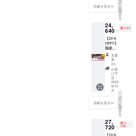
2023年
けお会
タ
※こちら
考欄に
ー
5月〜
計させ
ン
のご支
詳細を見る
掲載し
を
2023年
ていた
選
援を頂
たい名
択
9月（店
だきま
す
いたお
前をご
る
舗休業
す。 ※
客様も
記載く
24,
日を除
お食事
HPへお
ださ
残り22
く） ※
640
券は
名前の
い。
円
こちら
メール
掲載が
【20％
のお食
にてお
可能で
OFF!!】
事券に
届けい
す。
国産ラ
ドリン
たしま
掲載期
ム肉の
ク代は
す。ご
間：
支援
コース
含まれ
予約時
2023年
者：
を食べ
ており
に購入
3人
6月1
られる
ませ
時の情
日〜
お届
お食事
ん。
報とナ
け予
2024年
券で
当日は
定：
ンバー
5月31日
す。 有
2023
お飲み
をお伝
ご希
年10
効期
になっ
えくだ
望の場
こ
月
限：
た分だ
の
さい。
合は備
リ
2023年
けお会
タ
※こちら
考欄に
ー
10月〜
計させ
ン
のご支
詳細を見る
掲載し
を
2024年
ていた
選
援を頂
たい名
択
2月（店
だきま
す
いたお
前をご
る
舗休業
す。 ※
客様も
記載く
27,
日を除
お食事
HPへお
ださ
残り
く） ※
720
券は
100
名前の
い。
円
こちら
メール
掲載が
【10％
のお食