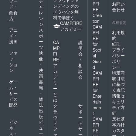
フー
チ
PFI
お問い
ンディングの
ド・
ャ
RE
合わせ
ノウハウを無
飲食
レ
Crea
料で学ぼう
店
ン
tion
各種規定
CAMPFIRE
ジ
CAM
アカデミー
アニ
ス
利用規
PFI
メ・
ポ
約
RE
漫画
ー
CA
説
細則
for
ツ
MP
明
プライ
Soci
ファ
映
FI
会
バシー
al
ッ
像
RE
・
ポリ
Goo
ショ
・
ア
相
シー
d
ン
映
カ
談
特定商
CAM
画
デ
会
取引法
PFI
ゲー
書
ミ
に基づ
RE
ム・
籍
ー
く表記
for
サー
・
と
情報セ
Ente
ビス
雑
は
キュリ
rtain
開発
誌
ク
サ
ティ方
men
出
ラ
ポ
針
t
版
ウ
ー
反社基
CAM
ビジ
ビ
ド
ト
本方針
PFI
ネ
ュ
フ
サ
カスタ
RE
ス・
ー
ァ
ー
マーハ