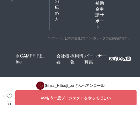
の
補助
広
金申
め
請サ
方
ポー
ト
「QRコード」は株式会社デンソーウェーブの登録商標です。
© CAMPFIRE,
会社概
採用情
パートナー
Inc.
要
報
募集
Ginza_Hitsuji_za
さんへアンコール
もう一度プロジェクトをやってほしい
71