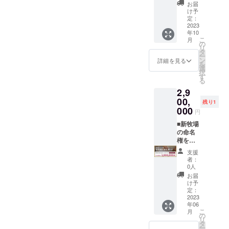
掲載期
ださ
券で
お届
間：
い。 有
す。 貴
け予
2023年
効期
方だけ
定：
6月1
限：
のため
2023
年10
日〜
2023年
にお店
こ
月
2024年
5月〜
を開け
の
リ
5月31日
2023年
ます。
タ
ー
ご希
9月（店
両親へ
ン
詳細を見る
を
望の場
舗休業
のプレ
選
択
合は備
日を除
ゼン
す
る
考欄に
く） ※
ト、プ
2,9
掲載し
こちら
ロポー
たい名
の貸切
ズ、会
00,
残り1
前をご
券に国
社の周
000
円
記載く
産ラム
年イベ
ださ
焼肉
ントな
■新牧場
い。
コース
ど、是
の命名
（最大
非とも
権を販
12名
特別な
売しま
支援
分）が
日にご
す。
者：
含まれ
利用く
適用期
0人
ており
ださ
間：
お届
ます。
い。 有
2023年
け予
ご予
効期
6月1
定：
約の際
限：
日〜
2023
年06
に必要
2023年
2024年
こ
月
な人数
10月〜
5月31日
の
リ
をご指
2024年
もう既
タ
ー