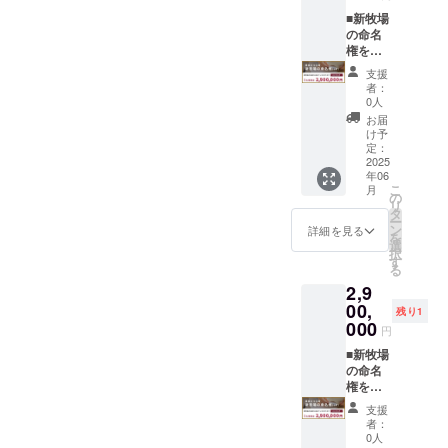
ンバー
ん。
記念碑
ご記載
をお伝
当日は
にお名
くださ
■新牧場
えくだ
お飲み
前を記
い。 後
の命名
さい。
になっ
載いた
日メー
権を販
※こちら
た分だ
しま
ル等で
売しま
支援
のご支
けお会
す。
のやり
す。
者：
援を頂
計させ
掲載期
とりで
適用期
0人
いたお
ていた
間：
決定い
間：
お届
客様も
だきま
2023年
ただい
2025年
け予
HPへお
す。 ※
6月1
ても構
6月1
定：
名前の
お食事
日〜無
いませ
日〜
2025
年06
掲載が
券は
期限 備
ん。 ■
2026年
こ
月
可能で
メール
考欄に
お礼の
5月31日
の
リ
す。
にてお
掲載し
お手紙
もう既
タ
ー
掲載期
届けい
たい名
＆ HPに
に決
ン
詳細を見る
を
間：
たしま
前をご
無期限
まって
選
択
2023年
す。ご
記載く
でお名
いれば
す
る
6月1
予約時
ださい
前を掲
備考欄
2,9
日〜
に購入
（希望
載 & 牧
に掲載
2024年
時の情
なしの
場設置
したい
00,
残り1
5月31日
報とナ
場合は
予定の
名前を
000
円
ご希
ンバー
「な
記念碑
ご記載
望の場
をお伝
し」と
にお名
くださ
■新牧場
合は備
えくだ
ご記載
前を記
い。 後
の命名
考欄に
さい。
くださ
載いた
日メー
権を販
掲載し
※こちら
い）。
しま
ル等で
売しま
支援
たい名
のご支
※「無期
す。
のやり
す。
者：
前をご
援を頂
限」と
掲載期
とりで
適用期
0人