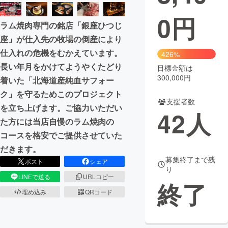
0
円
まちづくり・地域活性化
ラム焼肉専門の銘店「銀座ひつじ
座」が仕入先の牧場の倒産により
CAMPFIRE for Social Good
CAMPFIRE Creation
仕入れの危機をむかえています。
426%
CAMPFIREふるさと納税
machi-ya
コミュニティ
長い年月をかけてようやくたどり
目標金額は
300,000円
着いた「北海道産純血サフォー
ク」を守るためこのプロジェクト
支援者数
を立ち上げます。ご協力いただい
42
人
た方には当店自慢のラム焼肉の
コースを格安でご提供させていた
だきます。
募集終了まで残
ポスト
シェア
り
LINEで送る
URLコピー
終了
埋め込み
QRコード