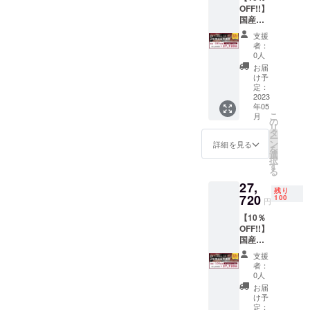
にてお
可能で
OFF!!】
事券に
届けい
す。
国産ラ
ドリン
たしま
掲載期
ム肉の
ク代は
す。ご
間：
支援
コース
含まれ
予約時
2023年
者：
を食べ
ており
に購入
0人
6月1
られる
ませ
時の情
日〜
お届
お食事
ん。
報とナ
け予
2024年
券で
当日は
定：
ンバー
5月31日
す。 有
2023
お飲み
をお伝
ご希
年05
効期
になっ
えくだ
望の場
こ
月
限：
た分だ
の
さい。
合は備
リ
2023年
けお会
タ
※こちら
考欄に
ー
5月〜
計させ
ン
のご支
詳細を見る
掲載し
を
2023年
ていた
選
援を頂
たい名
択
9月（店
だきま
す
いたお
前をご
る
舗休業
す。 ※
客様も
記載く
27,
日を除
お食事
HPへお
ださ
残り
く） ※
720
券は
100
名前の
い。
円
こちら
メール
掲載が
【10％
のお食
にてお
可能で
OFF!!】
事券に
届けい
す。
国産ラ
ドリン
たしま
掲載期
ム肉の
ク代は
す。ご
間：
支援
コース
含まれ
予約時
2023年
者：
を食べ
ており
に購入
0人
6月1
られる
ませ
時の情
日〜
お届
お食事
ん。
報とナ
け予
2024年
券で
当日は
定：
ンバー