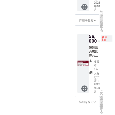
5月31日
す。 有
2023
お飲み
をお伝
ご希
年10
効期
になっ
えくだ
望の場
こ
月
限：
た分だ
の
さい。
合は備
リ
2023年
けお会
タ
※こちら
考欄に
ー
10月〜
計させ
ン
のご支
詳細を見る
掲載し
を
2024年
ていた
選
援を頂
たい名
択
2月（店
だきま
す
いたお
前をご
る
舗休業
す。 ※
客様も
記載く
56,
日を除
お食事
HPへお
ださ
残り
く） ※
000
券は
149
名前の
い。
円
こちら
メール
掲載が
姉妹店
のお食
にてお
可能で
の恵比
事券に
届けい
す。
寿おう
ドリン
たしま
掲載期
し座の
ク代は
す。ご
間：
支援
４名個
含まれ
予約時
2023年
者：
室の予
ており
に購入
1人
6月1
約券で
ませ
時の情
日〜
お届
す。 有
ん。
報とナ
け予
2024年
効期
当日は
定：
ンバー
5月31日
限：
2023
お飲み
をお伝
ご希
年05
2023年
になっ
えくだ
望の場
こ
月
5月〜
た分だ
の
さい。
合は備
リ
2023年
けお会
タ
※こちら
考欄に
ー
9月（店
計させ
ン
のご支
詳細を見る
掲載し
を
舗休業
ていた
選
援を頂
たい名
択
日を除
だきま
す
いたお
前をご
る
く） ※
す。 ※
客様も
記載く