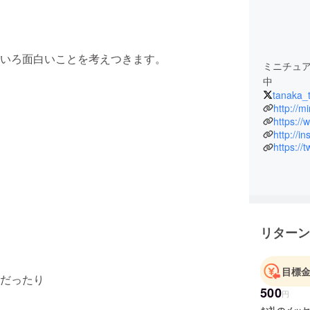
いろ面白いことを考えつきます。
ミニチュ
中
tanaka_
http://m
https:/
http://i
https://
リターン
目標
だったり
500
円