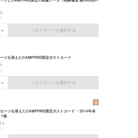
ジとCAMPFIRE限定の画像データ（高解像度 横3000px×
人
定：
このリターンを選択する
る
ージを添えたCAMPFIRE限定ポストカード
人
定：
このリターンを選択する
る
セージを添えたCAMPFIRE限定ポストカード ・2014年卓
 1個
7人
定：