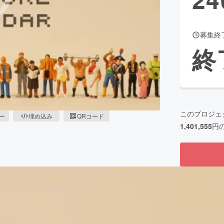
募集終
CAMPFIRE for Social Good
CAMPFIRE Creation
終
CAMPFIREふるさと納税
machi-ya
コミュニティ
このプロジェ
ピー
埋め込み
QRコード
1,401,555
円