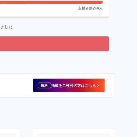
支援者数
240
人
ました
掲載をご検討の方はこちら
無料