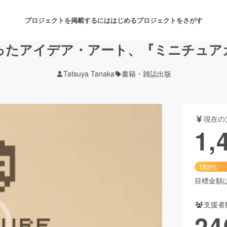
プロジェクトを掲載するには
はじめる
プロジェクトをさがす
ったアイデア・アート、『ミニチュア
Tatsuya Tanaka
書籍・雑誌出版
注目のリターン
注目の新着プロジェクト
募集終了が近いプロジェクト
も
現在の
音楽
舞台・パフォーマンス
1,
ゲーム・サービス開発
フード・飲食店
182%
書籍・雑誌出版
アニメ・漫画
目標金額は7
支援者
チャレンジ
ビューティー・ヘルスケ
24