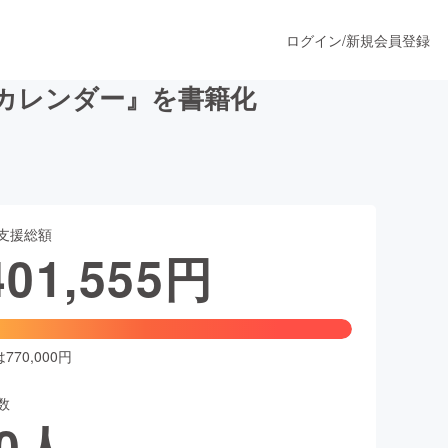
ログイン
/
新規会員登録
カレンダー』を書籍化
うすぐ公開されます
支援総額
プロダクト
401,555
円
ファッション
スポーツ
70,000円
数
ア
ソーシャルグッド
0
人