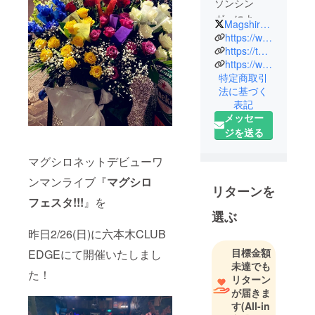
ソンシン
ガーによる
Magshironet
アイドルプ
https://www.magshironet.com/
ロデュー
https://twitter.com/magshironet?s=11&t=ORXXzBfSCkcJxoTzSvGMxA
https://www.youtube.com/@magshironet?app=desktop
ス。
特定商取引
法に基づく
『マグシロ
表記
ネット-N
メッセー
極』と『マ
ジを送る
グシロネッ
ト-S極』が
マグシロネットデビューワ
始動！
ンマンライブ『
マグシロ
リターンを
フェスタ!!!
』を
「王道系」
選ぶ
と「ロッ
昨日2/26(日)に六本木CLUB
ク」という
全く異なる
目標金額
EDGEにて開催いたしまし
未達でも
２つのコン
た！
リターン
セプトを持
が届きま
つ5人組女性
す
(All-in
アイドルグ