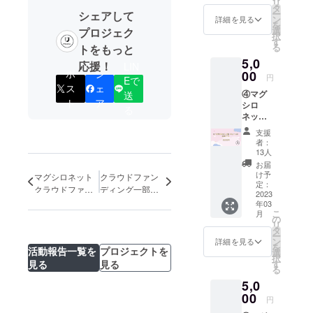
アニメ
リ
ス
で送信
タ
ガファ
ー
シェアして
『Fate/stay
3,000円
いたし
ン
イル便
詳細を見る
を
①の
ます。
選
で送信
プロジェク
night』や
択
コース
5.推し
す
いたし
る
『ガンスリ
トをもっと
(1,2,3）
メン
ます。
5,0
に加
ンガー スト
バーサ
3.推し
応援！
LIN
え、 4.
ポ
シ
00
イン入
メン
円
ラトス』等
Eで
お礼動
りラン
バーお
ス
ェ
の主題歌を
④マグ
送
画 30
ダム
礼ボイ
ト
ア
シロ
秒程の
チェキ1
担当したア
スメッ
る
ネット-
メン
枚 ※マ
セージ
ニソンシン
N極
バー5人
グシロ
10秒程
支援
（キュ
ガーである
からの
ネット-
のお礼
者：
ート系
お礼動
N極衣装
13人
ボイス
綾野ましろ
グルー
画をお
着用
メッ
お届
が作詞と衣
プ）応
届け！
1.立ち
け予
セージ
マグシロネット
クラウドファン
援コー
メール
定：
装デザイン
位置投
をお届
クラウドファン
ディング一部リ
ス
2023
にてギ
票権付
け！
を手掛ける
ディングの御礼
ターン品 チェキ
年03
5,000円
ガファ
きチェ
メール
こ
月
券送付のお知ら
ことが決定
②の
イル便
の
キ券 (3
にてギ
リ
せ
コース
で送信
タ
枠）※投
しました。
ガファ
ー
(1,2,3,4,
いたし
ン
票をし
詳細を見る
イル便
を
5）に加
活動報告一覧を
プロジェクトを
ます。
選
て頂い
で送信
択
え、 6.
また、テレ
5.推し
す
見る
見る
たグ
いたし
る
ブロマ
メン
ループ
ます。
ビアニメ
5,0
イド2枚
バーサ
及びメ
『ポケット
セット
00
イン入
ンバー
円
（推し
りラン
モンス
のチェ