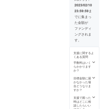
投票し
及びメ
す。 ※
トワン
2023/02/10
たいグ
ンバー
会場に
マンラ
23:59:59
ま
ループ
のチェ
より関
イブ
と推し
キ券と
係者席
（都内
でに集まっ
メン
なりま
が設け
開催）
た金額が
バーの
す。 ※
られな
※事前に
名前を
分散投
い場合
スケ
ファンディ
必ず記
票が可
がござ
ジュー
ングされま
載して
能とな
います
ルのご
くださ
ります
ので予
相談を
す。
い。
ので備
めご了
させて
考欄に
承くだ
頂き、
て所持
さい。
2023年
支援に関するよ
されて
16.シル
以内に
くある質問
いる投
バーメ
東京都
票枠に
ンバー
内のラ
手数料はいく
応じて
ズカー
イブハ
らかかります
投票し
ド贈呈
ウスに
か？
たいグ
(有効期
て実施
ループ
限1年
いたし
目標金額に届
と推し
間） 特
ます。
かなかった場
メン
典内
また会
合どうなりま
バーの
容：全
場まで
すか？
名前を
イベン
の交通
必ず記
トスタ
費、宿
支援で困った
載して
ンプ
泊費等
時はどこに相
くださ
カード
はご自
談したらいい
い。
ポイン
身での