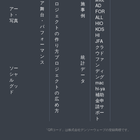
ア
ロ
施
AD
アー
舞
ジ
事
FOR
ト・
台
ェ
例
ALL
写真
・
ク
HIO
パ
ト
KOS
フ
の
HI
ォ
作
JFA
ー
り
クラ
マ
方
ウド
ン
プ
統
ファ
ス
ロ
計
ン
ソー
ジ
デ
ディ
シャ
ェ
ー
ング
ル
ク
タ
mac
グッ
ト
hi-ya
ド
の
補助
広
金申
め
請サ
方
ポー
ト
「QRコード」は株式会社デンソーウェーブの登録商標です。