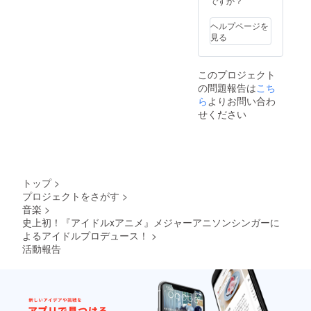
ですか？
ト2倍、
ご負担
全イベ
となり
ヘルプページを
ント無
ますの
見る
料チェ
で予め
キ券1枚
ご了承
※マグシ
下さ
このプロジェクト
ロネッ
い。 17.
の問題報告は
こち
トのス
ゴール
タンプ
ドメン
ら
よりお問い合わ
カード
バーズ
せください
とは貯
カード
まった
贈呈 (有
ポイン
効期限1
トに応
年間）
じて受
※16.シ
けられ
ルバー
トップ
>
るサー
メン
プロジェクトをさがす
>
ビス(推
バーズ
音楽
>
しメン
カード
バーか
贈呈 (有
史上初！『アイドルxアニメ』メジャーアニソンシンガーに
らの私
効期限1
よるアイドルプロデュース！
>
物サイ
年間）
活動報告
ン、メ
は含ま
ンバー
れませ
全員と
ん。 特
の囲み
典内
チェキ
容：全
撮影、
イベン