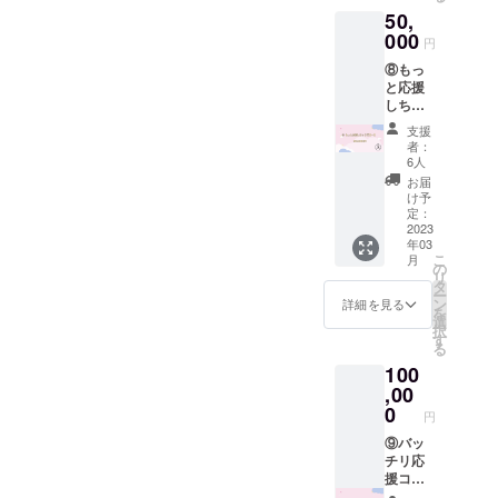
位置投
する賞
キ券 (5
50,
会参加
票権付
状タイ
『マグシロ
枠）※投
権 応
000
きチェ
プの証
票をし
円
ネット-N
援者と
キ券 (10
明書を
て頂い
⑧もっ
メン
極』は王道
枠）※投
発行い
たグ
と応援
バーで
票をし
たしま
ループ
系アイドル
しちゃ
オフ会
て頂い
す。
及びメ
グループに
うぞ
を行い
たグ
※A4サ
ンバー
支援
コー
ます！
ループ
振り切った
イズ
者：
のチェ
ス
詳細は
及びメ
6人
（210×
キ券と
可愛らしく
50,000
購入者
ンバー
297mm
お届
なりま
円 ⑦の
ポップな楽
のみお
のチェ
け予
）の賞
す。 ※
コース
伝えし
定：
キ券と
状タイ
曲と、女の
分散投
(1,2,3,4,
2023
ます。
なりま
プとな
票が可
子の可愛さ
年03
5,6,7,8,
日程：
す。 ※
りま
能とな
こ
月
9,10）
2023年
の
を追求した
分散投
す。
ります
リ
に加
5月〜6
タ
票が可
1.立ち
ので備
グループ。
ー
え、 11.
月頃予
ン
能とな
詳細を見る
位置投
考欄に
を
クラウ
定 場
選
ります
票権付
て所持
択
ドファ
所：都
す
ので備
『マグシロ
きチェ
されて
る
ンディ
内某所
考欄に
キ券 (5
いる投
ネット-S
100
ング限
申し込
て所持
枠）※投
票枠に
定非売
,00
極』は逆に
み人数
されて
票をし
応じて
品サイ
が多
0
いる投
て頂い
ロックテイ
投票し
円
ン入りT
かった
票枠に
たグ
たいグ
ストでエッ
シャ
⑨バッ
場合、
応じて
ループ
ループ
ツ ク
チリ応
時間制
ジの効いた
投票し
及びメ
と推し
ラウド
援コー
にいた
たいグ
ンバー
メン
楽曲と、女
ファン
ス
しま