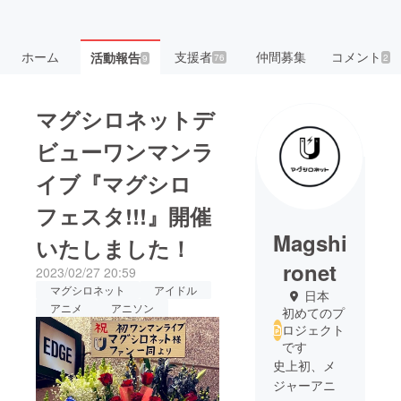
ホーム
支援者
仲間募集
コメント
活動報告
76
2
9
マグシロネットデ
ビューワンマンラ
イブ『マグシロ
フェスタ!!!』開催
Magshi
いたしました！
ronet
2023/02/27 20:59
マグシロネット
アイドル
日本
アニメ
アニソン
初めてのプ
ロジェクト
です
史上初、メ
ジャーアニ