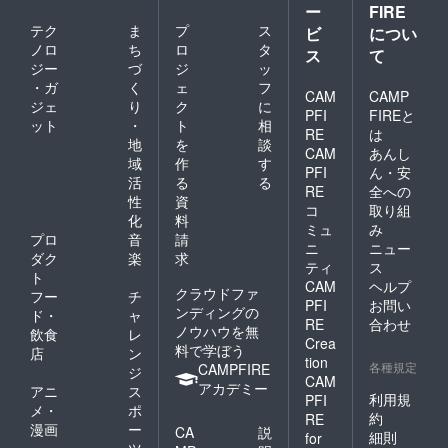
ー
FIRE
きチェ
キ券と
テク
ま
プ
ス
キ券
なりま
ビ
につい
(500
す。 ※
ノロ
ち
ロ
タ
ス
て
枠）※投
分散投
ジー
づ
ジ
ッ
票をし
票が可
・ガ
く
ェ
フ
て頂い
能とな
CAM
CAMP
ジェ
り
ク
に
たグ
ります
PFI
FIREと
ット
・
ト
相
ループ
ので備
RE
は
及びメ
考欄に
地
を
談
CAM
あんし
ンバー
て所持
域
作
す
PFI
ん・安
のチェ
されて
活
る
る
キ券と
いる投
RE
全への
性
資
なりま
票枠に
コ
取り組
化
料
す。 ※
応じて
ミュ
み
分散投
投票し
プロ
音
請
ニ
ニュー
票が可
たいグ
ダク
楽
求
ティ
ス
能とな
ループ
ト
CAM
ヘルプ
ります
と推し
クラウドファ
フー
チ
ので備
メン
PFI
お問い
ンディングの
ド・
ャ
考欄に
バーの
RE
合わせ
ノウハウを無
飲食
レ
て所持
名前を
Crea
料で学ぼう
されて
必ず記
店
ン
tion
いる投
載して
各種規定
CAMPFIRE
ジ
CAM
票枠に
くださ
アカデミー
アニ
ス
応じて
い。
利用規
PFI
メ・
ポ
投票し
約
RE
漫画
ー
たいグ
CA
説
細則
for
ループ
ツ