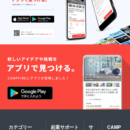
推しメ
トスタ
ンバー
ンプ
からの
カード
直筆お
ポイン
手紙な
ト2倍、
ど）が
全イベ
ありま
ント無
す。 対
料チェ
バンイ
キ券3
ベント
枚、主
でのマ
催イベ
グシロ
ント囲
ネット
み写メ
お目当
券1枚
て入場
1.立ち
や主催
位置投
イベン
票権付
トへの
きチェ
参加に
キ券
よりポ
(1000
イント
枠）※投
を貯め
票をし
ること
て頂い
が可能
たグ
です。
ループ
1.立ち
及びメ
位置投
ンバー
カテゴリー
起案サポート
サ
CAMP
票権付
のチェ