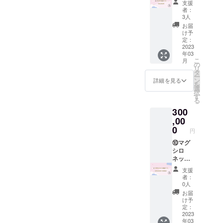
ループ
のチェ
バーの
支援
の子ならで
ディン
100,000
す。飲
と推し
キ券と
者：
名前を
グ限定
円 ⑧の
食代、
メン
3人
はのカッコ
なりま
必ず記
のTシャ
コース
交通費
バーの
す。 ※
お届
載して
良さを追求
ツにメ
(1,2,3,4,
は購入
名前を
け予
分散投
くださ
ンバー
5,6,7,8,
したグルー
者負担
定：
必ず記
票が可
い。
直筆で
9,10,11
2023
になり
載して
能とな
プとなって
年03
宛名・
）に加
ます。
くださ
ります
こ
月
おり、各グ
サイ
え、 12.
当日は
の
い。
ので備
リ
ン・推
ビデオ
メン
タ
ループで衣
考欄に
ー
しメン
通話
バー5人
ン
詳細を見る
て所持
装や楽曲が
を
バーの
お選び
とス
選
されて
択
異なりま
一言
頂いた
タッフ
す
いる投
る
メッ
メン
が同行
す。
票枠に
300
セージ
バー1人
いたし
応じて
入り。
と10分
,00
ます。
投票し
※宛名の
間のビ
感染防
0
たいグ
円
希望名
デオ通
止対策
ループ
今後はアイ
を必ず
話を行
⑩マグ
とし
と推し
ドル業界と
備考欄
いま
シロ
て、参
メン
にご記
す。 日
ネット
加者マ
アニメ業界
バーの
入くだ
時詳細
応援!!
スク着
名前を
支援
の2軸での活
さい。
は購入
コー
用、メ
必ず記
者：
躍が期待さ
備考欄
者のみ
ス
ンバー
0人
載して
にご記
お伝え
300,000
は場合
れる『マグ
くださ
お届
入がな
しま
円(5名
により
け予
い。
シロネット-
い場合
す。
限定）
フェイ
定：
には宛
1.立ち
⑨の
2023
N極』と『マ
スシー
年03
名なし
位置投
コース
ルド又