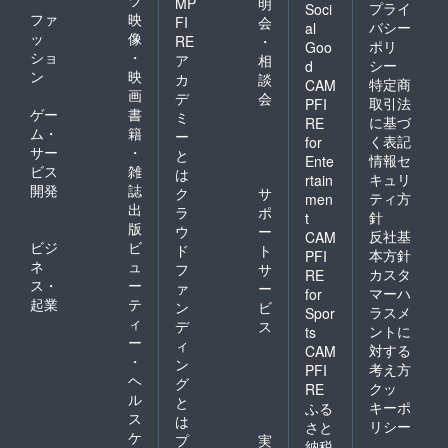
MP
明
プライ
Soci
と推し
ファ
映
FI
会
バシー
al
メン
ッ
像
RE
・
ポリ
バーの
Goo
ショ
・
ア
相
名前を
シー
d
ン
映
必ず記
カ
談
特定商
CAM
載して
画
デ
会
取引法
PFI
くださ
ゲー
書
ミ
に基づ
RE
い。
ム・
籍
ー
く表記
for
サー
・
と
情報セ
Ente
ビス
雑
は
キュリ
rtain
開発
誌
ク
サ
ティ方
men
出
ラ
ポ
針
t
版
ウ
ー
反社基
CAM
ビジ
ビ
ド
ト
本方針
PFI
ネ
ュ
フ
サ
カスタ
RE
ス・
ー
ァ
ー
マーハ
for
起業
テ
ン
ビ
ラスメ
Spor
ィ
デ
ス
ントに
ts
ー
ィ
対する
CAM
・
ン
考え方
PFI
ヘ
グ
クッ
RE
ル
と
キーポ
ふる
ス
は
リシー
さと
ケ
プ
実
納税