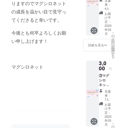
支援
りますのでマグシロネット
るのは、テ
（キュ
す。 ※
者：
ート系
こちら
4人
レビアニメ
の成長を温かい目で見守っ
グルー
のコー
お届
『まじっく
プ）応
スに限
け予
てくださると幸いです。
援して
快斗1412』
り購入
定：
みよう
2023
ページ
や『デュラ
年03
かなぁ
でご選
今後とも何卒よろしくお願
こ
月
ララ!!×2
コー
択のグ
の
リ
ス
ループ
タ
い申し上げます！
転』の主題
ー
3,000円
及びメ
ン
詳細を見る
歌を担当し
を
①の
ンバー
選
択
た兄弟デュ
コース
に自動
す
る
(1,2,3）
投票さ
オであるア
3,0
に加
れま
ニソンシン
マグシロネット
え、 4.
00
す。 2.
円
お礼動
ガー【リ
推しメ
③マグ
画 30
ンバー
ヴァル
シロ
秒程の
ランダ
シィ】が指
ネット-
メン
ムソロ
S極
バー5人
写メ2
揮をとり、
支援
（クー
からの
種 デ
者：
ル系グ
お礼動
ビュー
7人
ルー
スペシャル
画をお
前特別
お届
プ）応
届け！
撮り下
け予
アドバイ
援して
メール
定：
ろし画
ザーとし
みよう
2023
にてギ
像
年03
かなぁ
ガファ
て、テレビ
メール
こ
月
コー
イル便
の
にてギ