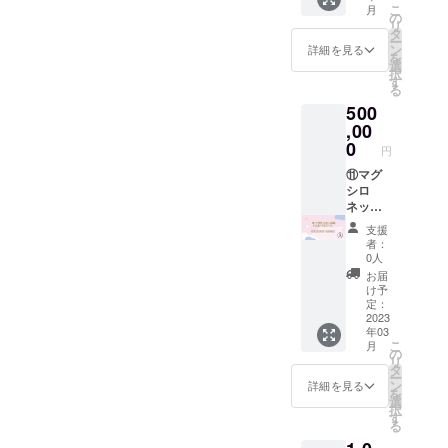
グシロネッ
こ
月
となり
票権付
(1,2,3,4,
はマス
の
リ
ト-S極』を
ますの
きチェ
5,6,7,8,
ク着
タ
ー
で予め
キ券
9,10,11,
用。換
ン
是非注目し
詳細を見る
を
ご了承
(100
12）に
気状況
選
てくださ
択
くださ
枠）※投
加えま
の良い
す
る
い。
い。 公
票をし
して、
場所に
500
序良俗
て頂い
13.主催
て開催
に反す
たグ
イベン
,00
いたし
る場合
ループ
ト無料
ます。
0
円
は記載
及びメ
入場
1.立ち
致しか
ンバー
主催ラ
⑪マグ
位置投
ねま
のチェ
イブや
シロ
票権付
す。 ※
キ券と
生誕祭
ネット
きチェ
注文後
なりま
等のイ
応援!!シ
キ券 (30
支援
のTシャ
す。 ※
ベント
ルバー
枠）※投
者：
ツのサ
分散投
に無料
VIPコー
票をし
0人
イズ変
票が可
でご招
ス
て頂い
お届
更は行
能とな
待！
500,000
たグ
け予
なって
ります
※2023
円 (2名
ループ
定：
おりま
ので備
年5月以
限定）
2023
及びメ
年03
せんの
考欄に
降の主
⑩の
ンバー
こ
月
で画像
て所持
催イベ
コース
のチェ
の
リ
のTシャ
されて
ントの
(1,2,3,4,
キ券と
タ
ー
ツサイ
いる投
開始か
5,6,7,8,
なりま
ン
詳細を見る
を
ズをご
票枠に
ら1年間
9,10,11,
す。 ※
選
択
確認の
応じて
有効。
12,13）
分散投
す
る
上ご注
投票し
詳細発
に加え
票が可
文くだ
たいグ
表まで
まし
能とな