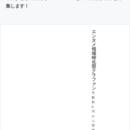
集します！
エ
ン
タ
メ
領
域
特
化
型
ク
ラ
フ
ァ
ン
手
数
料
0
円
か
ら
実
施