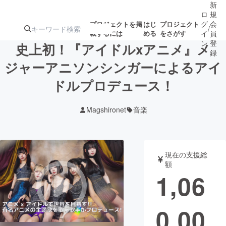
新
ロ
規
グ
会
プロジェクトを掲
はじ
プロジェクト
/
載するには
める
をさがす
イ
員
ン
登
史上初！『アイドルxアニメ』メ
録
ジャーアニソンシンガーによるアイ
ドルプロデュース！
人気のプロ
注目のリ
注目の新着プロ
募集終了が近いプ
もうすぐ公開
ジェクト
ターン
ジェクト
ロジェクト
されます
Magshironet
音楽
アート・写真
音楽
現在の支援総
テクノロジー・ガジェット
ゲーム・サ
額
1,06
映像・映画
書籍・雑誌
0,00
ビジネス・起業
チャレンジ