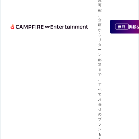
可
能
。
企
画
掲載
無料
か
ら
リ
タ
ー
ン
配
送
ま
で
、
す
べ
て
お
任
せ
の
プ
ラ
ン
も
あ