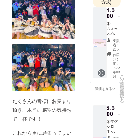
方式)
ループで、
1,0
「アイドル
00
円
とアニメ」
①
を繋ぐ架け
ちょっ
橋になりた
と応援
してみ
いという想
支援
ようか
者：
いのもと結
なぁ
20人
成し、メン
コー
お届
ス
け予
バー全員の
1,000円
定：
夢として、
1.立ち
2023
年03
位置投
アニソンの
こ
月
票権付
の
主題歌を歌
リ
きチェ
タ
ー
うことを目
キ券（1
ン
詳細を見る
を
枠）※投
選
標としてい
択
票をし
す
たくさんの皆様にお集まり
ます。
る
て頂い
3,0
たグ
頂き、本当に感謝の気持ち
ループ
00
『マグシロ
円
及びメ
で一杯です！
ネット』を
②マグ
ンバー
シロ
のチェ
総合プロ
ネット-
キ券と
これから更に頑張ってまい
デュースす
N極
なりま