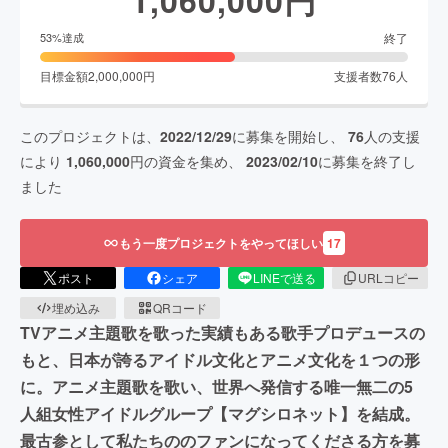
終了
53
%達成
目標金額
2,000,000
円
支援者数
76
人
このプロジェクトは、
2022/12/29
に募集を開始し、
76
人の支援
により
1,060,000
円の資金を集め、
2023/02/10
に募集を終了し
ました
もう一度プロジェクトをやってほしい
17
ポスト
シェア
LINEで送る
URLコピー
埋め込み
QRコード
TVアニメ主題歌を歌った実績もある歌手プロデュースの
もと、日本が誇るアイドル文化とアニメ文化を１つの形
に。アニメ主題歌を歌い、世界へ発信する唯一無二の5
人組女性アイドルグループ【マグシロネット】を結成。
最古参として私たちののファンになってくださる方を募