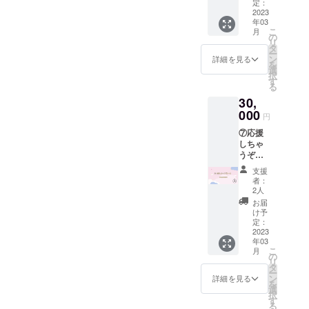
⑤の
ネット-
定：
書 両
ネット』
考欄に
コース
2023
S極衣装
グルー
て所持
は、マグ
年03
(1,2,3,4,
着用
プ共通
されて
こ
月
5,6,7,8
ネット(磁石)
7.SNS
の
の最古
いる投
リ
）に加
にも使
タ
参ファ
票枠に
から着想を
ー
え、 9.
える推
ン
ンであ
詳細を見る
応じて
を
得て、NとS
アー写
しメン
選
ること
投票し
択
撮影オ
バーア
す
の両極端の2
を証明
たいグ
る
フ動
ニメ
する賞
ループ
つの磁力に
30,
画
キャラ
状タイ
と推し
よってさま
アー
000
クター
プの証
メン
円
ティス
画像1
明書を
ざまな方向
バーの
⑦応援
ト写真
枚 ※マ
発行い
名前を
からファン
しちゃ
撮影時
グシロ
たしま
必ず記
うぞ
の5分程
の心を引き
ネット-
す。
載して
コー
度のメ
S極衣装
※A4サ
くださ
支援
付けるとい
ス
ンバー
ver. 8,
イズ
者：
い。
うコンセプ
30,000
オフ動
最古参
2人
（210×
円 ⑥の
画をお
ファン
トで、同一
297mm
お届
コース
届け！
証明
け予
）の賞
メンバー5人
(1,2,3,4,
メール
定：
書 両
状タイ
5,6,7,8,
2023
による2つの
にてギ
グルー
プとな
年03
9）に加
ガファ
プ共通
りま
グループを
こ
月
え、 10.
イル便
の
の最古
す。
リ
同時進行し
クラウ
で送信
タ
参ファ
1.立ち
ー
ドファ
いたし
ン
ていきま
ンであ
詳細を見る
位置投
を
ンディ
ます。
選
ること
票権付
す。
択
ング限
1.立ち
す
を証明
きチェ
る
定オフ