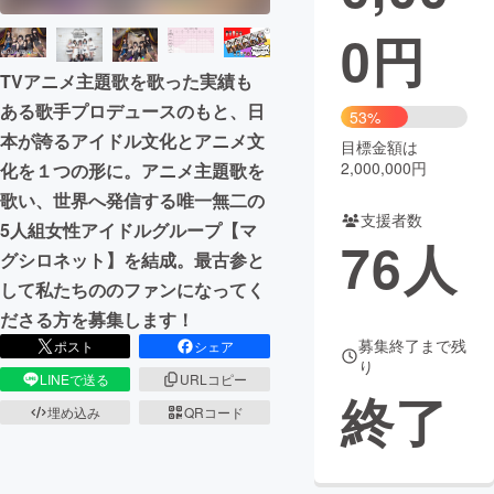
0
円
まちづくり・地域活性化
TVアニメ主題歌を歌った実績も
ある歌手プロデュースのもと、日
CAMPFIRE for Social Good
CAMPFIRE Creation
53%
本が誇るアイドル文化とアニメ文
CAMPFIREふるさと納税
machi-ya
コミュニティ
目標金額は
2,000,000円
化を１つの形に。アニメ主題歌を
歌い、世界へ発信する唯一無二の
支援者数
5人組女性アイドルグループ【マ
76
人
グシロネット】を結成。最古参と
して私たちののファンになってく
ださる方を募集します！
募集終了まで残
ポスト
シェア
り
LINEで送る
URLコピー
終了
埋め込み
QRコード