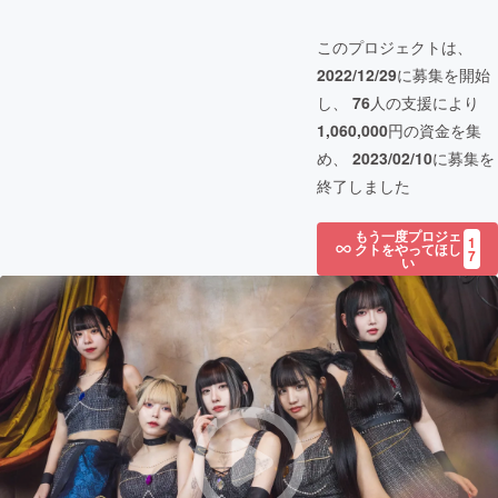
このプロジェクトは、
2022/12/29
に募集を開始
し、
76
人の支援により
1,060,000
円の資金を集
め、
2023/02/10
に募集を
終了しました
もう一度プロジェ
1
クトをやってほし
7
い