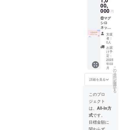
1,0
さい。
ループ
お待ち
て、 14.
00,
ります
1.立ち
と推し
くださ
主催イ
ので備
000
円
位置投
メン
い。 ※
ベント
考欄に
票権付
バーの
予約必
関係者
⑫マグ
て所持
きチェ
名前を
須にな
席にゲ
シロ
されて
キ券 (50
必ず記
ります
ストで
ネット
いる投
枠）※投
載して
ので
ご招
応援!!
票枠に
支援
票をし
くださ
メール
待 ※
ゴール
応じて
者：
て頂い
い。
にてお
関係者
ドVIP
投票し
0人
たグ
送りす
席とは
コー
たいグ
お届
ループ
る予約
関係者
ス
ループ
け予
及びメ
専用
がマグ
1,000,0
と推し
定：
ンバー
フォー
シロ
00円 (1
2023
メン
年03
のチェ
ムから
ネット
名限
バーの
こ
月
キ券と
ご予約
のライ
定）
名前を
の
リ
なりま
くださ
ブを観
⑪(1,2,3
必ず記
タ
ー
す。 ※
い。
覧する
,4,5,6,7,
載して
ン
詳細を見る
を
分散投
1.立ち
ために
8,9,10,1
くださ
選
択
票が可
位置投
設ける
1,12,13,
い。
す
る
能とな
票権付
席とな
14）に
このプロ
ります
きチェ
り、一
加えま
ジェクト
ので備
キ券
般席と
して、
考欄に
(300
は別の
15.あな
は、
All-In方
て所持
枠）※投
エリア
た1人だ
式
です。
されて
票をし
で設け
けに向
いる投
て頂い
られる
けた完
目標金額に
票枠に
たグ
席とな
全プラ
関わらず、
応じて
ループ
りま
イベー