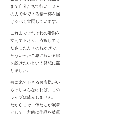
負担と
載期間/
まで自分たちで行い、２人
なりま
方法］
す。予
2023年
の力で今できる精一杯を届
めご了
2月
承くだ
~2024
けるべく奮闘しています。
さいま
年2月予
せ。
定 / 文字
（※別途
のみの
これまでそれぞれの活動を
費用が
掲載
発生い
支えて下さり、応援してく
たしま
す。お
ださった方々のおかげで、
手数お
そういったご恩に報いる場
かけし
ます
を設けたいという発想に至
が、詳
しくは
りました。
メール
にてお
問い合
観に来て下さるお客様がい
わせく
ださい
らっしゃらなければ、この
ませ）
ライブは成立しません。
だからこそ、僕たちが演者
として一方的に作品を披露