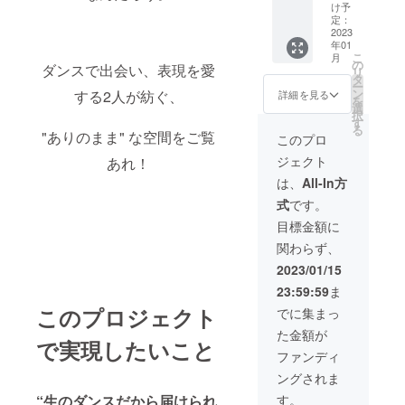
プロ鑑
いただ
出演、
意の上
け予
データ
賞チ
く形と
お店の1
定：
でお願
でお送
ケット1
2023
なりま
日お手
いいた
りいた
年01
枚 公演
すの
伝いな
しま
しま
こ
月
関係者
で、ご
ど何で
の
す。 ※
す。 ラ
ダンスで出会い、表現を愛
リ
とリ
了承く
もご依
タ
絵文字
イブT
ー
ターン
ださ
頼くだ
ン
のご利
する2人が紡ぐ、
詳細を見る
シャツ
を
支援者
い。 ・
さい！
選
用はお
→当日
択
の方し
企業協
詳細は
す
控えく
会場、
る
か観る
"ありのまま" な空間をご覧
力掲載
メール
ださ
このプロ
または
ことが
"Let it
にて連
い。 ※
郵送に
ジェクト
あれ！
できな
be."公
絡いた
備考欄
てお渡
いLet it
式HP、
しま
に以下
は、
All-In方
ししま
be.の最
エンド
す。 ・
の内容
す。 ●T
式
です。
終リ
ロール
公式HP
を必ず
シャツ
ハーサ
にて、
/ 公演エ
ご記載
目標金額に
につい
ル（ゲ
企業協
ンド
下さ
て カ
関わらず、
ネプ
力とし
ロール
い。 ・
ラー ア
ロ）を
て御社
へのお
HP/エン
2023/01/15
イボ
鑑賞で
名＆ロ
名前ク
ドロー
リー デ
23:59:59
ま
きま
ゴを掲
レジッ
ルに掲
ザイン
す。
載いた
ト記載
このプロジェクト
載され
でに集まっ
２枚目
〈Let it
しま
※文字数
るご希
の画像
た金額が
be.ゲネ
す。 ※
は10文
望のお
をご参
で実現したいこと
プロ公
備考欄
字以内
名前
ファンディ
照くだ
演〉 日
に、掲
とさせ
（フル
さい サ
ングされま
時：
載希望
ていた
ネーム
イズ (着
2023/1/
の御社
だきま
または
す。
“生のダンスだから届けられ
丈/身幅/