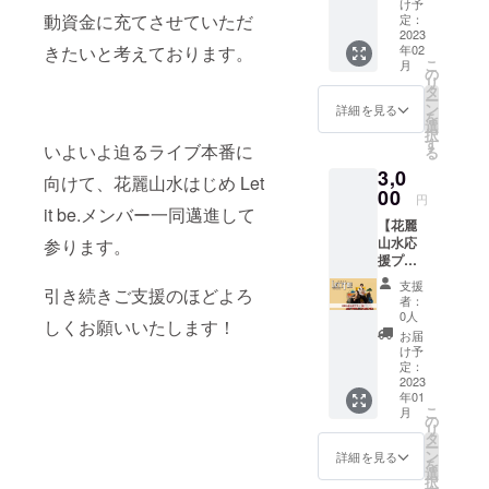
ター
（ニッ
け予
トーク
動資金に充てさせていただ
クネー
定：
セッ
2023
ムも
きたいと考えております。
年02
ション
可）を
こ
月
視聴権
必ずご
の
リ
（オン
記載く
タ
ー
ライン
ださ
ン
詳細を見る
を
開催）
い。 [お
選
択
"Let it
届け形
す
いよいよ迫るライブ本番に
る
be."を
式] メー
3,0
終えた
ルにて
向けて、花麗山水はじめ Let
からこ
00
データ
円
そ話せ
it be.メンバー一同邁進して
でお送
【花麗
る裏話
りいた
山水応
参ります。
をたっ
しま
援プラ
ぷり聞
す。
ン -
けちゃ
支援
引き続きご支援のほどよろ
梅-】 ●
うオン
者：
リター
ライン
0人
しくお願いいたします！
ン内容
トーク
お届
・HPお
セッ
け予
名前掲
ション
定：
載 Let it
2023
のチ
年01
be.公式
ケット
こ
月
HPに お
です。
の
リ
名前と
［開催
タ
ー
花麗山
日時］
ン
詳細を見る
を
水より
2月4日
選
択
感謝の