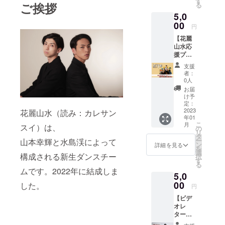
(土)20:0
す
ご挨拶
る
気持ち
0~21:3
5,0
を掲載
0 花麗
いたし
00
山水公
円
ます。
式
【花麗
※文字数
YouTub
山水応
は10文
eにて配
援プラ
字以内
信（予
ン -
とさせ
定）
支援
竹-】 ●
ていた
（アー
者：
リター
だきま
カイブ
0人
ン内容
す。 ※
視聴期
お届
・HPお
絵文字
間 2月
け予
名前掲
のご利
定：
11日
載 ・エ
2023
花麗山水（読み：カレサン
用はお
(土)ま
年01
ンド
控えく
で） ※
こ
月
スイ）は、
ロール
ださ
の
配信動
リ
お名前
い。 ※
タ
画の
ー
山本幸輝と水島渓によって
掲載 Let
備考欄
ン
SNSな
詳細を見る
を
it be.公
に掲載
選
ど無断
構成される新生ダンスチー
択
式HP、
される
す
掲載は
る
当日の
ご希望
固くお
ムです。2022年に結成しま
5,0
エンド
のお名
断りい
ロール
00
前（フ
した。
たしま
円
に お名
ルネー
す。
【ビデ
前と花
ムまた
［お届
オレ
麗山水
はニッ
け形
ター＆
より感
クネー
式］ リ
Let it
謝の気
ム）を