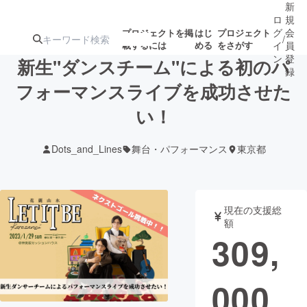
新
ロ
規
グ
会
プロジェクトを掲
はじ
プロジェクト
/
載するには
める
をさがす
イ
員
ン
登
新生"ダンスチーム"による初のパ
録
フォーマンスライブを成功させた
い！
人気のプロ
注目のリ
注目の新着プロ
募集終了が近いプ
もうすぐ公開
ジェクト
ターン
ジェクト
ロジェクト
されます
Dots_and_Lines
舞台・パフォーマンス
東京都
アート・写真
音楽
現在の支援総
テクノロジー・ガジェット
ゲーム・サ
額
309,
映像・映画
書籍・雑誌
000
ビジネス・起業
チャレンジ