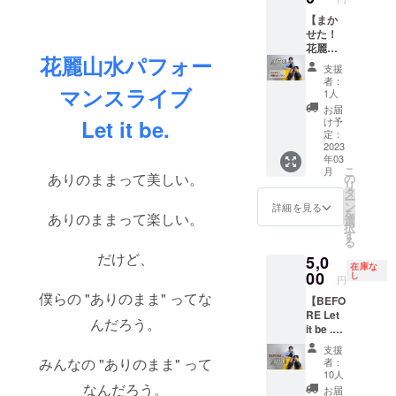
た開場
ナーレ
に以下
中企業
【まか
着用衣
の内容
様のCM
せた！
装に お
を必ず
を放映
花麗山
名前と
ご記載
花麗山水パフォー
いたし
水プラ
花麗山
くださ
支援
ます。
ン】 企
水より
い。 ・
者：
※公序良
業様向
マンスライブ
感謝の
ビデオ
1人
俗に反
けのプ
気持ち
レター
お届
する広
ランで
を掲載
でお呼
け予
Let it be.
告の場
す。
いたし
定：
びする
合お断
（個人
2023
ます。
お名前
年03
りする
の方も
※文字数
（ニッ
こ
月
ケース
支援可
は10文
ありのままって美しい。
の
クネー
リ
がござ
能で
字以内
タ
ムも
ー
いま
す） ■
とさせ
ン
可） ・
詳細を見る
を
ありのままって楽しい。
す。 ご
リター
ていた
選
Tシャツ
択
心配な
ン ・花
だきま
す
のお渡
る
場合は
麗山水
す。 ※T
し方法
だけど、
5,0
事前に
がなん
シャツ
（会場
在庫な
お問い
でもや
00
は支援
し
にてお
円
合わせ
りま
者様全
渡し/郵
僕らの "ありのまま" ってな
【BEFO
くださ
す！ ダ
員のお
送) [お
RE Let
い。 ※
ンスイ
手元に
届け形
んだろう。
it be .】
製品郵
ベン
届けら
式] ビデ
●リター
送にか
ト・企
れる
オレ
支援
ン内容
かる送
業イベ
為、本
みんなの "ありのまま" って
ター→
者：
Let it
料は、
ントな
名の記
10人
メール
be.ゲネ
ご負担
どへの
なんだろう。
載は同
にて
お届