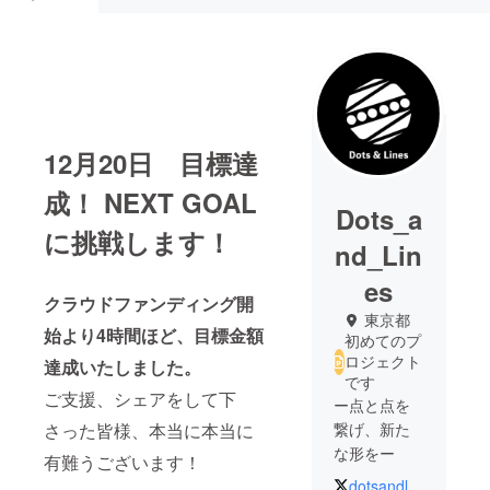
12月20日 目標達
成！ NEXT GOAL
Dots_a
に挑戦します！
nd_Lin
es
クラウドファンディング開
東京都
始より4時間ほど、目標金額
初めてのプ
ロジェクト
達成いたしました。
です
ご支援、シェアをして下
ー点と点を
さった皆様、本当に本当に
繋げ、新た
な形をー
有難うございます！
dotsandlines_