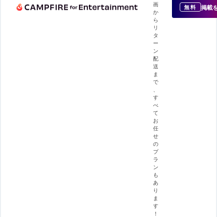
画
掲載
無料
か
ら
リ
タ
ー
ン
配
送
ま
で
、
す
べ
て
お
任
せ
の
プ
ラ
ン
も
あ
り
ま
す
！