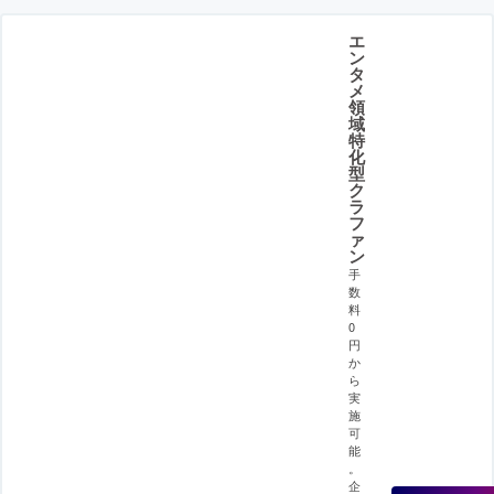
エ
ン
タ
メ
領
域
特
化
型
ク
ラ
フ
ァ
ン
手
数
料
0
円
か
ら
実
施
可
能
。
企