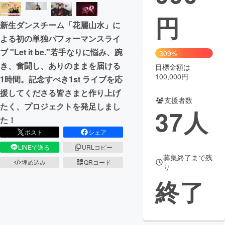
円
まちづくり・地域活性化
新生ダンスチーム「花麗山水」に
よる初の単独パフォーマンスライ
CAMPFIRE for Social Good
CAMPFIRE Creation
ブ "Let it be."若手なりに悩み、踠
309%
CAMPFIREふるさと納税
machi-ya
コミュニティ
き、奮闘し、ありのままを届ける
目標金額は
100,000円
1時間。記念すべき1st ライブを応
援してくださる皆さまと作り上げ
支援者数
たく、プロジェクトを発足しまし
37
人
た！
ポスト
シェア
LINEで送る
URLコピー
募集終了まで残
埋め込み
QRコード
り
終了