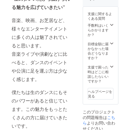
29(日)1
名をご
す。 ※
ニック
肩幅/袖
3:00開
入力く
絵文字
る魅力を広げていきたい”
ネー
丈) S
演 開
ださ
のご利
ム） ・
(63/47/4
支援に関するよ
演30分
い。 ※
用はお
衣装ス
2/18) M
くある質問
音楽、映画、お芝居など、
前より
ロゴ掲
控えく
ポン
(68/52/4
開場 場
載をご
ださ
手数料はいく
サーに
6/22) L
様々なエンターテイメント
所：神
希望の
い。 ※
らかかります
掲載さ
(72/55/5
楽坂
方は備
備考欄
か？
れるご
0/22)
に多くの人は魅了されてい
セッ
考欄に
に掲載
希望の
XL
ション
ご記載
される
目標金額に届
お名前
(75/60/5
ると思います。
ハウス
くださ
ご希望
かなかった場
（フル
5/23)
※限定10
い。別
のお名
合どうなりま
音楽ライブや演劇などに比
ネーム
席 ※指
途メー
前（フ
すか？
または
定エリ
べると、ダンスのイベント
ルにて
ルネー
ニック
ア内の
連絡い
ムまた
支援で困った
ネー
や公演に足を運ぶ方は少な
自由席
たしま
はニッ
時はどこに相
ム） ・
となり
す。
クネー
談したらいい
記念品
く感じます。
ます。
［HP掲
ム）を
ですか？
お渡し
[お届け
載期間/
必ずご
方法
形式] 受
方法］
記載下
（会場
ヘルプページを
僕たちは生のダンスにもそ
領メー
2023年
さい。
にてお
見る
ル送
2月
〈花麗
渡し/郵
のパワーがあると信じてい
付。 印
~2024
山水が
送) ●T
刷され
ます。この魅力をもっとた
年2月予
なんで
シャツ
このプロジェクト
たチ
定 /文字
もやり
につい
くさんの方に届けていきた
の問題報告は
こち
ケット
または
ます！
て カ
はござ
ら
よりお問い合わ
ロゴの
リター
ラー
いです。
いませ
掲載
ンに関
サック
せください