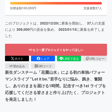
目標金額
100,000
円
支援者数
37
人
このプロジェクトは、
2022/12/20
に募集を開始し、
37
人の支援
により
309,000
円の資金を集め、
2023/01/15
に募集を終了しま
した
もう一度プロジェクトをやってほしい
ポスト
シェア
LINEで送る
URLコピー
埋め込み
QRコード
新生ダンスチーム「花麗山水」による初の単独パフォー
マンスライブ "Let it be."若手なりに悩み、踠き、奮闘
し、ありのままを届ける1時間。記念すべき1st ライブを
応援してくださる皆さまと作り上げたく、プロジェクト
を発足しました！