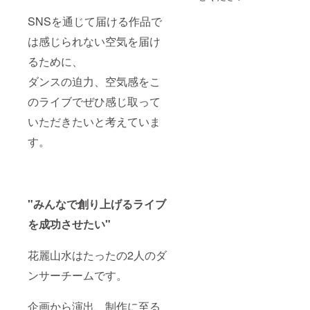
ん。 当
［お届
して〉
スブ
日受付
け形
※1日で
ルー デ
SNSを通じて届ける作品で
にて、
式］ ご
終えら
ザイン
お申し
支援い
れる範
２枚目
は感じられない空気を届け
込み頂
ただい
囲の活
の画像
いたお
たタイ
動内容
るために、
をご参
名前と
ミング
でお願
照くだ
ダンスの迫力、空気感をこ
受領
より、
いいた
さい お
メール
メール
しま
名前は
のライブでぜひ感じ取って
を確認
にてご
す。 ※
背面に
いたし
相談。
公序良
デザイ
いただきたいと考えていま
ます。
俗に反
ン、掲
するご
載され
す。
依頼は
ます。
お受け
サイズ
できか
(着丈/身
ねま
幅/肩幅/
す。 ※
袖丈) S
"みんなで創り上げるライブ
ご依頼
(63/47/4
場所ま
2/18) M
を成功させたい"
での交
(68/52/4
通費、
6/22) L
地方の
(72/55/5
花麗山水はたったの2人のダ
際の宿
0/22)
泊費に
XL
ンサーチームです。
ついて
(75/60/5
は支援
5/23)
者様の
［HP掲
企画から演出、制作に至る