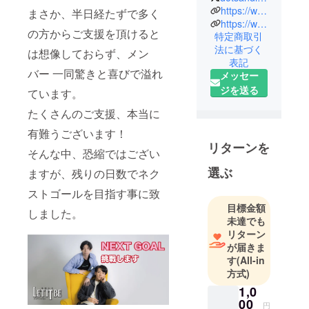
点と点が繋
https://www.dotsandlines-dance.com
まさか、半日経たずで多く
がれば生み
https://www.dotsandlines-dance.com/letitbe_karesansui
の方からご支援を頂けると
特定商取引
出す形は無
法に基づく
は想像しておらず、メン
限大。
表記
今まで交わ
バー 一同驚きと喜びで溢れ
メッセー
る機会がな
ジを送る
ています。
かった人や
たくさんのご支援、本当に
環境をDots
& Linesが繋
有難うございます！
げ、
リターンを
そんな中、恐縮ではござい
新しいエン
選ぶ
ますが、残りの日数でネク
ターテイメ
ントをお届
ストゴールを目指す事に致
けしていま
目標金額
しました。
す。
未達でも
リターン
が届きま
す
(All-in
方式)
1,0
00
円