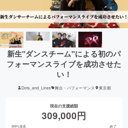
新生"ダンスチーム"による初のパ
フォーマンスライブを成功させた
い！
Dots_and_Lines
舞台・パフォーマンス
東京都
現在の支援総額
309,000
円
終了
309
%達成