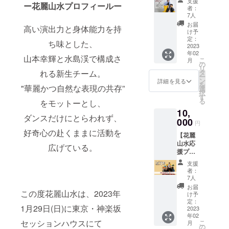
ターン
支援
ー花麗山水プロフィールー
be.ライ
持ちを
必ずご
を購入
者：
ブTシャ
掲載い
記載下
7人
された
ツ】 ●
たしま
さい。
方へ
お届
高い演出力と身体能力を持
リター
す。 ※
［HP掲
け予
メール
ン内容
文字数
定：
載期間/
にて、
ち味とした、
・花麗
2023
は10文
方法］
YouTub
年02
山水か
字以内
2023年
山本幸輝と水島渓で構成さ
e LIVE
こ
月
らのビ
とさせ
の
2月
限定公
リ
デオレ
ていた
れる新生チーム。
タ
~2024
開の
ー
ター
だきま
ン
年2月予
詳細を見る
URLを
を
"華麗かつ自然な表現の共存”
（前半
す。 ※
選
定 /文字
お送り
択
は支援
絵文字
す
のみの
しま
る
をモットーとし、
者様宛
のご利
掲載
す。 当
10,
のメッ
用はお
日は
ダンスだけにとらわれず、
セー
000
控えく
URLよ
円
ジ、後
ださ
りご入
好奇心の赴くままに活動を
【花麗
半は特
い。 ※
室いた
山水応
典映像
備考欄
広げている。
だきご
援プラ
となり
に掲載
覧いた
ン -
ま
される
だけま
支援
松-】 ●
す。）
ご希望
者：
す。
リター
・Let it
のお名
7人
ン内容
be.ライ
前（フ
お届
この度花麗山水は、2023年
・HPお
ブTシャ
ルネー
け予
名前掲
ツ ライ
定：
ムまた
1月29日(日)に東京・神楽坂
載 ・エ
2023
ブのオ
はニッ
年02
ンド
リジナ
クネー
セッションハウスにて
こ
月
ロール
ルTシャ
の
ム）を