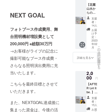
【花麗
山水か
らのビ
NEXT GOAL
デオレ
支援
ター】
者：
●リター
14人
フォトブース作成費用、舞
ン内容
お届
・花麗
け予
台照明機材増設費として
山水か
定：
らのビ
2023
200,000円 ※総額30万円
年02
デオレ
こ
月
ター
の
→お客様がライブの記念に
リ
（前半
タ
ー
は支援
ン
撮影可能なブース作成費・
詳細を見る
を
者様宛
選
択
のメッ
さらなる照明演出費用に充
す
る
セー
当いたします。
2,0
ジ、後
半は特
00
円
典映像
こちらを最終目標とさせて
【AFTE
となり
R Let it
ま
いただきます。
be. 】 ●
す。）
リター
※備考欄
支援
ン内容
にお呼
者：
また、NEXTGOAL達成後に
・Let it
びする
15人
be.アフ
お名前
集まった資金は、今後の活
お届