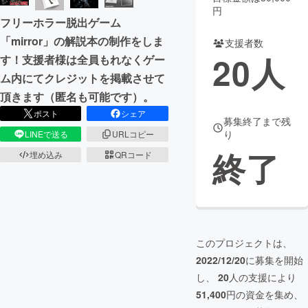
円
フリーホラー脱出ゲーム
「mirror」の解説本の制作をしま
支援者数
20
人
す！支援者様は全員もれなくゲー
ム内にてクレジットを掲載させて
頂きます（匿名も可能です）。
ポスト
シェア
募集終了まで残
り
LINEで送る
URLコピー
終了
埋め込み
QRコード
このプロジェクトは、
2022/12/20
に募集を開始
し、
20
人の支援により
51,400
円の資金を集め、