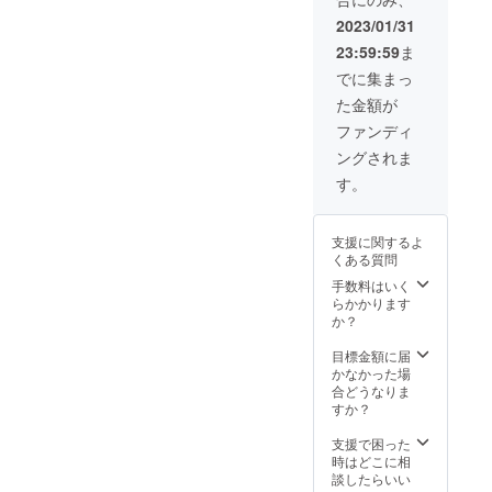
前を備
今年も良いお年をお過ごし
考欄に
2023/01/31
てお書
くださいませ！！
23:59:59
ま
きくだ
さ
でに集まっ
い。）
た金額が
ファンディ
ングされま
す。
支援に関するよ
くある質問
手数料はいく
らかかります
か？
目標金額に届
かなかった場
合どうなりま
すか？
支援で困った
時はどこに相
談したらいい