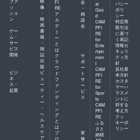
ファ
映
FI
会
バシー
al
ッ
像
RE
・
ポリ
Goo
ショ
・
ア
相
シー
d
ン
映
カ
談
特定商
CAM
画
デ
会
取引法
PFI
ゲー
書
ミ
に基づ
RE
ム・
籍
ー
く表記
for
サー
・
と
情報セ
Ente
ビス
雑
は
キュリ
rtain
開発
誌
ク
サ
ティ方
men
出
ラ
ポ
針
t
版
ウ
ー
反社基
CAM
ビジ
ビ
ド
ト
本方針
PFI
ネ
ュ
フ
サ
カスタ
RE
ス・
ー
ァ
ー
マーハ
for
起業
テ
ン
ビ
ラスメ
Spor
ィ
デ
ス
ントに
ts
ー
ィ
対する
CAM
・
ン
考え方
PFI
ヘ
グ
クッ
RE
ル
と
キーポ
ふる
ス
は
リシー
さと
ケ
プ
実
納税
ア
ロ
施