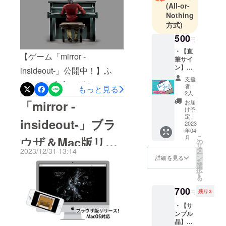
(All-or-
ア 東1ホール P30b「DIRTY
Nothing
方式)
LABOR」でも頒布致しま
500
す。リターン申込みいただ
円
・【直
いていらっしゃる方々は、
【ゲーム「mirror -
筆サイ
ン】サ
現在完成品送付の準備中で
insideout-」公開中！】ふ
ンクス
支援
すのでお待ちください！
カード
りーむ（安定／ダウンロー
者：
もっと見る
直筆に
2人
めっちゃくちゃｲｲｶﾝｼﾞに出
ド版）
て支援
「mirror -
お届
者様の
け予
来てます。やばいよ！！！
https://www.freem.ne.jp/win/
お名前
定：
insideout-」ブラ
を書か
2023
というわけで、大変お時間
game/31825ふりーむ（ブラ
年04
せて頂
こ
月
を頂きましたが、無事に完
ウザ＆Mac版リ
きま
ウザ・スマートフォン
の
リ
す。 ・
タ
2023/12/31 13:14
成いたしましたことをここ
ー
版）
ゲーム
リース！＆2023年
ン
詳細を見る
を
内クレ
選
に報告いたします。応援頂
https://www.freem.ne.jp/win/
択
ジット
す
お世話になりまし
る
表記
きました皆様、本当にあり
game/31948フリーゲーム夢
ゲーム
700
円
残り3
た！
がとうございました！！！
内に記
現 https://freegame-
載して
・【サ
完成品が届くまで、今しば
mugen.jp/roleplaying/game_
ほしい
ンプル
お名前
品】
らくお付き合い下さいま
11784.htmlこんにちは！ヒ