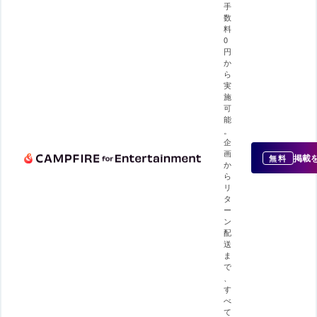
手
数
料
0
円
か
ら
実
施
可
能
。
企
画
掲載
無料
か
ら
リ
タ
ー
ン
配
送
ま
で
、
す
べ
て