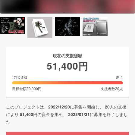
現在の支援総額
51,400
円
終了
171
%達成
目標金額
30,000
円
支援者数
20
人
このプロジェクトは、
2022/12/20
に募集を開始し、
20
人の支援
により
51,400
円の資金を集め、
2023/01/31
に募集を終了しまし
た