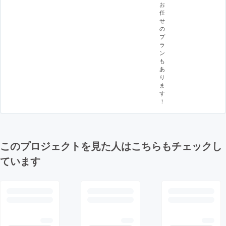
お
任
せ
の
プ
ラ
ン
も
あ
り
ま
す
！
このプロジェクトを見た人はこちらもチェックし
ています