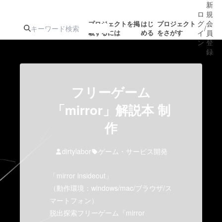
新
ロ
規
グ
会
プロジェクトを掲
はじ
プロジェクト
/
載するには
める
をさがす
イ
員
ン
登
録
人気のプロ
注目のリ
注目の新着プロ
募集終了が近いプ
もうすぐ公開
フリーゲーム
ジェクト
ターン
ジェクト
ロジェクト
されます
「mirror」解説本 制
作
アート・写真
音楽
dirtylabor
ゲーム・サービス開発
テクノロジー・ガジェット
ゲーム・サ
「mirror insideout」
映像・映画
書籍・雑誌
（動作環境：windows/mac/ブラウザ/ス
マートフォン）
脱出探索フリーゲーム『mirror
ビジネス・起業
チャレンジ