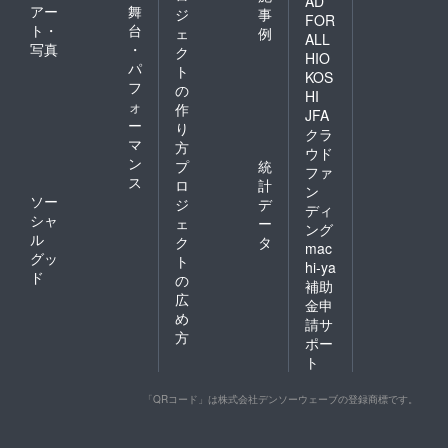
AD
アー
舞
ジ
事
FOR
ト・
台
ェ
例
ALL
写真
・
ク
HIO
パ
ト
KOS
フ
の
HI
ォ
作
JFA
ー
り
クラ
マ
方
ウド
ン
プ
統
ファ
ス
ロ
計
ン
ソー
ジ
デ
ディ
シャ
ェ
ー
ング
ル
ク
タ
mac
グッ
ト
hi-ya
ド
の
補助
広
金申
め
請サ
方
ポー
ト
「QRコード」は株式会社デンソーウェーブの登録商標です。