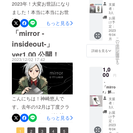
を備考
mirror
2023年！大変お世話になり
支援
欄にて
せ。神崎 悠人（カンザキ ヒ
の「ミ
サヒトです。年末年始を通
者：
お書き
ました！本当に本当にお世
ラー」
3人
サヒト）
くださ
してリリースに勤しんでお
【数量
お届
話になりまし
い。
限り】
もっと見る
け予
りました。お雑煮は昆布出
主人公
定：
た……ッ！！！今年はゲー
「mirror -
『灰』
2023
汁を取りました！おもち大
年04
の新規
ムの処女作「mirror -
こ
月
イラス
好き。「mirror -insideout-
の
insideout-」
リ
insideout-」をリリース出来
トを使
タ
ー
SOUND TRACK」 ゲーム
用した
ン
詳細を見る
ver1.00 公開！
ました。去年の秋ごろから
を
「スク
選
サウンドトラック発売！
択
2023/12/02 17:42
エアミ
す
企画がありましたが、なん
る
ラー」
mirror -insideout- SOUND
1,0
のサン
とか完成出来て本当に良
プル品
00
TRACK 通販はこちら
円
かったです。本当に……本
の贈呈
・
BOOTHにてサウンドトラッ
です。
当によかったです……脱出
「mirro
サンプ
クが発売開始しました！現
r」解説
ル品と
探索ゲーム『mirror-
本「ウ
なりま
こんにちは！神崎悠人で
支援
在はダウンロード版を発売
ラとオ
すの
insideout-』本編公開中！ 公
者：
す。去年の12月は丁度クラ
モテの
で、
3人
中です。CD版はご要望があ
光ある
式サイト
グッズ
お届
ウドファンディングを始め
トコ
れば……？ゲーム「mirror-
化後の
け予
もっと見る
http://mirror.dirtylabor.comBO
ロ。」1
本製品
定：
た時期でした。そして1年と
insideout-」内にて使用され
冊 ・サ
2023
とは異
OTH
年04
ンクス
なる場
当初の予定より大変時間を
1
2
3
4
5
た全楽曲がmp3データで収
月