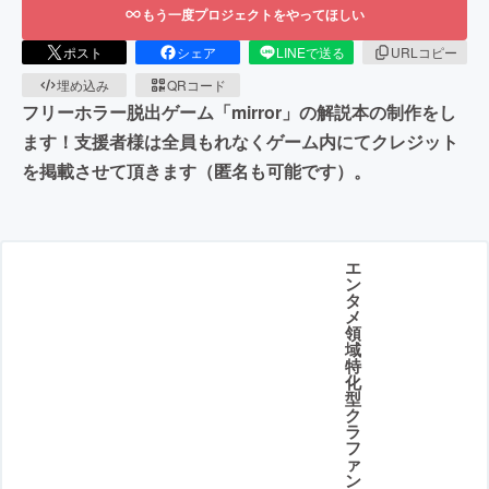
もう一度プロジェクトをやってほしい
ポスト
シェア
LINEで送る
URLコピー
埋め込み
QRコード
フリーホラー脱出ゲーム「mirror」の解説本の制作をし
ます！支援者様は全員もれなくゲーム内にてクレジット
を掲載させて頂きます（匿名も可能です）。
エ
ン
タ
メ
領
域
特
化
型
ク
ラ
フ
ァ
ン