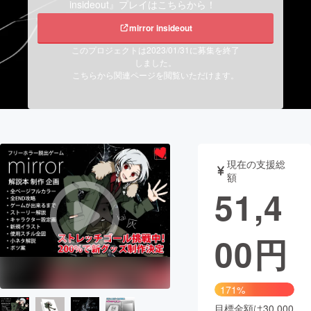
insideout』プレイはこちらから！
まちづくり・地域活性化
mirror insideout
このプロジェクトは2023/01/31に募集を終了
しました。
CAMPFIRE for Social Good
CAMPFIRE Creation
こちらから関連ページを閲覧いただけます。
CAMPFIREふるさと納税
machi-ya
コミュニティ
現在の支援総
額
51,4
00
円
171%
目標金額は30,000