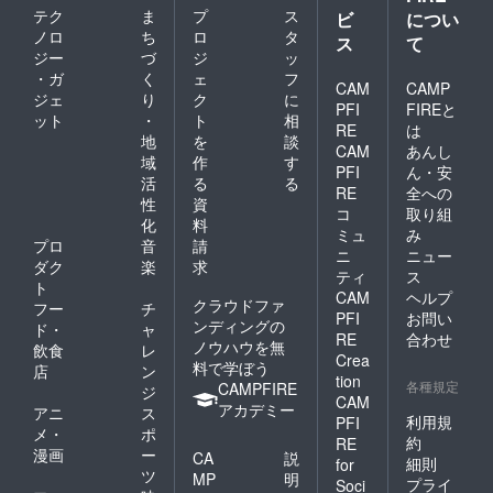
テク
ま
プ
ス
ビ
につい
ノロ
ち
ロ
タ
ス
て
ジー
づ
ジ
ッ
・ガ
く
ェ
フ
CAM
CAMP
ジェ
り
ク
に
PFI
FIREと
ット
・
ト
相
RE
は
地
を
談
CAM
あんし
域
作
す
PFI
ん・安
活
る
る
RE
全への
性
資
コ
取り組
化
料
ミュ
み
プロ
音
請
ニ
ニュー
ダク
楽
求
ティ
ス
ト
CAM
ヘルプ
クラウドファ
フー
チ
PFI
お問い
ンディングの
ド・
ャ
RE
合わせ
ノウハウを無
飲食
レ
Crea
料で学ぼう
店
ン
tion
各種規定
CAMPFIRE
ジ
CAM
アカデミー
アニ
ス
利用規
PFI
メ・
ポ
約
RE
漫画
ー
CA
説
細則
for
ツ
MP
明
プライ
Soci