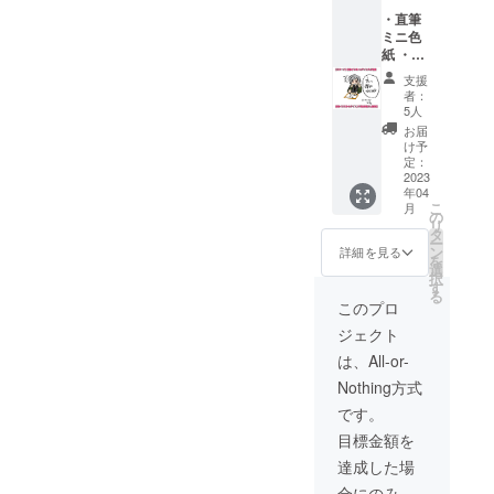
表記
を備考
COMITIA147に「DIRTY
・直筆
（ゲー
しました。こうして公開ま
欄にて
しくお願いいたします！
ミニ色
ム内に
LABOR」にてサークル申込
お書き
でありつけたことも、皆様
紙 ・
記載し
くださ
「mirro
をしました！コミティアに
てほし
い。
支援
のサポート及びに各所関係
r」解説
いお名
者：
合わせて現在解説本を制作
本「ウ
前を備
5人
者様のおかげです。ひとま
ラとオ
考欄に
お届
中です。ゲーム制作中の
モテの
てお書
ずとして、ゲームを公開い
け予
光ある
きくだ
定：
しょうもない話からパロ
たしました。本題において
トコ
2023
さ
年04
ロ。」1
ディ元ネタ解説、ストー
い。）
こ
サポート頂きました解説本
月
冊+サイ
の
リ
リーにおける内容などなど
ン入り
タ
に関しまして、諸作業終わ
ー
本1冊
ン
詳細を見る
をまとめておりますのでお
を
・サン
選
り次第、着手してまいりま
択
クス
す
楽しみに！サポート頂いた
る
す。どうぞ今後とも「mirror
カー
このプロ
ド ・
方々へのリターン送付もこ
-insideout-」をよろしくお願
ジェクト
ゲーム
の時期に合わせたものとな
内クレ
は、All-or-
いいたします！
ジット
ると思います。来年も逐一
Nothing方式
表記
（ゲー
活動の報告をさせていただ
です。
ム内に
目標金額を
記載し
きますので、今しばらくお
てほし
達成した場
待ちください。それでは、
いお名
合にのみ、