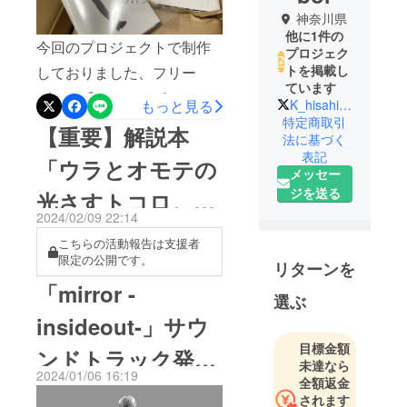
光さすトコロ。』
神奈川県
完成しました！
他に1件の
今回のプロジェクトで制作
プロジェク
トを掲載し
しておりました、フリー
ています
ゲーム『mirror insideout』
K_hisahito__
もっと見る
特定商取引
解説本がついに完成いたし
【重要】解説本
法に基づく
ました！リリース延期もあ
表記
「ウラとオモテの
り、大変大変お待たせ致し
メッセー
ジを送る
光さすトコロ。」
ました……解説本「ウラと
2024/02/09 22:14
オモテの光さすトコ
完成＆リターン送
こちらの活動報告は支援者
ロ。」 クリア表紙＋箔押し
限定の公開です。
付について
リターンを
仕様／40P／全ページフル
「mirror -
選ぶ
カラー完成品の購入方法
insideout-」サウ
BOOTH より 通販開始いた
目標金額
しました！この機会に是非
ンドトラック発
未達なら
2024/01/06 16:19
是非どうぞよろしくお願い
全額返金
売！
されます
します！2024/2/25 コミティ