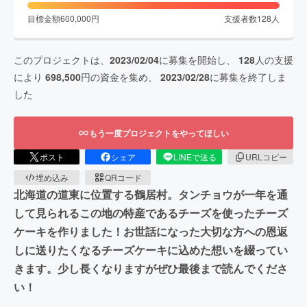
目標金額
600,000
円
支援者数
128
人
このプロジェクトは、
2023/02/04
に募集を開始し、
128
人の支援
により
698,500
円の資金を集め、
2023/02/28
に募集を終了しま
した
もう一度プロジェクトをやってほしい
ポスト
シェア
LINEで送る
URLコピー
埋め込み
QRコード
北海道の道東に位置する鶴居村。タンチョウが一年を通
して見られるこの地の特産であるチーズを使ったチーズ
ケーキを作りました！お世話になった大切な方への恩返
しに送りたくなるチーズケーキに込めた想いを綴ってい
きます。少し長くなりますがぜひ最後まで読んでくださ
い！