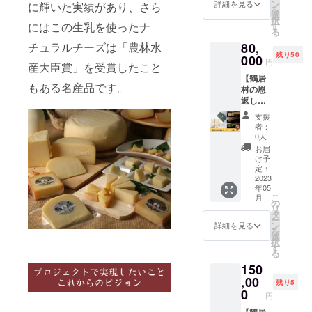
しチー
・チー
ン
間指定
詳細を見る
に輝いた実績があり、さら
時/19-
を
ズケー
ズケー
選
がある
21時か
択
キ＋ナ
にはこの生乳を使ったナ
キ1個
す
場合は
ら選
る
チュラ
(ショコ
備考欄
択）
チュラルチーズは「農林水
80,
ルチー
ラ) ※消
にお書
残り50
ズ『鶴
000
費税と
きくだ
円
産大臣賞」を受賞したこと
居』
送料込
さい。
【鶴居
セット
みのお
（午前
もある名産品です。
村の恩
をお届
値段で
中/14-
返し
けしま
す。 ※
16
チーズ
す。 ●
お届け
時/16-
支援
ケーキ3
セット
は2023
18
者：
種セッ
内容 ・
年5月予
0人
時/18-
ト】 鶴
ナチュ
定で
20
お届
居村の
ラル
す。 ※
け予
時/19-
恩返し
チーズ
定：
配送方
21時か
チーズ
2023
『鶴
法は冷
ら選
年05
ケーキ3
居』
凍で
択）
こ
月
種セッ
セット
の
す。 ※
リ
ト＋ナ
・チー
タ
配達時
ー
チュラ
ズケー
ン
間指定
詳細を見る
を
ルチー
キ1個
選
がある
択
ズ『鶴
(抹茶) ※
す
場合は
る
居』
消費税
備考欄
150
セット
と送料
にお書
をお届
,00
込みの
きくだ
残り5
けしま
お値段
0
さい。
円
す。 ●
です。
（午前
セット
【鶴居