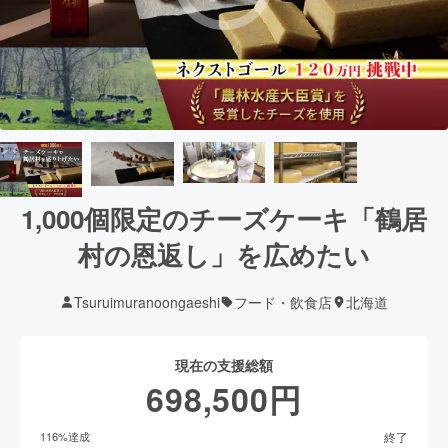
1,000個限定のチーズケーキ「鶴居
村の恩返し」を広めたい
Tsuruimuranoongaeshi
フード・飲食店
北海道
現在の支援総額
698,500
円
終了
116
%達成