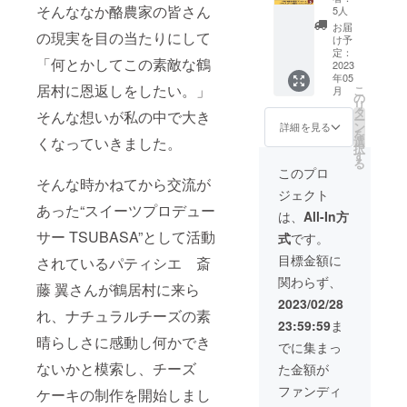
ケーキ
でお届
そんななか酪農家の皆さん
(ショコ
5人
備考欄
43.9平
＋ナ
けしま
ラ) ※消
にお書
お届
米 ※素
の現実を目の当たりにして
チュラ
す。 超
費税と
け予
きくだ
泊まり
ルチー
早割価
定：
送料込
さい。
のみ ※
「何とかしてこの素敵な鶴
ズ 鶴居
2023
格で
みのお
（午前
ご予約
年05
セット
8,000円
値段で
中/14-
方法な
居村に恩返しをしたい。」
こ
月
(プレミ
OFFで
の
す。 ※
16
どの詳
リ
アム)】
す。 ●
タ
お届け
時/16-
そんな想いが私の中で大き
細は、
ー
鶴居村
セット
ン
は2023
詳細を見る
18
プロ
を
の恩返
内容 ・
選
くなっていきました。
年5月予
時/18-
ジェク
択
しチー
ナチュ
す
定で
20
ト終了
る
ズケー
ラル
す。 ※
このプロ
時/19-
後メー
キ＋ナ
そんな時かねてから交流が
チーズ
配送方
21時か
ルにて
ジェクト
チュラ
『鶴
法は冷
ら選
ご案内
あった“スイーツプロデュー
ルチー
居』
凍で
は、
All-In方
択）
いたし
ズ『鶴
セット
す。 ※
ます。
サー TSUBASA”として活動
式
です。
居』
・チー
配達時
※宿泊体
セット
ズケー
間指定
目標金額に
されているパティシエ 斎
験の利
をお得
キ1個
がある
用期限
関わらず、
な早割
(抹茶) ※
場合は
藤 翼さんが鶴居村に来ら
は、
価格で
消費税
備考欄
2023/02/28
2023年
お届け
れ、ナチュラルチーズの素
と送料
にお書
5月より
23:59:59
ま
しま
込みの
きくだ
1年間と
晴らしさに感動し何かでき
す。 早
お値段
さい。
でに集まっ
なりま
割価格
です。
（午前
す。 ※
ないかと模索し、チーズ
た金額が
で4,000
※お届け
中/14-
現地ま
円OFF
は2023
16
ファンディ
での交
ケーキの制作を開始しまし
です。
年5月予
時/16-
通費は