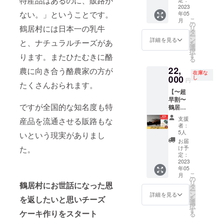
特産品はあるのに、販路が
ズ 鶴居
2023
す。 ※
す。 ②
ない。」ということです。
年05
セット
配達時
ナチュ
こ
月
(プレミ
間指定
ラル
の
鶴居村には日本一の乳牛
リ
アム)】
がある
チーズ
タ
ー
鶴居村
場合は
『鶴
ン
詳細を見る
と、ナチュラルチーズがあ
を
の恩返
備考欄
居』
選
択
しチー
にお書
セット
す
ります。またひたむきに酪
る
ズケー
きくだ
＋チー
22,
キ＋ナ
農に向き合う酪農家の方が
さい。
ズケー
在庫な
チュラ
000
（午前
キ3種
し
円
たくさんおられます。
ルチー
中/14-
(プレミ
【〜超
ズ『鶴
16
アム、
早割〜
居』
時/16-
ショコ
ですが全国的な知名度も特
鶴居村
セット
18
ラ、抹
の恩返
をお得
時/18-
茶)をお
支援
産品を流通させる販路もな
しチー
な超早
20
届けし
者：
ズケー
割価格
時/19-
ます。
5人
いという現実がありまし
キ＋ナ
でお届
21時か
●マナミ
お届
チュラ
けしま
ら選
キャビ
け予
た。
ルチー
す。 超
定：
択）
ンにつ
ズ 鶴居
2023
早割価
いて
年05
セット
格で
https://
こ
月
(ショコ
8,000円
の
manam
リ
鶴居村にお世話になった恩
ラ)】 鶴
OFFで
タ
icabin.c
ー
居村の
す。 ●
ン
om/ 住
詳細を見る
を
を返したいと思いチーズ
恩返し
セット
選
所：北
択
チーズ
内容 ・
す
海道阿
ケーキ作りをスタート
る
ケーキ
ナチュ
寒郡鶴