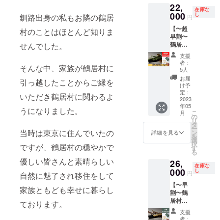
22,
＋ナ
ラル
居村字
在庫な
チュラ
000
チーズ
し
雪裡原
釧路出身の私もお隣の鶴居
円
ルチー
『鶴
野北28
【〜超
ズ『鶴
居』
村のことはほとんど知りま
線西46
早割〜
居』
セット
番地2 ※
鶴居村
せんでした。
セット
・チー
宿泊可
の恩返
をお得
ズケー
能日
支援
しチー
な超早
キ1個
数：1泊
者：
そんな中、家族が鶴居村に
ズケー
割価格
(プレミ
5人
2日（利
キ＋ナ
でお届
アム) ※
用可能
お届
引っ越したことからご縁を
チュラ
けしま
消費税
け予
時間：
ルチー
す。 超
定：
と送料
15時〜
いただき鶴居村に関わるよ
ズ 鶴居
2023
早割価
込みの
翌10
年05
セット
格で
お値段
うになりました。
時） ※
こ
月
(抹茶)】
8,000円
の
です。
１支援
リ
鶴居村
OFFで
タ
※お届け
で、最
ー
の恩返
す。 ●
当時は東京に住んでいたの
ン
は2023
詳細を見る
大４名
を
しチー
セット
選
年5月予
様ご利
択
ですが、鶴居村の穏やかで
ズケー
内容 ・
す
定で
用可能
る
キ＋ナ
ナチュ
す。 ※
※シング
優しい皆さんと素晴らしい
26,
チュラ
ラル
配送方
ルベッ
在庫な
ルチー
000
チーズ
し
法は冷
ド２
円
自然に魅了され移住をして
ズ『鶴
『鶴
凍で
台、ソ
【〜早
居』
居』
す。 ※
ファ
家族ともども幸せに暮らし
割〜鶴
セット
セット
配達時
ベッド
居村の
をお得
・チー
ております。
間指定
２台 ※
恩返し
な超早
ズケー
がある
部屋の
支援
チーズ
割価格
キ1個
場合は
者：
広さ：