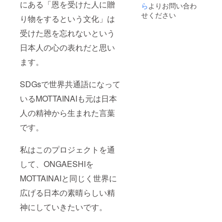
にある「恩を受けた人に贈
間指定
ら
よりお問い合わ
ます。
がある
せください
※お届け
り物をするという文化」は
場合は
は2023
備考欄
年5月予
受けた恩を忘れないという
にお書
定で
きくだ
日本人の心の表れだと思い
す。 ※
さい。
配送方
（午前
ます。
法は冷
中/14-
凍で
16
す。 ※
SDGsで世界共通語になって
時/16-
配達時
18
間指定
いるMOTTAINAIも元は日本
時/18-
がある
20
場合は
人の精神から生まれた言葉
時/19-
備考欄
21時か
です。
にお書
ら選
きくだ
択）
さい。
私はこのプロジェクトを通
（午前
中/14-
して、ONGAESHIを
16
時/16-
MOTTAINAIと同じく世界に
18
時/18-
広げる日本の素晴らしい精
20
神にしていきたいです。
時/19-
21時か
ら選