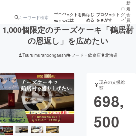
新
ロ
規
グ
会
プロジェクトを掲
はじ
プロジェクト
/
載するには
める
をさがす
イ
員
ン
登
1,000個限定のチーズケーキ「鶴居村
録
の恩返し」を広めたい
人気のプロ
注目のリ
注目の新着プロ
募集終了が近いプ
もうすぐ公開
Tsuruimuranoongaeshi
フード・飲食店
北海道
ジェクト
ターン
ジェクト
ロジェクト
されます
アート・写真
音楽
現在の支援総
額
698,
テクノロジー・ガジェット
ゲーム・サ
500
映像・映画
書籍・雑誌
ビジネス・起業
チャレンジ