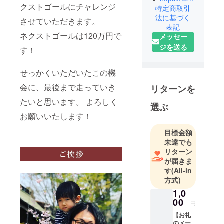
です。
クストゴールにチャレンジ
特定商取引
現在32歳。
法に基づく
させていただきます。
表記
2022年、娘
ネクストゴールは120万円で
メッセー
の小学校進
ジを送る
す！
学をきっか
けに、故郷
の近くの北
せっかくいただいたこの機
海道の人口
会に、最後まで走っていき
リターンを
2500人あま
たいと思います。 よろしく
りの鶴居村
選ぶ
お願いいたします！
に家族みん
なで移住。
目標金額
未達でも
そして、小
リターン
さな村の特
が届きま
す
(All-in
産品である
方式)
チーズを
1,0
使って、恩
00
返しの品で
円
あるプレミ
【お礼
のメー