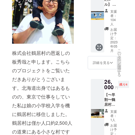
アムチーズ
ル】 鶴
ケーキ"鶴居
居村の
支援
チーズ
村の恩返
者：
ケーキ
104
し"を販売し
「鶴居
人
ておりま
村の恩
お届
返し」
け予
す。
をただ
定：
2023
ただ応
年05
援した
こ
月
株式会社鶴居村の恩返しの
い人向
の
最近、恩返
リ
けのリ
タ
ー
しできてい
板秀哉と申します。こちら
ターン
ン
詳細を見る
を
です。
ますか？
選
択
のプロジェクトをご覧いた
熱いお
す
皆さんの恩
る
礼の
だきありがとうございま
返しを、お
26,
メール
残り4
000
をお送
手伝いさせ
す。北海道出身ではあるも
円
りさせ
てくださ
【〜早
ていた
のの、東京で仕事をしてい
割〜鶴
い。
だきま
居村の
た私は娘の小学校入学を機
す。 な
恩返し
お、支
支援
に鶴居村に移住しました。
チーズ
援時に
者：
ケーキ
上乗せ
1人
鶴居村は僅か人口約2,500人
＋ナ
支援が
お届
チュラ
可能で
け予
の道東にある小さな村です
ルチー
定：
す。 応