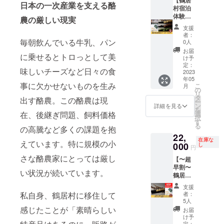
※お届け
中/14-
日本の一次産業を支える酪
内容 ・
村宿泊
は2023
16
ナチュ
体験付
年5月予
時/16-
農の厳しい現実
ラル
きチー
定で
18
支援
チーズ
ズケー
す。 ※
時/18-
者：
『鶴
キセッ
配送方
毎朝飲んでいる牛乳、パン
20
0人
居』
ト】 ①
法は冷
時/19-
お届
に乗せるとトロっとして美
セット
鶴居村
凍で
21時か
け予
・チー
にある
す。 ※
定：
ら選
味しいチーズなど日々の食
ズケー
プライ
2023
配達時
択）
年05
キ3種
ベート
間指定
事に欠かせないものを生み
こ
月
(プレミ
サウナ
がある
の
リ
アム、
付きの
場合は
タ
出す酪農。この酪農は現
ー
ショコ
宿泊施
備考欄
ン
詳細を見る
を
ラ、抹
設「マ
にお書
選
在、後継ぎ問題、飼料価格
択
茶) ※消
ナミ
きくだ
す
る
費税と
キャビ
の高騰など多くの課題を抱
さい。
22,
送料込
ン」に
（午前
在庫な
えています。特に規模の小
みのお
宿泊い
000
中/14-
し
円
値段で
ただ
16
さな酪農家にとっては厳し
【〜超
す。 ※
き、鶴
時/16-
早割〜
お届け
居村の
18
い状況が続いています。
鶴居村
は2023
大自然
時/18-
の恩返
年5月予
や美味
20
支援
しチー
定で
しい食
時/19-
者：
私自身、鶴居村に移住して
ズケー
す。 ※
事を楽
21時か
5人
キ＋ナ
配送方
しんで
感じたことが「素晴らしい
ら選
お届
チュラ
法は冷
いただ
択）
け予
ルチー
凍で
きま
定：