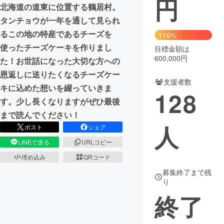
円
北海道の道東に位置する鶴居村。
まちづくり・地域活性化
タンチョウが一年を通して見られ
るこの地の特産であるチーズを
116%
使ったチーズケーキを作りまし
目標金額は
CAMPFIRE for Social Good
CAMPFIRE Creation
600,000円
た！お世話になった大切な方への
CAMPFIREふるさと納税
machi-ya
コミュニティ
恩返しに送りたくなるチーズケー
支援者数
キに込めた想いを綴っていきま
128
す。少し長くなりますがぜひ最後
まで読んでください！
人
ポスト
シェア
LINEで送る
URLコピー
埋め込み
QRコード
募集終了まで残
り
終了