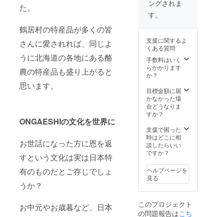
ングされま
●セット
定で
18
た。
支援者
内容 ・
す。 ※
時/18-
す。
様でご
ナチュ
配送方
20
負担く
ラル
法は冷
鶴居村の特産品が多くの皆
時/19-
ださ
チーズ
凍で
21時か
い。 ※
支援に関するよ
さんに愛されれば、同じよ
『鶴
す。 ※
ら選
消費税
くある質問
居』
配達時
択）
と送料
うに北海道の各地にある酪
セット
間指定
手数料はいく
込みの
・チー
がある
らかかります
お値段
農の特産品も盛り上がると
ズケー
場合は
か？
です。
キ1個
備考欄
思います。
※宿泊日
(プレミ
にお書
目標金額に届
など詳
アム) ※
きくだ
かなかった場
細は
消費税
さい。
合どうなりま
メール
と送料
（午前
すか？
にてご
込みの
ONGAESHIの文化を世界に
中/14-
連絡さ
お値段
16
支援で困った
せてい
です。
時/16-
時はどこに相
ただき
お世話になった方に恩を返
※お届け
18
談したらいい
ます。
は2023
時/18-
ですか？
※チーズ
すという文化は実は日本特
年5月予
20
ケーキ
定で
時/19-
ヘルプページを
有のものだとご存じでしょ
とチー
す。 ※
21時か
見る
ズは宿
配送方
ら選
うか？
泊時で
法は冷
択）
はな
凍で
く、先
このプロジェクト
す。 ※
お中元やお歳暮など、日本
に配送
の問題報告は
こち
配達時
いたし