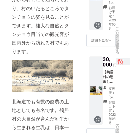
＋ナ
セット
と送料
1人
にお書
チュラ
内容 ・
込みの
り、村のいたるところでタ
きくだ
お届
ルチー
ナチュ
お値段
け予
さい。
ズ 鶴居
ラル
定：
ンチョウの姿を見ることが
です。
（午前
セット
2023
チーズ
※お届け
中/14-
年05
できます。雄大な自然とタ
(ショコ
『鶴
は2023
16
こ
月
ラ)】 鶴
居』
の
年5月予
時/16-
リ
ンチョウ目当ての観光客が
居村の
セット
タ
定で
18
ー
恩返し
・チー
ン
す。 ※
詳細を見る
時/18-
国内外から訪れる村でもあ
を
チーズ
ズケー
選
配送方
20
択
ケーキ
キ1個
す
法は冷
時/19-
ります。
る
＋ナ
(プレミ
凍で
21時か
30,
チュラ
アム) ※
す。 ※
ら選
残り
ルチー
000
消費税
100
配達時
択）
円
ズ『鶴
と送料
間指定
【鶴居
居』
込みの
がある
村の恩
セット
お値段
場合は
返し
をお届
です。
備考欄
チーズ
けしま
※お届け
にお書
支援
ケーキ
す。 ●
は2023
きくだ
者：
＋ナ
セット
年5月予
0人
さい。
チュラ
北海道でも有数の酪農の土
内容 ・
定で
（午前
お届
ルチー
ナチュ
す。 ※
け予
中/14-
地としても有名です。鶴居
ズ 鶴居
ラル
定：
配送方
16
セット
2023
チーズ
法は冷
時/16-
村の大自然が育んだ乳牛か
年05
(抹茶)】
『鶴
凍で
18
こ
月
鶴居村
居』
の
す。 ※
時/18-
ら生まれる生乳は、日本一
リ
の恩返
セット
タ
配達時
20
ー