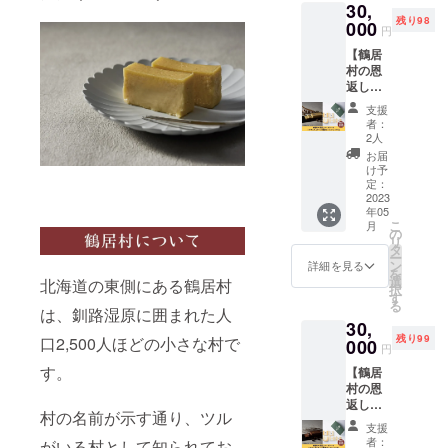
30,
チュラ
チーズ
残り98
ルチー
000
『鶴
円
ズ『鶴
居』
【鶴居
居』
セット
村の恩
セット
・チー
返し
をお得
ズケー
チーズ
な早割
キ1個
支援
ケーキ
価格で
(ショコ
者：
＋ナ
お届け
ラ) ※消
2人
チュラ
しま
費税と
お届
ルチー
す。 早
送料込
け予
ズ 鶴居
割価格
定：
みのお
セット
2023
で4,000
値段で
年05
(プレミ
円OFF
す。 ※
こ
月
アム)】
です。
の
お届け
リ
鶴居村
●セット
タ
は2023
ー
の恩返
内容 ・
ン
年5月予
詳細を見る
を
しチー
ナチュ
選
定で
北海道の東側にある鶴居村
択
ズケー
ラル
す
す。 ※
る
キ＋ナ
チーズ
は、釧路湿原に囲まれた人
配送方
30,
チュラ
『鶴
法は冷
残り99
口2,500人ほどの小さな村で
ルチー
000
居』
凍で
円
ズ『鶴
セット
す。 ※
す。
【鶴居
居』
・チー
配達時
村の恩
セット
ズケー
間指定
返し
をお届
キ1個
がある
村の名前が示す通り、ツル
チーズ
けしま
(抹茶) ※
場合は
支援
ケーキ
す。 ●
消費税
備考欄
者：
がいる村として知られてお