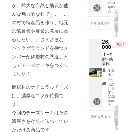
ズ 鶴居
2023
援の気
が、雄大な自然と酪農が盛
年05
セット
持ちの
こ
月
(ショコ
んな魅力的な村です。「こ
の
上乗
リ
ラ)】 鶴
タ
せ、大
ー
の村で特産品を作り、地元
居村の
ン
歓迎で
詳細を見る
を
恩返し
選
す！
択
の酪農業や農業の発展に貢
チーズ
す
る
ケーキ
献したい。」さまざまな
26,
＋ナ
残り5
チュラ
000
バックグラウンドを持つメ
円
ルチー
【〜早
ズ『鶴
ンバーが鶴居村の恩返しと
割〜鶴
居』
居村の
セット
してチーズケーキをつくり
恩返し
をお得
支援
ました！
チーズ
な早割
者：
ケーキ
価格で
0人
＋ナ
お届け
お届
鶴居村のナチュラルチーズ
チュラ
しま
け予
ルチー
す。 早
定：
は、濃厚なコクが特長で
ズ 鶴居
2023
割価格
年05
セット
で4,000
す。
こ
月
(抹茶)】
円OFF
の
リ
鶴居村
です。
タ
今回のチーズケーキはその
ー
の恩返
●セット
ン
詳細を見る
を
しチー
濃厚さを存分に味わってい
内容 ・
選
択
ズケー
ナチュ
す
る
ただける商品です。
キ＋ナ
ラル