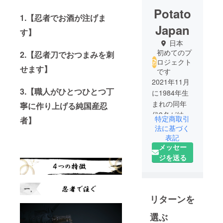
Potato
1.【忍者でお酒が注げま
Japan
す】
日本
初めてのプ
2.【忍者刀でおつまみを刺
ロジェクト
せます】
です
2021年11月
3.【職人がひとつひとつ丁
に1984年生
まれの同年
寧に作り上げる純国産忍
代3名が結集
特定商取引
者】
し創業。
法に基づく
日本の良い
表記
メッセー
モノとコト
ジを送る
で世界が喜
ぶことを目
的に事業活
動を行って
リターンを
選ぶ