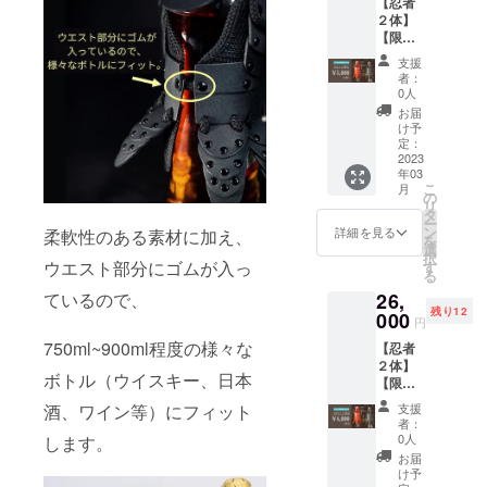
【忍者
２体】
【限定
８セッ
支援
ト】忍
者：
者ボト
0人
ルカ
お届
バー 赤/
け予
黒 定価
定：
30,000
2023
年03
円
こ
月
の
リ
タ
ー
ン
詳細を見る
柔軟性のある素材に加え、
を
選
択
ウエスト部分にゴムが入っ
す
る
26,
ているので、
残り12
000
円
750ml~900ml程度の様々な
【忍者
２体】
ボトル（ウイスキー、日本
【限定
１２
支援
酒、ワイン等）にフィット
セッ
者：
ト】忍
0人
します。
者ボト
お届
ルカ
け予
バー 赤/