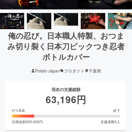
俺の忍び。日本職人特製、おつま
み切り裂く日本刀ピックつき忍者
ボトルカバー
Potato Japan
プロダクト
千葉県
現在の支援総額
63,196
円
終了
21
%達成
目標金額
300,000
円
支援者数
5
人