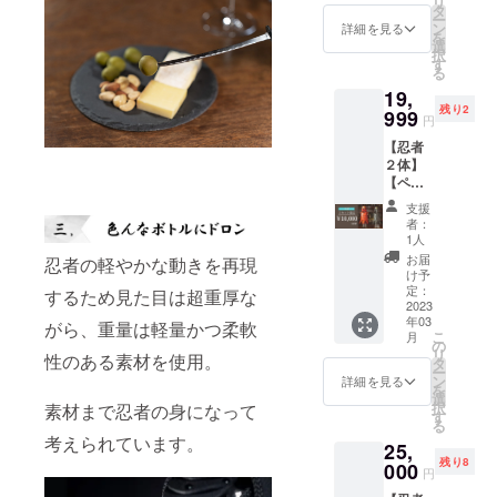
リ
タ
ー
ン
詳細を見る
を
選
択
す
る
19,
残り2
999
円
【忍者
２体】
【ペ
ア】
支援
【限定
者：
３セッ
1人
ト】忍
お届
忍者の軽やかな動きを再現
者ボト
け予
ルカ
定：
するため見た目は超重厚な
バー 赤/
2023
年03
黒 定
がら、重量は軽量かつ柔軟
こ
月
価
の
リ
性のある素材を使用。
30,000
タ
ー
円
ン
詳細を見る
を
選
択
素材まで忍者の身になって
す
る
考えられています。
25,
残り8
000
円