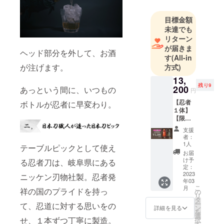
目標金額
未達でも
リターン
が届きま
ヘッド部分を外して、お酒
す
(All-in
が注げます。
方式)
13,
残り9
200
あっという間に、いつもの
円
【忍者
ボトルが忍者に早変わり。
１体】
【限定
１０
支援
体】忍
者：
者ボト
1人
テーブルピックとして使え
ルカ
お届
バー 赤/
け予
る忍者刀は、岐阜県にある
黒 定
定：
価
2023
ニッケン刃物社製。忍者発
年03
16,500
こ
月
祥の国のプライドを持っ
円
の
リ
タ
ー
て、忍道に対する思いをの
ン
詳細を見る
を
選
せ、１本ずつ丁寧に製造。
択
す