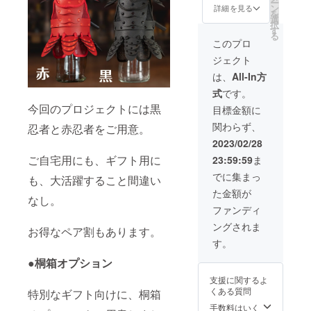
ー
ン
詳細を見る
を
選
択
す
る
このプロ
ジェクト
は、
All-In方
式
です。
今回のプロジェクトには黒
目標金額に
関わらず、
忍者と赤忍者をご用意。
2023/02/28
ご自宅用にも、ギフト用に
23:59:59
ま
でに集まっ
も、大活躍すること間違い
た金額が
なし。
ファンディ
ングされま
お得なペア割もあります。
す。
●桐箱オプション
支援に関するよ
くある質問
特別なギフト向けに、桐箱
手数料はいく