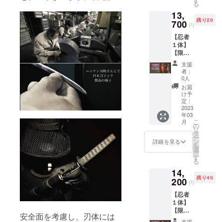
る
13,
残り20
700
円
【忍者
１体】
【限定
２０
支援
体】忍
者：
者１
0人
体 赤/
お届
黒 定
け予
価
定：
16,500
2023
年03
円
こ
月
の
リ
タ
ー
ン
詳細を見る
を
選
択
す
る
14,
残り40
200
円
【忍者
１体】
【限定
安全面を考慮し、刃体には
40体】
支援