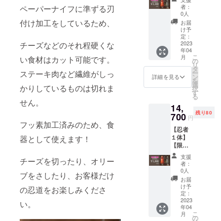
忍者ボ
者：
ペーパーナイフに準ずる刃
トルカ
0人
バー 赤/
付け加工をしているため、
お届
黒 定
け予
価
定：
16,500
2023
チーズなどのそれ程硬くな
年04
円
こ
月
い食材はカット可能です。
の
リ
タ
ー
ステーキ肉など繊維がしっ
ン
詳細を見る
を
選
かりしているものは切れま
択
す
る
せん。
14,
残り80
700
円
フッ素加工済みのため、食
【忍者
１体】
器として使えます！
【限定
80体】
支援
チーズを切ったり、オリー
忍者ボ
者：
トルカ
0人
ブをさしたり、お客様だけ
バー赤/
お届
黒 定
け予
の忍道をお楽しみくださ
価
定：
16,500
2023
い。
年04
円
こ
月
の