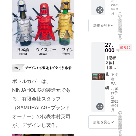
定：
黒 定価
2023
年03
30,000
こ
月
円
の
リ
タ
ー
ン
詳細を見る
を
選
択
す
る
27,
残り20
000
円
【忍者
２体】
【限定
20セッ
支援
ト】忍
者：
ボトルカバーは、
者ボト
0人
ルカ
お届
NINJAHOLICの製造元であ
バー 赤/
け予
黒 定価
定：
る、有限会社スタッフ
30,000
2023
年04
円
（SAMURAI AGEブランド
こ
月
の
リ
オーナー）の代表木村英司
タ
ー
ン
詳細を見る
を
が、デザインし製作。
選
択
す
る