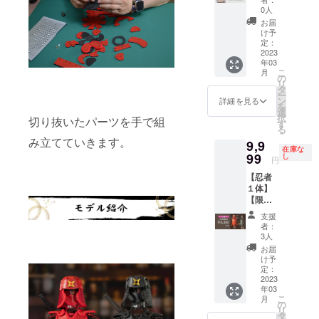
き１つ
0人
ご購入
お届
をお願
け予
いしま
定：
す。 桐
2023
年03
箱あり
こ
月
と桐箱
の
リ
なしが
タ
ー
発生す
ン
詳細を見る
を
る場合
選
択
切り抜いたパーツを手で組
は、備
す
る
考欄に
み立てていきます。
9,9
て桐箱
在庫な
にする
99
し
円
忍者の
【忍者
色をお
１体】
知らせ
【限定
下さ
３体】
い。
支援
忍者ボ
者：
トルカ
3人
バー 赤/
お届
黒 定
け予
価
定：
16,500
2023
年03
円
こ
月
の
リ
タ