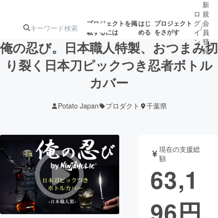
新
ロ
規
グ
会
プロジェクトを掲
はじ
プロジェクト
/
載するには
める
をさがす
イ
員
ン
登
俺の忍び。日本職人特製、おつまみ切
録
り裂く日本刀ピックつき忍者ボトル
カバー
人気のプロ
注目のリ
注目の新着プロ
募集終了が近いプ
もうすぐ公開
ジェクト
ターン
ジェクト
ロジェクト
されます
Potato Japan
プロダクト
千葉県
アート・写真
音楽
現在の支援総
テクノロジー・ガジェット
ゲーム・サ
額
63,1
映像・映画
書籍・雑誌
96
円
ビジネス・起業
チャレンジ