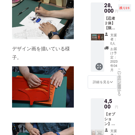
28,
残り25
000
円
【忍者
２体】
【限定
２５
支援
セッ
者：
ト】忍
0人
者ボト
デザイン画を描いている様
お届
ルカ
け予
子。
バー 赤/
定：
黒 定価
2023
年04
30,000
こ
月
円
の
リ
タ
ー
ン
詳細を見る
を
選
択
す
る
4,5
00
円
【オプ
ショ
ン】桐
箱 １
支援
体につ
者：