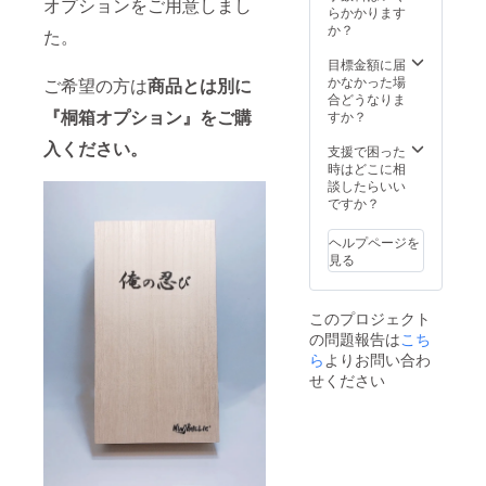
オプションをご用意しまし
らかかります
か？
た。
目標金額に届
かなかった場
ご希望の方は
商品とは別に
合どうなりま
『桐箱オプション』をご購
すか？
入ください。
支援で困った
時はどこに相
談したらいい
ですか？
ヘルプページを
見る
このプロジェクト
の問題報告は
こち
ら
よりお問い合わ
せください