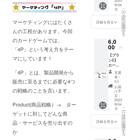
ルのア
2023
本体（1
セット
ド40枚
年04
クリル
個） ＋
（全12
得点
こ
月
スタン
メン
の
種）
カード
リ
ドをお
バーの
タ
【「推
30枚 4P
ー
届けし
マーケティングにはたくさ
手書き
ン
しが尊
詳細を見る
カード6
を
ます！
レター
選
すぎる
枚 ・説
択
んの工程があります。今回
内容物
＋アイ
す
ので商
明書
る
「推し
ドル
品開発
（説明
のカードゲームでは、
6,0
が尊す
カード
してみ
動画
ぎるの
00
キラキ
た」
URL付
円
「4P」という考え方をテー
で商品
ラバー
カード
き）
【プラ
開発し
ジョン
ゲーム
マにしています！
ン5】
てみ
12枚
本体内
カード
た」
セット
容一
ゲーム
カード
（全12
「4P」とは、製品開発から
覧】 計
支援
製品本
ゲーム
種）
112枚
者：
体、手
販売に至るまでに必要な4つ
本体（1
【「推
0人
アイド
書きレ
個） ＋
しが尊
ルカー
お届
の戦略のことを言います。
ター、
メン
すぎる
け予
ド12枚
アイド
バーの
定：
ので商
ター
ルのア
2023
手書き
品開発
ゲット
Product(商品戦略）→ ター
年04
クリル
レター
してみ
カード
こ
月
ハン
＋アイ
の
た」
24枚 製
ゲットに対してどんな商
リ
ガーを
ドルの
タ
カード
品カー
ー
お届け
アクリ
ン
ゲーム
詳細を見る
品・サービスを売り出すの
ド40枚
を
しま
ルスタ
選
本体内
得点
択
す！ 内
ンド（1
か
す
容一
カード
る
容物
体）
覧】 計
30枚 4P