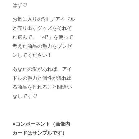
ゲーム
はず♡
【社員
本体内
証風
容一
カード
お気に入りの”推し”アイドル
覧】 計
12枚
112枚
セッ
と売り出すグッズをそれぞ
アイド
ト 内
ルカー
容一
れ選んで、「4P」を使って
ド12枚
覧】 幸
ター
山 翔、
考えた商品の魅力をプレゼ
ゲット
柴田 瑠
カード
風、田
ンしてください！
24枚 製
口 篤
品カー
也、伊
あなたの愛があれば、アイ
ド40枚
集院 賢
得点
人、清
ドルの魅力と個性が溢れ出
カード
水柊、
30枚 4P
黒澤
る商品を作れること間違い
カード6
廉、成
枚 ・説
瀬 彩
なしです♡
明書
葉、木
（説明
下 さく
動画
ら、楠
URL付
嶺花、
き）
西園寺
【アイ
●
コンポーネント（画像内
瞳、大
ドルの
葉 友
カードはサンプルです）
アクリ
海、本
ルスタ
田 くる