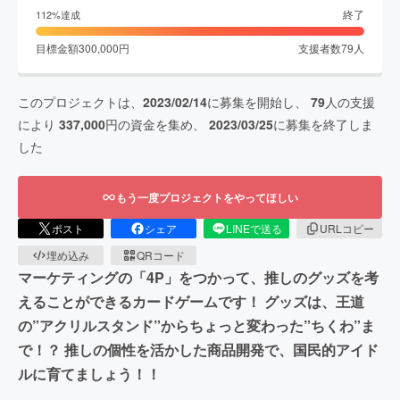
終了
112
%達成
目標金額
300,000
円
支援者数
79
人
このプロジェクトは、
2023/02/14
に募集を開始し、
79
人の支援
により
337,000
円の資金を集め、
2023/03/25
に募集を終了しま
した
もう一度プロジェクトをやってほしい
ポスト
シェア
LINEで送る
URLコピー
埋め込み
QRコード
マーケティングの「4P」をつかって、推しのグッズを考
えることができるカードゲームです！ グッズは、王道
の”アクリルスタンド”からちょっと変わった”ちくわ”ま
で！？ 推しの個性を活かした商品開発で、国民的アイド
ルに育てましょう！！