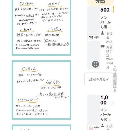
方式)
を全て行わ
500
せていただ
円
いていま
メン
バーか
す！マーケ
ら返礼
ティングデ
メール
支援
ザインゼミ
を送ら
者：
させて
24人
に所属する7
いただ
お届
名と、デザ
きま
け予
す。 ※
インを担当
定：
ゲーム
2023
する同大学
年04
本体は
こ
月
の情報メ
含まれ
の
リ
ません
ディア学科
タ
ー
ン
詳細を見る
の学生2名で
を
選
択
活動してい
す
る
ます。みん
1,0
なそれぞれ
00
円
推し事中で
メン
す♡ ※大興
バーか
印刷株式会
らの手
書きレ
社のアカウ
支援
ターを
者：