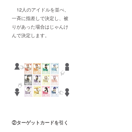
田 くる
人、清
み 【ア
水柊、
12人のアイドルを並べ、
イドル
黒澤
一斉に指差しで決定し、被
のアク
廉、成
リルハ
瀬 彩
りがあった場合はじゃんけ
ン
葉、木
ガー
下 さく
んで決定します。
種類一
ら、楠
覧】 以
嶺花、
下全12
西園寺
種類の
瞳、大
中から1
葉 友
個選択
海、本
幸山
田 くる
翔、柴
み
田 瑠
風、田
口 篤
也、伊
集院 賢
人、清
水柊、
黒澤
廉、成
瀬 彩
葉、木
②ターゲットカードを引く
下 さく
ら、楠