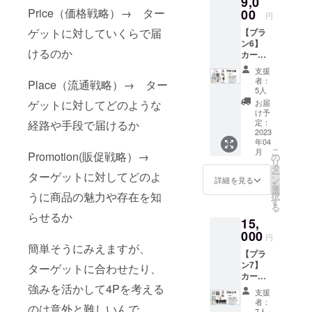
9,0
「推し
【「推
112枚
カード6
Price（価格戦略）→ ター
が尊す
00
しが尊
アイド
枚 説明
円
ぎるの
すぎる
ルカー
書（説
ゲットに対していくらで届
【プラ
で商品
ので商
ド12枚
明動画
ン6】
開発し
品開発
ター
URL付
けるのか
カード
てみ
してみ
ゲット
き）
ゲーム
た」
た」
カード
【社員
支援
製品本
カード
カード
24枚 製
者：
証風
Place（流通戦略）→ ター
体、手
ゲーム
ゲーム
5人
品カー
カード
書きレ
本体（1
本体内
ゲットに対してどのような
ド40枚
お届
12枚
ター、
個） ＋
容一
け予
得点
セット
社員証
メン
定：
経路や手段で届けるか
覧】 計
カード
（全12
風カー
2023
バーの
112枚
30枚 4P
種）内
年04
ド12枚
手書き
アイド
カード6
容一
こ
月
Promotion(販促戦略）→
セッ
レター
の
ルカー
枚 ・説
覧】 幸
リ
ト、ア
＋アイ
タ
ド12枚
明書
山 翔、
ー
ターゲットに対してどのよ
イドル
ドルの
ン
ター
詳細を見る
（説明
柴田 瑠
を
カード
アクリ
選
ゲット
動画
風、田
うに商品の魅力や存在を知
択
のキラ
ルハン
す
カード
URL付
口 篤
る
キラ
ガー（1
24枚 製
き）
らせるか
也、伊
15,
バー
体）
品カー
【アイ
集院 賢
ジョン
000
【「推
ド40枚
ドル
円
人、清
12枚
しが尊
簡単そうにみえますが、
得点
カード
水柊、
【プラ
セッ
すぎる
カード
キラキ
黒澤
ン7】
ト、ア
ターゲットに合わせたり、
ので商
30枚 4P
ラバー
廉、成
カード
イドル
品開発
カード6
ジョン
瀬 彩
強みを活かして4Pを考える
ゲーム
のアク
してみ
枚 ・説
12枚
支援
葉、木
製品本
リルス
た」
明書
者：
セット
下 さく
のは意外と難しいんで
体、手
タン
7人