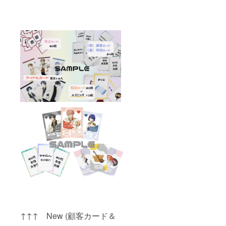
ンド12
み 【ア
体セッ
イドル
ト 内
カード
容一
のキラ
覧】 幸
キラ
山 翔、
バー
柴田 瑠
ジョン
風、田
12枚
口 篤
セッ
也、伊
ト 内
集院 賢
容一
人、清
覧】 幸
水柊、
山 翔、
黒澤
柴田 瑠
廉、成
風、田
瀬 彩
口 篤
葉、木
也、伊
下 さく
集院 賢
ら、楠
人、清
嶺花、
水柊、
西園寺
黒澤
瞳、大
廉、成
葉 友
瀬 彩
海、本
葉、木
田 くる
下 さく
み 【ア
ら、楠
↑↑↑ New (顧客カード＆
イドル
嶺花、
カード
西園寺