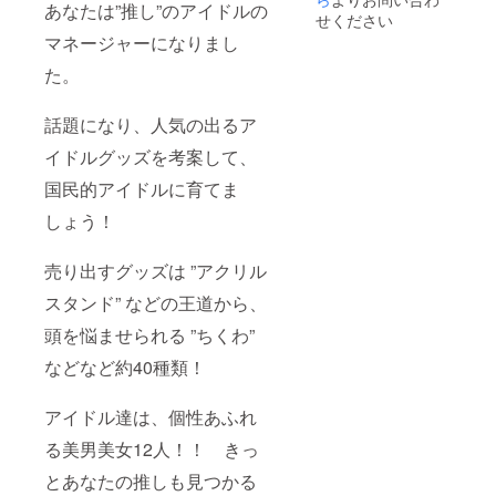
あなたは”推し”のアイドルの
のキラ
品開発
せください
キラ
してみ
マネージャーになりまし
バー
た」
ジョン
カード
た。
12枚
ゲーム
セット
本体内
（全12
容一
話題になり、人気の出るア
種） ＋
覧】 計
イドルグッズを考案して、
社員証
112枚
風カー
アイド
国民的アイドルに育てま
ド12枚
ルカー
セット
ド12枚
しょう！
（全12
ター
種） ＋
ゲット
アイド
カード
売り出すグッズは ”アクリル
ルのア
24枚 製
クリル
品カー
スタンド” などの王道から、
ハン
ド40枚
ガー（1
頭を悩ませられる ”ちくわ”
得点
個）
カード
などなど約40種類！
【「推
30枚 4P
しが尊
カード6
すぎる
枚 ・説
アイドル達は、個性あふれ
ので商
明書
品開発
（説明
る美男美女12人！！ きっ
してみ
動画
た」
URL付
とあなたの推しも見つかる
カード
き）