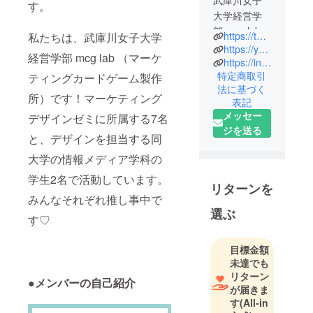
す。
大学経営学
部 mcg lab
https://twitter.com/mcg_factory
私たちは、武庫川女子大学
（マーケ
https://youtube.com/@user-vf2tc7ev5h
経営学部 mcg lab （マーケ
ティング
https://instagram.com/mcg_factory?igshid=YmMyMTA2M2Y=
特定商取引
カードゲー
ティングカードゲーム製作
法に基づく
ム製作所）
所）です！マーケティング
表記
です！大興
メッセー
デザインゼミに所属する7名
印刷株式会
ジを送る
と、デザインを担当する同
社とコラボ
してマーケ
大学の情報メディア学科の
ティングに
学生2名で活動しています。
関するボー
リターンを
みんなそれぞれ推し事中で
ドゲームを
選ぶ
開発しまし
す♡
た！経営学
部というこ
目標金額
とでマーケ
未達でも
リターン
ティングも
●メンバーの自己紹介
が届きま
含めて販売
す
(All-in
までの作業