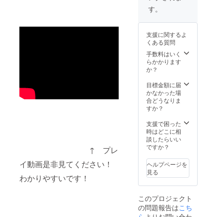
ルハン
嶺花、
す！ 内
（全12
ガー】
す。
西園寺
容物
種） ＋
以下全
瞳、大
「推し
アイド
12種類
葉 友
が尊す
ルカー
の中か
海、本
支援に関するよ
ぎるの
ドのキ
ら1個選
田 くる
くある質問
で商品
ラキラ
択 幸山
み
開発し
バー
手数料はいく
翔、柴
てみ
ジョン
らかかります
田 瑠
た」
12枚
か？
風、田
カード
セット
口 篤
ゲーム
（全12
目標金額に届
也、伊
本体（1
種） ＋
かなかった場
集院 賢
個） ＋
アイド
合どうなりま
人、清
メン
ルのア
すか？
水柊、
バーの
クリル
黒澤
手書き
スタン
支援で困った
廉、成
レター
ド（１
時はどこに相
瀬 彩
＋アイ
体） ＋
談したらいい
葉、木
ドルの
アイド
ですか？
下 さく
↑ プレ
アクリ
ルのア
ら、楠
ルスタ
クリル
嶺花、
イ動画是非見てください！
ヘルプページを
ンド12
ハン
西園寺
見る
体セッ
わかりやすいです！
ガー（1
瞳、大
ト（全
個）
葉 友
12種）
【「推
海、本
このプロジェクト
＋アイ
しが尊
田 くる
の問題報告は
こち
ドル
すぎる
み
カード
ら
よりお問い合わ
ので商