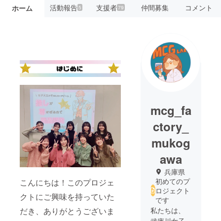
活動報告
支援者
仲間募集
コメント
ホーム
5
79
mcg_fa
ctory_
mukog
awa
兵庫県
初めてのプ
こんにちは！このプロジェ
ロジェクト
クトにご興味を持っていた
です
私たちは、
だき、ありがとうございま
武庫川女子