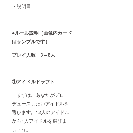
田 くる
葉、木
・説明書
み 【社
下 さく
員証風
ら、楠
カード
嶺花、
12枚
西園寺
セッ
瞳、大
ト 内
●
ルール説明（画像内カード
葉 友
容一
海、本
はサンプルです）
覧】 幸
田 くる
山 翔、
み 【ア
柴田 瑠
イドル
プレイ人数 3～6人
風、田
のアク
口 篤
リルハ
也、伊
ン
集院 賢
ガー
人、清
種類一
水柊、
覧】 以
①アイドルドラフト
黒澤
下全12
廉、成
種類の
瀬 彩
まずは、あなたがプロ
中から1
葉、木
個選択
デュースしたいアイドルを
下 さく
幸山
ら、楠
翔、柴
選びます。12人のアイドル
嶺花、
田 瑠
西園寺
風、田
から1人アイドルを選びま
瞳、大
口 篤
葉 友
也、伊
しょう。
海、本
集院 賢