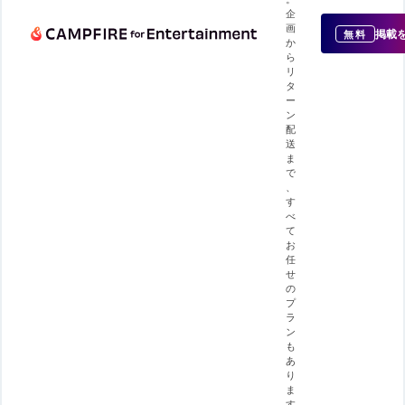
企
画
掲載
無料
か
ら
リ
タ
ー
ン
配
送
ま
で
、
す
べ
て
お
任
せ
の
プ
ラ
ン
も
あ
り
ま
す