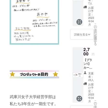
ントを使用
送らさ
7人
せてい
させていた
お届
ただき
け予
だいていま
ます。
定：
す。
※ゲーム
2023
年04
本体は
こ
月
含まれ
の
リ
ません
タ
ー
ン
詳細を見る
を
選
択
す
る
2,7
00
円
【プラ
ン1】
カード
ゲーム
支援
製品本
者：
体とク
23人
ラウド
お届
ファン
け予
ディン
定：
グで購
2023
武庫川女子大学経営学部は
年04
入され
こ
月
た方限
の
私たち3年生が一期生です。
リ
定特典
タ