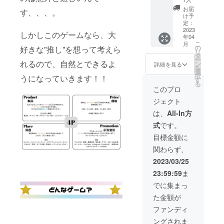
カード
（説明
（全12
ら、楠
書きレ
ド、ア
ゲーム
動画
お届
種）内
す、、、。
嶺花、
ター、
クリル
本体内
け予
URL付
容一
西園寺
アイド
ハン
定：
容一
き）
覧】 幸
瞳、大
ルのア
2023
ガーを
覧】 計
【アイ
しかしこのゲームなら、大
山 翔、
葉 友
年04
クリル
お届け
112枚
ドルの
柴田 瑠
海、本
こ
月
スタン
しま
の
好きな”推し”を想って考えら
アイド
アクリ
風、田
田 くる
リ
ド12体
す！ 内
タ
ルカー
ルスタ
口 篤
み
ー
セッ
れるので、自然とできるよ
容物
ン
ド12枚
詳細を見る
ンド】
也、伊
を
ト、ア
「推し
選
ター
以下全
集院 賢
択
うになっていきます！！
イドル
が尊す
す
ゲット
12種類
人、清
る
カード
ぎるの
カード
このプロ
の中か
水柊、
のキラ
で商品
24枚 製
ら1体選
黒澤
ジェクト
キラ
開発し
品カー
択 幸山
廉、成
バー
てみ
ド40枚
は、
All-In方
翔、柴
瀬 彩
ジョン
た」
得点
田 瑠
葉、木
式
です。
12枚
カード
カード
風、田
下 さく
セッ
ゲーム
30枚 4P
目標金額に
口 篤
ら、楠
ト、社
本体（1
カード6
也、伊
嶺花、
関わらず、
員証風
個） ＋
枚 ・説
集院 賢
西園寺
カード
メン
明書
2023/03/25
人、清
瞳、大
12枚
バーの
（説明
水柊、
葉 友
23:59:59
ま
セッ
手書き
動画
黒澤
海、本
ト、ア
レター
URL付
でに集まっ
廉、成
田 くる
クリル
＋社員
き）
瀬 彩
み
た金額が
ハン
証風
【アイ
葉、木
ガーを
カード
ドルの
ファンディ
下 さく
お届け
12枚
アクリ
ら、楠
ングされま
しま
セット