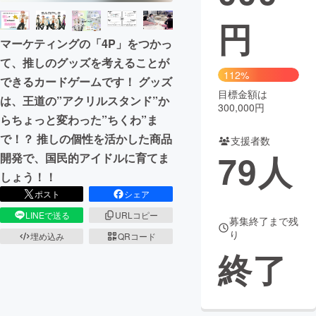
円
まちづくり・地域活性化
マーケティングの「4P」をつかっ
て、推しのグッズを考えることが
CAMPFIRE for Social Good
CAMPFIRE Creation
112%
できるカードゲームです！ グッズ
CAMPFIREふるさと納税
machi-ya
コミュニティ
目標金額は
は、王道の”アクリルスタンド”か
300,000円
らちょっと変わった”ちくわ”ま
で！？ 推しの個性を活かした商品
支援者数
79
人
開発で、国民的アイドルに育てま
しょう！！
ポスト
シェア
LINEで送る
URLコピー
募集終了まで残
り
埋め込み
QRコード
終了