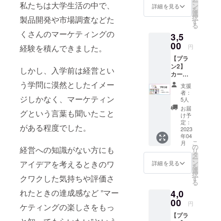
ー
とし
私たちは大学生活の中で、
ン
詳細を見る
を
て、ア
選
択
製品開発や市場調査などた
イドル
す
る
カード
くさんのマーケティングの
3,5
キラキ
ラバー
00
円
経験を積んできました。
ジョン
【プラ
を同封
ン2】
しま
しかし、入学前は経営とい
カード
す。 さ
ゲーム
らにク
う学問に漠然としたイメー
支援
製品本
ラウド
者：
体、手
ジしかなく、マーケティン
ファン
5人
書きレ
ディン
お届
グという言葉も聞いたこと
ター、
グでの
け予
社員証
み10％
定：
がある程度でした。
風カー
2023
割引の
年04
ド12枚
価格と
こ
月
セット
させて
の
経営への知識がない方にも
リ
をお届
いただ
タ
ー
けしま
いてお
ン
アイデアを考えるときのワ
詳細を見る
を
す！ 社
りま
選
択
員証風
クワクした気持ちや評価さ
す！ 内
す
る
カード
容物
れたときの達成感など ”マー
4,0
は一部
「推し
がホワ
00
が尊す
円
ケティングの楽しさをもっ
イト
ぎるの
【プラ
ボード
で商品