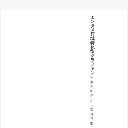
エ
ン
タ
メ
領
域
特
化
型
ク
ラ
フ
ァ
ン
手
数
料
0
円
か
ら
実
施
可
能
。