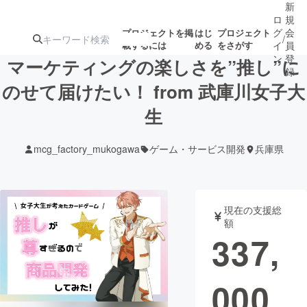
新
ロ
規
グ
会
プロジェクトを掲
はじ
プロジェクト
/
載するには
める
をさがす
イ
員
ン
登
マーケティングの楽しさを”推し”に
録
のせて届けたい！ from 武庫川女子大
生
人気のプロ
注目のリ
注目の新着プロ
募集終了が近いプ
もうすぐ公開
ジェクト
ターン
ジェクト
ロジェクト
されます
mcg_factory_mukogawa
ゲーム・サービス開発
兵庫県
アート・写真
音楽
現在の支援総
テクノロジー・ガジェット
ゲーム・サ
額
337,
映像・映画
書籍・雑誌
000
ビジネス・起業
チャレンジ