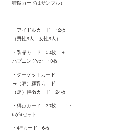
特徴カードはサンプル）
のキラ
瞳、大
キラ
葉 友
バー
海、本
ジョン
田 くる
12枚
み 【ア
セッ
イドル
・アイドルカード 12枚
ト 内
のアク
容一
（男性6人 女性6人）
リルス
覧】 幸
タン
山 翔、
ド 種
・製品カード 30枚 ＋
柴田 瑠
類一
風、田
覧】 以
ハプニングver 10枚
口 篤
下全12
也、伊
種類の
集院 賢
中から1
・ターゲットカード
人、清
体選択
水柊、
幸山
→（表）顧客カード
黒澤
翔、柴
廉、成
田 瑠
（裏）特徴カード 24枚
瀬 彩
風、田
葉、木
口 篤
・得点カード 30枚 1～
下 さく
也、伊
ら、楠
集院 賢
5が6セット
嶺花、
人、清
西園寺
水柊、
瞳、大
黒澤
・4Pカード 6枚
葉 友
廉、成
海、本
瀬 彩