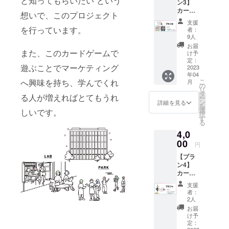
と知ってもらいたい”という
ン3】
になっ
開発し
カード
ている
てみ
想いで、このプロジェクト
ゲーム
のでお
た」
支援
製品本
名前を
カード
を行っています。
者：
体、手
書くこ
ゲーム
9人
書きレ
とがで
本体（1
お届
ター、
また、このカードゲームで
きま
個）
け予
アイド
す。 内
定：
【「推
遊ぶことでマーケティング
ルカー
2023
容物
しが尊
年04
ドのキ
「推し
すぎる
こ
へ興味を持ち、学んでくれ
月
ラキラ
が尊す
の
ので商
リ
バー
ぎるの
タ
品開発
る人が増えればとてもうれ
ー
ジョン
で商品
ン
してみ
詳細を見る
を
12枚
開発し
選
た」
しいです。
択
セット
てみ
す
カード
る
をお届
た」
ゲーム
4,0
けしま
カード
本体内
す！ 内
00
ゲーム
容一
円
容物
本体（1
覧】 計
【プラ
「推し
個） ＋
112枚
ン4】
が尊す
メン
アイド
カード
ぎるの
バーの
ルカー
ゲーム
で商品
手書き
ド12枚
支援
製品本
開発し
レター
ター
者：
体、手
てみ
＋社員
2人
ゲット
書きレ
た」
証風
カード
お届
ター、
カード
カード
け予
24枚 製
アイド
ゲーム
定：
12枚
品カー