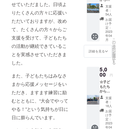
ん。
せていただました。日頃よ
お礼の
支援
メッ
簡単ではあ
者：
りたくさんの方々に応援い
セージ
54人
りますが、
☆
お届
ただいておりますが、改め
以下、チー
け予
定：
ム・保護者
て、たくさんの方々からご
2023
会を紹介さ
年04
支援を受けて、子どもたち
こ
月
せていただ
の
リ
の活動が継続できているこ
タ
きます。
ー
ン
詳細を見る
を
とを実感させていただきま
選
択
す
＜チームメ
した。
る
ンバー＞
5,0
14人（6年生
00
また、子どもたちはみなさ
円
7名、5年生4
☆子ど
まから応援メッセージをい
名、4年生2
もたち
からの
ただき、ますます練習に励
名、3年生1
お礼の
支援
名）
むとともに、“大会でやって
動画☆
者：
＋お礼
18人
やる！”という気持ちが日に
のメッ
＜スタッフ
お届
セージ
け予
日に膨らんでいます。
＞
定：
2023
コーチ3名、
年04