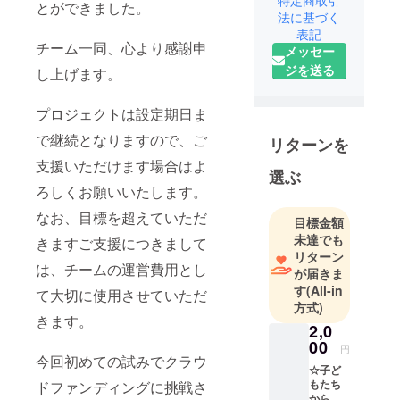
とができました。
法に基づく
名」保護者
表記
会の髙野と
チーム一同、心より感謝申
メッセー
申します。
ジを送る
し上げます。
本プロジェ
クトは保護
プロジェクトは設定期日ま
者会で立ち
上げさせて
で継続となりますので、ご
リターンを
いただいて
支援いただけます場合はよ
選ぶ
おります。
ろしくお願いいたします。
地域のス
ポーツクラ
なお、目標を超えていただ
目標金額
ブの保護者
未達でも
きますご支援につきまして
会のため、
リターン
は、チームの運営費用とし
が届きま
法人格も持
す
(All-in
ち合せてお
て大切に使用させていただ
方式)
りません
きます。
2,0
し、ホーム
00
円
ページがあ
今回初めての試みでクラウ
☆子ど
るわけでも
もたち
ドファンディングに挑戦さ
ありませ
からの