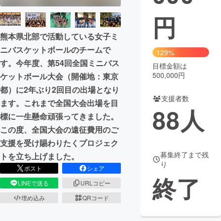
円
まちづくり・地域活性化
熊本県北部で活動している女子ミ
ニバスケットボールのチームで
CAMPFIRE for Social Good
CAMPFIRE Creation
129%
す。今年度、第54回全国ミニバス
CAMPFIREふるさと納税
machi-ya
コミュニティ
目標金額は
500,000円
ケットボール大会（開催地：東京
都）に2年ぶり2回目の出場となり
支援者数
ます。これまで全国大会出場を目
88
人
標に一生懸命頑張ってきました。
この度、全国大会の遠征費用のご
支援を受け賜わりたくプロジェク
募集終了まで残
トを立ち上げました。
り
ポスト
シェア
終了
LINEで送る
URLコピー
埋め込み
QRコード