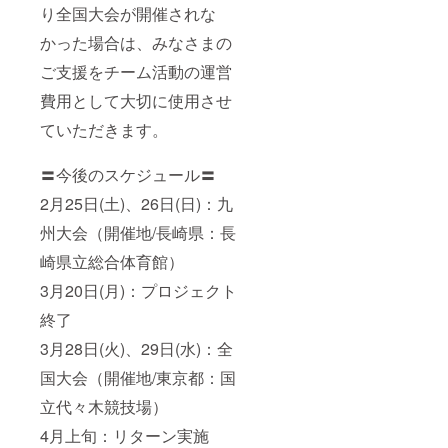
れるように
り全国大会が開催されな
頑張りま
かった場合は、みなさまの
す。
ご支援をチーム活動の運営
是非、私た
ちAC玉名を
費用として大切に使用させ
宜しくお願
ていただきます。
いいたしま
す。
〓今後のスケジュール〓
2月25日(土)、26日(日)：九
州大会（開催地/長崎県：長
崎県立総合体育館）
3月20日(月)：プロジェクト
終了
3月28日(火)、29日(水)：全
国大会（開催地/東京都：国
立代々木競技場）
4月上旬：リターン実施