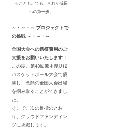
として成長
ることも。でも、それが成長
していくた
への第一歩。
めに、厳し
い指導のも
と耐えてき
～・～・～ プロジェクトで
ました。
の挑戦 ～・～・～
時には逃げ
出しそうな
全国大会への遠征費用のご
時も…。
支援をお願いいたします！
そのような
とき、チー
この度、第48回熊本県U12
ムメイトで
バスケットボール大会で優
励まし合
勝し、念願の全国大会出場
い、時には
お互い譲れ
を掴み取ることができまし
ないところ
た。
に衝突しな
そこで、次の目標のとお
がら、いく
つもの試練
り、クラウドファンディン
を乗り越え
グに挑戦します。
てきまし