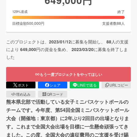
終了
129
%達成
目標金額
500,000
円
支援者数
88
人
このプロジェクトは、
2023/01/12
に募集を開始し、
88
人の支援
により
649,000
円の資金を集め、
2023/03/20
に募集を終了しま
した
もう一度プロジェクトをやってほしい
ポスト
シェア
LINEで送る
URLコピー
埋め込み
QRコード
熊本県北部で活動している女子ミニバスケットボールの
チームです。今年度、第54回全国ミニバスケットボール
大会（開催地：東京都）に2年ぶり2回目の出場となりま
す。これまで全国大会出場を目標に一生懸命頑張ってき
ました。この度、全国大会の遠征費用のご支援を受け賜