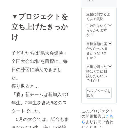
会 パート
くださ
い。
優勝
なお、
4月_杉本勝
▼プロジェクトを
支援に関するよ
移動着
くある質問
郎杯・スプ
へのプ
立ち上げたきっか
リント
手数料はいく
リングカッ
箇所は
らかかります
プ 準優勝
Ｔシャ
け
か？
4月_玉名い
ツ背面
腰あた
目標金額に届
ちごカップ
りの部
かなかった場
大会 優勝
分を想
子どもたちは”県大会優勝・
合どうなりま
定して
5月_大蛇山
すか？
全国大会出場”を目標に、毎
おりま
カップ
す。
支援で困った
日の練習に励んできまし
2024 優勝
時はどこに相
談したらいい
5月_やつし
た。
ですか？
ろトマト
振り返ると…
カップ 準
ヘルプページを
「春」
新チームは新加入の1
優勝
見る
7月_宮崎
年生、2年生を含め8名のス
カーフェ
タートでした。
このプロジェクト
リーカッ
の問題報告は
こち
5月の大会では、試合もま
プ 準優勝
ら
よりお問い合わ
7月_第50回
せください
まならない中、悔しい経験