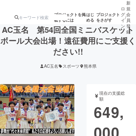
新
ロ
規
グ
会
プロジェクトを掲
はじ
プロジェクト
/
載するには
める
をさがす
イ
員
ン
登
AC玉名 第54回全国ミニバスケット
録
ボール大会出場！遠征費用にご支援く
ださい!!
人気のプロ
注目のリ
注目の新着プロ
募集終了が近いプ
もうすぐ公開
ジェクト
ターン
ジェクト
ロジェクト
されます
AC玉名
スポーツ
熊本県
アート・写真
音楽
現在の支援総
テクノロジー・ガジェット
ゲーム・サ
額
649,
映像・映画
書籍・雑誌
000
ビジネス・起業
チャレンジ