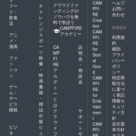
ト
CAM
ヘルプ
クラウドファ
フー
チ
PFI
お問い
ンディングの
ド・
ャ
RE
合わせ
ノウハウを無
飲食
レ
Crea
料で学ぼう
店
ン
tion
各種規定
CAMPFIRE
ジ
CAM
アカデミー
アニ
ス
利用規
PFI
メ・
ポ
約
RE
漫画
ー
CA
説
細則
for
ツ
MP
明
プライ
Soci
ファ
映
FI
会
バシー
al
ッ
像
RE
・
ポリ
Goo
ショ
・
ア
相
シー
d
ン
映
カ
談
特定商
CAM
画
デ
会
取引法
PFI
ゲー
書
ミ
に基づ
RE
ム・
籍
ー
く表記
for
サー
・
と
情報セ
Ente
ビス
雑
は
キュリ
rtain
開発
誌
ク
サ
ティ方
men
出
ラ
ポ
針
t
版
ウ
ー
反社基
CAM
ビジ
ビ
ド
ト
本方針
PFI
ネ
ュ
フ
サ
カスタ
RE