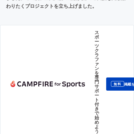
わりたくプロジェクトを立ち上げました。
ス
ポ
ー
ツ
ク
ラ
フ
ァ
ン
を
専
門
掲載
無料
サ
ポ
ー
ト
付
き
で
始
め
よ
う