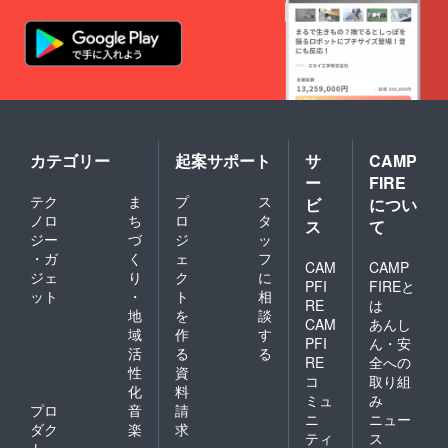
カテゴリー
起案サポート
サ
CAMP
ー
FIRE
テク
ま
プ
ス
ビ
につい
ノロ
ち
ロ
タ
ス
て
ジー
づ
ジ
ッ
・ガ
く
ェ
フ
CAM
CAMP
ジェ
り
ク
に
PFI
FIREと
ット
・
ト
相
RE
は
地
を
談
CAM
あんし
域
作
す
PFI
ん・安
活
る
る
RE
全への
性
資
コ
取り組
化
料
ミュ
み
プロ
音
請
ニ
ニュー
ダク
楽
求
ティ
ス