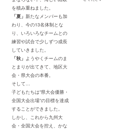
熊本学童オ
を積み重ねました。
リンピッ
「夏」
新たなメンバーも加
ク 準優勝
9月_ときめ
わり、今の13名体制とな
きカップ in
り、いろいろなチームとの
Fukuoka 準
練習や試合で少しずつ成長
優勝
11月_第56回
していきました。
マクドナル
「秋」
ようやくチームのま
ド全国ミニ
とまりが出てきて、地区大
バスケット
会・県大会の本番。
ボール大会
熊本予選
そして…
会 優勝
子どもたちは”県大会優勝・
全国大会出場”の目標を達成
＜エピソー
ド＞
することができました。
チームス
しかし、これから九州大
ローガン”拘
会・全国大会を控え、かな
る勇気、ぶ