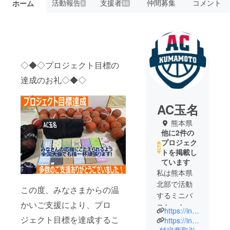
活動報告
支援者
仲間募集
コメント
ホーム
8
88
◇◆◇プロジェクト目標の
達成のお礼◇◆◇
AC玉名
熊本県
他に2件の
プロジェク
トを掲載し
ています
私は熊本県
北部で活動
この度、みなさまからの温
するミニバ
かいご支援により、プロ
スケット
https://instagram.com/actamana?igshid=MzRlODBiNWFlZA==
ボールクラ
ジェクト目標を達成するこ
https://instagram.com/acu.15?igshid=MzRlODBiNWFlZA==
ブ「AC玉
特定商取引