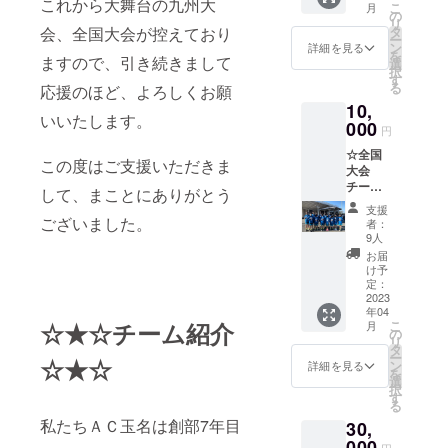
これから大舞台の九州大
トレーナー1
こ
月
の
リ
名
タ
会、全国大会が控えており
ー
ン
詳細を見る
を
ますので、引き続きまして
選
＜チームス
択
す
る
応援のほど、よろしくお願
ローガン＞
10,
拘る勇気 ブ
いいたします。
000
円
レない覚悟
☆全国
この度はご支援いただきま
大会
＜練習日＞
チーム
して、まことにありがとう
毎週火曜日
ダイ
支援
ジェス
ございました。
と土日祝日
者：
ト動画
9人
※月曜日及び
☆ ＋子
お届
どもた
水曜日〜金
け予
ちから
定：
曜日はコー
のお礼
2023
チが地域を
年04
のメッ
こ
☆★☆チーム紹介
月
セージ
の
対象に開催
リ
＆動画
タ
しているバ
ー
☆★☆
ン
詳細を見る
を
スケットス
選
択
す
クールに参
る
加していま
私たちＡＣ玉名は創部7年目
30,
000
す。
円