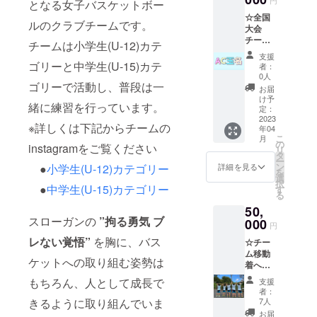
となる女子バスケットボー
☆全国
ルのクラブチームです。
＜過去3年間
大会
チーム
の成績＞
チームは小学生(U-12)カテ
ダイ
支援
2022年度 第
ジェス
ゴリーと中学生(U-15)カテ
者：
ト動画
43回U12九
0人
＆エン
ゴリーで活動し、普段は一
お届
州バスケッ
ドロー
け予
トボール大
緒に練習を行っています。
ルへの
定：
お名前
2023
会 3位
※詳しくは下記からチームの
年04
掲載☆
2022年度 第
こ
月
＋子ど
の
instagramをご覧ください
リ
56回マクド
もたち
タ
ー
からの
ン
詳細を見る
●
小学生(U-12)カテゴリー
ナルドミニ
を
お礼の
選
択
バスケット
メッ
●
中学生(U-15)カテゴリー
す
る
セージ
ボール大会
50,
＆動画
出場
スローガンの
”拘る勇気 ブ
※ご支援
000
円
2023年度 第
いただ
レない覚悟”
を胸に、バス
☆チー
きます
44回U12九
ム移動
際は、
ケットへの取り組む姿勢は
州バスケッ
着への
必ず備
支援者
トボール大
考欄に
もちろん、人として成長で
支援
名のプ
掲載を
者：
会出場
リント
希望さ
7人
きるように取り組んでいま
2024年度 第
☆ ＋子
れるお
お届