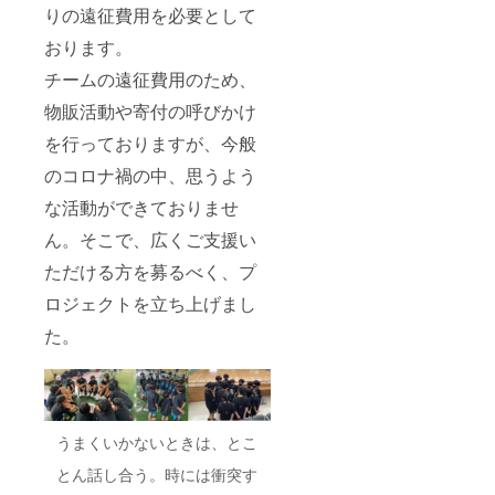
れない覚
りの遠征費用を必要として
悟”を胸に、
おります。
これまで全
チームの遠征費用のため、
国大会出場
を目指し、
物販活動や寄付の呼びかけ
チーム一丸
を行っておりますが、今般
となって取
のコロナ禍の中、思うよう
り組んでき
ました。
な活動ができておりませ
子どもたち
ん。そこで、広くご支援い
は純粋にバ
ただける方を募るべく、プ
スケットが
大好きで
ロジェクトを立ち上げまし
す。
た。
チームで
は、バス
ケットボー
ルに取り組
うまくいかないときは、とこ
む姿勢だけ
でなく、人
とん話し合う。時には衝突す