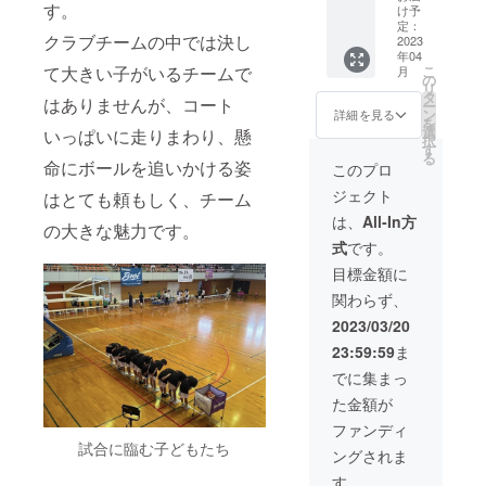
どもた
す。
名前を
56回マクド
け予
ちから
ご記入
定：
ナルド全国
クラブチームの中では決し
のお礼
2023
くださ
年04
ミニバス
のメッ
い。
こ
て大きい子がいるチームで
月
セージ
の
ケットボー
リ
＆動画
タ
はありませんが、コート
ー
ル大会出場
＋全国
ン
詳細を見る
を
大会
選
いっぱいに走りまわり、懸
択
チーム
す
＜今年度の
る
ダイ
命にボールを追いかける姿
このプロ
主な成績＞
ジェス
ジェクト
はとても頼もしく、チーム
ト動画
1月_GoTo
＆エン
は、
All-In方
Cup Next
の大きな魅力です。
ドロー
式
です。
Generations
ルへの
お名前
目標金額に
優勝
掲載 ※
3月_熊本県
関わらず、
ご支援
いただ
北部ブロッ
2023/03/20
きます
ク 新人戦
23:59:59
ま
際は、
準優勝
必ず備
でに集まっ
考欄に
4月_ぼたや
た金額が
掲載を
ま杯ミニバ
希望さ
ファンディ
スケット
れるお
試合に臨む子どもたち
ングされま
名前を
ボール大
ご記入
す。