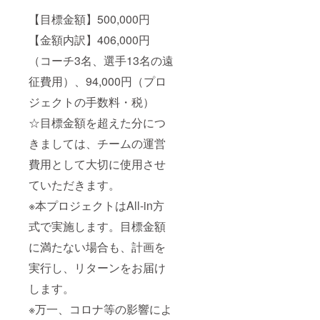
た。
【目標金額】500,000円
全国大会ま
【金額内訳】406,000円
で残り僅か
ですが、ま
（コーチ3名、選手13名の遠
だまだ成長
征費用）、94,000円（プロ
真っ只中で
ジェクトの手数料・税）
す。
全国という
☆目標金額を超えた分につ
大舞台で存
きましては、チームの運営
分に力を発
費用として大切に使用させ
揮できるよ
うに、1日1
ていただきます。
日を大切に
※本プロジェクトはAll-in方
過ごすとと
式で実施します。目標金額
もに、皆さ
に満たない場合も、計画を
まから応援
していただ
実行し、リターンをお届け
けるような
します。
魅力的な
※万一、コロナ等の影響によ
チームにな