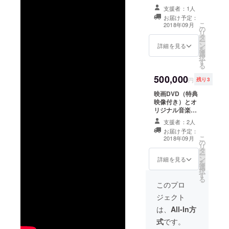
CD「 ２０セッ
支援者：1人
ト 」リター
お届け予定：
ン！！ ＋エンド
こ
2018年09月
の
ロールは単独、
リ
タ
前後スペースを
ー
ン
とります。 ＋上
詳細を見る
を
選
映会特別席と
択
す
「舞台挨拶
る
権！」（会場に
500,000
おこしいただけ
円
残り3
たら…） ＋
映画DVD（特典
ディレクターか
映像付き）とオ
ら直筆お礼状！
リジナル音楽CD
のパッケージに
支援者：2人
「スペシャルサ
お届け予定：
ポーター」とし
こ
2018年09月
の
てお名前・企業
リ
タ
名記載！！！
ー
ン
（※村への寄贈作
詳細を見る
を
選
品となるため、
択
す
反社会勢力組織
る
に関わるもの
このプロ
や、公序良俗に
ジェクト
照らして掲載が
難しいと判断さ
は、
All-In方
れた場合は、お
式
です。
断りする場合が