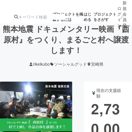
新
ロ
規
グ
会
プロジェクトを掲
はじ
プロジェクト
/
載するには
める
をさがす
イ
員
ン
登
熊本地震 ドキュメンタリー映画『西
録
原村』をつくり、まるごと村へ譲渡
します！
人気のプロ
注目のリ
注目の新着プロ
募集終了が近いプ
もうすぐ公開
ジェクト
ターン
ジェクト
ロジェクト
されます
rikeikubo
ソーシャルグッド
宮崎県
アート・写真
音楽
現在の支援総
テクノロジー・ガジェット
ゲーム・サ
額
2,73
映像・映画
書籍・雑誌
0,00
ビジネス・起業
チャレンジ