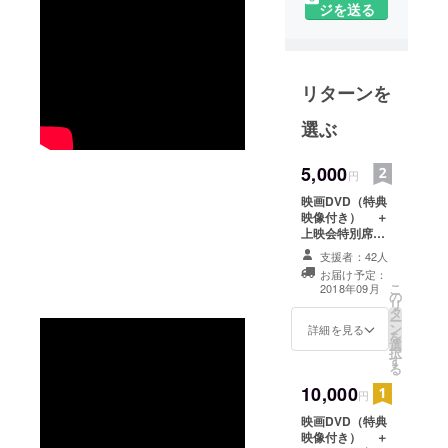
イシア代表
ジを送る
2016年暮れ
から熊本地
震の被災
リターンを
地・西原村
の取材・撮
選ぶ
影をつづけ
ている。鹿
5,000
円
児島市生ま
映画DVD（特典
れ 宮崎市在
映像付き） ＋
住91年熊本
上映会特別席
市で映像の
（会場におこし
支援者：42人
いただけた
仕事に関わ
お届け予定：
ら…） ＋ディレ
こ
2018年09月
り始めた。
の
クターから御礼
リ
タ
のメール
ー
ン
詳細を見る
を
選
択
す
る
10,000
円
映画DVD（特典
映像付き） ＋