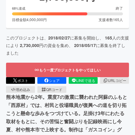
終了
68
%達成
目標金額
4,000,000
円
支援者数
165
人
このプロジェクトは、
2018/02/27
に募集を開始し、
165
人の支援
により
2,730,000
円の資金を集め、
2018/05/17
に募集を終了し
ました
もう一度プロジェクトをやってほしい
ポスト
シェア
LINEで送る
URLコピー
埋め込み
QRコード
熊本地震から2年。震度7の激震に襲われた阿蘇のふもと
「西原村」では、村民と役場職員が復興への道を切り拓
こうと懸命な歩みをつづけている。足掛け3年にわたる
取材をもとに、その苦悩と奮闘ぶりを記録映画にし今
夏、村や熊本市で上映する。制作は「ガスコイン」グ