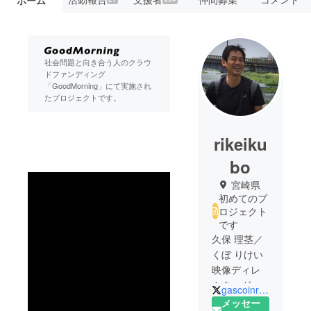
社会問題と向き合う人のクラウ
ドファンディング
「GoodMorning」にて実施され
たプロジェクトです。
rikeiku
bo
宮崎県
初めてのプ
ロジェクト
です
久保 理茎／
くぼ りけい
映像ディレ
クターガス
gascoinradio
コイン・エ
メッセー