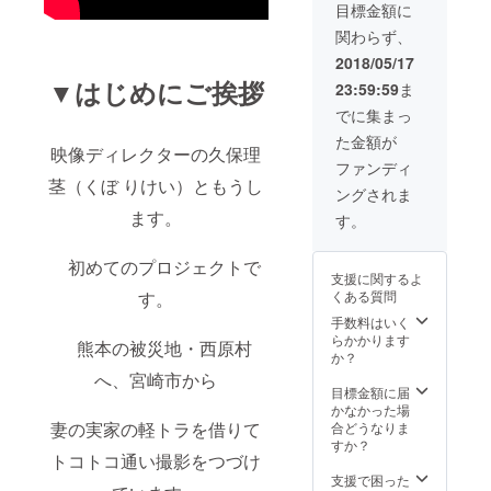
あります） ＋上
目標金額に
記DVDとCD 「
関わらず、
１００セット 」
リターン ！！
2018/05/17
＋エンドロール
▼はじめにご挨拶
23:59:59
ま
は単独、相応の
スペースをとり
でに集まっ
ます。 ＋上映会
た金額が
特別席と「舞台
映像ディレクターの久保理
挨拶権！」（会
ファンディ
場におこしいた
茎（くぼ りけい）ともうし
ングされま
だけたら…） ＋
ます。
ディレクターか
す。
ら直筆のお礼
状！
初めてのプロジェクトで
支援に関するよ
くある質問
す。
手数料はいく
らかかります
熊本の被災地・西原村
か？
へ、宮崎市から
目標金額に届
かなかった場
妻の実家の軽トラを借りて
合どうなりま
すか？
トコトコ通い撮影をつづけ
支援で困った