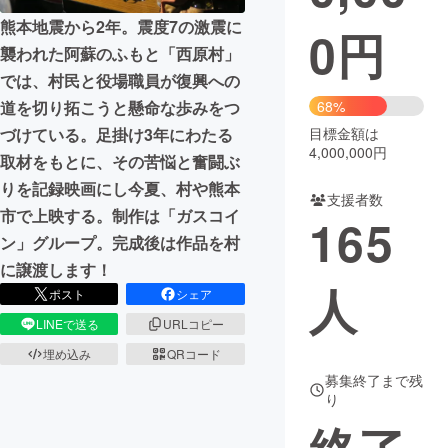
熊本地震から2年。震度7の激震に
0
円
まちづくり・地域活性化
襲われた阿蘇のふもと「西原村」
では、村民と役場職員が復興への
CAMPFIRE for Social Good
CAMPFIRE Creation
道を切り拓こうと懸命な歩みをつ
68%
CAMPFIREふるさと納税
machi-ya
コミュニティ
づけている。足掛け3年にわたる
目標金額は
4,000,000円
取材をもとに、その苦悩と奮闘ぶ
りを記録映画にし今夏、村や熊本
支援者数
市で上映する。制作は「ガスコイ
165
ン」グループ。完成後は作品を村
に譲渡します！
人
ポスト
シェア
LINEで送る
URLコピー
埋め込み
QRコード
募集終了まで残
り