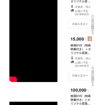
オリジナル音楽
CD！ ＋エン
支援者：92人
ドロールにお名
お届け予定：
前記載！（メー
こ
2018年09月
の
ルにてお名前を
リ
タ
お教えくださ
ー
ン
い） ＋上映会特
詳細を見る
を
選
別席（会場にお
択
す
こしいただけた
る
ら…） ＋ディレ
15,000
クターから御礼
円
のメール
映画DVD（特典
映像付き） ＋オ
リジナル音楽
CD！ ＋エン
支援者：28人
ドロールにお名
お届け予定：
前記載！（メー
こ
2018年09月
の
ルでお名前お教
リ
タ
えください） ＋
ー
ン
上映会特別席と
詳細を見る
を
選
「舞台挨拶
択
す
権！」（会場に
る
おこしいただけ
100,000
たら…） ＋
円
ディレクターか
映画DVD（特典
ら「直筆」の御
映像付き）とオ
礼状！
リジナル音楽