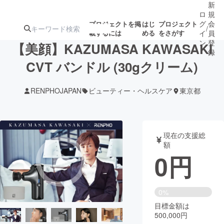
新
ロ
規
グ
会
プロジェクトを掲
はじ
プロジェクト
/
載するには
める
をさがす
イ
員
ン
登
【美顔】KAZUMASA KAWASAKI
録
CVT バンドル (30gクリーム)
人気のプロ
注目のリ
注目の新着プロ
募集終了が近いプ
もうすぐ公開
RENPHOJAPAN
ビューティー・ヘルスケア
東京都
ジェクト
ターン
ジェクト
ロジェクト
されます
アート・写真
音楽
現在の支援総
額
0
円
テクノロジー・ガジェット
ゲーム・サ
映像・映画
書籍・雑誌
0%
目標金額は
500,000円
ビジネス・起業
チャレンジ