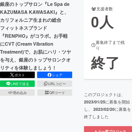
銀座のトップサロン『Le Spa de
支援者数
まちづくり・地域活性化
KAZUMASA KAWASAKI』と、
0
人
カリフォルニア生まれの総合
フィットネスブランド
CAMPFIRE for Social Good
CAMPFIRE Creation
『RENPHO』がコラボ。お手軽
CAMPFIREふるさと納税
machi-ya
コミュニティ
募集終了まで残
にCVT (Cream Vibration
り
Treatment)で、お肌にハリ・ツヤ
終了
を与え、銀座のトップサロンクオ
リティを体験しましょう！
ポスト
シェア
LINEで送る
URLコピー
埋め込み
QRコード
このプロジェクトは、
2023/01/25
に募集を開始
し、
2023/02/20
に募集を
終了しました
もう一度プロジェク