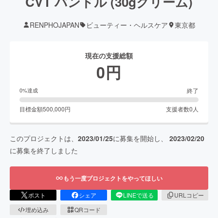
CVT バンドル (30gクリーム)
RENPHOJAPAN
ビューティー・ヘルスケア
東京都
現在の支援総額
0
円
終了
0
%達成
目標金額
500,000
円
支援者数
0
人
このプロジェクトは、
2023/01/25
に募集を開始し、
2023/02/20
に募集を終了しました
もう一度プロジェクトをやってほしい
ポスト
シェア
LINEで送る
URLコピー
埋め込み
QRコード