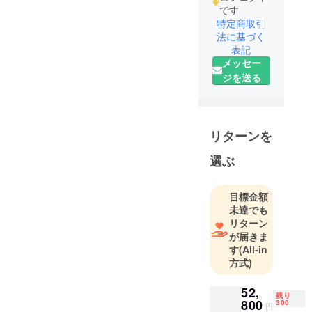
です
特定商取引
法に基づく
表記
メッセー
ジを送る
リターンを
選ぶ
目標金額
未達でも
リターン
が届きま
す
(All-in
方式)
52,
残り
800
300
円