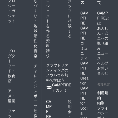
ノロ
ち
ロ
タ
ス
て
ジー
づ
ジ
ッ
・ガ
く
ェ
フ
CAM
CAMP
ジェ
り
ク
に
PFI
FIREと
ット
・
ト
相
RE
は
地
を
談
CAM
あんし
域
作
す
PFI
ん・安
活
る
る
RE
全への
性
資
コ
取り組
化
料
ミュ
み
プロ
音
請
ニ
ニュー
ダク
楽
求
ティ
ス
ト
CAM
ヘルプ
クラウドファ
フー
チ
PFI
お問い
ンディングの
ド・
ャ
RE
合わせ
ノウハウを無
飲食
レ
Crea
料で学ぼう
店
ン
tion
各種規定
CAMPFIRE
ジ
CAM
アカデミー
アニ
ス
利用規
PFI
メ・
ポ
約
RE
漫画
ー
CA
説
細則
for
ツ
MP
明
プライ
Soci
ファ
映
FI
会
バシー
al
ッ
像
RE
・
ポリ