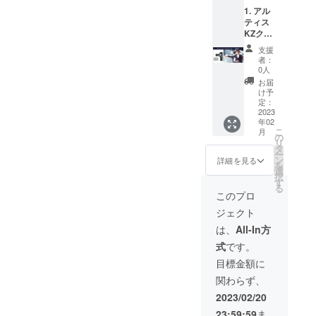
1. アル
ティス
KZク
リーム
支援
(30g) 2.
者：
CVTマ
0人
シーン
お届
by
け予
RENPH
定：
O
2023
年02
こ
月
の
リ
タ
ー
ン
詳細を見る
を
選
択
す
る
このプロ
ジェクト
は、
All-In方
式
です。
目標金額に
関わらず、
2023/02/20
23:59:59
ま