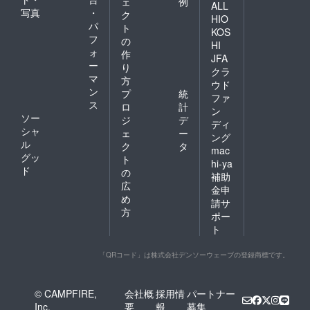
ェ
例
ALL
写真
・
ク
HIO
パ
ト
KOS
フ
の
HI
ォ
作
JFA
ー
り
クラ
マ
方
ウド
ン
プ
統
ファ
ス
ロ
計
ン
ソー
ジ
デ
ディ
シャ
ェ
ー
ング
ル
ク
タ
mac
グッ
ト
hi-ya
ド
の
補助
広
金申
め
請サ
方
ポー
ト
「QRコード」は株式会社デンソーウェーブの登録商標です。
© CAMPFIRE,
会社概
採用情
パートナー
Inc.
要
報
募集