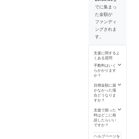
でに集まっ
た金額が
ファンディ
ングされま
す。
支援に関するよ
くある質問
手数料はいく
らかかります
か？
目標金額に届
かなかった場
合どうなりま
すか？
支援で困った
時はどこに相
談したらいい
ですか？
ヘルプページを