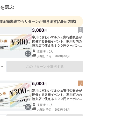
を選ぶ
標金額未達でもリターンが届きます
(All-in方式)
3,000
円
寒川にぎわいマルシェ実行委員会が
開催する各種イベント、寒川町内の
協力店で使える３００円クーポン券
（1枚）。※お買い物だけでなく、出
支援者：0人
店者の方も出店料としてご利用いた
お届け予定：2023年03月
だけます。 有効期限：2023年12月
31日
このリターンを選択する
る
5,000
円
寒川にぎわいマルシェ実行委員会が
開催する各種イベント、寒川町内の
協力店で使える３００円クーポン券
（２枚）。※お買い物だけでなく、
支援者：0人
出店者の方も出店料としてご利用い
お届け予定：2023年03月
ただけます。 有効期限：2023年12
月31日