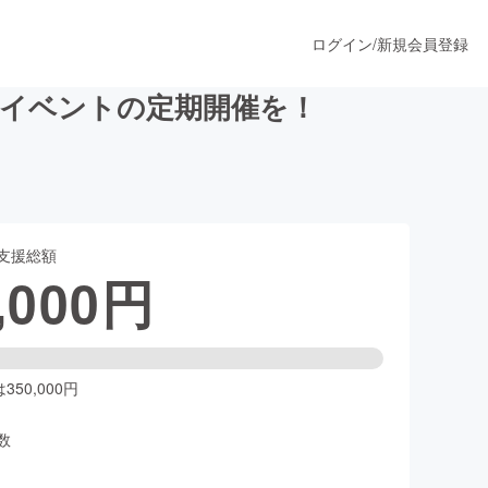
ログイン
/
新規会員登録
・イベントの定期開催を！
うすぐ公開されます
支援総額
プロダクト
,000
円
ファッション
スポーツ
50,000円
数
ア
ソーシャルグッド
人