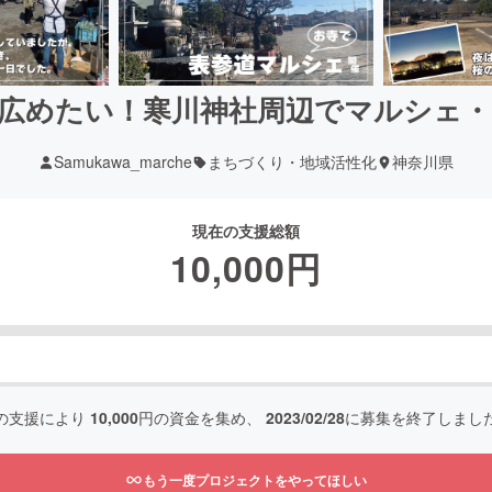
広めたい！寒川神社周辺でマルシェ
Samukawa_marche
まちづくり・地域活性化
神奈川県
現在の支援総額
10,000
円
の支援により
10,000
円の資金を集め、
2023/02/28
に募集を終了しまし
もう一度プロジェクトをやってほしい