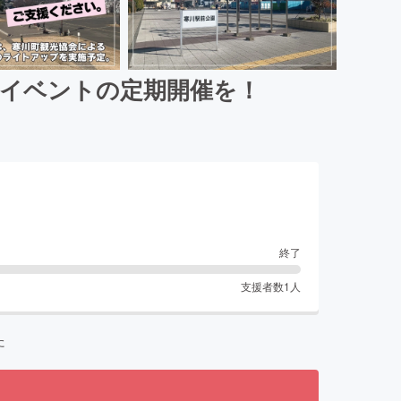
・イベントの定期開催を！
終了
支援者数
1
人
た