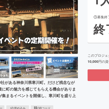
募集終
CAMPFIRE for Social Good
CAMPFIRE Creation
終
CAMPFIREふるさと納税
machi-ya
コミュニティ
このプロジェ
10,000
円の資
神社がある神奈川県寒川町。だけど残念なが
後に町の魅力を感じてもらえる機会がありま
が集まるイベントを開催し、寒川町を盛り上
ピー
埋め込み
QRコード