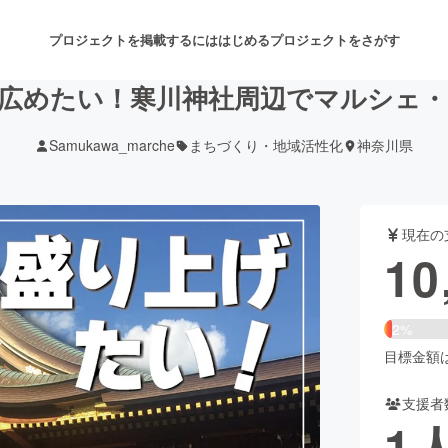
プロジェクトを掲載するには
はじめる
プロジェクトをさがす
広めたい！寒川神社周辺でマルシェ
Samukawa_marche
まちづくり・地域活性化
神奈川県
注目のリターン
注目の新着プロジェクト
募集終了が近いプロジェクト
も
現在の
音楽
舞台・パフォーマンス
10
ゲーム・サービス開発
フード・飲食店
2%
書籍・雑誌出版
アニメ・漫画
目標金額は3
支援者
チャレンジ
ビューティー・ヘルスケ
1