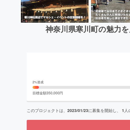
神奈川県寒川町の魅力を
2
%達成
目標金額
350,000
円
このプロジェクトは、
2023/01/23
に募集を開始し、
1
人