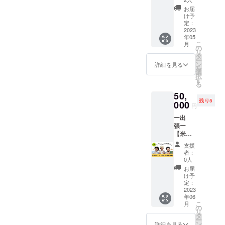
日)27(
日) 午後
ン、玄
ン、
容＞ 丸
ム4個
クール
（定員6
のお話
土)28(
から ※3
お届
米、シ
チョコ
パン6個
×18セッ
便にて
名）】
を聞い
日) ＜6
け予
人以上
ナモン
からお
四角パ
ト ◆
お届け
米粉を
て、美
定：
月＞
で開催
レーズ
好きな
ン2本
シュー
いたし
使った
2023
味しい
3(土)4(
■店舗情
ン、
組み合
◆丸パ
クリー
年05
ます。
パンま
パンま
日)10(
報■ コ
チョコ
わせを
ンは、
こ
ムは ・
月
※送料込
たはピ
たはピ
の
土)11(
メコノ
からお
お選び
プレー
リ
プレー
みのお
ザ作り
ザが作
タ
日)17(
トリコ
好きな
いただ
ン、玄
ー
ン4個
値段で
をして
れま
ン
土)18(
詳細を見る
営業時
組み合
けま
米、シ
を
・ココ
す。
みませ
す。
選
日)24(
間：
わせを
す。 ②
ナモン
択
ア4個
んか？
作った
す
土)25(
10:00～
お選び
パンだ
レーズ
る
・抹茶4
貸切な
あとは
日) ＜7
20:00
いただ
けAセッ
ン、
個 のな
50,
ので気
出来立
月＞
定休
けま
ト ＜ひ
チョコ
かから
残り5
兼ねな
000
ての試
1(土)2(
日：日
円
す。 ③
と月ご
からお
お好き
く、お
食タイ
日)8(土)
曜日 住
パンだ
とのお
好きな
な組み
ー出
楽しみ
ム。さ
9(日)15(
所：大
けBセッ
届け内
組み合
合わせ
張ー
いただ
らに飲
土)16(
阪府大
ト ＜ひ
容＞ 丸
わせを
をお選
【米粉
けま
み物、
日)22(
阪市淀
と月ご
パン12
お選び
びいた
でパン
す。 グ
パンの
土)23(
川区十
支援
とのお
個 ◆丸
いただ
だけま
orピザ
ルテン
お土産
日)29(
者：
三東3丁
届け内
パン
けま
す。 ※
教室
フリー
つきで
0人
土)30(
目7-4 第
容＞ 丸
は、プ
す。 ④
冷蔵
（定員
のお話
す。 開
日) 午後
お届
1アサヒ
パン6個
レー
シュー
クール
10
を聞い
催日
け予
から ※3
マン
四角パ
ン、玄
クリー
便にて
名）】
て、美
定：
時： ＜
人以上
ション
ン2本
米、シ
ムセッ
お届け
ご指定
2023
味しい
5月＞
で開催
105号 ※
◆丸パ
ナモン
ト ＜ひ
いたし
年06
場所に
パンま
5/13(土)
■店舗情
所要時
ンは、
レーズ
こ
と月ご
月
ます。
お伺い
たはピ
の
14(日)2
報■ コ
間は約
プレー
ン、
リ
とのお
※送料込
して、
ザが作
タ
0(土)21(
メコノ
120分で
ン、玄
チョコ
ー
届け内
みのお
パンor
れま
ン
日)27(
詳細を見る