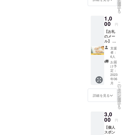
トリコ
す。 ※
米、シ
からお
を
容＞
値段で
ピザ教
す。
選
土)28(
営業時
日時等
ナモン
好きな
択
シュー
す。
室を開
作った
す
日) ＜6
間：
詳細は
レーズ
組み合
る
クリー
催しま
あとは
月＞
10:00～
メール
ン、
わせを
ム4個
1,0
す。 グ
出来立
3(土)4(
20:00
にて調
チョコ
お選び
×10セッ
ルテン
00
ての試
日)10(
定休
円
整いた
からお
いただ
ト ◆
フリー
食タイ
土)11(
日：日
しま
好きな
けま
シュー
【お礼
のお話
ム。さ
日)17(
曜日 住
す。
組み合
す。 ③
クリー
のメー
を聞い
らに飲
土)18(
所：大
わせを
パンだ
ムは ・
ル】 コ
て、美
み物、
日)24(
阪府大
お選び
けBセッ
プレー
メコノ
味しい
パンの
土)25(
阪市淀
支援
いただ
ト ＜ひ
ン4個
トリコ
パンま
お土産
日) ＜7
者：
川区十
けま
と月ご
・ココ
をただ
たはピ
つきで
6人
月＞
三東3丁
す。 ④
とのお
ア4個
ただ応
ザが作
す。 開
1(土)2(
お届
目7-4 第
シュー
届け内
・抹茶4
援した
れま
催日
け予
日)8(土)
1アサヒ
クリー
容＞ 丸
個 のな
い人向
す。
定：
時： ＜
9(日)15(
マン
ムセッ
パン6個
かから
けのリ
2023
作った
5月＞
土)16(
ション
ト ＜ひ
四角パ
お好き
年06
ターン
あとは
5/13(土)
日)22(
105号 ※
こ
と月ご
ン2本
月
な組み
です。
出来立
の
14(日)2
土)23(
所要時
リ
とのお
◆丸パ
合わせ
代表 伊
ての試
タ
0(土)21(
日)29(
間は約
ー
届け内
ンは、
をお選
藤幸弘
食タイ
ン
日)27(
詳細を見る
土)30(
120分で
を
容＞
プレー
びいた
から熱
ム。さ
選
土)28(
日)
す。 ※
択
シュー
ン、玄
だけま
いお礼
らにパ
す
日) ＜6
13:00～
日時等
る
クリー
米、シ
す。 ※
のメー
ンのお
月＞
16:00ま
詳細は
ム4個
ナモン
月ごと
3,0
ルをお
土産つ
3(土)4(
たは
メール
×10セッ
レーズ
に種類
送りさ
00
きで
日)10(
19:00～
円
にて調
ト ◆
ン、
をお選
せてい
す。 お
土)11(
22:00 ■
整いた
シュー
チョコ
びいた
【個人
ただき
友達同
日)17(
店舗情
しま
クリー
からお
だけま
スポン
ます。
士で
土)18(
報■ コ