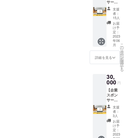
す。
ムは ・
好きな
す。 ※
サー】
なお、
も、お
日)24(
メコノ
プレー
組み合
まとめ
コメコ
支援時
子様と
土)25(
トリコ
支援
ン4個
わせを
て1回の
ノトリ
に上乗
一緒に
日) ＜7
者：
営業時
・ココ
お選び
お届け
コの個
せ支援
ファミ
15人
月＞
間：
ア4個
いただ
の場合
人スポ
が可能
リーで
1(土)2(
お届
10:00～
・抹茶4
けま
は、ひ
ンサー
です。
も、地
け予
日)8(土)
20:00
個 のな
す。 ④
と月ご
になれ
応援の
定：
域のイ
9(日)15(
定休
かから
シュー
とのお
る権利
2023
気持ち
ベント
土)16(
日：日
お好き
クリー
年06
届け内
です。
の上乗
や福利
日)22(
曜日 住
こ
月
な組み
ムセッ
容×6
コメコ
せ、大
の
厚生で
土)23(
所：大
リ
合わせ
ト ＜ひ
セット
ノトリ
歓迎で
タ
も、
日)29(
阪府大
ー
をお選
と月ご
をお送
コの
す！
ン
様々な
詳細を見る
土)30(
阪市淀
を
びいた
とのお
りいた
HP（
選
シチュ
日)
川区十
択
だけま
届け内
しま
https://
す
エー
13:00～
三東3丁
る
す。 ※
容＞
す。 ※
comec
ション
16:00ま
目7-4 第
月ごと
シュー
30,
冷蔵
onotori
にご対
たは
1アサヒ
に種類
クリー
クール
co.stor
000
応いた
19:00～
円
マン
をお選
ム4個
便にて
es.jp/ ）
しま
22:00 ■
ション
びいた
×10セッ
【企業
お届け
に支援
す。 ※
店舗情
105号 ※
だけま
ト ◆
スポン
いたし
者とし
調理可
報■ コ
所要時
す。 ※
シュー
サー】
ます。
てお名
能な場
メコノ
間は約
まとめ
クリー
コメコ
※送料込
前を掲
所を別
トリコ
支援
180分で
て1回の
ムは ・
ノトリ
みのお
載させ
途ご用
者：
営業時
す。 ※
お届け
プレー
コの企
値段で
ていた
3人
意くだ
間：
日時等
の場合
ン4個
業スポ
す。
だきま
さい。
お届
10:00～
詳細は
は、ひ
・ココ
ンサー
す。 あ
け予
※会場ま
20:00
メール
と月ご
ア4個
になれ
なたの
定：
での旅
定休
にて調
とのお
・抹茶4
る権利
2023
お名前
費交通
日：日
整いた