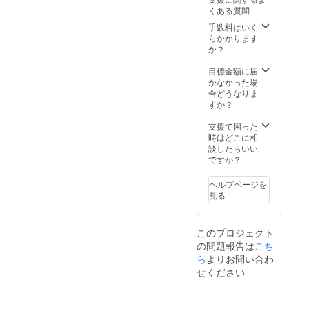
す。 ※
欄に掲
くある質問
冷蔵
載する
クール
企業名
手数料はいく
便にて
を必ず
らかかります
お届け
ご記入
か？
いたし
くださ
ます。
い。 ※
目標金額に届
※送料込
ネット
かなかった場
みのお
ワーク
合どうなりま
値段で
販売や
すか？
す。
企業イ
メージ
支援で困った
が相違
時はどこに相
する場
談したらいい
合等、
ですか？
掲載を
お断り
ヘルプページを
させて
見る
いただ
く場合
があり
このプロジェクト
ます。
の問題報告は
こち
お断り
させて
ら
よりお問い合わ
いただ
せください
いた場
合にお
いても