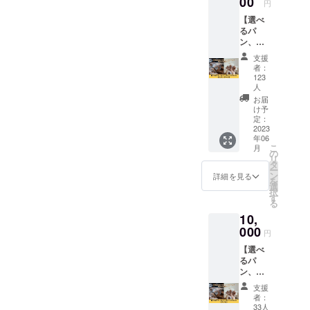
00
子様も安心
円
して食べら
【選べ
るパ
れる
ン、
シンプルで
シュー
支援
クリー
美味しい体
者：
ムセッ
123
が喜ぶ米粉
ト《ス
人
パン♡
タン
お届
ダー
け予
ド》】
定：
2023
3,800円
年06
分のパ
こ
月
ンや
の
リ
シュー
タ
ー
クリー
ン
詳細を見る
を
ムをお
選
択
礼の直
す
る
筆メッ
10,
セージ
000
(美味し
円
く食べ
【選べ
るアイ
るパ
デアも
ン、
紹介)を
シュー
添えて
支援
クリー
お届け
者：
ムセッ
しま
33人