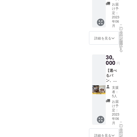
ト《ダ
す。
お届
ブ
(クール
け予
ル》】
定：
便送料
9,300円
2023
1200円
年06
分のパ
込) 以下
こ
月
ンや
の
の4種類
リ
シュー
タ
のセッ
ー
クリー
ン
トの中
詳細を見る
を
ムをお
選
からお
択
届けし
す
好きな
る
ます。
セット
30,
送料
をお選
（クー
000
びいた
円
ル便
だけま
【選べ
1200
す。 ①
るパ
円）込
パン＋
ン、
みなの
シュー
シュー
で、500
クリー
支援
クリー
円分お
ムセッ
者：
ムセッ
得にな
5人
ト ＜お
ト《ま
りま
届け内
お届
んぷく
す。 以
け予
容＞
満
下の4種
定：
シュー
足》】
2023
類の
クリー
年06
半年
セット
ム4個×6
こ
月
間、パ
の中か
の
セット
リ
ンや
らお好
タ
丸パン3
ー
シュー
きな
ン
詳細を見る
個 ◆