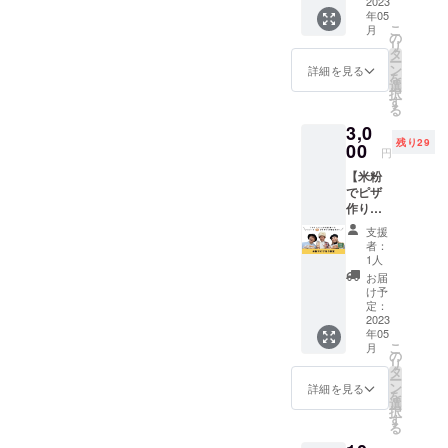
作って
2023
届け内
かをお
お好き
けAセッ
けま
年05
みませ
容＞
選びい
な組み
ト ＜お
す。 ③
こ
月
んか？
シュー
ただけ
の
合わせ
届け内
パンだ
リ
グルテ
クリー
ます。
タ
をお選
容＞ 丸
けBセッ
ー
ンフ
ム4個×6
以下の4
ン
びいた
詳細を見る
パン23
ト ＜お
を
リーの
セット
種類の
選
だけま
個 ◆丸
届け内
択
お話を
丸パン6
セット
す
す。 ◆
パン
容＞ 丸
る
聞い
個 四角
の中か
丸パン
は、プ
パン5個
3,0
て、ヘ
パン1本
らお好
は、プ
レー
四角パ
残り29
ルシー
00
◆
きな
レー
ン、玄
円
ン2本
なパン
シュー
セット
ン、玄
米、シ
◆丸パ
【米粉
作りを
クリー
をお選
米、シ
ナモン
ンは、
でピザ
体験出
ムは ・
びくだ
ナモン
レーズ
プレー
作り教
来ま
プレー
さい。
レーズ
ン、
ン、玄
室】 ま
す。
ン4個
①パン
ン、
チョコ
支援
米、シ
だまだ
作った
・ココ
＋
チョコ
者：
からお
ナモン
珍しい
あと
ア4個
シュー
1人
からお
好きな
レーズ
米粉の
は、出
・抹茶4
クリー
好きな
お届
組み合
ン、
ピザを
来立て
個 のな
ムセッ
け予
組み合
わせを
チョコ
自分で
パンの
定：
かから
ト ＜ひ
わせを
お選び
からお
作って
2023
試食あ
お好き
と月ご
お選び
いただ
好きな
年05
みませ
り。自
な組み
とのお
いただ
けま
こ
組み合
月
んか？
分で
の
合わせ
届け内
けま
す。 ③
リ
わせを
グルテ
作った
タ
をお選
容＞
す。 ②
パンだ
ー
お選び
ンフ
米粉パ
ン
びいた
シュー
詳細を見る
パンだ
けBセッ
を
いただ
リーの
ンのお
選
だけま
クリー
けAセッ
ト ＜お
択
けま
お話を
味は格
す
す。 ◆
ム4個×6
ト ＜ひ
届け内
る
す。 ④
聞い
別です
丸パン
セット
と月ご
容＞ 丸
シュー