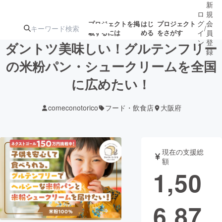
新
ロ
規
グ
会
プロジェクトを掲
はじ
プロジェクト
/
載するには
める
をさがす
イ
員
ン
登
ダントツ美味しい！グルテンフリー
録
の米粉パン・シュークリームを全国
に広めたい！
人気のプロ
注目のリ
注目の新着プロ
募集終了が近いプ
もうすぐ公開
ジェクト
ターン
ジェクト
ロジェクト
されます
comeconotorico
フード・飲食店
大阪府
アート・写真
音楽
現在の支援総
テクノロジー・ガジェット
ゲーム・サ
額
1,50
映像・映画
書籍・雑誌
6,87
ビジネス・起業
チャレンジ