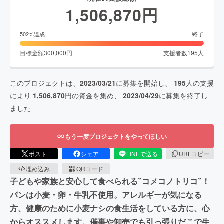
1,506,870
円
終了
502
%達成
目標金額
300,000
円
支援者数
195
人
このプロジェクトは、
2023/03/21
に募集を開始し、
195
人の支援
により
1,506,870
円の資金を集め、
2023/04/29
に募集を終了し
ました
もう一度プロジェクトをやってほしい
ポスト
シェア
LINEで送る
URLコピー
埋め込み
QRコード
子どもや家族と安心して食べられる”コメコノトリコ”！
パンは小麦・卵・牛乳不使用。アレルギーが気になる
方、健康のために小麦ナシの食生活をしている方に、心
からオススメします。催事や卸売でも引っ張りだこで生