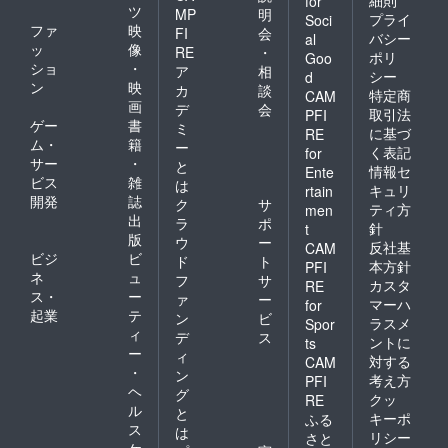
for
ツ
MP
明
プライ
Soci
ファ
映
FI
会
バシー
al
ッ
像
RE
・
ポリ
Goo
ショ
・
ア
相
シー
d
ン
映
カ
談
特定商
CAM
画
デ
会
取引法
PFI
ゲー
書
ミ
に基づ
RE
ム・
籍
ー
く表記
for
サー
・
と
情報セ
Ente
ビス
雑
は
キュリ
rtain
開発
誌
ク
サ
ティ方
men
出
ラ
ポ
針
t
版
ウ
ー
反社基
CAM
ビジ
ビ
ド
ト
本方針
PFI
ネ
ュ
フ
サ
カスタ
RE
ス・
ー
ァ
ー
マーハ
for
起業
テ
ン
ビ
ラスメ
Spor
ィ
デ
ス
ントに
ts
ー
ィ
対する
CAM
・
ン
考え方
PFI
ヘ
グ
クッ
RE
ル
と
キーポ
ふる
ス
は
リシー
さと
ケ