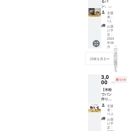
回(1年
るパ
①パン
・抹茶4
組み合
間)、ま
ン、
＋
個 のな
わせを
たはま
シュー
シュー
かから
お選び
支援
とめて1
クリー
クリー
お好き
者：
いただ
回、の
ムセッ
ムセッ
な組み
1人
けま
どちら
ト《ス
ト ＜ひ
合わせ
お届
す。 ②
かをお
ペシャ
と月ご
をお選
け予
パンだ
選びい
ルまん
とのお
定：
びいた
けAセッ
ただけ
ぷ
2023
届け内
だけま
ト ＜お
年06
ます。
く》】
容＞
す。 ◆
届け内
こ
月
以下の4
2年間、
シュー
の
丸パン
容＞ 丸
リ
種類の
パンや
クリー
タ
は、プ
パン10
ー
セット
シュー
ム4個×6
ン
レー
詳細を見る
個 ◆丸
を
の中か
クリー
セット
選
ン、玄
パン
択
らお好
ムをお
丸パン6
す
米、シ
は、プ
る
きな
届けし
個 四角
ナモン
レー
3,0
セット
ます。
パン1本
レーズ
ン、玄
残り19
をお選
お届け
00
◆
ン、
円
米、シ
びくだ
方法
シュー
チョコ
ナモン
【米粉
さい。
は、ひ
クリー
からお
レーズ
でパン
①パン
と月ご
ムは ・
好きな
ン、
作り教
＋
との24
プレー
組み合
チョコ
室】 ふ
シュー
回(2年
ン4個
わせを
支援
からお
わふわ
クリー
間)、ま
・ココ
お選び
者：
好きな
美味し
ムセッ
たはま
ア4個
11人
いただ
組み合
い米粉
ト ＜ひ
とめて1
・抹茶4
けま
お届
わせを
パンを
と月ご
回、の
個 のな
け予
す。 ②
お選び
自分で
とのお
どちら
定：
かから
パンだ
いただ