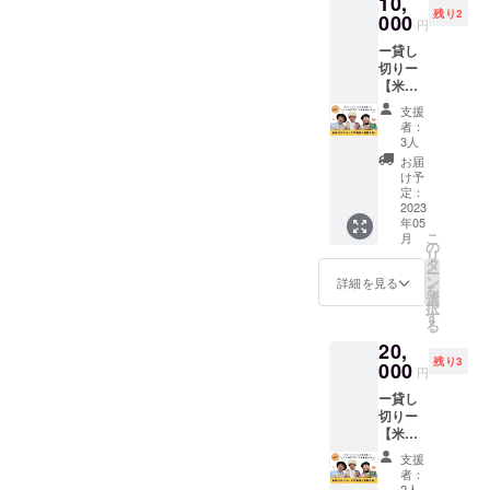
10,
て、ヘ
よ。 開
は、プ
丸パン6
とのお
パン15
クリー
残り2
ルシー
000
催日
レー
個 四角
届け内
円
個 四角
ムセッ
なピザ
時： ＜
ン、玄
パン1本
容＞ 丸
パン3本
ト ＜お
ー貸し
作りを
5月＞
米、シ
◆
パン12
◆丸パ
届け内
切りー
体験出
5/13(土)
ナモン
シュー
個 ◆丸
ンは、
容＞
【米粉
来ま
14(日)2
レーズ
クリー
パン
プレー
シュー
でパン
す。
0(土)21(
ン、
ムは ・
は、プ
支援
ン、玄
クリー
orピザ
作った
日)27(
チョコ
プレー
者：
レー
米、シ
ム4個×8
教室
あと
土)28(
3人
からお
ン4個
ン、玄
ナモン
セット
（定員3
は、出
日) ＜6
好きな
・ココ
お届
米、シ
レーズ
◆
名）】
来立て
月＞
け予
組み合
ア4個
ナモン
ン、
シュー
米粉を
ピザの
定：
3(土)4(
わせを
・抹茶4
レーズ
チョコ
クリー
使った
2023
試食あ
日)10(
お選び
個 のな
ン、
からお
ムは ・
年05
パンま
り。発
土)11(
いただ
かから
チョコ
好きな
こ
月
プレー
たはピ
酵いら
の
日)17(
けま
お好き
からお
組み合
リ
ン4個
ザ作り
ずの米
タ
土)18(
す。 ②
な組み
好きな
わせを
ー
・ココ
をして
粉ピザ
ン
日)24(
詳細を見る
パンだ
合わせ
組み合
お選び
を
ア4個
みませ
はアレ
選
土)25(
けAセッ
をお選
わせを
いただ
択
・抹茶4
んか？
ンジも
す
日) ＜7
ト ＜ひ
びいた
お選び
けま
る
個 のな
貸切な
自由自
月＞
と月ご
だけま
いただ
す。 ④
かから
20,
ので気
在で
1(土)2(
とのお
す。 ◆
けま
シュー
お好き
残り3
兼ねな
000
す。 開
日)8(土)
届け内
丸パン
円
す。 ③
クリー
な組み
く、お
催日
9(日)15(
容＞ 丸
は、プ
パンだ
ムセッ
合わせ
ー貸し
楽しみ
時： ＜
土)16(
パン12
レー
けBセッ
ト ＜お
をお選
切りー
いただ
5月＞
日)22(
個 ◆丸
ン、玄
ト ＜ひ
届け内
びいた
【米粉
けま
5/13(土)
土)23(
パン
米、シ
と月ご
容＞
だけま
でパン
す。 グ
14(日)2
日)29(
は、プ
ナモン
支援
とのお
シュー
す。 ※
orピザ
ルテン
0(土)21(
土)30(
者：
レー
レーズ
届け内
クリー
冷蔵
教室
フリー
2人