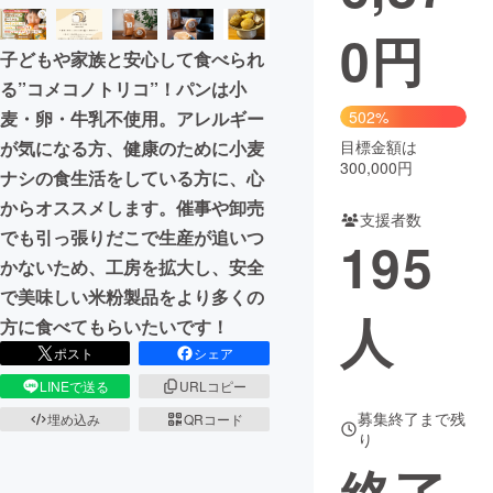
0
円
まちづくり・地域活性化
子どもや家族と安心して食べられ
る”コメコノトリコ”！パンは小
CAMPFIRE for Social Good
CAMPFIRE Creation
502%
麦・卵・牛乳不使用。アレルギー
CAMPFIREふるさと納税
machi-ya
コミュニティ
目標金額は
が気になる方、健康のために小麦
300,000円
ナシの食生活をしている方に、心
からオススメします。催事や卸売
支援者数
でも引っ張りだこで生産が追いつ
195
かないため、工房を拡大し、安全
で美味しい米粉製品をより多くの
人
方に食べてもらいたいです！
ポスト
シェア
LINEで送る
URLコピー
募集終了まで残
埋め込み
QRコード
り