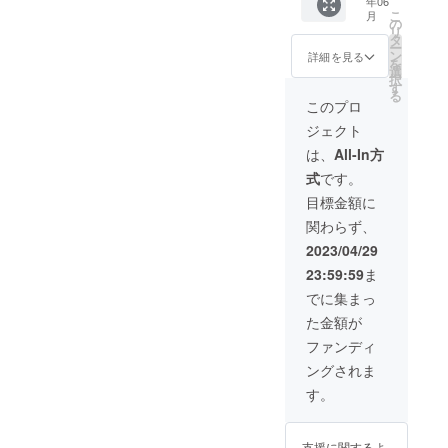
年06
届け内
個 のな
です。
をコメ
費は別
曜日 住
しま
こ
月
容×12
かから
コメコ
コノト
の
途ご負
所：大
す。
リ
セット
お好き
ノトリ
リコの
タ
担くだ
阪府大
ー
をお送
な組み
コの
HPで
ン
詳細を見る
さい。
阪市淀
を
りいた
合わせ
HP（
PRでき
選
※日時等
川区十
択
しま
をお選
https://
ます。
す
詳細は
三東3丁
る
す。 ※
びいた
comec
※購入時
このプロ
メール
目7-4 第
冷蔵
だけま
onotori
の備考
にて調
1アサヒ
ジェクト
クール
す。 ※
co.stor
欄に掲
整いた
マン
便にて
月ごと
es.jp/ ）
載する
は、
All-In方
しま
ション
お届け
に種類
に支援
お名前
す。 ※
105号 ※
式
です。
いたし
をお選
者とし
を必ず
有効期
所要時
ます。
びいた
て企業
ご記入
目標金額に
限は
間は約
※送料込
だけま
名を掲
くださ
2023年
180分で
関わらず、
みのお
す。 ※
載させ
い。 ※
6月から
す。 ※
値段で
まとめ
ていた
ニック
2023/04/29
1年間と
日時等
す。
て1回の
だきま
ネーム
なりま
詳細は
23:59:59
ま
お届け
す。 あ
での参
す。
メール
の場合
なたの
加もで
でに集まっ
にて調
は、ひ
企業名
きま
整いた
た金額が
と月ご
をコメ
す。 ※
しま
とのお
コノト
掲載期
ファンディ
す。
届け内
リコの
間は
ングされま
容×24
HPで
2023年
セット
PRでき
5月から
す。
をお送
ます。
1年間で
りいた
※購入時
す。
しま
の備考
支援に関するよ