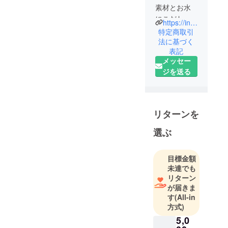
素材とお水
にこだわっ
https://instagram.com/comeco.no.torico?igshid=YmMyMTA2M2Y=
た体に優し
特定商取引
い
法に基づく
表記
米粉パンや
メッセー
シューク
ジを送る
リームをお
届け致しま
す
🍞🥐🥖🥪
リターンを
小麦・卵・
牛乳を使用
選ぶ
せず
お水にもと
目標金額
ことんこだ
未達でも
わって
リターン
ひとつひと
が届きま
す
(All-in
つ丁寧に作
方式)
りました♡
5,0
米粉100%お