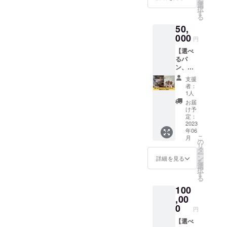
を
クリー
セット
選
シュー
択
ムをお
をお選
す
クリー
る
届けし
びいた
ムは ・
50,
ます。
だけま
プレー
お届け
000
す。 ①
ン4個
円
方法
パン＋
・ココ
【選べ
は、ひ
シュー
ア4個
るパ
と月ご
クリー
・抹茶4
ン、
との6
ムセッ
個 のな
シュー
回、ま
ト
かから
支援
クリー
たはま
シュー
者：
お好き
ムセッ
とめて1
クリー
1人
な組み
ト《超
回、の
ム4個
お届
合わせ
まんぷ
どちら
×10セッ
け予
をお選
く満
かをお
定：
ト 丸パ
びいた
足》】
2023
選びい
ン6個
だけま
年06
1年間、
ただけ
四角パ
す。 ◆
こ
月
パンや
ます。
の
ン2本
丸パン
リ
シュー
以下の4
タ
ムシパ
は、プ
ー
クリー
種類の
ン
ン1本
詳細を見る
レー
を
ムをお
セット
選
◆
ン、玄
択
届けし
の中か
す
シュー
米、シ
る
ます。
らお好
クリー
ナモン
100
お届け
きな
ムは、
レーズ
方法
,00
セット
・プ
ン、
は、ひ
をお選
0
レーン4
チョコ
円
と月ご
びくだ
個 ・コ
からお
との12
【選べ
さい。
コア4個
好きな