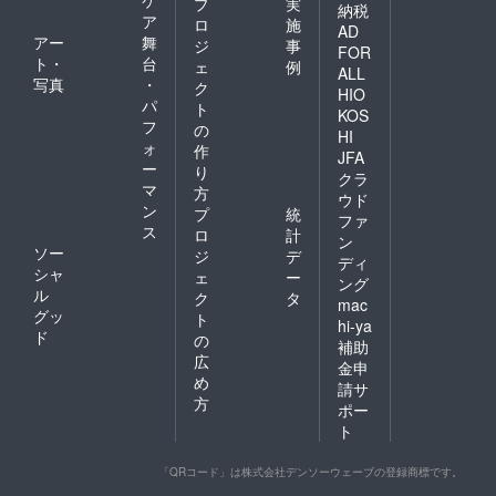
プ
実
納税
ア
ロ
施
AD
アー
舞
ジ
事
FOR
ト・
台
ェ
例
ALL
写真
・
ク
HIO
パ
ト
KOS
フ
の
HI
ォ
作
JFA
ー
り
クラ
マ
方
ウド
ン
プ
統
ファ
ス
ロ
計
ン
ソー
ジ
デ
ディ
シャ
ェ
ー
ング
ル
ク
タ
mac
グッ
ト
hi-ya
ド
の
補助
広
金申
め
請サ
方
ポー
ト
「QRコード」は株式会社デンソーウェーブの登録商標です。