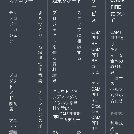
カテゴリー
起案サポート
サ
CAMP
ー
FIRE
テク
ま
プ
ス
ビ
につい
ノロ
ち
ロ
タ
ス
て
ジー
づ
ジ
ッ
・ガ
く
ェ
フ
CAM
CAMP
ジェ
り
ク
に
PFI
FIREと
ット
・
ト
相
RE
は
地
を
談
CAM
あんし
域
作
す
PFI
ん・安
活
る
る
RE
全への
性
資
コ
取り組
化
料
ミュ
み
プロ
音
請
ニ
ニュー
ダク
楽
求
ティ
ス
ト
CAM
ヘルプ
クラウドファ
フー
チ
PFI
お問い
ンディングの
ド・
ャ
RE
合わせ
ノウハウを無
飲食
レ
Crea
料で学ぼう
店
ン
tion
各種規定
CAMPFIRE
ジ
CAM
アカデミー
アニ
ス
利用規
PFI
メ・
ポ
約
RE
漫画
ー
CA
説
細則