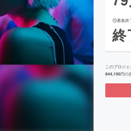
募集終
CAMPFIRE for Social Good
CAMPFIRE Creation
終
CAMPFIREふるさと納税
machi-ya
コミュニティ
このプロジェ
844,150
円の