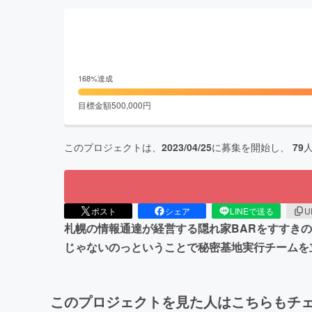
168
%達成
目標金額
500,000
円
このプロジェクトは、
2023/04/25
に募集を開始し、
79
ポスト
シェア
LINEで送る
U
札幌の情報通達が経営する隠れ家BARをすすき
じゃないのっということで秘密基地実行チームを
このプロジェクトを見た人はこちらもチ