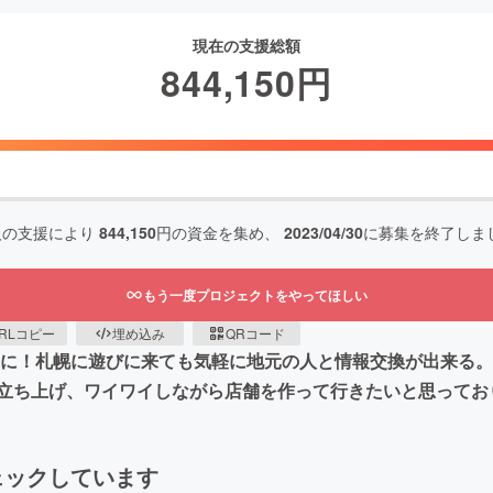
現在の支援総額
844,150
円
人の支援により
844,150
円の資金を集め、
2023/04/30
に募集を終了しま
もう一度プロジェクトをやってほしい
RLコピー
埋め込み
QRコード
のに！札幌に遊びに来ても気軽に地元の人と情報交換が出来る
立ち上げ、ワイワイしながら店舗を作って行きたいと思ってお
ェックしています