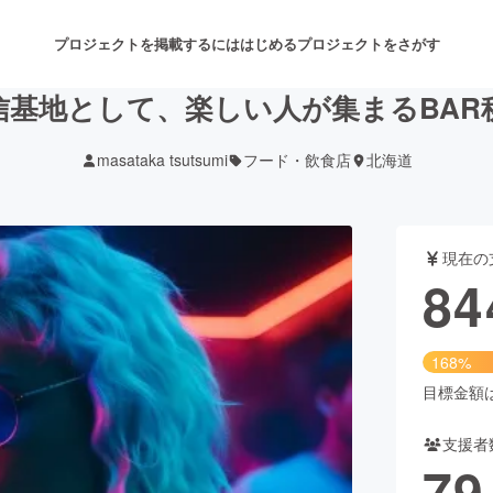
プロジェクトを掲載するには
はじめる
プロジェクトをさがす
信基地として、楽しい人が集まるBAR
masataka tsutsumi
フード・飲食店
北海道
注目のリターン
注目の新着プロジェクト
募集終了が近いプロジェクト
も
現在の
音楽
舞台・パフォーマンス
84
ゲーム・サービス開発
フード・飲食店
168%
書籍・雑誌出版
アニメ・漫画
目標金額は5
支援者
チャレンジ
ビューティー・ヘルスケ
79