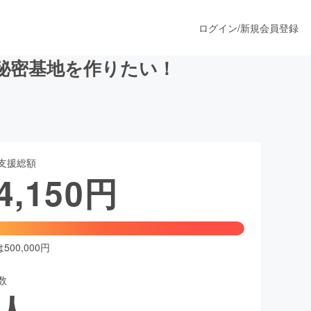
ログイン
/
新規会員登録
秘密基地を作りたい！
うすぐ公開されます
支援総額
プロダクト
4,150
円
ファッション
スポーツ
00,000円
数
ア
ソーシャルグッド
人