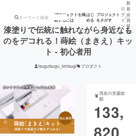
新
ロ
規
グ
会
プロジェクトを掲
はじ
プロジェクト
/
載するには
める
をさがす
イ
員
ン
登
漆塗りで伝統に触れながら身近なも
録
のをデコれる！蒔絵（まきえ）キッ
ト - 初心者用
人気のプロ
注目のリ
注目の新着プロ
募集終了が近いプ
もうすぐ公開
ジェクト
ターン
ジェクト
ロジェクト
されます
tsugutsugu_kintsugi
プロダクト
アート・写真
音楽
現在の支援総
テクノロジー・ガジェット
ゲーム・サ
額
133,
映像・映画
書籍・雑誌
820
ビジネス・起業
チャレンジ