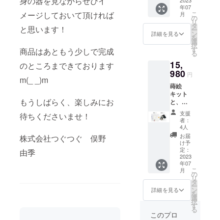
身の器を見ながらぜひイ
ト」を
年07
数量限
こ
メージしておいて頂ければ
月
定で生
の
リ
産しお
タ
と思います！
ー
送りし
ン
詳細を見る
を
ます。
選
択
す
商品はあともう少しで完成
る
15,
のところまできております
980
円
m(_ _)m
蒔絵
キット
もうしばらく、楽しみにお
と、金
継ぎ
支援
待ちくださいませ！
キット
者：
（つぐ
4人
キット
お届
株式会社つぐつぐ 俣野
金、
け予
23KTの
定：
由季
純金消
2023
年07
粉 0.1g
こ
月
入り）
の
リ
のセッ
タ
ー
トで
ン
詳細を見る
を
す！ 通
選
択
常9,980
す
る
円で販
このプロ
売して