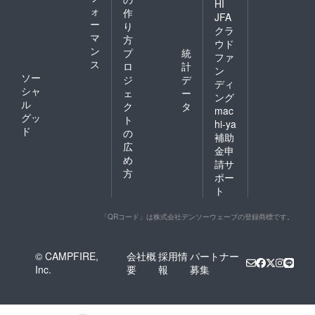
HI
ォ
作
JFA
ー
り
クラ
マ
方
ウド
ン
プ
統
ファ
ス
ロ
計
ン
ソー
ジ
デ
ディ
シャ
ェ
ー
ング
ル
ク
タ
mac
グッ
ト
hi-ya
ド
の
補助
広
金申
め
請サ
方
ポー
ト
「QRコード」は株式会社デンソーウェーブの登録商標です。
© CAMPFIRE,
会社概
採用情
パートナー
Inc.
要
報
募集