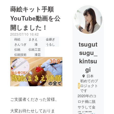
蒔絵キット手順
YouTube動画を公
開しました！
2023/07/10 16:42
蒔絵
まきえ
金継ぎ
tsugut
きんつぎ
漆
うるし
伝統
伝統工芸
sugu_
伝統技術
漆芸
kintsu
gi
日本
初めてのプ
ロジェクト
です
2020年のコ
ご支援者くださった皆様、
ロナ禍に脱
サラして金
大変お待たせしておりま
継ぎ専門の