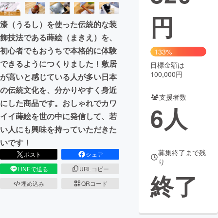
円
まちづくり・地域活性化
漆（うるし）を使った伝統的な装
飾技法である蒔絵（まきえ）を、
CAMPFIRE for Social Good
CAMPFIRE Creation
初心者でもおうちで本格的に体験
133%
CAMPFIREふるさと納税
machi-ya
コミュニティ
できるようにつくりました！敷居
目標金額は
100,000円
が高いと感じている人が多い日本
の伝統文化を、分かりやすく身近
支援者数
にした商品です。おしゃれでカワ
6
人
イイ蒔絵を世の中に発信して、若
い人にも興味を持っていただきた
いです！
募集終了まで残
ポスト
シェア
り
LINEで送る
URLコピー
終了
埋め込み
QRコード