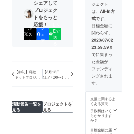
シェアして
ジェクト
いる金
継ぎ
プロジェク
は、
All-In方
キット
トをもっと
式
です。
なの
で、こ
応援！
LIN
目標金額に
ポ
シ
の2つの
Eで
関わらず、
セット
ス
ェ
送
価格は
2023/07/02
ト
ア
今回だ
る
23:59:59
ま
けで、
大変お
でに集まっ
得で
た金額が
す！ 漆
を使っ
ファンディ
た日本
【御礼】蒔絵
【8月12日
ングされま
の二大
キットプロジェ
(土)14:00〜】蒔
伝統で
す。
クトが目標の
絵キットを使っ
ある蒔
133%達成で成功
たワークショッ
絵・金
しました！
プ開催のご案内
継ぎの
支援に関するよ
両方を
くある質問
活動報告一覧を
プロジェクトを
お楽し
見る
見る
みくだ
手数料はいく
さい！
らかかります
か？
目標金額に届