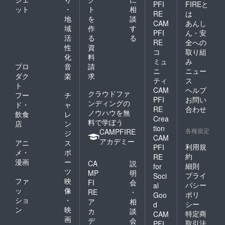
PFI
FIREと
ット
・
ト
相
RE
は
地
を
談
CAM
あんし
域
作
す
PFI
ん・安
活
る
る
RE
全への
性
資
コ
取り組
化
料
ミュ
み
プロ
音
請
ニ
ニュー
ダク
楽
求
ティ
ス
ト
CAM
ヘルプ
クラウドファ
フー
チ
PFI
お問い
ンディングの
ド・
ャ
RE
合わせ
ノウハウを無
飲食
レ
Crea
料で学ぼう
店
ン
tion
各種規定
CAMPFIRE
ジ
CAM
アカデミー
アニ
ス
利用規
PFI
メ・
ポ
約
RE
漫画
ー
CA
説
細則
for
ツ
MP
明
プライ
Soci
ファ
映
FI
会
バシー
al
ッ
像
RE
・
ポリ
Goo
ショ
・
ア
相
シー
d
ン
映
カ
談
特定商
CAM
画
デ
会
取引法
PFI