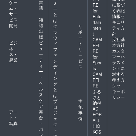
ゲー
書
ミ
に基づ
RE
ム・
籍
ー
く表記
for
サー
・
と
情報セ
Ente
ビス
雑
は
キュリ
rtain
開発
誌
ク
サ
ティ方
men
出
ラ
ポ
針
t
版
ウ
ー
反社基
CAM
ビジ
ビ
ド
ト
本方針
PFI
ネ
ュ
フ
サ
カスタ
RE
ス・
ー
ァ
ー
マーハ
for
起業
テ
ン
ビ
ラスメ
Spor
ィ
デ
ス
ントに
ts
ー
ィ
対する
CAM
・
ン
考え方
PFI
ヘ
グ
クッ
RE
ル
と
キーポ
ふる
ス
は
リシー
さと
ケ
プ
実
納税
ア
ロ
施
AD
アー
舞
ジ
事
FOR
ト・
台
ェ
例
ALL
写真
・
ク
HIO
パ
ト
KOS
フ
の