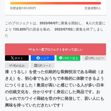
目標金額
100,000
円
支援者数
6
人
このプロジェクトは、
2023/06/07
に募集を開始し、
6
人の支援に
より
133,820
円の資金を集め、
2023/07/02
に募集を終了しまし
た
もう一度プロジェクトをやってほしい
ポスト
シェア
LINEで送る
URLコピー
埋め込み
QRコード
漆（うるし）を使った伝統的な装飾技法である蒔絵（ま
きえ）を、初心者でもおうちで本格的に体験できるよう
につくりました！敷居が高いと感じている人が多い日本
の伝統文化を、分かりやすく身近にした商品です。お
しゃれでカワイイ蒔絵を世の中に発信して、若い人にも
興味を持っていただきたいです！