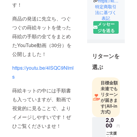
https://kintsugi-girl.com/
す！
会社「つぐ
特定商取引
つぐ」を設
法に基づく
表記
商品の発送に先立ち、つぐ
立した俣野
メッセー
です！
つぐの蒔絵キットを使った
ジを送る
日本の伝統
蒔絵の手順の全てをまとめ
をもっと身
たYouTube動画（30分）を
近に普及し
たい思い
公開しました！
リターンを
で、これま
で金継ぎの
選ぶ
https://youtu.be/4lSQC9NIml
魅力を国内
s
外に発信し
目標金額
てきまし
未達でも
蒔絵キットの中には手順書
た。
リターン
も入っていますが、動画で
創立してか
が届きま
す
(All-in
ら4年目を迎
視覚的に見ることで、より
方式)
えるいま、
イメージしやすいです！ぜ
2,0
お客様の声
00
ひご覧くださいませ！
を元に、金
円
継ぎのオリ
ご支援