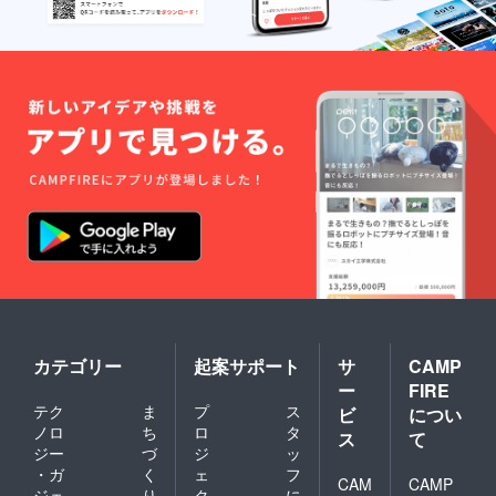
カテゴリー
起案サポート
サ
CAMP
ー
FIRE
テク
ま
プ
ス
ビ
につい
ノロ
ち
ロ
タ
ス
て
ジー
づ
ジ
ッ
・ガ
く
ェ
フ
CAM
CAMP
ジェ
り
ク
に