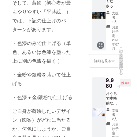
くだ
そして、蒔絵（初心者が最
ジンとも言
さった
える「蒔絵
あなた
もやりやすい「平蒔絵」）
支援
に、代
（まき
者：
では、下記の仕上げのパ
表の俣
1人
え）」が気
野由季
お届
ターンがあります。
軽にできる
から感
け予
謝の
定：
商品を、1年
メール
2023
・色漆のみで仕上げる（単
越しでやっ
年07
をお送
こ
月
と開発しま
りしま
の
色、あるいは色漆を塗った
リ
す。
タ
した！
ー
上に別の色漆を描く ）
ン
詳細を見る
みなさまが
を
選
択
少しでも豊
す
る
・金粉や銀粉を蒔いて仕上
かで楽しい
9,9
げる
暮らしがで
残り8
80
円
きるよう、
おうち
これからも
・色漆 + 金/銀粉で仕上げる
で本格
的な蒔
頑張りま
絵を簡
す！
ご自身が蒔絵したいデザイ
支援
単にで
者：
きる
2人
ン（図案）がどれに当たる
キット
お届
「蒔絵
か、何色にしようか、ご自
け予
キッ
定：
2023