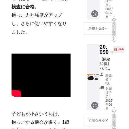
け予
トへと縁を
2,980円
定：
検査に合格。
繋げていき
→2,000
2023
年06
円
ます。 私た
抱っこ力と強度がアップ
こ
月
（32％
の
ちも、繊維
リ
OFF） ■
タ
し、さらに使いやすくなり
ー
製品や装身
素材：
ン
詳細を見る
を
ポリエ
ました。
選
具を通じ、
択
ステル
す
たくさんの
る
（リッ
20,
人の喜びと
プス
残り80
トッ
690
自信を紡
円
プ） ■
ぎ、多くの
【限定
ブラッ
80個】
ク ■サ
縁を繋げて
パパ
イズ ベ
いく1本の糸
バッグ
ルト長
支援
になりた
だっこ
さ：約
者：
モデル
62cm～
0人
い。 社名で
＋（ぷ
120cm
お届
ある「One
らす）
（調節
け予
SG基準
thread（1本
可）、
定：
適合 1
2023
取り外
の糸）」に
年06
点 ■予
し可 本
こ
月
は、そんな
定販売
体サイ
の
リ
子どもが小さいうちは、
価格
ズ：約
タ
想いが込め
ー
21,780
横
ン
詳細を見る
られていま
を
抱っこする機会が多く、1歳
円
26cm×
選
択
す。
→20,69
縦20cm