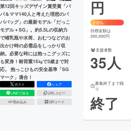
円
第12回キッズデザイン賞受賞「パ
パ＆ママ140人と考えた理想のパ
パバッグ」の最新モデル「だっこ
215%
モデル＋SG」。約5.5Lの収納力
目標金額は
300,000円
で哺乳瓶や水筒、おむつなどのお
出かけ時の必需品をしっかり収
支援者数
納。必要な時には抱っこグッズに
35
人
も変身！耐荷重15㎏で3歳まで対
応。 抱っこひもの安全基準「SG
マーク」適合！
募集終了まで残
ポスト
シェア
り
LINEで送る
URLコピー
終了
埋め込み
QRコード