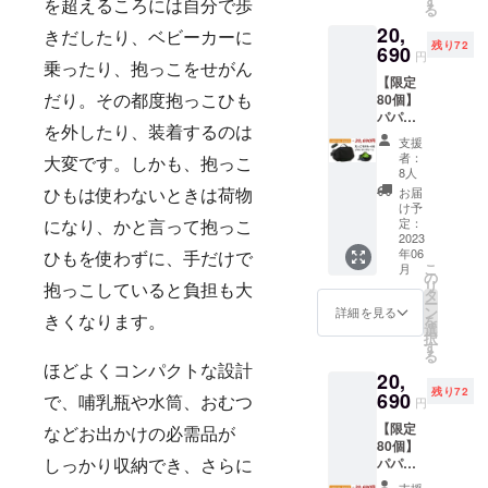
す
を超えるころには自分で歩
る
0円 ■素
重量：
●［papakos
20,
材：
約
きだしたり、ベビーカーに
o（パパコ
残り72
ターポ
690
110g（
円
リン、
ソ）］ 現在
ベルト
乗ったり、抱っこをせがん
【限定
ポリウ
含む）
は子育て応
80個】
レタン
だり。その都度抱っこひも
■機能：
援ブランド
パパ
等 ■ブ
消臭効
を外したり、装着するのは
バッグ
ラック×
果、撥
「papakoso
支援
だっこ
グレー
水加工
者：
（パパコ
大変です。しかも、抱っこ
モデル
■サイズ
■仕様
8人
＋（ぷ
ソ）」を事
（約）
メイン
お届
ひもは使わないときは荷物
らす）
タテ：
ファス
け予
業の柱と
SG基準
前面
定：
ナーポ
になり、かと言って抱っこ
し、 たくさ
適合 1
2023
190、背
ケット
年06
点 ■予
面220 ×
ひもを使わずに、手だけで
んのご家庭
×1、イ
こ
月
定販売
最大幅
の
ンナー
に、たくさ
リ
価格
抱っこしていると負担も大
470 ×
タ
オープ
ー
んの笑顔が
21,780
マチ
ン
ンポ
詳細を見る
を
きくなります。
円
100（m
選
ケット
広がるよ
択
→20,69
m） ベ
す
×1、イ
る
う、子育て
0円 ■素
ルト周
ンナー
ほどよくコンパクトな設計
20,
材：
を応援する
囲：最
ファス
残り72
ターポ
690
長
ナーポ
円
で、哺乳瓶や水筒、おむつ
アイテムを
リン、
158cm
ケット
企画・開発
【限定
ポリウ
、最短
×1 ※プ
などお出かけの必需品が
80個】
レタン
62cm（
していま
ロジェ
パパ
等 ■ブ
しっかり収納でき、さらに
バッグ
クト掲
す。
バッグ
ラック×
含む）
載画像
支援