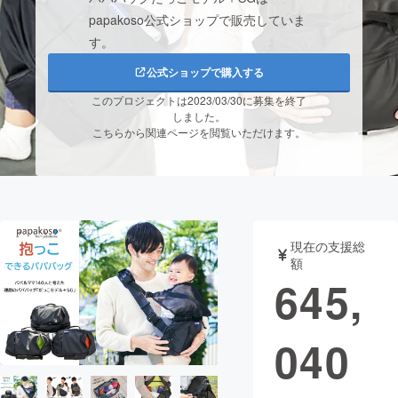
papakoso公式ショップで販売していま
まちづくり・地域活性化
す。
公式ショップで購入する
CAMPFIRE for Social Good
CAMPFIRE Creation
このプロジェクトは2023/03/30に募集を終了
CAMPFIREふるさと納税
machi-ya
コミュニティ
しました。
こちらから関連ページを閲覧いただけます。
現在の支援総
額
645,
040