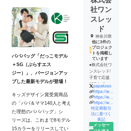
社ワン
スレッ
ド
神奈川県
他に3件の
プロジェク
トを掲載し
パパバッグ「だっこモデル
ています
●株式会社ワ
＋SG（ぷらすエス
ンスレッド/
ジー）」、バージョンアッ
子育て応援
プした最新モデルが登場！
ブランド
papakoso
papakoso（
https://www.instagram.com/papakoso/
キッズデザイン賞受賞商品
パパコソ）
https://www.one-thread.jp
https://www.papabag.jp
2010年創
の「パパ＆ママ140人と考え
特定商取引
業、神奈川
た理想のパパバッグ」シ
法に基づく
県横浜市で
表記
リーズは、これまで8モデル
雑貨・装身
メッセー
具等の企
15カラーをリリースしてい
ジを送る