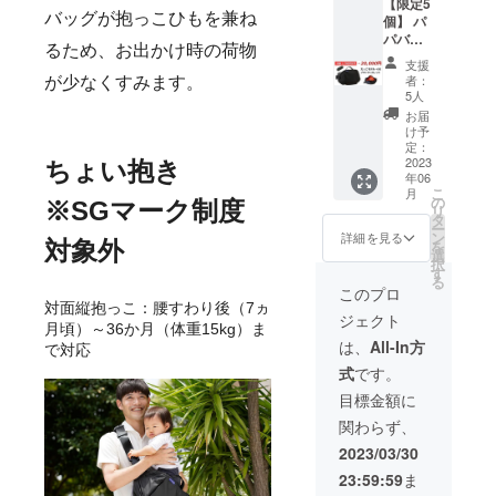
【限定5
レタン
62cm（
ナーポ
ダー
す。予
ト終了
バッグが抱っこひもを兼ね
個】 パ
等 ■ブ
バッグ
ケット
パッ
めご了
後に発
パバッ
ラック×
含む）
×1、前
ド、Dカ
承くだ
るため、お出かけ時の荷物
注個数
グだっ
グリー
重量：
面ポ
ン、ベ
支援
さい。
が確定
こモデ
ン ■サ
約640g
ケッ
者：
が少なくすみます。
ルトク
備考欄
となり
ル＋
イズ
■仕様
5人
ト、背
リップ
に当プ
ます。
（ぷら
（約）
メイン
面ポ
お届
※プロ
ロジェ
そのた
す）SG
タテ：
ポケッ
け予
ケッ
ジェク
クトに
め、期
基準適
前面
定：
ト×1、
ト、持
ト掲載
ついて
間終了
合 1点
2023
190、背
ちょい抱き
メッ
ち手
画像は
知った
時の
年06
■予定販
面220 ×
シュポ
×1、ウ
サンプ
きっか
こ
メー
月
売価格
最大幅
の
ケット
エスト
※SGマーク制度
ルとな
けを教
リ
カー側
21,780
470 ×
タ
×1、固
ベルト
りま
えてい
ー
の生産
円
マチ
ン
定収納
詳細を見る
×1、背
す。商
ただけ
対象外
を
状況に
→20,00
100（m
選
バン
当て
品は量
るとあ
択
よって
0円 ■素
m） ベ
す
ド、イ
×1、落
産時に
りがた
る
は、お
材：
ルト周
ンナー
このプロ
下防止
一部仕
いで
届け時
ターポ
囲：最
対面縦抱っこ：腰すわり後（7ヵ
ファス
ベルト
様が変
す！ 宜
期に変
ジェクト
リン、
長
ナーポ
×1、
月頃）～36か月（体重15kg）ま
わる場
しくお
更や遅
ポリウ
158cm
ケット
は、
All-In方
ショル
合がご
で対応
願い致
れが生
レタン
、最短
×1、前
ダー
ざいま
しま
じる場
式
です。
等 ■ブ
62cm（
面ポ
パッ
す。予
す！
合がご
ラック×
バッグ
ケッ
目標金額に
ド、Dカ
めご了
（例）
ざいま
オレン
含む）
ト、背
ン、ベ
承くだ
Twitter
す。恐
関わらず、
ジ ■サ
重量：
面ポ
ルトク
さい。
で知り
れ入り
イズ
約640g
ケッ
2023/03/30
リップ
備考欄
まし
ます
（約）
■仕様
ト、持
※プロ
に当プ
た。
が、予
23:59:59
ま
タテ：
メイン
ち手
ジェク
ロジェ
【お届
めご了