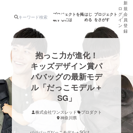
新
ロ
規
グ
会
プロジェクトを掲
はじ
プロジェクト
/
載するには
める
をさがす
イ
員
ン
登
録
人気のプロ
注目のリ
注目の新着プロ
募集終了が近いプ
もうすぐ公開
抱っこ力が進化！
ジェクト
ターン
ジェクト
ロジェクト
されます
キッズデザイン賞パ
パバッグの最新モデ
アート・写真
音楽
ル「だっこモデル＋
テクノロジー・ガジェット
SG」
ゲーム・サ
映像・映画
書籍・雑誌
株式会社ワンスレッド
プロダクト
神奈川県
ビジネス・起業
チャレンジ
パパバッグだっこモデル＋SGは