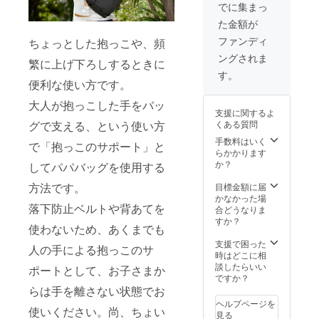
前面
ポケッ
×1、ウ
でに集まっ
ト掲載
クトに
け時
承くだ
190、背
ト×1、
エスト
画像は
ついて
期】
さい。
た金額が
面220 ×
メッ
ベルト
サンプ
知った
【2023
お届け
最大幅
シュポ
×1、背
ファンディ
ルとな
ちょっとした抱っこや、頻
きっか
年6
時期に
470 ×
ケット
当て
りま
けを教
月】か
変動が
ングされま
マチ
×1、固
×1、落
繁に上げ下ろしするときに
す。商
えてい
らご支
生じる
100（m
定収納
下防止
す。
品は量
ただけ
援順に
場合
m） ベ
便利な使い方です。
バン
ベルト
産時に
るとあ
お届け
は、随
ルト周
ド、イ
×1、
一部仕
りがた
を予定
時「活
大人が抱っこした手をバッ
囲：最
ンナー
ショル
様が変
いで
してい
支援に関するよ
動報
長
ファス
ダー
わる場
す！ 宜
ます。
くある質問
グで支える、という使い方
告」を
158cm
ナーポ
パッ
合がご
しくお
クラウ
通して
、最短
ケット
手数料はいく
ド、Dカ
ざいま
願い致
で「抱っこのサポート」と
ドファ
ご報告
62cm（
×1、前
らかかります
ン、ベ
す。予
しま
ンディ
させて
バッグ
面ポ
か？
ルトク
してパパバッグを使用する
めご了
す！
ングで
いただ
含む）
ケッ
リップ
承くだ
（例）
はプロ
きま
重量：
ト、背
方法です。
目標金額に届
※プロ
さい。
Twitter
ジェク
す。
約640g
面ポ
かなかった場
ジェク
備考欄
で知り
ト終了
落下防止ベルトや背あてを
■仕様
ケッ
合どうなりま
ト掲載
に当プ
まし
後に発
メイン
ト、持
すか？
画像は
ロジェ
た。
注個数
使わないため、あくまでも
ポケッ
ち手
サンプ
クトに
【お届
が確定
ト×1、
×1、ウ
支援で困った
ルとな
ついて
け時
人の手による抱っこのサ
となり
メッ
エスト
時はどこに相
りま
知った
期】
ます。
シュポ
ベルト
談したらいい
す。商
きっか
ポートとして、お子さまか
【2023
そのた
ケット
×1、背
ですか？
品は量
けを教
年6
め、期
×1、固
当て
らは手を離さない状態でお
産時に
えてい
月】か
間終了
定収納
×1、落
一部仕
ただけ
ヘルプページを
らご支
時の
バン
使いください。尚、ちょい
下防止
様が変
るとあ
見る
援順に
メー