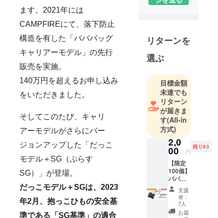
画・販売・
ます。2021年には
製造を行っ
CAMPFIREにて、落下防止
ています。
●［社名の由
リターンを
構造を有した「パパバッグ
来］ 織物や
キャリアーモデル」の先行
選ぶ
編物などす
販売を実施。
べての繊維
140万円を超えるお申し込み
製品は、元
目標金額
未達でも
を辿ればす
をいただきました。
リターン
べては「1本
が届きま
の糸」とな
そしてこのたび、キャリ
す
(All-in
ります。 1本
方式)
アーモデルがさらにバー
の糸から生
2,0
ジョンアップした「だっこ
み出される
残り93
00
円
様々な表情
モデル＋SG（ぷらす
【限定
や個性を
100個】
SG）」が登場。
持った製品
パパサ
コッ
だっこモデル＋SGは、2023
は、モノか
支援
シュ 1
者：
らヒトへ、
年2月、抱っこひもの安全基
点 ■予
7人
ヒトからヒ
定販売
お届
準である「SG基準」の適合
価格