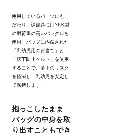
ドファ
は、お
時「活
ンディ
届け時
動報
ングで
期に変
告」を
はプロ
更や遅
通して
使用しているパーツにもこ
ジェク
れが生
ご報告
ト終了
だわり、調節具にはYKK製
じる場
させて
後に発
合がご
いただ
の耐荷重の高いバックルを
注個数
ざいま
きま
が確定
す。恐
す。
使用。バッグに内蔵された
となり
れ入り
ます。
ます
「乳幼児用の背当て」と
そのた
が、予
め、期
めご了
「落下防止ベルト」を使用
間終了
承くだ
時の
さい。
することで、落下のリスク
メー
お届け
を軽減し、乳幼児を安定し
カー側
時期に
の生産
変動が
て保持します。
状況に
生じる
よって
場合
は、お
は、随
届け時
時「活
期に変
動報
抱っこしたまま
更や遅
告」を
れが生
通して
バッグの中身を取
じる場
ご報告
合がご
させて
り出すこともでき
ざいま
いただ