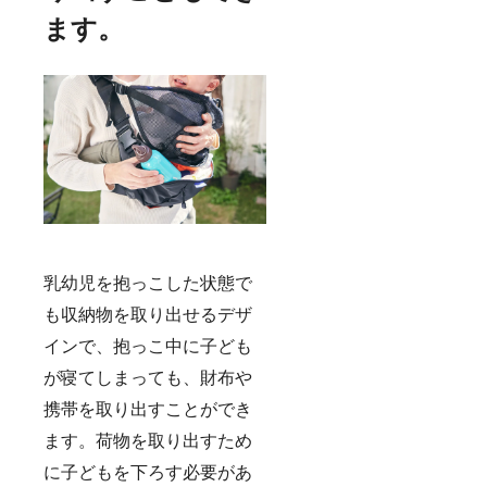
す。恐
きま
れ入り
す。
ます。
ます
が、予
めご了
承くだ
さい。
お届け
時期に
変動が
生じる
場合
は、随
時「活
動報
告」を
通して
乳幼児を抱っこした状態で
ご報告
も収納物を取り出せるデザ
させて
いただ
インで、抱っこ中に子ども
きま
す。
が寝てしまっても、財布や
携帯を取り出すことができ
ます。荷物を取り出すため
に子どもを下ろす必要があ