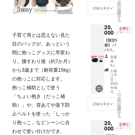
リ
21,780
最大幅
タ
シュポ
×1、背
す！ 宜
ー
円
470 ×
ン
ケット
詳細を見る
当て
しくお
を
→20,00
マチ
選
×1、固
×1、落
願い致
択
0円 ■素
100（m
す
定収納
下防止
しま
る
材：
m） ベ
バン
ベルト
す！
20,
ターポ
ルト周
ド、イ
×1、
（例）
在庫な
リン、
000
囲：最
し
ンナー
ショル
円
Twitter
子育て用とは思えない見た
ポリウ
長
ファス
ダー
で知り
【限定5
レタン
158cm
ナーポ
パッ
まし
目のバッグが、あっという
個】 パ
等 ■ブ
、最短
ケット
ド、Dカ
た。
パバッ
ラック×
62cm（
×1、前
ン、ベ
間に抱っこグッズに早変わ
【お届
グだっ
グレー
バッグ
面ポ
ルトク
支援
け時
こモデ
■サイズ
含む）
ケッ
者：
り。腰すわり後（約7か月）
リップ
期】
ル＋
（約）
重量：
5人
ト、背
※プロ
【2023
（ぷら
タテ：
から3歳まで（耐荷重15kg）
約640g
面ポ
お届
ジェク
年6
す）SG
前面
■仕様
け予
ケッ
ト掲載
月】か
基準適
の抱っこに対応します。
190、背
定：
メイン
ト、持
画像は
らご支
合 1点
2023
面220 ×
ポケッ
ち手
サンプ
援順に
抱っこ補助として使う
年06
■予定販
最大幅
ト×1、
×1、ウ
ルとな
お届け
こ
月
売価格
470 ×
の
メッ
エスト
りま
を予定
「ちょい抱き（だっこ補
リ
21,780
マチ
タ
シュポ
ベルト
す。商
してい
ー
円
100（m
ン
ケット
詳細を見る
×1、背
助）」や、背あてや落下防
品は量
ます。
を
→20,00
m） ベ
選
×1、固
当て
産時に
クラウ
択
0円 ■素
ルト周
す
定収納
止ベルトを使った「しっか
×1、落
一部仕
ドファ
る
材：
囲：最
バン
下防止
様が変
ンディ
20,
ターポ
り抱っこ」などシーンに合
長
ド、イ
ベルト
わる場
在庫な
ングで
リン、
000
158cm
し
ンナー
×1、
円
合がご
はプロ
わせて使い分けができ、
ポリウ
、最短
ファス
ショル
ざいま
ジェク