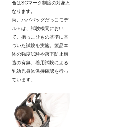
えてい
月】か
間終了
が、予
合はSGマーク制度の対象と
ただけ
らご支
時の
めご了
るとあ
援順に
メー
なります。
承くだ
りがた
お届け
カー側
さい。
いで
尚、パパバッグだっこモデ
を予定
の生産
お届け
す！ 宜
してい
状況に
時期に
ル＋は、試験機関におい
しくお
ます。
よって
変動が
願い致
クラウ
は、お
生じる
て、抱っこひもの基準に基
しま
ドファ
届け時
場合
す！
ンディ
期に変
は、随
づいた試験を実施。製品本
（例）
ングで
更や遅
時「活
Twitter
はプロ
れが生
体の強度試験や落下防止構
動報
で知り
ジェク
じる場
告」を
まし
ト終了
造の有無、着用試験による
合がご
通して
た。
後に発
ざいま
ご報告
乳幼児身体保持確認を行っ
【お届
注個数
す。恐
させて
け時
が確定
れ入り
いただ
ています。
期】
となり
ます
きま
【2023
ます。
が、予
す。
年6
そのた
めご了
月】か
め、期
承くだ
らご支
間終了
さい。
援順に
時の
お届け
お届け
メー
時期に
を予定
カー側
変動が
してい
の生産
生じる
ます。
状況に
場合
クラウ
よって
は、随