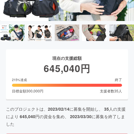
現在の支援総額
645,040
円
終了
215
%達成
目標金額
300,000
円
支援者数
35
人
このプロジェクトは、
2023/02/14
に募集を開始し、
35
人の支援
により
645,040
円の資金を集め、
2023/03/30
に募集を終了しま
した