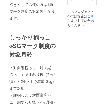
ド、イ
ベルト
わる場
りがた
お届け
カー側
抱きとしての使い方はSG
ンナー
×1、
合がご
いで
を予定
の生産
ファス
ショル
ざいま
す！ 宜
してい
状況に
マーク制度の対象外となり
このプロジェクト
ナーポ
ダー
す。予
しくお
ます。
よって
の問題報告は
こち
ケット
パッ
めご了
願い致
ます。
クラウ
は、お
×1、前
ら
よりお問い合わ
ド、Dカ
承くだ
しま
ドファ
届け時
面ポ
ン、ベ
さい。
せください
す！
ンディ
期に変
ケッ
ルトク
備考欄
（例）
ングで
更や遅
ト、背
リップ
に当プ
Twitter
はプロ
れが生
面ポ
※プロ
しっかり抱っこ
ロジェ
で知り
ジェク
じる場
ケッ
ジェク
クトに
まし
ト終了
合がご
ト、持
ト掲載
ついて
た。
※SGマーク制度の
後に発
ざいま
ち手
画像は
知った
【お届
注個数
す。恐
×1、ウ
サンプ
きっか
け時
が確定
れ入り
対象月齢
エスト
ルとな
けを教
期】
となり
ます
ベルト
りま
えてい
【2023
ます。
が、予
×1、背
す。商
ただけ
年6
そのた
めご了
当て
品は量
るとあ
月】か
め、期
・対面縦抱っこ：対面縦
承くだ
×1、落
産時に
りがた
らご支
間終了
さい。
下防止
一部仕
いで
抱っこ：腰すわり後（7ヵ月
援順に
時の
お届け
ベルト
様が変
す！ 宜
お届け
メー
時期に
×1、
わる場
頃）～24か月（体重13kg）
しくお
を予定
カー側
変動が
ショル
合がご
願い致
してい
の生産
生じる
まで対応
ダー
ざいま
しま
ます。
状況に
場合
パッ
す。予
す！
クラウ
よって
は、随
・腰抱っこ：対面縦抱っ
ド、Dカ
めご了
（例）
ドファ
は、お
時「活
ン、ベ
承くだ
Twitter
ンディ
届け時
こ：腰すわり後（7ヵ月頃）
動報
ルトク
さい。
で知り
ングで
期に変
告」を