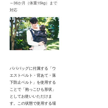
リップ
備考欄
まし
はプロ
～36か月（体重15kg）まで
更や遅
通して
※プロ
に当プ
た。
ジェク
れが生
ご報告
ジェク
ロジェ
対応
【お届
ト終了
じる場
させて
ト掲載
クトに
け時
後に発
合がご
いただ
画像は
ついて
期】
注個数
ざいま
きま
サンプ
知った
【2023
が確定
す。恐
す。
ルとな
きっか
年6
となり
れ入り
りま
けを教
月】か
ます。
ます
す。商
えてい
らご支
そのた
が、予
品は量
ただけ
援順に
め、期
めご了
産時に
るとあ
お届け
間終了
承くだ
一部仕
りがた
を予定
時の
さい。
様が変
いで
してい
メー
お届け
わる場
す！ 宜
ます。
カー側
時期に
合がご
しくお
クラウ
の生産
変動が
ざいま
願い致
ドファ
状況に
生じる
す。予
しま
ンディ
よって
場合
めご了
す！
ングで
は、お
は、随
パパバッグに付属する「ウ
承くだ
（例）
はプロ
届け時
時「活
さい。
Twitter
ジェク
期に変
エストベルト・背あて・落
動報
備考欄
で知り
ト終了
更や遅
告」を
に当プ
まし
下防止ベルト」を使用する
後に発
れが生
通して
ロジェ
た。
注個数
じる場
ご報告
クトに
ことで「抱っこひも形状」
【お届
が確定
合がご
させて
ついて
け時
となり
ざいま
いただ
としてお使いいただけま
知った
期】
ます。
す。恐
きま
きっか
【2023
そのた
れ入り
す。
す。この状態で使用する場
けを教
年6
め、期
ます