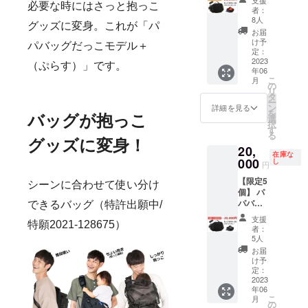
だっこ
必要な時にはさっと抱っこ
グリー
重量：
はサン
者：
モデル
ン ■サ
約640g
8人
プルと
グッズに変身。これが「パ
＋（ぷ
イズ
■仕様
なりま
お届
らす）
（約）
メイン
け予
す。商
パバッグだっこモデル＋
SG基準
タテ：
定：
ポケッ
品は量
適合 1
2023
前面
ト×1、
産時に
（ぷらす）」です。
年06
点 ■予
190、背
メッ
一部仕
こ
月
定販売
面220 ×
の
シュポ
様が変
リ
価格
最大幅
タ
ケット
わる場
ー
21,780
470 ×
ン
×1、固
詳細を見る
合がご
を
円
マチ
バッグが抱っこ
選
定収納
ざいま
択
→20,69
100（m
す
バン
す。予
る
0円 ■素
m） ベ
ド、イ
めご了
グッズに変身！
20,
材：
ルト周
ンナー
承くだ
在庫な
ターポ
000
囲：最
し
ファス
さい。
円
リン、
長
ナーポ
備考欄
【限定5
ポリウ
158cm
ケット
シーンに合わせて使い分け
に当プ
個】 パ
レタン
、最短
×1、前
ロジェ
パバッ
等 ■ブ
できるバッグ（特許出願中/
62cm（
面ポ
クトに
グだっ
ラック×
バッグ
ケッ
ついて
支援
こモデ
特願2021-128675）
オレン
含む）
ト、背
者：
知った
ル＋
ジ ■サ
重量：
5人
面ポ
きっか
（ぷら
イズ
約640g
ケッ
お届
けを教
す）SG
（約）
■仕様
け予
ト、持
えてい
基準適
タテ：
定：
メイン
ち手
ただけ
合 1点
2023
前面
ポケッ
×1、ウ
るとあ
年06
■予定販
190、背
ト×1、
エスト
りがた
こ
月
売価格
面220 ×
の
メッ
ベルト
いで