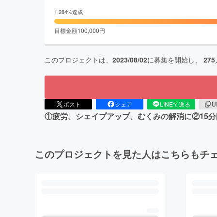
1,284
%達成
目標金額
100,000
円
このプロジェクトは、
2023/08/02
に募集を開始し、
275
ポスト
シェア
LINEで送る
U
①疲労、シェイプアップ、むくみの解消に②15分
このプロジェクトを見た人はこちらもチ