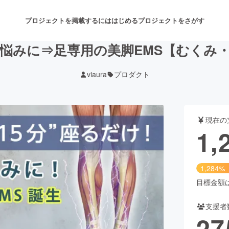
プロジェクトを掲載するには
はじめる
プロジェクトをさがす
悩みに⇒足専用の美脚EMS【むくみ
viaura
プロダクト
注目のリターン
注目の新着プロジェクト
募集終了が近いプロジェクト
も
現在の
音楽
舞台・パフォーマンス
1,
ゲーム・サービス開発
フード・飲食店
1,284%
書籍・雑誌出版
アニメ・漫画
目標金額は1
支援者
チャレンジ
ビューティー・ヘルスケ
27