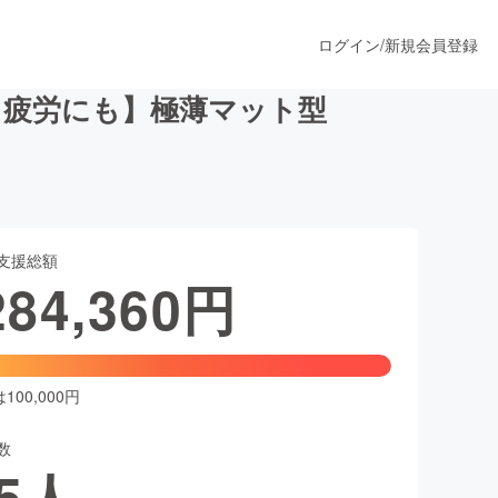
ログイン
/
新規会員登録
・疲労にも】極薄マット型
うすぐ公開されます
支援総額
プロダクト
284,360
円
ファッション
スポーツ
00,000円
数
ア
ソーシャルグッド
5
人