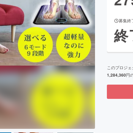
募集終
CAMPFIRE for Social Good
CAMPFIRE Creation
終
CAMPFIREふるさと納税
machi-ya
コミュニティ
このプロジェ
1,284,360
円