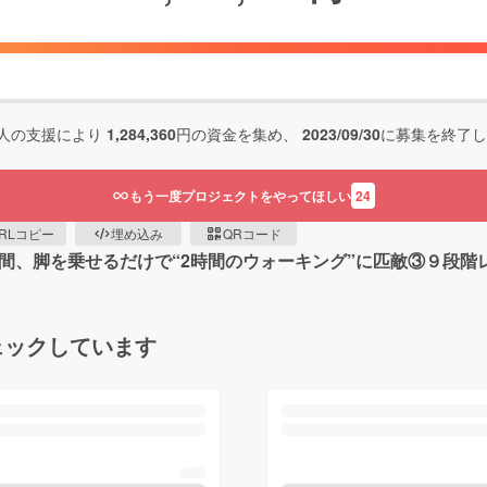
人の支援により
1,284,360
円の資金を集め、
2023/09/30
に募集を終了し
もう一度プロジェクトをやってほしい
24
RLコピー
埋め込み
QRコード
間、脚を乗せるだけで“2時間のウォーキング”に匹敵③９段階
ェックしています