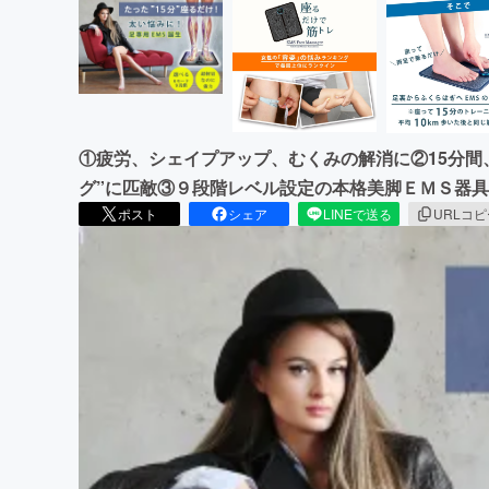
①疲労、シェイプアップ、むくみの解消に②15分間
グ”に匹敵③９段階レベル設定の本格美脚ＥＭＳ器具
ポスト
シェア
LINEで送る
URLコ