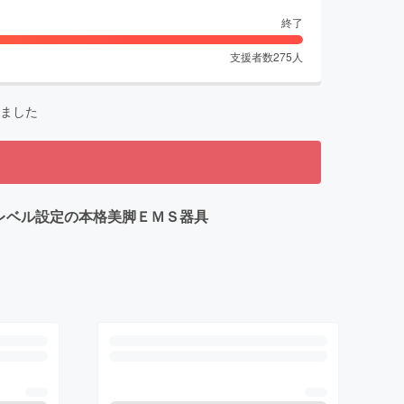
終了
支援者数
275
人
ました
レベル設定の本格美脚ＥＭＳ器具