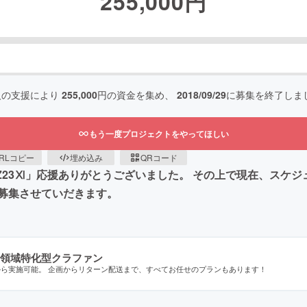
255,000
円
人の支援により
255,000
円の資金を集め、
2018/09/29
に募集を終了しま
もう一度プロジェクトをやってほしい
RLコピー
埋め込み
QRコード
23Ⅺ」応援ありがとうございました。 その上で現在、スケジ
募集させていだきます。
領域特化型クラファン
から実施可能。 企画からリターン配送まで、すべてお任せのプランもあります！