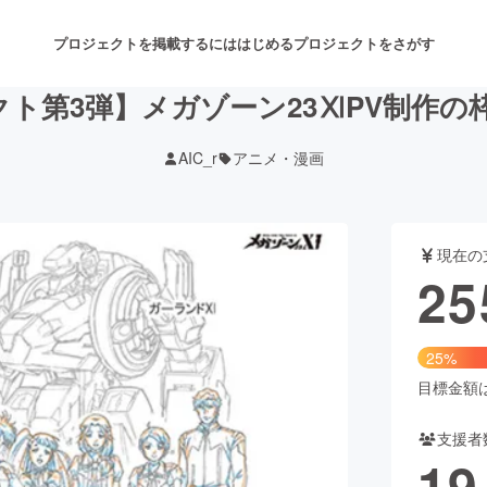
プロジェクトを掲載するには
はじめる
プロジェクトをさがす
クト第3弾】メガゾーン23ⅪPV制作
AIC_r
アニメ・漫画
注目のリターン
注目の新着プロジェクト
募集終了が近いプロジェクト
も
現在の
音楽
舞台・パフォーマンス
25
ゲーム・サービス開発
フード・飲食店
25%
書籍・雑誌出版
アニメ・漫画
目標金額は1
支援者
チャレンジ
ビューティー・ヘルスケ
19