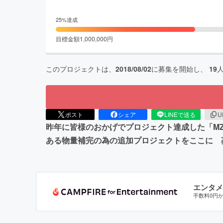
25
%達成
目標金額
1,000,000
円
このプロジェクトは、
2018/08/02
に募集を開始し、
19
ポスト
シェア
LINEで送る
U
昨年に皆様のおかげでプロジェクト達成した「MZ
ある物量補完の為の追加プロジェクトをここに 
エンタメ
手数料0円