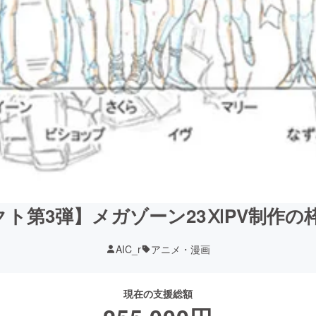
クト第3弾】メガゾーン23ⅪPV制作
AIC_r
アニメ・漫画
現在の支援総額