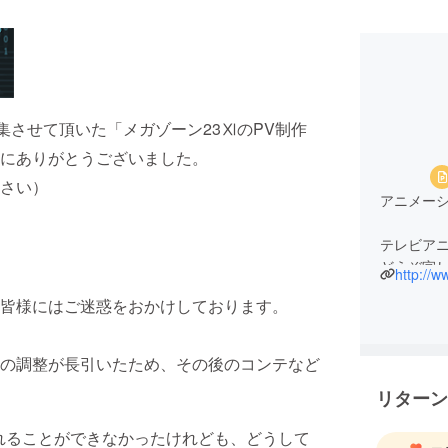
集させて頂いた「メガゾーン23ⅪのPV制作
にありがとうございました。
さい）
アニメーシ
テレビアニ
どうぞ宜
http://w
皆様にはご迷惑をおかけしております。
①クラウ
報告をい
②ＨＰを
の調整が長引いたため、その後のコンテなど
③大運動会
リターン
ます。
れることができなかったけれども、どうして