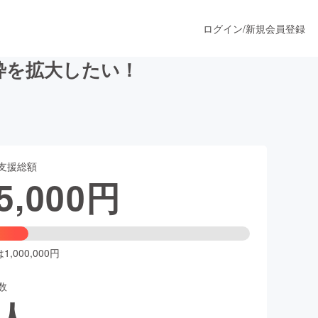
ログイン
/
新規会員登録
の枠を拡大したい！
うすぐ公開されます
支援総額
プロダクト
5,000
円
ファッション
スポーツ
,000,000円
数
ア
ソーシャルグッド
人