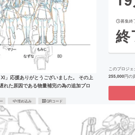
募集終
CAMPFIRE for Social Good
CAMPFIRE Creation
終
CAMPFIREふるさと納税
machi-ya
コミュニティ
このプロジェ
255,000
円の
3Ⅺ」応援ありがとうございました。 その上
 遅れた原因である物量補完の為の追加プロ
ピー
埋め込み
QRコード