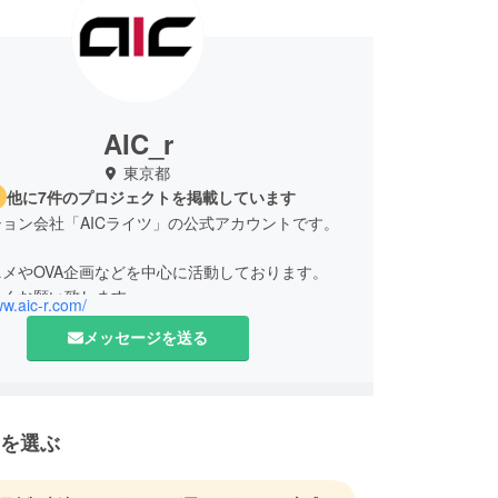
AIC_r
東京都
他に7件のプロジェクトを掲載しています
ョン会社「AICライツ」の公式アカウントです。
メやOVA企画などを中心に活動しております。
しくお願い致します。
ww.aic-r.com/
メッセージを送る
ドファンディングについて、みなさまにお詫びとご
たしました。
更新しました。ご覧下さい。
ReStart!!が放映中です。よろしくお願い申し上げ
を選ぶ