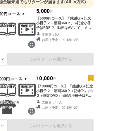
標金額未達でもリターンが届きます
(All-in方式)
5,000
円
【5000円コース】 「感謝状＋記念
小冊子２＋動画360Ｐ」 ※記念小冊
子はPDFで、動画はAVIにて、メー
ルにてお送りさせて頂く予定です。
支援者：0人
※迷惑メールなどで受け取りが出来
お届け予定：2018年12月
ないようにならないように気を付け
てください。
このリターンを選択する
る
10,000
円
【10000円コース】 「感謝状＋記念
小冊子２＋動画360Ｐ＋記念Tシャツ
２＋限定DVD」 ※記念小冊子はPDF
で、動画はAVIにて、メールにてお
支援者：14人
送りさせて頂く予定です。 ※迷惑
お届け予定：2018年12月
メールなどで受け取りが出来ないよ
うにならないように気を付けてくだ
さい ※Tシャツのサイズは、S／M／
L／XLから、お選びください。 ※限
このリターンを選択する
る
定DVDの内容は前回募集のプロジェ