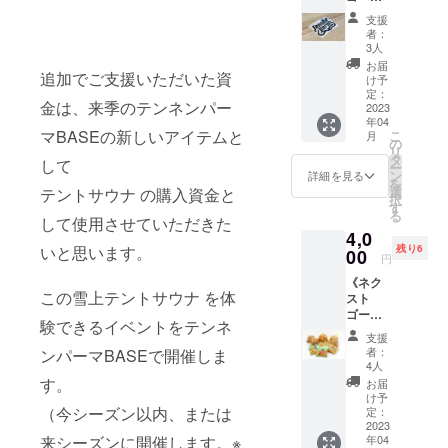
追加リ
支援
ター
者：
ン！》
3人
テンネ
お届
ンパー
追加でご支援いただいた資
け予
マ
定：
金は、来季のテンネンパー
BASE
2023
年04
のロゴ
マBASEの新しいアイテムと
こ
月
デザイ
の
リ
ンでも
タ
して
ー
ある
ン
詳細を見る
を
『Tenn
選
テントサウナ の購入資金と
択
enperm
す
る
design.
して使用させていただきた
4,0
』のオ
残り6
いと思います。
リジナ
00
円
ルカッ
《ネク
ティン
この雪上テントサウナ を体
スト
グス
ゴール
テッ
験できるイベントをテンネ
追加リ
カーを
支援
ター
ブラッ
者：
ンパーマBASEで開催しま
ン！》
ク×ホワ
4人
【湯沢
イトの
す。
お届
産なめ
２色
け予
こ詰め
（今シーズン以内、または
セット
定：
合わせ
2023
と、 テ
年04
来シーズンに開催します。※
+サン
ンネン