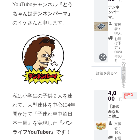
ジナル
めて
YouTubeチャンネル
『とう
ニール
テンネ
ベース
メール
・カ
ンパー
ボール
ちゃんはテンネンパーマ』
を送り
ラー展
マ
キャッ
ます。
開…黒
のイケさんと申します。
BASE
プと テ
名称
１枚/白
支援
のロゴ
ンネン
「湯沢
１枚
者：
デザイ
パーマ
産なめ
30人
ンでも
のイケ
こ詰め
お届
ある
さんか
合わ
け予
『Tenn
ら感謝
定：
せ」 サ
enperm
2023
の気持
イズ…
年03
design.
ちを込
６０サ
こ
月
』のオ
めて
の
イズ 重
リ
リジナ
メール
タ
量…
ー
ルカッ
を送り
ン
1.1kg
詳細を見る
を
ティン
ます。
選
保存方
択
グス
・商
す
法…冷
る
テッ
品ジャ
蔵保存
4,0
カーを
ンル…
賞味期
在庫な
私は小学生の子供２人を連
ブラッ
00
「ベー
し
限…発
円
ク×ホワ
スボー
送日よ
れて、大型連休を中心に4年
【湯沢
イトの
ル
り2週間
産なめ
２色
キャッ
間かけて『子連れ車中泊日
以内を
こ詰め
セット
プ」
目安
合わせ
と、 テ
本一周』を実現した
『バン
・数
に、お
支援
+サン
ンネン
量…１
早めに
者：
ライフYouTuber』です！
キュー
パーマ
個 ・
10人
お召し
メー
のイケ
商品サ
上がり
お届