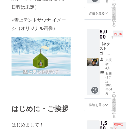
こ
月
キュー
パーマ
の
リ
日程は未定）
メー
のイケ
タ
ー
ル】 テ
さんか
ン
詳細を見る
を
ンネン
ら感謝
選
※雪上テントサウナ イメー
択
パーマ
の気持
す
る
BASE
ちを込
ジ（オリジナル画像）
6,0
の拠点
めて
残り6
となる
00
メール
円
「割野
を送り
《ネク
きのこ
ます。
スト
組合湯
・商
ゴール
沢工
品ジャ
追加リ
場」で
ンル…
支援
ター
収穫さ
「ス
者：
ン！》
れた
テッ
4人
【TPD
『なめ
カー」
お届
新作
こ詰め
・数
け予
ベース
合わせ
定：
量…２
ボール
2023
セッ
枚（各
年04
キャッ
ト』
色１枚
こ
月
プ
と、テ
の
づつ）
リ
（BK）
ンネン
タ
・商
ー
】
パーマ
ン
品サイ
詳細を見る
はじめに・ご挨拶
を
Tennen
のイケ
選
ズ…
択
perm
さんか
す
60mm×
る
design.
ら感謝
50mm
1,5
の最新
の気持
・素
はじめまして！
在庫な
作オリ
00
ちを込
し
材…ビ
円