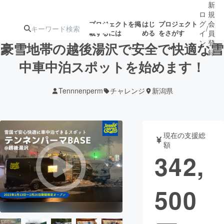
新
ロ
規
グ
会
プロジェクトを掲
はじ
プロジェクト
/
載するには
める
をさがす
イ
員
ン
登
豪雪地帯の越後湯沢で安全で快適な雪
録
中車中泊スポットを始めます！
人気のプロ
注目のリ
注目の新着プロ
募集終了が近いプ
もうすぐ公開
Tennnenperm
チャレンジ
新潟県
ジェクト
ターン
ジェクト
ロジェクト
されます
アート・写真
音楽
現在の支援総
額
342,
テクノロジー・ガジェット
ゲーム・サ
500
映像・映画
書籍・雑誌
ビジネス・起業
チャレンジ