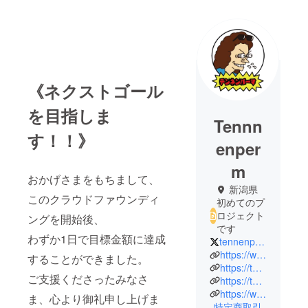
《ネクストゴール
を目指しま
Tennn
す！！》
enper
m
おかげさまをもちまして、
新潟県
このクラウドファウンディ
初めてのプ
ロジェクト
ングを開始後、
です
わずか1日で目標金額に達成
tennenpermdaddy
https://www.youtube.com/@tennenperm/
することができました。
https://tennenperm.fun/
ご支援くださったみなさ
https://twitter.com/tennenpermdaddy
https://www.instagram.com/tennenperm_daddy/
ま、心より御礼申し上げま
特定商取引