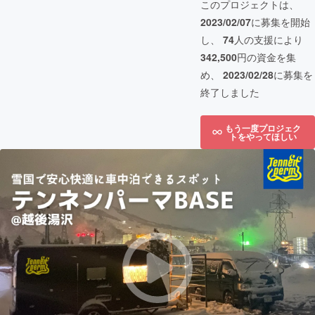
このプロジェクトは、
2023/02/07
に募集を開始
し、
74
人の支援により
342,500
円の資金を集
め、
2023/02/28
に募集を
終了しました
もう一度プロジェク
トをやってほしい