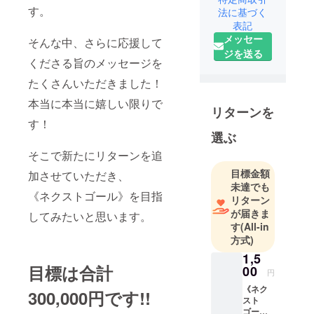
す。
法に基づく
表記
メッセー
そんな中、さらに応援して
ジを送る
くださる旨のメッセージを
たくさんいただきました！
本当に本当に嬉しい限りで
リターンを
す！
選ぶ
そこで新たにリターンを追
目標金額
加させていただき、
未達でも
《ネクストゴール》を目指
リターン
が届きま
してみたいと思います。
す
(All-in
方式)
1,5
目標は合計
00
円
《ネク
300,000円です!!
スト
ゴール