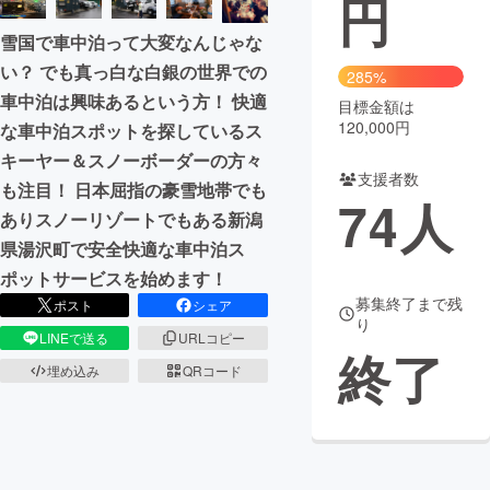
円
雪国で車中泊って大変なんじゃな
まちづくり・地域活性化
い？ でも真っ白な白銀の世界での
285%
車中泊は興味あるという方！ 快適
目標金額は
CAMPFIRE for Social Good
CAMPFIRE Creation
120,000円
な車中泊スポットを探しているス
CAMPFIREふるさと納税
machi-ya
コミュニティ
キーヤー＆スノーボーダーの方々
支援者数
も注目！ 日本屈指の豪雪地帯でも
74
人
ありスノーリゾートでもある新潟
県湯沢町で安全快適な車中泊ス
ポットサービスを始めます！
募集終了まで残
ポスト
シェア
り
LINEで送る
URLコピー
終了
埋め込み
QRコード