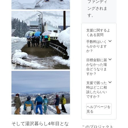
ファンディ
※実際に
メール
チャ
お届け
ングされま
を送り
コール
するリ
ます。
す。
ターン
・商品
とパッ
ジャン
ケージ
ル…
等のデ
支援に関するよ
「ベー
ザイン
くある質問
スボー
が異な
ル
手数料はいく
る場合
キャッ
らかかります
があり
プ」
か？
ますの
・数
で、あ
量…１
目標金額に届
らかじ
個 ・
かなかった場
めご了
商品サ
合どうなりま
承くだ
イズ…
すか？
さい。
フリー
サイズ
支援で困った
・素
時はどこに相
材…
談したらいい
100%
ですか？
コット
ン ・
ヘルプページを
カラー
見る
…ブ
ラック×
そして湯沢暮らし4年目とな
チャ
このプロジェクト
コール