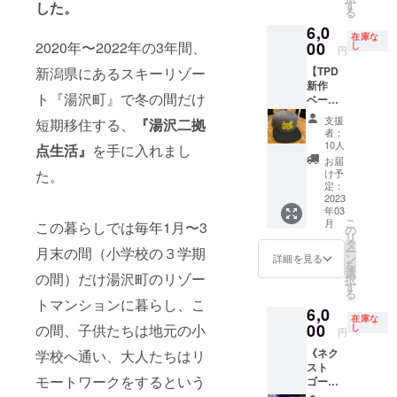
ボール
を送り
す
ラー展
した。
認くだ
る
キャッ
ます。
開…黒
さい。
6,0
プと テ
名称
１枚/白
※実際に
在庫な
ンネン
00
2020年〜2022年の3年間、
「湯沢
し
１枚
円
お届け
パーマ
産なめ
するリ
【TPD
新潟県にあるスキーリゾー
のイケ
こ詰め
ターン
新作
さんか
合わ
とパッ
ト『湯沢町』で冬の間だけ
ベース
ら感謝
せ」 サ
ケージ
ボール
の気持
イズ…
支援
等のデ
短期移住する、
『湯沢二拠
キャッ
ちを込
６０サ
者：
ザイン
プ
めて
イズ 重
10人
点生活』
を手に入れまし
が異な
（BK+
メール
量…
お届
る場合
CH）】
を送り
1.1kg
け予
た。
があり
Tennen
ます。
定：
保存方
ますの
perm
2023
・商
法…冷
で、あ
年03
design.
品ジャ
蔵保存
らかじ
こ
月
この暮らしでは毎年1月〜3
の最新
ンル…
の
賞味期
めご了
リ
作オリ
「ベー
タ
限…発
承くだ
ー
月末の間（小学校の３学期
ジナル
スボー
ン
送日よ
詳細を見る
さい。
を
ベース
ル
選
り2週間
の間）だけ湯沢町のリゾー
択
ボール
キャッ
す
以内を
る
キャッ
プ」
目安
トマンションに暮らし、こ
6,0
プと テ
・数
に、お
在庫な
ンネン
00
量…１
の間、子供たちは地元の小
し
早めに
円
パーマ
個 ・
お召し
《ネク
学校へ通い、大人たちはリ
のイケ
商品サ
上がり
スト
さんか
イズ…
くださ
モートワークをするという
ゴール
ら感謝
フリー
い 原産
追加リ
の気持