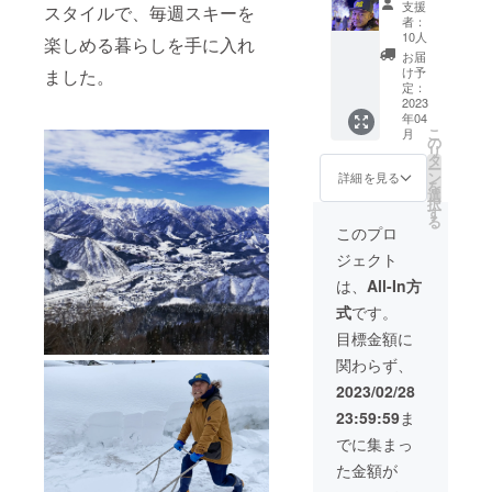
サイズ
国…日
支援
スタイルで、毎週スキーを
ター
ちを込
・素
本 産
者：
ン！》
めて
材…
10人
地…新
楽しめる暮らしを手に入れ
【TPD
メール
100%
潟県 ※
お届
新作
を送り
コット
け予
ました。
原材料
ベース
ます。
定：
ン ・
及び添
ボール
2023
・商品
カラー
加物等
年04
キャッ
ジャン
…ブ
の食品
こ
月
プ
ル…
の
ラック
表示は
リ
（BK+
「ベー
タ
お届け
ー
CH）】
スボー
ン
詳細を見る
商品の
を
Tennen
ル
選
ラベル
択
perm
キャッ
す
に表記
る
design.
プ」
このプロ
されま
の最新
・数
す。 商
ジェクト
作オリ
量…１
品開封
ジナル
個 ・
は、
All-In方
前には
ベース
商品サ
必ずお
式
です。
ボール
イズ…
届けの
キャッ
フリー
目標金額に
リター
プと テ
サイズ
ンに貼
関わらず、
ンネン
・素
付され
パーマ
材…
2023/02/28
たラベ
のイケ
100%
ルや注
23:59:59
ま
さんか
コット
意書き
ら感謝
ン ・
でに集まっ
をご確
の気持
カラー
認くだ
た金額が
ちを込
…ブ
さい。
めて
ラック×