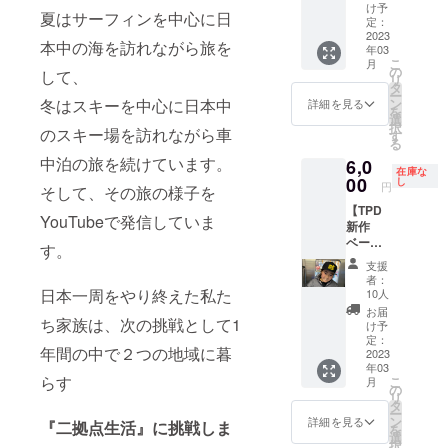
ル】 テ
さんか
イズ…
け予
くださ
夏はサーフィンを中心に日
ンネン
ら感謝
定：
フリー
い 原産
パーマ
2023
の気持
サイズ
国…日
本中の海を訪れながら旅を
年03
BASE
ちを込
・素
本 産
こ
月
の拠点
めて
の
材…
地…新
して、
リ
となる
メール
タ
100%
潟県 ※
ー
「割野
を送り
ン
冬はスキーを中心に日本中
コット
詳細を見る
原材料
を
きのこ
ます。
選
ン ・
及び添
択
組合湯
のスキー場を訪れながら車
・商
す
カラー
加物等
る
沢工
品ジャ
…ブ
の食品
中泊の旅を続けています。
6,0
場」で
ンル…
ラック
表示は
在庫な
収穫さ
00
「ス
し
お届け
円
そして、その旅の様子を
れた
テッ
商品の
【TPD
『なめ
カー」
ラベル
YouTubeで発信していま
新作
こ詰め
・数
に表記
ベース
合わせ
量…２
す。
されま
ボール
セッ
枚（各
す。 商
支援
キャッ
ト』
色１枚
者：
品開封
プ
と、テ
日本一周をやり終えた私た
づつ）
10人
前には
（BK）
ンネン
・商
お届
必ずお
】
ち家族は、次の挑戦として1
パーマ
品サイ
け予
届けの
Tennen
のイケ
定：
ズ…
リター
年間の中で２つの地域に暮
perm
2023
さんか
60mm×
ンに貼
年03
design.
ら感謝
50mm
付され
らす
こ
月
の最新
の気持
の
・素
たラベ
リ
作オリ
ちを込
タ
材…ビ
ルや注
ー
ジナル
めて
ン
ニール
詳細を見る
『二拠点生活』に挑戦しま
意書き
を
ベース
メール
選
・カ
をご確
択